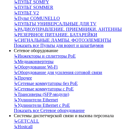
↳
ПУЛЬТ SOMFY
↳
ПУЛЬТ SOMMER
↳
ПУЛЬТ V2
↳
Пульт СOMUNELLO
↳
ПУЛЬТЫ УНИВЕРСАЛЬНЫЕ ДЛЯ TV
↳
РАДИОУПРАВЛЕНИЕ. ПРИЕМНИКИ. АНТЕННЫ
↳
РЕЗЕРВНОЕ ПИТАНИЕ. БАТАРЕЙКИ
↳
СИГНАЛЬНЫЕ ЛАМПЫ. ФОТОЭЛЕМЕНТЫ
Показать все Пульты для ворот и шлагбаумов
Сетевое оборудование
↳
Инжекторы и сплиттеры РоЕ
↳
Медиаконвертеры
↳
Оборудование Wi-Fi
↳
Оборудование для усиления сотовой связи
↳
Прочее
↳
Сетевые коммутаторы без РоЕ
↳
Сетевые коммутаторы с РоЕ
↳
Трансиверы (SFP-модули)
↳
Удлинители Ethernet
↳
Удлинители Ethernet с PoE
Показать все Сетевое оборудование
Системы диспетчерской связи и вызова персонала
↳
GETCALL
↳
Hostcall