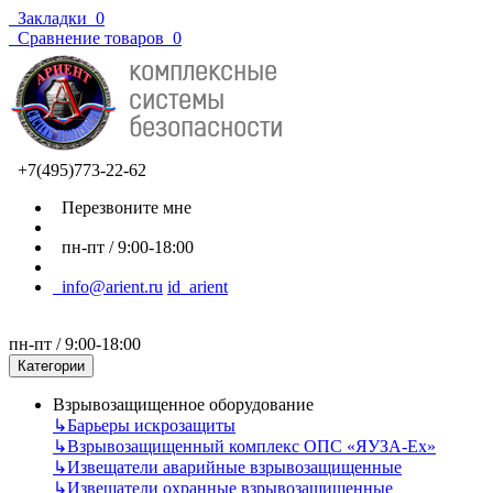
Закладки
0
Сравнение товаров
0
+7(495)773-22-62
Перезвоните мне
пн-пт / 9:00-18:00
info@arient.ru
id_arient
пн-пт / 9:00-18:00
Категории
Взрывозащищенное оборудование
↳
Барьеры искрозащиты
↳
Взрывозащищенный комплекс ОПС «ЯУЗА-Ех»
↳
Извещатели аварийные взрывозащищенные
↳
Извещатели охранные взрывозащищенные