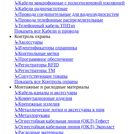
↳
Кабели микрофонные с полиэтиленовой изоляцией
↳
Кабели радиочастотные
↳
Провода соединительные для видео/аудиосистем
↳
Провода телефонные распределительные
↳
Телефонный кабель ТППэп
Показать все Кабели и провода
Контроль охраны
↳
Аксессуары
↳
Идентификаторы охранника
↳
Контрольные метки
↳
Программное обеспечение
↳
Регистраторы RFID
↳
Регистраторы ТМ
↳
Сопутствующие товары
Показать все Контроль охраны
Монтажные и расходные материалы
↳
Кабель-каналы и аксессуары
↳
Коммутационные изделия
↳
Крепежные изделия
↳
Металлические лотки и аксессуары к ним
↳
Металлорукава
↳
Огнестойкая кабельная линия (ОКЛ) Гефест
↳
Огнестойкая кабельная линия (ОКЛ) Экопласт
↳
Расходные материалы