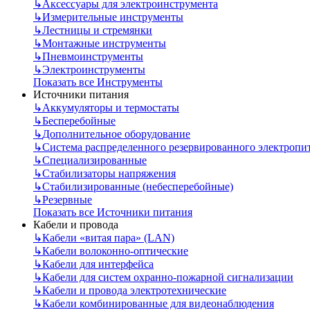
↳
Аксессуары для электроинструмента
↳
Измерительные инструменты
↳
Лестницы и стремянки
↳
Монтажные инструменты
↳
Пневмоинструменты
↳
Электроинструменты
Показать все Инструменты
Источники питания
↳
Аккумуляторы и термостаты
↳
Бесперебойные
↳
Дополнительное оборудование
↳
Система распределенного резервированного электропи
↳
Специализированные
↳
Стабилизаторы напряжения
↳
Стабилизированные (небесперебойные)
↳
Резервные
Показать все Источники питания
Кабели и провода
↳
Кабели «витая пара» (LAN)
↳
Кабели волоконно-оптические
↳
Кабели для интерфейса
↳
Кабели для систем охранно-пожарной сигнализации
↳
Кабели и провода электротехнические
↳
Кабели комбинированные для видеонаблюдения