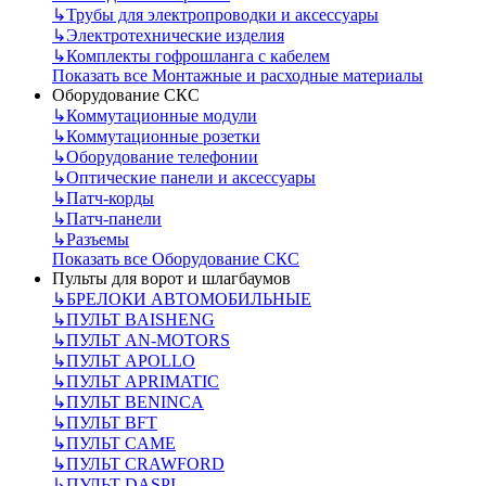
↳
Трубы для электропроводки и аксессуары
↳
Электротехнические изделия
↳
Комплекты гофрошланга с кабелем
Показать все Монтажные и расходные материалы
Оборудование СКС
↳
Коммутационные модули
↳
Коммутационные розетки
↳
Оборудование телефонии
↳
Оптические панели и аксессуары
↳
Патч-корды
↳
Патч-панели
↳
Разъемы
Показать все Оборудование СКС
Пульты для ворот и шлагбаумов
↳
БРЕЛОКИ АВТОМОБИЛЬНЫЕ
↳
ПУЛЬТ BAISHENG
↳
ПУЛЬТ AN-MOTORS
↳
ПУЛЬТ APOLLO
↳
ПУЛЬТ APRIMATIC
↳
ПУЛЬТ BENINCA
↳
ПУЛЬТ BFT
↳
ПУЛЬТ CAME
↳
ПУЛЬТ CRAWFORD
↳
ПУЛЬТ DASPI