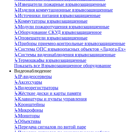
↳
Извещатели пожарные взрывозащищенные
↳
Изделия коммутационные взрывозащищенные
↳
Источники питания взрывозащищенные
↳
Коммутаторы взрывозащищенные
↳
Модули пожаротушения взрывозащищенные
↳
Оборудование СКУД взрывозащищенное
↳
Оповещатели взрывозащищенные
↳
Приборы приемно-контрольные взрывозащищенные
↳
Система ОПС взрывоопасных объектов «Ладога-Ex»
↳
Системы видеонаблюдения взрывозащищенные
↳
Термошкафы взрывозащищенные
Показать все Взрывозащищенное оборудование
Видеонаблюдение
↳
IP-видеосерверы
↳
Аксессуары
↳
Видеорегистраторы
↳
Жёсткие диски и карты памяти
↳
Клавиатуры и пульты управления
↳
Кронштейны
↳
Микрофоны
↳
Мониторы
↳
Объективы
↳
Передача сигналов по витой паре