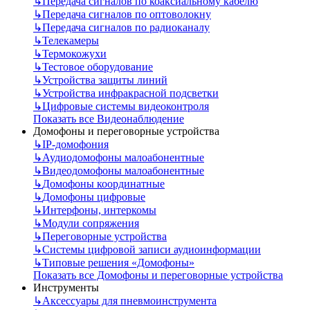
↳
Передача сигналов по коаксиальному кабелю
↳
Передача сигналов по оптоволокну
↳
Передача сигналов по радиоканалу
↳
Телекамеры
↳
Термокожухи
↳
Тестовое оборудование
↳
Устройства защиты линий
↳
Устройства инфракрасной подсветки
↳
Цифровые системы видеоконтроля
Показать все Видеонаблюдение
Домофоны и переговорные устройства
↳
IP-домофония
↳
Аудиодомофоны малоабонентные
↳
Видеодомофоны малоабонентные
↳
Домофоны координатные
↳
Домофоны цифровые
↳
Интерфоны, интеркомы
↳
Модули сопряжения
↳
Переговорные устройства
↳
Системы цифровой записи аудиоинформации
↳
Типовые решения «Домофоны»
Показать все Домофоны и переговорные устройства
Инструменты
↳
Аксессуары для пневмоинструмента