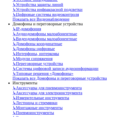
↳
Устройства защиты линий
↳
Устройства инфракрасной подсветки
↳
Цифровые системы видеоконтроля
Показать все Видеонаблюдение
Домофоны и переговорные устройства
↳
IP-домофония
↳
Аудиодомофоны малоабонентные
↳
Видеодомофоны малоабонентные
↳
Домофоны координатные
↳
Домофоны цифровые
↳
Интерфоны, интеркомы
↳
Модули сопряжения
↳
Переговорные устройства
↳
Системы цифровой записи аудиоинформации
↳
Типовые решения «Домофоны»
Показать все Домофоны и переговорные устройства
Инструменты
↳
Аксессуары для пневмоинструмента
↳
Аксессуары для электроинструмента
↳
Измерительные инструменты
↳
Лестницы и стремянки
↳
Монтажные инструменты
↳
Пневмоинструменты