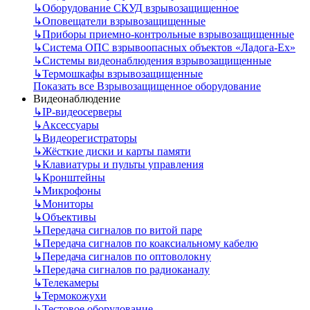
↳
Оборудование СКУД взрывозащищенное
↳
Оповещатели взрывозащищенные
↳
Приборы приемно-контрольные взрывозащищенные
↳
Система ОПС взрывоопасных объектов «Ладога-Ex»
↳
Системы видеонаблюдения взрывозащищенные
↳
Термошкафы взрывозащищенные
Показать все Взрывозащищенное оборудование
Видеонаблюдение
↳
IP-видеосерверы
↳
Аксессуары
↳
Видеорегистраторы
↳
Жёсткие диски и карты памяти
↳
Клавиатуры и пульты управления
↳
Кронштейны
↳
Микрофоны
↳
Мониторы
↳
Объективы
↳
Передача сигналов по витой паре
↳
Передача сигналов по коаксиальному кабелю
↳
Передача сигналов по оптоволокну
↳
Передача сигналов по радиоканалу
↳
Телекамеры
↳
Термокожухи
↳
Тестовое оборудование