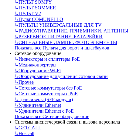
↳
ПУЛЬТ SOMFY
↳
ПУЛЬТ SOMMER
↳
ПУЛЬТ V2
↳
Пульт СOMUNELLO
↳
ПУЛЬТЫ УНИВЕРСАЛЬНЫЕ ДЛЯ TV
↳
РАДИОУПРАВЛЕНИЕ. ПРИЕМНИКИ. АНТЕННЫ
↳
РЕЗЕРВНОЕ ПИТАНИЕ. БАТАРЕЙКИ
↳
СИГНАЛЬНЫЕ ЛАМПЫ. ФОТОЭЛЕМЕНТЫ
Показать все Пульты для ворот и шлагбаумов
Сетевое оборудование
↳
Инжекторы и сплиттеры РоЕ
↳
Медиаконвертеры
↳
Оборудование Wi-Fi
↳
Оборудование для усиления сотовой связи
↳
Прочее
↳
Сетевые коммутаторы без РоЕ
↳
Сетевые коммутаторы с РоЕ
↳
Трансиверы (SFP-модули)
↳
Удлинители Ethernet
↳
Удлинители Ethernet с PoE
Показать все Сетевое оборудование
Системы диспетчерской связи и вызова персонала
↳
GETCALL
↳
Hostcall