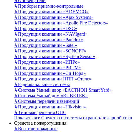
↳
Оповещатели
↳
Приборы приемно-контрольные
↳
Продукция компании «ADEMCO»
↳
Продукция компании «Ajax Systems»
↳
Продукция компании «Apollo Fire Detectors»
↳
Продукция компании «DSC»
↳
Продукция компании «NAVIgard»
↳
Продукция компании «Paradox»
↳
Продукция компании «Satel»
↳
Продукция компании «SONOFF»
↳
Продукция компании «System Sensor»
↳
Продукция компании «ИПРо»
↳
Продукция компании «РИТМ»
↳
Продукция компании «Си-Норд»
↳
Продукция компании НПП «Стелс»
↳
Радиоканальные системы
↳
Система Умный двор «БАСТИОН Smart Yard»
↳
Система Умный дом «RUBETEK»
↳
Системы передачи извещений
↳
Продукция компании «Hikvision»
↳
Типовые решения ОПС
Показать все Средства и системы охранно-пожарной сиг
Средства пожаротушения
↳
Вентили пожарные