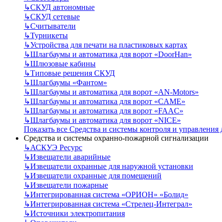
↳
СКУД автономные
↳
СКУД сетевые
↳
Считыватели
↳
Турникеты
↳
Устройства для печати на пластиковых картах
↳
Шлагбаумы и автоматика для ворот «DoorHan»
↳
Шлюзовые кабины
↳
Типовые решения СКУД
↳
Шлагбаумы «Фантом»
↳
Шлагбаумы и автоматика для ворот «AN-Motors»
↳
Шлагбаумы и автоматика для ворот «CAME»
↳
Шлагбаумы и автоматика для ворот «FAAC»
↳
Шлагбаумы и автоматика для ворот «NICE»
Показать все Средства и системы контроля и управления
Средства и системы охранно-пожарной сигнализации
↳
АСКУЭ Ресурс
↳
Извещатели аварийные
↳
Извещатели охранные для наружной установки
↳
Извещатели охранные для помещений
↳
Извещатели пожарные
↳
Интегрированная система «ОРИОН» «Болид»
↳
Интегрированная система «Стрелец-Интеграл»
↳
Источники электропитания