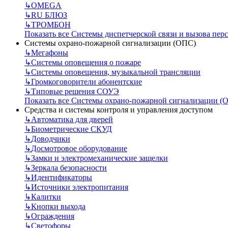
↳
OMEGA
↳
RU БЛЮЗ
↳
ТРОМБОН
Показать все Системы диспетчерской связи и вызова пер
Системы охрано-пожарной сигнализации (ОПС)
↳
Мегафоны
↳
Системы оповещения о пожаре
↳
Системы оповещения, музыкальной трансляции
↳
Громкоговорители абонентские
↳
Типовые решения СОУЭ
Показать все Системы охрано-пожарной сигнализации (
Средства и системы контроля и управления доступом
↳
Автоматика для дверей
↳
Биометрические СКУД
↳
Доводчики
↳
Досмотровое оборудование
↳
Замки и электромеханические защелки
↳
Зеркала безопасности
↳
Идентификаторы
↳
Источники электропитания
↳
Калитки
↳
Кнопки выхода
↳
Ограждения
↳
Светофоры