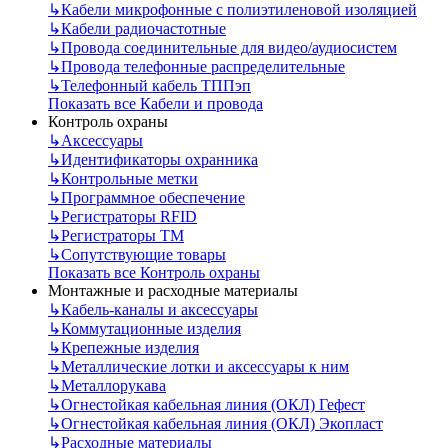
↳
Кабели микрофонные с полиэтиленовой изоляцией
↳
Кабели радиочастотные
↳
Провода соединительные для видео/аудиосистем
↳
Провода телефонные распределительные
↳
Телефонный кабель ТППэп
Показать все Кабели и провода
Контроль охраны
↳
Аксессуары
↳
Идентификаторы охранника
↳
Контрольные метки
↳
Программное обеспечение
↳
Регистраторы RFID
↳
Регистраторы ТМ
↳
Сопутствующие товары
Показать все Контроль охраны
Монтажные и расходные материалы
↳
Кабель-каналы и аксессуары
↳
Коммутационные изделия
↳
Крепежные изделия
↳
Металлические лотки и аксессуары к ним
↳
Металлорукава
↳
Огнестойкая кабельная линия (ОКЛ) Гефест
↳
Огнестойкая кабельная линия (ОКЛ) Экопласт
↳
Расходные материалы