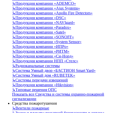
↳
Продукция компании «ADEMCO»
↳
Продукция компании «Ajax Systems»
↳
Продукция компании «Apollo Fire Detectors»
↳
Продукция компании «DSC»
↳
Продукция компании «NAVIgard»
↳
Продукция компании «Paradox»
↳
Продукция компании «Satel»
↳
Продукция компании «SONOFF»
↳
Продукция компании «System Sensor»
↳
Продукция компании «ИПРо»
↳
Продукция компании «РИТМ»
↳
Продукция компании «Си-Норд»
↳
Продукция компании НПП «Стелс»
↳
Радиоканальные системы
↳
Система Умный двор «БАСТИОН Smart Yard»
↳
Система Умный дом «RUBETEK»
↳
Системы передачи извещений
↳
Продукция компании «Hikvision»
↳
Типовые решения ОПС
Показать все Средства и системы охранно-пожарной
сигнализации
Средства пожаротушения
↳
Вентили пожарные
↳
Знаки и плакаты пожарной безопасности и охраны