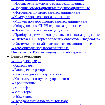
↳
Извещатели пожарные взрывозащищенные
↳
Изделия коммутационные взрывозащищенные
↳
Источники питания взрывозащищенные
↳
Коммутаторы взрывозащищенные
↳
Модули пожаротушения взрывозащищенные
↳
Оборудование СКУД взрывозащищенное
↳
Оповещатели взрывозащищенные
↳
Приборы приемно-контрольные взрывозащищенные
↳
Система ОПС взрывоопасных объектов «Ладога-Ex»
↳
Системы видеонаблюдения взрывозащищенные
↳
Термошкафы взрывозащищенные
Показать все Взрывозащищенное оборудование
Видеонаблюдение
↳
IP-видеосерверы
↳
Аксессуары
↳
Видеорегистраторы
↳
Жёсткие диски и карты памяти
↳
Клавиатуры и пульты управления
↳
Кронштейны
↳
Микрофоны
↳
Мониторы
↳
Объективы
↳
Передача сигналов по витой паре