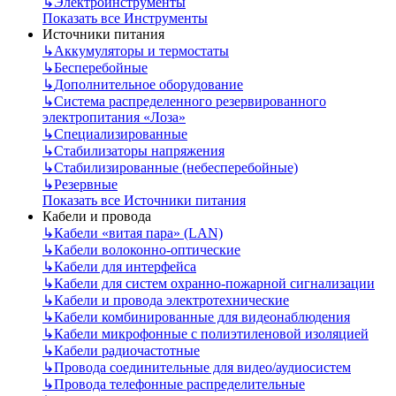
↳
Электроинструменты
Показать все Инструменты
Источники питания
↳
Аккумуляторы и термостаты
↳
Бесперебойные
↳
Дополнительное оборудование
↳
Система распределенного резервированного
электропитания «Лоза»
↳
Специализированные
↳
Стабилизаторы напряжения
↳
Стабилизированные (небесперебойные)
↳
Резервные
Показать все Источники питания
Кабели и провода
↳
Кабели «витая пара» (LAN)
↳
Кабели волоконно-оптические
↳
Кабели для интерфейса
↳
Кабели для систем охранно-пожарной сигнализации
↳
Кабели и провода электротехнические
↳
Кабели комбинированные для видеонаблюдения
↳
Кабели микрофонные с полиэтиленовой изоляцией
↳
Кабели радиочастотные
↳
Провода соединительные для видео/аудиосистем
↳
Провода телефонные распределительные