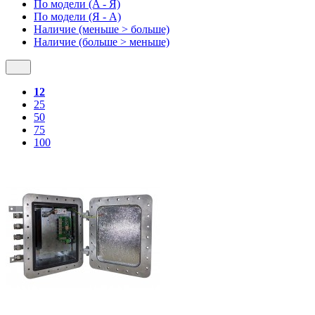
По модели (A - Я)
По модели (Я - A)
Наличие (меньше > больше)
Наличие (больше > меньше)
12
25
50
75
100