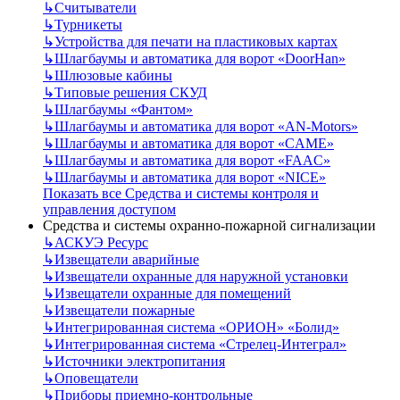
↳
Считыватели
↳
Турникеты
↳
Устройства для печати на пластиковых картах
↳
Шлагбаумы и автоматика для ворот «DoorHan»
↳
Шлюзовые кабины
↳
Типовые решения СКУД
↳
Шлагбаумы «Фантом»
↳
Шлагбаумы и автоматика для ворот «AN-Motors»
↳
Шлагбаумы и автоматика для ворот «CAME»
↳
Шлагбаумы и автоматика для ворот «FAAC»
↳
Шлагбаумы и автоматика для ворот «NICE»
Показать все Средства и системы контроля и
управления доступом
Средства и системы охранно-пожарной сигнализации
↳
АСКУЭ Ресурс
↳
Извещатели аварийные
↳
Извещатели охранные для наружной установки
↳
Извещатели охранные для помещений
↳
Извещатели пожарные
↳
Интегрированная система «ОРИОН» «Болид»
↳
Интегрированная система «Стрелец-Интеграл»
↳
Источники электропитания
↳
Оповещатели
↳
Приборы приемно-контрольные