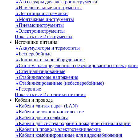
↳
Аксессуары для электроинструмента
↳
Измерительные инструменты
↳
Лестницы и стремянки
↳
Монтажные инструменты
↳
Пневмоинструменты
↳
Электроинструменты
Показать все Инструменты
Источники питания
↳
Аккумуляторы и термостаты
↳
Бесперебойные
↳
Дополнительное оборудование
↳
Система распределенного резервированного электропи
↳
Специализированные
↳
Стабилизаторы напряжения
↳
Стабилизированные (небесперебойные)
↳
Резервные
Показать все Источники питания
Кабели и провода
↳
Кабели «витая пара» (LAN)
↳
Кабели волоконно-оптические
↳
Кабели для интерфейса
↳
Кабели для систем охранно-пожарной сигнализации
↳
Кабели и провода электротехнические
↳
Кабели комбинированные для видеонаблюдения