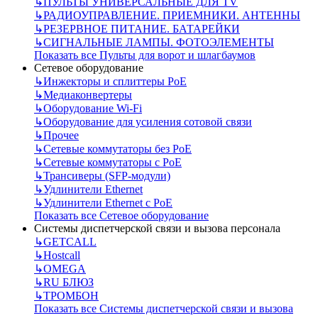
↳
ПУЛЬТЫ УНИВЕРСАЛЬНЫЕ ДЛЯ TV
↳
РАДИОУПРАВЛЕНИЕ. ПРИЕМНИКИ. АНТЕННЫ
↳
РЕЗЕРВНОЕ ПИТАНИЕ. БАТАРЕЙКИ
↳
СИГНАЛЬНЫЕ ЛАМПЫ. ФОТОЭЛЕМЕНТЫ
Показать все Пульты для ворот и шлагбаумов
Сетевое оборудование
↳
Инжекторы и сплиттеры РоЕ
↳
Медиаконвертеры
↳
Оборудование Wi-Fi
↳
Оборудование для усиления сотовой связи
↳
Прочее
↳
Сетевые коммутаторы без РоЕ
↳
Сетевые коммутаторы с РоЕ
↳
Трансиверы (SFP-модули)
↳
Удлинители Ethernet
↳
Удлинители Ethernet с PoE
Показать все Сетевое оборудование
Системы диспетчерской связи и вызова персонала
↳
GETCALL
↳
Hostcall
↳
OMEGA
↳
RU БЛЮЗ
↳
ТРОМБОН
Показать все Системы диспетчерской связи и вызова