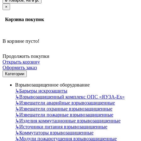
0
товаров,
на
0 р.
×
Корзина покупок
В корзине пусто!
Продолжить покупки
Открыть корзину
Оформить заказ
Категории
Взрывозащищенное оборудование
↳
Барьеры искрозащиты
↳
Взрывозащищенный комплекс ОПС «ЯУЗА-Ех»
↳
Извещатели аварийные взрывозащищенные
↳
Извещатели охранные взрывозащищенные
↳
Извещатели пожарные взрывозащищенные
↳
Изделия коммутационные взрывозащищенные
↳
Источники питания взрывозащищенные
↳
Коммутаторы взрывозащищенные
↳
Модули пожаротушения взрывозащищенные