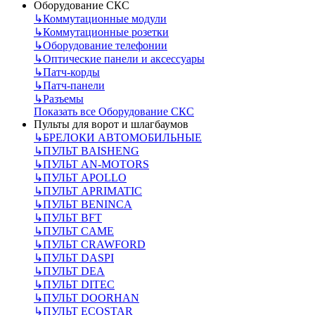
Оборудование СКС
↳
Коммутационные модули
↳
Коммутационные розетки
↳
Оборудование телефонии
↳
Оптические панели и аксессуары
↳
Патч-корды
↳
Патч-панели
↳
Разъемы
Показать все Оборудование СКС
Пульты для ворот и шлагбаумов
↳
БРЕЛОКИ АВТОМОБИЛЬНЫЕ
↳
ПУЛЬТ BAISHENG
↳
ПУЛЬТ AN-MOTORS
↳
ПУЛЬТ APOLLO
↳
ПУЛЬТ APRIMATIC
↳
ПУЛЬТ BENINCA
↳
ПУЛЬТ BFT
↳
ПУЛЬТ CAME
↳
ПУЛЬТ CRAWFORD
↳
ПУЛЬТ DASPI
↳
ПУЛЬТ DEA
↳
ПУЛЬТ DITEC
↳
ПУЛЬТ DOORHAN
↳
ПУЛЬТ ECOSTAR