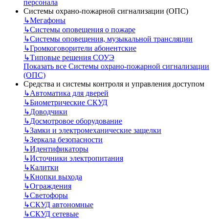
персонала
Системы охрано-пожарной сигнализации (ОПС)
↳
Мегафоны
↳
Системы оповещения о пожаре
↳
Системы оповещения, музыкальной трансляции
↳
Громкоговорители абонентские
↳
Типовые решения СОУЭ
Показать все Системы охрано-пожарной сигнализации
(ОПС)
Средства и системы контроля и управления доступом
↳
Автоматика для дверей
↳
Биометрические СКУД
↳
Доводчики
↳
Досмотровое оборудование
↳
Замки и электромеханические защелки
↳
Зеркала безопасности
↳
Идентификаторы
↳
Источники электропитания
↳
Калитки
↳
Кнопки выхода
↳
Ограждения
↳
Светофоры
↳
СКУД автономные
↳
СКУД сетевые