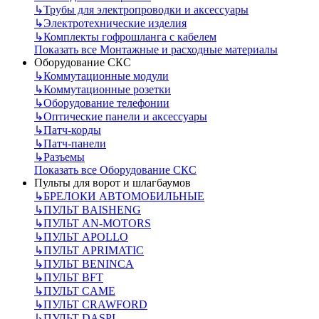
↳
Трубы для электропроводки и аксессуары
↳
Электротехнические изделия
↳
Комплекты гофрошланга с кабелем
Показать все Монтажные и расходные материалы
Оборудование СКС
↳
Коммутационные модули
↳
Коммутационные розетки
↳
Оборудование телефонии
↳
Оптические панели и аксессуары
↳
Патч-корды
↳
Патч-панели
↳
Разъемы
Показать все Оборудование СКС
Пульты для ворот и шлагбаумов
↳
БРЕЛОКИ АВТОМОБИЛЬНЫЕ
↳
ПУЛЬТ BAISHENG
↳
ПУЛЬТ AN-MOTORS
↳
ПУЛЬТ APOLLO
↳
ПУЛЬТ APRIMATIC
↳
ПУЛЬТ BENINCA
↳
ПУЛЬТ BFT
↳
ПУЛЬТ CAME
↳
ПУЛЬТ CRAWFORD
↳
ПУЛЬТ DASPI