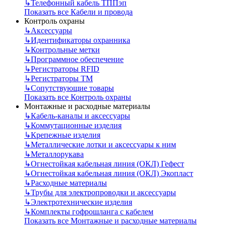
↳
Телефонный кабель ТППэп
Показать все Кабели и провода
Контроль охраны
↳
Аксессуары
↳
Идентификаторы охранника
↳
Контрольные метки
↳
Программное обеспечение
↳
Регистраторы RFID
↳
Регистраторы ТМ
↳
Сопутствующие товары
Показать все Контроль охраны
Монтажные и расходные материалы
↳
Кабель-каналы и аксессуары
↳
Коммутационные изделия
↳
Крепежные изделия
↳
Металлические лотки и аксессуары к ним
↳
Металлорукава
↳
Огнестойкая кабельная линия (ОКЛ) Гефест
↳
Огнестойкая кабельная линия (ОКЛ) Экопласт
↳
Расходные материалы
↳
Трубы для электропроводки и аксессуары
↳
Электротехнические изделия
↳
Комплекты гофрошланга с кабелем
Показать все Монтажные и расходные материалы