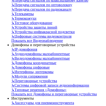
↳
Передача сигналов по коаксиальному кабелю
↳
Передача сигналов по оптоволокну
↳
Передача сигналов по радиоканалу
↳
Телекамеры
↳
Термокожухи
↳
Тестовое оборудование
↳
Устройства защиты линий
↳
Устройства инфракрасной подсветки
↳
Цифровые системы видеоконтроля
Показать все Видеонаблюдение
Домофоны и переговорные устройства
↳
IP-домофония
↳
Аудиодомофоны малоабонентные
↳
Видеодомофоны малоабонентные
↳
Домофоны координатные
↳
Домофоны цифровые
↳
Интерфоны, интеркомы
↳
Модули сопряжения
↳
Переговорные устройства
↳
Системы цифровой записи аудиоинформации
↳
Типовые решения «Домофоны»
Показать все Домофоны и переговорные устройства
Инструменты
↳
Аксессуары для пневмоинструмента