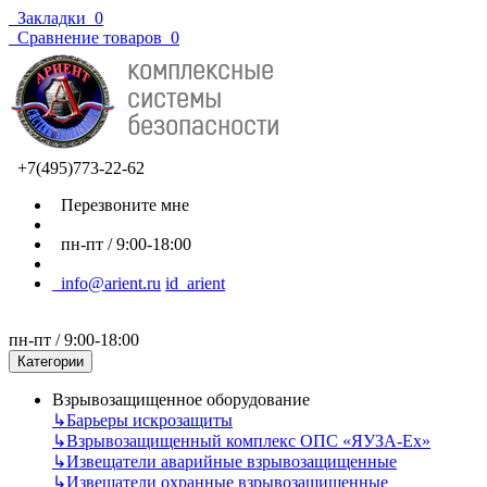
Закладки
0
Сравнение товаров
0
+7(495)773-22-62
Перезвоните мне
пн-пт / 9:00-18:00
info@arient.ru
id_arient
пн-пт / 9:00-18:00
Категории
Взрывозащищенное оборудование
↳
Барьеры искрозащиты
↳
Взрывозащищенный комплекс ОПС «ЯУЗА-Ех»
↳
Извещатели аварийные взрывозащищенные
↳
Извещатели охранные взрывозащищенные