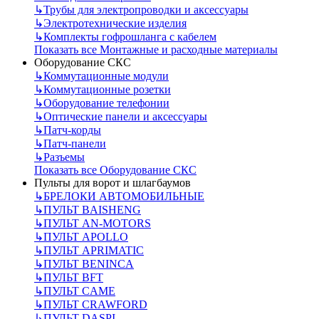
↳
Трубы для электропроводки и аксессуары
↳
Электротехнические изделия
↳
Комплекты гофрошланга с кабелем
Показать все Монтажные и расходные материалы
Оборудование СКС
↳
Коммутационные модули
↳
Коммутационные розетки
↳
Оборудование телефонии
↳
Оптические панели и аксессуары
↳
Патч-корды
↳
Патч-панели
↳
Разъемы
Показать все Оборудование СКС
Пульты для ворот и шлагбаумов
↳
БРЕЛОКИ АВТОМОБИЛЬНЫЕ
↳
ПУЛЬТ BAISHENG
↳
ПУЛЬТ AN-MOTORS
↳
ПУЛЬТ APOLLO
↳
ПУЛЬТ APRIMATIC
↳
ПУЛЬТ BENINCA
↳
ПУЛЬТ BFT
↳
ПУЛЬТ CAME
↳
ПУЛЬТ CRAWFORD
↳
ПУЛЬТ DASPI