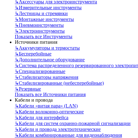
↳
Аксессуары для электроинструмента
↳
Измерительные инструменты
↳
Лестницы и стремянки
↳
Монтажные инструменты
↳
Пневмоинструменты
↳
Электроинструменты
Показать все Инструменты
Источники питания
↳
Аккумуляторы и термостаты
↳
Бесперебойные
↳
Дополнительное оборудование
↳
Система распределенного резервированного электропи
↳
Специализированные
↳
Стабилизаторы напряжения
↳
Стабилизированные (небесперебойные)
↳
Резервные
Показать все Источники питания
Кабели и провода
↳
Кабели «витая пара» (LAN)
↳
Кабели волоконно-оптические
↳
Кабели для интерфейса
↳
Кабели для систем охранно-пожарной сигнализации
↳
Кабели и провода электротехнические
↳
Кабели комбинированные для видеонаблюдения