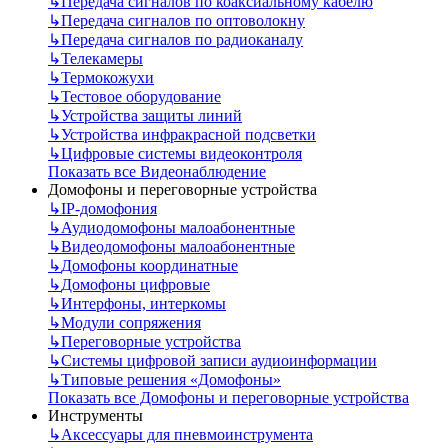
↳
Передача сигналов по коаксиальному кабелю
↳
Передача сигналов по оптоволокну
↳
Передача сигналов по радиоканалу
↳
Телекамеры
↳
Термокожухи
↳
Тестовое оборудование
↳
Устройства защиты линий
↳
Устройства инфракрасной подсветки
↳
Цифровые системы видеоконтроля
Показать все Видеонаблюдение
Домофоны и переговорные устройства
↳
IP-домофония
↳
Аудиодомофоны малоабонентные
↳
Видеодомофоны малоабонентные
↳
Домофоны координатные
↳
Домофоны цифровые
↳
Интерфоны, интеркомы
↳
Модули сопряжения
↳
Переговорные устройства
↳
Системы цифровой записи аудиоинформации
↳
Типовые решения «Домофоны»
Показать все Домофоны и переговорные устройства
Инструменты
↳
Аксессуары для пневмоинструмента