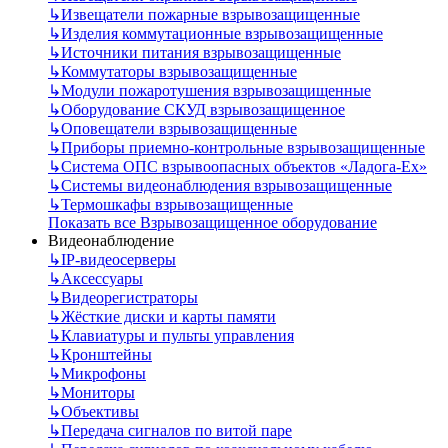
↳
Извещатели пожарные взрывозащищенные
↳
Изделия коммутационные взрывозащищенные
↳
Источники питания взрывозащищенные
↳
Коммутаторы взрывозащищенные
↳
Модули пожаротушения взрывозащищенные
↳
Оборудование СКУД взрывозащищенное
↳
Оповещатели взрывозащищенные
↳
Приборы приемно-контрольные взрывозащищенные
↳
Система ОПС взрывоопасных объектов «Ладога-Ex»
↳
Системы видеонаблюдения взрывозащищенные
↳
Термошкафы взрывозащищенные
Показать все Взрывозащищенное оборудование
Видеонаблюдение
↳
IP-видеосерверы
↳
Аксессуары
↳
Видеорегистраторы
↳
Жёсткие диски и карты памяти
↳
Клавиатуры и пульты управления
↳
Кронштейны
↳
Микрофоны
↳
Мониторы
↳
Объективы
↳
Передача сигналов по витой паре