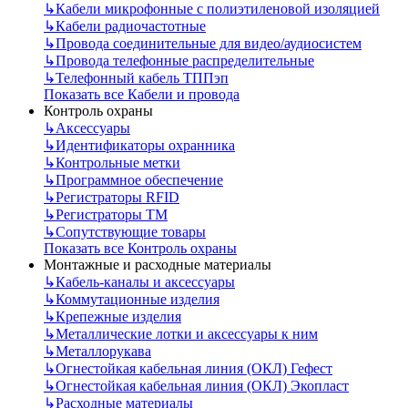
↳
Кабели микрофонные с полиэтиленовой изоляцией
↳
Кабели радиочастотные
↳
Провода соединительные для видео/аудиосистем
↳
Провода телефонные распределительные
↳
Телефонный кабель ТППэп
Показать все Кабели и провода
Контроль охраны
↳
Аксессуары
↳
Идентификаторы охранника
↳
Контрольные метки
↳
Программное обеспечение
↳
Регистраторы RFID
↳
Регистраторы ТМ
↳
Сопутствующие товары
Показать все Контроль охраны
Монтажные и расходные материалы
↳
Кабель-каналы и аксессуары
↳
Коммутационные изделия
↳
Крепежные изделия
↳
Металлические лотки и аксессуары к ним
↳
Металлорукава
↳
Огнестойкая кабельная линия (ОКЛ) Гефест
↳
Огнестойкая кабельная линия (ОКЛ) Экопласт
↳
Расходные материалы