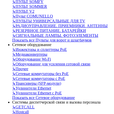
↳
ПУЛЬТ SOMFY
↳
ПУЛЬТ SOMMER
↳
ПУЛЬТ V2
↳
Пульт СOMUNELLO
↳
ПУЛЬТЫ УНИВЕРСАЛЬНЫЕ ДЛЯ TV
↳
РАДИОУПРАВЛЕНИЕ. ПРИЕМНИКИ. АНТЕННЫ
↳
РЕЗЕРВНОЕ ПИТАНИЕ. БАТАРЕЙКИ
↳
СИГНАЛЬНЫЕ ЛАМПЫ. ФОТОЭЛЕМЕНТЫ
Показать все Пульты для ворот и шлагбаумов
Сетевое оборудование
↳
Инжекторы и сплиттеры РоЕ
↳
Медиаконвертеры
↳
Оборудование Wi-Fi
↳
Оборудование для усиления сотовой связи
↳
Прочее
↳
Сетевые коммутаторы без РоЕ
↳
Сетевые коммутаторы с РоЕ
↳
Трансиверы (SFP-модули)
↳
Удлинители Ethernet
↳
Удлинители Ethernet с PoE
Показать все Сетевое оборудование
Системы диспетчерской связи и вызова персонала
↳
GETCALL
↳
Hostcall