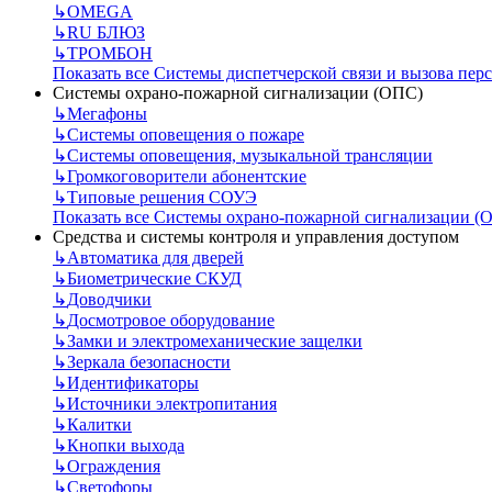
↳
OMEGA
↳
RU БЛЮЗ
↳
ТРОМБОН
Показать все Системы диспетчерской связи и вызова пер
Системы охрано-пожарной сигнализации (ОПС)
↳
Мегафоны
↳
Системы оповещения о пожаре
↳
Системы оповещения, музыкальной трансляции
↳
Громкоговорители абонентские
↳
Типовые решения СОУЭ
Показать все Системы охрано-пожарной сигнализации (
Средства и системы контроля и управления доступом
↳
Автоматика для дверей
↳
Биометрические СКУД
↳
Доводчики
↳
Досмотровое оборудование
↳
Замки и электромеханические защелки
↳
Зеркала безопасности
↳
Идентификаторы
↳
Источники электропитания
↳
Калитки
↳
Кнопки выхода
↳
Ограждения
↳
Светофоры