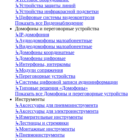
↳
Устройства защиты линий
↳
Устройства инфракрасной подсветки
↳
Цифровые системы видеоконтроля
Показать все Видеонаблюдение
Домофоны и переговорные устройства
↳
IP-домофония
↳
Аудиодомофоны малоабонентные
↳
Видеодомофоны малоабонентные
↳
Домофоны координатные
↳
Домофоны цифровые
↳
Интерфоны, интеркомы
↳
Модули сопряжения
↳
Переговорные устройства
↳
Системы цифровой записи аудиоинформации
↳
Типовые решения «Домофоны»
Показать все Домофоны и переговорные устройства
Инструменты
↳
Аксессуары для пневмоинструмента
↳
Аксессуары для электроинструмента
↳
Измерительные инструменты
↳
Лестницы и стремянки
↳
Монтажные инструменты
↳
Пневмоинструменты