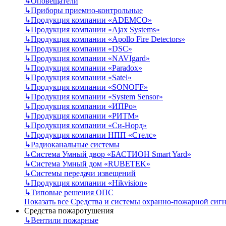
↳
Оповещатели
↳
Приборы приемно-контрольные
↳
Продукция компании «ADEMCO»
↳
Продукция компании «Ajax Systems»
↳
Продукция компании «Apollo Fire Detectors»
↳
Продукция компании «DSC»
↳
Продукция компании «NAVIgard»
↳
Продукция компании «Paradox»
↳
Продукция компании «Satel»
↳
Продукция компании «SONOFF»
↳
Продукция компании «System Sensor»
↳
Продукция компании «ИПРо»
↳
Продукция компании «РИТМ»
↳
Продукция компании «Си-Норд»
↳
Продукция компании НПП «Стелс»
↳
Радиоканальные системы
↳
Система Умный двор «БАСТИОН Smart Yard»
↳
Система Умный дом «RUBETEK»
↳
Системы передачи извещений
↳
Продукция компании «Hikvision»
↳
Типовые решения ОПС
Показать все Средства и системы охранно-пожарной сиг
Средства пожаротушения
↳
Вентили пожарные