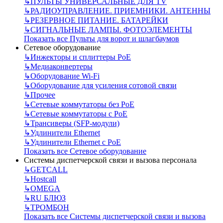
↳
ПУЛЬТЫ УНИВЕРСАЛЬНЫЕ ДЛЯ TV
↳
РАДИОУПРАВЛЕНИЕ. ПРИЕМНИКИ. АНТЕННЫ
↳
РЕЗЕРВНОЕ ПИТАНИЕ. БАТАРЕЙКИ
↳
СИГНАЛЬНЫЕ ЛАМПЫ. ФОТОЭЛЕМЕНТЫ
Показать все Пульты для ворот и шлагбаумов
Сетевое оборудование
↳
Инжекторы и сплиттеры РоЕ
↳
Медиаконвертеры
↳
Оборудование Wi-Fi
↳
Оборудование для усиления сотовой связи
↳
Прочее
↳
Сетевые коммутаторы без РоЕ
↳
Сетевые коммутаторы с РоЕ
↳
Трансиверы (SFP-модули)
↳
Удлинители Ethernet
↳
Удлинители Ethernet с PoE
Показать все Сетевое оборудование
Системы диспетчерской связи и вызова персонала
↳
GETCALL
↳
Hostcall
↳
OMEGA
↳
RU БЛЮЗ
↳
ТРОМБОН
Показать все Системы диспетчерской связи и вызова