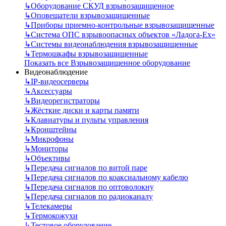
↳
Оборудование СКУД взрывозащищенное
↳
Оповещатели взрывозащищенные
↳
Приборы приемно-контрольные взрывозащищенные
↳
Система ОПС взрывоопасных объектов «Ладога-Ex»
↳
Системы видеонаблюдения взрывозащищенные
↳
Термошкафы взрывозащищенные
Показать все Взрывозащищенное оборудование
Видеонаблюдение
↳
IP-видеосерверы
↳
Аксессуары
↳
Видеорегистраторы
↳
Жёсткие диски и карты памяти
↳
Клавиатуры и пульты управления
↳
Кронштейны
↳
Микрофоны
↳
Мониторы
↳
Объективы
↳
Передача сигналов по витой паре
↳
Передача сигналов по коаксиальному кабелю
↳
Передача сигналов по оптоволокну
↳
Передача сигналов по радиоканалу
↳
Телекамеры
↳
Термокожухи
↳
Тестовое оборудование