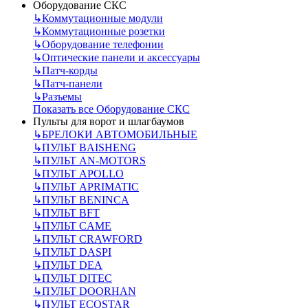
Оборудование СКС
↳
Коммутационные модули
↳
Коммутационные розетки
↳
Оборудование телефонии
↳
Оптические панели и аксессуары
↳
Патч-корды
↳
Патч-панели
↳
Разъемы
Показать все Оборудование СКС
Пульты для ворот и шлагбаумов
↳
БРЕЛОКИ АВТОМОБИЛЬНЫЕ
↳
ПУЛЬТ BAISHENG
↳
ПУЛЬТ AN-MOTORS
↳
ПУЛЬТ APOLLO
↳
ПУЛЬТ APRIMATIC
↳
ПУЛЬТ BENINCA
↳
ПУЛЬТ BFT
↳
ПУЛЬТ CAME
↳
ПУЛЬТ CRAWFORD
↳
ПУЛЬТ DASPI
↳
ПУЛЬТ DEA
↳
ПУЛЬТ DITEC
↳
ПУЛЬТ DOORHAN
↳
ПУЛЬТ ECOSTAR