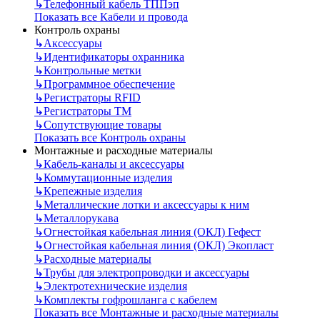
↳
Телефонный кабель ТППэп
Показать все Кабели и провода
Контроль охраны
↳
Аксессуары
↳
Идентификаторы охранника
↳
Контрольные метки
↳
Программное обеспечение
↳
Регистраторы RFID
↳
Регистраторы ТМ
↳
Сопутствующие товары
Показать все Контроль охраны
Монтажные и расходные материалы
↳
Кабель-каналы и аксессуары
↳
Коммутационные изделия
↳
Крепежные изделия
↳
Металлические лотки и аксессуары к ним
↳
Металлорукава
↳
Огнестойкая кабельная линия (ОКЛ) Гефест
↳
Огнестойкая кабельная линия (ОКЛ) Экопласт
↳
Расходные материалы
↳
Трубы для электропроводки и аксессуары
↳
Электротехнические изделия
↳
Комплекты гофрошланга с кабелем
Показать все Монтажные и расходные материалы