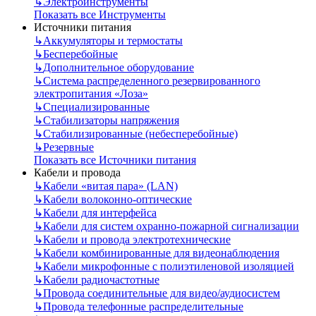
↳
Электроинструменты
Показать все Инструменты
Источники питания
↳
Аккумуляторы и термостаты
↳
Бесперебойные
↳
Дополнительное оборудование
↳
Система распределенного резервированного
электропитания «Лоза»
↳
Специализированные
↳
Стабилизаторы напряжения
↳
Стабилизированные (небесперебойные)
↳
Резервные
Показать все Источники питания
Кабели и провода
↳
Кабели «витая пара» (LAN)
↳
Кабели волоконно-оптические
↳
Кабели для интерфейса
↳
Кабели для систем охранно-пожарной сигнализации
↳
Кабели и провода электротехнические
↳
Кабели комбинированные для видеонаблюдения
↳
Кабели микрофонные с полиэтиленовой изоляцией
↳
Кабели радиочастотные
↳
Провода соединительные для видео/аудиосистем
↳
Провода телефонные распределительные