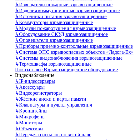
↳
Извещатели пожарные взрывозащищенные
↳
Изделия коммутационные взрывозащищенные
↳
Источники питания взрывозащищенные
↳
Коммутаторы взрывозащищенные
↳
Модули пожаротушения взрывозащищенные
↳
Оборудование СКУД взрывозащищенное
↳
Оповещатели взрывозащищенные
↳
Приборы приемно-контрольные взрывозащищенные
↳
Система ОПС взрывоопасных объектов «Ладога-Ex»
↳
Системы видеонаблюдения взрывозащищенные
↳
Термошкафы взрывозащищенные
Показать все Взрывозащищенное оборудование
Видеонаблюдение
↳
IP-видеосерверы
↳
Аксессуары
↳
Видеорегистраторы
↳
Жёсткие диски и карты памяти
↳
Клавиатуры и пульты управления
↳
Кронштейны
↳
Микрофоны
↳
Мониторы
↳
Объективы
↳
Передача сигналов по витой паре