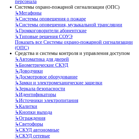
персонала
Системы охрано-пожарной сигнализации (ОПС)
↳
Мегафоны
↳
Системы оповещения о пожаре
↳
Системы оповещения, музыкальной трансляции
↳
Громкоговорители абонентские
↳
Типовые решения СОУЭ
Показать все Системы охрано-пожарной сигнализации
(ОПС)
Средства и системы контроля и управления доступом
↳
Автоматика для дверей
↳
Биометрические СКУД
↳
Доводчики
↳
Досмотровое оборудование
↳
Замки и электромеханические защелки
↳
Зеркала безопасности
↳
Идентификаторы
↳
Источники электропитания
↳
Калитки
↳
Кнопки выхода
↳
Ограждения
↳
Светофоры
↳
СКУД автономные
↳
СКУД сетевые