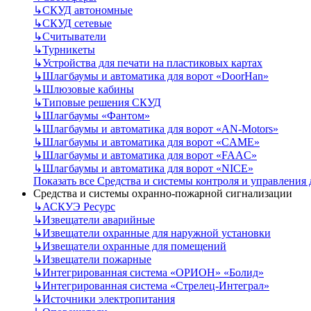
↳
СКУД автономные
↳
СКУД сетевые
↳
Считыватели
↳
Турникеты
↳
Устройства для печати на пластиковых картах
↳
Шлагбаумы и автоматика для ворот «DoorHan»
↳
Шлюзовые кабины
↳
Типовые решения СКУД
↳
Шлагбаумы «Фантом»
↳
Шлагбаумы и автоматика для ворот «AN-Motors»
↳
Шлагбаумы и автоматика для ворот «CAME»
↳
Шлагбаумы и автоматика для ворот «FAAC»
↳
Шлагбаумы и автоматика для ворот «NICE»
Показать все Средства и системы контроля и управления
Средства и системы охранно-пожарной сигнализации
↳
АСКУЭ Ресурс
↳
Извещатели аварийные
↳
Извещатели охранные для наружной установки
↳
Извещатели охранные для помещений
↳
Извещатели пожарные
↳
Интегрированная система «ОРИОН» «Болид»
↳
Интегрированная система «Стрелец-Интеграл»
↳
Источники электропитания