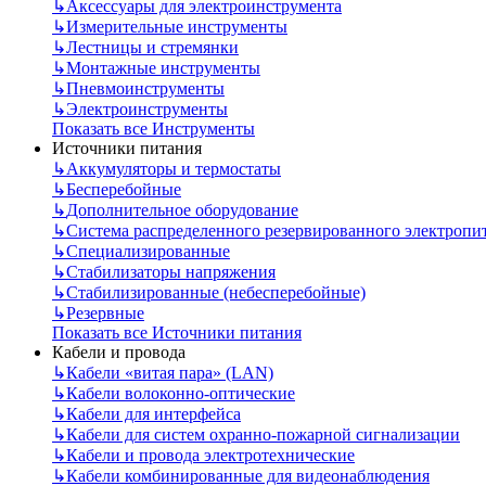
↳
Аксессуары для электроинструмента
↳
Измерительные инструменты
↳
Лестницы и стремянки
↳
Монтажные инструменты
↳
Пневмоинструменты
↳
Электроинструменты
Показать все Инструменты
Источники питания
↳
Аккумуляторы и термостаты
↳
Бесперебойные
↳
Дополнительное оборудование
↳
Система распределенного резервированного электропи
↳
Специализированные
↳
Стабилизаторы напряжения
↳
Стабилизированные (небесперебойные)
↳
Резервные
Показать все Источники питания
Кабели и провода
↳
Кабели «витая пара» (LAN)
↳
Кабели волоконно-оптические
↳
Кабели для интерфейса
↳
Кабели для систем охранно-пожарной сигнализации
↳
Кабели и провода электротехнические
↳
Кабели комбинированные для видеонаблюдения