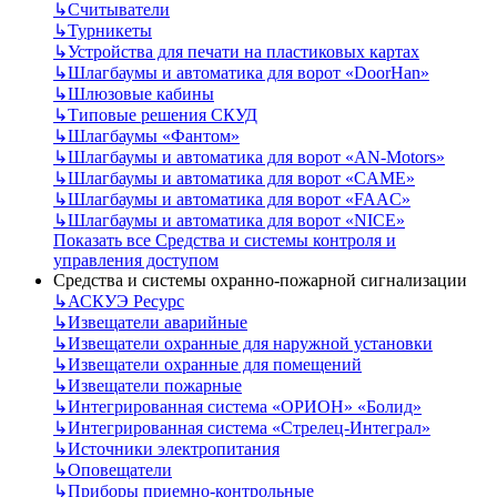
↳
Считыватели
↳
Турникеты
↳
Устройства для печати на пластиковых картах
↳
Шлагбаумы и автоматика для ворот «DoorHan»
↳
Шлюзовые кабины
↳
Типовые решения СКУД
↳
Шлагбаумы «Фантом»
↳
Шлагбаумы и автоматика для ворот «AN-Motors»
↳
Шлагбаумы и автоматика для ворот «CAME»
↳
Шлагбаумы и автоматика для ворот «FAAC»
↳
Шлагбаумы и автоматика для ворот «NICE»
Показать все Средства и системы контроля и
управления доступом
Средства и системы охранно-пожарной сигнализации
↳
АСКУЭ Ресурс
↳
Извещатели аварийные
↳
Извещатели охранные для наружной установки
↳
Извещатели охранные для помещений
↳
Извещатели пожарные
↳
Интегрированная система «ОРИОН» «Болид»
↳
Интегрированная система «Стрелец-Интеграл»
↳
Источники электропитания
↳
Оповещатели
↳
Приборы приемно-контрольные