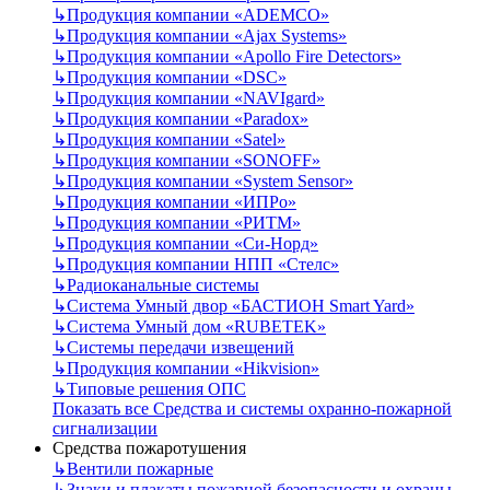
↳
Продукция компании «ADEMCO»
↳
Продукция компании «Ajax Systems»
↳
Продукция компании «Apollo Fire Detectors»
↳
Продукция компании «DSC»
↳
Продукция компании «NAVIgard»
↳
Продукция компании «Paradox»
↳
Продукция компании «Satel»
↳
Продукция компании «SONOFF»
↳
Продукция компании «System Sensor»
↳
Продукция компании «ИПРо»
↳
Продукция компании «РИТМ»
↳
Продукция компании «Си-Норд»
↳
Продукция компании НПП «Стелс»
↳
Радиоканальные системы
↳
Система Умный двор «БАСТИОН Smart Yard»
↳
Система Умный дом «RUBETEK»
↳
Системы передачи извещений
↳
Продукция компании «Hikvision»
↳
Типовые решения ОПС
Показать все Средства и системы охранно-пожарной
сигнализации
Средства пожаротушения
↳
Вентили пожарные
↳
Знаки и плакаты пожарной безопасности и охраны