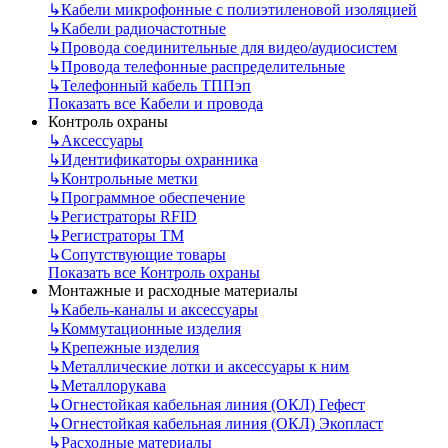
↳
Кабели микрофонные с полиэтиленовой изоляцией
↳
Кабели радиочастотные
↳
Провода соединительные для видео/аудиосистем
↳
Провода телефонные распределительные
↳
Телефонный кабель ТППэп
Показать все Кабели и провода
Контроль охраны
↳
Аксессуары
↳
Идентификаторы охранника
↳
Контрольные метки
↳
Программное обеспечение
↳
Регистраторы RFID
↳
Регистраторы ТМ
↳
Сопутствующие товары
Показать все Контроль охраны
Монтажные и расходные материалы
↳
Кабель-каналы и аксессуары
↳
Коммутационные изделия
↳
Крепежные изделия
↳
Металлические лотки и аксессуары к ним
↳
Металлорукава
↳
Огнестойкая кабельная линия (ОКЛ) Гефест
↳
Огнестойкая кабельная линия (ОКЛ) Экопласт
↳
Расходные материалы