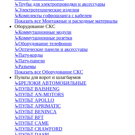
↳
Трубы для электропроводки и аксессуары
↳
Электротехнические изделия
↳
Комплекты гофрошланга с кабелем
Показать все Монтажные и расходные материалы
Оборудование СКС
↳
Коммутационные модули
↳
Коммутационные розетки
↳
Оборудование телефонии
↳
Оптические панели и аксессуары
↳
Патч-корды
↳
Патч-панели
↳
Разъемы
Показать все Оборудование СКС
Пульты для ворот и шлагбаумов
↳
БРЕЛОКИ АВТОМОБИЛЬНЫЕ
↳
ПУЛЬТ BAISHENG
↳
ПУЛЬТ AN-MOTORS
↳
ПУЛЬТ APOLLO
↳
ПУЛЬТ APRIMATIC
↳
ПУЛЬТ BENINCA
↳
ПУЛЬТ BFT
↳
ПУЛЬТ CAME
↳
ПУЛЬТ CRAWFORD
↳
ПУЛЬТ DASPI