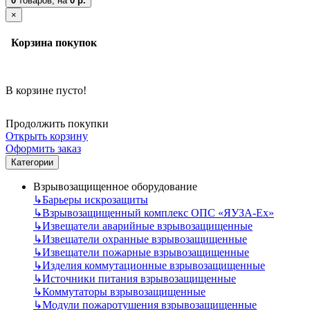
0
товаров,
на
0 р.
×
Корзина покупок
В корзине пусто!
Продолжить покупки
Открыть корзину
Оформить заказ
Категории
Взрывозащищенное оборудование
↳
Барьеры искрозащиты
↳
Взрывозащищенный комплекс ОПС «ЯУЗА-Ех»
↳
Извещатели аварийные взрывозащищенные
↳
Извещатели охранные взрывозащищенные
↳
Извещатели пожарные взрывозащищенные
↳
Изделия коммутационные взрывозащищенные
↳
Источники питания взрывозащищенные
↳
Коммутаторы взрывозащищенные
↳
Модули пожаротушения взрывозащищенные