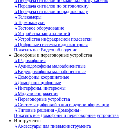
↳
Передача сигналов по коаксиальному кабелю
↳
Передача сигналов по оптоволокну
↳
Передача сигналов по радиоканалу
↳
Телекамеры
↳
Термокожухи
↳
Тестовое оборудование
↳
Устройства защиты линий
↳
Устройства инфракрасной подсветки
↳
Цифровые системы видеоконтроля
Показать все Видеонаблюдение
Домофоны и переговорные устройства
↳
IP-домофония
↳
Аудиодомофоны малоабонентные
↳
Видеодомофоны малоабонентные
↳
Домофоны координатные
↳
Домофоны цифровые
↳
Интерфоны, интеркомы
↳
Модули сопряжения
↳
Переговорные устройства
↳
Системы цифровой записи аудиоинформации
↳
Типовые решения «Домофоны»
Показать все Домофоны и переговорные устройства
Инструменты
↳
Аксессуары для пневмоинструмента