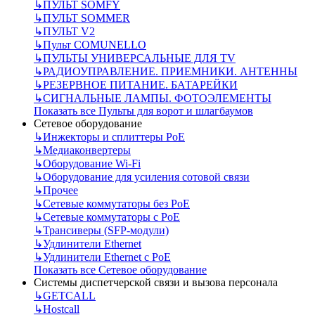
↳
ПУЛЬТ SOMFY
↳
ПУЛЬТ SOMMER
↳
ПУЛЬТ V2
↳
Пульт СOMUNELLO
↳
ПУЛЬТЫ УНИВЕРСАЛЬНЫЕ ДЛЯ TV
↳
РАДИОУПРАВЛЕНИЕ. ПРИЕМНИКИ. АНТЕННЫ
↳
РЕЗЕРВНОЕ ПИТАНИЕ. БАТАРЕЙКИ
↳
СИГНАЛЬНЫЕ ЛАМПЫ. ФОТОЭЛЕМЕНТЫ
Показать все Пульты для ворот и шлагбаумов
Сетевое оборудование
↳
Инжекторы и сплиттеры РоЕ
↳
Медиаконвертеры
↳
Оборудование Wi-Fi
↳
Оборудование для усиления сотовой связи
↳
Прочее
↳
Сетевые коммутаторы без РоЕ
↳
Сетевые коммутаторы с РоЕ
↳
Трансиверы (SFP-модули)
↳
Удлинители Ethernet
↳
Удлинители Ethernet с PoE
Показать все Сетевое оборудование
Системы диспетчерской связи и вызова персонала
↳
GETCALL
↳
Hostcall