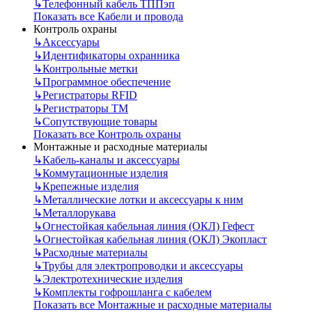
↳
Телефонный кабель ТППэп
Показать все Кабели и провода
Контроль охраны
↳
Аксессуары
↳
Идентификаторы охранника
↳
Контрольные метки
↳
Программное обеспечение
↳
Регистраторы RFID
↳
Регистраторы ТМ
↳
Сопутствующие товары
Показать все Контроль охраны
Монтажные и расходные материалы
↳
Кабель-каналы и аксессуары
↳
Коммутационные изделия
↳
Крепежные изделия
↳
Металлические лотки и аксессуары к ним
↳
Металлорукава
↳
Огнестойкая кабельная линия (ОКЛ) Гефест
↳
Огнестойкая кабельная линия (ОКЛ) Экопласт
↳
Расходные материалы
↳
Трубы для электропроводки и аксессуары
↳
Электротехнические изделия
↳
Комплекты гофрошланга с кабелем
Показать все Монтажные и расходные материалы