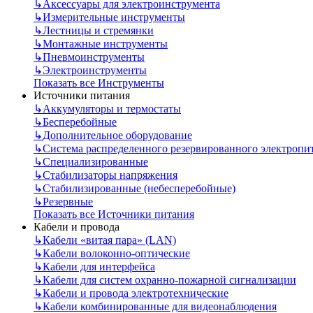
↳
Аксессуары для электроинструмента
↳
Измерительные инструменты
↳
Лестницы и стремянки
↳
Монтажные инструменты
↳
Пневмоинструменты
↳
Электроинструменты
Показать все Инструменты
Источники питания
↳
Аккумуляторы и термостаты
↳
Бесперебойные
↳
Дополнительное оборудование
↳
Система распределенного резервированного электропи
↳
Специализированные
↳
Стабилизаторы напряжения
↳
Стабилизированные (небесперебойные)
↳
Резервные
Показать все Источники питания
Кабели и провода
↳
Кабели «витая пара» (LAN)
↳
Кабели волоконно-оптические
↳
Кабели для интерфейса
↳
Кабели для систем охранно-пожарной сигнализации
↳
Кабели и провода электротехнические
↳
Кабели комбинированные для видеонаблюдения