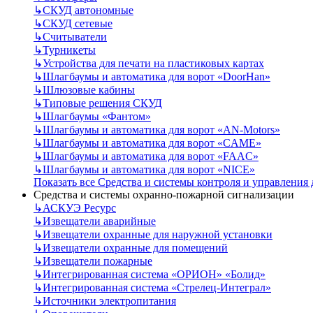
↳
СКУД автономные
↳
СКУД сетевые
↳
Считыватели
↳
Турникеты
↳
Устройства для печати на пластиковых картах
↳
Шлагбаумы и автоматика для ворот «DoorHan»
↳
Шлюзовые кабины
↳
Типовые решения СКУД
↳
Шлагбаумы «Фантом»
↳
Шлагбаумы и автоматика для ворот «AN-Motors»
↳
Шлагбаумы и автоматика для ворот «CAME»
↳
Шлагбаумы и автоматика для ворот «FAAC»
↳
Шлагбаумы и автоматика для ворот «NICE»
Показать все Средства и системы контроля и управления
Средства и системы охранно-пожарной сигнализации
↳
АСКУЭ Ресурс
↳
Извещатели аварийные
↳
Извещатели охранные для наружной установки
↳
Извещатели охранные для помещений
↳
Извещатели пожарные
↳
Интегрированная система «ОРИОН» «Болид»
↳
Интегрированная система «Стрелец-Интеграл»
↳
Источники электропитания