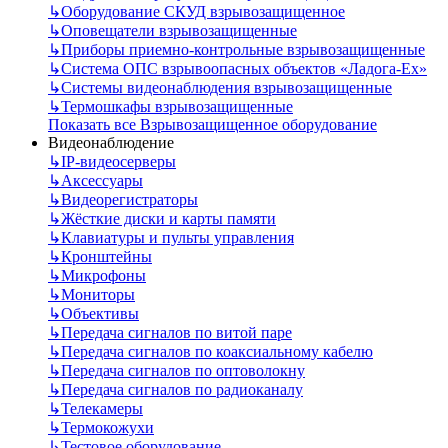
↳
Оборудование СКУД взрывозащищенное
↳
Оповещатели взрывозащищенные
↳
Приборы приемно-контрольные взрывозащищенные
↳
Система ОПС взрывоопасных объектов «Ладога-Ex»
↳
Системы видеонаблюдения взрывозащищенные
↳
Термошкафы взрывозащищенные
Показать все Взрывозащищенное оборудование
Видеонаблюдение
↳
IP-видеосерверы
↳
Аксессуары
↳
Видеорегистраторы
↳
Жёсткие диски и карты памяти
↳
Клавиатуры и пульты управления
↳
Кронштейны
↳
Микрофоны
↳
Мониторы
↳
Объективы
↳
Передача сигналов по витой паре
↳
Передача сигналов по коаксиальному кабелю
↳
Передача сигналов по оптоволокну
↳
Передача сигналов по радиоканалу
↳
Телекамеры
↳
Термокожухи
↳
Тестовое оборудование