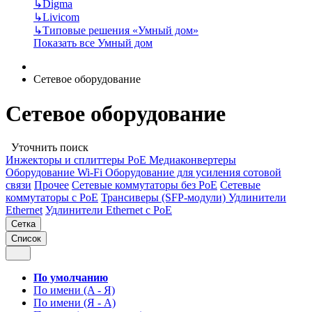
↳
Digma
↳
Livicom
↳
Типовые решения «Умный дом»
Показать все Умный дом
Сетевое оборудование
Сетевое оборудование
Уточнить поиск
Инжекторы и сплиттеры РоЕ
Медиаконвертеры
Оборудование Wi-Fi
Оборудование для усиления сотовой
связи
Прочее
Сетевые коммутаторы без РоЕ
Сетевые
коммутаторы с РоЕ
Трансиверы (SFP-модули)
Удлинители
Ethernet
Удлинители Ethernet с PoE
Сетка
Список
По умолчанию
По имени (A - Я)
По имени (Я - A)