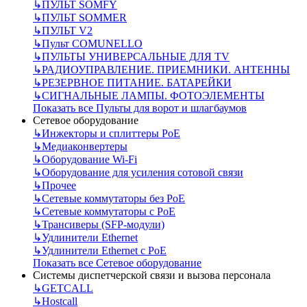
↳
ПУЛЬТ SOMFY
↳
ПУЛЬТ SOMMER
↳
ПУЛЬТ V2
↳
Пульт СOMUNELLO
↳
ПУЛЬТЫ УНИВЕРСАЛЬНЫЕ ДЛЯ TV
↳
РАДИОУПРАВЛЕНИЕ. ПРИЕМНИКИ. АНТЕННЫ
↳
РЕЗЕРВНОЕ ПИТАНИЕ. БАТАРЕЙКИ
↳
СИГНАЛЬНЫЕ ЛАМПЫ. ФОТОЭЛЕМЕНТЫ
Показать все Пульты для ворот и шлагбаумов
Сетевое оборудование
↳
Инжекторы и сплиттеры РоЕ
↳
Медиаконвертеры
↳
Оборудование Wi-Fi
↳
Оборудование для усиления сотовой связи
↳
Прочее
↳
Сетевые коммутаторы без РоЕ
↳
Сетевые коммутаторы с РоЕ
↳
Трансиверы (SFP-модули)
↳
Удлинители Ethernet
↳
Удлинители Ethernet с PoE
Показать все Сетевое оборудование
Системы диспетчерской связи и вызова персонала
↳
GETCALL
↳
Hostcall