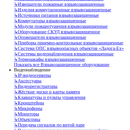
↳
Извещатели пожарные взрывозащищенные
↳
Изделия коммутационные взрывозащищенные
↳
Источники питания взрывозащищенные
↳
Коммутаторы взрывозащищенные
↳
Модули пожаротушения взрывозащищенные
↳
Оборудование СКУД взрывозащищенное
↳
Оповещатели взрывозащищенные
↳
Приборы приемно-контрольные взрывозащищенные
↳
Система ОПС взрывоопасных объектов «Ладога-Ex»
↳
Системы видеонаблюдения взрывозащищенные
↳
Термошкафы взрывозащищенные
Показать все Взрывозащищенное оборудование
Видеонаблюдение
↳
IP-видеосерверы
↳
Аксессуары
↳
Видеорегистраторы
↳
Жёсткие диски и карты памяти
↳
Клавиатуры и пульты управления
↳
Кронштейны
↳
Микрофоны
↳
Мониторы
↳
Объективы
↳
Передача сигналов по витой паре