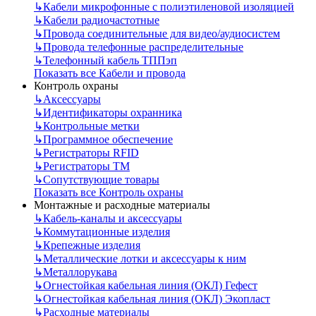
↳
Кабели микрофонные с полиэтиленовой изоляцией
↳
Кабели радиочастотные
↳
Провода соединительные для видео/аудиосистем
↳
Провода телефонные распределительные
↳
Телефонный кабель ТППэп
Показать все Кабели и провода
Контроль охраны
↳
Аксессуары
↳
Идентификаторы охранника
↳
Контрольные метки
↳
Программное обеспечение
↳
Регистраторы RFID
↳
Регистраторы ТМ
↳
Сопутствующие товары
Показать все Контроль охраны
Монтажные и расходные материалы
↳
Кабель-каналы и аксессуары
↳
Коммутационные изделия
↳
Крепежные изделия
↳
Металлические лотки и аксессуары к ним
↳
Металлорукава
↳
Огнестойкая кабельная линия (ОКЛ) Гефест
↳
Огнестойкая кабельная линия (ОКЛ) Экопласт
↳
Расходные материалы