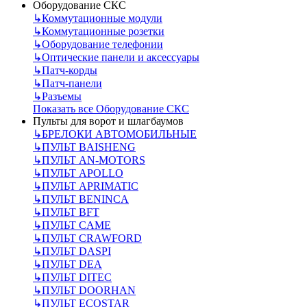
Оборудование СКС
↳
Коммутационные модули
↳
Коммутационные розетки
↳
Оборудование телефонии
↳
Оптические панели и аксессуары
↳
Патч-корды
↳
Патч-панели
↳
Разъемы
Показать все Оборудование СКС
Пульты для ворот и шлагбаумов
↳
БРЕЛОКИ АВТОМОБИЛЬНЫЕ
↳
ПУЛЬТ BAISHENG
↳
ПУЛЬТ AN-MOTORS
↳
ПУЛЬТ APOLLO
↳
ПУЛЬТ APRIMATIC
↳
ПУЛЬТ BENINCA
↳
ПУЛЬТ BFT
↳
ПУЛЬТ CAME
↳
ПУЛЬТ CRAWFORD
↳
ПУЛЬТ DASPI
↳
ПУЛЬТ DEA
↳
ПУЛЬТ DITEC
↳
ПУЛЬТ DOORHAN
↳
ПУЛЬТ ECOSTAR