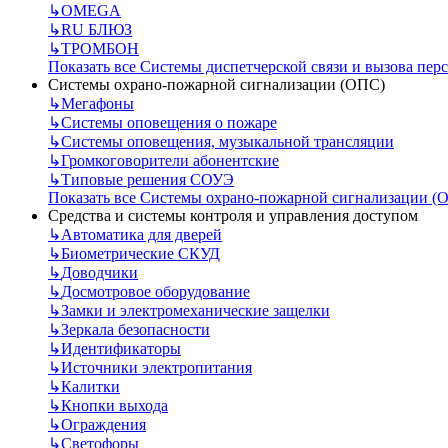
↳
OMEGA
↳
RU БЛЮЗ
↳
ТРОМБОН
Показать все Системы диспетчерской связи и вызова пер
Системы охрано-пожарной сигнализации (ОПС)
↳
Мегафоны
↳
Системы оповещения о пожаре
↳
Системы оповещения, музыкальной трансляции
↳
Громкоговорители абонентские
↳
Типовые решения СОУЭ
Показать все Системы охрано-пожарной сигнализации (
Средства и системы контроля и управления доступом
↳
Автоматика для дверей
↳
Биометрические СКУД
↳
Доводчики
↳
Досмотровое оборудование
↳
Замки и электромеханические защелки
↳
Зеркала безопасности
↳
Идентификаторы
↳
Источники электропитания
↳
Калитки
↳
Кнопки выхода
↳
Ограждения
↳
Светофоры