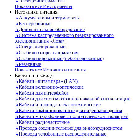
↳
Электроинструменты
Показать все Инструменты
Источники питания
↳
Аккумуляторы и термостаты
↳
Бесперебойные
↳
Дополнительное оборудование
↳
Система распределенного резервированного
электропитания «Лоза»
↳
Специализированные
↳
Стабилизаторы напряжения
↳
Стабилизированные (небесперебойные)
↳
Резервные
Показать все Источники питания
Кабели и провода
↳
Кабели «витая пара» (LAN)
↳
Кабели волоконно-оптические
↳
Кабели для интерфейса
↳
Кабели для систем охранно-пожарной сигнализации
↳
Кабели и провода электротехнические
↳
Кабели комбинированные для видеонаблюдения
↳
Кабели микрофонные с полиэтиленовой изоляцией
↳
Кабели радиочастотные
↳
Провода соединительные для видео/аудиосистем
↳
Провода телефонные распределительные