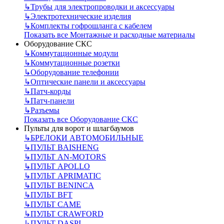
↳
Трубы для электропроводки и аксессуары
↳
Электротехнические изделия
↳
Комплекты гофрошланга с кабелем
Показать все Монтажные и расходные материалы
Оборудование СКС
↳
Коммутационные модули
↳
Коммутационные розетки
↳
Оборудование телефонии
↳
Оптические панели и аксессуары
↳
Патч-корды
↳
Патч-панели
↳
Разъемы
Показать все Оборудование СКС
Пульты для ворот и шлагбаумов
↳
БРЕЛОКИ АВТОМОБИЛЬНЫЕ
↳
ПУЛЬТ BAISHENG
↳
ПУЛЬТ AN-MOTORS
↳
ПУЛЬТ APOLLO
↳
ПУЛЬТ APRIMATIC
↳
ПУЛЬТ BENINCA
↳
ПУЛЬТ BFT
↳
ПУЛЬТ CAME
↳
ПУЛЬТ CRAWFORD
↳
ПУЛЬТ DASPI