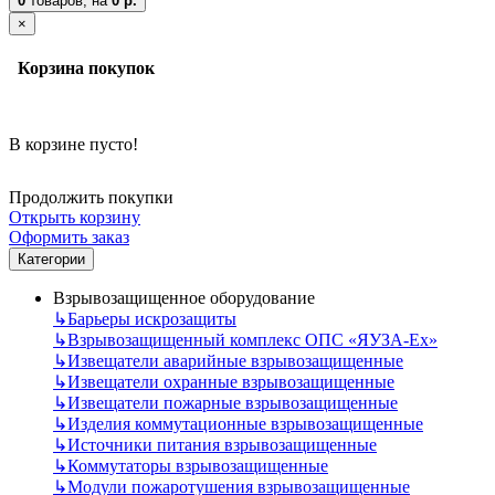
0
товаров,
на
0 р.
×
Корзина покупок
В корзине пусто!
Продолжить покупки
Открыть корзину
Оформить заказ
Категории
Взрывозащищенное оборудование
↳
Барьеры искрозащиты
↳
Взрывозащищенный комплекс ОПС «ЯУЗА-Ех»
↳
Извещатели аварийные взрывозащищенные
↳
Извещатели охранные взрывозащищенные
↳
Извещатели пожарные взрывозащищенные
↳
Изделия коммутационные взрывозащищенные
↳
Источники питания взрывозащищенные
↳
Коммутаторы взрывозащищенные
↳
Модули пожаротушения взрывозащищенные