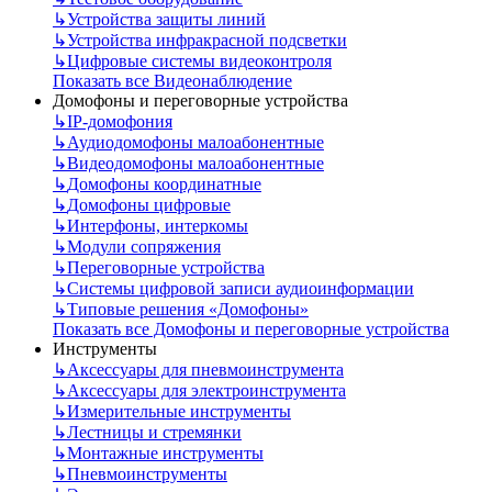
↳
Устройства защиты линий
↳
Устройства инфракрасной подсветки
↳
Цифровые системы видеоконтроля
Показать все Видеонаблюдение
Домофоны и переговорные устройства
↳
IP-домофония
↳
Аудиодомофоны малоабонентные
↳
Видеодомофоны малоабонентные
↳
Домофоны координатные
↳
Домофоны цифровые
↳
Интерфоны, интеркомы
↳
Модули сопряжения
↳
Переговорные устройства
↳
Системы цифровой записи аудиоинформации
↳
Типовые решения «Домофоны»
Показать все Домофоны и переговорные устройства
Инструменты
↳
Аксессуары для пневмоинструмента
↳
Аксессуары для электроинструмента
↳
Измерительные инструменты
↳
Лестницы и стремянки
↳
Монтажные инструменты
↳
Пневмоинструменты