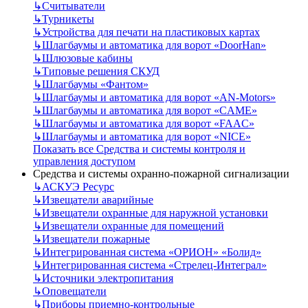
↳
Считыватели
↳
Турникеты
↳
Устройства для печати на пластиковых картах
↳
Шлагбаумы и автоматика для ворот «DoorHan»
↳
Шлюзовые кабины
↳
Типовые решения СКУД
↳
Шлагбаумы «Фантом»
↳
Шлагбаумы и автоматика для ворот «AN-Motors»
↳
Шлагбаумы и автоматика для ворот «CAME»
↳
Шлагбаумы и автоматика для ворот «FAAC»
↳
Шлагбаумы и автоматика для ворот «NICE»
Показать все Средства и системы контроля и
управления доступом
Средства и системы охранно-пожарной сигнализации
↳
АСКУЭ Ресурс
↳
Извещатели аварийные
↳
Извещатели охранные для наружной установки
↳
Извещатели охранные для помещений
↳
Извещатели пожарные
↳
Интегрированная система «ОРИОН» «Болид»
↳
Интегрированная система «Стрелец-Интеграл»
↳
Источники электропитания
↳
Оповещатели
↳
Приборы приемно-контрольные