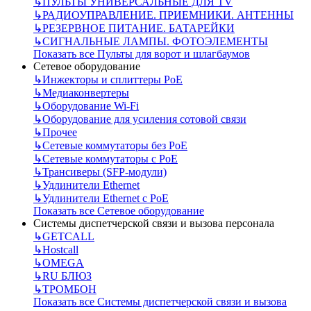
↳
ПУЛЬТЫ УНИВЕРСАЛЬНЫЕ ДЛЯ TV
↳
РАДИОУПРАВЛЕНИЕ. ПРИЕМНИКИ. АНТЕННЫ
↳
РЕЗЕРВНОЕ ПИТАНИЕ. БАТАРЕЙКИ
↳
СИГНАЛЬНЫЕ ЛАМПЫ. ФОТОЭЛЕМЕНТЫ
Показать все Пульты для ворот и шлагбаумов
Сетевое оборудование
↳
Инжекторы и сплиттеры РоЕ
↳
Медиаконвертеры
↳
Оборудование Wi-Fi
↳
Оборудование для усиления сотовой связи
↳
Прочее
↳
Сетевые коммутаторы без РоЕ
↳
Сетевые коммутаторы с РоЕ
↳
Трансиверы (SFP-модули)
↳
Удлинители Ethernet
↳
Удлинители Ethernet с PoE
Показать все Сетевое оборудование
Системы диспетчерской связи и вызова персонала
↳
GETCALL
↳
Hostcall
↳
OMEGA
↳
RU БЛЮЗ
↳
ТРОМБОН
Показать все Системы диспетчерской связи и вызова