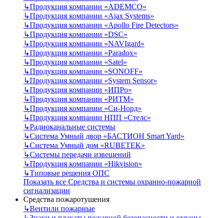
↳
Продукция компании «ADEMCO»
↳
Продукция компании «Ajax Systems»
↳
Продукция компании «Apollo Fire Detectors»
↳
Продукция компании «DSC»
↳
Продукция компании «NAVIgard»
↳
Продукция компании «Paradox»
↳
Продукция компании «Satel»
↳
Продукция компании «SONOFF»
↳
Продукция компании «System Sensor»
↳
Продукция компании «ИПРо»
↳
Продукция компании «РИТМ»
↳
Продукция компании «Си-Норд»
↳
Продукция компании НПП «Стелс»
↳
Радиоканальные системы
↳
Система Умный двор «БАСТИОН Smart Yard»
↳
Система Умный дом «RUBETEK»
↳
Системы передачи извещений
↳
Продукция компании «Hikvision»
↳
Типовые решения ОПС
Показать все Средства и системы охранно-пожарной
сигнализации
Средства пожаротушения
↳
Вентили пожарные
↳
Знаки и плакаты пожарной безопасности и охраны