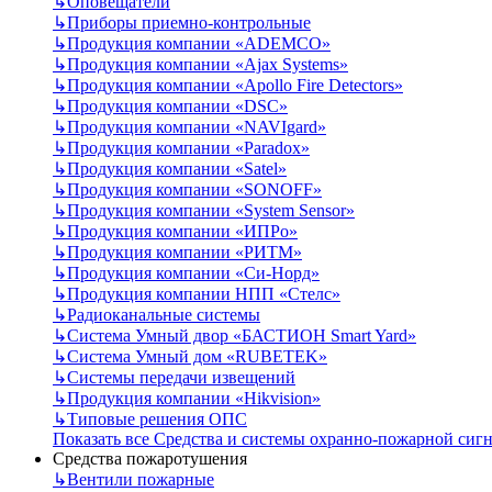
↳
Оповещатели
↳
Приборы приемно-контрольные
↳
Продукция компании «ADEMCO»
↳
Продукция компании «Ajax Systems»
↳
Продукция компании «Apollo Fire Detectors»
↳
Продукция компании «DSC»
↳
Продукция компании «NAVIgard»
↳
Продукция компании «Paradox»
↳
Продукция компании «Satel»
↳
Продукция компании «SONOFF»
↳
Продукция компании «System Sensor»
↳
Продукция компании «ИПРо»
↳
Продукция компании «РИТМ»
↳
Продукция компании «Си-Норд»
↳
Продукция компании НПП «Стелс»
↳
Радиоканальные системы
↳
Система Умный двор «БАСТИОН Smart Yard»
↳
Система Умный дом «RUBETEK»
↳
Системы передачи извещений
↳
Продукция компании «Hikvision»
↳
Типовые решения ОПС
Показать все Средства и системы охранно-пожарной сиг
Средства пожаротушения
↳
Вентили пожарные