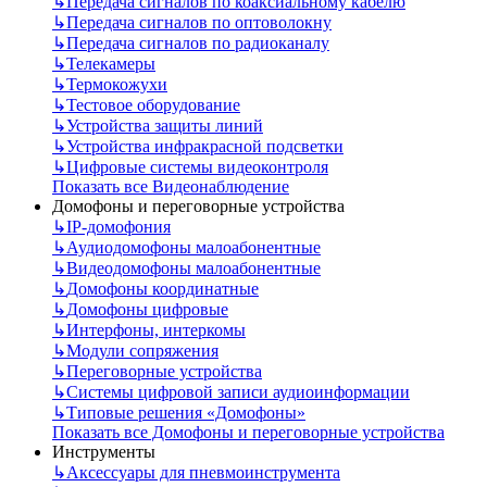
↳
Передача сигналов по коаксиальному кабелю
↳
Передача сигналов по оптоволокну
↳
Передача сигналов по радиоканалу
↳
Телекамеры
↳
Термокожухи
↳
Тестовое оборудование
↳
Устройства защиты линий
↳
Устройства инфракрасной подсветки
↳
Цифровые системы видеоконтроля
Показать все Видеонаблюдение
Домофоны и переговорные устройства
↳
IP-домофония
↳
Аудиодомофоны малоабонентные
↳
Видеодомофоны малоабонентные
↳
Домофоны координатные
↳
Домофоны цифровые
↳
Интерфоны, интеркомы
↳
Модули сопряжения
↳
Переговорные устройства
↳
Системы цифровой записи аудиоинформации
↳
Типовые решения «Домофоны»
Показать все Домофоны и переговорные устройства
Инструменты
↳
Аксессуары для пневмоинструмента