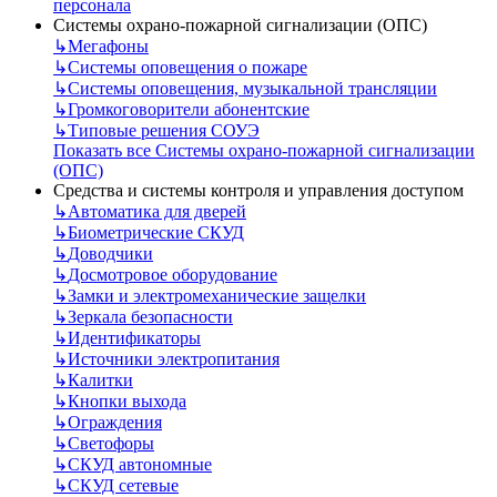
персонала
Системы охрано-пожарной сигнализации (ОПС)
↳
Мегафоны
↳
Системы оповещения о пожаре
↳
Системы оповещения, музыкальной трансляции
↳
Громкоговорители абонентские
↳
Типовые решения СОУЭ
Показать все Системы охрано-пожарной сигнализации
(ОПС)
Средства и системы контроля и управления доступом
↳
Автоматика для дверей
↳
Биометрические СКУД
↳
Доводчики
↳
Досмотровое оборудование
↳
Замки и электромеханические защелки
↳
Зеркала безопасности
↳
Идентификаторы
↳
Источники электропитания
↳
Калитки
↳
Кнопки выхода
↳
Ограждения
↳
Светофоры
↳
СКУД автономные
↳
СКУД сетевые