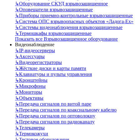
↳
Оборудование СКУД взрывозащищенное
↳
Оповещатели взрывозащищенные
↳
Приборы приемно-контрольные взрывозащищенные
↳
Система ОПС взрывоопасных объектов «Ладога-Ex»
↳
Системы видеонаблюдения взрывозащищенные
↳
Термошкафы взрывозащищенные
Показать все Взрывозащищенное оборудование
Видеонаблюдение
↳
IP-видеосерверы
↳
Аксессуары
↳
Видеорегистраторы
↳
Жёсткие диски и карты памяти
↳
Клавиатуры и пульты управления
↳
Кронштейны
↳
Микрофоны
↳
Мониторы
↳
Объективы
↳
Передача сигналов по витой паре
↳
Передача сигналов по коаксиальному кабелю
↳
Передача сигналов по оптоволокну
↳
Передача сигналов по радиоканалу
↳
Телекамеры
↳
Термокожухи
↳
Тестовое оборудование