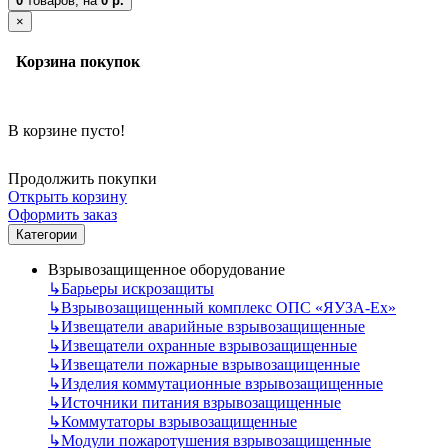
0
товаров,
на
0 р.
×
Корзина покупок
В корзине пусто!
Продолжить покупки
Открыть корзину
Оформить заказ
Категории
Взрывозащищенное оборудование
↳
Барьеры искрозащиты
↳
Взрывозащищенный комплекс ОПС «ЯУЗА-Ех»
↳
Извещатели аварийные взрывозащищенные
↳
Извещатели охранные взрывозащищенные
↳
Извещатели пожарные взрывозащищенные
↳
Изделия коммутационные взрывозащищенные
↳
Источники питания взрывозащищенные
↳
Коммутаторы взрывозащищенные
↳
Модули пожаротушения взрывозащищенные