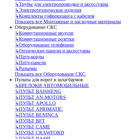
↳
Трубы для электропроводки и аксессуары
↳
Электротехнические изделия
↳
Комплекты гофрошланга с кабелем
Показать все Монтажные и расходные материалы
Оборудование СКС
↳
Коммутационные модули
↳
Коммутационные розетки
↳
Оборудование телефонии
↳
Оптические панели и аксессуары
↳
Патч-корды
↳
Патч-панели
↳
Разъемы
Показать все Оборудование СКС
Пульты для ворот и шлагбаумов
↳
БРЕЛОКИ АВТОМОБИЛЬНЫЕ
↳
ПУЛЬТ BAISHENG
↳
ПУЛЬТ AN-MOTORS
↳
ПУЛЬТ APOLLO
↳
ПУЛЬТ APRIMATIC
↳
ПУЛЬТ BENINCA
↳
ПУЛЬТ BFT
↳
ПУЛЬТ CAME
↳
ПУЛЬТ CRAWFORD
↳
ПУЛЬТ DASPI