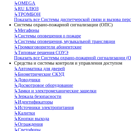
↳
OMEGA
↳
RU БЛЮЗ
↳
ТРОМБОН
Показать все Системы диспетчерской связи и вызова пер
Системы охрано-пожарной сигнализации (ОПС)
↳
Мегафоны
↳
Системы оповещения о пожаре
↳
Системы оповещения, музыкальной трансляции
↳
Громкоговорители абонентские
↳
Типовые решения СОУЭ
Показать все Системы охрано-пожарной сигнализации (
Средства и системы контроля и управления доступом
↳
Автоматика для дверей
↳
Биометрические СКУД
↳
Доводчики
↳
Досмотровое оборудование
↳
Замки и электромеханические защелки
↳
Зеркала безопасности
↳
Идентификаторы
↳
Источники электропитания
↳
Калитки
↳
Кнопки выхода
↳
Ограждения
↳
Светофоры