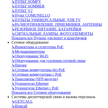
↳
ПУЛЬТ SOMFY
↳
ПУЛЬТ SOMMER
↳
ПУЛЬТ V2
↳
Пульт СOMUNELLO
↳
ПУЛЬТЫ УНИВЕРСАЛЬНЫЕ ДЛЯ TV
↳
РАДИОУПРАВЛЕНИЕ. ПРИЕМНИКИ. АНТЕННЫ
↳
РЕЗЕРВНОЕ ПИТАНИЕ. БАТАРЕЙКИ
↳
СИГНАЛЬНЫЕ ЛАМПЫ. ФОТОЭЛЕМЕНТЫ
Показать все Пульты для ворот и шлагбаумов
Сетевое оборудование
↳
Инжекторы и сплиттеры РоЕ
↳
Медиаконвертеры
↳
Оборудование Wi-Fi
↳
Оборудование для усиления сотовой связи
↳
Прочее
↳
Сетевые коммутаторы без РоЕ
↳
Сетевые коммутаторы с РоЕ
↳
Трансиверы (SFP-модули)
↳
Удлинители Ethernet
↳
Удлинители Ethernet с PoE
Показать все Сетевое оборудование
Системы диспетчерской связи и вызова персонала
↳
GETCALL
↳
Hostcall