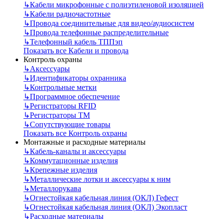
↳
Кабели микрофонные с полиэтиленовой изоляцией
↳
Кабели радиочастотные
↳
Провода соединительные для видео/аудиосистем
↳
Провода телефонные распределительные
↳
Телефонный кабель ТППэп
Показать все Кабели и провода
Контроль охраны
↳
Аксессуары
↳
Идентификаторы охранника
↳
Контрольные метки
↳
Программное обеспечение
↳
Регистраторы RFID
↳
Регистраторы ТМ
↳
Сопутствующие товары
Показать все Контроль охраны
Монтажные и расходные материалы
↳
Кабель-каналы и аксессуары
↳
Коммутационные изделия
↳
Крепежные изделия
↳
Металлические лотки и аксессуары к ним
↳
Металлорукава
↳
Огнестойкая кабельная линия (ОКЛ) Гефест
↳
Огнестойкая кабельная линия (ОКЛ) Экопласт
↳
Расходные материалы