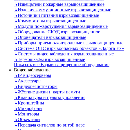
↳
Извещатели пожарные взрывозащищенные
↳
Изделия коммутационные взрывозащищенные
↳
Источники питания взрывозащищенные
↳
Коммутаторы взрывозащищенные
↳
Модули пожаротушения взрывозащищенные
↳
Оборудование СКУД взрывозащищенное
↳
Оповещатели взрывозащищенные
↳
Приборы приемно-контрольные взрывозащищенные
↳
Система ОПС взрывоопасных объектов «Ладога-Ex»
↳
Системы видеонаблюдения взрывозащищенные
↳
Термошкафы взрывозащищенные
Показать все Взрывозащищенное оборудование
Видеонаблюдение
↳
IP-видеосерверы
↳
Аксессуары
↳
Видеорегистраторы
↳
Жёсткие диски и карты памяти
↳
Клавиатуры и пульты управления
↳
Кронштейны
↳
Микрофоны
↳
Мониторы
↳
Объективы
↳
Передача сигналов по витой паре