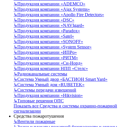
↳
Продукция компании «ADEMCO»
↳
Продукция компании «Ajax Systems»
↳
Продукция компании «Apollo Fire Detectors»
↳
Продукция компании «DSC»
↳
Продукция компании «NAVIgard»
↳
Продукция компании «Paradox»
↳
Продукция компании «Satel»
↳
Продукция компании «SONOFF»
↳
Продукция компании «System Sensor»
↳
Продукция компании «ИПРо»
↳
Продукция компании «РИТМ»
↳
Продукция компании «Си-Норд»
↳
Продукция компании НПП «Стелс»
↳
Радиоканальные системы
↳
Система Умный двор «БАСТИОН Smart Yard»
↳
Система Умный дом «RUBETEK»
↳
Системы передачи извещений
↳
Продукция компании «Hikvision»
↳
Типовые решения ОПС
Показать все Средства и системы охранно-пожарной
сигнализации
Средства пожаротушения
↳
Вентили пожарные
↳
Знаки и плакаты пожарной безопасности и охраны