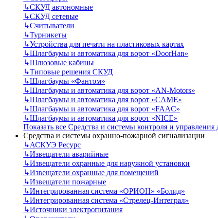
↳
СКУД автономные
↳
СКУД сетевые
↳
Считыватели
↳
Турникеты
↳
Устройства для печати на пластиковых картах
↳
Шлагбаумы и автоматика для ворот «DoorHan»
↳
Шлюзовые кабины
↳
Типовые решения СКУД
↳
Шлагбаумы «Фантом»
↳
Шлагбаумы и автоматика для ворот «AN-Motors»
↳
Шлагбаумы и автоматика для ворот «CAME»
↳
Шлагбаумы и автоматика для ворот «FAAC»
↳
Шлагбаумы и автоматика для ворот «NICE»
Показать все Средства и системы контроля и управления
Средства и системы охранно-пожарной сигнализации
↳
АСКУЭ Ресурс
↳
Извещатели аварийные
↳
Извещатели охранные для наружной установки
↳
Извещатели охранные для помещений
↳
Извещатели пожарные
↳
Интегрированная система «ОРИОН» «Болид»
↳
Интегрированная система «Стрелец-Интеграл»
↳
Источники электропитания