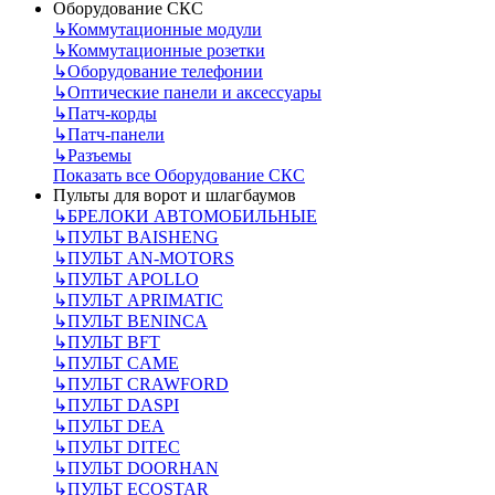
Оборудование СКС
↳
Коммутационные модули
↳
Коммутационные розетки
↳
Оборудование телефонии
↳
Оптические панели и аксессуары
↳
Патч-корды
↳
Патч-панели
↳
Разъемы
Показать все Оборудование СКС
Пульты для ворот и шлагбаумов
↳
БРЕЛОКИ АВТОМОБИЛЬНЫЕ
↳
ПУЛЬТ BAISHENG
↳
ПУЛЬТ AN-MOTORS
↳
ПУЛЬТ APOLLO
↳
ПУЛЬТ APRIMATIC
↳
ПУЛЬТ BENINCA
↳
ПУЛЬТ BFT
↳
ПУЛЬТ CAME
↳
ПУЛЬТ CRAWFORD
↳
ПУЛЬТ DASPI
↳
ПУЛЬТ DEA
↳
ПУЛЬТ DITEC
↳
ПУЛЬТ DOORHAN
↳
ПУЛЬТ ECOSTAR