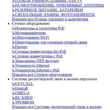
↳
ПУЛЬТЫ УНИВЕРСАЛЬНЫЕ ДЛЯ TV
↳
РАДИОУПРАВЛЕНИЕ. ПРИЕМНИКИ. АНТЕННЫ
↳
РЕЗЕРВНОЕ ПИТАНИЕ. БАТАРЕЙКИ
↳
СИГНАЛЬНЫЕ ЛАМПЫ. ФОТОЭЛЕМЕНТЫ
Показать все Пульты для ворот и шлагбаумов
Сетевое оборудование
↳
Инжекторы и сплиттеры РоЕ
↳
Медиаконвертеры
↳
Оборудование Wi-Fi
↳
Оборудование для усиления сотовой связи
↳
Прочее
↳
Сетевые коммутаторы без РоЕ
↳
Сетевые коммутаторы с РоЕ
↳
Трансиверы (SFP-модули)
↳
Удлинители Ethernet
↳
Удлинители Ethernet с PoE
Показать все Сетевое оборудование
Системы диспетчерской связи и вызова персонала
↳
GETCALL
↳
Hostcall
↳
OMEGA
↳
RU БЛЮЗ
↳
ТРОМБОН
Показать все Системы диспетчерской связи и вызова