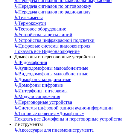
↳
Передача сигналов по коаксиальному кабелю
↳
Передача сигналов по оптоволокну
↳
Передача сигналов по радиоканалу
↳
Телекамеры
↳
Термокожухи
↳
Тестовое оборудование
↳
Устройства защиты линий
↳
Устройства инфракрасной подсветки
↳
Цифровые системы видеоконтроля
Показать все Видеонаблюдение
Домофоны и переговорные устройства
↳
IP-домофония
↳
Аудиодомофоны малоабонентные
↳
Видеодомофоны малоабонентные
↳
Домофоны координатные
↳
Домофоны цифровые
↳
Интерфоны, интеркомы
↳
Модули сопряжения
↳
Переговорные устройства
↳
Системы цифровой записи аудиоинформации
↳
Типовые решения «Домофоны»
Показать все Домофоны и переговорные устройства
Инструменты
↳
Аксессуары для пневмоинструмента