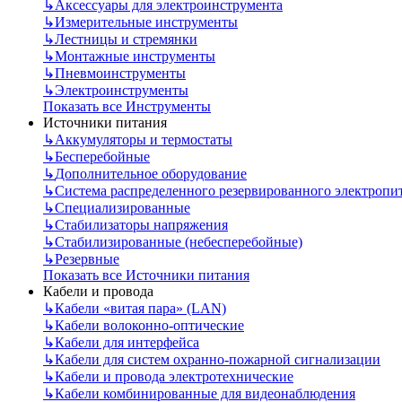
↳
Аксессуары для электроинструмента
↳
Измерительные инструменты
↳
Лестницы и стремянки
↳
Монтажные инструменты
↳
Пневмоинструменты
↳
Электроинструменты
Показать все Инструменты
Источники питания
↳
Аккумуляторы и термостаты
↳
Бесперебойные
↳
Дополнительное оборудование
↳
Система распределенного резервированного электропи
↳
Специализированные
↳
Стабилизаторы напряжения
↳
Стабилизированные (небесперебойные)
↳
Резервные
Показать все Источники питания
Кабели и провода
↳
Кабели «витая пара» (LAN)
↳
Кабели волоконно-оптические
↳
Кабели для интерфейса
↳
Кабели для систем охранно-пожарной сигнализации
↳
Кабели и провода электротехнические
↳
Кабели комбинированные для видеонаблюдения