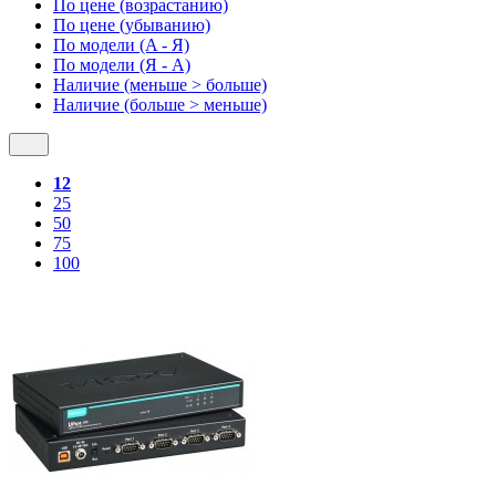
По цене (возрастанию)
По цене (убыванию)
По модели (A - Я)
По модели (Я - A)
Наличие (меньше > больше)
Наличие (больше > меньше)
12
25
50
75
100