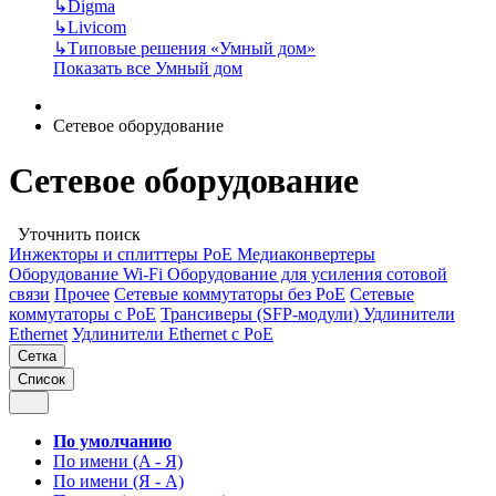
↳
Digma
↳
Livicom
↳
Типовые решения «Умный дом»
Показать все Умный дом
Сетевое оборудование
Сетевое оборудование
Уточнить поиск
Инжекторы и сплиттеры РоЕ
Медиаконвертеры
Оборудование Wi-Fi
Оборудование для усиления сотовой
связи
Прочее
Сетевые коммутаторы без РоЕ
Сетевые
коммутаторы с РоЕ
Трансиверы (SFP-модули)
Удлинители
Ethernet
Удлинители Ethernet с PoE
Сетка
Список
По умолчанию
По имени (A - Я)
По имени (Я - A)