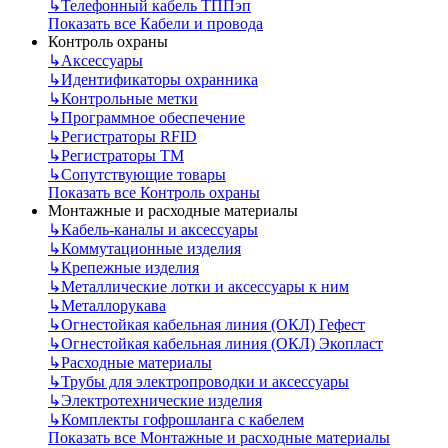
↳
Телефонный кабель ТППэп
Показать все Кабели и провода
Контроль охраны
↳
Аксессуары
↳
Идентификаторы охранника
↳
Контрольные метки
↳
Программное обеспечение
↳
Регистраторы RFID
↳
Регистраторы ТМ
↳
Сопутствующие товары
Показать все Контроль охраны
Монтажные и расходные материалы
↳
Кабель-каналы и аксессуары
↳
Коммутационные изделия
↳
Крепежные изделия
↳
Металлические лотки и аксессуары к ним
↳
Металлорукава
↳
Огнестойкая кабельная линия (ОКЛ) Гефест
↳
Огнестойкая кабельная линия (ОКЛ) Экопласт
↳
Расходные материалы
↳
Трубы для электропроводки и аксессуары
↳
Электротехнические изделия
↳
Комплекты гофрошланга с кабелем
Показать все Монтажные и расходные материалы