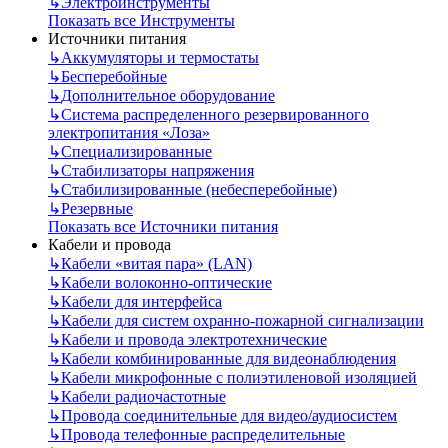
↳
Электроинструменты
Показать все Инструменты
Источники питания
↳
Аккумуляторы и термостаты
↳
Бесперебойные
↳
Дополнительное оборудование
↳
Система распределенного резервированного
электропитания «Лоза»
↳
Специализированные
↳
Стабилизаторы напряжения
↳
Стабилизированные (небесперебойные)
↳
Резервные
Показать все Источники питания
Кабели и провода
↳
Кабели «витая пара» (LAN)
↳
Кабели волоконно-оптические
↳
Кабели для интерфейса
↳
Кабели для систем охранно-пожарной сигнализации
↳
Кабели и провода электротехнические
↳
Кабели комбинированные для видеонаблюдения
↳
Кабели микрофонные с полиэтиленовой изоляцией
↳
Кабели радиочастотные
↳
Провода соединительные для видео/аудиосистем
↳
Провода телефонные распределительные