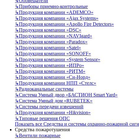
↳
Оповещатели
↳
Приборы приемно-контрольные
↳
Продукция компании «ADEMCO»
↳
Продукция компании «Ajax Systems»
↳
Продукция компании «Apollo Fire Detectors»
↳
Продукция компании «DSC»
↳
Продукция компании «NAVIgard»
↳
Продукция компании «Paradox»
↳
Продукция компании «Satel»
↳
Продукция компании «SONOFF»
↳
Продукция компании «System Sensor»
↳
Продукция компании «ИПРо»
↳
Продукция компании «РИТМ»
↳
Продукция компании «Си-Норд»
↳
Продукция компании НПП «Стелс»
↳
Радиоканальные системы
↳
Система Умный двор «БАСТИОН Smart Yard»
↳
Система Умный дом «RUBETEK»
↳
Системы передачи извещений
↳
Продукция компании «Hikvision»
↳
Типовые решения ОПС
Показать все Средства и системы охранно-пожарной сиг
Средства пожаротушения
↳
Вентили пожарные