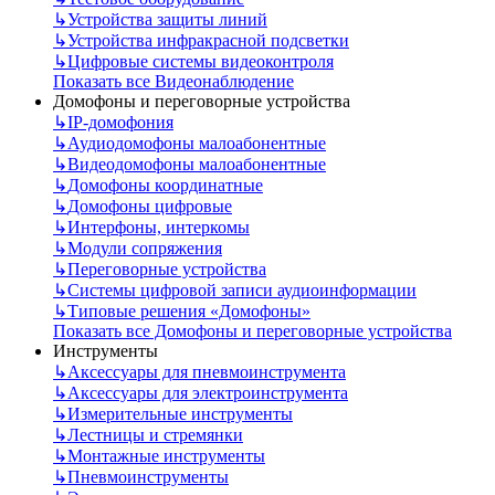
↳
Устройства защиты линий
↳
Устройства инфракрасной подсветки
↳
Цифровые системы видеоконтроля
Показать все Видеонаблюдение
Домофоны и переговорные устройства
↳
IP-домофония
↳
Аудиодомофоны малоабонентные
↳
Видеодомофоны малоабонентные
↳
Домофоны координатные
↳
Домофоны цифровые
↳
Интерфоны, интеркомы
↳
Модули сопряжения
↳
Переговорные устройства
↳
Системы цифровой записи аудиоинформации
↳
Типовые решения «Домофоны»
Показать все Домофоны и переговорные устройства
Инструменты
↳
Аксессуары для пневмоинструмента
↳
Аксессуары для электроинструмента
↳
Измерительные инструменты
↳
Лестницы и стремянки
↳
Монтажные инструменты
↳
Пневмоинструменты