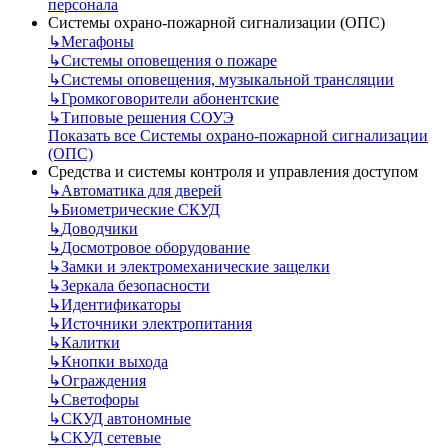
персонала
Системы охрано-пожарной сигнализации (ОПС)
↳
Мегафоны
↳
Системы оповещения о пожаре
↳
Системы оповещения, музыкальной трансляции
↳
Громкоговорители абонентские
↳
Типовые решения СОУЭ
Показать все Системы охрано-пожарной сигнализации
(ОПС)
Средства и системы контроля и управления доступом
↳
Автоматика для дверей
↳
Биометрические СКУД
↳
Доводчики
↳
Досмотровое оборудование
↳
Замки и электромеханические защелки
↳
Зеркала безопасности
↳
Идентификаторы
↳
Источники электропитания
↳
Калитки
↳
Кнопки выхода
↳
Ограждения
↳
Светофоры
↳
СКУД автономные
↳
СКУД сетевые