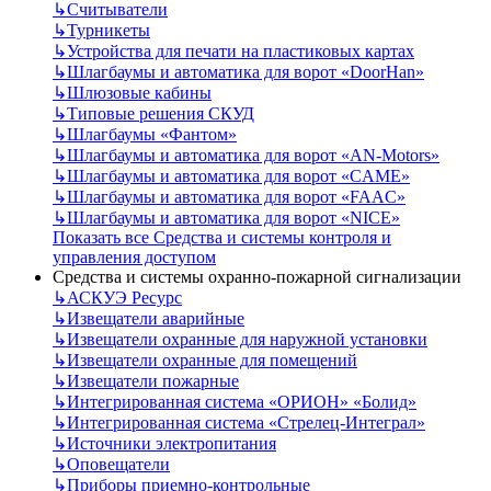
↳
Считыватели
↳
Турникеты
↳
Устройства для печати на пластиковых картах
↳
Шлагбаумы и автоматика для ворот «DoorHan»
↳
Шлюзовые кабины
↳
Типовые решения СКУД
↳
Шлагбаумы «Фантом»
↳
Шлагбаумы и автоматика для ворот «AN-Motors»
↳
Шлагбаумы и автоматика для ворот «CAME»
↳
Шлагбаумы и автоматика для ворот «FAAC»
↳
Шлагбаумы и автоматика для ворот «NICE»
Показать все Средства и системы контроля и
управления доступом
Средства и системы охранно-пожарной сигнализации
↳
АСКУЭ Ресурс
↳
Извещатели аварийные
↳
Извещатели охранные для наружной установки
↳
Извещатели охранные для помещений
↳
Извещатели пожарные
↳
Интегрированная система «ОРИОН» «Болид»
↳
Интегрированная система «Стрелец-Интеграл»
↳
Источники электропитания
↳
Оповещатели
↳
Приборы приемно-контрольные