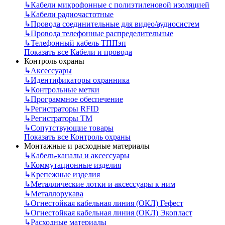
↳
Кабели микрофонные с полиэтиленовой изоляцией
↳
Кабели радиочастотные
↳
Провода соединительные для видео/аудиосистем
↳
Провода телефонные распределительные
↳
Телефонный кабель ТППэп
Показать все Кабели и провода
Контроль охраны
↳
Аксессуары
↳
Идентификаторы охранника
↳
Контрольные метки
↳
Программное обеспечение
↳
Регистраторы RFID
↳
Регистраторы ТМ
↳
Сопутствующие товары
Показать все Контроль охраны
Монтажные и расходные материалы
↳
Кабель-каналы и аксессуары
↳
Коммутационные изделия
↳
Крепежные изделия
↳
Металлические лотки и аксессуары к ним
↳
Металлорукава
↳
Огнестойкая кабельная линия (ОКЛ) Гефест
↳
Огнестойкая кабельная линия (ОКЛ) Экопласт
↳
Расходные материалы