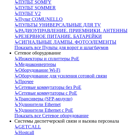
↳
ПУЛЬТ SOMFY
↳
ПУЛЬТ SOMMER
↳
ПУЛЬТ V2
↳
Пульт СOMUNELLO
↳
ПУЛЬТЫ УНИВЕРСАЛЬНЫЕ ДЛЯ TV
↳
РАДИОУПРАВЛЕНИЕ. ПРИЕМНИКИ. АНТЕННЫ
↳
РЕЗЕРВНОЕ ПИТАНИЕ. БАТАРЕЙКИ
↳
СИГНАЛЬНЫЕ ЛАМПЫ. ФОТОЭЛЕМЕНТЫ
Показать все Пульты для ворот и шлагбаумов
Сетевое оборудование
↳
Инжекторы и сплиттеры РоЕ
↳
Медиаконвертеры
↳
Оборудование Wi-Fi
↳
Оборудование для усиления сотовой связи
↳
Прочее
↳
Сетевые коммутаторы без РоЕ
↳
Сетевые коммутаторы с РоЕ
↳
Трансиверы (SFP-модули)
↳
Удлинители Ethernet
↳
Удлинители Ethernet с PoE
Показать все Сетевое оборудование
Системы диспетчерской связи и вызова персонала
↳
GETCALL
↳
Hostcall