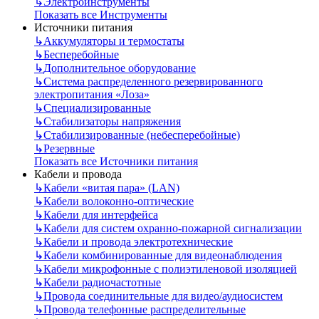
↳
Электроинструменты
Показать все Инструменты
Источники питания
↳
Аккумуляторы и термостаты
↳
Бесперебойные
↳
Дополнительное оборудование
↳
Система распределенного резервированного
электропитания «Лоза»
↳
Специализированные
↳
Стабилизаторы напряжения
↳
Стабилизированные (небесперебойные)
↳
Резервные
Показать все Источники питания
Кабели и провода
↳
Кабели «витая пара» (LAN)
↳
Кабели волоконно-оптические
↳
Кабели для интерфейса
↳
Кабели для систем охранно-пожарной сигнализации
↳
Кабели и провода электротехнические
↳
Кабели комбинированные для видеонаблюдения
↳
Кабели микрофонные с полиэтиленовой изоляцией
↳
Кабели радиочастотные
↳
Провода соединительные для видео/аудиосистем
↳
Провода телефонные распределительные