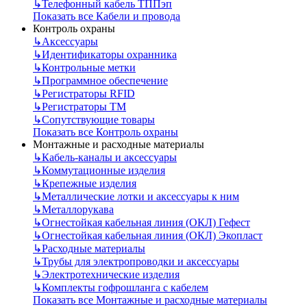
↳
Телефонный кабель ТППэп
Показать все Кабели и провода
Контроль охраны
↳
Аксессуары
↳
Идентификаторы охранника
↳
Контрольные метки
↳
Программное обеспечение
↳
Регистраторы RFID
↳
Регистраторы ТМ
↳
Сопутствующие товары
Показать все Контроль охраны
Монтажные и расходные материалы
↳
Кабель-каналы и аксессуары
↳
Коммутационные изделия
↳
Крепежные изделия
↳
Металлические лотки и аксессуары к ним
↳
Металлорукава
↳
Огнестойкая кабельная линия (ОКЛ) Гефест
↳
Огнестойкая кабельная линия (ОКЛ) Экопласт
↳
Расходные материалы
↳
Трубы для электропроводки и аксессуары
↳
Электротехнические изделия
↳
Комплекты гофрошланга с кабелем
Показать все Монтажные и расходные материалы