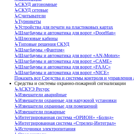
↳
СКУД автономные
↳
СКУД сетевые
↳
Считыватели
↳
Турникеты
↳
Устройства для печати на пластиковых картах
↳
Шлагбаумы и автоматика для ворот «DoorHan»
↳
Шлюзовые кабины
↳
Типовые решения СКУД
↳
Шлагбаумы «Фантом»
↳
Шлагбаумы и автоматика для ворот «AN-Motors»
↳
Шлагбаумы и автоматика для ворот «CAME»
↳
Шлагбаумы и автоматика для ворот «FAAC»
↳
Шлагбаумы и автоматика для ворот «NICE»
Показать все Средства и системы контроля и управления
Средства и системы охранно-пожарной сигнализации
↳
АСКУЭ Ресурс
↳
Извещатели аварийные
↳
Извещатели охранные для наружной установки
↳
Извещатели охранные для помещений
↳
Извещатели пожарные
↳
Интегрированная система «ОРИОН» «Болид»
↳
Интегрированная система «Стрелец-Интеграл»
↳
Источники электропитания