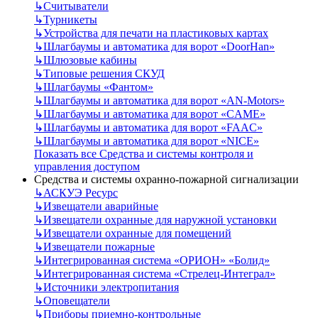
↳
Считыватели
↳
Турникеты
↳
Устройства для печати на пластиковых картах
↳
Шлагбаумы и автоматика для ворот «DoorHan»
↳
Шлюзовые кабины
↳
Типовые решения СКУД
↳
Шлагбаумы «Фантом»
↳
Шлагбаумы и автоматика для ворот «AN-Motors»
↳
Шлагбаумы и автоматика для ворот «CAME»
↳
Шлагбаумы и автоматика для ворот «FAAC»
↳
Шлагбаумы и автоматика для ворот «NICE»
Показать все Средства и системы контроля и
управления доступом
Средства и системы охранно-пожарной сигнализации
↳
АСКУЭ Ресурс
↳
Извещатели аварийные
↳
Извещатели охранные для наружной установки
↳
Извещатели охранные для помещений
↳
Извещатели пожарные
↳
Интегрированная система «ОРИОН» «Болид»
↳
Интегрированная система «Стрелец-Интеграл»
↳
Источники электропитания
↳
Оповещатели
↳
Приборы приемно-контрольные