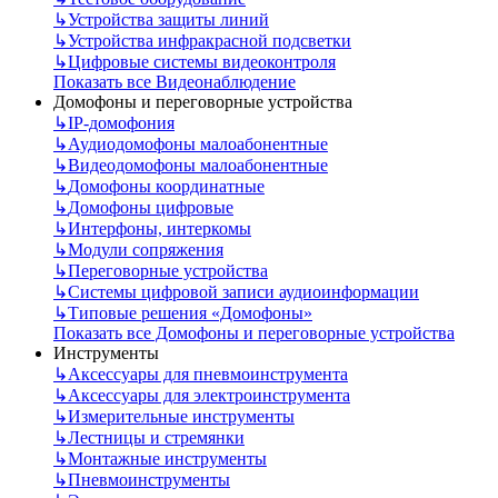
↳
Устройства защиты линий
↳
Устройства инфракрасной подсветки
↳
Цифровые системы видеоконтроля
Показать все Видеонаблюдение
Домофоны и переговорные устройства
↳
IP-домофония
↳
Аудиодомофоны малоабонентные
↳
Видеодомофоны малоабонентные
↳
Домофоны координатные
↳
Домофоны цифровые
↳
Интерфоны, интеркомы
↳
Модули сопряжения
↳
Переговорные устройства
↳
Системы цифровой записи аудиоинформации
↳
Типовые решения «Домофоны»
Показать все Домофоны и переговорные устройства
Инструменты
↳
Аксессуары для пневмоинструмента
↳
Аксессуары для электроинструмента
↳
Измерительные инструменты
↳
Лестницы и стремянки
↳
Монтажные инструменты
↳
Пневмоинструменты