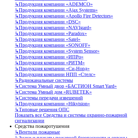
↳
Продукция компании «ADEMCO»
↳
Продукция компании «Ajax Systems»
↳
Продукция компании «Apollo Fire Detectors»
↳
Продукция компании «DSC»
↳
Продукция компании «NAVIgard»
↳
Продукция компании «Paradox»
↳
Продукция компании «Satel»
↳
Продукция компании «SONOFF»
↳
Продукция компании «System Sensor»
↳
Продукция компании «ИПРо»
↳
Продукция компании «РИТМ»
↳
Продукция компании «Си-Норд»
↳
Продукция компании НПП «Стелс»
↳
Радиоканальные системы
↳
Система Умный двор «БАСТИОН Smart Yard»
↳
Система Умный дом «RUBETEK»
↳
Системы передачи извещений
↳
Продукция компании «Hikvision»
↳
Типовые решения ОПС
Показать все Средства и системы охранно-пожарной
сигнализации
Средства пожаротушения
↳
Вентили пожарные
↳
Знаки и плакаты пожарной безопасности и охраны