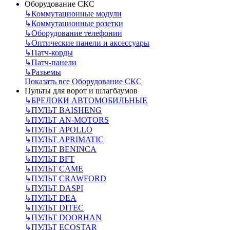
Оборудование СКС
↳
Коммутационные модули
↳
Коммутационные розетки
↳
Оборудование телефонии
↳
Оптические панели и аксессуары
↳
Патч-корды
↳
Патч-панели
↳
Разъемы
Показать все Оборудование СКС
Пульты для ворот и шлагбаумов
↳
БРЕЛОКИ АВТОМОБИЛЬНЫЕ
↳
ПУЛЬТ BAISHENG
↳
ПУЛЬТ AN-MOTORS
↳
ПУЛЬТ APOLLO
↳
ПУЛЬТ APRIMATIC
↳
ПУЛЬТ BENINCA
↳
ПУЛЬТ BFT
↳
ПУЛЬТ CAME
↳
ПУЛЬТ CRAWFORD
↳
ПУЛЬТ DASPI
↳
ПУЛЬТ DEA
↳
ПУЛЬТ DITEC
↳
ПУЛЬТ DOORHAN
↳
ПУЛЬТ ECOSTAR