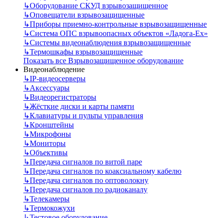
↳
Оборудование СКУД взрывозащищенное
↳
Оповещатели взрывозащищенные
↳
Приборы приемно-контрольные взрывозащищенные
↳
Система ОПС взрывоопасных объектов «Ладога-Ex»
↳
Системы видеонаблюдения взрывозащищенные
↳
Термошкафы взрывозащищенные
Показать все Взрывозащищенное оборудование
Видеонаблюдение
↳
IP-видеосерверы
↳
Аксессуары
↳
Видеорегистраторы
↳
Жёсткие диски и карты памяти
↳
Клавиатуры и пульты управления
↳
Кронштейны
↳
Микрофоны
↳
Мониторы
↳
Объективы
↳
Передача сигналов по витой паре
↳
Передача сигналов по коаксиальному кабелю
↳
Передача сигналов по оптоволокну
↳
Передача сигналов по радиоканалу
↳
Телекамеры
↳
Термокожухи
↳
Тестовое оборудование