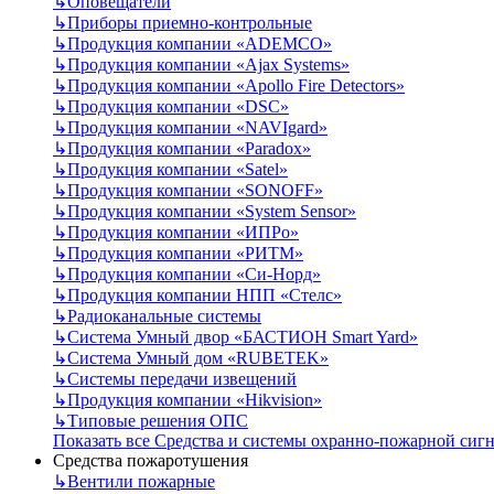
↳
Оповещатели
↳
Приборы приемно-контрольные
↳
Продукция компании «ADEMCO»
↳
Продукция компании «Ajax Systems»
↳
Продукция компании «Apollo Fire Detectors»
↳
Продукция компании «DSC»
↳
Продукция компании «NAVIgard»
↳
Продукция компании «Paradox»
↳
Продукция компании «Satel»
↳
Продукция компании «SONOFF»
↳
Продукция компании «System Sensor»
↳
Продукция компании «ИПРо»
↳
Продукция компании «РИТМ»
↳
Продукция компании «Си-Норд»
↳
Продукция компании НПП «Стелс»
↳
Радиоканальные системы
↳
Система Умный двор «БАСТИОН Smart Yard»
↳
Система Умный дом «RUBETEK»
↳
Системы передачи извещений
↳
Продукция компании «Hikvision»
↳
Типовые решения ОПС
Показать все Средства и системы охранно-пожарной сиг
Средства пожаротушения
↳
Вентили пожарные