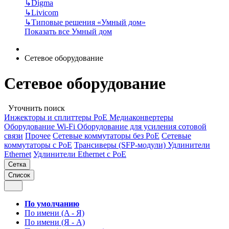
↳
Digma
↳
Livicom
↳
Типовые решения «Умный дом»
Показать все Умный дом
Сетевое оборудование
Сетевое оборудование
Уточнить поиск
Инжекторы и сплиттеры РоЕ
Медиаконвертеры
Оборудование Wi-Fi
Оборудование для усиления сотовой
связи
Прочее
Сетевые коммутаторы без РоЕ
Сетевые
коммутаторы с РоЕ
Трансиверы (SFP-модули)
Удлинители
Ethernet
Удлинители Ethernet с PoE
Сетка
Список
По умолчанию
По имени (A - Я)
По имени (Я - A)