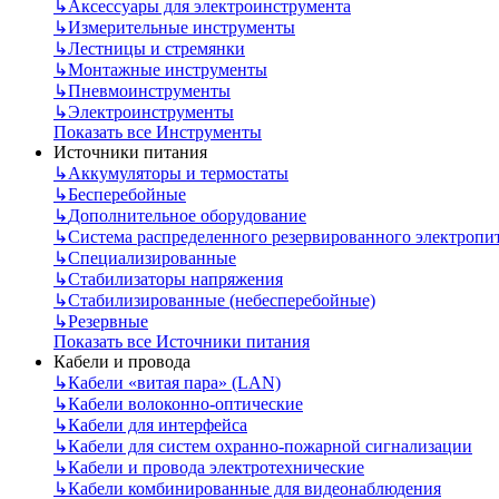
↳
Аксессуары для электроинструмента
↳
Измерительные инструменты
↳
Лестницы и стремянки
↳
Монтажные инструменты
↳
Пневмоинструменты
↳
Электроинструменты
Показать все Инструменты
Источники питания
↳
Аккумуляторы и термостаты
↳
Бесперебойные
↳
Дополнительное оборудование
↳
Система распределенного резервированного электропи
↳
Специализированные
↳
Стабилизаторы напряжения
↳
Стабилизированные (небесперебойные)
↳
Резервные
Показать все Источники питания
Кабели и провода
↳
Кабели «витая пара» (LAN)
↳
Кабели волоконно-оптические
↳
Кабели для интерфейса
↳
Кабели для систем охранно-пожарной сигнализации
↳
Кабели и провода электротехнические
↳
Кабели комбинированные для видеонаблюдения