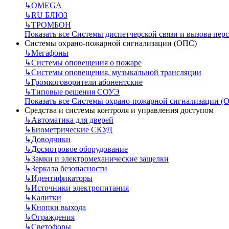
↳
OMEGA
↳
RU БЛЮЗ
↳
ТРОМБОН
Показать все Системы диспетчерской связи и вызова пер
Системы охрано-пожарной сигнализации (ОПС)
↳
Мегафоны
↳
Системы оповещения о пожаре
↳
Системы оповещения, музыкальной трансляции
↳
Громкоговорители абонентские
↳
Типовые решения СОУЭ
Показать все Системы охрано-пожарной сигнализации (
Средства и системы контроля и управления доступом
↳
Автоматика для дверей
↳
Биометрические СКУД
↳
Доводчики
↳
Досмотровое оборудование
↳
Замки и электромеханические защелки
↳
Зеркала безопасности
↳
Идентификаторы
↳
Источники электропитания
↳
Калитки
↳
Кнопки выхода
↳
Ограждения
↳
Светофоры