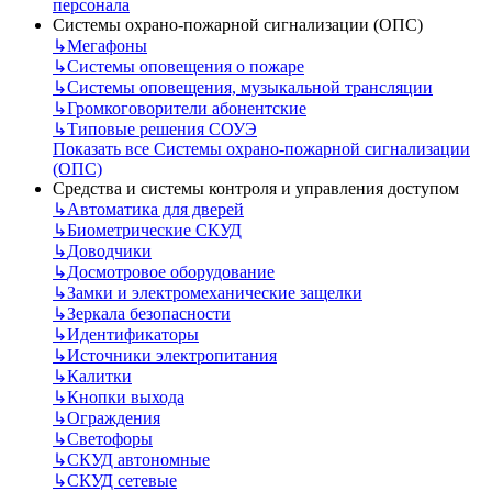
персонала
Системы охрано-пожарной сигнализации (ОПС)
↳
Мегафоны
↳
Системы оповещения о пожаре
↳
Системы оповещения, музыкальной трансляции
↳
Громкоговорители абонентские
↳
Типовые решения СОУЭ
Показать все Системы охрано-пожарной сигнализации
(ОПС)
Средства и системы контроля и управления доступом
↳
Автоматика для дверей
↳
Биометрические СКУД
↳
Доводчики
↳
Досмотровое оборудование
↳
Замки и электромеханические защелки
↳
Зеркала безопасности
↳
Идентификаторы
↳
Источники электропитания
↳
Калитки
↳
Кнопки выхода
↳
Ограждения
↳
Светофоры
↳
СКУД автономные
↳
СКУД сетевые