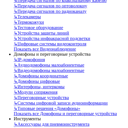
↳
Передача сигналов по коаксиальному кабелю
↳
Передача сигналов по оптоволокну
↳
Передача сигналов по радиоканалу
↳
Телекамеры
↳
Термокожухи
↳
Тестовое оборудование
↳
Устройства защиты линий
↳
Устройства инфракрасной подсветки
↳
Цифровые системы видеоконтроля
Показать все Видеонаблюдение
Домофоны и переговорные устройства
↳
IP-домофония
↳
Аудиодомофоны малоабонентные
↳
Видеодомофоны малоабонентные
↳
Домофоны координатные
↳
Домофоны цифровые
↳
Интерфоны, интеркомы
↳
Модули сопряжения
↳
Переговорные устройства
↳
Системы цифровой записи аудиоинформации
↳
Типовые решения «Домофоны»
Показать все Домофоны и переговорные устройства
Инструменты
↳
Аксессуары для пневмоинструмента