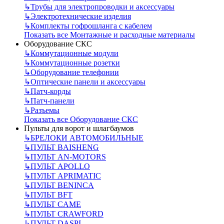
↳
Трубы для электропроводки и аксессуары
↳
Электротехнические изделия
↳
Комплекты гофрошланга с кабелем
Показать все Монтажные и расходные материалы
Оборудование СКС
↳
Коммутационные модули
↳
Коммутационные розетки
↳
Оборудование телефонии
↳
Оптические панели и аксессуары
↳
Патч-корды
↳
Патч-панели
↳
Разъемы
Показать все Оборудование СКС
Пульты для ворот и шлагбаумов
↳
БРЕЛОКИ АВТОМОБИЛЬНЫЕ
↳
ПУЛЬТ BAISHENG
↳
ПУЛЬТ AN-MOTORS
↳
ПУЛЬТ APOLLO
↳
ПУЛЬТ APRIMATIC
↳
ПУЛЬТ BENINCA
↳
ПУЛЬТ BFT
↳
ПУЛЬТ CAME
↳
ПУЛЬТ CRAWFORD
↳
ПУЛЬТ DASPI