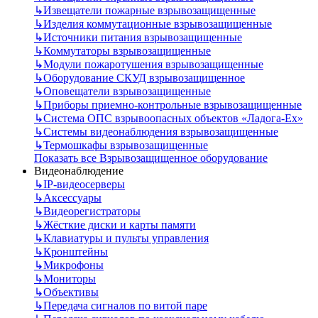
↳
Извещатели пожарные взрывозащищенные
↳
Изделия коммутационные взрывозащищенные
↳
Источники питания взрывозащищенные
↳
Коммутаторы взрывозащищенные
↳
Модули пожаротушения взрывозащищенные
↳
Оборудование СКУД взрывозащищенное
↳
Оповещатели взрывозащищенные
↳
Приборы приемно-контрольные взрывозащищенные
↳
Система ОПС взрывоопасных объектов «Ладога-Ex»
↳
Системы видеонаблюдения взрывозащищенные
↳
Термошкафы взрывозащищенные
Показать все Взрывозащищенное оборудование
Видеонаблюдение
↳
IP-видеосерверы
↳
Аксессуары
↳
Видеорегистраторы
↳
Жёсткие диски и карты памяти
↳
Клавиатуры и пульты управления
↳
Кронштейны
↳
Микрофоны
↳
Мониторы
↳
Объективы
↳
Передача сигналов по витой паре