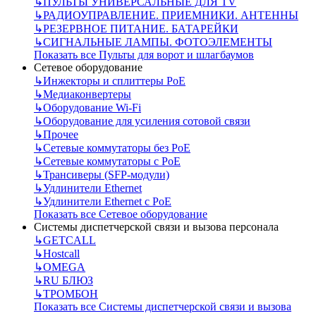
↳
ПУЛЬТЫ УНИВЕРСАЛЬНЫЕ ДЛЯ TV
↳
РАДИОУПРАВЛЕНИЕ. ПРИЕМНИКИ. АНТЕННЫ
↳
РЕЗЕРВНОЕ ПИТАНИЕ. БАТАРЕЙКИ
↳
СИГНАЛЬНЫЕ ЛАМПЫ. ФОТОЭЛЕМЕНТЫ
Показать все Пульты для ворот и шлагбаумов
Сетевое оборудование
↳
Инжекторы и сплиттеры РоЕ
↳
Медиаконвертеры
↳
Оборудование Wi-Fi
↳
Оборудование для усиления сотовой связи
↳
Прочее
↳
Сетевые коммутаторы без РоЕ
↳
Сетевые коммутаторы с РоЕ
↳
Трансиверы (SFP-модули)
↳
Удлинители Ethernet
↳
Удлинители Ethernet с PoE
Показать все Сетевое оборудование
Системы диспетчерской связи и вызова персонала
↳
GETCALL
↳
Hostcall
↳
OMEGA
↳
RU БЛЮЗ
↳
ТРОМБОН
Показать все Системы диспетчерской связи и вызова