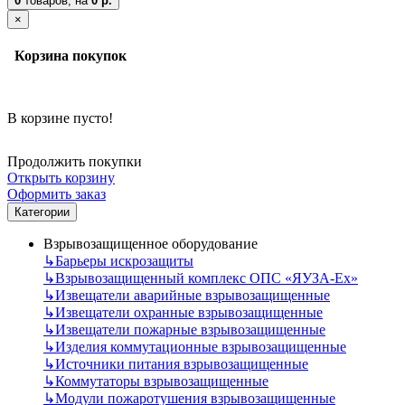
0
товаров,
на
0 р.
×
Корзина покупок
В корзине пусто!
Продолжить покупки
Открыть корзину
Оформить заказ
Категории
Взрывозащищенное оборудование
↳
Барьеры искрозащиты
↳
Взрывозащищенный комплекс ОПС «ЯУЗА-Ех»
↳
Извещатели аварийные взрывозащищенные
↳
Извещатели охранные взрывозащищенные
↳
Извещатели пожарные взрывозащищенные
↳
Изделия коммутационные взрывозащищенные
↳
Источники питания взрывозащищенные
↳
Коммутаторы взрывозащищенные
↳
Модули пожаротушения взрывозащищенные