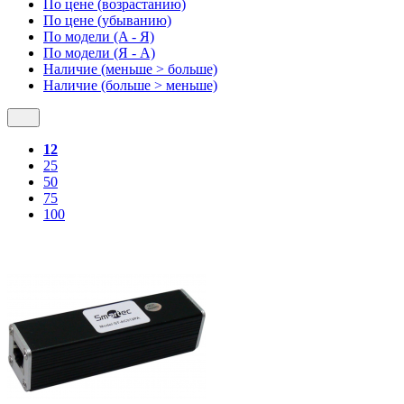
По цене (возрастанию)
По цене (убыванию)
По модели (A - Я)
По модели (Я - A)
Наличие (меньше > больше)
Наличие (больше > меньше)
12
25
50
75
100