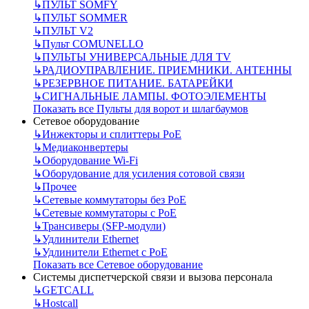
↳
ПУЛЬТ SOMFY
↳
ПУЛЬТ SOMMER
↳
ПУЛЬТ V2
↳
Пульт СOMUNELLO
↳
ПУЛЬТЫ УНИВЕРСАЛЬНЫЕ ДЛЯ TV
↳
РАДИОУПРАВЛЕНИЕ. ПРИЕМНИКИ. АНТЕННЫ
↳
РЕЗЕРВНОЕ ПИТАНИЕ. БАТАРЕЙКИ
↳
СИГНАЛЬНЫЕ ЛАМПЫ. ФОТОЭЛЕМЕНТЫ
Показать все Пульты для ворот и шлагбаумов
Сетевое оборудование
↳
Инжекторы и сплиттеры РоЕ
↳
Медиаконвертеры
↳
Оборудование Wi-Fi
↳
Оборудование для усиления сотовой связи
↳
Прочее
↳
Сетевые коммутаторы без РоЕ
↳
Сетевые коммутаторы с РоЕ
↳
Трансиверы (SFP-модули)
↳
Удлинители Ethernet
↳
Удлинители Ethernet с PoE
Показать все Сетевое оборудование
Системы диспетчерской связи и вызова персонала
↳
GETCALL
↳
Hostcall