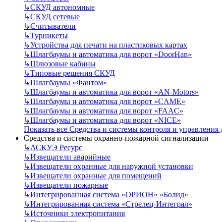
↳
СКУД автономные
↳
СКУД сетевые
↳
Считыватели
↳
Турникеты
↳
Устройства для печати на пластиковых картах
↳
Шлагбаумы и автоматика для ворот «DoorHan»
↳
Шлюзовые кабины
↳
Типовые решения СКУД
↳
Шлагбаумы «Фантом»
↳
Шлагбаумы и автоматика для ворот «AN-Motors»
↳
Шлагбаумы и автоматика для ворот «CAME»
↳
Шлагбаумы и автоматика для ворот «FAAC»
↳
Шлагбаумы и автоматика для ворот «NICE»
Показать все Средства и системы контроля и управления
Средства и системы охранно-пожарной сигнализации
↳
АСКУЭ Ресурс
↳
Извещатели аварийные
↳
Извещатели охранные для наружной установки
↳
Извещатели охранные для помещений
↳
Извещатели пожарные
↳
Интегрированная система «ОРИОН» «Болид»
↳
Интегрированная система «Стрелец-Интеграл»
↳
Источники электропитания