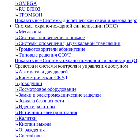
↳
OMEGA
↳
RU БЛЮЗ
↳
ТРОМБОН
Показать все Системы диспетчерской связи и вызова пер
Системы охрано-пожарной сигнализации (ОПС)
↳
Мегафоны
↳
Системы оповещения о пожаре
↳
Системы оповещения, музыкальной трансляции
↳
Громкоговорители абонентские
↳
Типовые решения СОУЭ
Показать все Системы охрано-пожарной сигнализации (
Средства и системы контроля и управления доступом
↳
Автоматика для дверей
↳
Биометрические СКУД
↳
Доводчики
↳
Досмотровое оборудование
↳
Замки и электромеханические защелки
↳
Зеркала безопасности
↳
Идентификаторы
↳
Источники электропитания
↳
Калитки
↳
Кнопки выхода
↳
Ограждения
↳
Светофоры