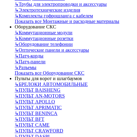
↳
Трубы для электропроводки и аксессуары
↳
Электротехнические изделия
↳
Комплекты гофрошланга с кабелем
Показать все Монтажные и расходные материалы
Оборудование СКС
↳
Коммутационные модули
↳
Коммутационные розетки
↳
Оборудование телефонии
↳
Оптические панели и аксессуары
↳
Патч-корды
↳
Патч-панели
↳
Разъемы
Показать все Оборудование СКС
Пульты для ворот и шлагбаумов
↳
БРЕЛОКИ АВТОМОБИЛЬНЫЕ
↳
ПУЛЬТ BAISHENG
↳
ПУЛЬТ AN-MOTORS
↳
ПУЛЬТ APOLLO
↳
ПУЛЬТ APRIMATIC
↳
ПУЛЬТ BENINCA
↳
ПУЛЬТ BFT
↳
ПУЛЬТ CAME
↳
ПУЛЬТ CRAWFORD
↳
ПУЛЬТ DASPI