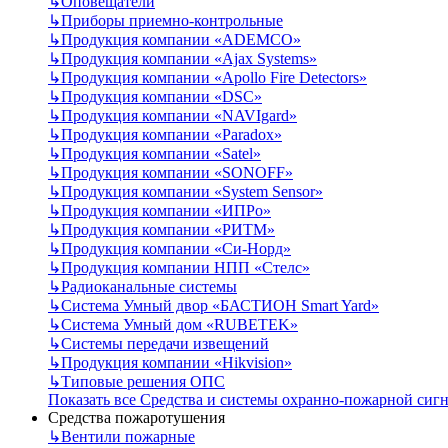
↳
Оповещатели
↳
Приборы приемно-контрольные
↳
Продукция компании «ADEMCO»
↳
Продукция компании «Ajax Systems»
↳
Продукция компании «Apollo Fire Detectors»
↳
Продукция компании «DSC»
↳
Продукция компании «NAVIgard»
↳
Продукция компании «Paradox»
↳
Продукция компании «Satel»
↳
Продукция компании «SONOFF»
↳
Продукция компании «System Sensor»
↳
Продукция компании «ИПРо»
↳
Продукция компании «РИТМ»
↳
Продукция компании «Си-Норд»
↳
Продукция компании НПП «Стелс»
↳
Радиоканальные системы
↳
Система Умный двор «БАСТИОН Smart Yard»
↳
Система Умный дом «RUBETEK»
↳
Системы передачи извещений
↳
Продукция компании «Hikvision»
↳
Типовые решения ОПС
Показать все Средства и системы охранно-пожарной сиг
Средства пожаротушения
↳
Вентили пожарные