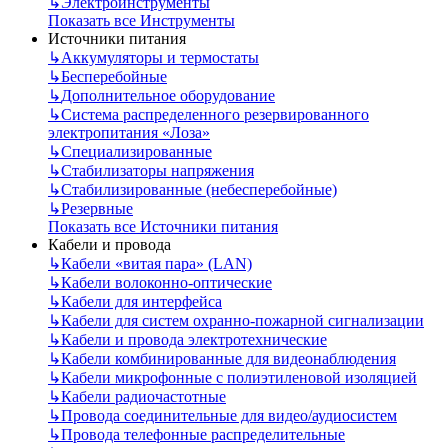
↳
Электроинструменты
Показать все Инструменты
Источники питания
↳
Аккумуляторы и термостаты
↳
Бесперебойные
↳
Дополнительное оборудование
↳
Система распределенного резервированного
электропитания «Лоза»
↳
Специализированные
↳
Стабилизаторы напряжения
↳
Стабилизированные (небесперебойные)
↳
Резервные
Показать все Источники питания
Кабели и провода
↳
Кабели «витая пара» (LAN)
↳
Кабели волоконно-оптические
↳
Кабели для интерфейса
↳
Кабели для систем охранно-пожарной сигнализации
↳
Кабели и провода электротехнические
↳
Кабели комбинированные для видеонаблюдения
↳
Кабели микрофонные с полиэтиленовой изоляцией
↳
Кабели радиочастотные
↳
Провода соединительные для видео/аудиосистем
↳
Провода телефонные распределительные