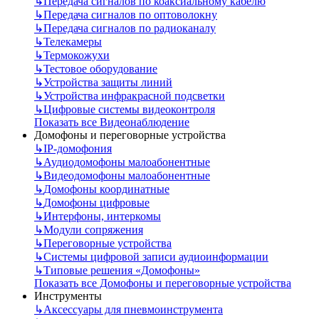
↳
Передача сигналов по коаксиальному кабелю
↳
Передача сигналов по оптоволокну
↳
Передача сигналов по радиоканалу
↳
Телекамеры
↳
Термокожухи
↳
Тестовое оборудование
↳
Устройства защиты линий
↳
Устройства инфракрасной подсветки
↳
Цифровые системы видеоконтроля
Показать все Видеонаблюдение
Домофоны и переговорные устройства
↳
IP-домофония
↳
Аудиодомофоны малоабонентные
↳
Видеодомофоны малоабонентные
↳
Домофоны координатные
↳
Домофоны цифровые
↳
Интерфоны, интеркомы
↳
Модули сопряжения
↳
Переговорные устройства
↳
Системы цифровой записи аудиоинформации
↳
Типовые решения «Домофоны»
Показать все Домофоны и переговорные устройства
Инструменты
↳
Аксессуары для пневмоинструмента