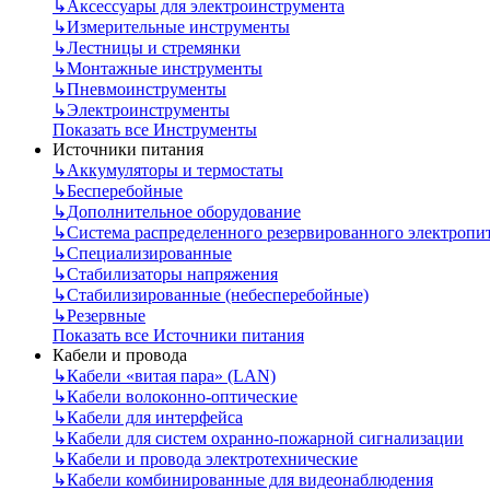
↳
Аксессуары для электроинструмента
↳
Измерительные инструменты
↳
Лестницы и стремянки
↳
Монтажные инструменты
↳
Пневмоинструменты
↳
Электроинструменты
Показать все Инструменты
Источники питания
↳
Аккумуляторы и термостаты
↳
Бесперебойные
↳
Дополнительное оборудование
↳
Система распределенного резервированного электропи
↳
Специализированные
↳
Стабилизаторы напряжения
↳
Стабилизированные (небесперебойные)
↳
Резервные
Показать все Источники питания
Кабели и провода
↳
Кабели «витая пара» (LAN)
↳
Кабели волоконно-оптические
↳
Кабели для интерфейса
↳
Кабели для систем охранно-пожарной сигнализации
↳
Кабели и провода электротехнические
↳
Кабели комбинированные для видеонаблюдения