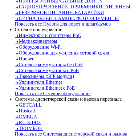
↳
ПУЛЬТЫ УНИВЕРСАЛЬНЫЕ ДЛЯ TV
↳
РАДИОУПРАВЛЕНИЕ. ПРИЕМНИКИ. АНТЕННЫ
↳
РЕЗЕРВНОЕ ПИТАНИЕ. БАТАРЕЙКИ
↳
СИГНАЛЬНЫЕ ЛАМПЫ. ФОТОЭЛЕМЕНТЫ
Показать все Пульты для ворот и шлагбаумов
Сетевое оборудование
↳
Инжекторы и сплиттеры РоЕ
↳
Медиаконвертеры
↳
Оборудование Wi-Fi
↳
Оборудование для усиления сотовой связи
↳
Прочее
↳
Сетевые коммутаторы без РоЕ
↳
Сетевые коммутаторы с РоЕ
↳
Трансиверы (SFP-модули)
↳
Удлинители Ethernet
↳
Удлинители Ethernet с PoE
Показать все Сетевое оборудование
Системы диспетчерской связи и вызова персонала
↳
GETCALL
↳
Hostcall
↳
OMEGA
↳
RU БЛЮЗ
↳
ТРОМБОН
Показать все Системы диспетчерской связи и вызова