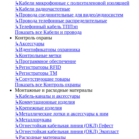
↳
Кабели микрофонные с полиэтиленовой изоляцией
↳
Кабели радиочастотные
↳
Провода соединительные для видео/аудиосистем
↳
Провода телефонные распределительные
↳
Телефонный кабель ТППэп
Показать все Кабели и провода
Контроль охраны
↳
Аксессуары
↳
Идентификаторы охранника
↳
Контрольные метки
↳
Программное обеспечение
↳
Регистраторы RFID
↳
Регистраторы ТМ
↳
Сопутствующие товары
Показать все Контроль охраны
Монтажные и расходные материалы
↳
Кабель-каналы и аксессуары
↳
Коммутационные изделия
↳
Крепежные изделия
↳
Металлические лотки и аксессуары к ним
↳
Металлорукава
↳
Огнестойкая кабельная линия (ОКЛ) Гефест
↳
Огнестойкая кабельная линия (ОКЛ) Экопласт
↳
Расходные материалы