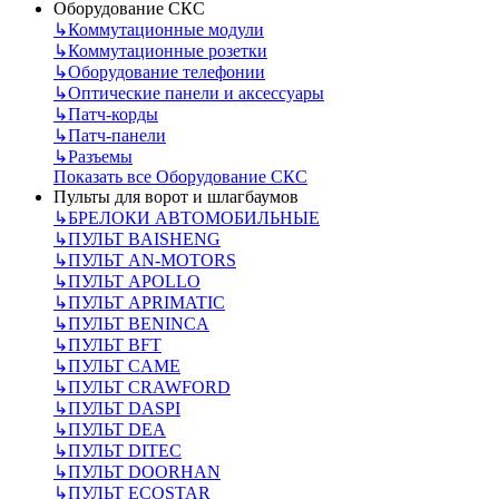
Оборудование СКС
↳
Коммутационные модули
↳
Коммутационные розетки
↳
Оборудование телефонии
↳
Оптические панели и аксессуары
↳
Патч-корды
↳
Патч-панели
↳
Разъемы
Показать все Оборудование СКС
Пульты для ворот и шлагбаумов
↳
БРЕЛОКИ АВТОМОБИЛЬНЫЕ
↳
ПУЛЬТ BAISHENG
↳
ПУЛЬТ AN-MOTORS
↳
ПУЛЬТ APOLLO
↳
ПУЛЬТ APRIMATIC
↳
ПУЛЬТ BENINCA
↳
ПУЛЬТ BFT
↳
ПУЛЬТ CAME
↳
ПУЛЬТ CRAWFORD
↳
ПУЛЬТ DASPI
↳
ПУЛЬТ DEA
↳
ПУЛЬТ DITEC
↳
ПУЛЬТ DOORHAN
↳
ПУЛЬТ ECOSTAR