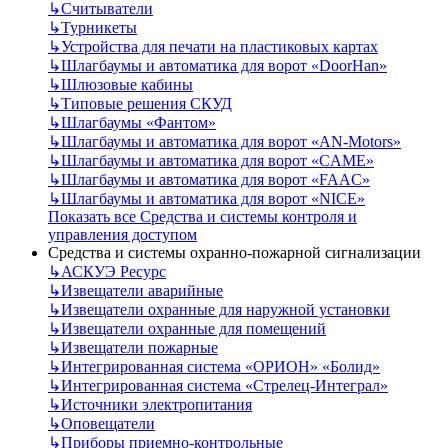
↳
Считыватели
↳
Турникеты
↳
Устройства для печати на пластиковых картах
↳
Шлагбаумы и автоматика для ворот «DoorHan»
↳
Шлюзовые кабины
↳
Типовые решения СКУД
↳
Шлагбаумы «Фантом»
↳
Шлагбаумы и автоматика для ворот «AN-Motors»
↳
Шлагбаумы и автоматика для ворот «CAME»
↳
Шлагбаумы и автоматика для ворот «FAAC»
↳
Шлагбаумы и автоматика для ворот «NICE»
Показать все Средства и системы контроля и
управления доступом
Средства и системы охранно-пожарной сигнализации
↳
АСКУЭ Ресурс
↳
Извещатели аварийные
↳
Извещатели охранные для наружной установки
↳
Извещатели охранные для помещений
↳
Извещатели пожарные
↳
Интегрированная система «ОРИОН» «Болид»
↳
Интегрированная система «Стрелец-Интеграл»
↳
Источники электропитания
↳
Оповещатели
↳
Приборы приемно-контрольные