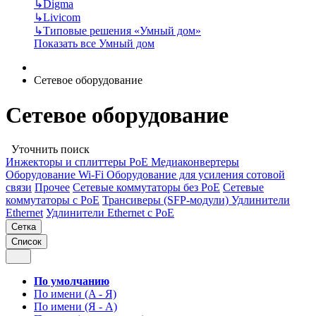
↳
Digma
↳
Livicom
↳
Типовые решения «Умный дом»
Показать все Умный дом
Сетевое оборудование
Сетевое оборудование
Уточнить поиск
Инжекторы и сплиттеры РоЕ
Медиаконвертеры
Оборудование Wi-Fi
Оборудование для усиления сотовой
связи
Прочее
Сетевые коммутаторы без РоЕ
Сетевые
коммутаторы с РоЕ
Трансиверы (SFP-модули)
Удлинители
Ethernet
Удлинители Ethernet с PoE
Сетка
Список
По умолчанию
По имени (A - Я)
По имени (Я - A)