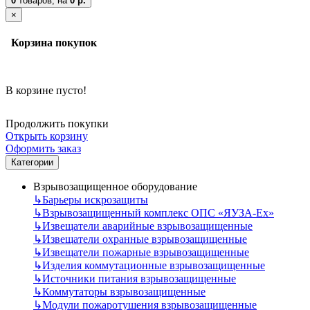
0
товаров,
на
0 р.
×
Корзина покупок
В корзине пусто!
Продолжить покупки
Открыть корзину
Оформить заказ
Категории
Взрывозащищенное оборудование
↳
Барьеры искрозащиты
↳
Взрывозащищенный комплекс ОПС «ЯУЗА-Ех»
↳
Извещатели аварийные взрывозащищенные
↳
Извещатели охранные взрывозащищенные
↳
Извещатели пожарные взрывозащищенные
↳
Изделия коммутационные взрывозащищенные
↳
Источники питания взрывозащищенные
↳
Коммутаторы взрывозащищенные
↳
Модули пожаротушения взрывозащищенные