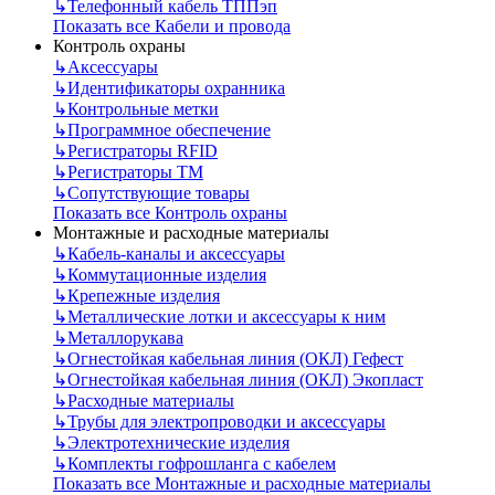
↳
Телефонный кабель ТППэп
Показать все Кабели и провода
Контроль охраны
↳
Аксессуары
↳
Идентификаторы охранника
↳
Контрольные метки
↳
Программное обеспечение
↳
Регистраторы RFID
↳
Регистраторы ТМ
↳
Сопутствующие товары
Показать все Контроль охраны
Монтажные и расходные материалы
↳
Кабель-каналы и аксессуары
↳
Коммутационные изделия
↳
Крепежные изделия
↳
Металлические лотки и аксессуары к ним
↳
Металлорукава
↳
Огнестойкая кабельная линия (ОКЛ) Гефест
↳
Огнестойкая кабельная линия (ОКЛ) Экопласт
↳
Расходные материалы
↳
Трубы для электропроводки и аксессуары
↳
Электротехнические изделия
↳
Комплекты гофрошланга с кабелем
Показать все Монтажные и расходные материалы