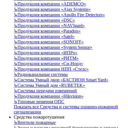
↳
Продукция компании «ADEMCO»
↳
Продукция компании «Ajax Systems»
↳
Продукция компании «Apollo Fire Detectors»
↳
Продукция компании «DSC»
↳
Продукция компании «NAVIgard»
↳
Продукция компании «Paradox»
↳
Продукция компании «Satel»
↳
Продукция компании «SONOFF»
↳
Продукция компании «System Sensor»
↳
Продукция компании «ИПРо»
↳
Продукция компании «РИТМ»
↳
Продукция компании «Си-Норд»
↳
Продукция компании НПП «Стелс»
↳
Радиоканальные системы
↳
Система Умный двор «БАСТИОН Smart Yard»
↳
Система Умный дом «RUBETEK»
↳
Системы передачи извещений
↳
Продукция компании «Hikvision»
↳
Типовые решения ОПС
Показать все Средства и системы охранно-пожарной
сигнализации
Средства пожаротушения
↳
Вентили пожарные
↳
Знаки и плакаты пожарной безопасности и охраны