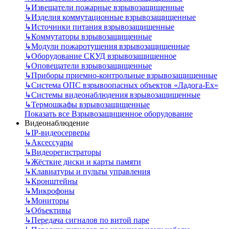
↳
Извещатели пожарные взрывозащищенные
↳
Изделия коммутационные взрывозащищенные
↳
Источники питания взрывозащищенные
↳
Коммутаторы взрывозащищенные
↳
Модули пожаротушения взрывозащищенные
↳
Оборудование СКУД взрывозащищенное
↳
Оповещатели взрывозащищенные
↳
Приборы приемно-контрольные взрывозащищенные
↳
Система ОПС взрывоопасных объектов «Ладога-Ex»
↳
Системы видеонаблюдения взрывозащищенные
↳
Термошкафы взрывозащищенные
Показать все Взрывозащищенное оборудование
Видеонаблюдение
↳
IP-видеосерверы
↳
Аксессуары
↳
Видеорегистраторы
↳
Жёсткие диски и карты памяти
↳
Клавиатуры и пульты управления
↳
Кронштейны
↳
Микрофоны
↳
Мониторы
↳
Объективы
↳
Передача сигналов по витой паре