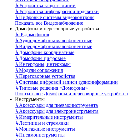
↳
Устройства защиты линий
↳
Устройства инфракрасной подсветки
↳
Цифровые системы видеоконтроля
Показать все Видеонаблюдение
Домофоны и переговорные устройства
↳
IP-домофония
↳
Аудиодомофоны малоабонентные
↳
Видеодомофоны малоабонентные
↳
Домофоны координатные
↳
Домофоны цифровые
↳
Интерфоны, интеркомы
↳
Модули сопряжения
↳
Переговорные устройства
↳
Системы цифровой записи аудиоинформации
↳
Типовые решения «Домофоны»
Показать все Домофоны и переговорные устройства
Инструменты
↳
Аксессуары для пневмоинструмента
↳
Аксессуары для электроинструмента
↳
Измерительные инструменты
↳
Лестницы и стремянки
↳
Монтажные инструменты
↳
Пневмоинструменты