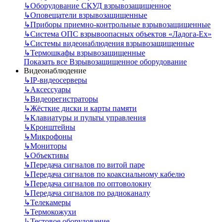
↳
Оборудование СКУД взрывозащищенное
↳
Оповещатели взрывозащищенные
↳
Приборы приемно-контрольные взрывозащищенные
↳
Система ОПС взрывоопасных объектов «Ладога-Ex»
↳
Системы видеонаблюдения взрывозащищенные
↳
Термошкафы взрывозащищенные
Показать все Взрывозащищенное оборудование
Видеонаблюдение
↳
IP-видеосерверы
↳
Аксессуары
↳
Видеорегистраторы
↳
Жёсткие диски и карты памяти
↳
Клавиатуры и пульты управления
↳
Кронштейны
↳
Микрофоны
↳
Мониторы
↳
Объективы
↳
Передача сигналов по витой паре
↳
Передача сигналов по коаксиальному кабелю
↳
Передача сигналов по оптоволокну
↳
Передача сигналов по радиоканалу
↳
Телекамеры
↳
Термокожухи
↳
Тестовое оборудование