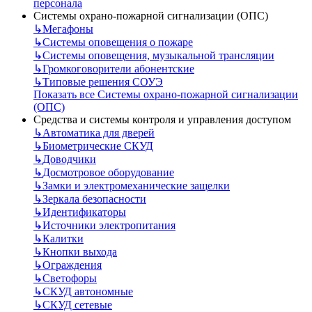
персонала
Системы охрано-пожарной сигнализации (ОПС)
↳
Мегафоны
↳
Системы оповещения о пожаре
↳
Системы оповещения, музыкальной трансляции
↳
Громкоговорители абонентские
↳
Типовые решения СОУЭ
Показать все Системы охрано-пожарной сигнализации
(ОПС)
Средства и системы контроля и управления доступом
↳
Автоматика для дверей
↳
Биометрические СКУД
↳
Доводчики
↳
Досмотровое оборудование
↳
Замки и электромеханические защелки
↳
Зеркала безопасности
↳
Идентификаторы
↳
Источники электропитания
↳
Калитки
↳
Кнопки выхода
↳
Ограждения
↳
Светофоры
↳
СКУД автономные
↳
СКУД сетевые