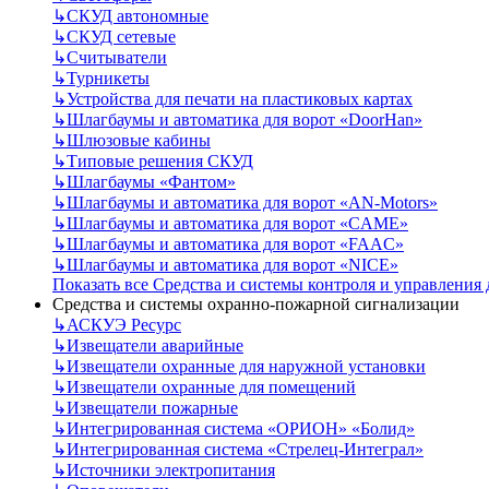
↳
СКУД автономные
↳
СКУД сетевые
↳
Считыватели
↳
Турникеты
↳
Устройства для печати на пластиковых картах
↳
Шлагбаумы и автоматика для ворот «DoorHan»
↳
Шлюзовые кабины
↳
Типовые решения СКУД
↳
Шлагбаумы «Фантом»
↳
Шлагбаумы и автоматика для ворот «AN-Motors»
↳
Шлагбаумы и автоматика для ворот «CAME»
↳
Шлагбаумы и автоматика для ворот «FAAC»
↳
Шлагбаумы и автоматика для ворот «NICE»
Показать все Средства и системы контроля и управления
Средства и системы охранно-пожарной сигнализации
↳
АСКУЭ Ресурс
↳
Извещатели аварийные
↳
Извещатели охранные для наружной установки
↳
Извещатели охранные для помещений
↳
Извещатели пожарные
↳
Интегрированная система «ОРИОН» «Болид»
↳
Интегрированная система «Стрелец-Интеграл»
↳
Источники электропитания