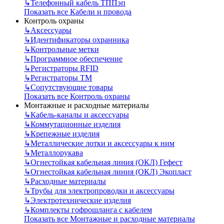
↳
Телефонный кабель ТППэп
Показать все Кабели и провода
Контроль охраны
↳
Аксессуары
↳
Идентификаторы охранника
↳
Контрольные метки
↳
Программное обеспечение
↳
Регистраторы RFID
↳
Регистраторы ТМ
↳
Сопутствующие товары
Показать все Контроль охраны
Монтажные и расходные материалы
↳
Кабель-каналы и аксессуары
↳
Коммутационные изделия
↳
Крепежные изделия
↳
Металлические лотки и аксессуары к ним
↳
Металлорукава
↳
Огнестойкая кабельная линия (ОКЛ) Гефест
↳
Огнестойкая кабельная линия (ОКЛ) Экопласт
↳
Расходные материалы
↳
Трубы для электропроводки и аксессуары
↳
Электротехнические изделия
↳
Комплекты гофрошланга с кабелем
Показать все Монтажные и расходные материалы