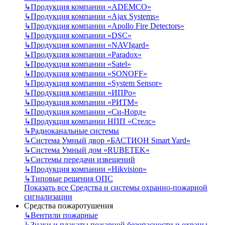
↳
Продукция компании «ADEMCO»
↳
Продукция компании «Ajax Systems»
↳
Продукция компании «Apollo Fire Detectors»
↳
Продукция компании «DSC»
↳
Продукция компании «NAVIgard»
↳
Продукция компании «Paradox»
↳
Продукция компании «Satel»
↳
Продукция компании «SONOFF»
↳
Продукция компании «System Sensor»
↳
Продукция компании «ИПРо»
↳
Продукция компании «РИТМ»
↳
Продукция компании «Си-Норд»
↳
Продукция компании НПП «Стелс»
↳
Радиоканальные системы
↳
Система Умный двор «БАСТИОН Smart Yard»
↳
Система Умный дом «RUBETEK»
↳
Системы передачи извещений
↳
Продукция компании «Hikvision»
↳
Типовые решения ОПС
Показать все Средства и системы охранно-пожарной
сигнализации
Средства пожаротушения
↳
Вентили пожарные
↳
Знаки и плакаты пожарной безопасности и охраны