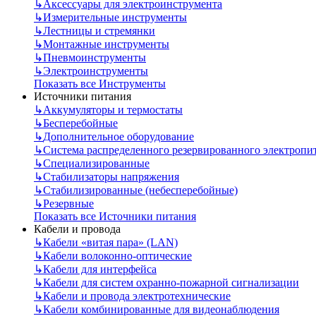
↳
Аксессуары для электроинструмента
↳
Измерительные инструменты
↳
Лестницы и стремянки
↳
Монтажные инструменты
↳
Пневмоинструменты
↳
Электроинструменты
Показать все Инструменты
Источники питания
↳
Аккумуляторы и термостаты
↳
Бесперебойные
↳
Дополнительное оборудование
↳
Система распределенного резервированного электропи
↳
Специализированные
↳
Стабилизаторы напряжения
↳
Стабилизированные (небесперебойные)
↳
Резервные
Показать все Источники питания
Кабели и провода
↳
Кабели «витая пара» (LAN)
↳
Кабели волоконно-оптические
↳
Кабели для интерфейса
↳
Кабели для систем охранно-пожарной сигнализации
↳
Кабели и провода электротехнические
↳
Кабели комбинированные для видеонаблюдения