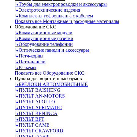
↳
Трубы для электропроводки и аксессуары
↳
Электротехнические изделия
↳
Комплекты гофрошланга с кабелем
Показать все Монтажные и расходные материалы
Оборудование СКС
↳
Коммутационные модули
↳
Коммутационные розетки
↳
Оборудование телефонии
↳
Оптические панели и аксессуары
↳
Патч-корды
↳
Патч-панели
↳
Разъемы
Показать все Оборудование СКС
Пульты для ворот и шлагбаумов
↳
БРЕЛОКИ АВТОМОБИЛЬНЫЕ
↳
ПУЛЬТ BAISHENG
↳
ПУЛЬТ AN-MOTORS
↳
ПУЛЬТ APOLLO
↳
ПУЛЬТ APRIMATIC
↳
ПУЛЬТ BENINCA
↳
ПУЛЬТ BFT
↳
ПУЛЬТ CAME
↳
ПУЛЬТ CRAWFORD
↳
ПУЛЬТ DASPI