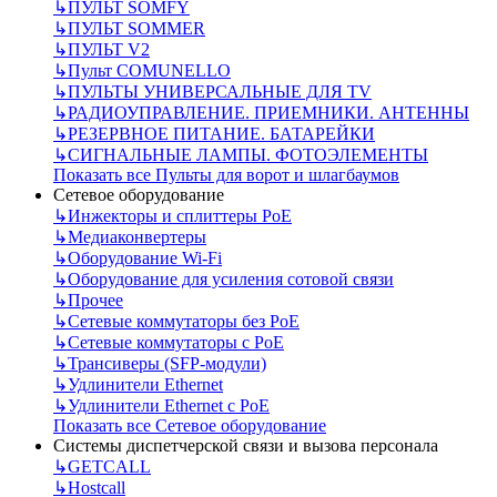
↳
ПУЛЬТ SOMFY
↳
ПУЛЬТ SOMMER
↳
ПУЛЬТ V2
↳
Пульт СOMUNELLO
↳
ПУЛЬТЫ УНИВЕРСАЛЬНЫЕ ДЛЯ TV
↳
РАДИОУПРАВЛЕНИЕ. ПРИЕМНИКИ. АНТЕННЫ
↳
РЕЗЕРВНОЕ ПИТАНИЕ. БАТАРЕЙКИ
↳
СИГНАЛЬНЫЕ ЛАМПЫ. ФОТОЭЛЕМЕНТЫ
Показать все Пульты для ворот и шлагбаумов
Сетевое оборудование
↳
Инжекторы и сплиттеры РоЕ
↳
Медиаконвертеры
↳
Оборудование Wi-Fi
↳
Оборудование для усиления сотовой связи
↳
Прочее
↳
Сетевые коммутаторы без РоЕ
↳
Сетевые коммутаторы с РоЕ
↳
Трансиверы (SFP-модули)
↳
Удлинители Ethernet
↳
Удлинители Ethernet с PoE
Показать все Сетевое оборудование
Системы диспетчерской связи и вызова персонала
↳
GETCALL
↳
Hostcall