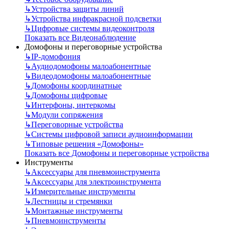
↳
Устройства защиты линий
↳
Устройства инфракрасной подсветки
↳
Цифровые системы видеоконтроля
Показать все Видеонаблюдение
Домофоны и переговорные устройства
↳
IP-домофония
↳
Аудиодомофоны малоабонентные
↳
Видеодомофоны малоабонентные
↳
Домофоны координатные
↳
Домофоны цифровые
↳
Интерфоны, интеркомы
↳
Модули сопряжения
↳
Переговорные устройства
↳
Системы цифровой записи аудиоинформации
↳
Типовые решения «Домофоны»
Показать все Домофоны и переговорные устройства
Инструменты
↳
Аксессуары для пневмоинструмента
↳
Аксессуары для электроинструмента
↳
Измерительные инструменты
↳
Лестницы и стремянки
↳
Монтажные инструменты
↳
Пневмоинструменты