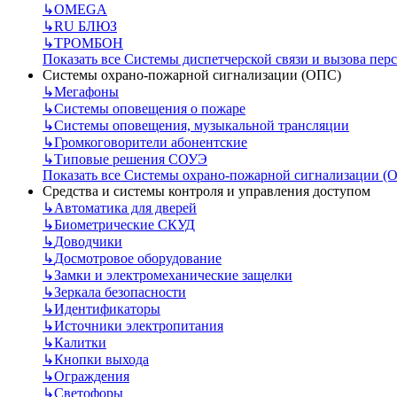
↳
OMEGA
↳
RU БЛЮЗ
↳
ТРОМБОН
Показать все Системы диспетчерской связи и вызова пер
Системы охрано-пожарной сигнализации (ОПС)
↳
Мегафоны
↳
Системы оповещения о пожаре
↳
Системы оповещения, музыкальной трансляции
↳
Громкоговорители абонентские
↳
Типовые решения СОУЭ
Показать все Системы охрано-пожарной сигнализации (
Средства и системы контроля и управления доступом
↳
Автоматика для дверей
↳
Биометрические СКУД
↳
Доводчики
↳
Досмотровое оборудование
↳
Замки и электромеханические защелки
↳
Зеркала безопасности
↳
Идентификаторы
↳
Источники электропитания
↳
Калитки
↳
Кнопки выхода
↳
Ограждения
↳
Светофоры