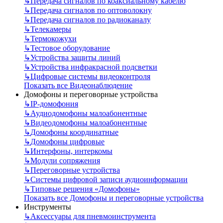
↳
Передача сигналов по коаксиальному кабелю
↳
Передача сигналов по оптоволокну
↳
Передача сигналов по радиоканалу
↳
Телекамеры
↳
Термокожухи
↳
Тестовое оборудование
↳
Устройства защиты линий
↳
Устройства инфракрасной подсветки
↳
Цифровые системы видеоконтроля
Показать все Видеонаблюдение
Домофоны и переговорные устройства
↳
IP-домофония
↳
Аудиодомофоны малоабонентные
↳
Видеодомофоны малоабонентные
↳
Домофоны координатные
↳
Домофоны цифровые
↳
Интерфоны, интеркомы
↳
Модули сопряжения
↳
Переговорные устройства
↳
Системы цифровой записи аудиоинформации
↳
Типовые решения «Домофоны»
Показать все Домофоны и переговорные устройства
Инструменты
↳
Аксессуары для пневмоинструмента