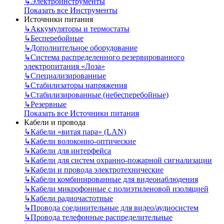
↳
Электроинструменты
Показать все Инструменты
Источники питания
↳
Аккумуляторы и термостаты
↳
Бесперебойные
↳
Дополнительное оборудование
↳
Система распределенного резервированного
электропитания «Лоза»
↳
Специализированные
↳
Стабилизаторы напряжения
↳
Стабилизированные (небесперебойные)
↳
Резервные
Показать все Источники питания
Кабели и провода
↳
Кабели «витая пара» (LAN)
↳
Кабели волоконно-оптические
↳
Кабели для интерфейса
↳
Кабели для систем охранно-пожарной сигнализации
↳
Кабели и провода электротехнические
↳
Кабели комбинированные для видеонаблюдения
↳
Кабели микрофонные с полиэтиленовой изоляцией
↳
Кабели радиочастотные
↳
Провода соединительные для видео/аудиосистем
↳
Провода телефонные распределительные