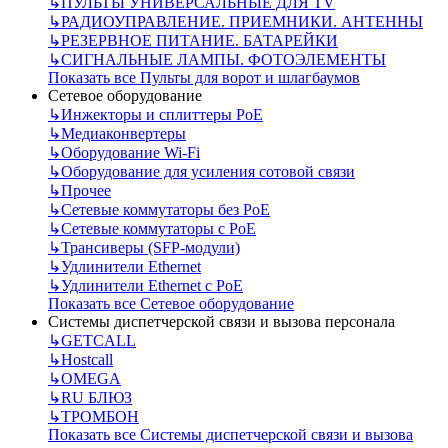
↳
ПУЛЬТЫ УНИВЕРСАЛЬНЫЕ ДЛЯ TV
↳
РАДИОУПРАВЛЕНИЕ. ПРИЕМНИКИ. АНТЕННЫ
↳
РЕЗЕРВНОЕ ПИТАНИЕ. БАТАРЕЙКИ
↳
СИГНАЛЬНЫЕ ЛАМПЫ. ФОТОЭЛЕМЕНТЫ
Показать все Пульты для ворот и шлагбаумов
Сетевое оборудование
↳
Инжекторы и сплиттеры РоЕ
↳
Медиаконвертеры
↳
Оборудование Wi-Fi
↳
Оборудование для усиления сотовой связи
↳
Прочее
↳
Сетевые коммутаторы без РоЕ
↳
Сетевые коммутаторы с РоЕ
↳
Трансиверы (SFP-модули)
↳
Удлинители Ethernet
↳
Удлинители Ethernet с PoE
Показать все Сетевое оборудование
Системы диспетчерской связи и вызова персонала
↳
GETCALL
↳
Hostcall
↳
OMEGA
↳
RU БЛЮЗ
↳
ТРОМБОН
Показать все Системы диспетчерской связи и вызова