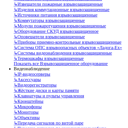
↳
Извещатели пожарные взрывозащищенные
↳
Изделия коммутационные взрывозащищенные
↳
Источники питания взрывозащищенные
↳
Коммутаторы взрывозащищенные
↳
Модули пожаротушения взрывозащищенные
↳
Оборудование СКУД взрывозащищенное
↳
Оповещатели взрывозащищенные
↳
Приборы приемно-контрольные взрывозащищенные
↳
Система ОПС взрывоопасных объектов «Ладога-Ex»
↳
Системы видеонаблюдения взрывозащищенные
↳
Термошкафы взрывозащищенные
Показать все Взрывозащищенное оборудование
Видеонаблюдение
↳
IP-видеосерверы
↳
Аксессуары
↳
Видеорегистраторы
↳
Жёсткие диски и карты памяти
↳
Клавиатуры и пульты управления
↳
Кронштейны
↳
Микрофоны
↳
Мониторы
↳
Объективы
↳
Передача сигналов по витой паре