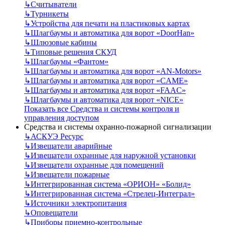
↳
Считыватели
↳
Турникеты
↳
Устройства для печати на пластиковых картах
↳
Шлагбаумы и автоматика для ворот «DoorHan»
↳
Шлюзовые кабины
↳
Типовые решения СКУД
↳
Шлагбаумы «Фантом»
↳
Шлагбаумы и автоматика для ворот «AN-Motors»
↳
Шлагбаумы и автоматика для ворот «CAME»
↳
Шлагбаумы и автоматика для ворот «FAAC»
↳
Шлагбаумы и автоматика для ворот «NICE»
Показать все Средства и системы контроля и
управления доступом
Средства и системы охранно-пожарной сигнализации
↳
АСКУЭ Ресурс
↳
Извещатели аварийные
↳
Извещатели охранные для наружной установки
↳
Извещатели охранные для помещений
↳
Извещатели пожарные
↳
Интегрированная система «ОРИОН» «Болид»
↳
Интегрированная система «Стрелец-Интеграл»
↳
Источники электропитания
↳
Оповещатели
↳
Приборы приемно-контрольные