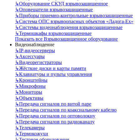
↳
Оборудование СКУД взрывозащищенное
↳
Оповещатели взрывозащищенные
↳
Приборы приемно-контрольные взрывозащищенные
↳
Система ОПС взрывоопасных объектов «Ладога-Ex»
↳
Системы видеонаблюдения взрывозащищенные
↳
Термошкафы взрывозащищенные
Показать все Взрывозащищенное оборудование
Видеонаблюдение
↳
IP-видеосерверы
↳
Аксессуары
↳
Видеорегистраторы
↳
Жёсткие диски и карты памяти
↳
Клавиатуры и пульты управления
↳
Кронштейны
↳
Микрофоны
↳
Мониторы
↳
Объективы
↳
Передача сигналов по витой паре
↳
Передача сигналов по коаксиальному кабелю
↳
Передача сигналов по оптоволокну
↳
Передача сигналов по радиоканалу
↳
Телекамеры
↳
Термокожухи
↳
Тестовое оборудование