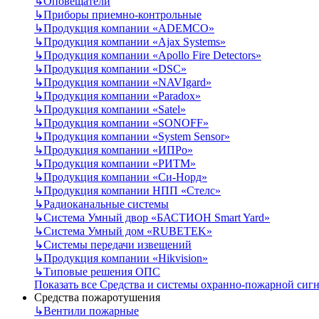
↳
Оповещатели
↳
Приборы приемно-контрольные
↳
Продукция компании «ADEMCO»
↳
Продукция компании «Ajax Systems»
↳
Продукция компании «Apollo Fire Detectors»
↳
Продукция компании «DSC»
↳
Продукция компании «NAVIgard»
↳
Продукция компании «Paradox»
↳
Продукция компании «Satel»
↳
Продукция компании «SONOFF»
↳
Продукция компании «System Sensor»
↳
Продукция компании «ИПРо»
↳
Продукция компании «РИТМ»
↳
Продукция компании «Си-Норд»
↳
Продукция компании НПП «Стелс»
↳
Радиоканальные системы
↳
Система Умный двор «БАСТИОН Smart Yard»
↳
Система Умный дом «RUBETEK»
↳
Системы передачи извещений
↳
Продукция компании «Hikvision»
↳
Типовые решения ОПС
Показать все Средства и системы охранно-пожарной сиг
Средства пожаротушения
↳
Вентили пожарные