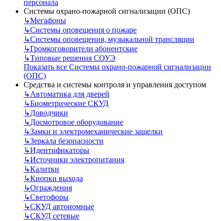
персонала
Системы охрано-пожарной сигнализации (ОПС)
↳
Мегафоны
↳
Системы оповещения о пожаре
↳
Системы оповещения, музыкальной трансляции
↳
Громкоговорители абонентские
↳
Типовые решения СОУЭ
Показать все Системы охрано-пожарной сигнализации
(ОПС)
Средства и системы контроля и управления доступом
↳
Автоматика для дверей
↳
Биометрические СКУД
↳
Доводчики
↳
Досмотровое оборудование
↳
Замки и электромеханические защелки
↳
Зеркала безопасности
↳
Идентификаторы
↳
Источники электропитания
↳
Калитки
↳
Кнопки выхода
↳
Ограждения
↳
Светофоры
↳
СКУД автономные
↳
СКУД сетевые