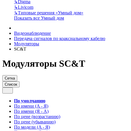
↳
Digma
↳
Livicom
↳
Типовые решения «Умный дом»
Показать все Умный дом
Видеонаблюдение
Передача сигналов по коаксиальному кабелю
Модуляторы
SC&T
Модуляторы SC&T
Сетка
Список
По умолчанию
По имени (A - Я)
По имени (Я - A)
По цене (возрастанию)
По цене (убыванию)
По модели (A - Я)