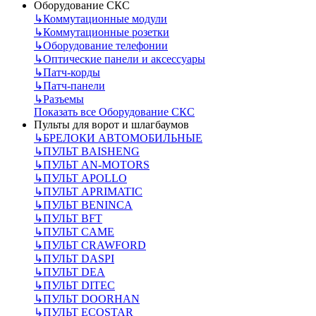
Оборудование СКС
↳
Коммутационные модули
↳
Коммутационные розетки
↳
Оборудование телефонии
↳
Оптические панели и аксессуары
↳
Патч-корды
↳
Патч-панели
↳
Разъемы
Показать все Оборудование СКС
Пульты для ворот и шлагбаумов
↳
БРЕЛОКИ АВТОМОБИЛЬНЫЕ
↳
ПУЛЬТ BAISHENG
↳
ПУЛЬТ AN-MOTORS
↳
ПУЛЬТ APOLLO
↳
ПУЛЬТ APRIMATIC
↳
ПУЛЬТ BENINCA
↳
ПУЛЬТ BFT
↳
ПУЛЬТ CAME
↳
ПУЛЬТ CRAWFORD
↳
ПУЛЬТ DASPI
↳
ПУЛЬТ DEA
↳
ПУЛЬТ DITEC
↳
ПУЛЬТ DOORHAN
↳
ПУЛЬТ ECOSTAR