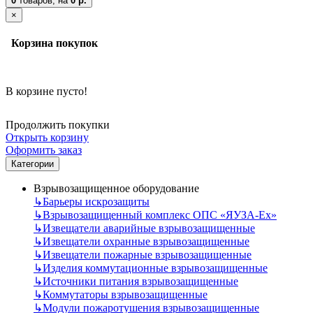
0
товаров,
на
0 р.
×
Корзина покупок
В корзине пусто!
Продолжить покупки
Открыть корзину
Оформить заказ
Категории
Взрывозащищенное оборудование
↳
Барьеры искрозащиты
↳
Взрывозащищенный комплекс ОПС «ЯУЗА-Ех»
↳
Извещатели аварийные взрывозащищенные
↳
Извещатели охранные взрывозащищенные
↳
Извещатели пожарные взрывозащищенные
↳
Изделия коммутационные взрывозащищенные
↳
Источники питания взрывозащищенные
↳
Коммутаторы взрывозащищенные
↳
Модули пожаротушения взрывозащищенные