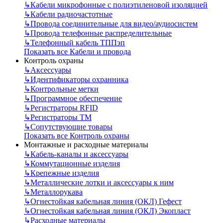
↳
Кабели микрофонные с полиэтиленовой изоляцией
↳
Кабели радиочастотные
↳
Провода соединительные для видео/аудиосистем
↳
Провода телефонные распределительные
↳
Телефонный кабель ТППэп
Показать все Кабели и провода
Контроль охраны
↳
Аксессуары
↳
Идентификаторы охранника
↳
Контрольные метки
↳
Программное обеспечение
↳
Регистраторы RFID
↳
Регистраторы ТМ
↳
Сопутствующие товары
Показать все Контроль охраны
Монтажные и расходные материалы
↳
Кабель-каналы и аксессуары
↳
Коммутационные изделия
↳
Крепежные изделия
↳
Металлические лотки и аксессуары к ним
↳
Металлорукава
↳
Огнестойкая кабельная линия (ОКЛ) Гефест
↳
Огнестойкая кабельная линия (ОКЛ) Экопласт
↳
Расходные материалы