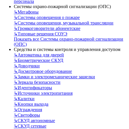
персонала
Системы охрано-пожарной сигнализации (ОПС)
↳
Мегафоны
↳
Системы оповещения о пожаре
↳
Системы оповещения, музыкальной трансляции
↳
Громкоговорители абонентские
↳
Типовые решения СОУЭ
Показать все Системы охрано-пожарной сигнализации
(ОПС)
Средства и системы контроля и управления доступом
↳
Автоматика для дверей
↳
Биометрические СКУД
↳
Доводчики
↳
Досмотровое оборудование
↳
Замки и электромеханические защелки
↳
Зеркала безопасности
↳
Идентификаторы
↳
Источники электропитания
↳
Калитки
↳
Кнопки выхода
↳
Ограждения
↳
Светофоры
↳
СКУД автономные
↳
СКУД сетевые