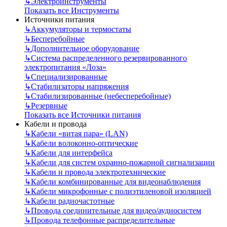
↳
Электроинструменты
Показать все Инструменты
Источники питания
↳
Аккумуляторы и термостаты
↳
Бесперебойные
↳
Дополнительное оборудование
↳
Система распределенного резервированного
электропитания «Лоза»
↳
Специализированные
↳
Стабилизаторы напряжения
↳
Стабилизированные (небесперебойные)
↳
Резервные
Показать все Источники питания
Кабели и провода
↳
Кабели «витая пара» (LAN)
↳
Кабели волоконно-оптические
↳
Кабели для интерфейса
↳
Кабели для систем охранно-пожарной сигнализации
↳
Кабели и провода электротехнические
↳
Кабели комбинированные для видеонаблюдения
↳
Кабели микрофонные с полиэтиленовой изоляцией
↳
Кабели радиочастотные
↳
Провода соединительные для видео/аудиосистем
↳
Провода телефонные распределительные