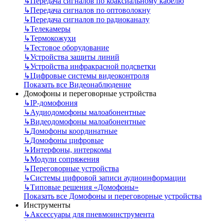
↳
Передача сигналов по коаксиальному кабелю
↳
Передача сигналов по оптоволокну
↳
Передача сигналов по радиоканалу
↳
Телекамеры
↳
Термокожухи
↳
Тестовое оборудование
↳
Устройства защиты линий
↳
Устройства инфракрасной подсветки
↳
Цифровые системы видеоконтроля
Показать все Видеонаблюдение
Домофоны и переговорные устройства
↳
IP-домофония
↳
Аудиодомофоны малоабонентные
↳
Видеодомофоны малоабонентные
↳
Домофоны координатные
↳
Домофоны цифровые
↳
Интерфоны, интеркомы
↳
Модули сопряжения
↳
Переговорные устройства
↳
Системы цифровой записи аудиоинформации
↳
Типовые решения «Домофоны»
Показать все Домофоны и переговорные устройства
Инструменты
↳
Аксессуары для пневмоинструмента