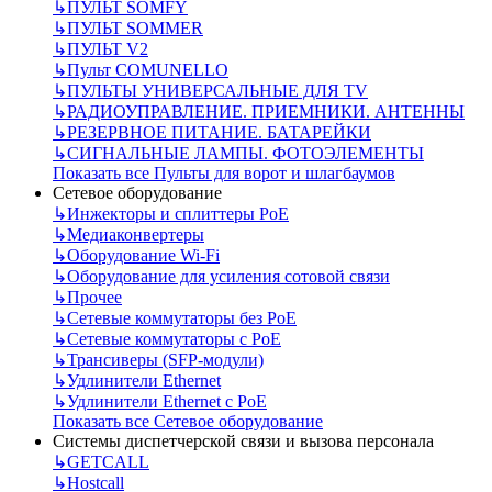
↳
ПУЛЬТ SOMFY
↳
ПУЛЬТ SOMMER
↳
ПУЛЬТ V2
↳
Пульт СOMUNELLO
↳
ПУЛЬТЫ УНИВЕРСАЛЬНЫЕ ДЛЯ TV
↳
РАДИОУПРАВЛЕНИЕ. ПРИЕМНИКИ. АНТЕННЫ
↳
РЕЗЕРВНОЕ ПИТАНИЕ. БАТАРЕЙКИ
↳
СИГНАЛЬНЫЕ ЛАМПЫ. ФОТОЭЛЕМЕНТЫ
Показать все Пульты для ворот и шлагбаумов
Сетевое оборудование
↳
Инжекторы и сплиттеры РоЕ
↳
Медиаконвертеры
↳
Оборудование Wi-Fi
↳
Оборудование для усиления сотовой связи
↳
Прочее
↳
Сетевые коммутаторы без РоЕ
↳
Сетевые коммутаторы с РоЕ
↳
Трансиверы (SFP-модули)
↳
Удлинители Ethernet
↳
Удлинители Ethernet с PoE
Показать все Сетевое оборудование
Системы диспетчерской связи и вызова персонала
↳
GETCALL
↳
Hostcall