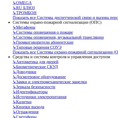
↳
OMEGA
↳
RU БЛЮЗ
↳
ТРОМБОН
Показать все Системы диспетчерской связи и вызова пер
Системы охрано-пожарной сигнализации (ОПС)
↳
Мегафоны
↳
Системы оповещения о пожаре
↳
Системы оповещения, музыкальной трансляции
↳
Громкоговорители абонентские
↳
Типовые решения СОУЭ
Показать все Системы охрано-пожарной сигнализации (
Средства и системы контроля и управления доступом
↳
Автоматика для дверей
↳
Биометрические СКУД
↳
Доводчики
↳
Досмотровое оборудование
↳
Замки и электромеханические защелки
↳
Зеркала безопасности
↳
Идентификаторы
↳
Источники электропитания
↳
Калитки
↳
Кнопки выхода
↳
Ограждения
↳
Светофоры