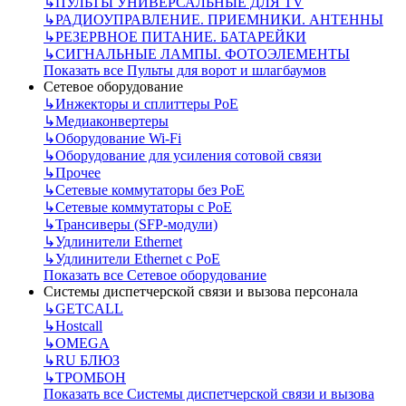
↳
ПУЛЬТЫ УНИВЕРСАЛЬНЫЕ ДЛЯ TV
↳
РАДИОУПРАВЛЕНИЕ. ПРИЕМНИКИ. АНТЕННЫ
↳
РЕЗЕРВНОЕ ПИТАНИЕ. БАТАРЕЙКИ
↳
СИГНАЛЬНЫЕ ЛАМПЫ. ФОТОЭЛЕМЕНТЫ
Показать все Пульты для ворот и шлагбаумов
Сетевое оборудование
↳
Инжекторы и сплиттеры РоЕ
↳
Медиаконвертеры
↳
Оборудование Wi-Fi
↳
Оборудование для усиления сотовой связи
↳
Прочее
↳
Сетевые коммутаторы без РоЕ
↳
Сетевые коммутаторы с РоЕ
↳
Трансиверы (SFP-модули)
↳
Удлинители Ethernet
↳
Удлинители Ethernet с PoE
Показать все Сетевое оборудование
Системы диспетчерской связи и вызова персонала
↳
GETCALL
↳
Hostcall
↳
OMEGA
↳
RU БЛЮЗ
↳
ТРОМБОН
Показать все Системы диспетчерской связи и вызова