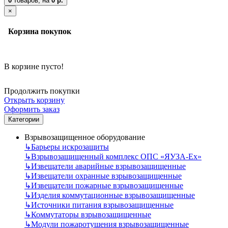
0
товаров,
на
0 р.
×
Корзина покупок
В корзине пусто!
Продолжить покупки
Открыть корзину
Оформить заказ
Категории
Взрывозащищенное оборудование
↳
Барьеры искрозащиты
↳
Взрывозащищенный комплекс ОПС «ЯУЗА-Ех»
↳
Извещатели аварийные взрывозащищенные
↳
Извещатели охранные взрывозащищенные
↳
Извещатели пожарные взрывозащищенные
↳
Изделия коммутационные взрывозащищенные
↳
Источники питания взрывозащищенные
↳
Коммутаторы взрывозащищенные
↳
Модули пожаротушения взрывозащищенные