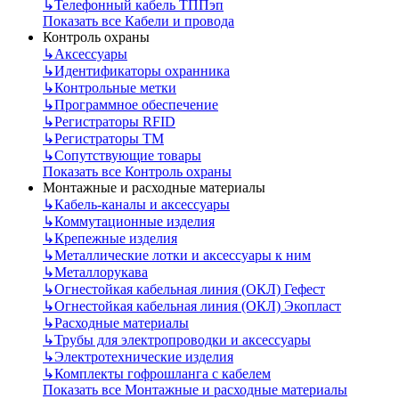
↳
Телефонный кабель ТППэп
Показать все Кабели и провода
Контроль охраны
↳
Аксессуары
↳
Идентификаторы охранника
↳
Контрольные метки
↳
Программное обеспечение
↳
Регистраторы RFID
↳
Регистраторы ТМ
↳
Сопутствующие товары
Показать все Контроль охраны
Монтажные и расходные материалы
↳
Кабель-каналы и аксессуары
↳
Коммутационные изделия
↳
Крепежные изделия
↳
Металлические лотки и аксессуары к ним
↳
Металлорукава
↳
Огнестойкая кабельная линия (ОКЛ) Гефест
↳
Огнестойкая кабельная линия (ОКЛ) Экопласт
↳
Расходные материалы
↳
Трубы для электропроводки и аксессуары
↳
Электротехнические изделия
↳
Комплекты гофрошланга с кабелем
Показать все Монтажные и расходные материалы