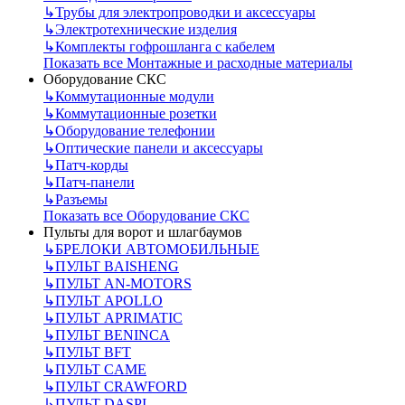
↳
Трубы для электропроводки и аксессуары
↳
Электротехнические изделия
↳
Комплекты гофрошланга с кабелем
Показать все Монтажные и расходные материалы
Оборудование СКС
↳
Коммутационные модули
↳
Коммутационные розетки
↳
Оборудование телефонии
↳
Оптические панели и аксессуары
↳
Патч-корды
↳
Патч-панели
↳
Разъемы
Показать все Оборудование СКС
Пульты для ворот и шлагбаумов
↳
БРЕЛОКИ АВТОМОБИЛЬНЫЕ
↳
ПУЛЬТ BAISHENG
↳
ПУЛЬТ AN-MOTORS
↳
ПУЛЬТ APOLLO
↳
ПУЛЬТ APRIMATIC
↳
ПУЛЬТ BENINCA
↳
ПУЛЬТ BFT
↳
ПУЛЬТ CAME
↳
ПУЛЬТ CRAWFORD
↳
ПУЛЬТ DASPI