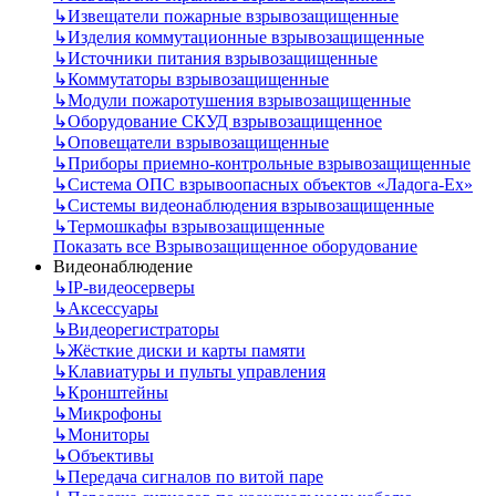
↳
Извещатели пожарные взрывозащищенные
↳
Изделия коммутационные взрывозащищенные
↳
Источники питания взрывозащищенные
↳
Коммутаторы взрывозащищенные
↳
Модули пожаротушения взрывозащищенные
↳
Оборудование СКУД взрывозащищенное
↳
Оповещатели взрывозащищенные
↳
Приборы приемно-контрольные взрывозащищенные
↳
Система ОПС взрывоопасных объектов «Ладога-Ex»
↳
Системы видеонаблюдения взрывозащищенные
↳
Термошкафы взрывозащищенные
Показать все Взрывозащищенное оборудование
Видеонаблюдение
↳
IP-видеосерверы
↳
Аксессуары
↳
Видеорегистраторы
↳
Жёсткие диски и карты памяти
↳
Клавиатуры и пульты управления
↳
Кронштейны
↳
Микрофоны
↳
Мониторы
↳
Объективы
↳
Передача сигналов по витой паре