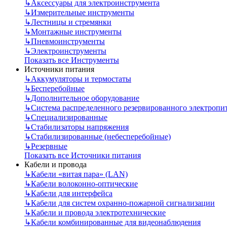
↳
Аксессуары для электроинструмента
↳
Измерительные инструменты
↳
Лестницы и стремянки
↳
Монтажные инструменты
↳
Пневмоинструменты
↳
Электроинструменты
Показать все Инструменты
Источники питания
↳
Аккумуляторы и термостаты
↳
Бесперебойные
↳
Дополнительное оборудование
↳
Система распределенного резервированного электропи
↳
Специализированные
↳
Стабилизаторы напряжения
↳
Стабилизированные (небесперебойные)
↳
Резервные
Показать все Источники питания
Кабели и провода
↳
Кабели «витая пара» (LAN)
↳
Кабели волоконно-оптические
↳
Кабели для интерфейса
↳
Кабели для систем охранно-пожарной сигнализации
↳
Кабели и провода электротехнические
↳
Кабели комбинированные для видеонаблюдения