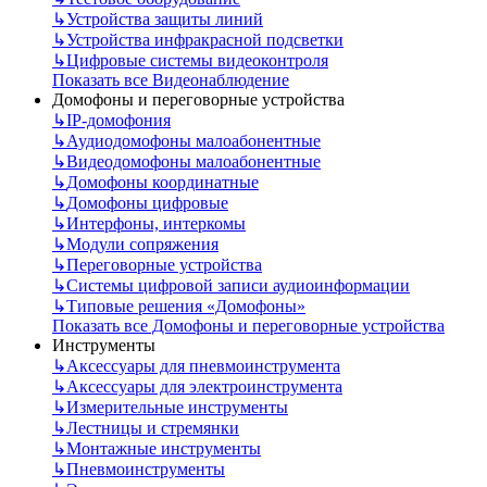
↳
Устройства защиты линий
↳
Устройства инфракрасной подсветки
↳
Цифровые системы видеоконтроля
Показать все Видеонаблюдение
Домофоны и переговорные устройства
↳
IP-домофония
↳
Аудиодомофоны малоабонентные
↳
Видеодомофоны малоабонентные
↳
Домофоны координатные
↳
Домофоны цифровые
↳
Интерфоны, интеркомы
↳
Модули сопряжения
↳
Переговорные устройства
↳
Системы цифровой записи аудиоинформации
↳
Типовые решения «Домофоны»
Показать все Домофоны и переговорные устройства
Инструменты
↳
Аксессуары для пневмоинструмента
↳
Аксессуары для электроинструмента
↳
Измерительные инструменты
↳
Лестницы и стремянки
↳
Монтажные инструменты
↳
Пневмоинструменты