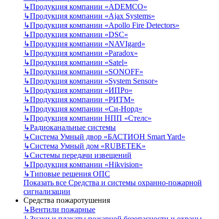
↳
Продукция компании «ADEMCO»
↳
Продукция компании «Ajax Systems»
↳
Продукция компании «Apollo Fire Detectors»
↳
Продукция компании «DSC»
↳
Продукция компании «NAVIgard»
↳
Продукция компании «Paradox»
↳
Продукция компании «Satel»
↳
Продукция компании «SONOFF»
↳
Продукция компании «System Sensor»
↳
Продукция компании «ИПРо»
↳
Продукция компании «РИТМ»
↳
Продукция компании «Си-Норд»
↳
Продукция компании НПП «Стелс»
↳
Радиоканальные системы
↳
Система Умный двор «БАСТИОН Smart Yard»
↳
Система Умный дом «RUBETEK»
↳
Системы передачи извещений
↳
Продукция компании «Hikvision»
↳
Типовые решения ОПС
Показать все Средства и системы охранно-пожарной
сигнализации
Средства пожаротушения
↳
Вентили пожарные
↳
Знаки и плакаты пожарной безопасности и охраны