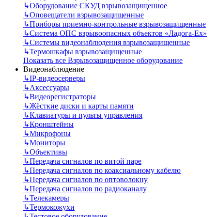
↳
Оборудование СКУД взрывозащищенное
↳
Оповещатели взрывозащищенные
↳
Приборы приемно-контрольные взрывозащищенные
↳
Система ОПС взрывоопасных объектов «Ладога-Ex»
↳
Системы видеонаблюдения взрывозащищенные
↳
Термошкафы взрывозащищенные
Показать все Взрывозащищенное оборудование
Видеонаблюдение
↳
IP-видеосерверы
↳
Аксессуары
↳
Видеорегистраторы
↳
Жёсткие диски и карты памяти
↳
Клавиатуры и пульты управления
↳
Кронштейны
↳
Микрофоны
↳
Мониторы
↳
Объективы
↳
Передача сигналов по витой паре
↳
Передача сигналов по коаксиальному кабелю
↳
Передача сигналов по оптоволокну
↳
Передача сигналов по радиоканалу
↳
Телекамеры
↳
Термокожухи
↳
Тестовое оборудование