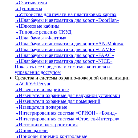
↳
Считыватели
↳
Турникеты
↳
Устройства для печати на пластиковых картах
↳
Шлагбаумы и автоматика для ворот «DoorHan»
↳
Шлюзовые кабины
↳
Типовые решения СКУД
↳
Шлагбаумы «Фантом»
↳
Шлагбаумы и автоматика для ворот «AN-Motors»
↳
Шлагбаумы и автоматика для ворот «CAME»
↳
Шлагбаумы и автоматика для ворот «FAAC»
↳
Шлагбаумы и автоматика для ворот «NICE»
Показать все Средства и системы контроля и
управления доступом
Средства и системы охранно-пожарной сигнализации
↳
АСКУЭ Ресурс
↳
Извещатели аварийные
↳
Извещатели охранные для наружной установки
↳
Извещатели охранные для помещений
↳
Извещатели пожарные
↳
Интегрированная система «ОРИОН» «Болид»
↳
Интегрированная система «Стрелец-Интеграл»
↳
Источники электропитания
↳
Оповещатели
↳
Приборы приемно-контрольные