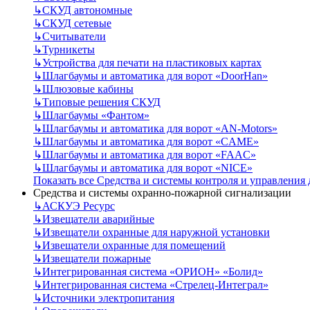
↳
СКУД автономные
↳
СКУД сетевые
↳
Считыватели
↳
Турникеты
↳
Устройства для печати на пластиковых картах
↳
Шлагбаумы и автоматика для ворот «DoorHan»
↳
Шлюзовые кабины
↳
Типовые решения СКУД
↳
Шлагбаумы «Фантом»
↳
Шлагбаумы и автоматика для ворот «AN-Motors»
↳
Шлагбаумы и автоматика для ворот «CAME»
↳
Шлагбаумы и автоматика для ворот «FAAC»
↳
Шлагбаумы и автоматика для ворот «NICE»
Показать все Средства и системы контроля и управления
Средства и системы охранно-пожарной сигнализации
↳
АСКУЭ Ресурс
↳
Извещатели аварийные
↳
Извещатели охранные для наружной установки
↳
Извещатели охранные для помещений
↳
Извещатели пожарные
↳
Интегрированная система «ОРИОН» «Болид»
↳
Интегрированная система «Стрелец-Интеграл»
↳
Источники электропитания