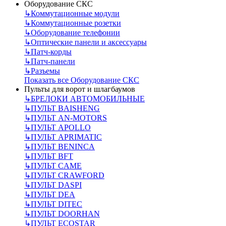
Оборудование СКС
↳
Коммутационные модули
↳
Коммутационные розетки
↳
Оборудование телефонии
↳
Оптические панели и аксессуары
↳
Патч-корды
↳
Патч-панели
↳
Разъемы
Показать все Оборудование СКС
Пульты для ворот и шлагбаумов
↳
БРЕЛОКИ АВТОМОБИЛЬНЫЕ
↳
ПУЛЬТ BAISHENG
↳
ПУЛЬТ AN-MOTORS
↳
ПУЛЬТ APOLLO
↳
ПУЛЬТ APRIMATIC
↳
ПУЛЬТ BENINCA
↳
ПУЛЬТ BFT
↳
ПУЛЬТ CAME
↳
ПУЛЬТ CRAWFORD
↳
ПУЛЬТ DASPI
↳
ПУЛЬТ DEA
↳
ПУЛЬТ DITEC
↳
ПУЛЬТ DOORHAN
↳
ПУЛЬТ ECOSTAR