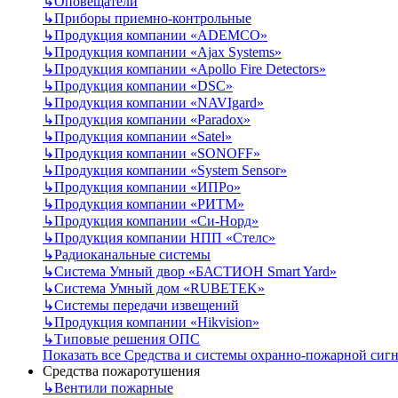
↳
Оповещатели
↳
Приборы приемно-контрольные
↳
Продукция компании «ADEMCO»
↳
Продукция компании «Ajax Systems»
↳
Продукция компании «Apollo Fire Detectors»
↳
Продукция компании «DSC»
↳
Продукция компании «NAVIgard»
↳
Продукция компании «Paradox»
↳
Продукция компании «Satel»
↳
Продукция компании «SONOFF»
↳
Продукция компании «System Sensor»
↳
Продукция компании «ИПРо»
↳
Продукция компании «РИТМ»
↳
Продукция компании «Си-Норд»
↳
Продукция компании НПП «Стелс»
↳
Радиоканальные системы
↳
Система Умный двор «БАСТИОН Smart Yard»
↳
Система Умный дом «RUBETEK»
↳
Системы передачи извещений
↳
Продукция компании «Hikvision»
↳
Типовые решения ОПС
Показать все Средства и системы охранно-пожарной сиг
Средства пожаротушения
↳
Вентили пожарные