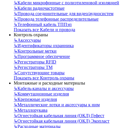
↳
Кабели микрофонные с полиэтиленовой изоляцией
↳
Кабели радиочастотные
↳
Провода соединительные для видео/аудиосистем
↳
Провода телефонные распределительные
↳
Телефонный кабель ТППэп
Показать все Кабели и провода
Контроль охраны
↳
Аксессуары
↳
Идентификаторы охранника
↳
Контрольные метки
↳
Программное обеспечение
↳
Регистраторы RFID
↳
Регистраторы ТМ
↳
Сопутствующие товары
Показать все Контроль охраны
Монтажные и расходные материалы
↳
Кабель-каналы и аксессуары
↳
Коммутационные изделия
↳
Крепежные изделия
↳
Металлические лотки и аксессуары к ним
↳
Металлорукава
↳
Огнестойкая кабельная линия (ОКЛ) Гефест
↳
Огнестойкая кабельная линия (ОКЛ) Экопласт
↳
Расходные материалы