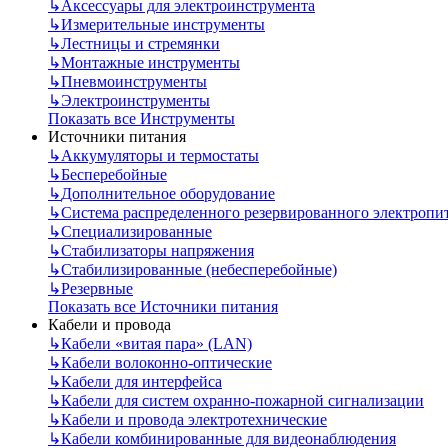
↳
Аксессуары для электроинструмента
↳
Измерительные инструменты
↳
Лестницы и стремянки
↳
Монтажные инструменты
↳
Пневмоинструменты
↳
Электроинструменты
Показать все Инструменты
Источники питания
↳
Аккумуляторы и термостаты
↳
Бесперебойные
↳
Дополнительное оборудование
↳
Система распределенного резервированного электропи
↳
Специализированные
↳
Стабилизаторы напряжения
↳
Стабилизированные (небесперебойные)
↳
Резервные
Показать все Источники питания
Кабели и провода
↳
Кабели «витая пара» (LAN)
↳
Кабели волоконно-оптические
↳
Кабели для интерфейса
↳
Кабели для систем охранно-пожарной сигнализации
↳
Кабели и провода электротехнические
↳
Кабели комбинированные для видеонаблюдения