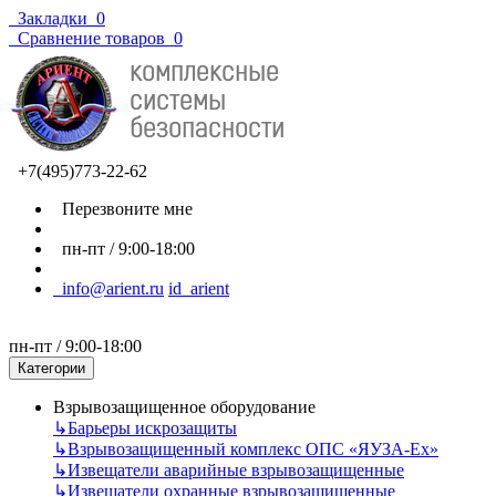
Закладки
0
Сравнение товаров
0
+7(495)773-22-62
Перезвоните мне
пн-пт / 9:00-18:00
info@arient.ru
id_arient
пн-пт / 9:00-18:00
Категории
Взрывозащищенное оборудование
↳
Барьеры искрозащиты
↳
Взрывозащищенный комплекс ОПС «ЯУЗА-Ех»
↳
Извещатели аварийные взрывозащищенные
↳
Извещатели охранные взрывозащищенные