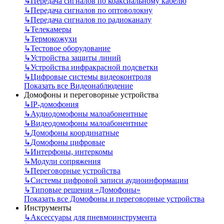
↳
Передача сигналов по коаксиальному кабелю
↳
Передача сигналов по оптоволокну
↳
Передача сигналов по радиоканалу
↳
Телекамеры
↳
Термокожухи
↳
Тестовое оборудование
↳
Устройства защиты линий
↳
Устройства инфракрасной подсветки
↳
Цифровые системы видеоконтроля
Показать все Видеонаблюдение
Домофоны и переговорные устройства
↳
IP-домофония
↳
Аудиодомофоны малоабонентные
↳
Видеодомофоны малоабонентные
↳
Домофоны координатные
↳
Домофоны цифровые
↳
Интерфоны, интеркомы
↳
Модули сопряжения
↳
Переговорные устройства
↳
Системы цифровой записи аудиоинформации
↳
Типовые решения «Домофоны»
Показать все Домофоны и переговорные устройства
Инструменты
↳
Аксессуары для пневмоинструмента