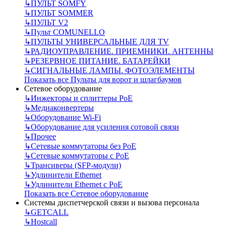
↳
ПУЛЬТ SOMFY
↳
ПУЛЬТ SOMMER
↳
ПУЛЬТ V2
↳
Пульт СOMUNELLO
↳
ПУЛЬТЫ УНИВЕРСАЛЬНЫЕ ДЛЯ TV
↳
РАДИОУПРАВЛЕНИЕ. ПРИЕМНИКИ. АНТЕННЫ
↳
РЕЗЕРВНОЕ ПИТАНИЕ. БАТАРЕЙКИ
↳
СИГНАЛЬНЫЕ ЛАМПЫ. ФОТОЭЛЕМЕНТЫ
Показать все Пульты для ворот и шлагбаумов
Сетевое оборудование
↳
Инжекторы и сплиттеры РоЕ
↳
Медиаконвертеры
↳
Оборудование Wi-Fi
↳
Оборудование для усиления сотовой связи
↳
Прочее
↳
Сетевые коммутаторы без РоЕ
↳
Сетевые коммутаторы с РоЕ
↳
Трансиверы (SFP-модули)
↳
Удлинители Ethernet
↳
Удлинители Ethernet с PoE
Показать все Сетевое оборудование
Системы диспетчерской связи и вызова персонала
↳
GETCALL
↳
Hostcall