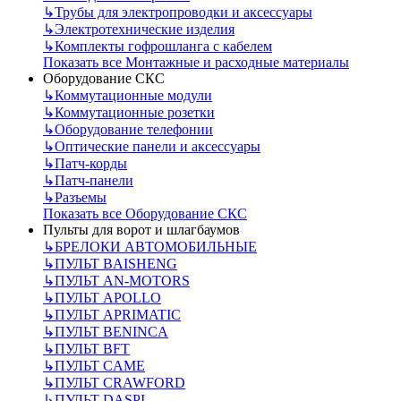
↳
Трубы для электропроводки и аксессуары
↳
Электротехнические изделия
↳
Комплекты гофрошланга с кабелем
Показать все Монтажные и расходные материалы
Оборудование СКС
↳
Коммутационные модули
↳
Коммутационные розетки
↳
Оборудование телефонии
↳
Оптические панели и аксессуары
↳
Патч-корды
↳
Патч-панели
↳
Разъемы
Показать все Оборудование СКС
Пульты для ворот и шлагбаумов
↳
БРЕЛОКИ АВТОМОБИЛЬНЫЕ
↳
ПУЛЬТ BAISHENG
↳
ПУЛЬТ AN-MOTORS
↳
ПУЛЬТ APOLLO
↳
ПУЛЬТ APRIMATIC
↳
ПУЛЬТ BENINCA
↳
ПУЛЬТ BFT
↳
ПУЛЬТ CAME
↳
ПУЛЬТ CRAWFORD
↳
ПУЛЬТ DASPI