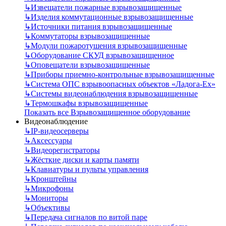
↳
Извещатели пожарные взрывозащищенные
↳
Изделия коммутационные взрывозащищенные
↳
Источники питания взрывозащищенные
↳
Коммутаторы взрывозащищенные
↳
Модули пожаротушения взрывозащищенные
↳
Оборудование СКУД взрывозащищенное
↳
Оповещатели взрывозащищенные
↳
Приборы приемно-контрольные взрывозащищенные
↳
Система ОПС взрывоопасных объектов «Ладога-Ex»
↳
Системы видеонаблюдения взрывозащищенные
↳
Термошкафы взрывозащищенные
Показать все Взрывозащищенное оборудование
Видеонаблюдение
↳
IP-видеосерверы
↳
Аксессуары
↳
Видеорегистраторы
↳
Жёсткие диски и карты памяти
↳
Клавиатуры и пульты управления
↳
Кронштейны
↳
Микрофоны
↳
Мониторы
↳
Объективы
↳
Передача сигналов по витой паре