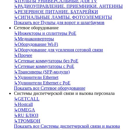
↳
ПУЛЬТЫ УНИВЕРСАЛЬНЫЕ ДЛЯ TV
↳
РАДИОУПРАВЛЕНИЕ. ПРИЕМНИКИ. АНТЕННЫ
↳
РЕЗЕРВНОЕ ПИТАНИЕ. БАТАРЕЙКИ
↳
СИГНАЛЬНЫЕ ЛАМПЫ. ФОТОЭЛЕМЕНТЫ
Показать все Пульты для ворот и шлагбаумов
Сетевое оборудование
↳
Инжекторы и сплиттеры РоЕ
↳
Медиаконвертеры
↳
Оборудование Wi-Fi
↳
Оборудование для усиления сотовой связи
↳
Прочее
↳
Сетевые коммутаторы без РоЕ
↳
Сетевые коммутаторы с РоЕ
↳
Трансиверы (SFP-модули)
↳
Удлинители Ethernet
↳
Удлинители Ethernet с PoE
Показать все Сетевое оборудование
Системы диспетчерской связи и вызова персонала
↳
GETCALL
↳
Hostcall
↳
OMEGA
↳
RU БЛЮЗ
↳
ТРОМБОН
Показать все Системы диспетчерской связи и вызова