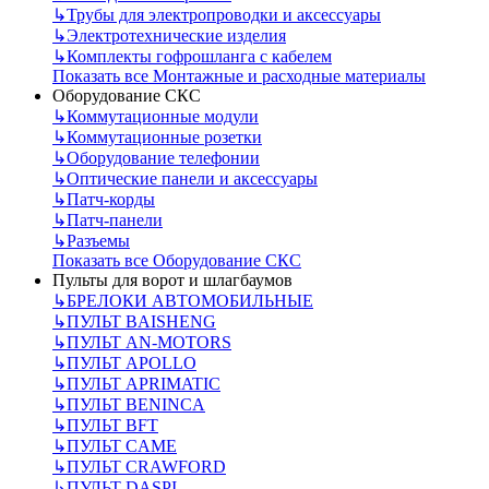
↳
Трубы для электропроводки и аксессуары
↳
Электротехнические изделия
↳
Комплекты гофрошланга с кабелем
Показать все Монтажные и расходные материалы
Оборудование СКС
↳
Коммутационные модули
↳
Коммутационные розетки
↳
Оборудование телефонии
↳
Оптические панели и аксессуары
↳
Патч-корды
↳
Патч-панели
↳
Разъемы
Показать все Оборудование СКС
Пульты для ворот и шлагбаумов
↳
БРЕЛОКИ АВТОМОБИЛЬНЫЕ
↳
ПУЛЬТ BAISHENG
↳
ПУЛЬТ AN-MOTORS
↳
ПУЛЬТ APOLLO
↳
ПУЛЬТ APRIMATIC
↳
ПУЛЬТ BENINCA
↳
ПУЛЬТ BFT
↳
ПУЛЬТ CAME
↳
ПУЛЬТ CRAWFORD
↳
ПУЛЬТ DASPI