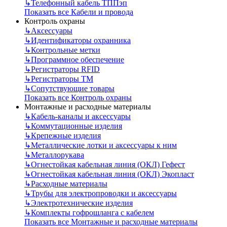
↳
Телефонный кабель ТППэп
Показать все Кабели и провода
Контроль охраны
↳
Аксессуары
↳
Идентификаторы охранника
↳
Контрольные метки
↳
Программное обеспечение
↳
Регистраторы RFID
↳
Регистраторы ТМ
↳
Сопутствующие товары
Показать все Контроль охраны
Монтажные и расходные материалы
↳
Кабель-каналы и аксессуары
↳
Коммутационные изделия
↳
Крепежные изделия
↳
Металлические лотки и аксессуары к ним
↳
Металлорукава
↳
Огнестойкая кабельная линия (ОКЛ) Гефест
↳
Огнестойкая кабельная линия (ОКЛ) Экопласт
↳
Расходные материалы
↳
Трубы для электропроводки и аксессуары
↳
Электротехнические изделия
↳
Комплекты гофрошланга с кабелем
Показать все Монтажные и расходные материалы