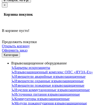
0
товаров,
на
0 р.
×
Корзина покупок
В корзине пусто!
Продолжить покупки
Открыть корзину
Оформить заказ
Категории
Взрывозащищенное оборудование
↳
Барьеры искрозащиты
↳
Взрывозащищенный комплекс ОПС «ЯУЗА-Ех»
↳
Извещатели аварийные взрывозащищенные
↳
Извещатели охранные взрывозащищенные
↳
Извещатели пожарные взрывозащищенные
↳
Изделия коммутационные взрывозащищенные
↳
Источники питания взрывозащищенные
↳
Коммутаторы взрывозащищенные
↳
Модули пожаротушения взрывозащищенные