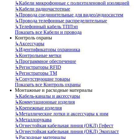
↳
Кабели микрофонные с полиэтиленовой изоляцией
↳
Кабели радиочастотные
↳
Провода соединительные для видео/аудиосистем
↳
Провода телефонные распределительные
↳
Телефонный кабель ТППэп
Показать все Кабели и провода
Контроль охраны
↳
Аксессуары
↳
Идентификаторы охранника
↳
Контрольные метки
↳
Программное обеспечение
↳
Регистраторы RFID
↳
Регистраторы ТМ
↳
Сопутствующие товары
Показать все Контроль охраны
Монтажные и расходные материалы
↳
Кабель-каналы и аксессуары
↳
Коммутационные изделия
↳
Крепежные изделия
↳
Металлические лотки и аксессуары к ним
↳
Металлорукава
↳
Огнестойкая кабельная линия (ОКЛ) Гефест
↳
Огнестойкая кабельная линия (ОКЛ) Экопласт
↳
Расходные материалы