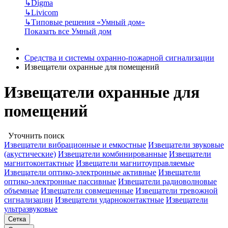
↳
Digma
↳
Livicom
↳
Типовые решения «Умный дом»
Показать все Умный дом
Средства и системы охранно-пожарной сигнализации
Извещатели охранные для помещений
Извещатели охранные для
помещений
Уточнить поиск
Извещатели вибрационные и емкостные
Извещатели звуковые
(акустические)
Извещатели комбинированные
Извещатели
магнитоконтактные
Извещатели магнитоуправляемые
Извещатели оптико-электронные активные
Извещатели
оптико-электронные пассивные
Извещатели радиоволновые
объемные
Извещатели совмещенные
Извещатели тревожной
сигнализации
Извещатели ударноконтактные
Извещатели
ультразвуковые
Сетка