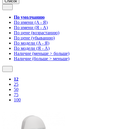
Список
По умолчанию
По имени (A - Я)
По имени (Я - A)
По цене (возрастанию)
По цене (убыванию)
По модели (A - Я)
По модели (Я - A)
Наличие (меньше > больше)
Наличие (больше > меньше)
12
25
50
75
100