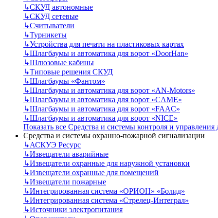
↳
СКУД автономные
↳
СКУД сетевые
↳
Считыватели
↳
Турникеты
↳
Устройства для печати на пластиковых картах
↳
Шлагбаумы и автоматика для ворот «DoorHan»
↳
Шлюзовые кабины
↳
Типовые решения СКУД
↳
Шлагбаумы «Фантом»
↳
Шлагбаумы и автоматика для ворот «AN-Motors»
↳
Шлагбаумы и автоматика для ворот «CAME»
↳
Шлагбаумы и автоматика для ворот «FAAC»
↳
Шлагбаумы и автоматика для ворот «NICE»
Показать все Средства и системы контроля и управления
Средства и системы охранно-пожарной сигнализации
↳
АСКУЭ Ресурс
↳
Извещатели аварийные
↳
Извещатели охранные для наружной установки
↳
Извещатели охранные для помещений
↳
Извещатели пожарные
↳
Интегрированная система «ОРИОН» «Болид»
↳
Интегрированная система «Стрелец-Интеграл»
↳
Источники электропитания