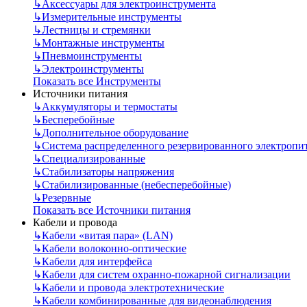
↳
Аксессуары для электроинструмента
↳
Измерительные инструменты
↳
Лестницы и стремянки
↳
Монтажные инструменты
↳
Пневмоинструменты
↳
Электроинструменты
Показать все Инструменты
Источники питания
↳
Аккумуляторы и термостаты
↳
Бесперебойные
↳
Дополнительное оборудование
↳
Система распределенного резервированного электропи
↳
Специализированные
↳
Стабилизаторы напряжения
↳
Стабилизированные (небесперебойные)
↳
Резервные
Показать все Источники питания
Кабели и провода
↳
Кабели «витая пара» (LAN)
↳
Кабели волоконно-оптические
↳
Кабели для интерфейса
↳
Кабели для систем охранно-пожарной сигнализации
↳
Кабели и провода электротехнические
↳
Кабели комбинированные для видеонаблюдения