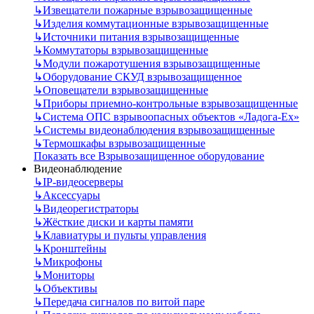
↳
Извещатели пожарные взрывозащищенные
↳
Изделия коммутационные взрывозащищенные
↳
Источники питания взрывозащищенные
↳
Коммутаторы взрывозащищенные
↳
Модули пожаротушения взрывозащищенные
↳
Оборудование СКУД взрывозащищенное
↳
Оповещатели взрывозащищенные
↳
Приборы приемно-контрольные взрывозащищенные
↳
Система ОПС взрывоопасных объектов «Ладога-Ex»
↳
Системы видеонаблюдения взрывозащищенные
↳
Термошкафы взрывозащищенные
Показать все Взрывозащищенное оборудование
Видеонаблюдение
↳
IP-видеосерверы
↳
Аксессуары
↳
Видеорегистраторы
↳
Жёсткие диски и карты памяти
↳
Клавиатуры и пульты управления
↳
Кронштейны
↳
Микрофоны
↳
Мониторы
↳
Объективы
↳
Передача сигналов по витой паре