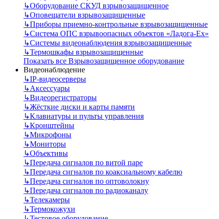
↳
Оборудование СКУД взрывозащищенное
↳
Оповещатели взрывозащищенные
↳
Приборы приемно-контрольные взрывозащищенные
↳
Система ОПС взрывоопасных объектов «Ладога-Ex»
↳
Системы видеонаблюдения взрывозащищенные
↳
Термошкафы взрывозащищенные
Показать все Взрывозащищенное оборудование
Видеонаблюдение
↳
IP-видеосерверы
↳
Аксессуары
↳
Видеорегистраторы
↳
Жёсткие диски и карты памяти
↳
Клавиатуры и пульты управления
↳
Кронштейны
↳
Микрофоны
↳
Мониторы
↳
Объективы
↳
Передача сигналов по витой паре
↳
Передача сигналов по коаксиальному кабелю
↳
Передача сигналов по оптоволокну
↳
Передача сигналов по радиоканалу
↳
Телекамеры
↳
Термокожухи
↳
Тестовое оборудование