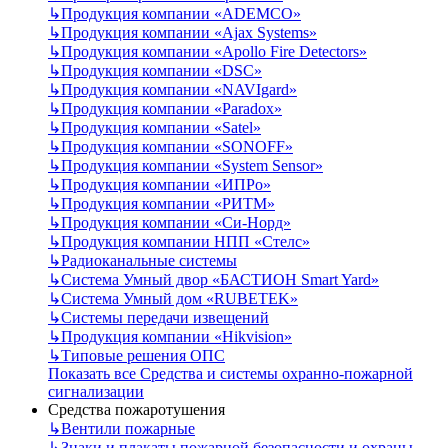
↳
Продукция компании «ADEMCO»
↳
Продукция компании «Ajax Systems»
↳
Продукция компании «Apollo Fire Detectors»
↳
Продукция компании «DSC»
↳
Продукция компании «NAVIgard»
↳
Продукция компании «Paradox»
↳
Продукция компании «Satel»
↳
Продукция компании «SONOFF»
↳
Продукция компании «System Sensor»
↳
Продукция компании «ИПРо»
↳
Продукция компании «РИТМ»
↳
Продукция компании «Си-Норд»
↳
Продукция компании НПП «Стелс»
↳
Радиоканальные системы
↳
Система Умный двор «БАСТИОН Smart Yard»
↳
Система Умный дом «RUBETEK»
↳
Системы передачи извещений
↳
Продукция компании «Hikvision»
↳
Типовые решения ОПС
Показать все Средства и системы охранно-пожарной
сигнализации
Средства пожаротушения
↳
Вентили пожарные
↳
Знаки и плакаты пожарной безопасности и охраны