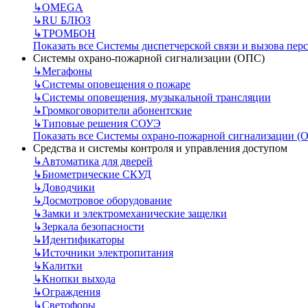
↳
OMEGA
↳
RU БЛЮЗ
↳
ТРОМБОН
Показать все Системы диспетчерской связи и вызова пер
Системы охрано-пожарной сигнализации (ОПС)
↳
Мегафоны
↳
Системы оповещения о пожаре
↳
Системы оповещения, музыкальной трансляции
↳
Громкоговорители абонентские
↳
Типовые решения СОУЭ
Показать все Системы охрано-пожарной сигнализации (
Средства и системы контроля и управления доступом
↳
Автоматика для дверей
↳
Биометрические СКУД
↳
Доводчики
↳
Досмотровое оборудование
↳
Замки и электромеханические защелки
↳
Зеркала безопасности
↳
Идентификаторы
↳
Источники электропитания
↳
Калитки
↳
Кнопки выхода
↳
Ограждения
↳
Светофоры