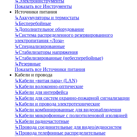
↳
Электроинструменты
Показать все Инструменты
Источники питания
↳
Аккумуляторы и термостаты
↳
Бесперебойные
↳
Дополнительное оборудование
↳
Система распределенного резервированного
электропитания «Лоза»
↳
Специализированные
↳
Стабилизаторы напряжения
↳
Стабилизированные (небесперебойные)
↳
Резервные
Показать все Источники питания
Кабели и провода
↳
Кабели «витая пара» (LAN)
↳
Кабели волоконно-оптические
↳
Кабели для интерфейса
↳
Кабели для систем охранно-пожарной сигнализации
↳
Кабели и провода электротехнические
↳
Кабели комбинированные для видеонаблюдения
↳
Кабели микрофонные с полиэтиленовой изоляцией
↳
Кабели радиочастотные
↳
Провода соединительные для видео/аудиосистем
↳
Провода телефонные распределительные