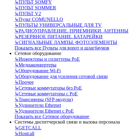
↳
ПУЛЬТ SOMFY
↳
ПУЛЬТ SOMMER
↳
ПУЛЬТ V2
↳
Пульт СOMUNELLO
↳
ПУЛЬТЫ УНИВЕРСАЛЬНЫЕ ДЛЯ TV
↳
РАДИОУПРАВЛЕНИЕ. ПРИЕМНИКИ. АНТЕННЫ
↳
РЕЗЕРВНОЕ ПИТАНИЕ. БАТАРЕЙКИ
↳
СИГНАЛЬНЫЕ ЛАМПЫ. ФОТОЭЛЕМЕНТЫ
Показать все Пульты для ворот и шлагбаумов
Сетевое оборудование
↳
Инжекторы и сплиттеры РоЕ
↳
Медиаконвертеры
↳
Оборудование Wi-Fi
↳
Оборудование для усиления сотовой связи
↳
Прочее
↳
Сетевые коммутаторы без РоЕ
↳
Сетевые коммутаторы с РоЕ
↳
Трансиверы (SFP-модули)
↳
Удлинители Ethernet
↳
Удлинители Ethernet с PoE
Показать все Сетевое оборудование
Системы диспетчерской связи и вызова персонала
↳
GETCALL
↳
Hostcall