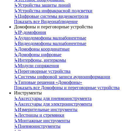
↳
Устройства защиты линий
↳
Устройства инфракрасной подсветки
↳
Цифровые системы видеоконтроля
Показать все Видеонаблюдение
Домофоны и переговорные устройства
↳
IP-домофония
↳
Аудиодомофоны малоабонентные
↳
Видеодомофоны малоабонентные
↳
Домофоны координатные
↳
Домофоны цифровые
↳
Интерфоны, интеркомы
↳
Модули сопряжения
↳
Переговорные устройства
↳
Системы цифровой записи аудиоинформации
↳
Типовые решения «Домофоны»
Показать все Домофоны и переговорные устройства
Инструменты
↳
Аксессуары для пневмоинструмента
↳
Аксессуары для электроинструмента
↳
Измерительные инструменты
↳
Лестницы и стремянки
↳
Монтажные инструменты
↳
Пневмоинструменты