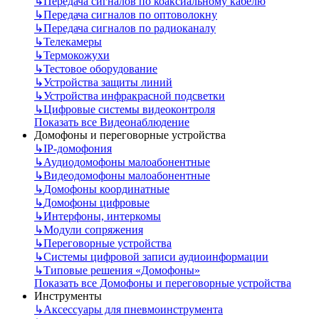
↳
Передача сигналов по коаксиальному кабелю
↳
Передача сигналов по оптоволокну
↳
Передача сигналов по радиоканалу
↳
Телекамеры
↳
Термокожухи
↳
Тестовое оборудование
↳
Устройства защиты линий
↳
Устройства инфракрасной подсветки
↳
Цифровые системы видеоконтроля
Показать все Видеонаблюдение
Домофоны и переговорные устройства
↳
IP-домофония
↳
Аудиодомофоны малоабонентные
↳
Видеодомофоны малоабонентные
↳
Домофоны координатные
↳
Домофоны цифровые
↳
Интерфоны, интеркомы
↳
Модули сопряжения
↳
Переговорные устройства
↳
Системы цифровой записи аудиоинформации
↳
Типовые решения «Домофоны»
Показать все Домофоны и переговорные устройства
Инструменты
↳
Аксессуары для пневмоинструмента