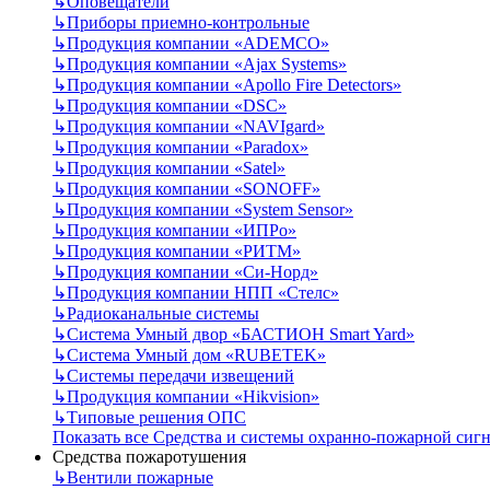
↳
Оповещатели
↳
Приборы приемно-контрольные
↳
Продукция компании «ADEMCO»
↳
Продукция компании «Ajax Systems»
↳
Продукция компании «Apollo Fire Detectors»
↳
Продукция компании «DSC»
↳
Продукция компании «NAVIgard»
↳
Продукция компании «Paradox»
↳
Продукция компании «Satel»
↳
Продукция компании «SONOFF»
↳
Продукция компании «System Sensor»
↳
Продукция компании «ИПРо»
↳
Продукция компании «РИТМ»
↳
Продукция компании «Си-Норд»
↳
Продукция компании НПП «Стелс»
↳
Радиоканальные системы
↳
Система Умный двор «БАСТИОН Smart Yard»
↳
Система Умный дом «RUBETEK»
↳
Системы передачи извещений
↳
Продукция компании «Hikvision»
↳
Типовые решения ОПС
Показать все Средства и системы охранно-пожарной сиг
Средства пожаротушения
↳
Вентили пожарные