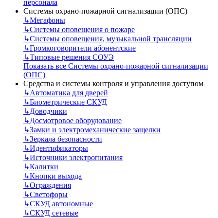
персонала
Системы охрано-пожарной сигнализации (ОПС)
↳
Мегафоны
↳
Системы оповещения о пожаре
↳
Системы оповещения, музыкальной трансляции
↳
Громкоговорители абонентские
↳
Типовые решения СОУЭ
Показать все Системы охрано-пожарной сигнализации
(ОПС)
Средства и системы контроля и управления доступом
↳
Автоматика для дверей
↳
Биометрические СКУД
↳
Доводчики
↳
Досмотровое оборудование
↳
Замки и электромеханические защелки
↳
Зеркала безопасности
↳
Идентификаторы
↳
Источники электропитания
↳
Калитки
↳
Кнопки выхода
↳
Ограждения
↳
Светофоры
↳
СКУД автономные
↳
СКУД сетевые