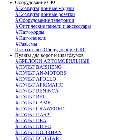
Оборудование СКС
↳
Коммутационные модули
↳
Коммутационные розетки
↳
Оборудование телефонии
↳
Оптические панели и аксессуары
↳
Патч-корды
↳
Патч-панели
↳
Разъемы
Показать все Оборудование СКС
Пульты для ворот и шлагбаумов
↳
БРЕЛОКИ АВТОМОБИЛЬНЫЕ
↳
ПУЛЬТ BAISHENG
↳
ПУЛЬТ AN-MOTORS
↳
ПУЛЬТ APOLLO
↳
ПУЛЬТ APRIMATIC
↳
ПУЛЬТ BENINCA
↳
ПУЛЬТ BFT
↳
ПУЛЬТ CAME
↳
ПУЛЬТ CRAWFORD
↳
ПУЛЬТ DASPI
↳
ПУЛЬТ DEA
↳
ПУЛЬТ DITEC
↳
ПУЛЬТ DOORHAN
↳
ПУЛЬТ ECOSTAR