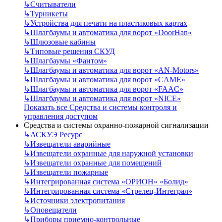
↳
Считыватели
↳
Турникеты
↳
Устройства для печати на пластиковых картах
↳
Шлагбаумы и автоматика для ворот «DoorHan»
↳
Шлюзовые кабины
↳
Типовые решения СКУД
↳
Шлагбаумы «Фантом»
↳
Шлагбаумы и автоматика для ворот «AN-Motors»
↳
Шлагбаумы и автоматика для ворот «CAME»
↳
Шлагбаумы и автоматика для ворот «FAAC»
↳
Шлагбаумы и автоматика для ворот «NICE»
Показать все Средства и системы контроля и
управления доступом
Средства и системы охранно-пожарной сигнализации
↳
АСКУЭ Ресурс
↳
Извещатели аварийные
↳
Извещатели охранные для наружной установки
↳
Извещатели охранные для помещений
↳
Извещатели пожарные
↳
Интегрированная система «ОРИОН» «Болид»
↳
Интегрированная система «Стрелец-Интеграл»
↳
Источники электропитания
↳
Оповещатели
↳
Приборы приемно-контрольные