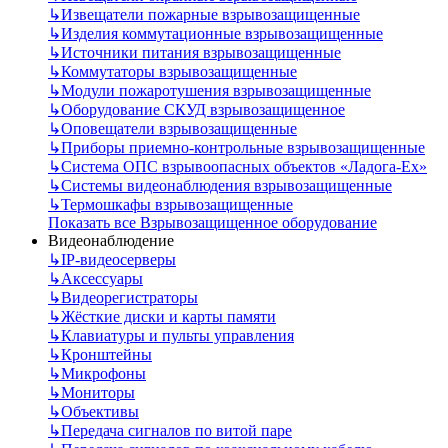
↳
Извещатели пожарные взрывозащищенные
↳
Изделия коммутационные взрывозащищенные
↳
Источники питания взрывозащищенные
↳
Коммутаторы взрывозащищенные
↳
Модули пожаротушения взрывозащищенные
↳
Оборудование СКУД взрывозащищенное
↳
Оповещатели взрывозащищенные
↳
Приборы приемно-контрольные взрывозащищенные
↳
Система ОПС взрывоопасных объектов «Ладога-Ex»
↳
Системы видеонаблюдения взрывозащищенные
↳
Термошкафы взрывозащищенные
Показать все Взрывозащищенное оборудование
Видеонаблюдение
↳
IP-видеосерверы
↳
Аксессуары
↳
Видеорегистраторы
↳
Жёсткие диски и карты памяти
↳
Клавиатуры и пульты управления
↳
Кронштейны
↳
Микрофоны
↳
Мониторы
↳
Объективы
↳
Передача сигналов по витой паре