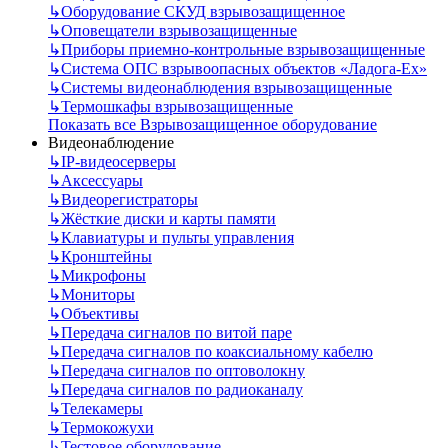
↳
Оборудование СКУД взрывозащищенное
↳
Оповещатели взрывозащищенные
↳
Приборы приемно-контрольные взрывозащищенные
↳
Система ОПС взрывоопасных объектов «Ладога-Ex»
↳
Системы видеонаблюдения взрывозащищенные
↳
Термошкафы взрывозащищенные
Показать все Взрывозащищенное оборудование
Видеонаблюдение
↳
IP-видеосерверы
↳
Аксессуары
↳
Видеорегистраторы
↳
Жёсткие диски и карты памяти
↳
Клавиатуры и пульты управления
↳
Кронштейны
↳
Микрофоны
↳
Мониторы
↳
Объективы
↳
Передача сигналов по витой паре
↳
Передача сигналов по коаксиальному кабелю
↳
Передача сигналов по оптоволокну
↳
Передача сигналов по радиоканалу
↳
Телекамеры
↳
Термокожухи
↳
Тестовое оборудование