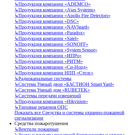
↳
Продукция компании «ADEMCO»
↳
Продукция компании «Ajax Systems»
↳
Продукция компании «Apollo Fire Detectors»
↳
Продукция компании «DSC»
↳
Продукция компании «NAVIgard»
↳
Продукция компании «Paradox»
↳
Продукция компании «Satel»
↳
Продукция компании «SONOFF»
↳
Продукция компании «System Sensor»
↳
Продукция компании «ИПРо»
↳
Продукция компании «РИТМ»
↳
Продукция компании «Си-Норд»
↳
Продукция компании НПП «Стелс»
↳
Радиоканальные системы
↳
Система Умный двор «БАСТИОН Smart Yard»
↳
Система Умный дом «RUBETEK»
↳
Системы передачи извещений
↳
Продукция компании «Hikvision»
↳
Типовые решения ОПС
Показать все Средства и системы охранно-пожарной
сигнализации
Средства пожаротушения
↳
Вентили пожарные
↳
Знаки и плакаты пожарной безопасности и охраны