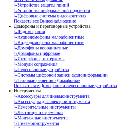
↳
Устройства защиты линий
↳
Устройства инфракрасной подсветки
↳
Цифровые системы видеоконтроля
Показать все Видеонаблюдение
Домофоны и переговорные устройства
↳
IP-домофония
↳
Аудиодомофоны малоабонентные
↳
Видеодомофоны малоабонентные
↳
Домофоны координатные
↳
Домофоны цифровые
↳
Интерфоны, интеркомы
↳
Модули сопряжения
↳
Переговорные устройства
↳
Системы цифровой записи аудиоинформации
↳
Типовые решения «Домофоны»
Показать все Домофоны и переговорные устройства
Инструменты
↳
Аксессуары для пневмоинструмента
↳
Аксессуары для электроинструмента
↳
Измерительные инструменты
↳
Лестницы и стремянки
↳
Монтажные инструменты
↳
Пневмоинструменты