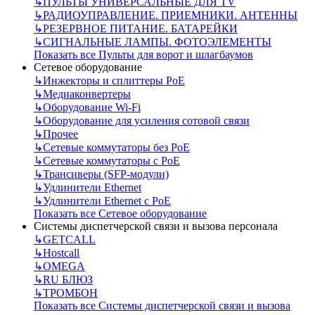
↳
ПУЛЬТЫ УНИВЕРСАЛЬНЫЕ ДЛЯ TV
↳
РАДИОУПРАВЛЕНИЕ. ПРИЕМНИКИ. АНТЕННЫ
↳
РЕЗЕРВНОЕ ПИТАНИЕ. БАТАРЕЙКИ
↳
СИГНАЛЬНЫЕ ЛАМПЫ. ФОТОЭЛЕМЕНТЫ
Показать все Пульты для ворот и шлагбаумов
Сетевое оборудование
↳
Инжекторы и сплиттеры РоЕ
↳
Медиаконвертеры
↳
Оборудование Wi-Fi
↳
Оборудование для усиления сотовой связи
↳
Прочее
↳
Сетевые коммутаторы без РоЕ
↳
Сетевые коммутаторы с РоЕ
↳
Трансиверы (SFP-модули)
↳
Удлинители Ethernet
↳
Удлинители Ethernet с PoE
Показать все Сетевое оборудование
Системы диспетчерской связи и вызова персонала
↳
GETCALL
↳
Hostcall
↳
OMEGA
↳
RU БЛЮЗ
↳
ТРОМБОН
Показать все Системы диспетчерской связи и вызова