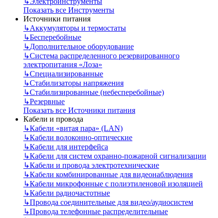
↳
Электроинструменты
Показать все Инструменты
Источники питания
↳
Аккумуляторы и термостаты
↳
Бесперебойные
↳
Дополнительное оборудование
↳
Система распределенного резервированного
электропитания «Лоза»
↳
Специализированные
↳
Стабилизаторы напряжения
↳
Стабилизированные (небесперебойные)
↳
Резервные
Показать все Источники питания
Кабели и провода
↳
Кабели «витая пара» (LAN)
↳
Кабели волоконно-оптические
↳
Кабели для интерфейса
↳
Кабели для систем охранно-пожарной сигнализации
↳
Кабели и провода электротехнические
↳
Кабели комбинированные для видеонаблюдения
↳
Кабели микрофонные с полиэтиленовой изоляцией
↳
Кабели радиочастотные
↳
Провода соединительные для видео/аудиосистем
↳
Провода телефонные распределительные