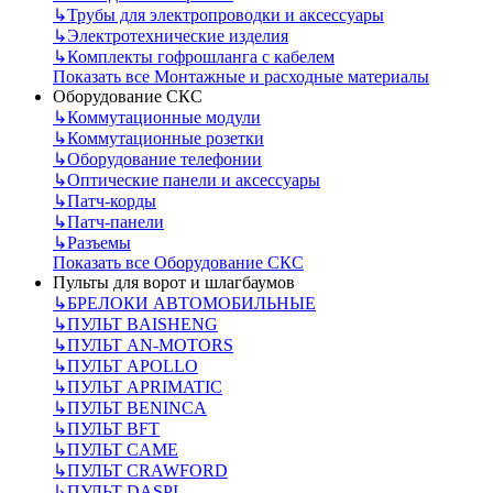
↳
Трубы для электропроводки и аксессуары
↳
Электротехнические изделия
↳
Комплекты гофрошланга с кабелем
Показать все Монтажные и расходные материалы
Оборудование СКС
↳
Коммутационные модули
↳
Коммутационные розетки
↳
Оборудование телефонии
↳
Оптические панели и аксессуары
↳
Патч-корды
↳
Патч-панели
↳
Разъемы
Показать все Оборудование СКС
Пульты для ворот и шлагбаумов
↳
БРЕЛОКИ АВТОМОБИЛЬНЫЕ
↳
ПУЛЬТ BAISHENG
↳
ПУЛЬТ AN-MOTORS
↳
ПУЛЬТ APOLLO
↳
ПУЛЬТ APRIMATIC
↳
ПУЛЬТ BENINCA
↳
ПУЛЬТ BFT
↳
ПУЛЬТ CAME
↳
ПУЛЬТ CRAWFORD
↳
ПУЛЬТ DASPI