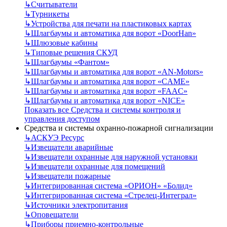
↳
Считыватели
↳
Турникеты
↳
Устройства для печати на пластиковых картах
↳
Шлагбаумы и автоматика для ворот «DoorHan»
↳
Шлюзовые кабины
↳
Типовые решения СКУД
↳
Шлагбаумы «Фантом»
↳
Шлагбаумы и автоматика для ворот «AN-Motors»
↳
Шлагбаумы и автоматика для ворот «CAME»
↳
Шлагбаумы и автоматика для ворот «FAAC»
↳
Шлагбаумы и автоматика для ворот «NICE»
Показать все Средства и системы контроля и
управления доступом
Средства и системы охранно-пожарной сигнализации
↳
АСКУЭ Ресурс
↳
Извещатели аварийные
↳
Извещатели охранные для наружной установки
↳
Извещатели охранные для помещений
↳
Извещатели пожарные
↳
Интегрированная система «ОРИОН» «Болид»
↳
Интегрированная система «Стрелец-Интеграл»
↳
Источники электропитания
↳
Оповещатели
↳
Приборы приемно-контрольные