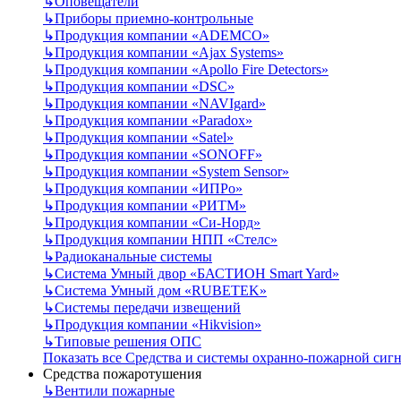
↳
Оповещатели
↳
Приборы приемно-контрольные
↳
Продукция компании «ADEMCO»
↳
Продукция компании «Ajax Systems»
↳
Продукция компании «Apollo Fire Detectors»
↳
Продукция компании «DSC»
↳
Продукция компании «NAVIgard»
↳
Продукция компании «Paradox»
↳
Продукция компании «Satel»
↳
Продукция компании «SONOFF»
↳
Продукция компании «System Sensor»
↳
Продукция компании «ИПРо»
↳
Продукция компании «РИТМ»
↳
Продукция компании «Си-Норд»
↳
Продукция компании НПП «Стелс»
↳
Радиоканальные системы
↳
Система Умный двор «БАСТИОН Smart Yard»
↳
Система Умный дом «RUBETEK»
↳
Системы передачи извещений
↳
Продукция компании «Hikvision»
↳
Типовые решения ОПС
Показать все Средства и системы охранно-пожарной сиг
Средства пожаротушения
↳
Вентили пожарные