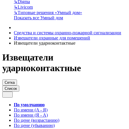
↳
Digma
↳
Livicom
↳
Типовые решения «Умный дом»
Показать все Умный дом
Средства и системы охранно-пожарной сигнализации
Извещатели охранные для помещений
Извещатели ударноконтактные
Извещатели
ударноконтактные
Сетка
Список
По умолчанию
По имени (A - Я)
По имени (Я - A)
По цене (возрастанию)
По цене (убыванию)