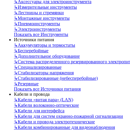
↳
Аксессуары для электроинструмента
↳
Измерительные инструменты
↳
Лестницы и стремянки
↳
Монтажные инструменты
↳
Пневмоинструменты
↳
Электроинструменты
Показать все Инструменты
Источники питания
↳
Аккумуляторы и термостаты
↳
Бесперебойные
↳
Дополнительное оборудование
↳
Система распределенного резервированного электропи
↳
Специализированные
↳
Стабилизаторы напряжения
↳
Стабилизированные (небесперебойные)
↳
Резервные
Показать все Источники питания
Кабели и провода
↳
Кабели «витая пара» (LAN)
↳
Кабели волоконно-оптические
↳
Кабели для интерфейса
↳
Кабели для систем охранно-пожарной сигнализации
↳
Кабели и провода электротехнические
↳
Кабели комбинированные для видеонаблюдения