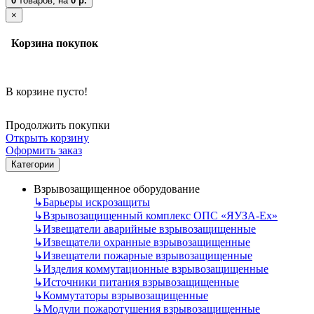
0
товаров,
на
0 р.
×
Корзина покупок
В корзине пусто!
Продолжить покупки
Открыть корзину
Оформить заказ
Категории
Взрывозащищенное оборудование
↳
Барьеры искрозащиты
↳
Взрывозащищенный комплекс ОПС «ЯУЗА-Ех»
↳
Извещатели аварийные взрывозащищенные
↳
Извещатели охранные взрывозащищенные
↳
Извещатели пожарные взрывозащищенные
↳
Изделия коммутационные взрывозащищенные
↳
Источники питания взрывозащищенные
↳
Коммутаторы взрывозащищенные
↳
Модули пожаротушения взрывозащищенные