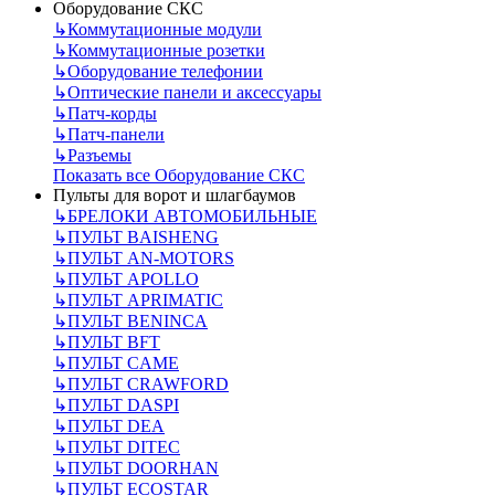
Оборудование СКС
↳
Коммутационные модули
↳
Коммутационные розетки
↳
Оборудование телефонии
↳
Оптические панели и аксессуары
↳
Патч-корды
↳
Патч-панели
↳
Разъемы
Показать все Оборудование СКС
Пульты для ворот и шлагбаумов
↳
БРЕЛОКИ АВТОМОБИЛЬНЫЕ
↳
ПУЛЬТ BAISHENG
↳
ПУЛЬТ AN-MOTORS
↳
ПУЛЬТ APOLLO
↳
ПУЛЬТ APRIMATIC
↳
ПУЛЬТ BENINCA
↳
ПУЛЬТ BFT
↳
ПУЛЬТ CAME
↳
ПУЛЬТ CRAWFORD
↳
ПУЛЬТ DASPI
↳
ПУЛЬТ DEA
↳
ПУЛЬТ DITEC
↳
ПУЛЬТ DOORHAN
↳
ПУЛЬТ ECOSTAR