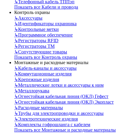
↳
Телефонный кабель ТППэп
Показать все Кабели и провода
Контроль охраны
↳
Аксессуары
↳
Идентификаторы охранника
↳
Контрольные метки
↳
Программное обеспечение
↳
Регистраторы RFID
↳
Регистраторы ТМ
↳
Сопутствующие товары
Показать все Контроль охраны
Монтажные и расходные материалы
↳
Кабель-каналы и аксессуары
↳
Коммутационные изделия
↳
Крепежные изделия
↳
Металлические лотки и аксессуары к ним
↳
Металлорукава
↳
Огнестойкая кабельная линия (ОКЛ) Гефест
↳
Огнестойкая кабельная линия (ОКЛ) Экопласт
↳
Расходные материалы
↳
Трубы для электропроводки и аксессуары
↳
Электротехнические изделия
↳
Комплекты гофрошланга с кабелем
Показать все Монтажные и расходные материалы