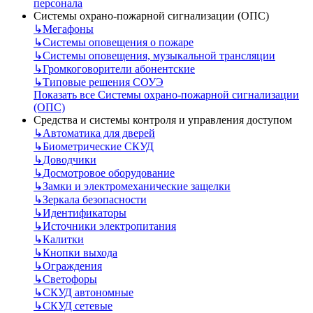
персонала
Системы охрано-пожарной сигнализации (ОПС)
↳
Мегафоны
↳
Системы оповещения о пожаре
↳
Системы оповещения, музыкальной трансляции
↳
Громкоговорители абонентские
↳
Типовые решения СОУЭ
Показать все Системы охрано-пожарной сигнализации
(ОПС)
Средства и системы контроля и управления доступом
↳
Автоматика для дверей
↳
Биометрические СКУД
↳
Доводчики
↳
Досмотровое оборудование
↳
Замки и электромеханические защелки
↳
Зеркала безопасности
↳
Идентификаторы
↳
Источники электропитания
↳
Калитки
↳
Кнопки выхода
↳
Ограждения
↳
Светофоры
↳
СКУД автономные
↳
СКУД сетевые