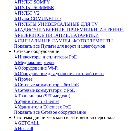
↳
ПУЛЬТ SOMFY
↳
ПУЛЬТ SOMMER
↳
ПУЛЬТ V2
↳
Пульт СOMUNELLO
↳
ПУЛЬТЫ УНИВЕРСАЛЬНЫЕ ДЛЯ TV
↳
РАДИОУПРАВЛЕНИЕ. ПРИЕМНИКИ. АНТЕННЫ
↳
РЕЗЕРВНОЕ ПИТАНИЕ. БАТАРЕЙКИ
↳
СИГНАЛЬНЫЕ ЛАМПЫ. ФОТОЭЛЕМЕНТЫ
Показать все Пульты для ворот и шлагбаумов
Сетевое оборудование
↳
Инжекторы и сплиттеры РоЕ
↳
Медиаконвертеры
↳
Оборудование Wi-Fi
↳
Оборудование для усиления сотовой связи
↳
Прочее
↳
Сетевые коммутаторы без РоЕ
↳
Сетевые коммутаторы с РоЕ
↳
Трансиверы (SFP-модули)
↳
Удлинители Ethernet
↳
Удлинители Ethernet с PoE
Показать все Сетевое оборудование
Системы диспетчерской связи и вызова персонала
↳
GETCALL
↳
Hostcall