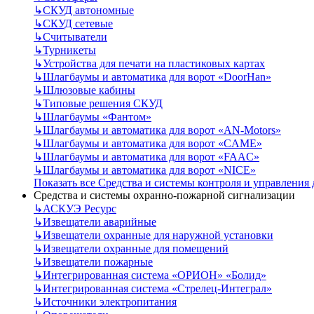
↳
СКУД автономные
↳
СКУД сетевые
↳
Считыватели
↳
Турникеты
↳
Устройства для печати на пластиковых картах
↳
Шлагбаумы и автоматика для ворот «DoorHan»
↳
Шлюзовые кабины
↳
Типовые решения СКУД
↳
Шлагбаумы «Фантом»
↳
Шлагбаумы и автоматика для ворот «AN-Motors»
↳
Шлагбаумы и автоматика для ворот «CAME»
↳
Шлагбаумы и автоматика для ворот «FAAC»
↳
Шлагбаумы и автоматика для ворот «NICE»
Показать все Средства и системы контроля и управления
Средства и системы охранно-пожарной сигнализации
↳
АСКУЭ Ресурс
↳
Извещатели аварийные
↳
Извещатели охранные для наружной установки
↳
Извещатели охранные для помещений
↳
Извещатели пожарные
↳
Интегрированная система «ОРИОН» «Болид»
↳
Интегрированная система «Стрелец-Интеграл»
↳
Источники электропитания