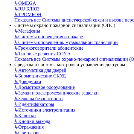
↳
OMEGA
↳
RU БЛЮЗ
↳
ТРОМБОН
Показать все Системы диспетчерской связи и вызова пер
Системы охрано-пожарной сигнализации (ОПС)
↳
Мегафоны
↳
Системы оповещения о пожаре
↳
Системы оповещения, музыкальной трансляции
↳
Громкоговорители абонентские
↳
Типовые решения СОУЭ
Показать все Системы охрано-пожарной сигнализации (
Средства и системы контроля и управления доступом
↳
Автоматика для дверей
↳
Биометрические СКУД
↳
Доводчики
↳
Досмотровое оборудование
↳
Замки и электромеханические защелки
↳
Зеркала безопасности
↳
Идентификаторы
↳
Источники электропитания
↳
Калитки
↳
Кнопки выхода
↳
Ограждения
↳
Светофоры