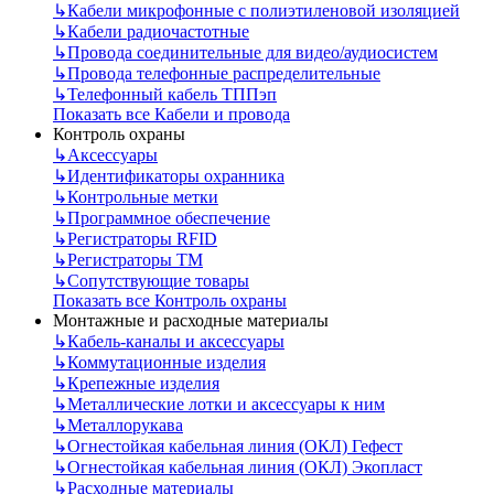
↳
Кабели микрофонные с полиэтиленовой изоляцией
↳
Кабели радиочастотные
↳
Провода соединительные для видео/аудиосистем
↳
Провода телефонные распределительные
↳
Телефонный кабель ТППэп
Показать все Кабели и провода
Контроль охраны
↳
Аксессуары
↳
Идентификаторы охранника
↳
Контрольные метки
↳
Программное обеспечение
↳
Регистраторы RFID
↳
Регистраторы ТМ
↳
Сопутствующие товары
Показать все Контроль охраны
Монтажные и расходные материалы
↳
Кабель-каналы и аксессуары
↳
Коммутационные изделия
↳
Крепежные изделия
↳
Металлические лотки и аксессуары к ним
↳
Металлорукава
↳
Огнестойкая кабельная линия (ОКЛ) Гефест
↳
Огнестойкая кабельная линия (ОКЛ) Экопласт
↳
Расходные материалы