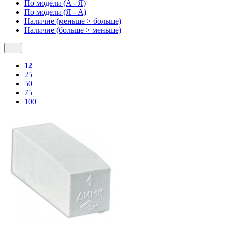
По модели (A - Я)
По модели (Я - A)
Наличие (меньше > больше)
Наличие (больше > меньше)
12
25
50
75
100