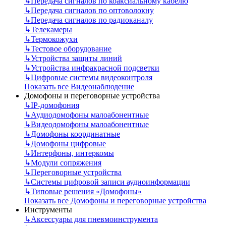
↳
Передача сигналов по коаксиальному кабелю
↳
Передача сигналов по оптоволокну
↳
Передача сигналов по радиоканалу
↳
Телекамеры
↳
Термокожухи
↳
Тестовое оборудование
↳
Устройства защиты линий
↳
Устройства инфракрасной подсветки
↳
Цифровые системы видеоконтроля
Показать все Видеонаблюдение
Домофоны и переговорные устройства
↳
IP-домофония
↳
Аудиодомофоны малоабонентные
↳
Видеодомофоны малоабонентные
↳
Домофоны координатные
↳
Домофоны цифровые
↳
Интерфоны, интеркомы
↳
Модули сопряжения
↳
Переговорные устройства
↳
Системы цифровой записи аудиоинформации
↳
Типовые решения «Домофоны»
Показать все Домофоны и переговорные устройства
Инструменты
↳
Аксессуары для пневмоинструмента