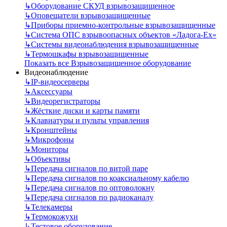
↳
Оборудование СКУД взрывозащищенное
↳
Оповещатели взрывозащищенные
↳
Приборы приемно-контрольные взрывозащищенные
↳
Система ОПС взрывоопасных объектов «Ладога-Ex»
↳
Системы видеонаблюдения взрывозащищенные
↳
Термошкафы взрывозащищенные
Показать все Взрывозащищенное оборудование
Видеонаблюдение
↳
IP-видеосерверы
↳
Аксессуары
↳
Видеорегистраторы
↳
Жёсткие диски и карты памяти
↳
Клавиатуры и пульты управления
↳
Кронштейны
↳
Микрофоны
↳
Мониторы
↳
Объективы
↳
Передача сигналов по витой паре
↳
Передача сигналов по коаксиальному кабелю
↳
Передача сигналов по оптоволокну
↳
Передача сигналов по радиоканалу
↳
Телекамеры
↳
Термокожухи
↳
Тестовое оборудование