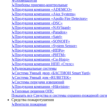
↳
Оповещатели
↳
Приборы приемно-контрольные
↳
Продукция компании «ADEMCO»
↳
Продукция компании «Ajax Systems»
↳
Продукция компании «Apollo Fire Detectors»
↳
Продукция компании «DSC»
↳
Продукция компании «NAVIgard»
↳
Продукция компании «Paradox»
↳
Продукция компании «Satel»
↳
Продукция компании «SONOFF»
↳
Продукция компании «System Sensor»
↳
Продукция компании «ИПРо»
↳
Продукция компании «РИТМ»
↳
Продукция компании «Си-Норд»
↳
Продукция компании НПП «Стелс»
↳
Радиоканальные системы
↳
Система Умный двор «БАСТИОН Smart Yard»
↳
Система Умный дом «RUBETEK»
↳
Системы передачи извещений
↳
Продукция компании «Hikvision»
↳
Типовые решения ОПС
Показать все Средства и системы охранно-пожарной сиг
Средства пожаротушения
↳
Вентили пожарные