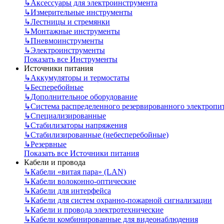
↳
Аксессуары для электроинструмента
↳
Измерительные инструменты
↳
Лестницы и стремянки
↳
Монтажные инструменты
↳
Пневмоинструменты
↳
Электроинструменты
Показать все Инструменты
Источники питания
↳
Аккумуляторы и термостаты
↳
Бесперебойные
↳
Дополнительное оборудование
↳
Система распределенного резервированного электропи
↳
Специализированные
↳
Стабилизаторы напряжения
↳
Стабилизированные (небесперебойные)
↳
Резервные
Показать все Источники питания
Кабели и провода
↳
Кабели «витая пара» (LAN)
↳
Кабели волоконно-оптические
↳
Кабели для интерфейса
↳
Кабели для систем охранно-пожарной сигнализации
↳
Кабели и провода электротехнические
↳
Кабели комбинированные для видеонаблюдения