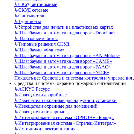
↳
СКУД автономные
↳
СКУД сетевые
↳
Считыватели
↳
Турникеты
↳
Устройства для печати на пластиковых картах
↳
Шлагбаумы и автоматика для ворот «DoorHan»
↳
Шлюзовые кабины
↳
Типовые решения СКУД
↳
Шлагбаумы «Фантом»
↳
Шлагбаумы и автоматика для ворот «AN-Motors»
↳
Шлагбаумы и автоматика для ворот «CAME»
↳
Шлагбаумы и автоматика для ворот «FAAC»
↳
Шлагбаумы и автоматика для ворот «NICE»
Показать все Средства и системы контроля и управления
Средства и системы охранно-пожарной сигнализации
↳
АСКУЭ Ресурс
↳
Извещатели аварийные
↳
Извещатели охранные для наружной установки
↳
Извещатели охранные для помещений
↳
Извещатели пожарные
↳
Интегрированная система «ОРИОН» «Болид»
↳
Интегрированная система «Стрелец-Интеграл»
↳
Источники электропитания