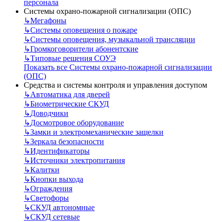
персонала
Системы охрано-пожарной сигнализации (ОПС)
↳
Мегафоны
↳
Системы оповещения о пожаре
↳
Системы оповещения, музыкальной трансляции
↳
Громкоговорители абонентские
↳
Типовые решения СОУЭ
Показать все Системы охрано-пожарной сигнализации
(ОПС)
Средства и системы контроля и управления доступом
↳
Автоматика для дверей
↳
Биометрические СКУД
↳
Доводчики
↳
Досмотровое оборудование
↳
Замки и электромеханические защелки
↳
Зеркала безопасности
↳
Идентификаторы
↳
Источники электропитания
↳
Калитки
↳
Кнопки выхода
↳
Ограждения
↳
Светофоры
↳
СКУД автономные
↳
СКУД сетевые