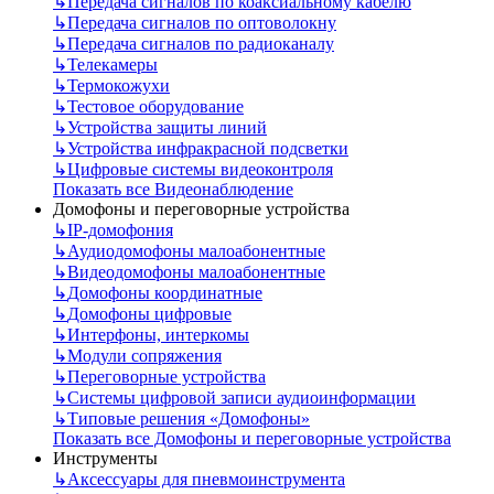
↳
Передача сигналов по коаксиальному кабелю
↳
Передача сигналов по оптоволокну
↳
Передача сигналов по радиоканалу
↳
Телекамеры
↳
Термокожухи
↳
Тестовое оборудование
↳
Устройства защиты линий
↳
Устройства инфракрасной подсветки
↳
Цифровые системы видеоконтроля
Показать все Видеонаблюдение
Домофоны и переговорные устройства
↳
IP-домофония
↳
Аудиодомофоны малоабонентные
↳
Видеодомофоны малоабонентные
↳
Домофоны координатные
↳
Домофоны цифровые
↳
Интерфоны, интеркомы
↳
Модули сопряжения
↳
Переговорные устройства
↳
Системы цифровой записи аудиоинформации
↳
Типовые решения «Домофоны»
Показать все Домофоны и переговорные устройства
Инструменты
↳
Аксессуары для пневмоинструмента