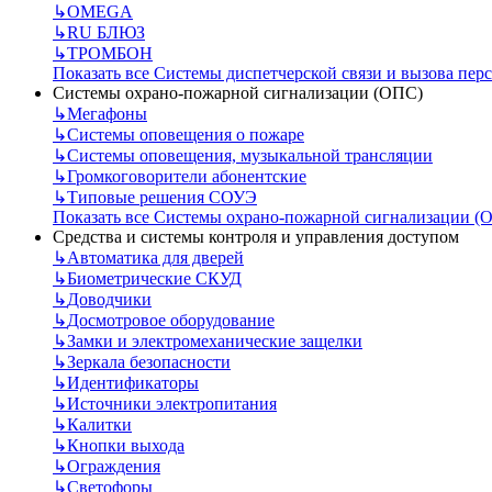
↳
OMEGA
↳
RU БЛЮЗ
↳
ТРОМБОН
Показать все Системы диспетчерской связи и вызова пер
Системы охрано-пожарной сигнализации (ОПС)
↳
Мегафоны
↳
Системы оповещения о пожаре
↳
Системы оповещения, музыкальной трансляции
↳
Громкоговорители абонентские
↳
Типовые решения СОУЭ
Показать все Системы охрано-пожарной сигнализации (
Средства и системы контроля и управления доступом
↳
Автоматика для дверей
↳
Биометрические СКУД
↳
Доводчики
↳
Досмотровое оборудование
↳
Замки и электромеханические защелки
↳
Зеркала безопасности
↳
Идентификаторы
↳
Источники электропитания
↳
Калитки
↳
Кнопки выхода
↳
Ограждения
↳
Светофоры