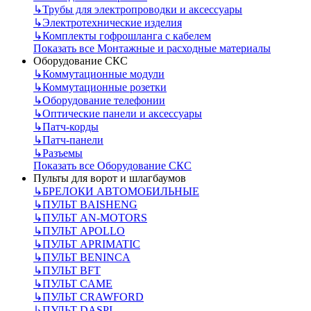
↳
Трубы для электропроводки и аксессуары
↳
Электротехнические изделия
↳
Комплекты гофрошланга с кабелем
Показать все Монтажные и расходные материалы
Оборудование СКС
↳
Коммутационные модули
↳
Коммутационные розетки
↳
Оборудование телефонии
↳
Оптические панели и аксессуары
↳
Патч-корды
↳
Патч-панели
↳
Разъемы
Показать все Оборудование СКС
Пульты для ворот и шлагбаумов
↳
БРЕЛОКИ АВТОМОБИЛЬНЫЕ
↳
ПУЛЬТ BAISHENG
↳
ПУЛЬТ AN-MOTORS
↳
ПУЛЬТ APOLLO
↳
ПУЛЬТ APRIMATIC
↳
ПУЛЬТ BENINCA
↳
ПУЛЬТ BFT
↳
ПУЛЬТ CAME
↳
ПУЛЬТ CRAWFORD
↳
ПУЛЬТ DASPI