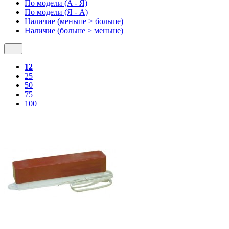
По модели (A - Я)
По модели (Я - A)
Наличие (меньше > больше)
Наличие (больше > меньше)
12
25
50
75
100