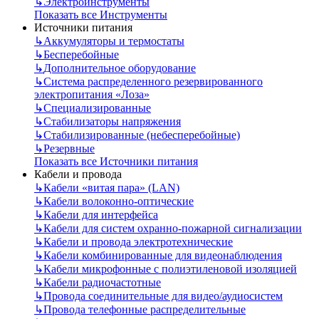
↳
Электроинструменты
Показать все Инструменты
Источники питания
↳
Аккумуляторы и термостаты
↳
Бесперебойные
↳
Дополнительное оборудование
↳
Система распределенного резервированного
электропитания «Лоза»
↳
Специализированные
↳
Стабилизаторы напряжения
↳
Стабилизированные (небесперебойные)
↳
Резервные
Показать все Источники питания
Кабели и провода
↳
Кабели «витая пара» (LAN)
↳
Кабели волоконно-оптические
↳
Кабели для интерфейса
↳
Кабели для систем охранно-пожарной сигнализации
↳
Кабели и провода электротехнические
↳
Кабели комбинированные для видеонаблюдения
↳
Кабели микрофонные с полиэтиленовой изоляцией
↳
Кабели радиочастотные
↳
Провода соединительные для видео/аудиосистем
↳
Провода телефонные распределительные