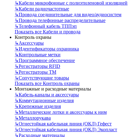
↳
Кабели микрофонные с полиэтиленовой изоляцией
↳
Кабели радиочастотные
↳
Провода соединительные для видео/аудиосистем
↳
Провода телефонные распределительные
↳
Телефонный кабель ТППэп
Показать все Кабели и провода
Контроль охраны
↳
Аксессуары
↳
Идентификаторы охранника
↳
Контрольные метки
↳
Программное обеспечение
↳
Регистраторы RFID
↳
Регистраторы ТМ
↳
Сопутствующие товары
Показать все Контроль охраны
Монтажные и расходные материалы
↳
Кабель-каналы и аксессуары
↳
Коммутационные изделия
↳
Крепежные изделия
↳
Металлические лотки и аксессуары к ним
↳
Металлорукава
↳
Огнестойкая кабельная линия (ОКЛ) Гефест
↳
Огнестойкая кабельная линия (ОКЛ) Экопласт
↳
Расходные материалы