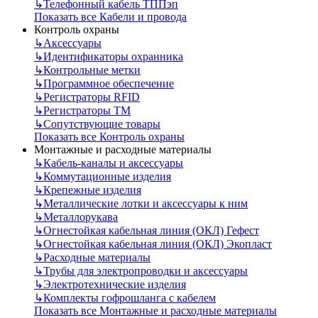
↳
Телефонный кабель ТППэп
Показать все Кабели и провода
Контроль охраны
↳
Аксессуары
↳
Идентификаторы охранника
↳
Контрольные метки
↳
Программное обеспечение
↳
Регистраторы RFID
↳
Регистраторы ТМ
↳
Сопутствующие товары
Показать все Контроль охраны
Монтажные и расходные материалы
↳
Кабель-каналы и аксессуары
↳
Коммутационные изделия
↳
Крепежные изделия
↳
Металлические лотки и аксессуары к ним
↳
Металлорукава
↳
Огнестойкая кабельная линия (ОКЛ) Гефест
↳
Огнестойкая кабельная линия (ОКЛ) Экопласт
↳
Расходные материалы
↳
Трубы для электропроводки и аксессуары
↳
Электротехнические изделия
↳
Комплекты гофрошланга с кабелем
Показать все Монтажные и расходные материалы