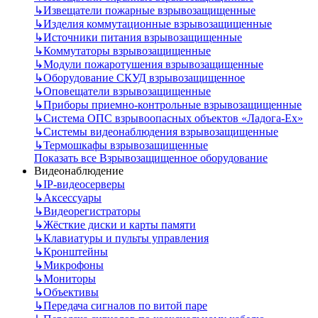
↳
Извещатели пожарные взрывозащищенные
↳
Изделия коммутационные взрывозащищенные
↳
Источники питания взрывозащищенные
↳
Коммутаторы взрывозащищенные
↳
Модули пожаротушения взрывозащищенные
↳
Оборудование СКУД взрывозащищенное
↳
Оповещатели взрывозащищенные
↳
Приборы приемно-контрольные взрывозащищенные
↳
Система ОПС взрывоопасных объектов «Ладога-Ex»
↳
Системы видеонаблюдения взрывозащищенные
↳
Термошкафы взрывозащищенные
Показать все Взрывозащищенное оборудование
Видеонаблюдение
↳
IP-видеосерверы
↳
Аксессуары
↳
Видеорегистраторы
↳
Жёсткие диски и карты памяти
↳
Клавиатуры и пульты управления
↳
Кронштейны
↳
Микрофоны
↳
Мониторы
↳
Объективы
↳
Передача сигналов по витой паре