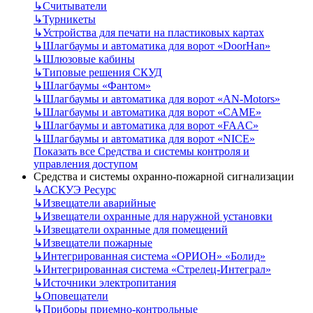
↳
Считыватели
↳
Турникеты
↳
Устройства для печати на пластиковых картах
↳
Шлагбаумы и автоматика для ворот «DoorHan»
↳
Шлюзовые кабины
↳
Типовые решения СКУД
↳
Шлагбаумы «Фантом»
↳
Шлагбаумы и автоматика для ворот «AN-Motors»
↳
Шлагбаумы и автоматика для ворот «CAME»
↳
Шлагбаумы и автоматика для ворот «FAAC»
↳
Шлагбаумы и автоматика для ворот «NICE»
Показать все Средства и системы контроля и
управления доступом
Средства и системы охранно-пожарной сигнализации
↳
АСКУЭ Ресурс
↳
Извещатели аварийные
↳
Извещатели охранные для наружной установки
↳
Извещатели охранные для помещений
↳
Извещатели пожарные
↳
Интегрированная система «ОРИОН» «Болид»
↳
Интегрированная система «Стрелец-Интеграл»
↳
Источники электропитания
↳
Оповещатели
↳
Приборы приемно-контрольные