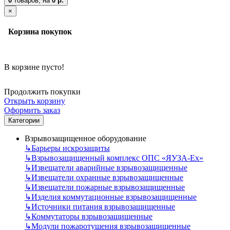
0
товаров,
на
0 р.
×
Корзина покупок
В корзине пусто!
Продолжить покупки
Открыть корзину
Оформить заказ
Категории
Взрывозащищенное оборудование
↳
Барьеры искрозащиты
↳
Взрывозащищенный комплекс ОПС «ЯУЗА-Ех»
↳
Извещатели аварийные взрывозащищенные
↳
Извещатели охранные взрывозащищенные
↳
Извещатели пожарные взрывозащищенные
↳
Изделия коммутационные взрывозащищенные
↳
Источники питания взрывозащищенные
↳
Коммутаторы взрывозащищенные
↳
Модули пожаротушения взрывозащищенные