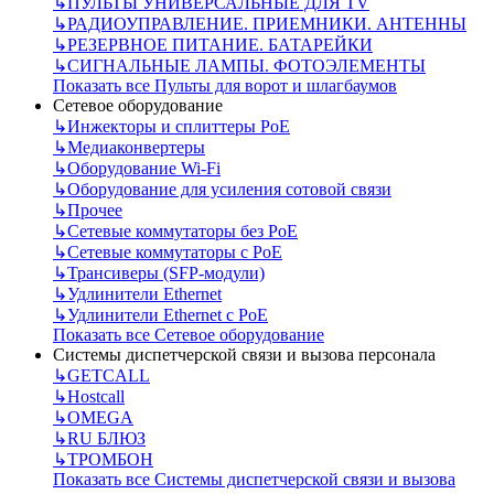
↳
ПУЛЬТЫ УНИВЕРСАЛЬНЫЕ ДЛЯ TV
↳
РАДИОУПРАВЛЕНИЕ. ПРИЕМНИКИ. АНТЕННЫ
↳
РЕЗЕРВНОЕ ПИТАНИЕ. БАТАРЕЙКИ
↳
СИГНАЛЬНЫЕ ЛАМПЫ. ФОТОЭЛЕМЕНТЫ
Показать все Пульты для ворот и шлагбаумов
Сетевое оборудование
↳
Инжекторы и сплиттеры РоЕ
↳
Медиаконвертеры
↳
Оборудование Wi-Fi
↳
Оборудование для усиления сотовой связи
↳
Прочее
↳
Сетевые коммутаторы без РоЕ
↳
Сетевые коммутаторы с РоЕ
↳
Трансиверы (SFP-модули)
↳
Удлинители Ethernet
↳
Удлинители Ethernet с PoE
Показать все Сетевое оборудование
Системы диспетчерской связи и вызова персонала
↳
GETCALL
↳
Hostcall
↳
OMEGA
↳
RU БЛЮЗ
↳
ТРОМБОН
Показать все Системы диспетчерской связи и вызова