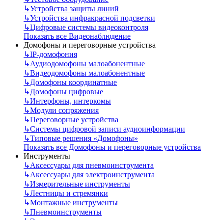
↳
Устройства защиты линий
↳
Устройства инфракрасной подсветки
↳
Цифровые системы видеоконтроля
Показать все Видеонаблюдение
Домофоны и переговорные устройства
↳
IP-домофония
↳
Аудиодомофоны малоабонентные
↳
Видеодомофоны малоабонентные
↳
Домофоны координатные
↳
Домофоны цифровые
↳
Интерфоны, интеркомы
↳
Модули сопряжения
↳
Переговорные устройства
↳
Системы цифровой записи аудиоинформации
↳
Типовые решения «Домофоны»
Показать все Домофоны и переговорные устройства
Инструменты
↳
Аксессуары для пневмоинструмента
↳
Аксессуары для электроинструмента
↳
Измерительные инструменты
↳
Лестницы и стремянки
↳
Монтажные инструменты
↳
Пневмоинструменты