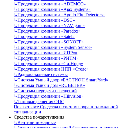
↳
Продукция компании «ADEMCO»
↳
Продукция компании «Ajax Systems»
↳
Продукция компании «Apollo Fire Detectors»
↳
Продукция компании «DSC»
↳
Продукция компании «NAVIgard»
↳
Продукция компании «Paradox»
↳
Продукция компании «Satel»
↳
Продукция компании «SONOFF»
↳
Продукция компании «System Sensor»
↳
Продукция компании «ИПРо»
↳
Продукция компании «РИТМ»
↳
Продукция компании «Си-Норд»
↳
Продукция компании НПП «Стелс»
↳
Радиоканальные системы
↳
Система Умный двор «БАСТИОН Smart Yard»
↳
Система Умный дом «RUBETEK»
↳
Системы передачи извещений
↳
Продукция компании «Hikvision»
↳
Типовые решения ОПС
Показать все Средства и системы охранно-пожарной
сигнализации
Средства пожаротушения
↳
Вентили пожарные
↳
Знаки и плакаты пожарной безопасности и охраны