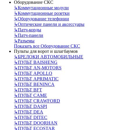
Оборудование СКС
↳
Коммутационные модули
↳
Коммутационные розетки
↳
Оборудование телефонии
↳
Оптические панели и аксессуары
↳
Патч-корды
↳
Патч-панели
↳
Разъемы
Показать все Оборудование СКС
Пульты для ворот и шлагбаумов
↳
БРЕЛОКИ АВТОМОБИЛЬНЫЕ
↳
ПУЛЬТ BAISHENG
↳
ПУЛЬТ AN-MOTORS
↳
ПУЛЬТ APOLLO
↳
ПУЛЬТ APRIMATIC
↳
ПУЛЬТ BENINCA
↳
ПУЛЬТ BFT
↳
ПУЛЬТ CAME
↳
ПУЛЬТ CRAWFORD
↳
ПУЛЬТ DASPI
↳
ПУЛЬТ DEA
↳
ПУЛЬТ DITEC
↳
ПУЛЬТ DOORHAN
↳
ПУЛЬТ ECOSTAR