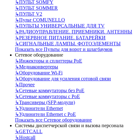
↳
ПУЛЬТ SOMFY
↳
ПУЛЬТ SOMMER
↳
ПУЛЬТ V2
↳
Пульт СOMUNELLO
↳
ПУЛЬТЫ УНИВЕРСАЛЬНЫЕ ДЛЯ TV
↳
РАДИОУПРАВЛЕНИЕ. ПРИЕМНИКИ. АНТЕННЫ
↳
РЕЗЕРВНОЕ ПИТАНИЕ. БАТАРЕЙКИ
↳
СИГНАЛЬНЫЕ ЛАМПЫ. ФОТОЭЛЕМЕНТЫ
Показать все Пульты для ворот и шлагбаумов
Сетевое оборудование
↳
Инжекторы и сплиттеры РоЕ
↳
Медиаконвертеры
↳
Оборудование Wi-Fi
↳
Оборудование для усиления сотовой связи
↳
Прочее
↳
Сетевые коммутаторы без РоЕ
↳
Сетевые коммутаторы с РоЕ
↳
Трансиверы (SFP-модули)
↳
Удлинители Ethernet
↳
Удлинители Ethernet с PoE
Показать все Сетевое оборудование
Системы диспетчерской связи и вызова персонала
↳
GETCALL
↳
Hostcall