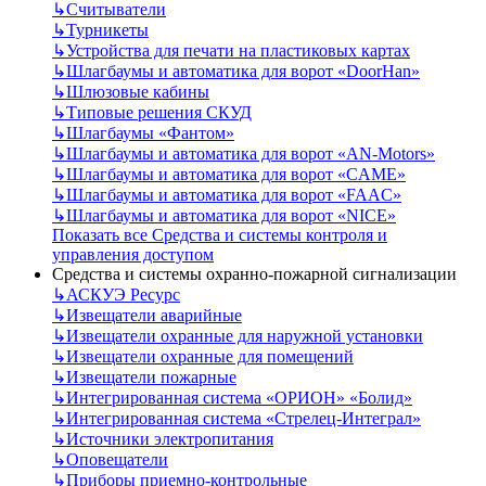
↳
Считыватели
↳
Турникеты
↳
Устройства для печати на пластиковых картах
↳
Шлагбаумы и автоматика для ворот «DoorHan»
↳
Шлюзовые кабины
↳
Типовые решения СКУД
↳
Шлагбаумы «Фантом»
↳
Шлагбаумы и автоматика для ворот «AN-Motors»
↳
Шлагбаумы и автоматика для ворот «CAME»
↳
Шлагбаумы и автоматика для ворот «FAAC»
↳
Шлагбаумы и автоматика для ворот «NICE»
Показать все Средства и системы контроля и
управления доступом
Средства и системы охранно-пожарной сигнализации
↳
АСКУЭ Ресурс
↳
Извещатели аварийные
↳
Извещатели охранные для наружной установки
↳
Извещатели охранные для помещений
↳
Извещатели пожарные
↳
Интегрированная система «ОРИОН» «Болид»
↳
Интегрированная система «Стрелец-Интеграл»
↳
Источники электропитания
↳
Оповещатели
↳
Приборы приемно-контрольные