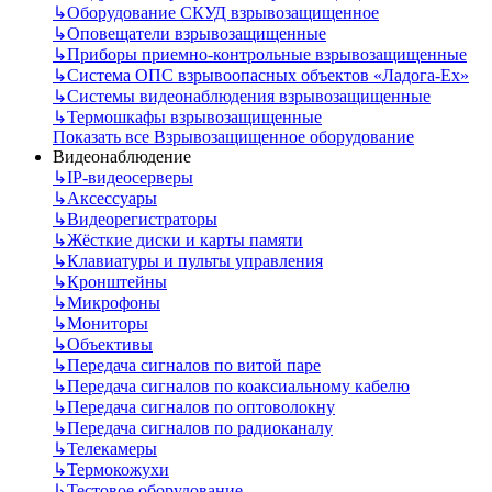
↳
Оборудование СКУД взрывозащищенное
↳
Оповещатели взрывозащищенные
↳
Приборы приемно-контрольные взрывозащищенные
↳
Система ОПС взрывоопасных объектов «Ладога-Ex»
↳
Системы видеонаблюдения взрывозащищенные
↳
Термошкафы взрывозащищенные
Показать все Взрывозащищенное оборудование
Видеонаблюдение
↳
IP-видеосерверы
↳
Аксессуары
↳
Видеорегистраторы
↳
Жёсткие диски и карты памяти
↳
Клавиатуры и пульты управления
↳
Кронштейны
↳
Микрофоны
↳
Мониторы
↳
Объективы
↳
Передача сигналов по витой паре
↳
Передача сигналов по коаксиальному кабелю
↳
Передача сигналов по оптоволокну
↳
Передача сигналов по радиоканалу
↳
Телекамеры
↳
Термокожухи
↳
Тестовое оборудование