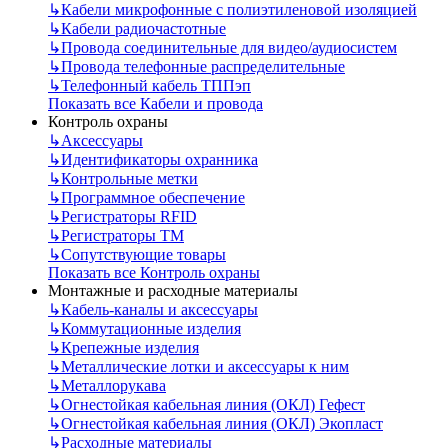
↳
Кабели микрофонные с полиэтиленовой изоляцией
↳
Кабели радиочастотные
↳
Провода соединительные для видео/аудиосистем
↳
Провода телефонные распределительные
↳
Телефонный кабель ТППэп
Показать все Кабели и провода
Контроль охраны
↳
Аксессуары
↳
Идентификаторы охранника
↳
Контрольные метки
↳
Программное обеспечение
↳
Регистраторы RFID
↳
Регистраторы ТМ
↳
Сопутствующие товары
Показать все Контроль охраны
Монтажные и расходные материалы
↳
Кабель-каналы и аксессуары
↳
Коммутационные изделия
↳
Крепежные изделия
↳
Металлические лотки и аксессуары к ним
↳
Металлорукава
↳
Огнестойкая кабельная линия (ОКЛ) Гефест
↳
Огнестойкая кабельная линия (ОКЛ) Экопласт
↳
Расходные материалы