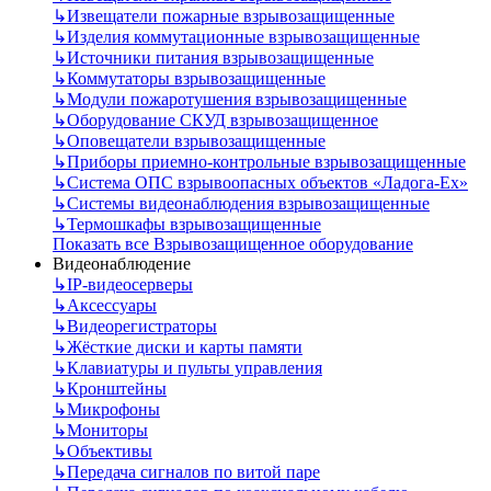
↳
Извещатели пожарные взрывозащищенные
↳
Изделия коммутационные взрывозащищенные
↳
Источники питания взрывозащищенные
↳
Коммутаторы взрывозащищенные
↳
Модули пожаротушения взрывозащищенные
↳
Оборудование СКУД взрывозащищенное
↳
Оповещатели взрывозащищенные
↳
Приборы приемно-контрольные взрывозащищенные
↳
Система ОПС взрывоопасных объектов «Ладога-Ex»
↳
Системы видеонаблюдения взрывозащищенные
↳
Термошкафы взрывозащищенные
Показать все Взрывозащищенное оборудование
Видеонаблюдение
↳
IP-видеосерверы
↳
Аксессуары
↳
Видеорегистраторы
↳
Жёсткие диски и карты памяти
↳
Клавиатуры и пульты управления
↳
Кронштейны
↳
Микрофоны
↳
Мониторы
↳
Объективы
↳
Передача сигналов по витой паре