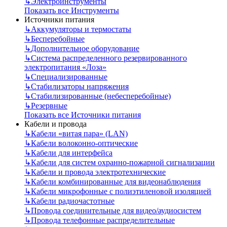
↳
Электроинструменты
Показать все Инструменты
Источники питания
↳
Аккумуляторы и термостаты
↳
Бесперебойные
↳
Дополнительное оборудование
↳
Система распределенного резервированного
электропитания «Лоза»
↳
Специализированные
↳
Стабилизаторы напряжения
↳
Стабилизированные (небесперебойные)
↳
Резервные
Показать все Источники питания
Кабели и провода
↳
Кабели «витая пара» (LAN)
↳
Кабели волоконно-оптические
↳
Кабели для интерфейса
↳
Кабели для систем охранно-пожарной сигнализации
↳
Кабели и провода электротехнические
↳
Кабели комбинированные для видеонаблюдения
↳
Кабели микрофонные с полиэтиленовой изоляцией
↳
Кабели радиочастотные
↳
Провода соединительные для видео/аудиосистем
↳
Провода телефонные распределительные