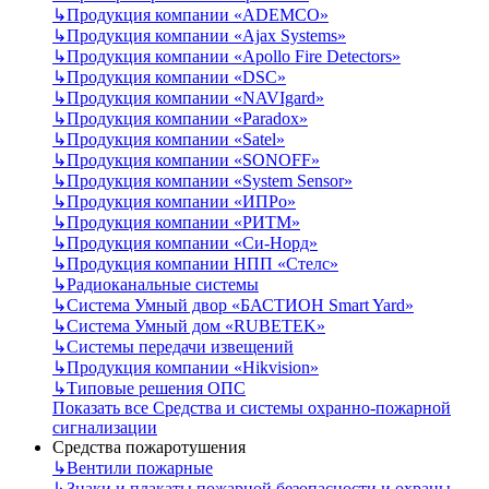
↳
Продукция компании «ADEMCO»
↳
Продукция компании «Ajax Systems»
↳
Продукция компании «Apollo Fire Detectors»
↳
Продукция компании «DSC»
↳
Продукция компании «NAVIgard»
↳
Продукция компании «Paradox»
↳
Продукция компании «Satel»
↳
Продукция компании «SONOFF»
↳
Продукция компании «System Sensor»
↳
Продукция компании «ИПРо»
↳
Продукция компании «РИТМ»
↳
Продукция компании «Си-Норд»
↳
Продукция компании НПП «Стелс»
↳
Радиоканальные системы
↳
Система Умный двор «БАСТИОН Smart Yard»
↳
Система Умный дом «RUBETEK»
↳
Системы передачи извещений
↳
Продукция компании «Hikvision»
↳
Типовые решения ОПС
Показать все Средства и системы охранно-пожарной
сигнализации
Средства пожаротушения
↳
Вентили пожарные
↳
Знаки и плакаты пожарной безопасности и охраны