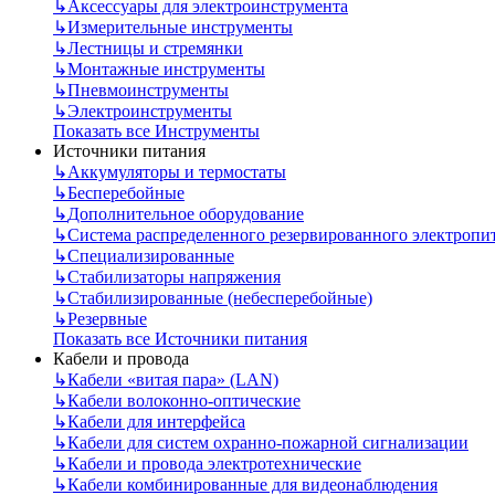
↳
Аксессуары для электроинструмента
↳
Измерительные инструменты
↳
Лестницы и стремянки
↳
Монтажные инструменты
↳
Пневмоинструменты
↳
Электроинструменты
Показать все Инструменты
Источники питания
↳
Аккумуляторы и термостаты
↳
Бесперебойные
↳
Дополнительное оборудование
↳
Система распределенного резервированного электропи
↳
Специализированные
↳
Стабилизаторы напряжения
↳
Стабилизированные (небесперебойные)
↳
Резервные
Показать все Источники питания
Кабели и провода
↳
Кабели «витая пара» (LAN)
↳
Кабели волоконно-оптические
↳
Кабели для интерфейса
↳
Кабели для систем охранно-пожарной сигнализации
↳
Кабели и провода электротехнические
↳
Кабели комбинированные для видеонаблюдения