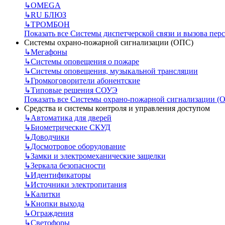
↳
OMEGA
↳
RU БЛЮЗ
↳
ТРОМБОН
Показать все Системы диспетчерской связи и вызова пер
Системы охрано-пожарной сигнализации (ОПС)
↳
Мегафоны
↳
Системы оповещения о пожаре
↳
Системы оповещения, музыкальной трансляции
↳
Громкоговорители абонентские
↳
Типовые решения СОУЭ
Показать все Системы охрано-пожарной сигнализации (
Средства и системы контроля и управления доступом
↳
Автоматика для дверей
↳
Биометрические СКУД
↳
Доводчики
↳
Досмотровое оборудование
↳
Замки и электромеханические защелки
↳
Зеркала безопасности
↳
Идентификаторы
↳
Источники электропитания
↳
Калитки
↳
Кнопки выхода
↳
Ограждения
↳
Светофоры