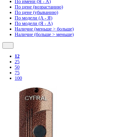
По имени (Я - A)
По цене (возрастанию)
По цене (убыванию)
По модели (A - Я)
По модели (Я - A)
Наличие (меньше > больше)
Наличие (больше > меньше)
12
25
50
75
100