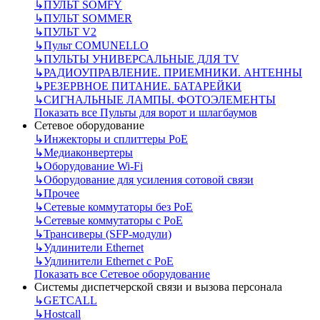
↳
ПУЛЬТ SOMFY
↳
ПУЛЬТ SOMMER
↳
ПУЛЬТ V2
↳
Пульт СOMUNELLO
↳
ПУЛЬТЫ УНИВЕРСАЛЬНЫЕ ДЛЯ TV
↳
РАДИОУПРАВЛЕНИЕ. ПРИЕМНИКИ. АНТЕННЫ
↳
РЕЗЕРВНОЕ ПИТАНИЕ. БАТАРЕЙКИ
↳
СИГНАЛЬНЫЕ ЛАМПЫ. ФОТОЭЛЕМЕНТЫ
Показать все Пульты для ворот и шлагбаумов
Сетевое оборудование
↳
Инжекторы и сплиттеры РоЕ
↳
Медиаконвертеры
↳
Оборудование Wi-Fi
↳
Оборудование для усиления сотовой связи
↳
Прочее
↳
Сетевые коммутаторы без РоЕ
↳
Сетевые коммутаторы с РоЕ
↳
Трансиверы (SFP-модули)
↳
Удлинители Ethernet
↳
Удлинители Ethernet с PoE
Показать все Сетевое оборудование
Системы диспетчерской связи и вызова персонала
↳
GETCALL
↳
Hostcall