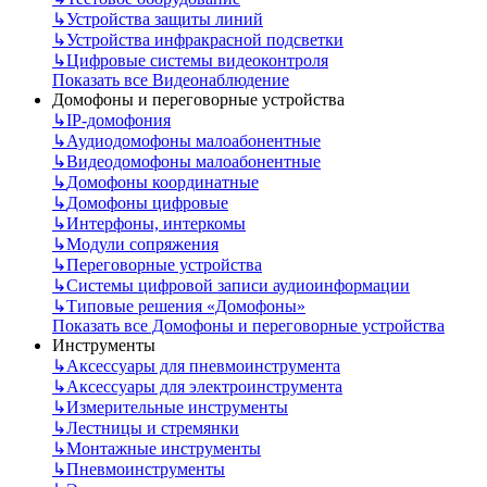
↳
Устройства защиты линий
↳
Устройства инфракрасной подсветки
↳
Цифровые системы видеоконтроля
Показать все Видеонаблюдение
Домофоны и переговорные устройства
↳
IP-домофония
↳
Аудиодомофоны малоабонентные
↳
Видеодомофоны малоабонентные
↳
Домофоны координатные
↳
Домофоны цифровые
↳
Интерфоны, интеркомы
↳
Модули сопряжения
↳
Переговорные устройства
↳
Системы цифровой записи аудиоинформации
↳
Типовые решения «Домофоны»
Показать все Домофоны и переговорные устройства
Инструменты
↳
Аксессуары для пневмоинструмента
↳
Аксессуары для электроинструмента
↳
Измерительные инструменты
↳
Лестницы и стремянки
↳
Монтажные инструменты
↳
Пневмоинструменты