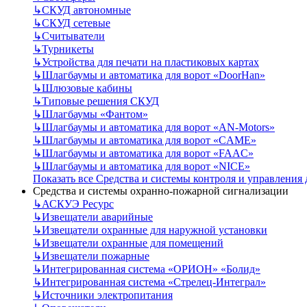
↳
СКУД автономные
↳
СКУД сетевые
↳
Считыватели
↳
Турникеты
↳
Устройства для печати на пластиковых картах
↳
Шлагбаумы и автоматика для ворот «DoorHan»
↳
Шлюзовые кабины
↳
Типовые решения СКУД
↳
Шлагбаумы «Фантом»
↳
Шлагбаумы и автоматика для ворот «AN-Motors»
↳
Шлагбаумы и автоматика для ворот «CAME»
↳
Шлагбаумы и автоматика для ворот «FAAC»
↳
Шлагбаумы и автоматика для ворот «NICE»
Показать все Средства и системы контроля и управления
Средства и системы охранно-пожарной сигнализации
↳
АСКУЭ Ресурс
↳
Извещатели аварийные
↳
Извещатели охранные для наружной установки
↳
Извещатели охранные для помещений
↳
Извещатели пожарные
↳
Интегрированная система «ОРИОН» «Болид»
↳
Интегрированная система «Стрелец-Интеграл»
↳
Источники электропитания