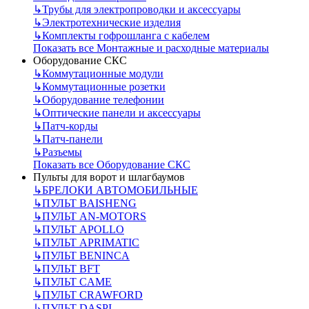
↳
Трубы для электропроводки и аксессуары
↳
Электротехнические изделия
↳
Комплекты гофрошланга с кабелем
Показать все Монтажные и расходные материалы
Оборудование СКС
↳
Коммутационные модули
↳
Коммутационные розетки
↳
Оборудование телефонии
↳
Оптические панели и аксессуары
↳
Патч-корды
↳
Патч-панели
↳
Разъемы
Показать все Оборудование СКС
Пульты для ворот и шлагбаумов
↳
БРЕЛОКИ АВТОМОБИЛЬНЫЕ
↳
ПУЛЬТ BAISHENG
↳
ПУЛЬТ AN-MOTORS
↳
ПУЛЬТ APOLLO
↳
ПУЛЬТ APRIMATIC
↳
ПУЛЬТ BENINCA
↳
ПУЛЬТ BFT
↳
ПУЛЬТ CAME
↳
ПУЛЬТ CRAWFORD
↳
ПУЛЬТ DASPI