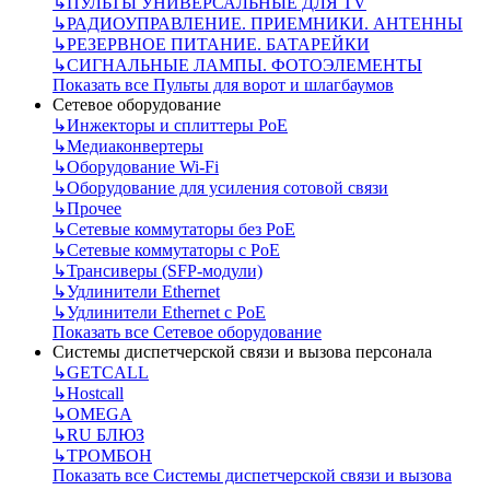
↳
ПУЛЬТЫ УНИВЕРСАЛЬНЫЕ ДЛЯ TV
↳
РАДИОУПРАВЛЕНИЕ. ПРИЕМНИКИ. АНТЕННЫ
↳
РЕЗЕРВНОЕ ПИТАНИЕ. БАТАРЕЙКИ
↳
СИГНАЛЬНЫЕ ЛАМПЫ. ФОТОЭЛЕМЕНТЫ
Показать все Пульты для ворот и шлагбаумов
Сетевое оборудование
↳
Инжекторы и сплиттеры РоЕ
↳
Медиаконвертеры
↳
Оборудование Wi-Fi
↳
Оборудование для усиления сотовой связи
↳
Прочее
↳
Сетевые коммутаторы без РоЕ
↳
Сетевые коммутаторы с РоЕ
↳
Трансиверы (SFP-модули)
↳
Удлинители Ethernet
↳
Удлинители Ethernet с PoE
Показать все Сетевое оборудование
Системы диспетчерской связи и вызова персонала
↳
GETCALL
↳
Hostcall
↳
OMEGA
↳
RU БЛЮЗ
↳
ТРОМБОН
Показать все Системы диспетчерской связи и вызова