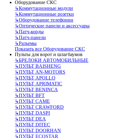
Оборудование СКС
↳
Коммутационные модули
↳
Коммутационные розетки
↳
Оборудование телефонии
↳
Оптические панели и аксессуары
↳
Патч-корды
↳
Патч-панели
↳
Разъемы
Показать все Оборудование СКС
Пульты для ворот и шлагбаумов
↳
БРЕЛОКИ АВТОМОБИЛЬНЫЕ
↳
ПУЛЬТ BAISHENG
↳
ПУЛЬТ AN-MOTORS
↳
ПУЛЬТ APOLLO
↳
ПУЛЬТ APRIMATIC
↳
ПУЛЬТ BENINCA
↳
ПУЛЬТ BFT
↳
ПУЛЬТ CAME
↳
ПУЛЬТ CRAWFORD
↳
ПУЛЬТ DASPI
↳
ПУЛЬТ DEA
↳
ПУЛЬТ DITEC
↳
ПУЛЬТ DOORHAN
↳
ПУЛЬТ ECOSTAR