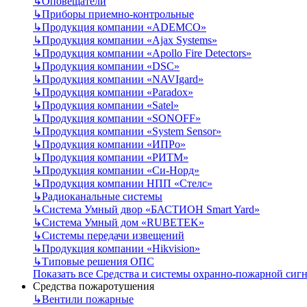
↳
Оповещатели
↳
Приборы приемно-контрольные
↳
Продукция компании «ADEMCO»
↳
Продукция компании «Ajax Systems»
↳
Продукция компании «Apollo Fire Detectors»
↳
Продукция компании «DSC»
↳
Продукция компании «NAVIgard»
↳
Продукция компании «Paradox»
↳
Продукция компании «Satel»
↳
Продукция компании «SONOFF»
↳
Продукция компании «System Sensor»
↳
Продукция компании «ИПРо»
↳
Продукция компании «РИТМ»
↳
Продукция компании «Си-Норд»
↳
Продукция компании НПП «Стелс»
↳
Радиоканальные системы
↳
Система Умный двор «БАСТИОН Smart Yard»
↳
Система Умный дом «RUBETEK»
↳
Системы передачи извещений
↳
Продукция компании «Hikvision»
↳
Типовые решения ОПС
Показать все Средства и системы охранно-пожарной сиг
Средства пожаротушения
↳
Вентили пожарные