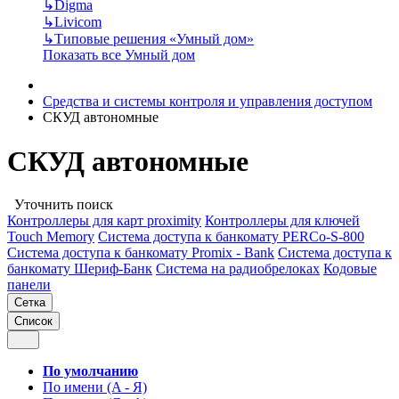
↳
Digma
↳
Livicom
↳
Типовые решения «Умный дом»
Показать все Умный дом
Средства и системы контроля и управления доступом
СКУД автономные
СКУД автономные
Уточнить поиск
Контроллеры для карт proximity
Контроллеры для ключей
Touch Memory
Система доступа к банкомату PERCo-S-800
Система доступа к банкомату Promix - Bank
Система доступа к
банкомату Шериф-Банк
Система на радиобрелоках
Кодовые
панели
Сетка
Список
По умолчанию
По имени (A - Я)