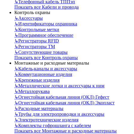
↳
Телефонный кабель ТППэп
Показать все Кабели и провода
Контроль охраны
↳
Аксессуары
↳
Идентификаторы охранника
↳
Контрольные метки
↳
Программное обеспечение
↳
Регистраторы RFID
↳
Регистраторы ТМ
↳
Сопутствующие товары
Показать все Контроль охраны
Монтажные и расходные материалы
↳
Кабель-каналы и аксессуары
↳
Коммутационные изделия
↳
Крепежные изделия
↳
Металлические лотки и аксессуары к ним
↳
Металлорукава
↳
Огнестойкая кабельная линия (ОКЛ) Гефест
↳
Огнестойкая кабельная линия (ОКЛ) Экопласт
↳
Расходные материалы
↳
Трубы для электропроводки и аксессуары
↳
Электротехнические изделия
↳
Комплекты гофрошланга с кабелем
Показать все Монтажные и расходные материалы