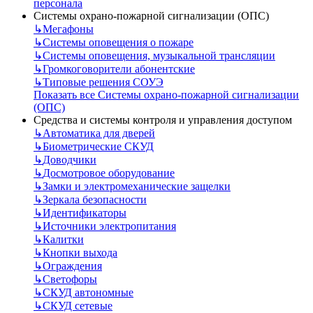
персонала
Системы охрано-пожарной сигнализации (ОПС)
↳
Мегафоны
↳
Системы оповещения о пожаре
↳
Системы оповещения, музыкальной трансляции
↳
Громкоговорители абонентские
↳
Типовые решения СОУЭ
Показать все Системы охрано-пожарной сигнализации
(ОПС)
Средства и системы контроля и управления доступом
↳
Автоматика для дверей
↳
Биометрические СКУД
↳
Доводчики
↳
Досмотровое оборудование
↳
Замки и электромеханические защелки
↳
Зеркала безопасности
↳
Идентификаторы
↳
Источники электропитания
↳
Калитки
↳
Кнопки выхода
↳
Ограждения
↳
Светофоры
↳
СКУД автономные
↳
СКУД сетевые