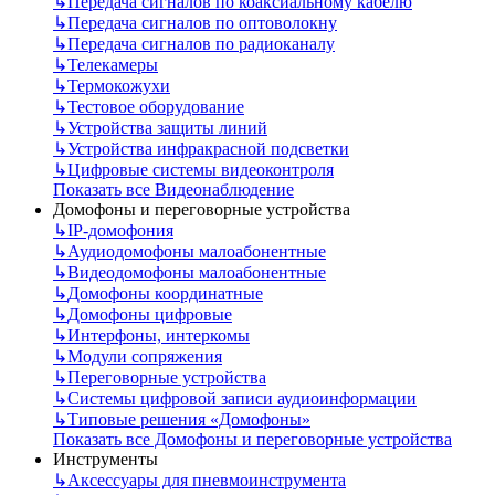
↳
Передача сигналов по коаксиальному кабелю
↳
Передача сигналов по оптоволокну
↳
Передача сигналов по радиоканалу
↳
Телекамеры
↳
Термокожухи
↳
Тестовое оборудование
↳
Устройства защиты линий
↳
Устройства инфракрасной подсветки
↳
Цифровые системы видеоконтроля
Показать все Видеонаблюдение
Домофоны и переговорные устройства
↳
IP-домофония
↳
Аудиодомофоны малоабонентные
↳
Видеодомофоны малоабонентные
↳
Домофоны координатные
↳
Домофоны цифровые
↳
Интерфоны, интеркомы
↳
Модули сопряжения
↳
Переговорные устройства
↳
Системы цифровой записи аудиоинформации
↳
Типовые решения «Домофоны»
Показать все Домофоны и переговорные устройства
Инструменты
↳
Аксессуары для пневмоинструмента