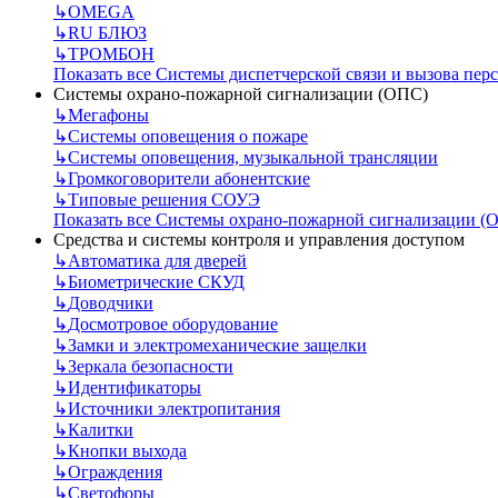
↳
OMEGA
↳
RU БЛЮЗ
↳
ТРОМБОН
Показать все Системы диспетчерской связи и вызова пер
Системы охрано-пожарной сигнализации (ОПС)
↳
Мегафоны
↳
Системы оповещения о пожаре
↳
Системы оповещения, музыкальной трансляции
↳
Громкоговорители абонентские
↳
Типовые решения СОУЭ
Показать все Системы охрано-пожарной сигнализации (
Средства и системы контроля и управления доступом
↳
Автоматика для дверей
↳
Биометрические СКУД
↳
Доводчики
↳
Досмотровое оборудование
↳
Замки и электромеханические защелки
↳
Зеркала безопасности
↳
Идентификаторы
↳
Источники электропитания
↳
Калитки
↳
Кнопки выхода
↳
Ограждения
↳
Светофоры