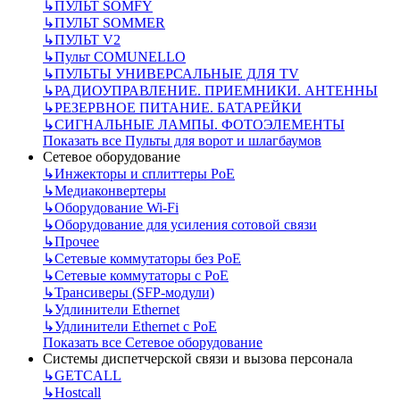
↳
ПУЛЬТ SOMFY
↳
ПУЛЬТ SOMMER
↳
ПУЛЬТ V2
↳
Пульт СOMUNELLO
↳
ПУЛЬТЫ УНИВЕРСАЛЬНЫЕ ДЛЯ TV
↳
РАДИОУПРАВЛЕНИЕ. ПРИЕМНИКИ. АНТЕННЫ
↳
РЕЗЕРВНОЕ ПИТАНИЕ. БАТАРЕЙКИ
↳
СИГНАЛЬНЫЕ ЛАМПЫ. ФОТОЭЛЕМЕНТЫ
Показать все Пульты для ворот и шлагбаумов
Сетевое оборудование
↳
Инжекторы и сплиттеры РоЕ
↳
Медиаконвертеры
↳
Оборудование Wi-Fi
↳
Оборудование для усиления сотовой связи
↳
Прочее
↳
Сетевые коммутаторы без РоЕ
↳
Сетевые коммутаторы с РоЕ
↳
Трансиверы (SFP-модули)
↳
Удлинители Ethernet
↳
Удлинители Ethernet с PoE
Показать все Сетевое оборудование
Системы диспетчерской связи и вызова персонала
↳
GETCALL
↳
Hostcall