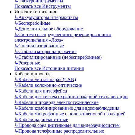
↳
Электроинструменты
Показать все Инструменты
Источники питания
↳
Аккумуляторы и термостаты
↳
Бесперебойные
↳
Дополнительное оборудование
↳
Система распределенного резервированного
электропитания «Лоза»
↳
Специализированные
↳
Стабилизаторы напряжения
↳
Стабилизированные (небесперебойные)
↳
Резервные
Показать все Источники питания
Кабели и провода
↳
Кабели «витая пара» (LAN)
↳
Кабели волоконно-оптические
↳
Кабели для интерфейса
↳
Кабели для систем охранно-пожарной сигнализации
↳
Кабели и провода электротехнические
↳
Кабели комбинированные для видеонаблюдения
↳
Кабели микрофонные с полиэтиленовой изоляцией
↳
Кабели радиочастотные
↳
Провода соединительные для видео/аудиосистем
↳
Провода телефонные распределительные