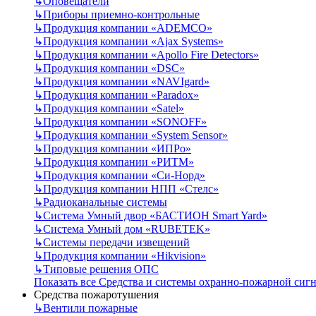
↳
Оповещатели
↳
Приборы приемно-контрольные
↳
Продукция компании «ADEMCO»
↳
Продукция компании «Ajax Systems»
↳
Продукция компании «Apollo Fire Detectors»
↳
Продукция компании «DSC»
↳
Продукция компании «NAVIgard»
↳
Продукция компании «Paradox»
↳
Продукция компании «Satel»
↳
Продукция компании «SONOFF»
↳
Продукция компании «System Sensor»
↳
Продукция компании «ИПРо»
↳
Продукция компании «РИТМ»
↳
Продукция компании «Си-Норд»
↳
Продукция компании НПП «Стелс»
↳
Радиоканальные системы
↳
Система Умный двор «БАСТИОН Smart Yard»
↳
Система Умный дом «RUBETEK»
↳
Системы передачи извещений
↳
Продукция компании «Hikvision»
↳
Типовые решения ОПС
Показать все Средства и системы охранно-пожарной сиг
Средства пожаротушения
↳
Вентили пожарные