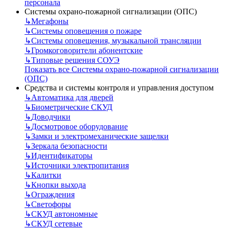
персонала
Системы охрано-пожарной сигнализации (ОПС)
↳
Мегафоны
↳
Системы оповещения о пожаре
↳
Системы оповещения, музыкальной трансляции
↳
Громкоговорители абонентские
↳
Типовые решения СОУЭ
Показать все Системы охрано-пожарной сигнализации
(ОПС)
Средства и системы контроля и управления доступом
↳
Автоматика для дверей
↳
Биометрические СКУД
↳
Доводчики
↳
Досмотровое оборудование
↳
Замки и электромеханические защелки
↳
Зеркала безопасности
↳
Идентификаторы
↳
Источники электропитания
↳
Калитки
↳
Кнопки выхода
↳
Ограждения
↳
Светофоры
↳
СКУД автономные
↳
СКУД сетевые