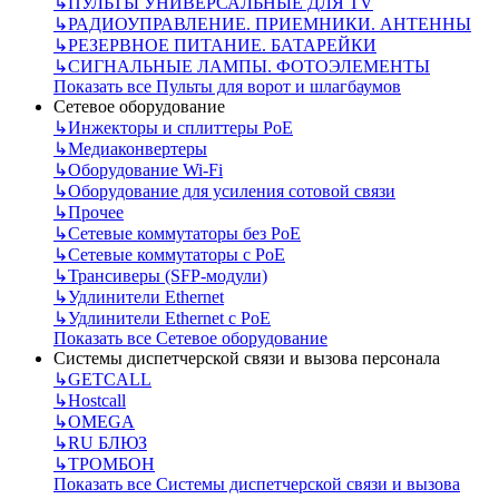
↳
ПУЛЬТЫ УНИВЕРСАЛЬНЫЕ ДЛЯ TV
↳
РАДИОУПРАВЛЕНИЕ. ПРИЕМНИКИ. АНТЕННЫ
↳
РЕЗЕРВНОЕ ПИТАНИЕ. БАТАРЕЙКИ
↳
СИГНАЛЬНЫЕ ЛАМПЫ. ФОТОЭЛЕМЕНТЫ
Показать все Пульты для ворот и шлагбаумов
Сетевое оборудование
↳
Инжекторы и сплиттеры РоЕ
↳
Медиаконвертеры
↳
Оборудование Wi-Fi
↳
Оборудование для усиления сотовой связи
↳
Прочее
↳
Сетевые коммутаторы без РоЕ
↳
Сетевые коммутаторы с РоЕ
↳
Трансиверы (SFP-модули)
↳
Удлинители Ethernet
↳
Удлинители Ethernet с PoE
Показать все Сетевое оборудование
Системы диспетчерской связи и вызова персонала
↳
GETCALL
↳
Hostcall
↳
OMEGA
↳
RU БЛЮЗ
↳
ТРОМБОН
Показать все Системы диспетчерской связи и вызова