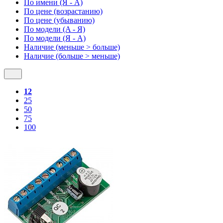
По имени (Я - A)
По цене (возрастанию)
По цене (убыванию)
По модели (A - Я)
По модели (Я - A)
Наличие (меньше > больше)
Наличие (больше > меньше)
12
25
50
75
100