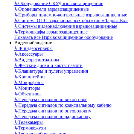
↳
Оборудование СКУД взрывозащищенное
↳
Оповещатели взрывозащищенные
↳
Приборы приемно-контрольные взрывозащищенные
↳
Система ОПС взрывоопасных объектов «Ладога-Ex»
↳
Системы видеонаблюдения взрывозащищенные
↳
Термошкафы взрывозащищенные
Показать все Взрывозащищенное оборудование
Видеонаблюдение
↳
IP-видеосерверы
↳
Аксессуары
↳
Видеорегистраторы
↳
Жёсткие диски и карты памяти
↳
Клавиатуры и пульты управления
↳
Кронштейны
↳
Микрофоны
↳
Мониторы
↳
Объективы
↳
Передача сигналов по витой паре
↳
Передача сигналов по коаксиальному кабелю
↳
Передача сигналов по оптоволокну
↳
Передача сигналов по радиоканалу
↳
Телекамеры
↳
Термокожухи
↳
Тестовое оборудование