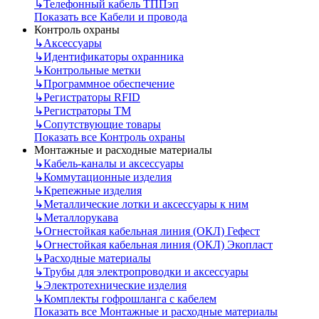
↳
Телефонный кабель ТППэп
Показать все Кабели и провода
Контроль охраны
↳
Аксессуары
↳
Идентификаторы охранника
↳
Контрольные метки
↳
Программное обеспечение
↳
Регистраторы RFID
↳
Регистраторы ТМ
↳
Сопутствующие товары
Показать все Контроль охраны
Монтажные и расходные материалы
↳
Кабель-каналы и аксессуары
↳
Коммутационные изделия
↳
Крепежные изделия
↳
Металлические лотки и аксессуары к ним
↳
Металлорукава
↳
Огнестойкая кабельная линия (ОКЛ) Гефест
↳
Огнестойкая кабельная линия (ОКЛ) Экопласт
↳
Расходные материалы
↳
Трубы для электропроводки и аксессуары
↳
Электротехнические изделия
↳
Комплекты гофрошланга с кабелем
Показать все Монтажные и расходные материалы