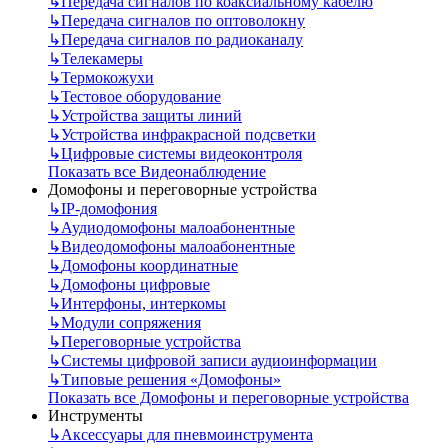
↳
Передача сигналов по коаксиальному кабелю
↳
Передача сигналов по оптоволокну
↳
Передача сигналов по радиоканалу
↳
Телекамеры
↳
Термокожухи
↳
Тестовое оборудование
↳
Устройства защиты линий
↳
Устройства инфракрасной подсветки
↳
Цифровые системы видеоконтроля
Показать все Видеонаблюдение
Домофоны и переговорные устройства
↳
IP-домофония
↳
Аудиодомофоны малоабонентные
↳
Видеодомофоны малоабонентные
↳
Домофоны координатные
↳
Домофоны цифровые
↳
Интерфоны, интеркомы
↳
Модули сопряжения
↳
Переговорные устройства
↳
Системы цифровой записи аудиоинформации
↳
Типовые решения «Домофоны»
Показать все Домофоны и переговорные устройства
Инструменты
↳
Аксессуары для пневмоинструмента