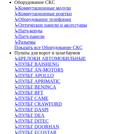
Оборудование СКС
↳
Коммутационные модули
↳
Коммутационные розетки
↳
Оборудование телефонии
↳
Оптические панели и аксессуары
↳
Патч-корды
↳
Патч-панели
↳
Разъемы
Показать все Оборудование СКС
Пульты для ворот и шлагбаумов
↳
БРЕЛОКИ АВТОМОБИЛЬНЫЕ
↳
ПУЛЬТ BAISHENG
↳
ПУЛЬТ AN-MOTORS
↳
ПУЛЬТ APOLLO
↳
ПУЛЬТ APRIMATIC
↳
ПУЛЬТ BENINCA
↳
ПУЛЬТ BFT
↳
ПУЛЬТ CAME
↳
ПУЛЬТ CRAWFORD
↳
ПУЛЬТ DASPI
↳
ПУЛЬТ DEA
↳
ПУЛЬТ DITEC
↳
ПУЛЬТ DOORHAN
↳
ПУЛЬТ ECOSTAR