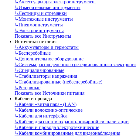
↳
Аксессуары для электроинструмента
↳
Измерительные инструменты
↳
Лестницы и стремянки
↳
Монтажные инструменты
↳
Пневмоинструменты
↳
Электроинструменты
Показать все Инструменты
Источники питания
↳
Аккумуляторы и термостаты
↳
Бесперебойные
↳
Дополнительное оборудование
↳
Система распределенного резервированного электропи
↳
Специализированные
↳
Стабилизаторы напряжения
↳
Стабилизированные (небесперебойные)
↳
Резервные
Показать все Источники питания
Кабели и провода
↳
Кабели «витая пара» (LAN)
↳
Кабели волоконно-оптические
↳
Кабели для интерфейса
↳
Кабели для систем охранно-пожарной сигнализации
↳
Кабели и провода электротехнические
↳
Кабели комбинированные для видеонаблюдения