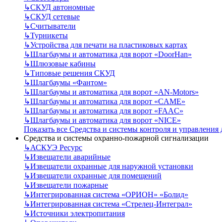
↳
СКУД автономные
↳
СКУД сетевые
↳
Считыватели
↳
Турникеты
↳
Устройства для печати на пластиковых картах
↳
Шлагбаумы и автоматика для ворот «DoorHan»
↳
Шлюзовые кабины
↳
Типовые решения СКУД
↳
Шлагбаумы «Фантом»
↳
Шлагбаумы и автоматика для ворот «AN-Motors»
↳
Шлагбаумы и автоматика для ворот «CAME»
↳
Шлагбаумы и автоматика для ворот «FAAC»
↳
Шлагбаумы и автоматика для ворот «NICE»
Показать все Средства и системы контроля и управления
Средства и системы охранно-пожарной сигнализации
↳
АСКУЭ Ресурс
↳
Извещатели аварийные
↳
Извещатели охранные для наружной установки
↳
Извещатели охранные для помещений
↳
Извещатели пожарные
↳
Интегрированная система «ОРИОН» «Болид»
↳
Интегрированная система «Стрелец-Интеграл»
↳
Источники электропитания