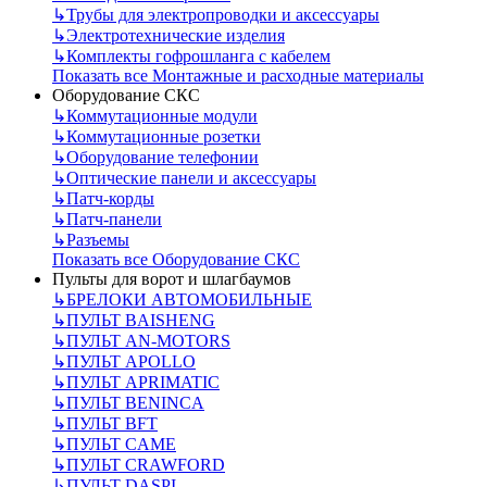
↳
Трубы для электропроводки и аксессуары
↳
Электротехнические изделия
↳
Комплекты гофрошланга с кабелем
Показать все Монтажные и расходные материалы
Оборудование СКС
↳
Коммутационные модули
↳
Коммутационные розетки
↳
Оборудование телефонии
↳
Оптические панели и аксессуары
↳
Патч-корды
↳
Патч-панели
↳
Разъемы
Показать все Оборудование СКС
Пульты для ворот и шлагбаумов
↳
БРЕЛОКИ АВТОМОБИЛЬНЫЕ
↳
ПУЛЬТ BAISHENG
↳
ПУЛЬТ AN-MOTORS
↳
ПУЛЬТ APOLLO
↳
ПУЛЬТ APRIMATIC
↳
ПУЛЬТ BENINCA
↳
ПУЛЬТ BFT
↳
ПУЛЬТ CAME
↳
ПУЛЬТ CRAWFORD
↳
ПУЛЬТ DASPI