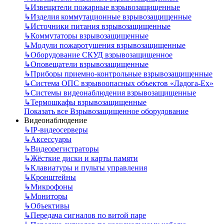
↳
Извещатели пожарные взрывозащищенные
↳
Изделия коммутационные взрывозащищенные
↳
Источники питания взрывозащищенные
↳
Коммутаторы взрывозащищенные
↳
Модули пожаротушения взрывозащищенные
↳
Оборудование СКУД взрывозащищенное
↳
Оповещатели взрывозащищенные
↳
Приборы приемно-контрольные взрывозащищенные
↳
Система ОПС взрывоопасных объектов «Ладога-Ex»
↳
Системы видеонаблюдения взрывозащищенные
↳
Термошкафы взрывозащищенные
Показать все Взрывозащищенное оборудование
Видеонаблюдение
↳
IP-видеосерверы
↳
Аксессуары
↳
Видеорегистраторы
↳
Жёсткие диски и карты памяти
↳
Клавиатуры и пульты управления
↳
Кронштейны
↳
Микрофоны
↳
Мониторы
↳
Объективы
↳
Передача сигналов по витой паре