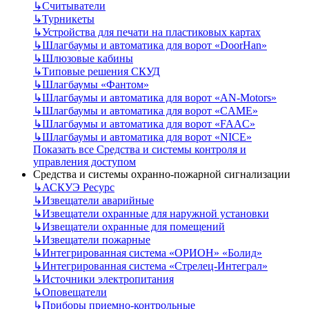
↳
Считыватели
↳
Турникеты
↳
Устройства для печати на пластиковых картах
↳
Шлагбаумы и автоматика для ворот «DoorHan»
↳
Шлюзовые кабины
↳
Типовые решения СКУД
↳
Шлагбаумы «Фантом»
↳
Шлагбаумы и автоматика для ворот «AN-Motors»
↳
Шлагбаумы и автоматика для ворот «CAME»
↳
Шлагбаумы и автоматика для ворот «FAAC»
↳
Шлагбаумы и автоматика для ворот «NICE»
Показать все Средства и системы контроля и
управления доступом
Средства и системы охранно-пожарной сигнализации
↳
АСКУЭ Ресурс
↳
Извещатели аварийные
↳
Извещатели охранные для наружной установки
↳
Извещатели охранные для помещений
↳
Извещатели пожарные
↳
Интегрированная система «ОРИОН» «Болид»
↳
Интегрированная система «Стрелец-Интеграл»
↳
Источники электропитания
↳
Оповещатели
↳
Приборы приемно-контрольные