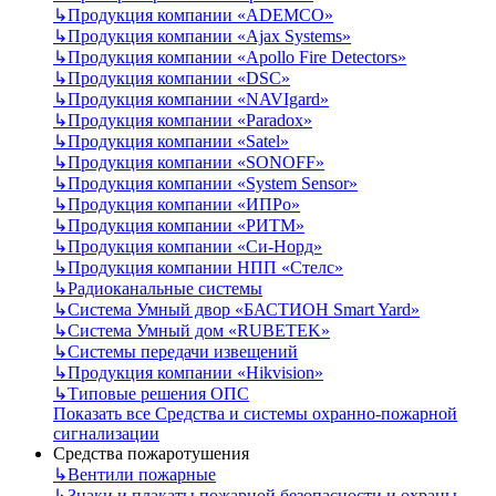
↳
Продукция компании «ADEMCO»
↳
Продукция компании «Ajax Systems»
↳
Продукция компании «Apollo Fire Detectors»
↳
Продукция компании «DSC»
↳
Продукция компании «NAVIgard»
↳
Продукция компании «Paradox»
↳
Продукция компании «Satel»
↳
Продукция компании «SONOFF»
↳
Продукция компании «System Sensor»
↳
Продукция компании «ИПРо»
↳
Продукция компании «РИТМ»
↳
Продукция компании «Си-Норд»
↳
Продукция компании НПП «Стелс»
↳
Радиоканальные системы
↳
Система Умный двор «БАСТИОН Smart Yard»
↳
Система Умный дом «RUBETEK»
↳
Системы передачи извещений
↳
Продукция компании «Hikvision»
↳
Типовые решения ОПС
Показать все Средства и системы охранно-пожарной
сигнализации
Средства пожаротушения
↳
Вентили пожарные
↳
Знаки и плакаты пожарной безопасности и охраны