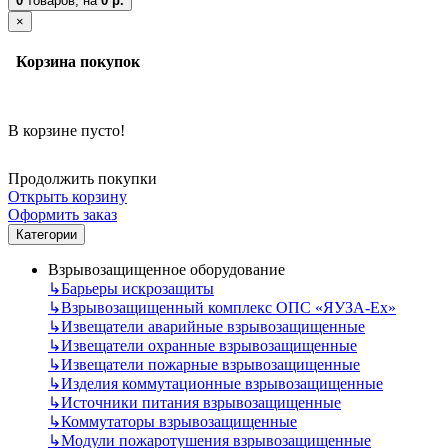
0
товаров,
на
0 р.
×
Корзина покупок
В корзине пусто!
Продолжить покупки
Открыть корзину
Оформить заказ
Категории
Взрывозащищенное оборудование
↳
Барьеры искрозащиты
↳
Взрывозащищенный комплекс ОПС «ЯУЗА-Ех»
↳
Извещатели аварийные взрывозащищенные
↳
Извещатели охранные взрывозащищенные
↳
Извещатели пожарные взрывозащищенные
↳
Изделия коммутационные взрывозащищенные
↳
Источники питания взрывозащищенные
↳
Коммутаторы взрывозащищенные
↳
Модули пожаротушения взрывозащищенные