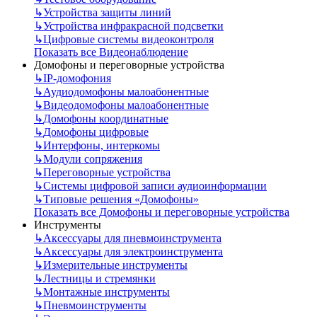
↳
Устройства защиты линий
↳
Устройства инфракрасной подсветки
↳
Цифровые системы видеоконтроля
Показать все Видеонаблюдение
Домофоны и переговорные устройства
↳
IP-домофония
↳
Аудиодомофоны малоабонентные
↳
Видеодомофоны малоабонентные
↳
Домофоны координатные
↳
Домофоны цифровые
↳
Интерфоны, интеркомы
↳
Модули сопряжения
↳
Переговорные устройства
↳
Системы цифровой записи аудиоинформации
↳
Типовые решения «Домофоны»
Показать все Домофоны и переговорные устройства
Инструменты
↳
Аксессуары для пневмоинструмента
↳
Аксессуары для электроинструмента
↳
Измерительные инструменты
↳
Лестницы и стремянки
↳
Монтажные инструменты
↳
Пневмоинструменты