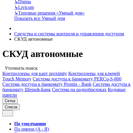
↳
Digma
↳
Livicom
↳
Типовые решения «Умный дом»
Показать все Умный дом
Средства и системы контроля и управления доступом
СКУД автономные
СКУД автономные
Уточнить поиск
Контроллеры для карт proximity
Контроллеры для ключей
Touch Memory
Система доступа к банкомату PERCo-S-800
Система доступа к банкомату Promix - Bank
Система доступа к
банкомату Шериф-Банк
Система на радиобрелоках
Кодовые
панели
Сетка
Список
По умолчанию
По имени (A - Я)