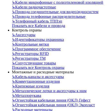
↳
Кабели микрофонные с полиэтиленовой изоляцией
↳
Кабели радиочастотные
↳
Провода соединительные для видео/аудиосистем
↳
Провода телефонные распределительные
↳
Телефонный кабель ТППэп
Показать все Кабели и провода
Контроль охраны
↳
Аксессуары
↳
Идентификаторы охранника
↳
Контрольные метки
↳
Программное обеспечение
↳
Регистраторы RFID
↳
Регистраторы ТМ
↳
Сопутствующие товары
Показать все Контроль охраны
Монтажные и расходные материалы
↳
Кабель-каналы и аксессуары
↳
Коммутационные изделия
↳
Крепежные изделия
↳
Металлические лотки и аксессуары к ним
↳
Металлорукава
↳
Огнестойкая кабельная линия (ОКЛ) Гефест
↳
Огнестойкая кабельная линия (ОКЛ) Экопласт
↳
Расходные материалы