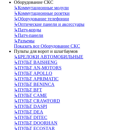
Оборудование СКС
↳
Коммутационные модули
↳
Коммутационные розетки
↳
Оборудование телефонии
↳
Оптические панели и аксессуары
↳
Патч-корды
↳
Патч-панели
↳
Разъемы
Показать все Оборудование СКС
Пульты для ворот и шлагбаумов
↳
БРЕЛОКИ АВТОМОБИЛЬНЫЕ
↳
ПУЛЬТ BAISHENG
↳
ПУЛЬТ AN-MOTORS
↳
ПУЛЬТ APOLLO
↳
ПУЛЬТ APRIMATIC
↳
ПУЛЬТ BENINCA
↳
ПУЛЬТ BFT
↳
ПУЛЬТ CAME
↳
ПУЛЬТ CRAWFORD
↳
ПУЛЬТ DASPI
↳
ПУЛЬТ DEA
↳
ПУЛЬТ DITEC
↳
ПУЛЬТ DOORHAN
↳
ПУЛЬТ ECOSTAR