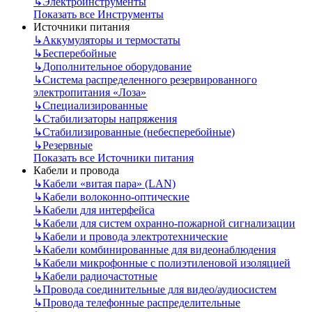
↳
Электроинструменты
Показать все Инструменты
Источники питания
↳
Аккумуляторы и термостаты
↳
Бесперебойные
↳
Дополнительное оборудование
↳
Система распределенного резервированного
электропитания «Лоза»
↳
Специализированные
↳
Стабилизаторы напряжения
↳
Стабилизированные (небесперебойные)
↳
Резервные
Показать все Источники питания
Кабели и провода
↳
Кабели «витая пара» (LAN)
↳
Кабели волоконно-оптические
↳
Кабели для интерфейса
↳
Кабели для систем охранно-пожарной сигнализации
↳
Кабели и провода электротехнические
↳
Кабели комбинированные для видеонаблюдения
↳
Кабели микрофонные с полиэтиленовой изоляцией
↳
Кабели радиочастотные
↳
Провода соединительные для видео/аудиосистем
↳
Провода телефонные распределительные