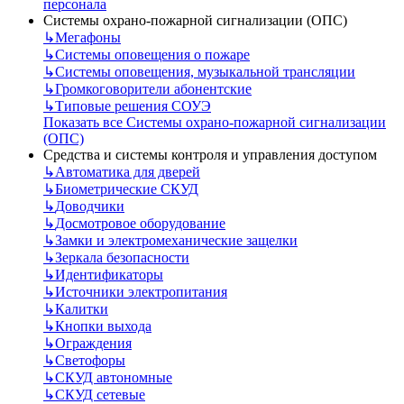
персонала
Системы охрано-пожарной сигнализации (ОПС)
↳
Мегафоны
↳
Системы оповещения о пожаре
↳
Системы оповещения, музыкальной трансляции
↳
Громкоговорители абонентские
↳
Типовые решения СОУЭ
Показать все Системы охрано-пожарной сигнализации
(ОПС)
Средства и системы контроля и управления доступом
↳
Автоматика для дверей
↳
Биометрические СКУД
↳
Доводчики
↳
Досмотровое оборудование
↳
Замки и электромеханические защелки
↳
Зеркала безопасности
↳
Идентификаторы
↳
Источники электропитания
↳
Калитки
↳
Кнопки выхода
↳
Ограждения
↳
Светофоры
↳
СКУД автономные
↳
СКУД сетевые