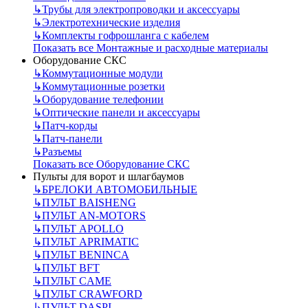
↳
Трубы для электропроводки и аксессуары
↳
Электротехнические изделия
↳
Комплекты гофрошланга с кабелем
Показать все Монтажные и расходные материалы
Оборудование СКС
↳
Коммутационные модули
↳
Коммутационные розетки
↳
Оборудование телефонии
↳
Оптические панели и аксессуары
↳
Патч-корды
↳
Патч-панели
↳
Разъемы
Показать все Оборудование СКС
Пульты для ворот и шлагбаумов
↳
БРЕЛОКИ АВТОМОБИЛЬНЫЕ
↳
ПУЛЬТ BAISHENG
↳
ПУЛЬТ AN-MOTORS
↳
ПУЛЬТ APOLLO
↳
ПУЛЬТ APRIMATIC
↳
ПУЛЬТ BENINCA
↳
ПУЛЬТ BFT
↳
ПУЛЬТ CAME
↳
ПУЛЬТ CRAWFORD
↳
ПУЛЬТ DASPI