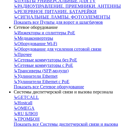
↳
ПУЛЬТЫ УНИВЕРСАЛЬНЫЕ ДЛЯ TV
↳
РАДИОУПРАВЛЕНИЕ. ПРИЕМНИКИ. АНТЕННЫ
↳
РЕЗЕРВНОЕ ПИТАНИЕ. БАТАРЕЙКИ
↳
СИГНАЛЬНЫЕ ЛАМПЫ. ФОТОЭЛЕМЕНТЫ
Показать все Пульты для ворот и шлагбаумов
Сетевое оборудование
↳
Инжекторы и сплиттеры РоЕ
↳
Медиаконвертеры
↳
Оборудование Wi-Fi
↳
Оборудование для усиления сотовой связи
↳
Прочее
↳
Сетевые коммутаторы без РоЕ
↳
Сетевые коммутаторы с РоЕ
↳
Трансиверы (SFP-модули)
↳
Удлинители Ethernet
↳
Удлинители Ethernet с PoE
Показать все Сетевое оборудование
Системы диспетчерской связи и вызова персонала
↳
GETCALL
↳
Hostcall
↳
OMEGA
↳
RU БЛЮЗ
↳
ТРОМБОН
Показать все Системы диспетчерской связи и вызова