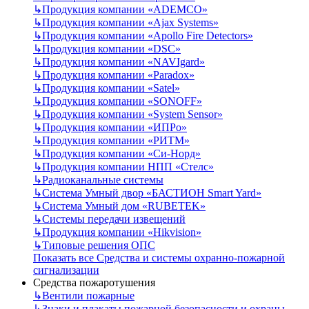
↳
Продукция компании «ADEMCO»
↳
Продукция компании «Ajax Systems»
↳
Продукция компании «Apollo Fire Detectors»
↳
Продукция компании «DSC»
↳
Продукция компании «NAVIgard»
↳
Продукция компании «Paradox»
↳
Продукция компании «Satel»
↳
Продукция компании «SONOFF»
↳
Продукция компании «System Sensor»
↳
Продукция компании «ИПРо»
↳
Продукция компании «РИТМ»
↳
Продукция компании «Си-Норд»
↳
Продукция компании НПП «Стелс»
↳
Радиоканальные системы
↳
Система Умный двор «БАСТИОН Smart Yard»
↳
Система Умный дом «RUBETEK»
↳
Системы передачи извещений
↳
Продукция компании «Hikvision»
↳
Типовые решения ОПС
Показать все Средства и системы охранно-пожарной
сигнализации
Средства пожаротушения
↳
Вентили пожарные
↳
Знаки и плакаты пожарной безопасности и охраны