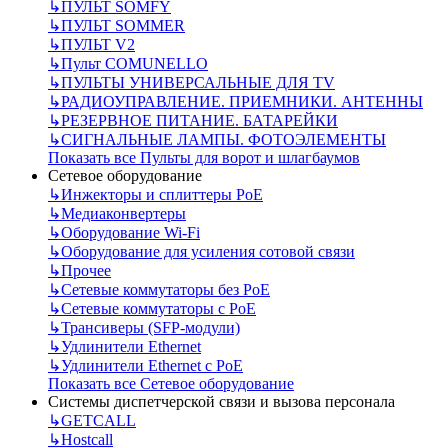
↳
ПУЛЬТ SOMFY
↳
ПУЛЬТ SOMMER
↳
ПУЛЬТ V2
↳
Пульт СOMUNELLO
↳
ПУЛЬТЫ УНИВЕРСАЛЬНЫЕ ДЛЯ TV
↳
РАДИОУПРАВЛЕНИЕ. ПРИЕМНИКИ. АНТЕННЫ
↳
РЕЗЕРВНОЕ ПИТАНИЕ. БАТАРЕЙКИ
↳
СИГНАЛЬНЫЕ ЛАМПЫ. ФОТОЭЛЕМЕНТЫ
Показать все Пульты для ворот и шлагбаумов
Сетевое оборудование
↳
Инжекторы и сплиттеры РоЕ
↳
Медиаконвертеры
↳
Оборудование Wi-Fi
↳
Оборудование для усиления сотовой связи
↳
Прочее
↳
Сетевые коммутаторы без РоЕ
↳
Сетевые коммутаторы с РоЕ
↳
Трансиверы (SFP-модули)
↳
Удлинители Ethernet
↳
Удлинители Ethernet с PoE
Показать все Сетевое оборудование
Системы диспетчерской связи и вызова персонала
↳
GETCALL
↳
Hostcall