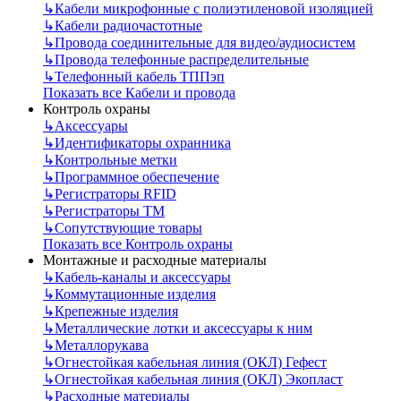
↳
Кабели микрофонные с полиэтиленовой изоляцией
↳
Кабели радиочастотные
↳
Провода соединительные для видео/аудиосистем
↳
Провода телефонные распределительные
↳
Телефонный кабель ТППэп
Показать все Кабели и провода
Контроль охраны
↳
Аксессуары
↳
Идентификаторы охранника
↳
Контрольные метки
↳
Программное обеспечение
↳
Регистраторы RFID
↳
Регистраторы ТМ
↳
Сопутствующие товары
Показать все Контроль охраны
Монтажные и расходные материалы
↳
Кабель-каналы и аксессуары
↳
Коммутационные изделия
↳
Крепежные изделия
↳
Металлические лотки и аксессуары к ним
↳
Металлорукава
↳
Огнестойкая кабельная линия (ОКЛ) Гефест
↳
Огнестойкая кабельная линия (ОКЛ) Экопласт
↳
Расходные материалы