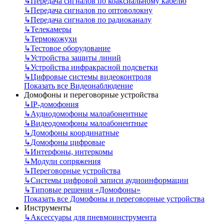
↳
Передача сигналов по коаксиальному кабелю
↳
Передача сигналов по оптоволокну
↳
Передача сигналов по радиоканалу
↳
Телекамеры
↳
Термокожухи
↳
Тестовое оборудование
↳
Устройства защиты линий
↳
Устройства инфракрасной подсветки
↳
Цифровые системы видеоконтроля
Показать все Видеонаблюдение
Домофоны и переговорные устройства
↳
IP-домофония
↳
Аудиодомофоны малоабонентные
↳
Видеодомофоны малоабонентные
↳
Домофоны координатные
↳
Домофоны цифровые
↳
Интерфоны, интеркомы
↳
Модули сопряжения
↳
Переговорные устройства
↳
Системы цифровой записи аудиоинформации
↳
Типовые решения «Домофоны»
Показать все Домофоны и переговорные устройства
Инструменты
↳
Аксессуары для пневмоинструмента