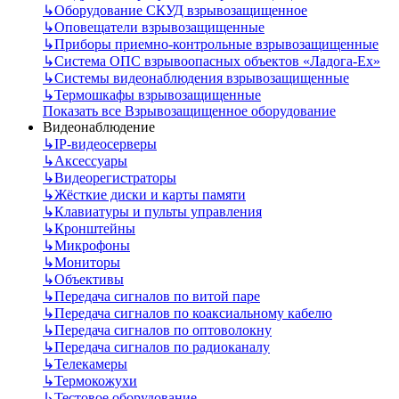
↳
Оборудование СКУД взрывозащищенное
↳
Оповещатели взрывозащищенные
↳
Приборы приемно-контрольные взрывозащищенные
↳
Система ОПС взрывоопасных объектов «Ладога-Ex»
↳
Системы видеонаблюдения взрывозащищенные
↳
Термошкафы взрывозащищенные
Показать все Взрывозащищенное оборудование
Видеонаблюдение
↳
IP-видеосерверы
↳
Аксессуары
↳
Видеорегистраторы
↳
Жёсткие диски и карты памяти
↳
Клавиатуры и пульты управления
↳
Кронштейны
↳
Микрофоны
↳
Мониторы
↳
Объективы
↳
Передача сигналов по витой паре
↳
Передача сигналов по коаксиальному кабелю
↳
Передача сигналов по оптоволокну
↳
Передача сигналов по радиоканалу
↳
Телекамеры
↳
Термокожухи
↳
Тестовое оборудование