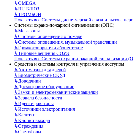
↳
OMEGA
↳
RU БЛЮЗ
↳
ТРОМБОН
Показать все Системы диспетчерской связи и вызова пер
Системы охрано-пожарной сигнализации (ОПС)
↳
Мегафоны
↳
Системы оповещения о пожаре
↳
Системы оповещения, музыкальной трансляции
↳
Громкоговорители абонентские
↳
Типовые решения СОУЭ
Показать все Системы охрано-пожарной сигнализации (
Средства и системы контроля и управления доступом
↳
Автоматика для дверей
↳
Биометрические СКУД
↳
Доводчики
↳
Досмотровое оборудование
↳
Замки и электромеханические защелки
↳
Зеркала безопасности
↳
Идентификаторы
↳
Источники электропитания
↳
Калитки
↳
Кнопки выхода
↳
Ограждения
↳
Светофоры