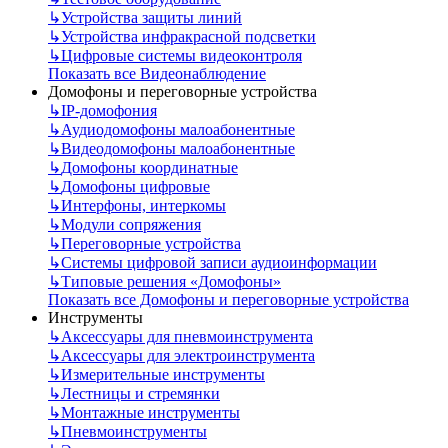
↳
Устройства защиты линий
↳
Устройства инфракрасной подсветки
↳
Цифровые системы видеоконтроля
Показать все Видеонаблюдение
Домофоны и переговорные устройства
↳
IP-домофония
↳
Аудиодомофоны малоабонентные
↳
Видеодомофоны малоабонентные
↳
Домофоны координатные
↳
Домофоны цифровые
↳
Интерфоны, интеркомы
↳
Модули сопряжения
↳
Переговорные устройства
↳
Системы цифровой записи аудиоинформации
↳
Типовые решения «Домофоны»
Показать все Домофоны и переговорные устройства
Инструменты
↳
Аксессуары для пневмоинструмента
↳
Аксессуары для электроинструмента
↳
Измерительные инструменты
↳
Лестницы и стремянки
↳
Монтажные инструменты
↳
Пневмоинструменты