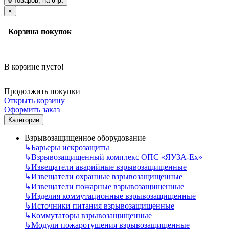
0
товаров,
на
0 р.
×
Корзина покупок
В корзине пусто!
Продолжить покупки
Открыть корзину
Оформить заказ
Категории
Взрывозащищенное оборудование
↳
Барьеры искрозащиты
↳
Взрывозащищенный комплекс ОПС «ЯУЗА-Ех»
↳
Извещатели аварийные взрывозащищенные
↳
Извещатели охранные взрывозащищенные
↳
Извещатели пожарные взрывозащищенные
↳
Изделия коммутационные взрывозащищенные
↳
Источники питания взрывозащищенные
↳
Коммутаторы взрывозащищенные
↳
Модули пожаротушения взрывозащищенные