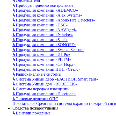
↳
Оповещатели
↳
Приборы приемно-контрольные
↳
Продукция компании «ADEMCO»
↳
Продукция компании «Ajax Systems»
↳
Продукция компании «Apollo Fire Detectors»
↳
Продукция компании «DSC»
↳
Продукция компании «NAVIgard»
↳
Продукция компании «Paradox»
↳
Продукция компании «Satel»
↳
Продукция компании «SONOFF»
↳
Продукция компании «System Sensor»
↳
Продукция компании «ИПРо»
↳
Продукция компании «РИТМ»
↳
Продукция компании «Си-Норд»
↳
Продукция компании НПП «Стелс»
↳
Радиоканальные системы
↳
Система Умный двор «БАСТИОН Smart Yard»
↳
Система Умный дом «RUBETEK»
↳
Системы передачи извещений
↳
Продукция компании «Hikvision»
↳
Типовые решения ОПС
Показать все Средства и системы охранно-пожарной сиг
Средства пожаротушения
↳
Вентили пожарные