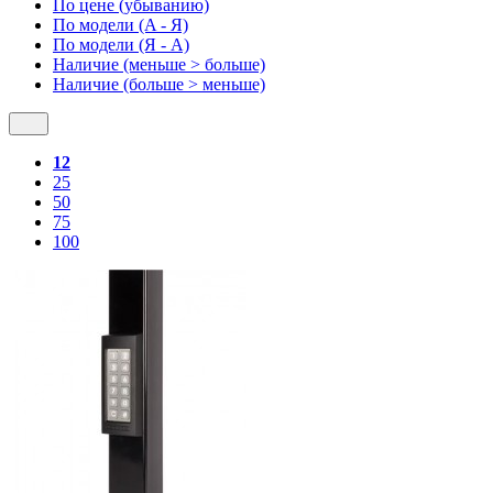
По цене (убыванию)
По модели (A - Я)
По модели (Я - A)
Наличие (меньше > больше)
Наличие (больше > меньше)
12
25
50
75
100