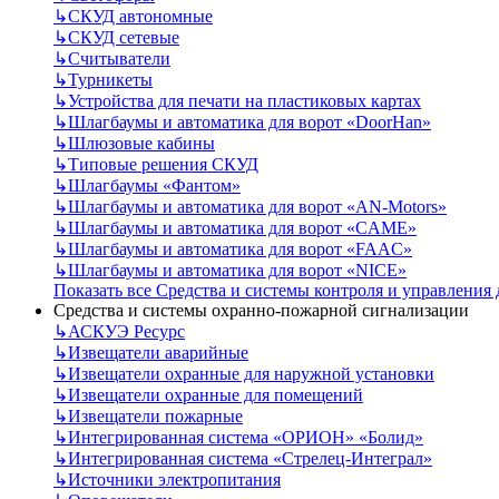
↳
СКУД автономные
↳
СКУД сетевые
↳
Считыватели
↳
Турникеты
↳
Устройства для печати на пластиковых картах
↳
Шлагбаумы и автоматика для ворот «DoorHan»
↳
Шлюзовые кабины
↳
Типовые решения СКУД
↳
Шлагбаумы «Фантом»
↳
Шлагбаумы и автоматика для ворот «AN-Motors»
↳
Шлагбаумы и автоматика для ворот «CAME»
↳
Шлагбаумы и автоматика для ворот «FAAC»
↳
Шлагбаумы и автоматика для ворот «NICE»
Показать все Средства и системы контроля и управления
Средства и системы охранно-пожарной сигнализации
↳
АСКУЭ Ресурс
↳
Извещатели аварийные
↳
Извещатели охранные для наружной установки
↳
Извещатели охранные для помещений
↳
Извещатели пожарные
↳
Интегрированная система «ОРИОН» «Болид»
↳
Интегрированная система «Стрелец-Интеграл»
↳
Источники электропитания