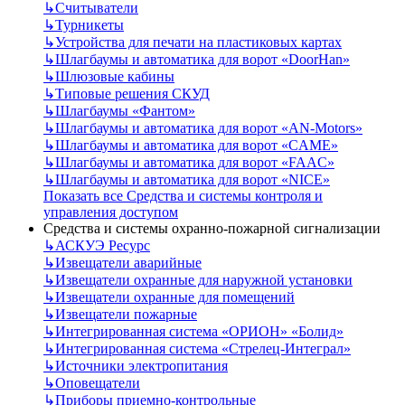
↳
Считыватели
↳
Турникеты
↳
Устройства для печати на пластиковых картах
↳
Шлагбаумы и автоматика для ворот «DoorHan»
↳
Шлюзовые кабины
↳
Типовые решения СКУД
↳
Шлагбаумы «Фантом»
↳
Шлагбаумы и автоматика для ворот «AN-Motors»
↳
Шлагбаумы и автоматика для ворот «CAME»
↳
Шлагбаумы и автоматика для ворот «FAAC»
↳
Шлагбаумы и автоматика для ворот «NICE»
Показать все Средства и системы контроля и
управления доступом
Средства и системы охранно-пожарной сигнализации
↳
АСКУЭ Ресурс
↳
Извещатели аварийные
↳
Извещатели охранные для наружной установки
↳
Извещатели охранные для помещений
↳
Извещатели пожарные
↳
Интегрированная система «ОРИОН» «Болид»
↳
Интегрированная система «Стрелец-Интеграл»
↳
Источники электропитания
↳
Оповещатели
↳
Приборы приемно-контрольные