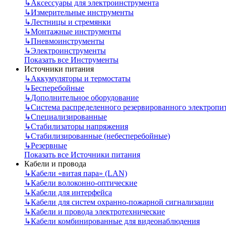
↳
Аксессуары для электроинструмента
↳
Измерительные инструменты
↳
Лестницы и стремянки
↳
Монтажные инструменты
↳
Пневмоинструменты
↳
Электроинструменты
Показать все Инструменты
Источники питания
↳
Аккумуляторы и термостаты
↳
Бесперебойные
↳
Дополнительное оборудование
↳
Система распределенного резервированного электропи
↳
Специализированные
↳
Стабилизаторы напряжения
↳
Стабилизированные (небесперебойные)
↳
Резервные
Показать все Источники питания
Кабели и провода
↳
Кабели «витая пара» (LAN)
↳
Кабели волоконно-оптические
↳
Кабели для интерфейса
↳
Кабели для систем охранно-пожарной сигнализации
↳
Кабели и провода электротехнические
↳
Кабели комбинированные для видеонаблюдения