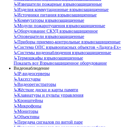
↳
Извещатели пожарные взрывозащищенные
↳
Изделия коммутационные взрывозащищенные
↳
Источники питания взрывозащищенные
↳
Коммутаторы взрывозащищенные
↳
Модули пожаротушения взрывозащищенные
↳
Оборудование СКУД взрывозащищенное
↳
Оповещатели взрывозащищенные
↳
Приборы приемно-контрольные взрывозащищенные
↳
Система ОПС взрывоопасных объектов «Ладога-Ex»
↳
Системы видеонаблюдения взрывозащищенные
↳
Термошкафы взрывозащищенные
Показать все Взрывозащищенное оборудование
Видеонаблюдение
↳
IP-видеосерверы
↳
Аксессуары
↳
Видеорегистраторы
↳
Жёсткие диски и карты памяти
↳
Клавиатуры и пульты управления
↳
Кронштейны
↳
Микрофоны
↳
Мониторы
↳
Объективы
↳
Передача сигналов по витой паре