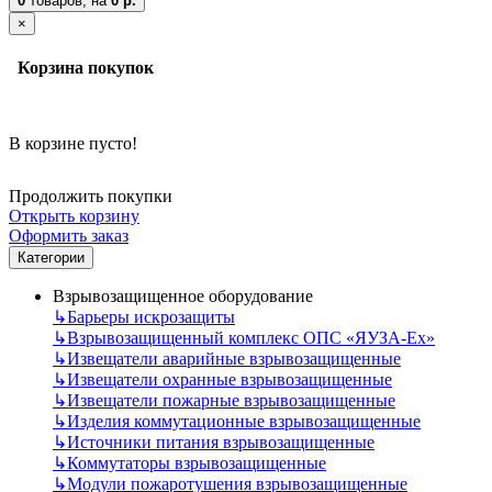
0
товаров,
на
0 р.
×
Корзина покупок
В корзине пусто!
Продолжить покупки
Открыть корзину
Оформить заказ
Категории
Взрывозащищенное оборудование
↳
Барьеры искрозащиты
↳
Взрывозащищенный комплекс ОПС «ЯУЗА-Ех»
↳
Извещатели аварийные взрывозащищенные
↳
Извещатели охранные взрывозащищенные
↳
Извещатели пожарные взрывозащищенные
↳
Изделия коммутационные взрывозащищенные
↳
Источники питания взрывозащищенные
↳
Коммутаторы взрывозащищенные
↳
Модули пожаротушения взрывозащищенные