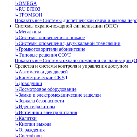
↳
OMEGA
↳
RU БЛЮЗ
↳
ТРОМБОН
Показать все Системы диспетчерской связи и вызова пер
Системы охрано-пожарной сигнализации (ОПС)
↳
Мегафоны
↳
Системы оповещения о пожаре
↳
Системы оповещения, музыкальной трансляции
↳
Громкоговорители абонентские
↳
Типовые решения СОУЭ
Показать все Системы охрано-пожарной сигнализации (
Средства и системы контроля и управления доступом
↳
Автоматика для дверей
↳
Биометрические СКУД
↳
Доводчики
↳
Досмотровое оборудование
↳
Замки и электромеханические защелки
↳
Зеркала безопасности
↳
Идентификаторы
↳
Источники электропитания
↳
Калитки
↳
Кнопки выхода
↳
Ограждения
↳
Светофоры