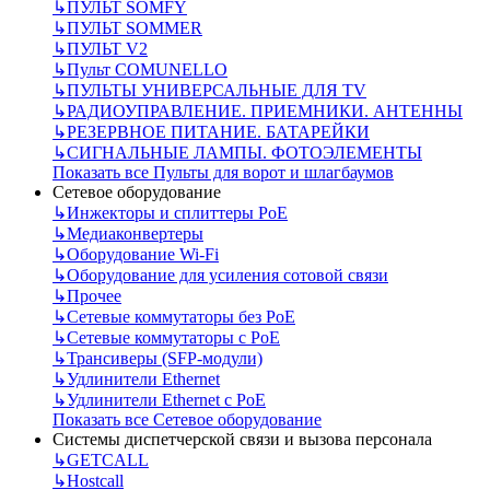
↳
ПУЛЬТ SOMFY
↳
ПУЛЬТ SOMMER
↳
ПУЛЬТ V2
↳
Пульт СOMUNELLO
↳
ПУЛЬТЫ УНИВЕРСАЛЬНЫЕ ДЛЯ TV
↳
РАДИОУПРАВЛЕНИЕ. ПРИЕМНИКИ. АНТЕННЫ
↳
РЕЗЕРВНОЕ ПИТАНИЕ. БАТАРЕЙКИ
↳
СИГНАЛЬНЫЕ ЛАМПЫ. ФОТОЭЛЕМЕНТЫ
Показать все Пульты для ворот и шлагбаумов
Сетевое оборудование
↳
Инжекторы и сплиттеры РоЕ
↳
Медиаконвертеры
↳
Оборудование Wi-Fi
↳
Оборудование для усиления сотовой связи
↳
Прочее
↳
Сетевые коммутаторы без РоЕ
↳
Сетевые коммутаторы с РоЕ
↳
Трансиверы (SFP-модули)
↳
Удлинители Ethernet
↳
Удлинители Ethernet с PoE
Показать все Сетевое оборудование
Системы диспетчерской связи и вызова персонала
↳
GETCALL
↳
Hostcall