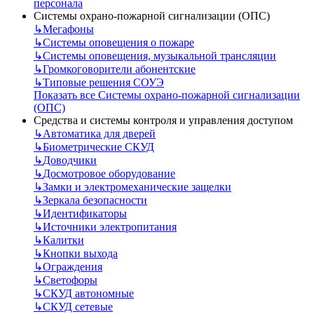
персонала
Системы охрано-пожарной сигнализации (ОПС)
↳
Мегафоны
↳
Системы оповещения о пожаре
↳
Системы оповещения, музыкальной трансляции
↳
Громкоговорители абонентские
↳
Типовые решения СОУЭ
Показать все Системы охрано-пожарной сигнализации
(ОПС)
Средства и системы контроля и управления доступом
↳
Автоматика для дверей
↳
Биометрические СКУД
↳
Доводчики
↳
Досмотровое оборудование
↳
Замки и электромеханические защелки
↳
Зеркала безопасности
↳
Идентификаторы
↳
Источники электропитания
↳
Калитки
↳
Кнопки выхода
↳
Ограждения
↳
Светофоры
↳
СКУД автономные
↳
СКУД сетевые