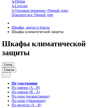
↳
Digma
↳
Livicom
↳
Типовые решения «Умный дом»
Показать все Умный дом
Шкафы, щиты и боксы
Шкафы климатической защиты
Шкафы климатической
защиты
Сетка
Список
По умолчанию
По имени (A - Я)
По имени (Я - A)
По цене (возрастанию)
По цене (убыванию)
По модели (A - Я)