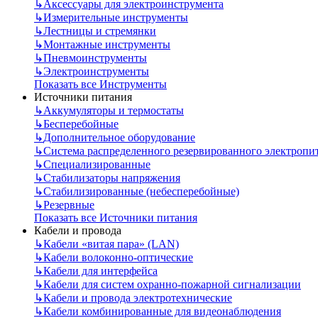
↳
Аксессуары для электроинструмента
↳
Измерительные инструменты
↳
Лестницы и стремянки
↳
Монтажные инструменты
↳
Пневмоинструменты
↳
Электроинструменты
Показать все Инструменты
Источники питания
↳
Аккумуляторы и термостаты
↳
Бесперебойные
↳
Дополнительное оборудование
↳
Система распределенного резервированного электропи
↳
Специализированные
↳
Стабилизаторы напряжения
↳
Стабилизированные (небесперебойные)
↳
Резервные
Показать все Источники питания
Кабели и провода
↳
Кабели «витая пара» (LAN)
↳
Кабели волоконно-оптические
↳
Кабели для интерфейса
↳
Кабели для систем охранно-пожарной сигнализации
↳
Кабели и провода электротехнические
↳
Кабели комбинированные для видеонаблюдения