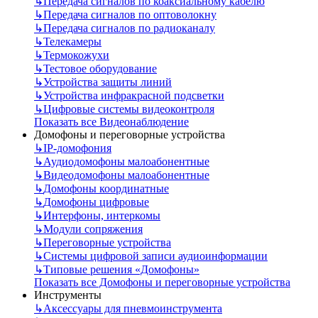
↳
Передача сигналов по коаксиальному кабелю
↳
Передача сигналов по оптоволокну
↳
Передача сигналов по радиоканалу
↳
Телекамеры
↳
Термокожухи
↳
Тестовое оборудование
↳
Устройства защиты линий
↳
Устройства инфракрасной подсветки
↳
Цифровые системы видеоконтроля
Показать все Видеонаблюдение
Домофоны и переговорные устройства
↳
IP-домофония
↳
Аудиодомофоны малоабонентные
↳
Видеодомофоны малоабонентные
↳
Домофоны координатные
↳
Домофоны цифровые
↳
Интерфоны, интеркомы
↳
Модули сопряжения
↳
Переговорные устройства
↳
Системы цифровой записи аудиоинформации
↳
Типовые решения «Домофоны»
Показать все Домофоны и переговорные устройства
Инструменты
↳
Аксессуары для пневмоинструмента