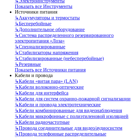
↳
Электроинструменты
Показать все Инструменты
Источники питания
↳
Аккумуляторы и термостаты
↳
Бесперебойные
↳
Дополнительное оборудование
↳
Система распределенного резервированного
электропитания «Лоза»
↳
Специализированные
↳
Стабилизаторы напряжения
↳
Стабилизированные (небесперебойные)
↳
Резервные
Показать все Источники питания
Кабели и провода
↳
Кабели «витая пара» (LAN)
↳
Кабели волоконно-оптические
↳
Кабели для интерфейса
↳
Кабели для систем охранно-пожарной сигнализации
↳
Кабели и провода электротехнические
↳
Кабели комбинированные для видеонаблюдения
↳
Кабели микрофонные с полиэтиленовой изоляцией
↳
Кабели радиочастотные
↳
Провода соединительные для видео/аудиосистем
↳
Провода телефонные распределительные