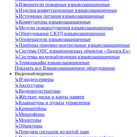
↳
Извещатели пожарные взрывозащищенные
↳
Изделия коммутационные взрывозащищенные
↳
Источники питания взрывозащищенные
↳
Коммутаторы взрывозащищенные
↳
Модули пожаротушения взрывозащищенные
↳
Оборудование СКУД взрывозащищенное
↳
Оповещатели взрывозащищенные
↳
Приборы приемно-контрольные взрывозащищенные
↳
Система ОПС взрывоопасных объектов «Ладога-Ex»
↳
Системы видеонаблюдения взрывозащищенные
↳
Термошкафы взрывозащищенные
Показать все Взрывозащищенное оборудование
Видеонаблюдение
↳
IP-видеосерверы
↳
Аксессуары
↳
Видеорегистраторы
↳
Жёсткие диски и карты памяти
↳
Клавиатуры и пульты управления
↳
Кронштейны
↳
Микрофоны
↳
Мониторы
↳
Объективы
↳
Передача сигналов по витой паре