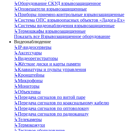
↳
Оборудование СКУД взрывозащищенное
↳
Оповещатели взрывозащищенные
↳
Приборы приемно-контрольные взрывозащищенные
↳
Система ОПС взрывоопасных объектов «Ладога-Ex»
↳
Системы видеонаблюдения взрывозащищенные
↳
Термошкафы взрывозащищенные
Показать все Взрывозащищенное оборудование
Видеонаблюдение
↳
IP-видеосерверы
↳
Аксессуары
↳
Видеорегистраторы
↳
Жёсткие диски и карты памяти
↳
Клавиатуры и пульты управления
↳
Кронштейны
↳
Микрофоны
↳
Мониторы
↳
Объективы
↳
Передача сигналов по витой паре
↳
Передача сигналов по коаксиальному кабелю
↳
Передача сигналов по оптоволокну
↳
Передача сигналов по радиоканалу
↳
Телекамеры
↳
Термокожухи
↳
Тестовое оборудование