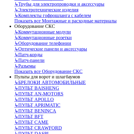
↳
Трубы для электропроводки и аксессуары
↳
Электротехнические изделия
↳
Комплекты гофрошланга с кабелем
Показать все Монтажные и расходные материалы
Оборудование СКС
↳
Коммутационные модули
↳
Коммутационные розетки
↳
Оборудование телефонии
↳
Оптические панели и аксессуары
↳
Патч-корды
↳
Патч-панели
↳
Разъемы
Показать все Оборудование СКС
Пульты для ворот и шлагбаумов
↳
БРЕЛОКИ АВТОМОБИЛЬНЫЕ
↳
ПУЛЬТ BAISHENG
↳
ПУЛЬТ AN-MOTORS
↳
ПУЛЬТ APOLLO
↳
ПУЛЬТ APRIMATIC
↳
ПУЛЬТ BENINCA
↳
ПУЛЬТ BFT
↳
ПУЛЬТ CAME
↳
ПУЛЬТ CRAWFORD
↳
ПУЛЬТ DASPI