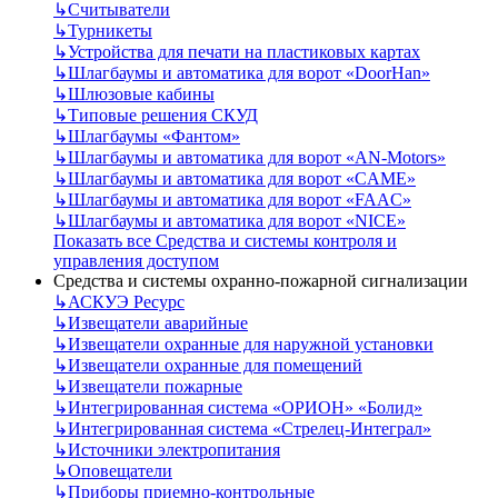
↳
Считыватели
↳
Турникеты
↳
Устройства для печати на пластиковых картах
↳
Шлагбаумы и автоматика для ворот «DoorHan»
↳
Шлюзовые кабины
↳
Типовые решения СКУД
↳
Шлагбаумы «Фантом»
↳
Шлагбаумы и автоматика для ворот «AN-Motors»
↳
Шлагбаумы и автоматика для ворот «CAME»
↳
Шлагбаумы и автоматика для ворот «FAAC»
↳
Шлагбаумы и автоматика для ворот «NICE»
Показать все Средства и системы контроля и
управления доступом
Средства и системы охранно-пожарной сигнализации
↳
АСКУЭ Ресурс
↳
Извещатели аварийные
↳
Извещатели охранные для наружной установки
↳
Извещатели охранные для помещений
↳
Извещатели пожарные
↳
Интегрированная система «ОРИОН» «Болид»
↳
Интегрированная система «Стрелец-Интеграл»
↳
Источники электропитания
↳
Оповещатели
↳
Приборы приемно-контрольные