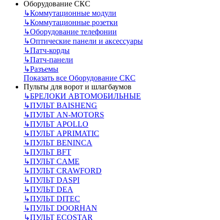
Оборудование СКС
↳
Коммутационные модули
↳
Коммутационные розетки
↳
Оборудование телефонии
↳
Оптические панели и аксессуары
↳
Патч-корды
↳
Патч-панели
↳
Разъемы
Показать все Оборудование СКС
Пульты для ворот и шлагбаумов
↳
БРЕЛОКИ АВТОМОБИЛЬНЫЕ
↳
ПУЛЬТ BAISHENG
↳
ПУЛЬТ AN-MOTORS
↳
ПУЛЬТ APOLLO
↳
ПУЛЬТ APRIMATIC
↳
ПУЛЬТ BENINCA
↳
ПУЛЬТ BFT
↳
ПУЛЬТ CAME
↳
ПУЛЬТ CRAWFORD
↳
ПУЛЬТ DASPI
↳
ПУЛЬТ DEA
↳
ПУЛЬТ DITEC
↳
ПУЛЬТ DOORHAN
↳
ПУЛЬТ ECOSTAR