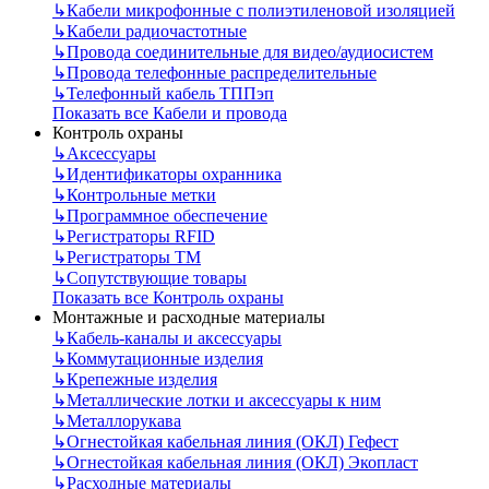
↳
Кабели микрофонные с полиэтиленовой изоляцией
↳
Кабели радиочастотные
↳
Провода соединительные для видео/аудиосистем
↳
Провода телефонные распределительные
↳
Телефонный кабель ТППэп
Показать все Кабели и провода
Контроль охраны
↳
Аксессуары
↳
Идентификаторы охранника
↳
Контрольные метки
↳
Программное обеспечение
↳
Регистраторы RFID
↳
Регистраторы ТМ
↳
Сопутствующие товары
Показать все Контроль охраны
Монтажные и расходные материалы
↳
Кабель-каналы и аксессуары
↳
Коммутационные изделия
↳
Крепежные изделия
↳
Металлические лотки и аксессуары к ним
↳
Металлорукава
↳
Огнестойкая кабельная линия (ОКЛ) Гефест
↳
Огнестойкая кабельная линия (ОКЛ) Экопласт
↳
Расходные материалы