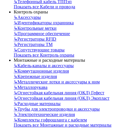
↳
Телефонный кабель ТППэп
Показать все Кабели и провода
Контроль охраны
↳
Аксессуары
↳
Идентификаторы охранника
↳
Контрольные метки
↳
Программное обеспечение
↳
Регистраторы RFID
↳
Регистраторы ТМ
↳
Сопутствующие товары
Показать все Контроль охраны
Монтажные и расходные материалы
↳
Кабель-каналы и аксессуары
↳
Коммутационные изделия
↳
Крепежные изделия
↳
Металлические лотки и аксессуары к ним
↳
Металлорукава
↳
Огнестойкая кабельная линия (ОКЛ) Гефест
↳
Огнестойкая кабельная линия (ОКЛ) Экопласт
↳
Расходные материалы
↳
Трубы для электропроводки и аксессуары
↳
Электротехнические изделия
↳
Комплекты гофрошланга с кабелем
Показать все Монтажные и расходные материалы