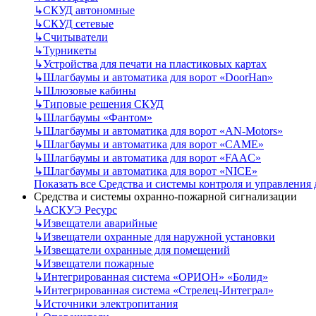
↳
СКУД автономные
↳
СКУД сетевые
↳
Считыватели
↳
Турникеты
↳
Устройства для печати на пластиковых картах
↳
Шлагбаумы и автоматика для ворот «DoorHan»
↳
Шлюзовые кабины
↳
Типовые решения СКУД
↳
Шлагбаумы «Фантом»
↳
Шлагбаумы и автоматика для ворот «AN-Motors»
↳
Шлагбаумы и автоматика для ворот «CAME»
↳
Шлагбаумы и автоматика для ворот «FAAC»
↳
Шлагбаумы и автоматика для ворот «NICE»
Показать все Средства и системы контроля и управления
Средства и системы охранно-пожарной сигнализации
↳
АСКУЭ Ресурс
↳
Извещатели аварийные
↳
Извещатели охранные для наружной установки
↳
Извещатели охранные для помещений
↳
Извещатели пожарные
↳
Интегрированная система «ОРИОН» «Болид»
↳
Интегрированная система «Стрелец-Интеграл»
↳
Источники электропитания