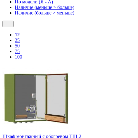
По модели (Я - A)
Наличие (меньше > больше)
Наличие (больше > меньше)
12
25
50
75
100
Шкаф монтажный с обогревом ТШ-2