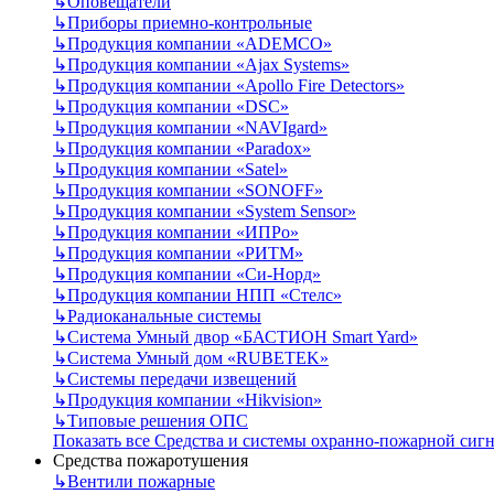
↳
Оповещатели
↳
Приборы приемно-контрольные
↳
Продукция компании «ADEMCO»
↳
Продукция компании «Ajax Systems»
↳
Продукция компании «Apollo Fire Detectors»
↳
Продукция компании «DSC»
↳
Продукция компании «NAVIgard»
↳
Продукция компании «Paradox»
↳
Продукция компании «Satel»
↳
Продукция компании «SONOFF»
↳
Продукция компании «System Sensor»
↳
Продукция компании «ИПРо»
↳
Продукция компании «РИТМ»
↳
Продукция компании «Си-Норд»
↳
Продукция компании НПП «Стелс»
↳
Радиоканальные системы
↳
Система Умный двор «БАСТИОН Smart Yard»
↳
Система Умный дом «RUBETEK»
↳
Системы передачи извещений
↳
Продукция компании «Hikvision»
↳
Типовые решения ОПС
Показать все Средства и системы охранно-пожарной сиг
Средства пожаротушения
↳
Вентили пожарные