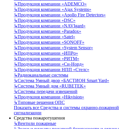
↳
Продукция компании «ADEMCO»
↳
Продукция компании «Ajax Systems»
↳
Продукция компании «Apollo Fire Detectors»
↳
Продукция компании «DSC»
↳
Продукция компании «NAVIgard»
↳
Продукция компании «Paradox»
↳
Продукция компании «Satel»
↳
Продукция компании «SONOFF»
↳
Продукция компании «System Sensor»
↳
Продукция компании «ИПРо»
↳
Продукция компании «РИТМ»
↳
Продукция компании «Си-Норд»
↳
Продукция компании НПП «Стелс»
↳
Радиоканальные системы
↳
Система Умный двор «БАСТИОН Smart Yard»
↳
Система Умный дом «RUBETEK»
↳
Системы передачи извещений
↳
Продукция компании «Hikvision»
↳
Типовые решения ОПС
Показать все Средства и системы охранно-пожарной
сигнализации
Средства пожаротушения
↳
Вентили пожарные
↳
Знаки и плакаты пожарной безопасности и охраны