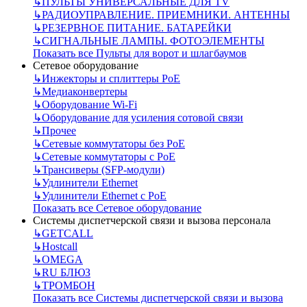
↳
ПУЛЬТЫ УНИВЕРСАЛЬНЫЕ ДЛЯ TV
↳
РАДИОУПРАВЛЕНИЕ. ПРИЕМНИКИ. АНТЕННЫ
↳
РЕЗЕРВНОЕ ПИТАНИЕ. БАТАРЕЙКИ
↳
СИГНАЛЬНЫЕ ЛАМПЫ. ФОТОЭЛЕМЕНТЫ
Показать все Пульты для ворот и шлагбаумов
Сетевое оборудование
↳
Инжекторы и сплиттеры РоЕ
↳
Медиаконвертеры
↳
Оборудование Wi-Fi
↳
Оборудование для усиления сотовой связи
↳
Прочее
↳
Сетевые коммутаторы без РоЕ
↳
Сетевые коммутаторы с РоЕ
↳
Трансиверы (SFP-модули)
↳
Удлинители Ethernet
↳
Удлинители Ethernet с PoE
Показать все Сетевое оборудование
Системы диспетчерской связи и вызова персонала
↳
GETCALL
↳
Hostcall
↳
OMEGA
↳
RU БЛЮЗ
↳
ТРОМБОН
Показать все Системы диспетчерской связи и вызова