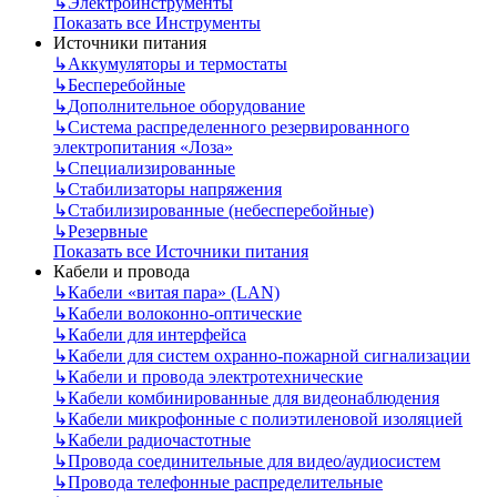
↳
Электроинструменты
Показать все Инструменты
Источники питания
↳
Аккумуляторы и термостаты
↳
Бесперебойные
↳
Дополнительное оборудование
↳
Система распределенного резервированного
электропитания «Лоза»
↳
Специализированные
↳
Стабилизаторы напряжения
↳
Стабилизированные (небесперебойные)
↳
Резервные
Показать все Источники питания
Кабели и провода
↳
Кабели «витая пара» (LAN)
↳
Кабели волоконно-оптические
↳
Кабели для интерфейса
↳
Кабели для систем охранно-пожарной сигнализации
↳
Кабели и провода электротехнические
↳
Кабели комбинированные для видеонаблюдения
↳
Кабели микрофонные с полиэтиленовой изоляцией
↳
Кабели радиочастотные
↳
Провода соединительные для видео/аудиосистем
↳
Провода телефонные распределительные