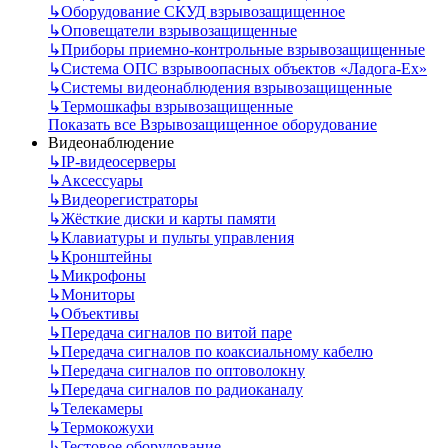
↳
Оборудование СКУД взрывозащищенное
↳
Оповещатели взрывозащищенные
↳
Приборы приемно-контрольные взрывозащищенные
↳
Система ОПС взрывоопасных объектов «Ладога-Ex»
↳
Системы видеонаблюдения взрывозащищенные
↳
Термошкафы взрывозащищенные
Показать все Взрывозащищенное оборудование
Видеонаблюдение
↳
IP-видеосерверы
↳
Аксессуары
↳
Видеорегистраторы
↳
Жёсткие диски и карты памяти
↳
Клавиатуры и пульты управления
↳
Кронштейны
↳
Микрофоны
↳
Мониторы
↳
Объективы
↳
Передача сигналов по витой паре
↳
Передача сигналов по коаксиальному кабелю
↳
Передача сигналов по оптоволокну
↳
Передача сигналов по радиоканалу
↳
Телекамеры
↳
Термокожухи
↳
Тестовое оборудование