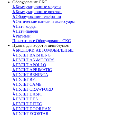
Оборудование СКС
↳
Коммутационные модули
↳
Коммутационные розетки
↳
Оборудование телефонии
↳
Оптические панели и аксессуары
↳
Патч-корды
↳
Патч-панели
↳
Разъемы
Показать все Оборудование СКС
Пульты для ворот и шлагбаумов
↳
БРЕЛОКИ АВТОМОБИЛЬНЫЕ
↳
ПУЛЬТ BAISHENG
↳
ПУЛЬТ AN-MOTORS
↳
ПУЛЬТ APOLLO
↳
ПУЛЬТ APRIMATIC
↳
ПУЛЬТ BENINCA
↳
ПУЛЬТ BFT
↳
ПУЛЬТ CAME
↳
ПУЛЬТ CRAWFORD
↳
ПУЛЬТ DASPI
↳
ПУЛЬТ DEA
↳
ПУЛЬТ DITEC
↳
ПУЛЬТ DOORHAN
↳
ПУЛЬТ ECOSTAR