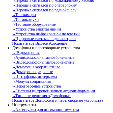
↳
Передача сигналов по коаксиальному кабелю
↳
Передача сигналов по оптоволокну
↳
Передача сигналов по радиоканалу
↳
Телекамеры
↳
Термокожухи
↳
Тестовое оборудование
↳
Устройства защиты линий
↳
Устройства инфракрасной подсветки
↳
Цифровые системы видеоконтроля
Показать все Видеонаблюдение
Домофоны и переговорные устройства
↳
IP-домофония
↳
Аудиодомофоны малоабонентные
↳
Видеодомофоны малоабонентные
↳
Домофоны координатные
↳
Домофоны цифровые
↳
Интерфоны, интеркомы
↳
Модули сопряжения
↳
Переговорные устройства
↳
Системы цифровой записи аудиоинформации
↳
Типовые решения «Домофоны»
Показать все Домофоны и переговорные устройства
Инструменты
↳
Аксессуары для пневмоинструмента