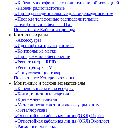
↳
Кабели микрофонные с полиэтиленовой изоляцией
↳
Кабели радиочастотные
↳
Провода соединительные для видео/аудиосистем
↳
Провода телефонные распределительные
↳
Телефонный кабель ТППэп
Показать все Кабели и провода
Контроль охраны
↳
Аксессуары
↳
Идентификаторы охранника
↳
Контрольные метки
↳
Программное обеспечение
↳
Регистраторы RFID
↳
Регистраторы ТМ
↳
Сопутствующие товары
Показать все Контроль охраны
Монтажные и расходные материалы
↳
Кабель-каналы и аксессуары
↳
Коммутационные изделия
↳
Крепежные изделия
↳
Металлические лотки и аксессуары к ним
↳
Металлорукава
↳
Огнестойкая кабельная линия (ОКЛ) Гефест
↳
Огнестойкая кабельная линия (ОКЛ) Экопласт
↳
Расходные материалы