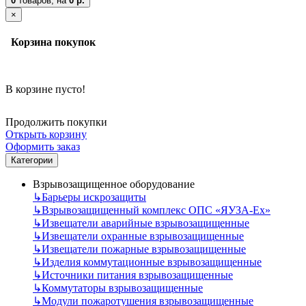
0
товаров,
на
0 р.
×
Корзина покупок
В корзине пусто!
Продолжить покупки
Открыть корзину
Оформить заказ
Категории
Взрывозащищенное оборудование
↳
Барьеры искрозащиты
↳
Взрывозащищенный комплекс ОПС «ЯУЗА-Ех»
↳
Извещатели аварийные взрывозащищенные
↳
Извещатели охранные взрывозащищенные
↳
Извещатели пожарные взрывозащищенные
↳
Изделия коммутационные взрывозащищенные
↳
Источники питания взрывозащищенные
↳
Коммутаторы взрывозащищенные
↳
Модули пожаротушения взрывозащищенные