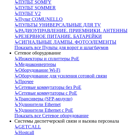
↳
ПУЛЬТ SOMFY
↳
ПУЛЬТ SOMMER
↳
ПУЛЬТ V2
↳
Пульт СOMUNELLO
↳
ПУЛЬТЫ УНИВЕРСАЛЬНЫЕ ДЛЯ TV
↳
РАДИОУПРАВЛЕНИЕ. ПРИЕМНИКИ. АНТЕННЫ
↳
РЕЗЕРВНОЕ ПИТАНИЕ. БАТАРЕЙКИ
↳
СИГНАЛЬНЫЕ ЛАМПЫ. ФОТОЭЛЕМЕНТЫ
Показать все Пульты для ворот и шлагбаумов
Сетевое оборудование
↳
Инжекторы и сплиттеры РоЕ
↳
Медиаконвертеры
↳
Оборудование Wi-Fi
↳
Оборудование для усиления сотовой связи
↳
Прочее
↳
Сетевые коммутаторы без РоЕ
↳
Сетевые коммутаторы с РоЕ
↳
Трансиверы (SFP-модули)
↳
Удлинители Ethernet
↳
Удлинители Ethernet с PoE
Показать все Сетевое оборудование
Системы диспетчерской связи и вызова персонала
↳
GETCALL
↳
Hostcall