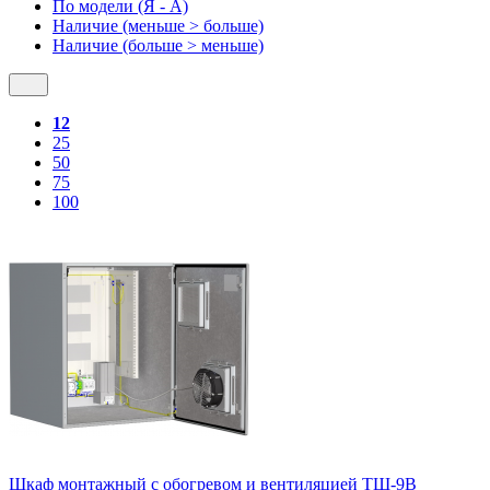
По модели (Я - A)
Наличие (меньше > больше)
Наличие (больше > меньше)
12
25
50
75
100
Шкаф монтажный с обогревом и вентиляцией ТШ-9В