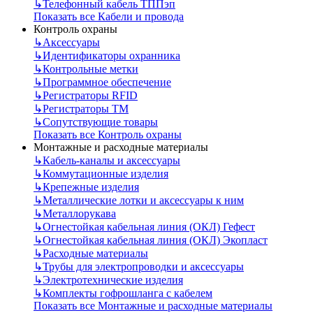
↳
Телефонный кабель ТППэп
Показать все Кабели и провода
Контроль охраны
↳
Аксессуары
↳
Идентификаторы охранника
↳
Контрольные метки
↳
Программное обеспечение
↳
Регистраторы RFID
↳
Регистраторы ТМ
↳
Сопутствующие товары
Показать все Контроль охраны
Монтажные и расходные материалы
↳
Кабель-каналы и аксессуары
↳
Коммутационные изделия
↳
Крепежные изделия
↳
Металлические лотки и аксессуары к ним
↳
Металлорукава
↳
Огнестойкая кабельная линия (ОКЛ) Гефест
↳
Огнестойкая кабельная линия (ОКЛ) Экопласт
↳
Расходные материалы
↳
Трубы для электропроводки и аксессуары
↳
Электротехнические изделия
↳
Комплекты гофрошланга с кабелем
Показать все Монтажные и расходные материалы