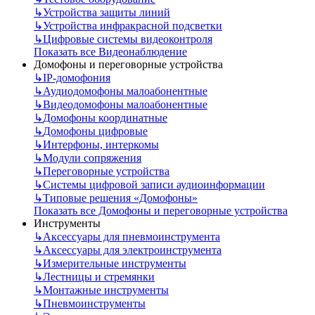
↳
Устройства защиты линий
↳
Устройства инфракрасной подсветки
↳
Цифровые системы видеоконтроля
Показать все Видеонаблюдение
Домофоны и переговорные устройства
↳
IP-домофония
↳
Аудиодомофоны малоабонентные
↳
Видеодомофоны малоабонентные
↳
Домофоны координатные
↳
Домофоны цифровые
↳
Интерфоны, интеркомы
↳
Модули сопряжения
↳
Переговорные устройства
↳
Системы цифровой записи аудиоинформации
↳
Типовые решения «Домофоны»
Показать все Домофоны и переговорные устройства
Инструменты
↳
Аксессуары для пневмоинструмента
↳
Аксессуары для электроинструмента
↳
Измерительные инструменты
↳
Лестницы и стремянки
↳
Монтажные инструменты
↳
Пневмоинструменты