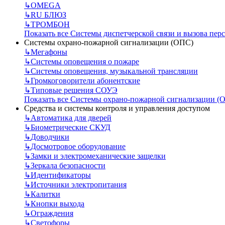
↳
OMEGA
↳
RU БЛЮЗ
↳
ТРОМБОН
Показать все Системы диспетчерской связи и вызова пер
Системы охрано-пожарной сигнализации (ОПС)
↳
Мегафоны
↳
Системы оповещения о пожаре
↳
Системы оповещения, музыкальной трансляции
↳
Громкоговорители абонентские
↳
Типовые решения СОУЭ
Показать все Системы охрано-пожарной сигнализации (
Средства и системы контроля и управления доступом
↳
Автоматика для дверей
↳
Биометрические СКУД
↳
Доводчики
↳
Досмотровое оборудование
↳
Замки и электромеханические защелки
↳
Зеркала безопасности
↳
Идентификаторы
↳
Источники электропитания
↳
Калитки
↳
Кнопки выхода
↳
Ограждения
↳
Светофоры