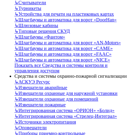
↳
Считыватели
↳
Турникеты
↳
Устройства для печати на пластиковых картах
↳
Шлагбаумы и автоматика для ворот «DoorHan»
↳
Шлюзовые кабины
↳
Типовые решения СКУД
↳
Шлагбаумы «Фантом»
↳
Шлагбаумы и автоматика для ворот «AN-Motors»
↳
Шлагбаумы и автоматика для ворот «CAME»
↳
Шлагбаумы и автоматика для ворот «FAAC»
↳
Шлагбаумы и автоматика для ворот «NICE»
Показать все Средства и системы контроля и
управления доступом
Средства и системы охранно-пожарной сигнализации
↳
АСКУЭ Ресурс
↳
Извещатели аварийные
↳
Извещатели охранные для наружной установки
↳
Извещатели охранные для помещений
↳
Извещатели пожарные
↳
Интегрированная система «ОРИОН» «Болид»
↳
Интегрированная система «Стрелец-Интеграл»
↳
Источники электропитания
↳
Оповещатели
↳
Приборы приемно-контрольные