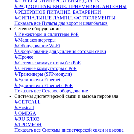
↳
ПУЛЬТЫ УНИВЕРСАЛЬНЫЕ ДЛЯ TV
↳
РАДИОУПРАВЛЕНИЕ. ПРИЕМНИКИ. АНТЕННЫ
↳
РЕЗЕРВНОЕ ПИТАНИЕ. БАТАРЕЙКИ
↳
СИГНАЛЬНЫЕ ЛАМПЫ. ФОТОЭЛЕМЕНТЫ
Показать все Пульты для ворот и шлагбаумов
Сетевое оборудование
↳
Инжекторы и сплиттеры РоЕ
↳
Медиаконвертеры
↳
Оборудование Wi-Fi
↳
Оборудование для усиления сотовой связи
↳
Прочее
↳
Сетевые коммутаторы без РоЕ
↳
Сетевые коммутаторы с РоЕ
↳
Трансиверы (SFP-модули)
↳
Удлинители Ethernet
↳
Удлинители Ethernet с PoE
Показать все Сетевое оборудование
Системы диспетчерской связи и вызова персонала
↳
GETCALL
↳
Hostcall
↳
OMEGA
↳
RU БЛЮЗ
↳
ТРОМБОН
Показать все Системы диспетчерской связи и вызова