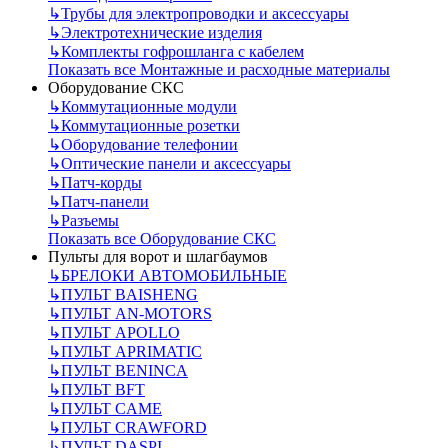
↳
Трубы для электропроводки и аксессуары
↳
Электротехнические изделия
↳
Комплекты гофрошланга с кабелем
Показать все Монтажные и расходные материалы
Оборудование СКС
↳
Коммутационные модули
↳
Коммутационные розетки
↳
Оборудование телефонии
↳
Оптические панели и аксессуары
↳
Патч-корды
↳
Патч-панели
↳
Разъемы
Показать все Оборудование СКС
Пульты для ворот и шлагбаумов
↳
БРЕЛОКИ АВТОМОБИЛЬНЫЕ
↳
ПУЛЬТ BAISHENG
↳
ПУЛЬТ AN-MOTORS
↳
ПУЛЬТ APOLLO
↳
ПУЛЬТ APRIMATIC
↳
ПУЛЬТ BENINCA
↳
ПУЛЬТ BFT
↳
ПУЛЬТ CAME
↳
ПУЛЬТ CRAWFORD
↳
ПУЛЬТ DASPI