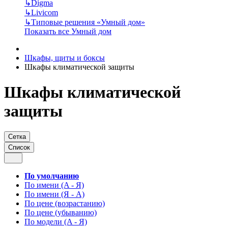
↳
Digma
↳
Livicom
↳
Типовые решения «Умный дом»
Показать все Умный дом
Шкафы, щиты и боксы
Шкафы климатической защиты
Шкафы климатической
защиты
Сетка
Список
По умолчанию
По имени (A - Я)
По имени (Я - A)
По цене (возрастанию)
По цене (убыванию)
По модели (A - Я)