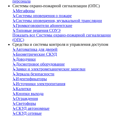
персонала
Системы охрано-пожарной сигнализации (ОПС)
↳
Мегафоны
↳
Системы оповещения о пожаре
↳
Системы оповещения, музыкальной трансляции
↳
Громкоговорители абонентские
↳
Типовые решения СОУЭ
Показать все Системы охрано-пожарной сигнализации
(ОПС)
Средства и системы контроля и управления доступом
↳
Автоматика для дверей
↳
Биометрические СКУД
↳
Доводчики
↳
Досмотровое оборудование
↳
Замки и электромеханические защелки
↳
Зеркала безопасности
↳
Идентификаторы
↳
Источники электропитания
↳
Калитки
↳
Кнопки выхода
↳
Ограждения
↳
Светофоры
↳
СКУД автономные
↳
СКУД сетевые