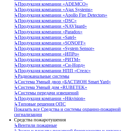
↳
Продукция компании «ADEMCO»
↳
Продукция компании «Ajax Systems»
↳
Продукция компании «Apollo Fire Detectors»
↳
Продукция компании «DSC»
↳
Продукция компании «NAVIgard»
↳
Продукция компании «Paradox»
↳
Продукция компании «Satel»
↳
Продукция компании «SONOFF»
↳
Продукция компании «System Sensor»
↳
Продукция компании «ИПРо»
↳
Продукция компании «РИТМ»
↳
Продукция компании «Си-Норд»
↳
Продукция компании НПП «Стелс»
↳
Радиоканальные системы
↳
Система Умный двор «БАСТИОН Smart Yard»
↳
Система Умный дом «RUBETEK»
↳
Системы передачи извещений
↳
Продукция компании «Hikvision»
↳
Типовые решения ОПС
Показать все Средства и системы охранно-пожарной
сигнализации
Средства пожаротушения
↳
Вентили пожарные
↳
Знаки и плакаты пожарной безопасности и охраны