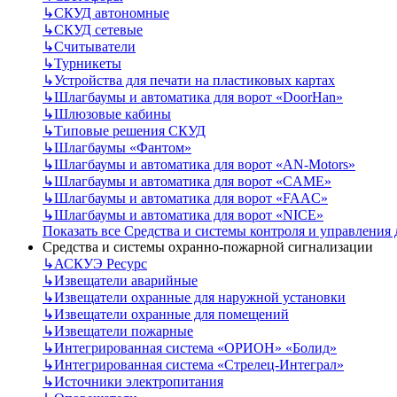
↳
СКУД автономные
↳
СКУД сетевые
↳
Считыватели
↳
Турникеты
↳
Устройства для печати на пластиковых картах
↳
Шлагбаумы и автоматика для ворот «DoorHan»
↳
Шлюзовые кабины
↳
Типовые решения СКУД
↳
Шлагбаумы «Фантом»
↳
Шлагбаумы и автоматика для ворот «AN-Motors»
↳
Шлагбаумы и автоматика для ворот «CAME»
↳
Шлагбаумы и автоматика для ворот «FAAC»
↳
Шлагбаумы и автоматика для ворот «NICE»
Показать все Средства и системы контроля и управления
Средства и системы охранно-пожарной сигнализации
↳
АСКУЭ Ресурс
↳
Извещатели аварийные
↳
Извещатели охранные для наружной установки
↳
Извещатели охранные для помещений
↳
Извещатели пожарные
↳
Интегрированная система «ОРИОН» «Болид»
↳
Интегрированная система «Стрелец-Интеграл»
↳
Источники электропитания