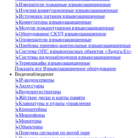
↳
Извещатели пожарные взрывозащищенные
↳
Изделия коммутационные взрывозащищенные
↳
Источники питания взрывозащищенные
↳
Коммутаторы взрывозащищенные
↳
Модули пожаротушения взрывозащищенные
↳
Оборудование СКУД взрывозащищенное
↳
Оповещатели взрывозащищенные
↳
Приборы приемно-контрольные взрывозащищенные
↳
Система ОПС взрывоопасных объектов «Ладога-Ex»
↳
Системы видеонаблюдения взрывозащищенные
↳
Термошкафы взрывозащищенные
Показать все Взрывозащищенное оборудование
Видеонаблюдение
↳
IP-видеосерверы
↳
Аксессуары
↳
Видеорегистраторы
↳
Жёсткие диски и карты памяти
↳
Клавиатуры и пульты управления
↳
Кронштейны
↳
Микрофоны
↳
Мониторы
↳
Объективы
↳
Передача сигналов по витой паре