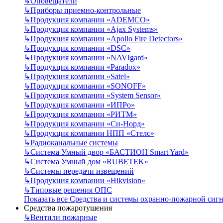
↳
Оповещатели
↳
Приборы приемно-контрольные
↳
Продукция компании «ADEMCO»
↳
Продукция компании «Ajax Systems»
↳
Продукция компании «Apollo Fire Detectors»
↳
Продукция компании «DSC»
↳
Продукция компании «NAVIgard»
↳
Продукция компании «Paradox»
↳
Продукция компании «Satel»
↳
Продукция компании «SONOFF»
↳
Продукция компании «System Sensor»
↳
Продукция компании «ИПРо»
↳
Продукция компании «РИТМ»
↳
Продукция компании «Си-Норд»
↳
Продукция компании НПП «Стелс»
↳
Радиоканальные системы
↳
Система Умный двор «БАСТИОН Smart Yard»
↳
Система Умный дом «RUBETEK»
↳
Системы передачи извещений
↳
Продукция компании «Hikvision»
↳
Типовые решения ОПС
Показать все Средства и системы охранно-пожарной сиг
Средства пожаротушения
↳
Вентили пожарные