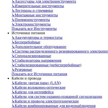
↳
Аксессуары для электроинструмента
↳
Измерительные инструменты
↳
Лестницы и стремянки
↳
Монтажные инструменты
↳
Пневмоинструменты
↳
Электроинструменты
Показать все Инструменты
Источники питания
↳
Аккумуляторы и термостаты
↳
Бесперебойные
↳
Дополнительное оборудование
↳
Система распределенного резервированного электропи
↳
Специализированные
↳
Стабилизаторы напряжения
↳
Стабилизированные (небесперебойные)
↳
Резервные
Показать все Источники питания
Кабели и провода
↳
Кабели «витая пара» (LAN)
↳
Кабели волоконно-оптические
↳
Кабели для интерфейса
↳
Кабели для систем охранно-пожарной сигнализации
↳
Кабели и провода электротехнические
↳
Кабели комбинированные для видеонаблюдения