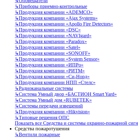
↳
Оповещатели
↳
Приборы приемно-контрольные
↳
Продукция компании «ADEMCO»
↳
Продукция компании «Ajax Systems»
↳
Продукция компании «Apollo Fire Detectors»
↳
Продукция компании «DSC»
↳
Продукция компании «NAVIgard»
↳
Продукция компании «Paradox»
↳
Продукция компании «Satel»
↳
Продукция компании «SONOFF»
↳
Продукция компании «System Sensor»
↳
Продукция компании «ИПРо»
↳
Продукция компании «РИТМ»
↳
Продукция компании «Си-Норд»
↳
Продукция компании НПП «Стелс»
↳
Радиоканальные системы
↳
Система Умный двор «БАСТИОН Smart Yard»
↳
Система Умный дом «RUBETEK»
↳
Системы передачи извещений
↳
Продукция компании «Hikvision»
↳
Типовые решения ОПС
Показать все Средства и системы охранно-пожарной сиг
Средства пожаротушения
↳
Вентили пожарные