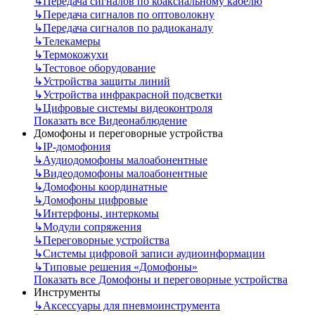
↳
Передача сигналов по коаксиальному кабелю
↳
Передача сигналов по оптоволокну
↳
Передача сигналов по радиоканалу
↳
Телекамеры
↳
Термокожухи
↳
Тестовое оборудование
↳
Устройства защиты линий
↳
Устройства инфракрасной подсветки
↳
Цифровые системы видеоконтроля
Показать все Видеонаблюдение
Домофоны и переговорные устройства
↳
IP-домофония
↳
Аудиодомофоны малоабонентные
↳
Видеодомофоны малоабонентные
↳
Домофоны координатные
↳
Домофоны цифровые
↳
Интерфоны, интеркомы
↳
Модули сопряжения
↳
Переговорные устройства
↳
Системы цифровой записи аудиоинформации
↳
Типовые решения «Домофоны»
Показать все Домофоны и переговорные устройства
Инструменты
↳
Аксессуары для пневмоинструмента