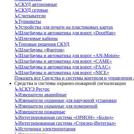
↳
СКУД автономные
↳
СКУД сетевые
↳
Считыватели
↳
Турникеты
↳
Устройства для печати на пластиковых картах
↳
Шлагбаумы и автоматика для ворот «DoorHan»
↳
Шлюзовые кабины
↳
Типовые решения СКУД
↳
Шлагбаумы «Фантом»
↳
Шлагбаумы и автоматика для ворот «AN-Motors»
↳
Шлагбаумы и автоматика для ворот «CAME»
↳
Шлагбаумы и автоматика для ворот «FAAC»
↳
Шлагбаумы и автоматика для ворот «NICE»
Показать все Средства и системы контроля и управления
Средства и системы охранно-пожарной сигнализации
↳
АСКУЭ Ресурс
↳
Извещатели аварийные
↳
Извещатели охранные для наружной установки
↳
Извещатели охранные для помещений
↳
Извещатели пожарные
↳
Интегрированная система «ОРИОН» «Болид»
↳
Интегрированная система «Стрелец-Интеграл»
↳
Источники электропитания