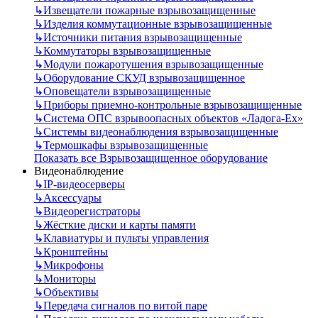
↳
Извещатели пожарные взрывозащищенные
↳
Изделия коммутационные взрывозащищенные
↳
Источники питания взрывозащищенные
↳
Коммутаторы взрывозащищенные
↳
Модули пожаротушения взрывозащищенные
↳
Оборудование СКУД взрывозащищенное
↳
Оповещатели взрывозащищенные
↳
Приборы приемно-контрольные взрывозащищенные
↳
Система ОПС взрывоопасных объектов «Ладога-Ex»
↳
Системы видеонаблюдения взрывозащищенные
↳
Термошкафы взрывозащищенные
Показать все Взрывозащищенное оборудование
Видеонаблюдение
↳
IP-видеосерверы
↳
Аксессуары
↳
Видеорегистраторы
↳
Жёсткие диски и карты памяти
↳
Клавиатуры и пульты управления
↳
Кронштейны
↳
Микрофоны
↳
Мониторы
↳
Объективы
↳
Передача сигналов по витой паре