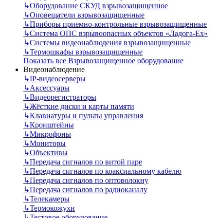
↳
Оборудование СКУД взрывозащищенное
↳
Оповещатели взрывозащищенные
↳
Приборы приемно-контрольные взрывозащищенные
↳
Система ОПС взрывоопасных объектов «Ладога-Ex»
↳
Системы видеонаблюдения взрывозащищенные
↳
Термошкафы взрывозащищенные
Показать все Взрывозащищенное оборудование
Видеонаблюдение
↳
IP-видеосерверы
↳
Аксессуары
↳
Видеорегистраторы
↳
Жёсткие диски и карты памяти
↳
Клавиатуры и пульты управления
↳
Кронштейны
↳
Микрофоны
↳
Мониторы
↳
Объективы
↳
Передача сигналов по витой паре
↳
Передача сигналов по коаксиальному кабелю
↳
Передача сигналов по оптоволокну
↳
Передача сигналов по радиоканалу
↳
Телекамеры
↳
Термокожухи
↳
Тестовое оборудование