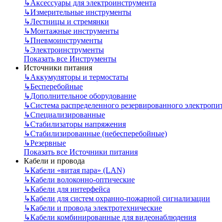
↳
Аксессуары для электроинструмента
↳
Измерительные инструменты
↳
Лестницы и стремянки
↳
Монтажные инструменты
↳
Пневмоинструменты
↳
Электроинструменты
Показать все Инструменты
Источники питания
↳
Аккумуляторы и термостаты
↳
Бесперебойные
↳
Дополнительное оборудование
↳
Система распределенного резервированного электропи
↳
Специализированные
↳
Стабилизаторы напряжения
↳
Стабилизированные (небесперебойные)
↳
Резервные
Показать все Источники питания
Кабели и провода
↳
Кабели «витая пара» (LAN)
↳
Кабели волоконно-оптические
↳
Кабели для интерфейса
↳
Кабели для систем охранно-пожарной сигнализации
↳
Кабели и провода электротехнические
↳
Кабели комбинированные для видеонаблюдения