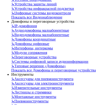
↳
Устройства защиты линий
↳
Устройства инфракрасной подсветки
↳
Цифровые системы видеоконтроля
Показать все Видеонаблюдение
Домофоны и переговорные устройства
↳
IP-домофония
↳
Аудиодомофоны малоабонентные
↳
Видеодомофоны малоабонентные
↳
Домофоны координатные
↳
Домофоны цифровые
↳
Интерфоны, интеркомы
↳
Модули сопряжения
↳
Переговорные устройства
↳
Системы цифровой записи аудиоинформации
↳
Типовые решения «Домофоны»
Показать все Домофоны и переговорные устройства
Инструменты
↳
Аксессуары для пневмоинструмента
↳
Аксессуары для электроинструмента
↳
Измерительные инструменты
↳
Лестницы и стремянки
↳
Монтажные инструменты
↳
Пневмоинструменты