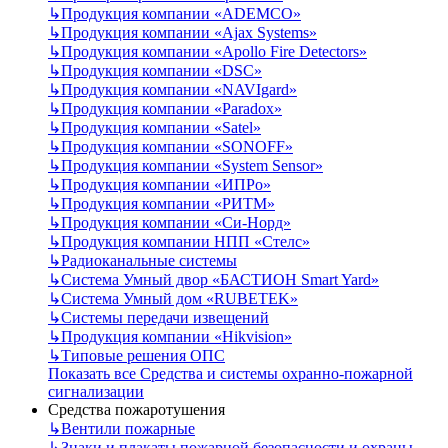
↳
Продукция компании «ADEMCO»
↳
Продукция компании «Ajax Systems»
↳
Продукция компании «Apollo Fire Detectors»
↳
Продукция компании «DSC»
↳
Продукция компании «NAVIgard»
↳
Продукция компании «Paradox»
↳
Продукция компании «Satel»
↳
Продукция компании «SONOFF»
↳
Продукция компании «System Sensor»
↳
Продукция компании «ИПРо»
↳
Продукция компании «РИТМ»
↳
Продукция компании «Си-Норд»
↳
Продукция компании НПП «Стелс»
↳
Радиоканальные системы
↳
Система Умный двор «БАСТИОН Smart Yard»
↳
Система Умный дом «RUBETEK»
↳
Системы передачи извещений
↳
Продукция компании «Hikvision»
↳
Типовые решения ОПС
Показать все Средства и системы охранно-пожарной
сигнализации
Средства пожаротушения
↳
Вентили пожарные
↳
Знаки и плакаты пожарной безопасности и охраны