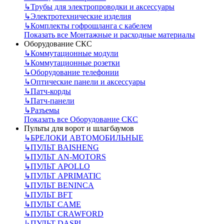
↳
Трубы для электропроводки и аксессуары
↳
Электротехнические изделия
↳
Комплекты гофрошланга с кабелем
Показать все Монтажные и расходные материалы
Оборудование СКС
↳
Коммутационные модули
↳
Коммутационные розетки
↳
Оборудование телефонии
↳
Оптические панели и аксессуары
↳
Патч-корды
↳
Патч-панели
↳
Разъемы
Показать все Оборудование СКС
Пульты для ворот и шлагбаумов
↳
БРЕЛОКИ АВТОМОБИЛЬНЫЕ
↳
ПУЛЬТ BAISHENG
↳
ПУЛЬТ AN-MOTORS
↳
ПУЛЬТ APOLLO
↳
ПУЛЬТ APRIMATIC
↳
ПУЛЬТ BENINCA
↳
ПУЛЬТ BFT
↳
ПУЛЬТ CAME
↳
ПУЛЬТ CRAWFORD
↳
ПУЛЬТ DASPI