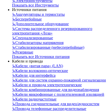
↳
Электроинструменты
Показать все Инструменты
Источники питания
↳
Аккумуляторы и термостаты
↳
Бесперебойные
↳
Дополнительное оборудование
↳
Система распределенного резервированного
электропитания «Лоза»
↳
Специализированные
↳
Стабилизаторы напряжения
↳
Стабилизированные (небесперебойные)
↳
Резервные
Показать все Источники питания
Кабели и провода
↳
Кабели «витая пара» (LAN)
↳
Кабели волоконно-оптические
↳
Кабели для интерфейса
↳
Кабели для систем охранно-пожарной сигнализации
↳
Кабели и провода электротехнические
↳
Кабели комбинированные для видеонаблюдения
↳
Кабели микрофонные с полиэтиленовой изоляцией
↳
Кабели радиочастотные
↳
Провода соединительные для видео/аудиосистем
↳
Провода телефонные распределительные