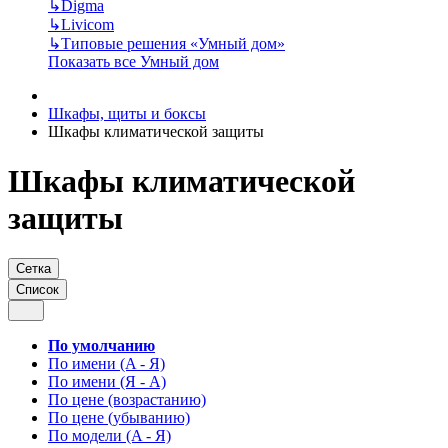
↳
Digma
↳
Livicom
↳
Типовые решения «Умный дом»
Показать все Умный дом
Шкафы, щиты и боксы
Шкафы климатической защиты
Шкафы климатической
защиты
Сетка
Список
По умолчанию
По имени (A - Я)
По имени (Я - A)
По цене (возрастанию)
По цене (убыванию)
По модели (A - Я)