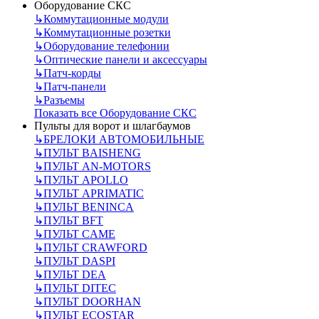
Оборудование СКС
↳
Коммутационные модули
↳
Коммутационные розетки
↳
Оборудование телефонии
↳
Оптические панели и аксессуары
↳
Патч-корды
↳
Патч-панели
↳
Разъемы
Показать все Оборудование СКС
Пульты для ворот и шлагбаумов
↳
БРЕЛОКИ АВТОМОБИЛЬНЫЕ
↳
ПУЛЬТ BAISHENG
↳
ПУЛЬТ AN-MOTORS
↳
ПУЛЬТ APOLLO
↳
ПУЛЬТ APRIMATIC
↳
ПУЛЬТ BENINCA
↳
ПУЛЬТ BFT
↳
ПУЛЬТ CAME
↳
ПУЛЬТ CRAWFORD
↳
ПУЛЬТ DASPI
↳
ПУЛЬТ DEA
↳
ПУЛЬТ DITEC
↳
ПУЛЬТ DOORHAN
↳
ПУЛЬТ ECOSTAR