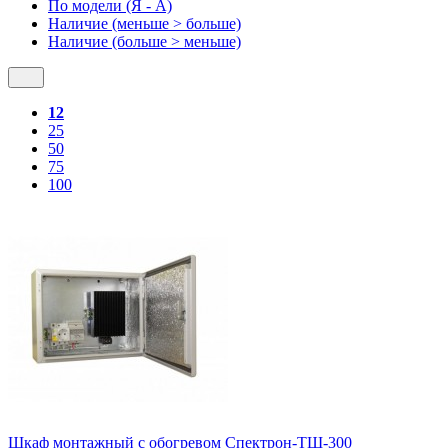
По модели (Я - A)
Наличие (меньше > больше)
Наличие (больше > меньше)
12
25
50
75
100
Шкаф монтажный с обогревом Спектрон-ТШ-300