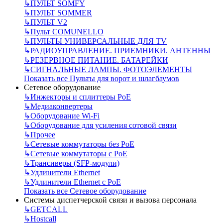
↳
ПУЛЬТ SOMFY
↳
ПУЛЬТ SOMMER
↳
ПУЛЬТ V2
↳
Пульт СOMUNELLO
↳
ПУЛЬТЫ УНИВЕРСАЛЬНЫЕ ДЛЯ TV
↳
РАДИОУПРАВЛЕНИЕ. ПРИЕМНИКИ. АНТЕННЫ
↳
РЕЗЕРВНОЕ ПИТАНИЕ. БАТАРЕЙКИ
↳
СИГНАЛЬНЫЕ ЛАМПЫ. ФОТОЭЛЕМЕНТЫ
Показать все Пульты для ворот и шлагбаумов
Сетевое оборудование
↳
Инжекторы и сплиттеры РоЕ
↳
Медиаконвертеры
↳
Оборудование Wi-Fi
↳
Оборудование для усиления сотовой связи
↳
Прочее
↳
Сетевые коммутаторы без РоЕ
↳
Сетевые коммутаторы с РоЕ
↳
Трансиверы (SFP-модули)
↳
Удлинители Ethernet
↳
Удлинители Ethernet с PoE
Показать все Сетевое оборудование
Системы диспетчерской связи и вызова персонала
↳
GETCALL
↳
Hostcall