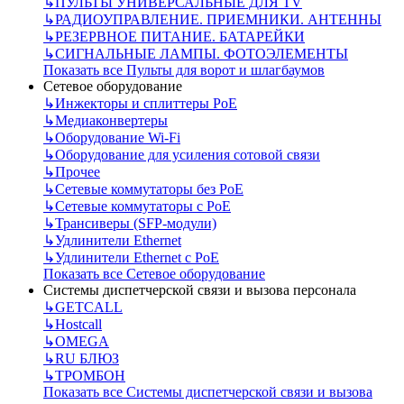
↳
ПУЛЬТЫ УНИВЕРСАЛЬНЫЕ ДЛЯ TV
↳
РАДИОУПРАВЛЕНИЕ. ПРИЕМНИКИ. АНТЕННЫ
↳
РЕЗЕРВНОЕ ПИТАНИЕ. БАТАРЕЙКИ
↳
СИГНАЛЬНЫЕ ЛАМПЫ. ФОТОЭЛЕМЕНТЫ
Показать все Пульты для ворот и шлагбаумов
Сетевое оборудование
↳
Инжекторы и сплиттеры РоЕ
↳
Медиаконвертеры
↳
Оборудование Wi-Fi
↳
Оборудование для усиления сотовой связи
↳
Прочее
↳
Сетевые коммутаторы без РоЕ
↳
Сетевые коммутаторы с РоЕ
↳
Трансиверы (SFP-модули)
↳
Удлинители Ethernet
↳
Удлинители Ethernet с PoE
Показать все Сетевое оборудование
Системы диспетчерской связи и вызова персонала
↳
GETCALL
↳
Hostcall
↳
OMEGA
↳
RU БЛЮЗ
↳
ТРОМБОН
Показать все Системы диспетчерской связи и вызова