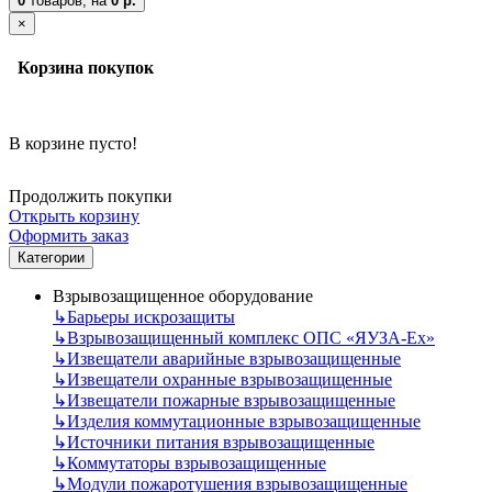
0
товаров,
на
0 р.
×
Корзина покупок
В корзине пусто!
Продолжить покупки
Открыть корзину
Оформить заказ
Категории
Взрывозащищенное оборудование
↳
Барьеры искрозащиты
↳
Взрывозащищенный комплекс ОПС «ЯУЗА-Ех»
↳
Извещатели аварийные взрывозащищенные
↳
Извещатели охранные взрывозащищенные
↳
Извещатели пожарные взрывозащищенные
↳
Изделия коммутационные взрывозащищенные
↳
Источники питания взрывозащищенные
↳
Коммутаторы взрывозащищенные
↳
Модули пожаротушения взрывозащищенные