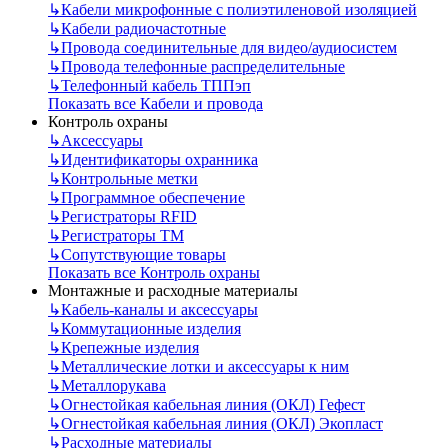
↳
Кабели микрофонные с полиэтиленовой изоляцией
↳
Кабели радиочастотные
↳
Провода соединительные для видео/аудиосистем
↳
Провода телефонные распределительные
↳
Телефонный кабель ТППэп
Показать все Кабели и провода
Контроль охраны
↳
Аксессуары
↳
Идентификаторы охранника
↳
Контрольные метки
↳
Программное обеспечение
↳
Регистраторы RFID
↳
Регистраторы ТМ
↳
Сопутствующие товары
Показать все Контроль охраны
Монтажные и расходные материалы
↳
Кабель-каналы и аксессуары
↳
Коммутационные изделия
↳
Крепежные изделия
↳
Металлические лотки и аксессуары к ним
↳
Металлорукава
↳
Огнестойкая кабельная линия (ОКЛ) Гефест
↳
Огнестойкая кабельная линия (ОКЛ) Экопласт
↳
Расходные материалы