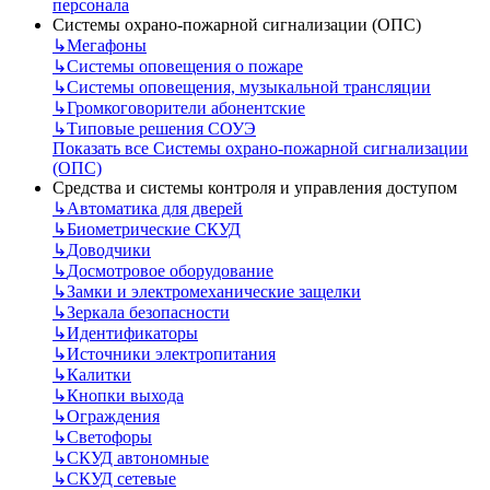
персонала
Системы охрано-пожарной сигнализации (ОПС)
↳
Мегафоны
↳
Системы оповещения о пожаре
↳
Системы оповещения, музыкальной трансляции
↳
Громкоговорители абонентские
↳
Типовые решения СОУЭ
Показать все Системы охрано-пожарной сигнализации
(ОПС)
Средства и системы контроля и управления доступом
↳
Автоматика для дверей
↳
Биометрические СКУД
↳
Доводчики
↳
Досмотровое оборудование
↳
Замки и электромеханические защелки
↳
Зеркала безопасности
↳
Идентификаторы
↳
Источники электропитания
↳
Калитки
↳
Кнопки выхода
↳
Ограждения
↳
Светофоры
↳
СКУД автономные
↳
СКУД сетевые