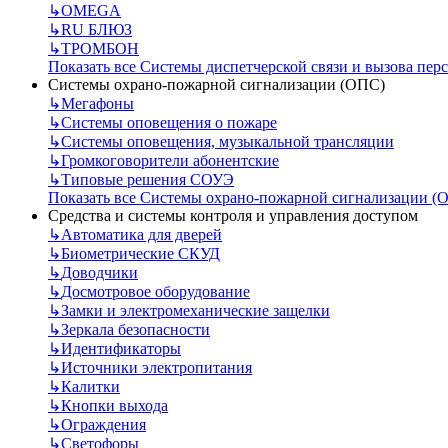
↳
OMEGA
↳
RU БЛЮЗ
↳
ТРОМБОН
Показать все Системы диспетчерской связи и вызова пер
Системы охрано-пожарной сигнализации (ОПС)
↳
Мегафоны
↳
Системы оповещения о пожаре
↳
Системы оповещения, музыкальной трансляции
↳
Громкоговорители абонентские
↳
Типовые решения СОУЭ
Показать все Системы охрано-пожарной сигнализации (
Средства и системы контроля и управления доступом
↳
Автоматика для дверей
↳
Биометрические СКУД
↳
Доводчики
↳
Досмотровое оборудование
↳
Замки и электромеханические защелки
↳
Зеркала безопасности
↳
Идентификаторы
↳
Источники электропитания
↳
Калитки
↳
Кнопки выхода
↳
Ограждения
↳
Светофоры