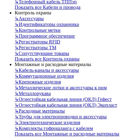
↳
Телефонный кабель ТППэп
Показать все Кабели и провода
Контроль охраны
↳
Аксессуары
↳
Идентификаторы охранника
↳
Контрольные метки
↳
Программное обеспечение
↳
Регистраторы RFID
↳
Регистраторы ТМ
↳
Сопутствующие товары
Показать все Контроль охраны
Монтажные и расходные материалы
↳
Кабель-каналы и аксессуары
↳
Коммутационные изделия
↳
Крепежные изделия
↳
Металлические лотки и аксессуары к ним
↳
Металлорукава
↳
Огнестойкая кабельная линия (ОКЛ) Гефест
↳
Огнестойкая кабельная линия (ОКЛ) Экопласт
↳
Расходные материалы
↳
Трубы для электропроводки и аксессуары
↳
Электротехнические изделия
↳
Комплекты гофрошланга с кабелем
Показать все Монтажные и расходные материалы