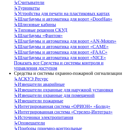
↳
Считыватели
↳
Турникеты
↳
Устройства для печати на пластиковых картах
↳
Шлагбаумы и автоматика для ворот «DoorHan»
↳
Шлюзовые кабины
↳
Типовые решения СКУД
↳
Шлагбаумы «Фантом»
↳
Шлагбаумы и автоматика для ворот «AN-Motors»
↳
Шлагбаумы и автоматика для ворот «CAME»
↳
Шлагбаумы и автоматика для ворот «FAAC»
↳
Шлагбаумы и автоматика для ворот «NICE»
Показать все Средства и системы контроля и
управления доступом
Средства и системы охранно-пожарной сигнализации
↳
АСКУЭ Ресурс
↳
Извещатели аварийные
↳
Извещатели охранные для наружной установки
↳
Извещатели охранные для помещений
↳
Извещатели пожарные
↳
Интегрированная система «ОРИОН» «Болид»
↳
Интегрированная система «Стрелец-Интеграл»
↳
Источники электропитания
↳
Оповещатели
↳
Приборы приемно-контрольные