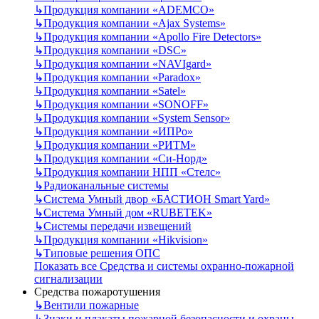
↳
Продукция компании «ADEMCO»
↳
Продукция компании «Ajax Systems»
↳
Продукция компании «Apollo Fire Detectors»
↳
Продукция компании «DSC»
↳
Продукция компании «NAVIgard»
↳
Продукция компании «Paradox»
↳
Продукция компании «Satel»
↳
Продукция компании «SONOFF»
↳
Продукция компании «System Sensor»
↳
Продукция компании «ИПРо»
↳
Продукция компании «РИТМ»
↳
Продукция компании «Си-Норд»
↳
Продукция компании НПП «Стелс»
↳
Радиоканальные системы
↳
Система Умный двор «БАСТИОН Smart Yard»
↳
Система Умный дом «RUBETEK»
↳
Системы передачи извещений
↳
Продукция компании «Hikvision»
↳
Типовые решения ОПС
Показать все Средства и системы охранно-пожарной
сигнализации
Средства пожаротушения
↳
Вентили пожарные
↳
Знаки и плакаты пожарной безопасности и охраны