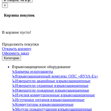
0
товаров,
на
0 р.
×
Корзина покупок
В корзине пусто!
Продолжить покупки
Открыть корзину
Оформить заказ
Категории
Взрывозащищенное оборудование
↳
Барьеры искрозащиты
↳
Взрывозащищенный комплекс ОПС «ЯУЗА-Ех»
↳
Извещатели аварийные взрывозащищенные
↳
Извещатели охранные взрывозащищенные
↳
Извещатели пожарные взрывозащищенные
↳
Изделия коммутационные взрывозащищенные
↳
Источники питания взрывозащищенные
↳
Коммутаторы взрывозащищенные
↳
Модули пожаротушения взрывозащищенные