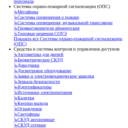
персонала
Системы охрано-пожарной сигнализации (ОПС)
↳
Мегафоны
↳
Системы оповещения о пожаре
↳
Системы оповещения, музыкальной трансляции
↳
Громкоговорители абонентские
↳
Типовые решения СОУЭ
Показать все Системы охрано-пожарной сигнализации
(ОПС)
Средства и системы контроля и управления доступом
↳
Автоматика для дверей
↳
Биометрические СКУД
↳
Доводчики
↳
Досмотровое оборудование
↳
Замки и электромеханические защелки
↳
Зеркала безопасности
↳
Идентификаторы
↳
Источники электропитания
↳
Калитки
↳
Кнопки выхода
↳
Ограждения
↳
Светофоры
↳
СКУД автономные
↳
СКУД сетевые