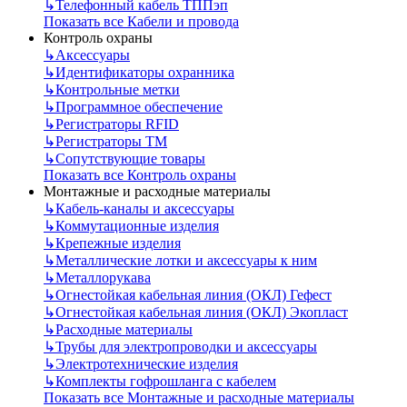
↳
Телефонный кабель ТППэп
Показать все Кабели и провода
Контроль охраны
↳
Аксессуары
↳
Идентификаторы охранника
↳
Контрольные метки
↳
Программное обеспечение
↳
Регистраторы RFID
↳
Регистраторы ТМ
↳
Сопутствующие товары
Показать все Контроль охраны
Монтажные и расходные материалы
↳
Кабель-каналы и аксессуары
↳
Коммутационные изделия
↳
Крепежные изделия
↳
Металлические лотки и аксессуары к ним
↳
Металлорукава
↳
Огнестойкая кабельная линия (ОКЛ) Гефест
↳
Огнестойкая кабельная линия (ОКЛ) Экопласт
↳
Расходные материалы
↳
Трубы для электропроводки и аксессуары
↳
Электротехнические изделия
↳
Комплекты гофрошланга с кабелем
Показать все Монтажные и расходные материалы