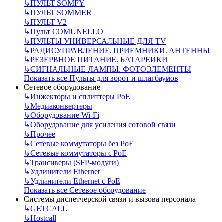
↳
ПУЛЬТ SOMFY
↳
ПУЛЬТ SOMMER
↳
ПУЛЬТ V2
↳
Пульт СOMUNELLO
↳
ПУЛЬТЫ УНИВЕРСАЛЬНЫЕ ДЛЯ TV
↳
РАДИОУПРАВЛЕНИЕ. ПРИЕМНИКИ. АНТЕННЫ
↳
РЕЗЕРВНОЕ ПИТАНИЕ. БАТАРЕЙКИ
↳
СИГНАЛЬНЫЕ ЛАМПЫ. ФОТОЭЛЕМЕНТЫ
Показать все Пульты для ворот и шлагбаумов
Сетевое оборудование
↳
Инжекторы и сплиттеры РоЕ
↳
Медиаконвертеры
↳
Оборудование Wi-Fi
↳
Оборудование для усиления сотовой связи
↳
Прочее
↳
Сетевые коммутаторы без РоЕ
↳
Сетевые коммутаторы с РоЕ
↳
Трансиверы (SFP-модули)
↳
Удлинители Ethernet
↳
Удлинители Ethernet с PoE
Показать все Сетевое оборудование
Системы диспетчерской связи и вызова персонала
↳
GETCALL
↳
Hostcall