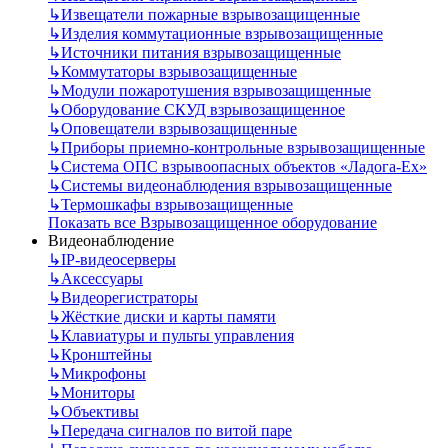
↳
Извещатели пожарные взрывозащищенные
↳
Изделия коммутационные взрывозащищенные
↳
Источники питания взрывозащищенные
↳
Коммутаторы взрывозащищенные
↳
Модули пожаротушения взрывозащищенные
↳
Оборудование СКУД взрывозащищенное
↳
Оповещатели взрывозащищенные
↳
Приборы приемно-контрольные взрывозащищенные
↳
Система ОПС взрывоопасных объектов «Ладога-Ex»
↳
Системы видеонаблюдения взрывозащищенные
↳
Термошкафы взрывозащищенные
Показать все Взрывозащищенное оборудование
Видеонаблюдение
↳
IP-видеосерверы
↳
Аксессуары
↳
Видеорегистраторы
↳
Жёсткие диски и карты памяти
↳
Клавиатуры и пульты управления
↳
Кронштейны
↳
Микрофоны
↳
Мониторы
↳
Объективы
↳
Передача сигналов по витой паре