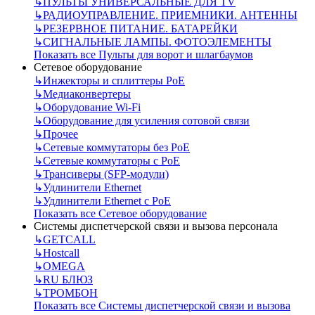
↳
ПУЛЬТЫ УНИВЕРСАЛЬНЫЕ ДЛЯ TV
↳
РАДИОУПРАВЛЕНИЕ. ПРИЕМНИКИ. АНТЕННЫ
↳
РЕЗЕРВНОЕ ПИТАНИЕ. БАТАРЕЙКИ
↳
СИГНАЛЬНЫЕ ЛАМПЫ. ФОТОЭЛЕМЕНТЫ
Показать все Пульты для ворот и шлагбаумов
Сетевое оборудование
↳
Инжекторы и сплиттеры РоЕ
↳
Медиаконвертеры
↳
Оборудование Wi-Fi
↳
Оборудование для усиления сотовой связи
↳
Прочее
↳
Сетевые коммутаторы без РоЕ
↳
Сетевые коммутаторы с РоЕ
↳
Трансиверы (SFP-модули)
↳
Удлинители Ethernet
↳
Удлинители Ethernet с PoE
Показать все Сетевое оборудование
Системы диспетчерской связи и вызова персонала
↳
GETCALL
↳
Hostcall
↳
OMEGA
↳
RU БЛЮЗ
↳
ТРОМБОН
Показать все Системы диспетчерской связи и вызова