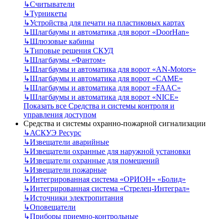
↳
Считыватели
↳
Турникеты
↳
Устройства для печати на пластиковых картах
↳
Шлагбаумы и автоматика для ворот «DoorHan»
↳
Шлюзовые кабины
↳
Типовые решения СКУД
↳
Шлагбаумы «Фантом»
↳
Шлагбаумы и автоматика для ворот «AN-Motors»
↳
Шлагбаумы и автоматика для ворот «CAME»
↳
Шлагбаумы и автоматика для ворот «FAAC»
↳
Шлагбаумы и автоматика для ворот «NICE»
Показать все Средства и системы контроля и
управления доступом
Средства и системы охранно-пожарной сигнализации
↳
АСКУЭ Ресурс
↳
Извещатели аварийные
↳
Извещатели охранные для наружной установки
↳
Извещатели охранные для помещений
↳
Извещатели пожарные
↳
Интегрированная система «ОРИОН» «Болид»
↳
Интегрированная система «Стрелец-Интеграл»
↳
Источники электропитания
↳
Оповещатели
↳
Приборы приемно-контрольные