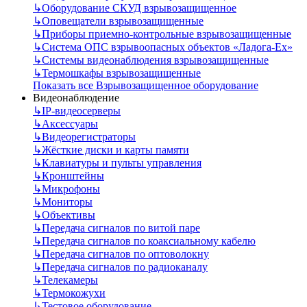
↳
Оборудование СКУД взрывозащищенное
↳
Оповещатели взрывозащищенные
↳
Приборы приемно-контрольные взрывозащищенные
↳
Система ОПС взрывоопасных объектов «Ладога-Ex»
↳
Системы видеонаблюдения взрывозащищенные
↳
Термошкафы взрывозащищенные
Показать все Взрывозащищенное оборудование
Видеонаблюдение
↳
IP-видеосерверы
↳
Аксессуары
↳
Видеорегистраторы
↳
Жёсткие диски и карты памяти
↳
Клавиатуры и пульты управления
↳
Кронштейны
↳
Микрофоны
↳
Мониторы
↳
Объективы
↳
Передача сигналов по витой паре
↳
Передача сигналов по коаксиальному кабелю
↳
Передача сигналов по оптоволокну
↳
Передача сигналов по радиоканалу
↳
Телекамеры
↳
Термокожухи
↳
Тестовое оборудование