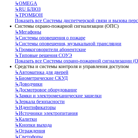
↳
OMEGA
↳
RU БЛЮЗ
↳
ТРОМБОН
Показать все Системы диспетчерской связи и вызова пер
Системы охрано-пожарной сигнализации (ОПС)
↳
Мегафоны
↳
Системы оповещения о пожаре
↳
Системы оповещения, музыкальной трансляции
↳
Громкоговорители абонентские
↳
Типовые решения СОУЭ
Показать все Системы охрано-пожарной сигнализации (
Средства и системы контроля и управления доступом
↳
Автоматика для дверей
↳
Биометрические СКУД
↳
Доводчики
↳
Досмотровое оборудование
↳
Замки и электромеханические защелки
↳
Зеркала безопасности
↳
Идентификаторы
↳
Источники электропитания
↳
Калитки
↳
Кнопки выхода
↳
Ограждения
↳
Светофоры