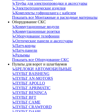
↳
Трубы для электропроводки и аксессуары
↳
Электротехнические изделия
↳
Комплекты гофрошланга с кабелем
Показать все Монтажные и расходные материалы
Оборудование СКС
↳
Коммутационные модули
↳
Коммутационные розетки
↳
Оборудование телефонии
↳
Оптические панели и аксессуары
↳
Патч-корды
↳
Патч-панели
↳
Разъемы
Показать все Оборудование СКС
Пульты для ворот и шлагбаумов
↳
БРЕЛОКИ АВТОМОБИЛЬНЫЕ
↳
ПУЛЬТ BAISHENG
↳
ПУЛЬТ AN-MOTORS
↳
ПУЛЬТ APOLLO
↳
ПУЛЬТ APRIMATIC
↳
ПУЛЬТ BENINCA
↳
ПУЛЬТ BFT
↳
ПУЛЬТ CAME
↳
ПУЛЬТ CRAWFORD
↳
ПУЛЬТ DASPI