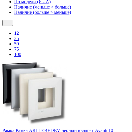
По модели (Я - A)
Наличие (меньше > больше)
Наличие (больше > меньше)
12
25
50
75
100
Рамка Рамка ARTLEBEDEV черный квадрат Avanti 10