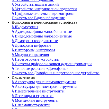
↳
Устройства защиты линий
↳
Устройства инфракрасной подсветки
↳
Цифровые системы видеоконтроля
Показать все Видеонаблюдение
Домофоны и переговорные устройства
↳
IP-домофония
↳
Аудиодомофоны малоабонентные
↳
Видеодомофоны малоабонентные
↳
Домофоны координатные
↳
Домофоны цифровые
↳
Интерфоны, интеркомы
↳
Модули сопряжения
↳
Переговорные устройства
↳
Системы цифровой записи аудиоинформации
↳
Типовые решения «Домофоны»
Показать все Домофоны и переговорные устройства
Инструменты
↳
Аксессуары для пневмоинструмента
↳
Аксессуары для электроинструмента
↳
Измерительные инструменты
↳
Лестницы и стремянки
↳
Монтажные инструменты
↳
Пневмоинструменты