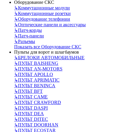
Оборудование СКС
↳
Коммутационные модули
↳
Коммутационные розетки
↳
Оборудование телефонии
↳
Оптические панели и аксессуары
↳
Патч-корды
↳
Патч-панели
↳
Разъемы
Показать все Оборудование СКС
Пульты для ворот и шлагбаумов
↳
БРЕЛОКИ АВТОМОБИЛЬНЫЕ
↳
ПУЛЬТ BAISHENG
↳
ПУЛЬТ AN-MOTORS
↳
ПУЛЬТ APOLLO
↳
ПУЛЬТ APRIMATIC
↳
ПУЛЬТ BENINCA
↳
ПУЛЬТ BFT
↳
ПУЛЬТ CAME
↳
ПУЛЬТ CRAWFORD
↳
ПУЛЬТ DASPI
↳
ПУЛЬТ DEA
↳
ПУЛЬТ DITEC
↳
ПУЛЬТ DOORHAN
↳
ПУЛЬТ ECOSTAR