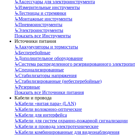
↳
Аксессуары для электроинструмента
↳
Измерительные инструменты
↳
Лестницы и стремянки
↳
Монтажные инструменты
↳
Пневмоинструменты
↳
Электроинструменты
Показать все Инструменты
Источники питания
↳
Аккумуляторы и термостаты
↳
Бесперебойные
↳
Дополнительное оборудование
↳
Система распределенного резервированного электропи
↳
Специализированные
↳
Стабилизаторы напряжения
↳
Стабилизированные (небесперебойные)
↳
Резервные
Показать все Источники питания
Кабели и провода
↳
Кабели «витая пара» (LAN)
↳
Кабели волоконно-оптические
↳
Кабели для интерфейса
↳
Кабели для систем охранно-пожарной сигнализации
↳
Кабели и провода электротехнические
↳
Кабели комбинированные для видеонаблюдения