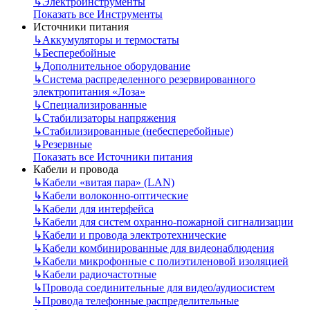
↳
Электроинструменты
Показать все Инструменты
Источники питания
↳
Аккумуляторы и термостаты
↳
Бесперебойные
↳
Дополнительное оборудование
↳
Система распределенного резервированного
электропитания «Лоза»
↳
Специализированные
↳
Стабилизаторы напряжения
↳
Стабилизированные (небесперебойные)
↳
Резервные
Показать все Источники питания
Кабели и провода
↳
Кабели «витая пара» (LAN)
↳
Кабели волоконно-оптические
↳
Кабели для интерфейса
↳
Кабели для систем охранно-пожарной сигнализации
↳
Кабели и провода электротехнические
↳
Кабели комбинированные для видеонаблюдения
↳
Кабели микрофонные с полиэтиленовой изоляцией
↳
Кабели радиочастотные
↳
Провода соединительные для видео/аудиосистем
↳
Провода телефонные распределительные