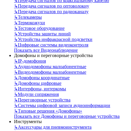
↳
Передача сигналов по коаксиальному кабелю
↳
Передача сигналов по оптоволокну
↳
Передача сигналов по радиоканалу
↳
Телекамеры
↳
Термокожухи
↳
Тестовое оборудование
↳
Устройства защиты линий
↳
Устройства инфракрасной подсветки
↳
Цифровые системы видеоконтроля
Показать все Видеонаблюдение
Домофоны и переговорные устройства
↳
IP-домофония
↳
Аудиодомофоны малоабонентные
↳
Видеодомофоны малоабонентные
↳
Домофоны координатные
↳
Домофоны цифровые
↳
Интерфоны, интеркомы
↳
Модули сопряжения
↳
Переговорные устройства
↳
Системы цифровой записи аудиоинформации
↳
Типовые решения «Домофоны»
Показать все Домофоны и переговорные устройства
Инструменты
↳
Аксессуары для пневмоинструмента