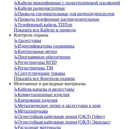
↳
Кабели микрофонные с полиэтиленовой изоляцией
↳
Кабели радиочастотные
↳
Провода соединительные для видео/аудиосистем
↳
Провода телефонные распределительные
↳
Телефонный кабель ТППэп
Показать все Кабели и провода
Контроль охраны
↳
Аксессуары
↳
Идентификаторы охранника
↳
Контрольные метки
↳
Программное обеспечение
↳
Регистраторы RFID
↳
Регистраторы ТМ
↳
Сопутствующие товары
Показать все Контроль охраны
Монтажные и расходные материалы
↳
Кабель-каналы и аксессуары
↳
Коммутационные изделия
↳
Крепежные изделия
↳
Металлические лотки и аксессуары к ним
↳
Металлорукава
↳
Огнестойкая кабельная линия (ОКЛ) Гефест
↳
Огнестойкая кабельная линия (ОКЛ) Экопласт
↳
Расходные материалы