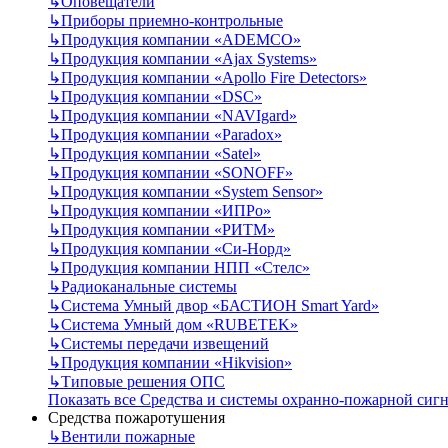
↳
Оповещатели
↳
Приборы приемно-контрольные
↳
Продукция компании «ADEMCO»
↳
Продукция компании «Ajax Systems»
↳
Продукция компании «Apollo Fire Detectors»
↳
Продукция компании «DSC»
↳
Продукция компании «NAVIgard»
↳
Продукция компании «Paradox»
↳
Продукция компании «Satel»
↳
Продукция компании «SONOFF»
↳
Продукция компании «System Sensor»
↳
Продукция компании «ИПРо»
↳
Продукция компании «РИТМ»
↳
Продукция компании «Си-Норд»
↳
Продукция компании НПП «Стелс»
↳
Радиоканальные системы
↳
Система Умный двор «БАСТИОН Smart Yard»
↳
Система Умный дом «RUBETEK»
↳
Системы передачи извещений
↳
Продукция компании «Hikvision»
↳
Типовые решения ОПС
Показать все Средства и системы охранно-пожарной сиг
Средства пожаротушения
↳
Вентили пожарные