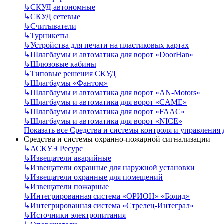
↳
СКУД автономные
↳
СКУД сетевые
↳
Считыватели
↳
Турникеты
↳
Устройства для печати на пластиковых картах
↳
Шлагбаумы и автоматика для ворот «DoorHan»
↳
Шлюзовые кабины
↳
Типовые решения СКУД
↳
Шлагбаумы «Фантом»
↳
Шлагбаумы и автоматика для ворот «AN-Motors»
↳
Шлагбаумы и автоматика для ворот «CAME»
↳
Шлагбаумы и автоматика для ворот «FAAC»
↳
Шлагбаумы и автоматика для ворот «NICE»
Показать все Средства и системы контроля и управления
Средства и системы охранно-пожарной сигнализации
↳
АСКУЭ Ресурс
↳
Извещатели аварийные
↳
Извещатели охранные для наружной установки
↳
Извещатели охранные для помещений
↳
Извещатели пожарные
↳
Интегрированная система «ОРИОН» «Болид»
↳
Интегрированная система «Стрелец-Интеграл»
↳
Источники электропитания