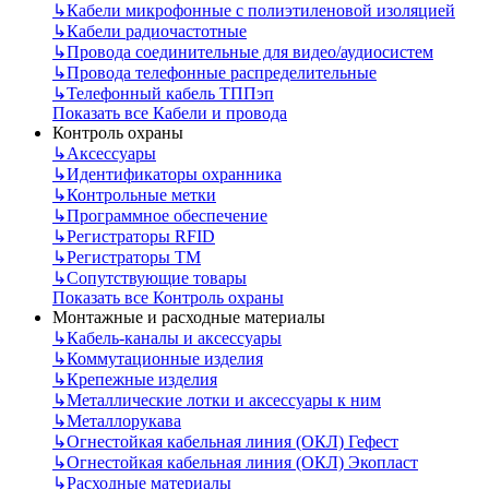
↳
Кабели микрофонные с полиэтиленовой изоляцией
↳
Кабели радиочастотные
↳
Провода соединительные для видео/аудиосистем
↳
Провода телефонные распределительные
↳
Телефонный кабель ТППэп
Показать все Кабели и провода
Контроль охраны
↳
Аксессуары
↳
Идентификаторы охранника
↳
Контрольные метки
↳
Программное обеспечение
↳
Регистраторы RFID
↳
Регистраторы ТМ
↳
Сопутствующие товары
Показать все Контроль охраны
Монтажные и расходные материалы
↳
Кабель-каналы и аксессуары
↳
Коммутационные изделия
↳
Крепежные изделия
↳
Металлические лотки и аксессуары к ним
↳
Металлорукава
↳
Огнестойкая кабельная линия (ОКЛ) Гефест
↳
Огнестойкая кабельная линия (ОКЛ) Экопласт
↳
Расходные материалы