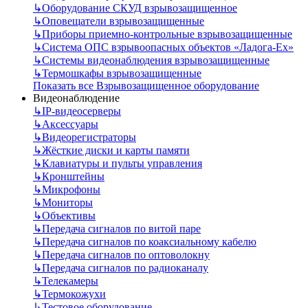
↳
Оборудование СКУД взрывозащищенное
↳
Оповещатели взрывозащищенные
↳
Приборы приемно-контрольные взрывозащищенные
↳
Система ОПС взрывоопасных объектов «Ладога-Ex»
↳
Системы видеонаблюдения взрывозащищенные
↳
Термошкафы взрывозащищенные
Показать все Взрывозащищенное оборудование
Видеонаблюдение
↳
IP-видеосерверы
↳
Аксессуары
↳
Видеорегистраторы
↳
Жёсткие диски и карты памяти
↳
Клавиатуры и пульты управления
↳
Кронштейны
↳
Микрофоны
↳
Мониторы
↳
Объективы
↳
Передача сигналов по витой паре
↳
Передача сигналов по коаксиальному кабелю
↳
Передача сигналов по оптоволокну
↳
Передача сигналов по радиоканалу
↳
Телекамеры
↳
Термокожухи
↳
Тестовое оборудование