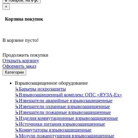
0
товаров,
на
0 р.
×
Корзина покупок
В корзине пусто!
Продолжить покупки
Открыть корзину
Оформить заказ
Категории
Взрывозащищенное оборудование
↳
Барьеры искрозащиты
↳
Взрывозащищенный комплекс ОПС «ЯУЗА-Ех»
↳
Извещатели аварийные взрывозащищенные
↳
Извещатели охранные взрывозащищенные
↳
Извещатели пожарные взрывозащищенные
↳
Изделия коммутационные взрывозащищенные
↳
Источники питания взрывозащищенные
↳
Коммутаторы взрывозащищенные
↳
Модули пожаротушения взрывозащищенные