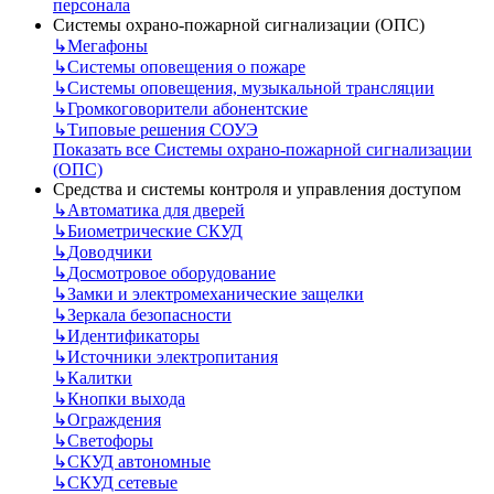
персонала
Системы охрано-пожарной сигнализации (ОПС)
↳
Мегафоны
↳
Системы оповещения о пожаре
↳
Системы оповещения, музыкальной трансляции
↳
Громкоговорители абонентские
↳
Типовые решения СОУЭ
Показать все Системы охрано-пожарной сигнализации
(ОПС)
Средства и системы контроля и управления доступом
↳
Автоматика для дверей
↳
Биометрические СКУД
↳
Доводчики
↳
Досмотровое оборудование
↳
Замки и электромеханические защелки
↳
Зеркала безопасности
↳
Идентификаторы
↳
Источники электропитания
↳
Калитки
↳
Кнопки выхода
↳
Ограждения
↳
Светофоры
↳
СКУД автономные
↳
СКУД сетевые