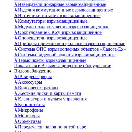
↳
Извещатели пожарные взрывозащищенные
↳
Изделия коммутационные взрывозащищенные
↳
Источники питания взрывозащищенные
↳
Коммутаторы взрывозащищенные
↳
Модули пожаротушения взрывозащищенные
↳
Оборудование СКУД взрывозащищенное
↳
Оповещатели взрывозащищенные
↳
Приборы приемно-контрольные взрывозащищенные
↳
Система ОПС взрывоопасных объектов «Ладога-Ex»
↳
Системы видеонаблюдения взрывозащищенные
↳
Термошкафы взрывозащищенные
Показать все Взрывозащищенное оборудование
Видеонаблюдение
↳
IP-видеосерверы
↳
Аксессуары
↳
Видеорегистраторы
↳
Жёсткие диски и карты памяти
↳
Клавиатуры и пульты управления
↳
Кронштейны
↳
Микрофоны
↳
Мониторы
↳
Объективы
↳
Передача сигналов по витой паре