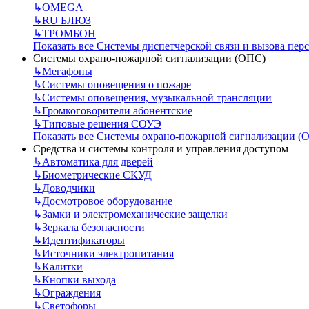
↳
OMEGA
↳
RU БЛЮЗ
↳
ТРОМБОН
Показать все Системы диспетчерской связи и вызова пер
Системы охрано-пожарной сигнализации (ОПС)
↳
Мегафоны
↳
Системы оповещения о пожаре
↳
Системы оповещения, музыкальной трансляции
↳
Громкоговорители абонентские
↳
Типовые решения СОУЭ
Показать все Системы охрано-пожарной сигнализации (
Средства и системы контроля и управления доступом
↳
Автоматика для дверей
↳
Биометрические СКУД
↳
Доводчики
↳
Досмотровое оборудование
↳
Замки и электромеханические защелки
↳
Зеркала безопасности
↳
Идентификаторы
↳
Источники электропитания
↳
Калитки
↳
Кнопки выхода
↳
Ограждения
↳
Светофоры