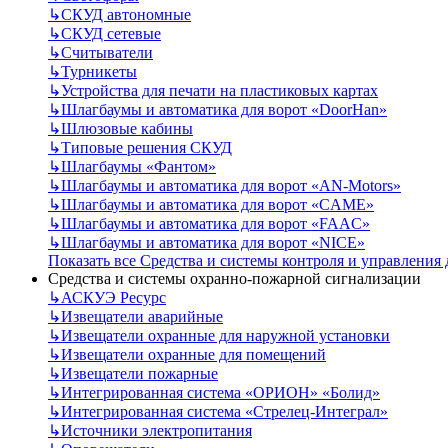
↳
СКУД автономные
↳
СКУД сетевые
↳
Считыватели
↳
Турникеты
↳
Устройства для печати на пластиковых картах
↳
Шлагбаумы и автоматика для ворот «DoorHan»
↳
Шлюзовые кабины
↳
Типовые решения СКУД
↳
Шлагбаумы «Фантом»
↳
Шлагбаумы и автоматика для ворот «AN-Motors»
↳
Шлагбаумы и автоматика для ворот «CAME»
↳
Шлагбаумы и автоматика для ворот «FAAC»
↳
Шлагбаумы и автоматика для ворот «NICE»
Показать все Средства и системы контроля и управления
Средства и системы охранно-пожарной сигнализации
↳
АСКУЭ Ресурс
↳
Извещатели аварийные
↳
Извещатели охранные для наружной установки
↳
Извещатели охранные для помещений
↳
Извещатели пожарные
↳
Интегрированная система «ОРИОН» «Болид»
↳
Интегрированная система «Стрелец-Интеграл»
↳
Источники электропитания