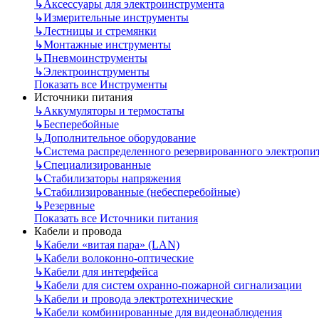
↳
Аксессуары для электроинструмента
↳
Измерительные инструменты
↳
Лестницы и стремянки
↳
Монтажные инструменты
↳
Пневмоинструменты
↳
Электроинструменты
Показать все Инструменты
Источники питания
↳
Аккумуляторы и термостаты
↳
Бесперебойные
↳
Дополнительное оборудование
↳
Система распределенного резервированного электропи
↳
Специализированные
↳
Стабилизаторы напряжения
↳
Стабилизированные (небесперебойные)
↳
Резервные
Показать все Источники питания
Кабели и провода
↳
Кабели «витая пара» (LAN)
↳
Кабели волоконно-оптические
↳
Кабели для интерфейса
↳
Кабели для систем охранно-пожарной сигнализации
↳
Кабели и провода электротехнические
↳
Кабели комбинированные для видеонаблюдения