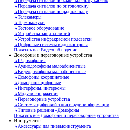
↳
Передача сигналов по коаксиальному кабелю
↳
Передача сигналов по оптоволокну
↳
Передача сигналов по радиоканалу
↳
Телекамеры
↳
Термокожухи
↳
Тестовое оборудование
↳
Устройства защиты линий
↳
Устройства инфракрасной подсветки
↳
Цифровые системы видеоконтроля
Показать все Видеонаблюдение
Домофоны и переговорные устройства
↳
IP-домофония
↳
Аудиодомофоны малоабонентные
↳
Видеодомофоны малоабонентные
↳
Домофоны координатные
↳
Домофоны цифровые
↳
Интерфоны, интеркомы
↳
Модули сопряжения
↳
Переговорные устройства
↳
Системы цифровой записи аудиоинформации
↳
Типовые решения «Домофоны»
Показать все Домофоны и переговорные устройства
Инструменты
↳
Аксессуары для пневмоинструмента