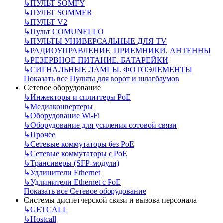
↳
ПУЛЬТ SOMFY
↳
ПУЛЬТ SOMMER
↳
ПУЛЬТ V2
↳
Пульт СOMUNELLO
↳
ПУЛЬТЫ УНИВЕРСАЛЬНЫЕ ДЛЯ TV
↳
РАДИОУПРАВЛЕНИЕ. ПРИЕМНИКИ. АНТЕННЫ
↳
РЕЗЕРВНОЕ ПИТАНИЕ. БАТАРЕЙКИ
↳
СИГНАЛЬНЫЕ ЛАМПЫ. ФОТОЭЛЕМЕНТЫ
Показать все Пульты для ворот и шлагбаумов
Сетевое оборудование
↳
Инжекторы и сплиттеры РоЕ
↳
Медиаконвертеры
↳
Оборудование Wi-Fi
↳
Оборудование для усиления сотовой связи
↳
Прочее
↳
Сетевые коммутаторы без РоЕ
↳
Сетевые коммутаторы с РоЕ
↳
Трансиверы (SFP-модули)
↳
Удлинители Ethernet
↳
Удлинители Ethernet с PoE
Показать все Сетевое оборудование
Системы диспетчерской связи и вызова персонала
↳
GETCALL
↳
Hostcall