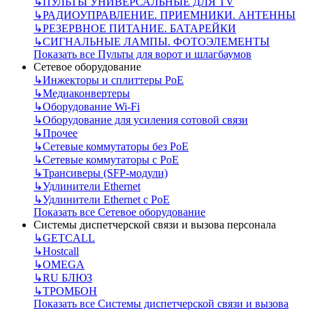
↳
ПУЛЬТЫ УНИВЕРСАЛЬНЫЕ ДЛЯ TV
↳
РАДИОУПРАВЛЕНИЕ. ПРИЕМНИКИ. АНТЕННЫ
↳
РЕЗЕРВНОЕ ПИТАНИЕ. БАТАРЕЙКИ
↳
СИГНАЛЬНЫЕ ЛАМПЫ. ФОТОЭЛЕМЕНТЫ
Показать все Пульты для ворот и шлагбаумов
Сетевое оборудование
↳
Инжекторы и сплиттеры РоЕ
↳
Медиаконвертеры
↳
Оборудование Wi-Fi
↳
Оборудование для усиления сотовой связи
↳
Прочее
↳
Сетевые коммутаторы без РоЕ
↳
Сетевые коммутаторы с РоЕ
↳
Трансиверы (SFP-модули)
↳
Удлинители Ethernet
↳
Удлинители Ethernet с PoE
Показать все Сетевое оборудование
Системы диспетчерской связи и вызова персонала
↳
GETCALL
↳
Hostcall
↳
OMEGA
↳
RU БЛЮЗ
↳
ТРОМБОН
Показать все Системы диспетчерской связи и вызова