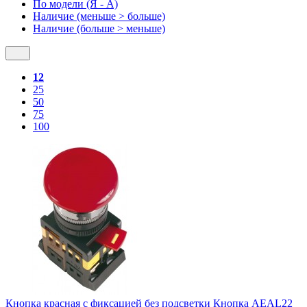
По модели (Я - A)
Наличие (меньше > больше)
Наличие (больше > меньше)
12
25
50
75
100
Кнопка красная с фиксацией без подсветки Кнопка AEAL22