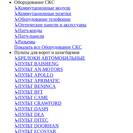
Оборудование СКС
↳
Коммутационные модули
↳
Коммутационные розетки
↳
Оборудование телефонии
↳
Оптические панели и аксессуары
↳
Патч-корды
↳
Патч-панели
↳
Разъемы
Показать все Оборудование СКС
Пульты для ворот и шлагбаумов
↳
БРЕЛОКИ АВТОМОБИЛЬНЫЕ
↳
ПУЛЬТ BAISHENG
↳
ПУЛЬТ AN-MOTORS
↳
ПУЛЬТ APOLLO
↳
ПУЛЬТ APRIMATIC
↳
ПУЛЬТ BENINCA
↳
ПУЛЬТ BFT
↳
ПУЛЬТ CAME
↳
ПУЛЬТ CRAWFORD
↳
ПУЛЬТ DASPI
↳
ПУЛЬТ DEA
↳
ПУЛЬТ DITEC
↳
ПУЛЬТ DOORHAN
↳
ПУЛЬТ ECOSTAR