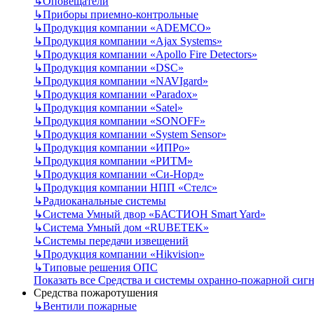
↳
Оповещатели
↳
Приборы приемно-контрольные
↳
Продукция компании «ADEMCO»
↳
Продукция компании «Ajax Systems»
↳
Продукция компании «Apollo Fire Detectors»
↳
Продукция компании «DSC»
↳
Продукция компании «NAVIgard»
↳
Продукция компании «Paradox»
↳
Продукция компании «Satel»
↳
Продукция компании «SONOFF»
↳
Продукция компании «System Sensor»
↳
Продукция компании «ИПРо»
↳
Продукция компании «РИТМ»
↳
Продукция компании «Си-Норд»
↳
Продукция компании НПП «Стелс»
↳
Радиоканальные системы
↳
Система Умный двор «БАСТИОН Smart Yard»
↳
Система Умный дом «RUBETEK»
↳
Системы передачи извещений
↳
Продукция компании «Hikvision»
↳
Типовые решения ОПС
Показать все Средства и системы охранно-пожарной сиг
Средства пожаротушения
↳
Вентили пожарные