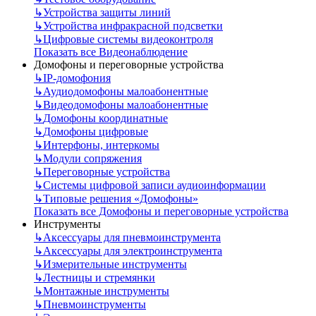
↳
Устройства защиты линий
↳
Устройства инфракрасной подсветки
↳
Цифровые системы видеоконтроля
Показать все Видеонаблюдение
Домофоны и переговорные устройства
↳
IP-домофония
↳
Аудиодомофоны малоабонентные
↳
Видеодомофоны малоабонентные
↳
Домофоны координатные
↳
Домофоны цифровые
↳
Интерфоны, интеркомы
↳
Модули сопряжения
↳
Переговорные устройства
↳
Системы цифровой записи аудиоинформации
↳
Типовые решения «Домофоны»
Показать все Домофоны и переговорные устройства
Инструменты
↳
Аксессуары для пневмоинструмента
↳
Аксессуары для электроинструмента
↳
Измерительные инструменты
↳
Лестницы и стремянки
↳
Монтажные инструменты
↳
Пневмоинструменты