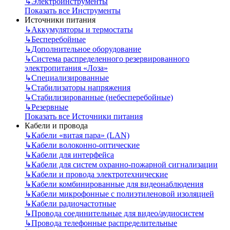
↳
Электроинструменты
Показать все Инструменты
Источники питания
↳
Аккумуляторы и термостаты
↳
Бесперебойные
↳
Дополнительное оборудование
↳
Система распределенного резервированного
электропитания «Лоза»
↳
Специализированные
↳
Стабилизаторы напряжения
↳
Стабилизированные (небесперебойные)
↳
Резервные
Показать все Источники питания
Кабели и провода
↳
Кабели «витая пара» (LAN)
↳
Кабели волоконно-оптические
↳
Кабели для интерфейса
↳
Кабели для систем охранно-пожарной сигнализации
↳
Кабели и провода электротехнические
↳
Кабели комбинированные для видеонаблюдения
↳
Кабели микрофонные с полиэтиленовой изоляцией
↳
Кабели радиочастотные
↳
Провода соединительные для видео/аудиосистем
↳
Провода телефонные распределительные