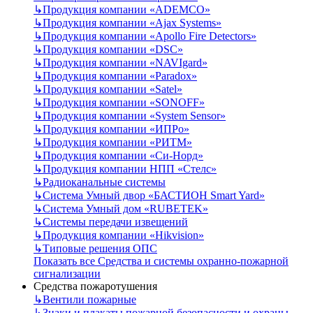
↳
Продукция компании «ADEMCO»
↳
Продукция компании «Ajax Systems»
↳
Продукция компании «Apollo Fire Detectors»
↳
Продукция компании «DSC»
↳
Продукция компании «NAVIgard»
↳
Продукция компании «Paradox»
↳
Продукция компании «Satel»
↳
Продукция компании «SONOFF»
↳
Продукция компании «System Sensor»
↳
Продукция компании «ИПРо»
↳
Продукция компании «РИТМ»
↳
Продукция компании «Си-Норд»
↳
Продукция компании НПП «Стелс»
↳
Радиоканальные системы
↳
Система Умный двор «БАСТИОН Smart Yard»
↳
Система Умный дом «RUBETEK»
↳
Системы передачи извещений
↳
Продукция компании «Hikvision»
↳
Типовые решения ОПС
Показать все Средства и системы охранно-пожарной
сигнализации
Средства пожаротушения
↳
Вентили пожарные
↳
Знаки и плакаты пожарной безопасности и охраны