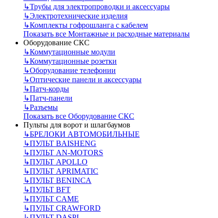
↳
Трубы для электропроводки и аксессуары
↳
Электротехнические изделия
↳
Комплекты гофрошланга с кабелем
Показать все Монтажные и расходные материалы
Оборудование СКС
↳
Коммутационные модули
↳
Коммутационные розетки
↳
Оборудование телефонии
↳
Оптические панели и аксессуары
↳
Патч-корды
↳
Патч-панели
↳
Разъемы
Показать все Оборудование СКС
Пульты для ворот и шлагбаумов
↳
БРЕЛОКИ АВТОМОБИЛЬНЫЕ
↳
ПУЛЬТ BAISHENG
↳
ПУЛЬТ AN-MOTORS
↳
ПУЛЬТ APOLLO
↳
ПУЛЬТ APRIMATIC
↳
ПУЛЬТ BENINCA
↳
ПУЛЬТ BFT
↳
ПУЛЬТ CAME
↳
ПУЛЬТ CRAWFORD
↳
ПУЛЬТ DASPI