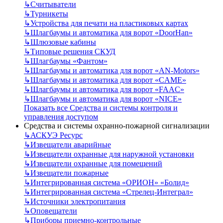
↳
Считыватели
↳
Турникеты
↳
Устройства для печати на пластиковых картах
↳
Шлагбаумы и автоматика для ворот «DoorHan»
↳
Шлюзовые кабины
↳
Типовые решения СКУД
↳
Шлагбаумы «Фантом»
↳
Шлагбаумы и автоматика для ворот «AN-Motors»
↳
Шлагбаумы и автоматика для ворот «CAME»
↳
Шлагбаумы и автоматика для ворот «FAAC»
↳
Шлагбаумы и автоматика для ворот «NICE»
Показать все Средства и системы контроля и
управления доступом
Средства и системы охранно-пожарной сигнализации
↳
АСКУЭ Ресурс
↳
Извещатели аварийные
↳
Извещатели охранные для наружной установки
↳
Извещатели охранные для помещений
↳
Извещатели пожарные
↳
Интегрированная система «ОРИОН» «Болид»
↳
Интегрированная система «Стрелец-Интеграл»
↳
Источники электропитания
↳
Оповещатели
↳
Приборы приемно-контрольные