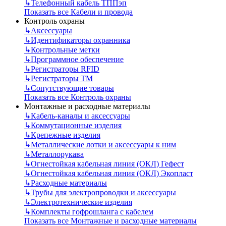
↳
Телефонный кабель ТППэп
Показать все Кабели и провода
Контроль охраны
↳
Аксессуары
↳
Идентификаторы охранника
↳
Контрольные метки
↳
Программное обеспечение
↳
Регистраторы RFID
↳
Регистраторы ТМ
↳
Сопутствующие товары
Показать все Контроль охраны
Монтажные и расходные материалы
↳
Кабель-каналы и аксессуары
↳
Коммутационные изделия
↳
Крепежные изделия
↳
Металлические лотки и аксессуары к ним
↳
Металлорукава
↳
Огнестойкая кабельная линия (ОКЛ) Гефест
↳
Огнестойкая кабельная линия (ОКЛ) Экопласт
↳
Расходные материалы
↳
Трубы для электропроводки и аксессуары
↳
Электротехнические изделия
↳
Комплекты гофрошланга с кабелем
Показать все Монтажные и расходные материалы