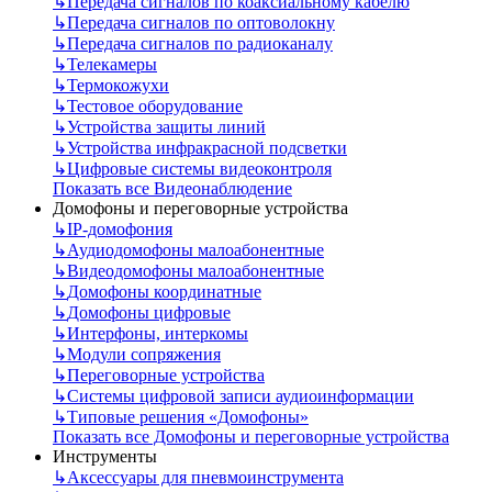
↳
Передача сигналов по коаксиальному кабелю
↳
Передача сигналов по оптоволокну
↳
Передача сигналов по радиоканалу
↳
Телекамеры
↳
Термокожухи
↳
Тестовое оборудование
↳
Устройства защиты линий
↳
Устройства инфракрасной подсветки
↳
Цифровые системы видеоконтроля
Показать все Видеонаблюдение
Домофоны и переговорные устройства
↳
IP-домофония
↳
Аудиодомофоны малоабонентные
↳
Видеодомофоны малоабонентные
↳
Домофоны координатные
↳
Домофоны цифровые
↳
Интерфоны, интеркомы
↳
Модули сопряжения
↳
Переговорные устройства
↳
Системы цифровой записи аудиоинформации
↳
Типовые решения «Домофоны»
Показать все Домофоны и переговорные устройства
Инструменты
↳
Аксессуары для пневмоинструмента