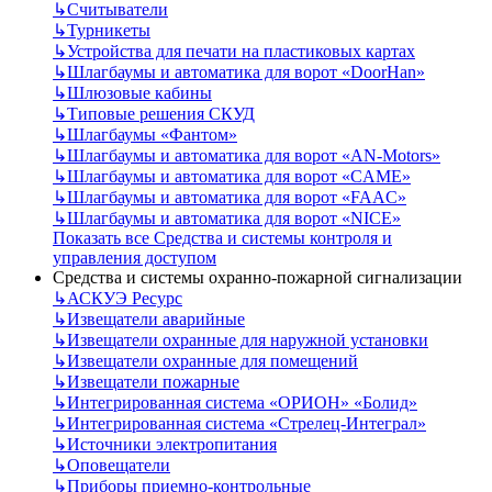
↳
Считыватели
↳
Турникеты
↳
Устройства для печати на пластиковых картах
↳
Шлагбаумы и автоматика для ворот «DoorHan»
↳
Шлюзовые кабины
↳
Типовые решения СКУД
↳
Шлагбаумы «Фантом»
↳
Шлагбаумы и автоматика для ворот «AN-Motors»
↳
Шлагбаумы и автоматика для ворот «CAME»
↳
Шлагбаумы и автоматика для ворот «FAAC»
↳
Шлагбаумы и автоматика для ворот «NICE»
Показать все Средства и системы контроля и
управления доступом
Средства и системы охранно-пожарной сигнализации
↳
АСКУЭ Ресурс
↳
Извещатели аварийные
↳
Извещатели охранные для наружной установки
↳
Извещатели охранные для помещений
↳
Извещатели пожарные
↳
Интегрированная система «ОРИОН» «Болид»
↳
Интегрированная система «Стрелец-Интеграл»
↳
Источники электропитания
↳
Оповещатели
↳
Приборы приемно-контрольные