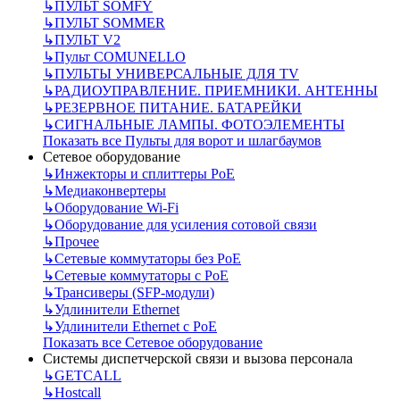
↳
ПУЛЬТ SOMFY
↳
ПУЛЬТ SOMMER
↳
ПУЛЬТ V2
↳
Пульт СOMUNELLO
↳
ПУЛЬТЫ УНИВЕРСАЛЬНЫЕ ДЛЯ TV
↳
РАДИОУПРАВЛЕНИЕ. ПРИЕМНИКИ. АНТЕННЫ
↳
РЕЗЕРВНОЕ ПИТАНИЕ. БАТАРЕЙКИ
↳
СИГНАЛЬНЫЕ ЛАМПЫ. ФОТОЭЛЕМЕНТЫ
Показать все Пульты для ворот и шлагбаумов
Сетевое оборудование
↳
Инжекторы и сплиттеры РоЕ
↳
Медиаконвертеры
↳
Оборудование Wi-Fi
↳
Оборудование для усиления сотовой связи
↳
Прочее
↳
Сетевые коммутаторы без РоЕ
↳
Сетевые коммутаторы с РоЕ
↳
Трансиверы (SFP-модули)
↳
Удлинители Ethernet
↳
Удлинители Ethernet с PoE
Показать все Сетевое оборудование
Системы диспетчерской связи и вызова персонала
↳
GETCALL
↳
Hostcall