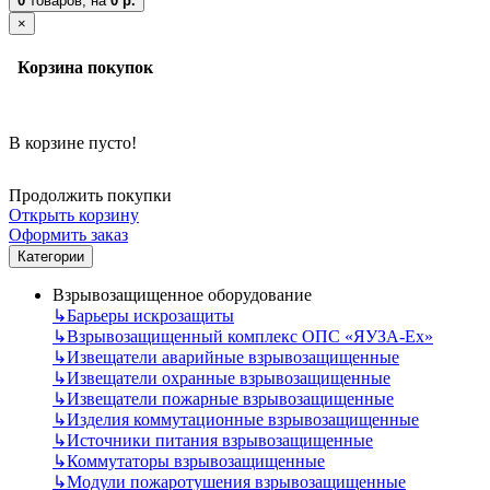
0
товаров,
на
0 р.
×
Корзина покупок
В корзине пусто!
Продолжить покупки
Открыть корзину
Оформить заказ
Категории
Взрывозащищенное оборудование
↳
Барьеры искрозащиты
↳
Взрывозащищенный комплекс ОПС «ЯУЗА-Ех»
↳
Извещатели аварийные взрывозащищенные
↳
Извещатели охранные взрывозащищенные
↳
Извещатели пожарные взрывозащищенные
↳
Изделия коммутационные взрывозащищенные
↳
Источники питания взрывозащищенные
↳
Коммутаторы взрывозащищенные
↳
Модули пожаротушения взрывозащищенные