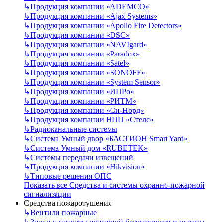
↳
Продукция компании «ADEMCO»
↳
Продукция компании «Ajax Systems»
↳
Продукция компании «Apollo Fire Detectors»
↳
Продукция компании «DSC»
↳
Продукция компании «NAVIgard»
↳
Продукция компании «Paradox»
↳
Продукция компании «Satel»
↳
Продукция компании «SONOFF»
↳
Продукция компании «System Sensor»
↳
Продукция компании «ИПРо»
↳
Продукция компании «РИТМ»
↳
Продукция компании «Си-Норд»
↳
Продукция компании НПП «Стелс»
↳
Радиоканальные системы
↳
Система Умный двор «БАСТИОН Smart Yard»
↳
Система Умный дом «RUBETEK»
↳
Системы передачи извещений
↳
Продукция компании «Hikvision»
↳
Типовые решения ОПС
Показать все Средства и системы охранно-пожарной
сигнализации
Средства пожаротушения
↳
Вентили пожарные
↳
Знаки и плакаты пожарной безопасности и охраны