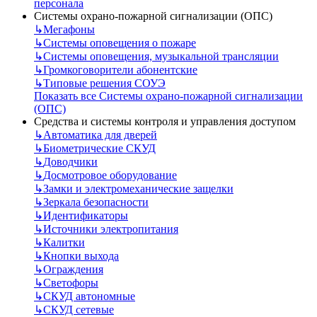
персонала
Системы охрано-пожарной сигнализации (ОПС)
↳
Мегафоны
↳
Системы оповещения о пожаре
↳
Системы оповещения, музыкальной трансляции
↳
Громкоговорители абонентские
↳
Типовые решения СОУЭ
Показать все Системы охрано-пожарной сигнализации
(ОПС)
Средства и системы контроля и управления доступом
↳
Автоматика для дверей
↳
Биометрические СКУД
↳
Доводчики
↳
Досмотровое оборудование
↳
Замки и электромеханические защелки
↳
Зеркала безопасности
↳
Идентификаторы
↳
Источники электропитания
↳
Калитки
↳
Кнопки выхода
↳
Ограждения
↳
Светофоры
↳
СКУД автономные
↳
СКУД сетевые