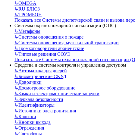
↳
OMEGA
↳
RU БЛЮЗ
↳
ТРОМБОН
Показать все Системы диспетчерской связи и вызова пер
Системы охрано-пожарной сигнализации (ОПС)
↳
Мегафоны
↳
Системы оповещения о пожаре
↳
Системы оповещения, музыкальной трансляции
↳
Громкоговорители абонентские
↳
Типовые решения СОУЭ
Показать все Системы охрано-пожарной сигнализации (
Средства и системы контроля и управления доступом
↳
Автоматика для дверей
↳
Биометрические СКУД
↳
Доводчики
↳
Досмотровое оборудование
↳
Замки и электромеханические защелки
↳
Зеркала безопасности
↳
Идентификаторы
↳
Источники электропитания
↳
Калитки
↳
Кнопки выхода
↳
Ограждения
↳
Светофоры