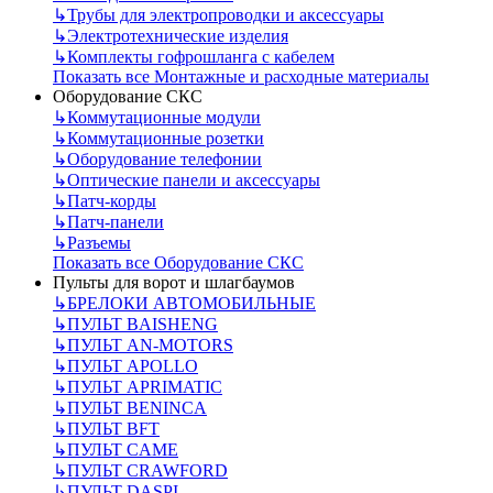
↳
Трубы для электропроводки и аксессуары
↳
Электротехнические изделия
↳
Комплекты гофрошланга с кабелем
Показать все Монтажные и расходные материалы
Оборудование СКС
↳
Коммутационные модули
↳
Коммутационные розетки
↳
Оборудование телефонии
↳
Оптические панели и аксессуары
↳
Патч-корды
↳
Патч-панели
↳
Разъемы
Показать все Оборудование СКС
Пульты для ворот и шлагбаумов
↳
БРЕЛОКИ АВТОМОБИЛЬНЫЕ
↳
ПУЛЬТ BAISHENG
↳
ПУЛЬТ AN-MOTORS
↳
ПУЛЬТ APOLLO
↳
ПУЛЬТ APRIMATIC
↳
ПУЛЬТ BENINCA
↳
ПУЛЬТ BFT
↳
ПУЛЬТ CAME
↳
ПУЛЬТ CRAWFORD
↳
ПУЛЬТ DASPI