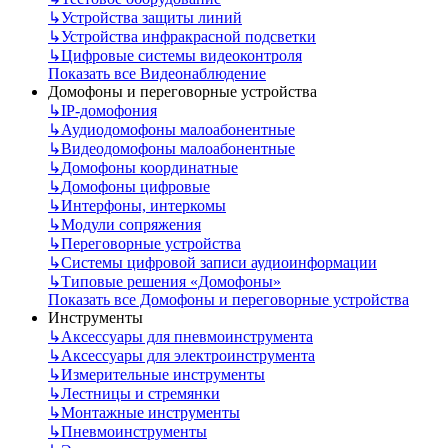
↳
Устройства защиты линий
↳
Устройства инфракрасной подсветки
↳
Цифровые системы видеоконтроля
Показать все Видеонаблюдение
Домофоны и переговорные устройства
↳
IP-домофония
↳
Аудиодомофоны малоабонентные
↳
Видеодомофоны малоабонентные
↳
Домофоны координатные
↳
Домофоны цифровые
↳
Интерфоны, интеркомы
↳
Модули сопряжения
↳
Переговорные устройства
↳
Системы цифровой записи аудиоинформации
↳
Типовые решения «Домофоны»
Показать все Домофоны и переговорные устройства
Инструменты
↳
Аксессуары для пневмоинструмента
↳
Аксессуары для электроинструмента
↳
Измерительные инструменты
↳
Лестницы и стремянки
↳
Монтажные инструменты
↳
Пневмоинструменты