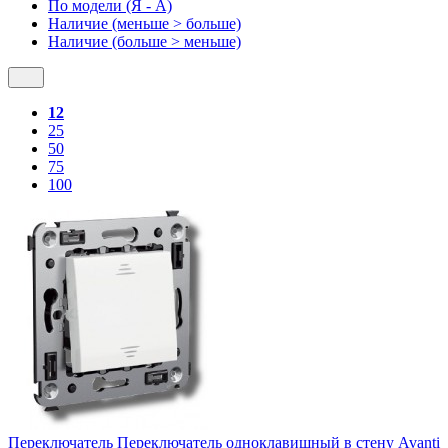
По модели (Я - A)
Наличие (меньше > больше)
Наличие (больше > меньше)
12
25
50
75
100
Переключатель Переключатель одноклавишный в стену Avanti