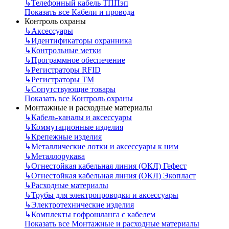
↳
Телефонный кабель ТППэп
Показать все Кабели и провода
Контроль охраны
↳
Аксессуары
↳
Идентификаторы охранника
↳
Контрольные метки
↳
Программное обеспечение
↳
Регистраторы RFID
↳
Регистраторы ТМ
↳
Сопутствующие товары
Показать все Контроль охраны
Монтажные и расходные материалы
↳
Кабель-каналы и аксессуары
↳
Коммутационные изделия
↳
Крепежные изделия
↳
Металлические лотки и аксессуары к ним
↳
Металлорукава
↳
Огнестойкая кабельная линия (ОКЛ) Гефест
↳
Огнестойкая кабельная линия (ОКЛ) Экопласт
↳
Расходные материалы
↳
Трубы для электропроводки и аксессуары
↳
Электротехнические изделия
↳
Комплекты гофрошланга с кабелем
Показать все Монтажные и расходные материалы