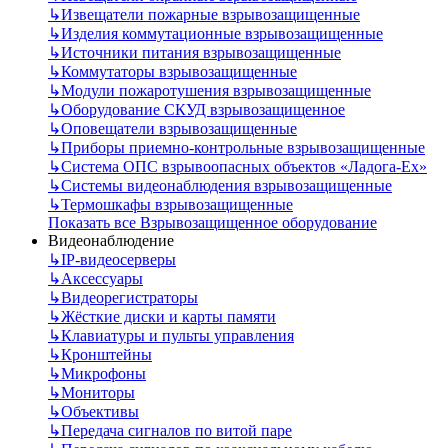
↳
Извещатели пожарные взрывозащищенные
↳
Изделия коммутационные взрывозащищенные
↳
Источники питания взрывозащищенные
↳
Коммутаторы взрывозащищенные
↳
Модули пожаротушения взрывозащищенные
↳
Оборудование СКУД взрывозащищенное
↳
Оповещатели взрывозащищенные
↳
Приборы приемно-контрольные взрывозащищенные
↳
Система ОПС взрывоопасных объектов «Ладога-Ex»
↳
Системы видеонаблюдения взрывозащищенные
↳
Термошкафы взрывозащищенные
Показать все Взрывозащищенное оборудование
Видеонаблюдение
↳
IP-видеосерверы
↳
Аксессуары
↳
Видеорегистраторы
↳
Жёсткие диски и карты памяти
↳
Клавиатуры и пульты управления
↳
Кронштейны
↳
Микрофоны
↳
Мониторы
↳
Объективы
↳
Передача сигналов по витой паре