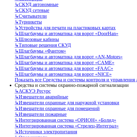
↳
СКУД автономные
↳
СКУД сетевые
↳
Считыватели
↳
Турникеты
↳
Устройства для печати на пластиковых картах
↳
Шлагбаумы и автоматика для ворот «DoorHan»
↳
Шлюзовые кабины
↳
Типовые решения СКУД
↳
Шлагбаумы «Фантом»
↳
Шлагбаумы и автоматика для ворот «AN-Motors»
↳
Шлагбаумы и автоматика для ворот «CAME»
↳
Шлагбаумы и автоматика для ворот «FAAC»
↳
Шлагбаумы и автоматика для ворот «NICE»
Показать все Средства и системы контроля и управления
Средства и системы охранно-пожарной сигнализации
↳
АСКУЭ Ресурс
↳
Извещатели аварийные
↳
Извещатели охранные для наружной установки
↳
Извещатели охранные для помещений
↳
Извещатели пожарные
↳
Интегрированная система «ОРИОН» «Болид»
↳
Интегрированная система «Стрелец-Интеграл»
↳
Источники электропитания