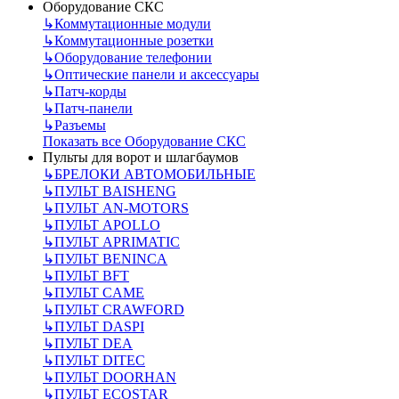
Оборудование СКС
↳
Коммутационные модули
↳
Коммутационные розетки
↳
Оборудование телефонии
↳
Оптические панели и аксессуары
↳
Патч-корды
↳
Патч-панели
↳
Разъемы
Показать все Оборудование СКС
Пульты для ворот и шлагбаумов
↳
БРЕЛОКИ АВТОМОБИЛЬНЫЕ
↳
ПУЛЬТ BAISHENG
↳
ПУЛЬТ AN-MOTORS
↳
ПУЛЬТ APOLLO
↳
ПУЛЬТ APRIMATIC
↳
ПУЛЬТ BENINCA
↳
ПУЛЬТ BFT
↳
ПУЛЬТ CAME
↳
ПУЛЬТ CRAWFORD
↳
ПУЛЬТ DASPI
↳
ПУЛЬТ DEA
↳
ПУЛЬТ DITEC
↳
ПУЛЬТ DOORHAN
↳
ПУЛЬТ ECOSTAR