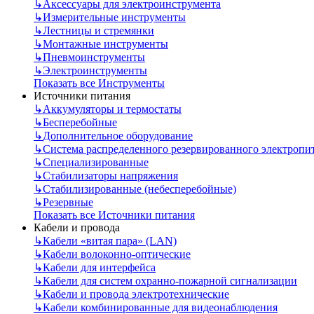
↳
Аксессуары для электроинструмента
↳
Измерительные инструменты
↳
Лестницы и стремянки
↳
Монтажные инструменты
↳
Пневмоинструменты
↳
Электроинструменты
Показать все Инструменты
Источники питания
↳
Аккумуляторы и термостаты
↳
Бесперебойные
↳
Дополнительное оборудование
↳
Система распределенного резервированного электропи
↳
Специализированные
↳
Стабилизаторы напряжения
↳
Стабилизированные (небесперебойные)
↳
Резервные
Показать все Источники питания
Кабели и провода
↳
Кабели «витая пара» (LAN)
↳
Кабели волоконно-оптические
↳
Кабели для интерфейса
↳
Кабели для систем охранно-пожарной сигнализации
↳
Кабели и провода электротехнические
↳
Кабели комбинированные для видеонаблюдения