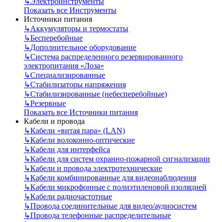
↳
Электроинструменты
Показать все Инструменты
Источники питания
↳
Аккумуляторы и термостаты
↳
Бесперебойные
↳
Дополнительное оборудование
↳
Система распределенного резервированного
электропитания «Лоза»
↳
Специализированные
↳
Стабилизаторы напряжения
↳
Стабилизированные (небесперебойные)
↳
Резервные
Показать все Источники питания
Кабели и провода
↳
Кабели «витая пара» (LAN)
↳
Кабели волоконно-оптические
↳
Кабели для интерфейса
↳
Кабели для систем охранно-пожарной сигнализации
↳
Кабели и провода электротехнические
↳
Кабели комбинированные для видеонаблюдения
↳
Кабели микрофонные с полиэтиленовой изоляцией
↳
Кабели радиочастотные
↳
Провода соединительные для видео/аудиосистем
↳
Провода телефонные распределительные