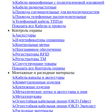
↳
Кабели микрофонные с полиэтиленовой изоляцией
↳
Кабели радиочастотные
↳
Провода соединительные для видео/аудиосистем
↳
Провода телефонные распределительные
↳
Телефонный кабель ТППэп
Показать все Кабели и провода
Контроль охраны
↳
Аксессуары
↳
Идентификаторы охранника
↳
Контрольные метки
↳
Программное обеспечение
↳
Регистраторы RFID
↳
Регистраторы ТМ
↳
Сопутствующие товары
Показать все Контроль охраны
Монтажные и расходные материалы
↳
Кабель-каналы и аксессуары
↳
Коммутационные изделия
↳
Крепежные изделия
↳
Металлические лотки и аксессуары к ним
↳
Металлорукава
↳
Огнестойкая кабельная линия (ОКЛ) Гефест
↳
Огнестойкая кабельная линия (ОКЛ) Экопласт
↳
Расходные материалы