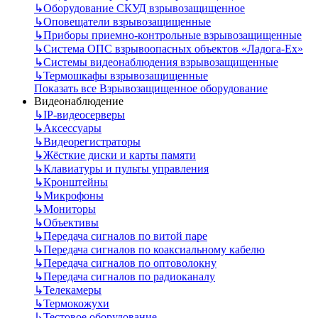
↳
Оборудование СКУД взрывозащищенное
↳
Оповещатели взрывозащищенные
↳
Приборы приемно-контрольные взрывозащищенные
↳
Система ОПС взрывоопасных объектов «Ладога-Ex»
↳
Системы видеонаблюдения взрывозащищенные
↳
Термошкафы взрывозащищенные
Показать все Взрывозащищенное оборудование
Видеонаблюдение
↳
IP-видеосерверы
↳
Аксессуары
↳
Видеорегистраторы
↳
Жёсткие диски и карты памяти
↳
Клавиатуры и пульты управления
↳
Кронштейны
↳
Микрофоны
↳
Мониторы
↳
Объективы
↳
Передача сигналов по витой паре
↳
Передача сигналов по коаксиальному кабелю
↳
Передача сигналов по оптоволокну
↳
Передача сигналов по радиоканалу
↳
Телекамеры
↳
Термокожухи
↳
Тестовое оборудование