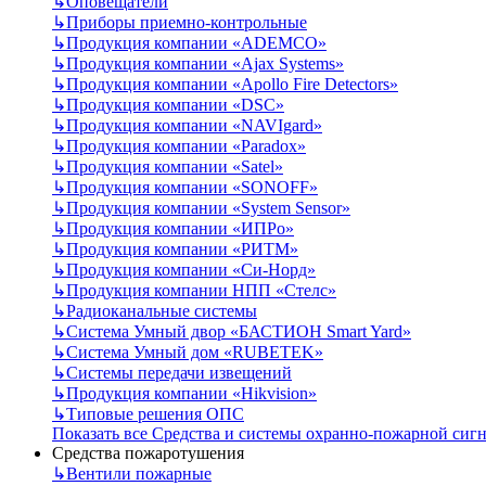
↳
Оповещатели
↳
Приборы приемно-контрольные
↳
Продукция компании «ADEMCO»
↳
Продукция компании «Ajax Systems»
↳
Продукция компании «Apollo Fire Detectors»
↳
Продукция компании «DSC»
↳
Продукция компании «NAVIgard»
↳
Продукция компании «Paradox»
↳
Продукция компании «Satel»
↳
Продукция компании «SONOFF»
↳
Продукция компании «System Sensor»
↳
Продукция компании «ИПРо»
↳
Продукция компании «РИТМ»
↳
Продукция компании «Си-Норд»
↳
Продукция компании НПП «Стелс»
↳
Радиоканальные системы
↳
Система Умный двор «БАСТИОН Smart Yard»
↳
Система Умный дом «RUBETEK»
↳
Системы передачи извещений
↳
Продукция компании «Hikvision»
↳
Типовые решения ОПС
Показать все Средства и системы охранно-пожарной сиг
Средства пожаротушения
↳
Вентили пожарные