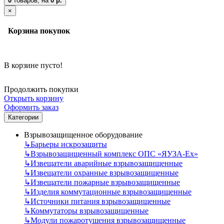
0
товаров,
на
0 р.
×
Корзина покупок
В корзине пусто!
Продолжить покупки
Открыть корзину
Оформить заказ
Категории
Взрывозащищенное оборудование
↳
Барьеры искрозащиты
↳
Взрывозащищенный комплекс ОПС «ЯУЗА-Ех»
↳
Извещатели аварийные взрывозащищенные
↳
Извещатели охранные взрывозащищенные
↳
Извещатели пожарные взрывозащищенные
↳
Изделия коммутационные взрывозащищенные
↳
Источники питания взрывозащищенные
↳
Коммутаторы взрывозащищенные
↳
Модули пожаротушения взрывозащищенные