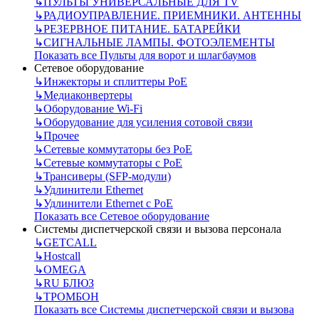
↳
ПУЛЬТЫ УНИВЕРСАЛЬНЫЕ ДЛЯ TV
↳
РАДИОУПРАВЛЕНИЕ. ПРИЕМНИКИ. АНТЕННЫ
↳
РЕЗЕРВНОЕ ПИТАНИЕ. БАТАРЕЙКИ
↳
СИГНАЛЬНЫЕ ЛАМПЫ. ФОТОЭЛЕМЕНТЫ
Показать все Пульты для ворот и шлагбаумов
Сетевое оборудование
↳
Инжекторы и сплиттеры РоЕ
↳
Медиаконвертеры
↳
Оборудование Wi-Fi
↳
Оборудование для усиления сотовой связи
↳
Прочее
↳
Сетевые коммутаторы без РоЕ
↳
Сетевые коммутаторы с РоЕ
↳
Трансиверы (SFP-модули)
↳
Удлинители Ethernet
↳
Удлинители Ethernet с PoE
Показать все Сетевое оборудование
Системы диспетчерской связи и вызова персонала
↳
GETCALL
↳
Hostcall
↳
OMEGA
↳
RU БЛЮЗ
↳
ТРОМБОН
Показать все Системы диспетчерской связи и вызова