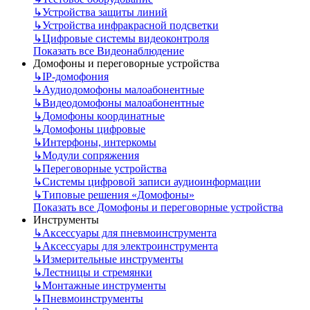
↳
Устройства защиты линий
↳
Устройства инфракрасной подсветки
↳
Цифровые системы видеоконтроля
Показать все Видеонаблюдение
Домофоны и переговорные устройства
↳
IP-домофония
↳
Аудиодомофоны малоабонентные
↳
Видеодомофоны малоабонентные
↳
Домофоны координатные
↳
Домофоны цифровые
↳
Интерфоны, интеркомы
↳
Модули сопряжения
↳
Переговорные устройства
↳
Системы цифровой записи аудиоинформации
↳
Типовые решения «Домофоны»
Показать все Домофоны и переговорные устройства
Инструменты
↳
Аксессуары для пневмоинструмента
↳
Аксессуары для электроинструмента
↳
Измерительные инструменты
↳
Лестницы и стремянки
↳
Монтажные инструменты
↳
Пневмоинструменты