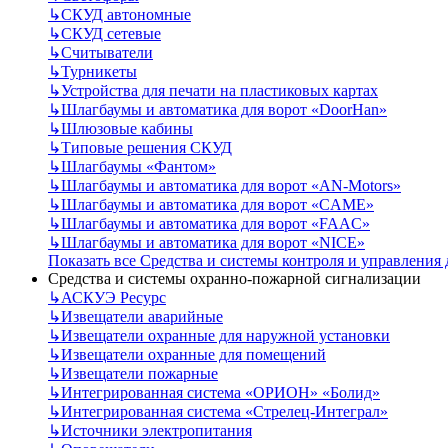
↳
СКУД автономные
↳
СКУД сетевые
↳
Считыватели
↳
Турникеты
↳
Устройства для печати на пластиковых картах
↳
Шлагбаумы и автоматика для ворот «DoorHan»
↳
Шлюзовые кабины
↳
Типовые решения СКУД
↳
Шлагбаумы «Фантом»
↳
Шлагбаумы и автоматика для ворот «AN-Motors»
↳
Шлагбаумы и автоматика для ворот «CAME»
↳
Шлагбаумы и автоматика для ворот «FAAC»
↳
Шлагбаумы и автоматика для ворот «NICE»
Показать все Средства и системы контроля и управления
Средства и системы охранно-пожарной сигнализации
↳
АСКУЭ Ресурс
↳
Извещатели аварийные
↳
Извещатели охранные для наружной установки
↳
Извещатели охранные для помещений
↳
Извещатели пожарные
↳
Интегрированная система «ОРИОН» «Болид»
↳
Интегрированная система «Стрелец-Интеграл»
↳
Источники электропитания