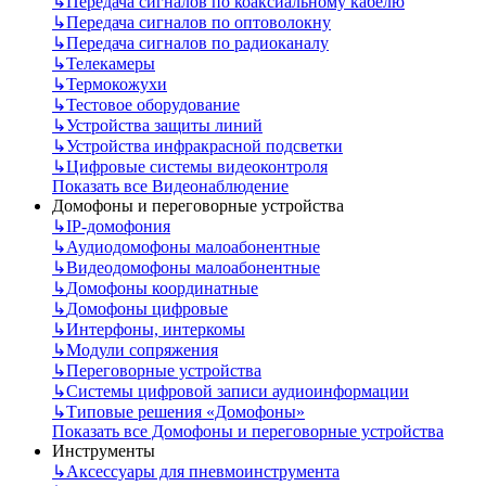
↳
Передача сигналов по коаксиальному кабелю
↳
Передача сигналов по оптоволокну
↳
Передача сигналов по радиоканалу
↳
Телекамеры
↳
Термокожухи
↳
Тестовое оборудование
↳
Устройства защиты линий
↳
Устройства инфракрасной подсветки
↳
Цифровые системы видеоконтроля
Показать все Видеонаблюдение
Домофоны и переговорные устройства
↳
IP-домофония
↳
Аудиодомофоны малоабонентные
↳
Видеодомофоны малоабонентные
↳
Домофоны координатные
↳
Домофоны цифровые
↳
Интерфоны, интеркомы
↳
Модули сопряжения
↳
Переговорные устройства
↳
Системы цифровой записи аудиоинформации
↳
Типовые решения «Домофоны»
Показать все Домофоны и переговорные устройства
Инструменты
↳
Аксессуары для пневмоинструмента