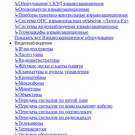
↳
Оборудование СКУД взрывозащищенное
↳
Оповещатели взрывозащищенные
↳
Приборы приемно-контрольные взрывозащищенные
↳
Система ОПС взрывоопасных объектов «Ладога-Ex»
↳
Системы видеонаблюдения взрывозащищенные
↳
Термошкафы взрывозащищенные
Показать все Взрывозащищенное оборудование
Видеонаблюдение
↳
IP-видеосерверы
↳
Аксессуары
↳
Видеорегистраторы
↳
Жёсткие диски и карты памяти
↳
Клавиатуры и пульты управления
↳
Кронштейны
↳
Микрофоны
↳
Мониторы
↳
Объективы
↳
Передача сигналов по витой паре
↳
Передача сигналов по коаксиальному кабелю
↳
Передача сигналов по оптоволокну
↳
Передача сигналов по радиоканалу
↳
Телекамеры
↳
Термокожухи
↳
Тестовое оборудование