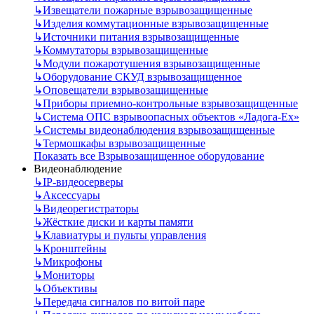
↳
Извещатели пожарные взрывозащищенные
↳
Изделия коммутационные взрывозащищенные
↳
Источники питания взрывозащищенные
↳
Коммутаторы взрывозащищенные
↳
Модули пожаротушения взрывозащищенные
↳
Оборудование СКУД взрывозащищенное
↳
Оповещатели взрывозащищенные
↳
Приборы приемно-контрольные взрывозащищенные
↳
Система ОПС взрывоопасных объектов «Ладога-Ex»
↳
Системы видеонаблюдения взрывозащищенные
↳
Термошкафы взрывозащищенные
Показать все Взрывозащищенное оборудование
Видеонаблюдение
↳
IP-видеосерверы
↳
Аксессуары
↳
Видеорегистраторы
↳
Жёсткие диски и карты памяти
↳
Клавиатуры и пульты управления
↳
Кронштейны
↳
Микрофоны
↳
Мониторы
↳
Объективы
↳
Передача сигналов по витой паре