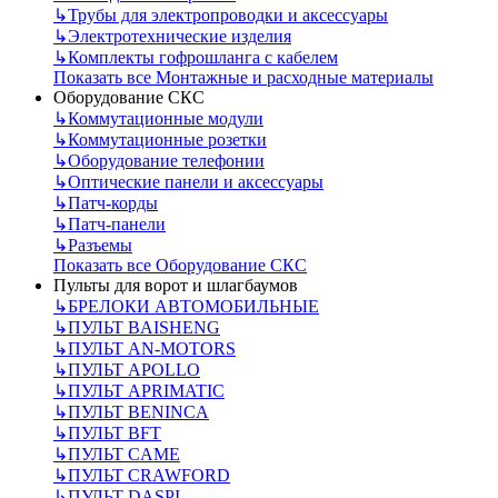
↳
Трубы для электропроводки и аксессуары
↳
Электротехнические изделия
↳
Комплекты гофрошланга с кабелем
Показать все Монтажные и расходные материалы
Оборудование СКС
↳
Коммутационные модули
↳
Коммутационные розетки
↳
Оборудование телефонии
↳
Оптические панели и аксессуары
↳
Патч-корды
↳
Патч-панели
↳
Разъемы
Показать все Оборудование СКС
Пульты для ворот и шлагбаумов
↳
БРЕЛОКИ АВТОМОБИЛЬНЫЕ
↳
ПУЛЬТ BAISHENG
↳
ПУЛЬТ AN-MOTORS
↳
ПУЛЬТ APOLLO
↳
ПУЛЬТ APRIMATIC
↳
ПУЛЬТ BENINCA
↳
ПУЛЬТ BFT
↳
ПУЛЬТ CAME
↳
ПУЛЬТ CRAWFORD
↳
ПУЛЬТ DASPI