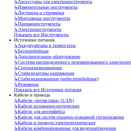
↳
Аксессуары для электроинструмента
↳
Измерительные инструменты
↳
Лестницы и стремянки
↳
Монтажные инструменты
↳
Пневмоинструменты
↳
Электроинструменты
Показать все Инструменты
Источники питания
↳
Аккумуляторы и термостаты
↳
Бесперебойные
↳
Дополнительное оборудование
↳
Система распределенного резервированного электропи
↳
Специализированные
↳
Стабилизаторы напряжения
↳
Стабилизированные (небесперебойные)
↳
Резервные
Показать все Источники питания
Кабели и провода
↳
Кабели «витая пара» (LAN)
↳
Кабели волоконно-оптические
↳
Кабели для интерфейса
↳
Кабели для систем охранно-пожарной сигнализации
↳
Кабели и провода электротехнические
↳
Кабели комбинированные для видеонаблюдения