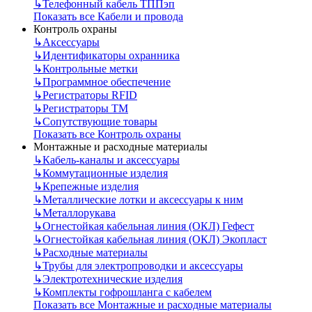
↳
Телефонный кабель ТППэп
Показать все Кабели и провода
Контроль охраны
↳
Аксессуары
↳
Идентификаторы охранника
↳
Контрольные метки
↳
Программное обеспечение
↳
Регистраторы RFID
↳
Регистраторы ТМ
↳
Сопутствующие товары
Показать все Контроль охраны
Монтажные и расходные материалы
↳
Кабель-каналы и аксессуары
↳
Коммутационные изделия
↳
Крепежные изделия
↳
Металлические лотки и аксессуары к ним
↳
Металлорукава
↳
Огнестойкая кабельная линия (ОКЛ) Гефест
↳
Огнестойкая кабельная линия (ОКЛ) Экопласт
↳
Расходные материалы
↳
Трубы для электропроводки и аксессуары
↳
Электротехнические изделия
↳
Комплекты гофрошланга с кабелем
Показать все Монтажные и расходные материалы