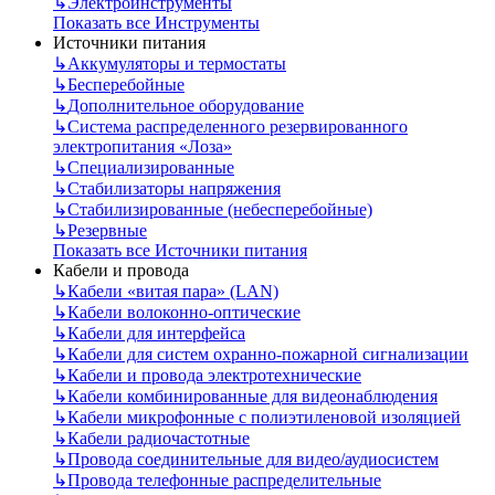
↳
Электроинструменты
Показать все Инструменты
Источники питания
↳
Аккумуляторы и термостаты
↳
Бесперебойные
↳
Дополнительное оборудование
↳
Система распределенного резервированного
электропитания «Лоза»
↳
Специализированные
↳
Стабилизаторы напряжения
↳
Стабилизированные (небесперебойные)
↳
Резервные
Показать все Источники питания
Кабели и провода
↳
Кабели «витая пара» (LAN)
↳
Кабели волоконно-оптические
↳
Кабели для интерфейса
↳
Кабели для систем охранно-пожарной сигнализации
↳
Кабели и провода электротехнические
↳
Кабели комбинированные для видеонаблюдения
↳
Кабели микрофонные с полиэтиленовой изоляцией
↳
Кабели радиочастотные
↳
Провода соединительные для видео/аудиосистем
↳
Провода телефонные распределительные