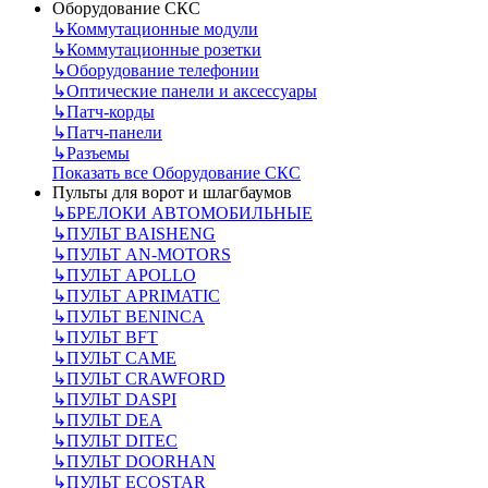
Оборудование СКС
↳
Коммутационные модули
↳
Коммутационные розетки
↳
Оборудование телефонии
↳
Оптические панели и аксессуары
↳
Патч-корды
↳
Патч-панели
↳
Разъемы
Показать все Оборудование СКС
Пульты для ворот и шлагбаумов
↳
БРЕЛОКИ АВТОМОБИЛЬНЫЕ
↳
ПУЛЬТ BAISHENG
↳
ПУЛЬТ AN-MOTORS
↳
ПУЛЬТ APOLLO
↳
ПУЛЬТ APRIMATIC
↳
ПУЛЬТ BENINCA
↳
ПУЛЬТ BFT
↳
ПУЛЬТ CAME
↳
ПУЛЬТ CRAWFORD
↳
ПУЛЬТ DASPI
↳
ПУЛЬТ DEA
↳
ПУЛЬТ DITEC
↳
ПУЛЬТ DOORHAN
↳
ПУЛЬТ ECOSTAR