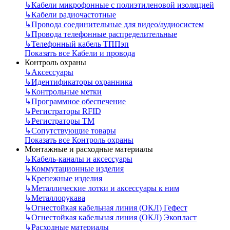
↳
Кабели микрофонные с полиэтиленовой изоляцией
↳
Кабели радиочастотные
↳
Провода соединительные для видео/аудиосистем
↳
Провода телефонные распределительные
↳
Телефонный кабель ТППэп
Показать все Кабели и провода
Контроль охраны
↳
Аксессуары
↳
Идентификаторы охранника
↳
Контрольные метки
↳
Программное обеспечение
↳
Регистраторы RFID
↳
Регистраторы ТМ
↳
Сопутствующие товары
Показать все Контроль охраны
Монтажные и расходные материалы
↳
Кабель-каналы и аксессуары
↳
Коммутационные изделия
↳
Крепежные изделия
↳
Металлические лотки и аксессуары к ним
↳
Металлорукава
↳
Огнестойкая кабельная линия (ОКЛ) Гефест
↳
Огнестойкая кабельная линия (ОКЛ) Экопласт
↳
Расходные материалы