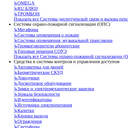
↳
OMEGA
↳
RU БЛЮЗ
↳
ТРОМБОН
Показать все Системы диспетчерской связи и вызова пер
Системы охрано-пожарной сигнализации (ОПС)
↳
Мегафоны
↳
Системы оповещения о пожаре
↳
Системы оповещения, музыкальной трансляции
↳
Громкоговорители абонентские
↳
Типовые решения СОУЭ
Показать все Системы охрано-пожарной сигнализации (
Средства и системы контроля и управления доступом
↳
Автоматика для дверей
↳
Биометрические СКУД
↳
Доводчики
↳
Досмотровое оборудование
↳
Замки и электромеханические защелки
↳
Зеркала безопасности
↳
Идентификаторы
↳
Источники электропитания
↳
Калитки
↳
Кнопки выхода
↳
Ограждения
↳
Светофоры