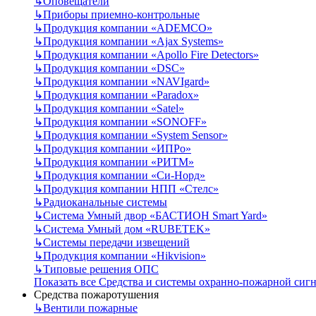
↳
Оповещатели
↳
Приборы приемно-контрольные
↳
Продукция компании «ADEMCO»
↳
Продукция компании «Ajax Systems»
↳
Продукция компании «Apollo Fire Detectors»
↳
Продукция компании «DSC»
↳
Продукция компании «NAVIgard»
↳
Продукция компании «Paradox»
↳
Продукция компании «Satel»
↳
Продукция компании «SONOFF»
↳
Продукция компании «System Sensor»
↳
Продукция компании «ИПРо»
↳
Продукция компании «РИТМ»
↳
Продукция компании «Си-Норд»
↳
Продукция компании НПП «Стелс»
↳
Радиоканальные системы
↳
Система Умный двор «БАСТИОН Smart Yard»
↳
Система Умный дом «RUBETEK»
↳
Системы передачи извещений
↳
Продукция компании «Hikvision»
↳
Типовые решения ОПС
Показать все Средства и системы охранно-пожарной сиг
Средства пожаротушения
↳
Вентили пожарные