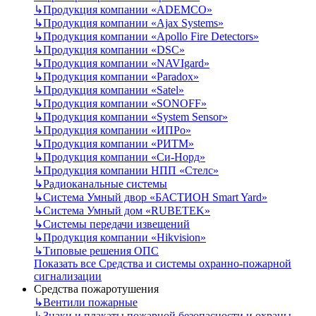
↳
Продукция компании «ADEMCO»
↳
Продукция компании «Ajax Systems»
↳
Продукция компании «Apollo Fire Detectors»
↳
Продукция компании «DSC»
↳
Продукция компании «NAVIgard»
↳
Продукция компании «Paradox»
↳
Продукция компании «Satel»
↳
Продукция компании «SONOFF»
↳
Продукция компании «System Sensor»
↳
Продукция компании «ИПРо»
↳
Продукция компании «РИТМ»
↳
Продукция компании «Си-Норд»
↳
Продукция компании НПП «Стелс»
↳
Радиоканальные системы
↳
Система Умный двор «БАСТИОН Smart Yard»
↳
Система Умный дом «RUBETEK»
↳
Системы передачи извещений
↳
Продукция компании «Hikvision»
↳
Типовые решения ОПС
Показать все Средства и системы охранно-пожарной
сигнализации
Средства пожаротушения
↳
Вентили пожарные
↳
Знаки и плакаты пожарной безопасности и охраны