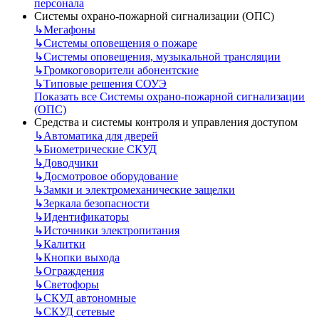
персонала
Системы охрано-пожарной сигнализации (ОПС)
↳
Мегафоны
↳
Системы оповещения о пожаре
↳
Системы оповещения, музыкальной трансляции
↳
Громкоговорители абонентские
↳
Типовые решения СОУЭ
Показать все Системы охрано-пожарной сигнализации
(ОПС)
Средства и системы контроля и управления доступом
↳
Автоматика для дверей
↳
Биометрические СКУД
↳
Доводчики
↳
Досмотровое оборудование
↳
Замки и электромеханические защелки
↳
Зеркала безопасности
↳
Идентификаторы
↳
Источники электропитания
↳
Калитки
↳
Кнопки выхода
↳
Ограждения
↳
Светофоры
↳
СКУД автономные
↳
СКУД сетевые