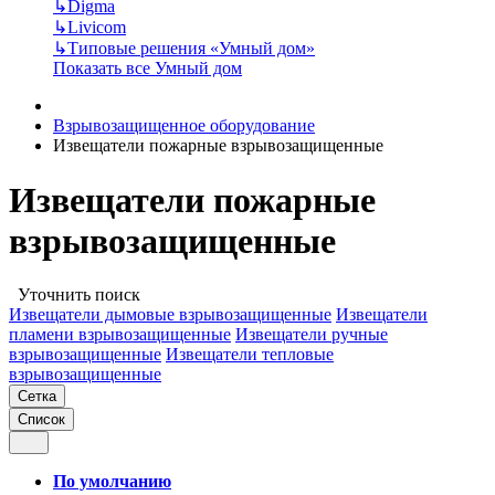
↳
Digma
↳
Livicom
↳
Типовые решения «Умный дом»
Показать все Умный дом
Взрывозащищенное оборудование
Извещатели пожарные взрывозащищенные
Извещатели пожарные
взрывозащищенные
Уточнить поиск
Извещатели дымовые взрывозащищенные
Извещатели
пламени взрывозащищенные
Извещатели ручные
взрывозащищенные
Извещатели тепловые
взрывозащищенные
Сетка
Список
По умолчанию