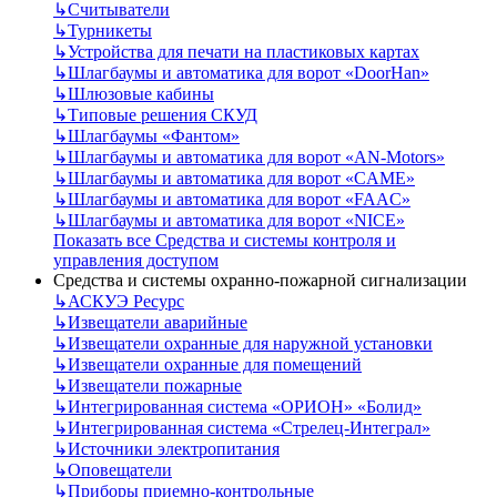
↳
Считыватели
↳
Турникеты
↳
Устройства для печати на пластиковых картах
↳
Шлагбаумы и автоматика для ворот «DoorHan»
↳
Шлюзовые кабины
↳
Типовые решения СКУД
↳
Шлагбаумы «Фантом»
↳
Шлагбаумы и автоматика для ворот «AN-Motors»
↳
Шлагбаумы и автоматика для ворот «CAME»
↳
Шлагбаумы и автоматика для ворот «FAAC»
↳
Шлагбаумы и автоматика для ворот «NICE»
Показать все Средства и системы контроля и
управления доступом
Средства и системы охранно-пожарной сигнализации
↳
АСКУЭ Ресурс
↳
Извещатели аварийные
↳
Извещатели охранные для наружной установки
↳
Извещатели охранные для помещений
↳
Извещатели пожарные
↳
Интегрированная система «ОРИОН» «Болид»
↳
Интегрированная система «Стрелец-Интеграл»
↳
Источники электропитания
↳
Оповещатели
↳
Приборы приемно-контрольные