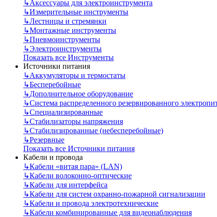
↳
Аксессуары для электроинструмента
↳
Измерительные инструменты
↳
Лестницы и стремянки
↳
Монтажные инструменты
↳
Пневмоинструменты
↳
Электроинструменты
Показать все Инструменты
Источники питания
↳
Аккумуляторы и термостаты
↳
Бесперебойные
↳
Дополнительное оборудование
↳
Система распределенного резервированного электропи
↳
Специализированные
↳
Стабилизаторы напряжения
↳
Стабилизированные (небесперебойные)
↳
Резервные
Показать все Источники питания
Кабели и провода
↳
Кабели «витая пара» (LAN)
↳
Кабели волоконно-оптические
↳
Кабели для интерфейса
↳
Кабели для систем охранно-пожарной сигнализации
↳
Кабели и провода электротехнические
↳
Кабели комбинированные для видеонаблюдения