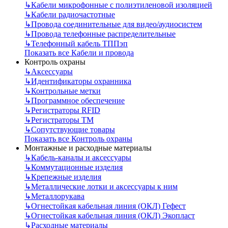
↳
Кабели микрофонные с полиэтиленовой изоляцией
↳
Кабели радиочастотные
↳
Провода соединительные для видео/аудиосистем
↳
Провода телефонные распределительные
↳
Телефонный кабель ТППэп
Показать все Кабели и провода
Контроль охраны
↳
Аксессуары
↳
Идентификаторы охранника
↳
Контрольные метки
↳
Программное обеспечение
↳
Регистраторы RFID
↳
Регистраторы ТМ
↳
Сопутствующие товары
Показать все Контроль охраны
Монтажные и расходные материалы
↳
Кабель-каналы и аксессуары
↳
Коммутационные изделия
↳
Крепежные изделия
↳
Металлические лотки и аксессуары к ним
↳
Металлорукава
↳
Огнестойкая кабельная линия (ОКЛ) Гефест
↳
Огнестойкая кабельная линия (ОКЛ) Экопласт
↳
Расходные материалы