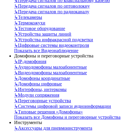
↳
Передача сигналов по коаксиальному кабелю
↳
Передача сигналов по оптоволокну
↳
Передача сигналов по радиоканалу
↳
Телекамеры
↳
Термокожухи
↳
Тестовое оборудование
↳
Устройства защиты линий
↳
Устройства инфракрасной подсветки
↳
Цифровые системы видеоконтроля
Показать все Видеонаблюдение
Домофоны и переговорные устройства
↳
IP-домофония
↳
Аудиодомофоны малоабонентные
↳
Видеодомофоны малоабонентные
↳
Домофоны координатные
↳
Домофоны цифровые
↳
Интерфоны, интеркомы
↳
Модули сопряжения
↳
Переговорные устройства
↳
Системы цифровой записи аудиоинформации
↳
Типовые решения «Домофоны»
Показать все Домофоны и переговорные устройства
Инструменты
↳
Аксессуары для пневмоинструмента