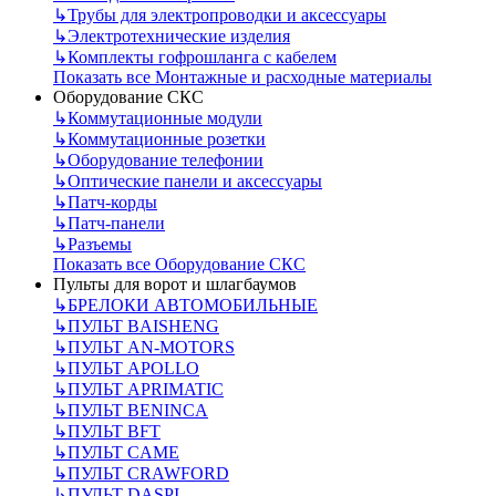
↳
Трубы для электропроводки и аксессуары
↳
Электротехнические изделия
↳
Комплекты гофрошланга с кабелем
Показать все Монтажные и расходные материалы
Оборудование СКС
↳
Коммутационные модули
↳
Коммутационные розетки
↳
Оборудование телефонии
↳
Оптические панели и аксессуары
↳
Патч-корды
↳
Патч-панели
↳
Разъемы
Показать все Оборудование СКС
Пульты для ворот и шлагбаумов
↳
БРЕЛОКИ АВТОМОБИЛЬНЫЕ
↳
ПУЛЬТ BAISHENG
↳
ПУЛЬТ AN-MOTORS
↳
ПУЛЬТ APOLLO
↳
ПУЛЬТ APRIMATIC
↳
ПУЛЬТ BENINCA
↳
ПУЛЬТ BFT
↳
ПУЛЬТ CAME
↳
ПУЛЬТ CRAWFORD
↳
ПУЛЬТ DASPI