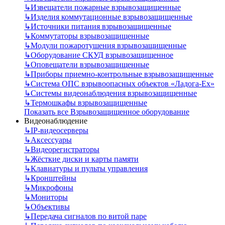
↳
Извещатели пожарные взрывозащищенные
↳
Изделия коммутационные взрывозащищенные
↳
Источники питания взрывозащищенные
↳
Коммутаторы взрывозащищенные
↳
Модули пожаротушения взрывозащищенные
↳
Оборудование СКУД взрывозащищенное
↳
Оповещатели взрывозащищенные
↳
Приборы приемно-контрольные взрывозащищенные
↳
Система ОПС взрывоопасных объектов «Ладога-Ex»
↳
Системы видеонаблюдения взрывозащищенные
↳
Термошкафы взрывозащищенные
Показать все Взрывозащищенное оборудование
Видеонаблюдение
↳
IP-видеосерверы
↳
Аксессуары
↳
Видеорегистраторы
↳
Жёсткие диски и карты памяти
↳
Клавиатуры и пульты управления
↳
Кронштейны
↳
Микрофоны
↳
Мониторы
↳
Объективы
↳
Передача сигналов по витой паре