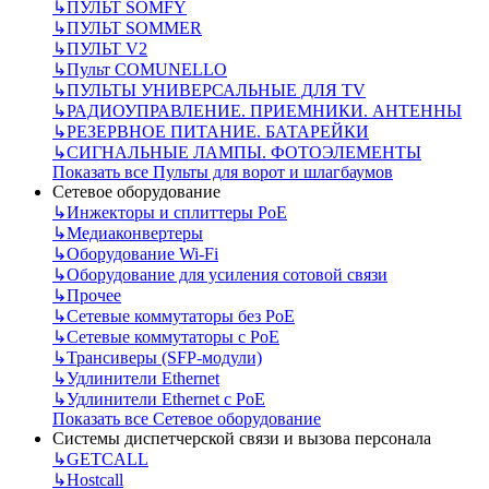
↳
ПУЛЬТ SOMFY
↳
ПУЛЬТ SOMMER
↳
ПУЛЬТ V2
↳
Пульт СOMUNELLO
↳
ПУЛЬТЫ УНИВЕРСАЛЬНЫЕ ДЛЯ TV
↳
РАДИОУПРАВЛЕНИЕ. ПРИЕМНИКИ. АНТЕННЫ
↳
РЕЗЕРВНОЕ ПИТАНИЕ. БАТАРЕЙКИ
↳
СИГНАЛЬНЫЕ ЛАМПЫ. ФОТОЭЛЕМЕНТЫ
Показать все Пульты для ворот и шлагбаумов
Сетевое оборудование
↳
Инжекторы и сплиттеры РоЕ
↳
Медиаконвертеры
↳
Оборудование Wi-Fi
↳
Оборудование для усиления сотовой связи
↳
Прочее
↳
Сетевые коммутаторы без РоЕ
↳
Сетевые коммутаторы с РоЕ
↳
Трансиверы (SFP-модули)
↳
Удлинители Ethernet
↳
Удлинители Ethernet с PoE
Показать все Сетевое оборудование
Системы диспетчерской связи и вызова персонала
↳
GETCALL
↳
Hostcall