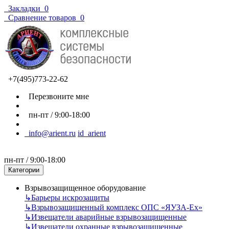
Закладки
0
Сравнение товаров
0
+7(495)773-22-62
Перезвоните мне
пн-пт / 9:00-18:00
info@arient.ru
id_arient
пн-пт / 9:00-18:00
Категории
Взрывозащищенное оборудование
↳
Барьеры искрозащиты
↳
Взрывозащищенный комплекс ОПС «ЯУЗА-Ех»
↳
Извещатели аварийные взрывозащищенные
↳
Извещатели охранные взрывозащищенные