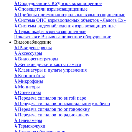
↳
Оборудование СКУД взрывозащищенное
↳
Оповещатели взрывозащищенные
↳
Приборы приемно-контрольные взрывозащищенные
↳
Система ОПС взрывоопасных объектов «Ладога-Ex»
↳
Системы видеонаблюдения взрывозащищенные
↳
Термошкафы взрывозащищенные
Показать все Взрывозащищенное оборудование
Видеонаблюдение
↳
IP-видеосерверы
↳
Аксессуары
↳
Видеорегистраторы
↳
Жёсткие диски и карты памяти
↳
Клавиатуры и пульты управления
↳
Кронштейны
↳
Микрофоны
↳
Мониторы
↳
Объективы
↳
Передача сигналов по витой паре
↳
Передача сигналов по коаксиальному кабелю
↳
Передача сигналов по оптоволокну
↳
Передача сигналов по радиоканалу
↳
Телекамеры
↳
Термокожухи
↳
Тестовое оборудование