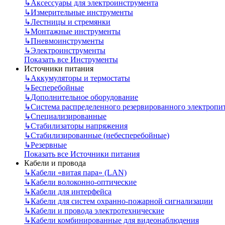
↳
Аксессуары для электроинструмента
↳
Измерительные инструменты
↳
Лестницы и стремянки
↳
Монтажные инструменты
↳
Пневмоинструменты
↳
Электроинструменты
Показать все Инструменты
Источники питания
↳
Аккумуляторы и термостаты
↳
Бесперебойные
↳
Дополнительное оборудование
↳
Система распределенного резервированного электропи
↳
Специализированные
↳
Стабилизаторы напряжения
↳
Стабилизированные (небесперебойные)
↳
Резервные
Показать все Источники питания
Кабели и провода
↳
Кабели «витая пара» (LAN)
↳
Кабели волоконно-оптические
↳
Кабели для интерфейса
↳
Кабели для систем охранно-пожарной сигнализации
↳
Кабели и провода электротехнические
↳
Кабели комбинированные для видеонаблюдения