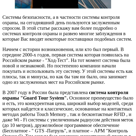
Системы безопасности, а в частности системы контроля
охраны, на сегодняшний день пользуются заслуженным
спросом. В этой статье расскажу вам более подробно о
системах контроля охраны и развею многие заблуждения в
которые Вас вводят некоторые поставщики подобных систем.
Начнем с истории возникновения, или кто был первый. В
середине 2000-х годов, первая система которая появилась на
Российском рынке - "Ход-Тест". На тот момент система была
новой и незнакомой. Но постепенно компании начали
покупать и использовать эту систему. У этой системы есть как
плюсы, так и минусы, но как бы там ни было, она занимает
одно из заслуженных мест на Российском рынке.
В 2007 году в России была представлена
система контроля
охраны "Guard Tour System".
Основное преимущество было
и есть, это конкурентная цена, широкий выбор моделей, среди
которых найдется и классические, основанные на контактных
методах работы Touch Memory , так и бесконтактные RFID , и
даже Wi - Fi системы с увеличенным радиусом действия меток
(до 10 метров), дружелюбное программное обеспечение
(Бесплатное - " GTS -Патруль", и платное – АРМ "Контроль