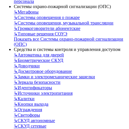
персонала
Системы охрано-пожарной сигнализации (ОПС)
↳
Мегафоны
↳
Системы оповещения о пожаре
↳
Системы оповещения, музыкальной трансляции
↳
Громкоговорители абонентские
↳
Типовые решения СОУЭ
Показать все Системы охрано-пожарной сигнализации
(ОПС)
Средства и системы контроля и управления доступом
↳
Автоматика для дверей
↳
Биометрические СКУД
↳
Доводчики
↳
Досмотровое оборудование
↳
Замки и электромеханические защелки
↳
Зеркала безопасности
↳
Идентификаторы
↳
Источники электропитания
↳
Калитки
↳
Кнопки выхода
↳
Ограждения
↳
Светофоры
↳
СКУД автономные
↳
СКУД сетевые