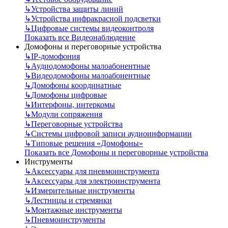
↳
Устройства защиты линий
↳
Устройства инфракрасной подсветки
↳
Цифровые системы видеоконтроля
Показать все Видеонаблюдение
Домофоны и переговорные устройства
↳
IP-домофония
↳
Аудиодомофоны малоабонентные
↳
Видеодомофоны малоабонентные
↳
Домофоны координатные
↳
Домофоны цифровые
↳
Интерфоны, интеркомы
↳
Модули сопряжения
↳
Переговорные устройства
↳
Системы цифровой записи аудиоинформации
↳
Типовые решения «Домофоны»
Показать все Домофоны и переговорные устройства
Инструменты
↳
Аксессуары для пневмоинструмента
↳
Аксессуары для электроинструмента
↳
Измерительные инструменты
↳
Лестницы и стремянки
↳
Монтажные инструменты
↳
Пневмоинструменты