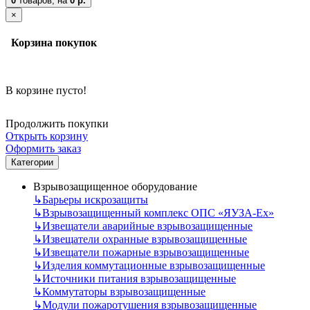
0
товаров,
на
0 р.
×
Корзина покупок
В корзине пусто!
Продолжить покупки
Открыть корзину
Оформить заказ
Категории
Взрывозащищенное оборудование
↳
Барьеры искрозащиты
↳
Взрывозащищенный комплекс ОПС «ЯУЗА-Ех»
↳
Извещатели аварийные взрывозащищенные
↳
Извещатели охранные взрывозащищенные
↳
Извещатели пожарные взрывозащищенные
↳
Изделия коммутационные взрывозащищенные
↳
Источники питания взрывозащищенные
↳
Коммутаторы взрывозащищенные
↳
Модули пожаротушения взрывозащищенные