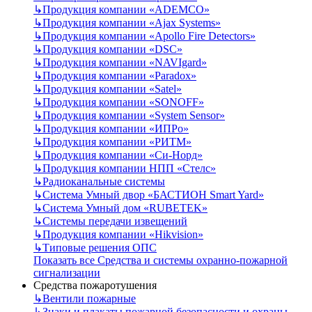
↳
Продукция компании «ADEMCO»
↳
Продукция компании «Ajax Systems»
↳
Продукция компании «Apollo Fire Detectors»
↳
Продукция компании «DSC»
↳
Продукция компании «NAVIgard»
↳
Продукция компании «Paradox»
↳
Продукция компании «Satel»
↳
Продукция компании «SONOFF»
↳
Продукция компании «System Sensor»
↳
Продукция компании «ИПРо»
↳
Продукция компании «РИТМ»
↳
Продукция компании «Си-Норд»
↳
Продукция компании НПП «Стелс»
↳
Радиоканальные системы
↳
Система Умный двор «БАСТИОН Smart Yard»
↳
Система Умный дом «RUBETEK»
↳
Системы передачи извещений
↳
Продукция компании «Hikvision»
↳
Типовые решения ОПС
Показать все Средства и системы охранно-пожарной
сигнализации
Средства пожаротушения
↳
Вентили пожарные
↳
Знаки и плакаты пожарной безопасности и охраны