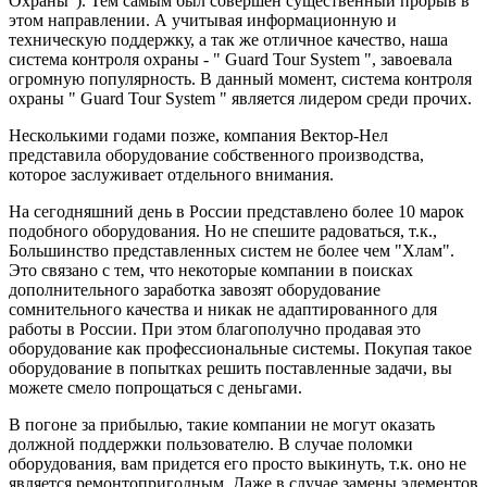
Охраны"). Тем самым был совершен существенный прорыв в
этом направлении. А учитывая информационную и
техническую поддержку, а так же отличное качество, наша
система контроля охраны - " Guard Tour System ", завоевала
огромную популярность. В данный момент, система контроля
охраны " Guard Tour System " является лидером среди прочих.
Несколькими годами позже, компания Вектор-Нел
представила оборудование собственного производства,
которое заслуживает отдельного внимания.
На сегодняшний день в России представлено более 10 марок
подобного оборудования. Но не спешите радоваться, т.к.,
Большинство представленных систем не более чем "Хлам".
Это связано с тем, что некоторые компании в поисках
дополнительного заработка завозят оборудование
сомнительного качества и никак не адаптированного для
работы в России. При этом благополучно продавая это
оборудование как профессиональные системы. Покупая такое
оборудование в попытках решить поставленные задачи, вы
можете смело попрощаться с деньгами.
В погоне за прибылью, такие компании не могут оказать
должной поддержки пользователю. В случае поломки
оборудования, вам придется его просто выкинуть, т.к. оно не
является ремонтопригодным. Даже в случае замены элементов