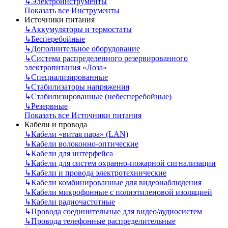
↳
Электроинструменты
Показать все Инструменты
Источники питания
↳
Аккумуляторы и термостаты
↳
Бесперебойные
↳
Дополнительное оборудование
↳
Система распределенного резервированного
электропитания «Лоза»
↳
Специализированные
↳
Стабилизаторы напряжения
↳
Стабилизированные (небесперебойные)
↳
Резервные
Показать все Источники питания
Кабели и провода
↳
Кабели «витая пара» (LAN)
↳
Кабели волоконно-оптические
↳
Кабели для интерфейса
↳
Кабели для систем охранно-пожарной сигнализации
↳
Кабели и провода электротехнические
↳
Кабели комбинированные для видеонаблюдения
↳
Кабели микрофонные с полиэтиленовой изоляцией
↳
Кабели радиочастотные
↳
Провода соединительные для видео/аудиосистем
↳
Провода телефонные распределительные