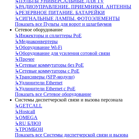
↳
ПУЛЬТЫ УНИВЕРСАЛЬНЫЕ ДЛЯ TV
↳
РАДИОУПРАВЛЕНИЕ. ПРИЕМНИКИ. АНТЕННЫ
↳
РЕЗЕРВНОЕ ПИТАНИЕ. БАТАРЕЙКИ
↳
СИГНАЛЬНЫЕ ЛАМПЫ. ФОТОЭЛЕМЕНТЫ
Показать все Пульты для ворот и шлагбаумов
Сетевое оборудование
↳
Инжекторы и сплиттеры РоЕ
↳
Медиаконвертеры
↳
Оборудование Wi-Fi
↳
Оборудование для усиления сотовой связи
↳
Прочее
↳
Сетевые коммутаторы без РоЕ
↳
Сетевые коммутаторы с РоЕ
↳
Трансиверы (SFP-модули)
↳
Удлинители Ethernet
↳
Удлинители Ethernet с PoE
Показать все Сетевое оборудование
Системы диспетчерской связи и вызова персонала
↳
GETCALL
↳
Hostcall
↳
OMEGA
↳
RU БЛЮЗ
↳
ТРОМБОН
Показать все Системы диспетчерской связи и вызова