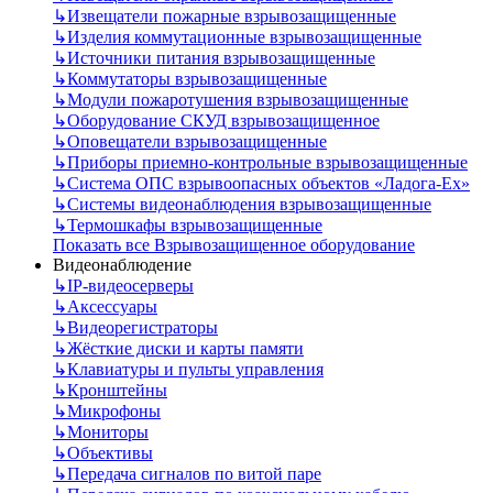
↳
Извещатели пожарные взрывозащищенные
↳
Изделия коммутационные взрывозащищенные
↳
Источники питания взрывозащищенные
↳
Коммутаторы взрывозащищенные
↳
Модули пожаротушения взрывозащищенные
↳
Оборудование СКУД взрывозащищенное
↳
Оповещатели взрывозащищенные
↳
Приборы приемно-контрольные взрывозащищенные
↳
Система ОПС взрывоопасных объектов «Ладога-Ex»
↳
Системы видеонаблюдения взрывозащищенные
↳
Термошкафы взрывозащищенные
Показать все Взрывозащищенное оборудование
Видеонаблюдение
↳
IP-видеосерверы
↳
Аксессуары
↳
Видеорегистраторы
↳
Жёсткие диски и карты памяти
↳
Клавиатуры и пульты управления
↳
Кронштейны
↳
Микрофоны
↳
Мониторы
↳
Объективы
↳
Передача сигналов по витой паре