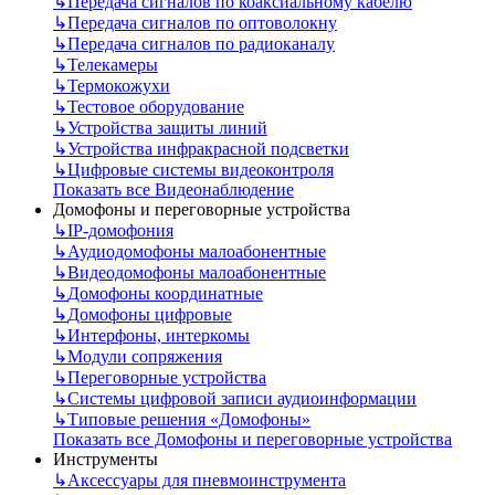
↳
Передача сигналов по коаксиальному кабелю
↳
Передача сигналов по оптоволокну
↳
Передача сигналов по радиоканалу
↳
Телекамеры
↳
Термокожухи
↳
Тестовое оборудование
↳
Устройства защиты линий
↳
Устройства инфракрасной подсветки
↳
Цифровые системы видеоконтроля
Показать все Видеонаблюдение
Домофоны и переговорные устройства
↳
IP-домофония
↳
Аудиодомофоны малоабонентные
↳
Видеодомофоны малоабонентные
↳
Домофоны координатные
↳
Домофоны цифровые
↳
Интерфоны, интеркомы
↳
Модули сопряжения
↳
Переговорные устройства
↳
Системы цифровой записи аудиоинформации
↳
Типовые решения «Домофоны»
Показать все Домофоны и переговорные устройства
Инструменты
↳
Аксессуары для пневмоинструмента