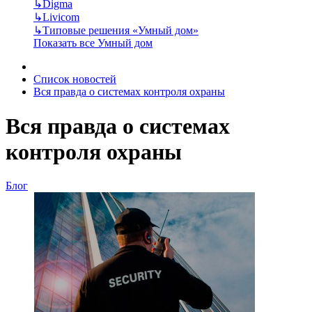
↳
Digma
↳
Livicom
↳
Типовые решения «Умный дом»
Показать все Умный дом
Список новостей
Вся правда о системах контроля охраны
Вся правда о системах
контроля охраны
Блог