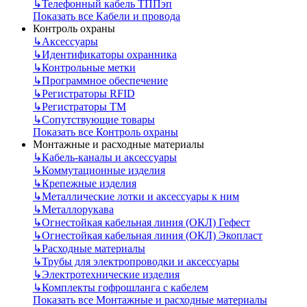
↳
Телефонный кабель ТППэп
Показать все Кабели и провода
Контроль охраны
↳
Аксессуары
↳
Идентификаторы охранника
↳
Контрольные метки
↳
Программное обеспечение
↳
Регистраторы RFID
↳
Регистраторы ТМ
↳
Сопутствующие товары
Показать все Контроль охраны
Монтажные и расходные материалы
↳
Кабель-каналы и аксессуары
↳
Коммутационные изделия
↳
Крепежные изделия
↳
Металлические лотки и аксессуары к ним
↳
Металлорукава
↳
Огнестойкая кабельная линия (ОКЛ) Гефест
↳
Огнестойкая кабельная линия (ОКЛ) Экопласт
↳
Расходные материалы
↳
Трубы для электропроводки и аксессуары
↳
Электротехнические изделия
↳
Комплекты гофрошланга с кабелем
Показать все Монтажные и расходные материалы