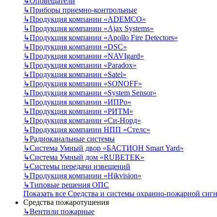
↳
Оповещатели
↳
Приборы приемно-контрольные
↳
Продукция компании «ADEMCO»
↳
Продукция компании «Ajax Systems»
↳
Продукция компании «Apollo Fire Detectors»
↳
Продукция компании «DSC»
↳
Продукция компании «NAVIgard»
↳
Продукция компании «Paradox»
↳
Продукция компании «Satel»
↳
Продукция компании «SONOFF»
↳
Продукция компании «System Sensor»
↳
Продукция компании «ИПРо»
↳
Продукция компании «РИТМ»
↳
Продукция компании «Си-Норд»
↳
Продукция компании НПП «Стелс»
↳
Радиоканальные системы
↳
Система Умный двор «БАСТИОН Smart Yard»
↳
Система Умный дом «RUBETEK»
↳
Системы передачи извещений
↳
Продукция компании «Hikvision»
↳
Типовые решения ОПС
Показать все Средства и системы охранно-пожарной сиг
Средства пожаротушения
↳
Вентили пожарные