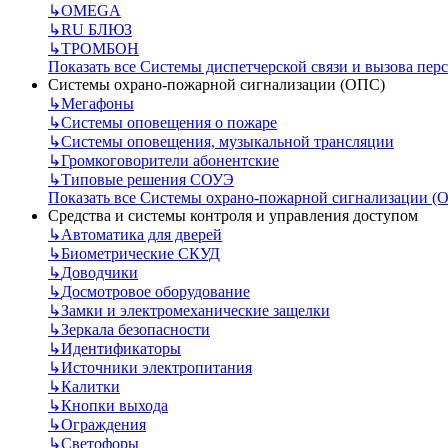
↳
OMEGA
↳
RU БЛЮЗ
↳
ТРОМБОН
Показать все Системы диспетчерской связи и вызова пер
Системы охрано-пожарной сигнализации (ОПС)
↳
Мегафоны
↳
Системы оповещения о пожаре
↳
Системы оповещения, музыкальной трансляции
↳
Громкоговорители абонентские
↳
Типовые решения СОУЭ
Показать все Системы охрано-пожарной сигнализации (
Средства и системы контроля и управления доступом
↳
Автоматика для дверей
↳
Биометрические СКУД
↳
Доводчики
↳
Досмотровое оборудование
↳
Замки и электромеханические защелки
↳
Зеркала безопасности
↳
Идентификаторы
↳
Источники электропитания
↳
Калитки
↳
Кнопки выхода
↳
Ограждения
↳
Светофоры