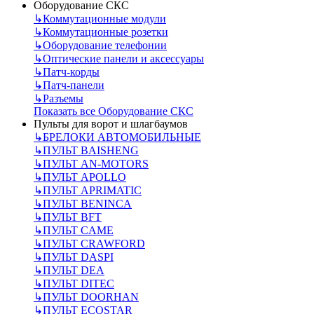
Оборудование СКС
↳
Коммутационные модули
↳
Коммутационные розетки
↳
Оборудование телефонии
↳
Оптические панели и аксессуары
↳
Патч-корды
↳
Патч-панели
↳
Разъемы
Показать все Оборудование СКС
Пульты для ворот и шлагбаумов
↳
БРЕЛОКИ АВТОМОБИЛЬНЫЕ
↳
ПУЛЬТ BAISHENG
↳
ПУЛЬТ AN-MOTORS
↳
ПУЛЬТ APOLLO
↳
ПУЛЬТ APRIMATIC
↳
ПУЛЬТ BENINCA
↳
ПУЛЬТ BFT
↳
ПУЛЬТ CAME
↳
ПУЛЬТ CRAWFORD
↳
ПУЛЬТ DASPI
↳
ПУЛЬТ DEA
↳
ПУЛЬТ DITEC
↳
ПУЛЬТ DOORHAN
↳
ПУЛЬТ ECOSTAR