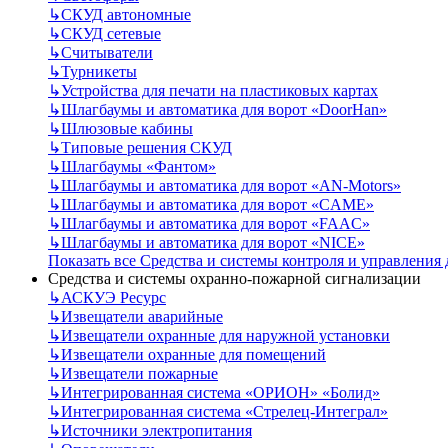
↳
СКУД автономные
↳
СКУД сетевые
↳
Считыватели
↳
Турникеты
↳
Устройства для печати на пластиковых картах
↳
Шлагбаумы и автоматика для ворот «DoorHan»
↳
Шлюзовые кабины
↳
Типовые решения СКУД
↳
Шлагбаумы «Фантом»
↳
Шлагбаумы и автоматика для ворот «AN-Motors»
↳
Шлагбаумы и автоматика для ворот «CAME»
↳
Шлагбаумы и автоматика для ворот «FAAC»
↳
Шлагбаумы и автоматика для ворот «NICE»
Показать все Средства и системы контроля и управления
Средства и системы охранно-пожарной сигнализации
↳
АСКУЭ Ресурс
↳
Извещатели аварийные
↳
Извещатели охранные для наружной установки
↳
Извещатели охранные для помещений
↳
Извещатели пожарные
↳
Интегрированная система «ОРИОН» «Болид»
↳
Интегрированная система «Стрелец-Интеграл»
↳
Источники электропитания