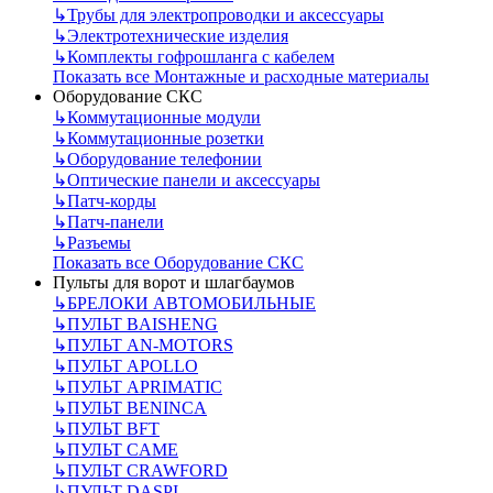
↳
Трубы для электропроводки и аксессуары
↳
Электротехнические изделия
↳
Комплекты гофрошланга с кабелем
Показать все Монтажные и расходные материалы
Оборудование СКС
↳
Коммутационные модули
↳
Коммутационные розетки
↳
Оборудование телефонии
↳
Оптические панели и аксессуары
↳
Патч-корды
↳
Патч-панели
↳
Разъемы
Показать все Оборудование СКС
Пульты для ворот и шлагбаумов
↳
БРЕЛОКИ АВТОМОБИЛЬНЫЕ
↳
ПУЛЬТ BAISHENG
↳
ПУЛЬТ AN-MOTORS
↳
ПУЛЬТ APOLLO
↳
ПУЛЬТ APRIMATIC
↳
ПУЛЬТ BENINCA
↳
ПУЛЬТ BFT
↳
ПУЛЬТ CAME
↳
ПУЛЬТ CRAWFORD
↳
ПУЛЬТ DASPI