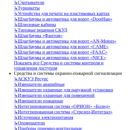
↳
Считыватели
↳
Турникеты
↳
Устройства для печати на пластиковых картах
↳
Шлагбаумы и автоматика для ворот «DoorHan»
↳
Шлюзовые кабины
↳
Типовые решения СКУД
↳
Шлагбаумы «Фантом»
↳
Шлагбаумы и автоматика для ворот «AN-Motors»
↳
Шлагбаумы и автоматика для ворот «CAME»
↳
Шлагбаумы и автоматика для ворот «FAAC»
↳
Шлагбаумы и автоматика для ворот «NICE»
Показать все Средства и системы контроля и
управления доступом
Средства и системы охранно-пожарной сигнализации
↳
АСКУЭ Ресурс
↳
Извещатели аварийные
↳
Извещатели охранные для наружной установки
↳
Извещатели охранные для помещений
↳
Извещатели пожарные
↳
Интегрированная система «ОРИОН» «Болид»
↳
Интегрированная система «Стрелец-Интеграл»
↳
Источники электропитания
↳
Оповещатели
↳
Приборы приемно-контрольные