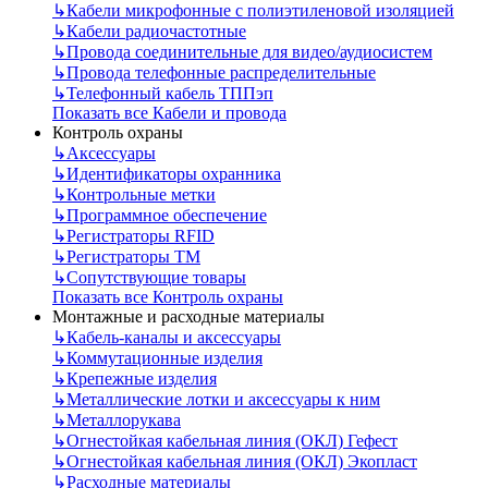
↳
Кабели микрофонные с полиэтиленовой изоляцией
↳
Кабели радиочастотные
↳
Провода соединительные для видео/аудиосистем
↳
Провода телефонные распределительные
↳
Телефонный кабель ТППэп
Показать все Кабели и провода
Контроль охраны
↳
Аксессуары
↳
Идентификаторы охранника
↳
Контрольные метки
↳
Программное обеспечение
↳
Регистраторы RFID
↳
Регистраторы ТМ
↳
Сопутствующие товары
Показать все Контроль охраны
Монтажные и расходные материалы
↳
Кабель-каналы и аксессуары
↳
Коммутационные изделия
↳
Крепежные изделия
↳
Металлические лотки и аксессуары к ним
↳
Металлорукава
↳
Огнестойкая кабельная линия (ОКЛ) Гефест
↳
Огнестойкая кабельная линия (ОКЛ) Экопласт
↳
Расходные материалы