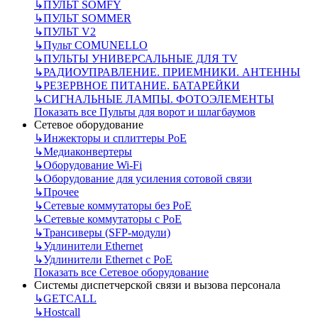
↳
ПУЛЬТ SOMFY
↳
ПУЛЬТ SOMMER
↳
ПУЛЬТ V2
↳
Пульт СOMUNELLO
↳
ПУЛЬТЫ УНИВЕРСАЛЬНЫЕ ДЛЯ TV
↳
РАДИОУПРАВЛЕНИЕ. ПРИЕМНИКИ. АНТЕННЫ
↳
РЕЗЕРВНОЕ ПИТАНИЕ. БАТАРЕЙКИ
↳
СИГНАЛЬНЫЕ ЛАМПЫ. ФОТОЭЛЕМЕНТЫ
Показать все Пульты для ворот и шлагбаумов
Сетевое оборудование
↳
Инжекторы и сплиттеры РоЕ
↳
Медиаконвертеры
↳
Оборудование Wi-Fi
↳
Оборудование для усиления сотовой связи
↳
Прочее
↳
Сетевые коммутаторы без РоЕ
↳
Сетевые коммутаторы с РоЕ
↳
Трансиверы (SFP-модули)
↳
Удлинители Ethernet
↳
Удлинители Ethernet с PoE
Показать все Сетевое оборудование
Системы диспетчерской связи и вызова персонала
↳
GETCALL
↳
Hostcall