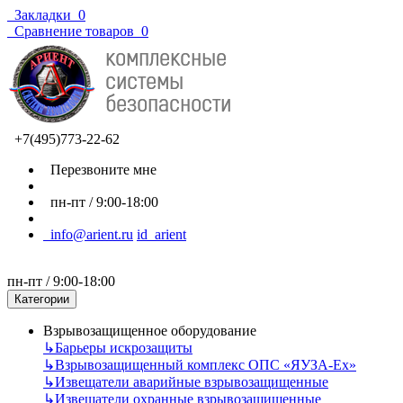
Закладки
0
Сравнение товаров
0
+7(495)773-22-62
Перезвоните мне
пн-пт / 9:00-18:00
info@arient.ru
id_arient
пн-пт / 9:00-18:00
Категории
Взрывозащищенное оборудование
↳
Барьеры искрозащиты
↳
Взрывозащищенный комплекс ОПС «ЯУЗА-Ех»
↳
Извещатели аварийные взрывозащищенные
↳
Извещатели охранные взрывозащищенные