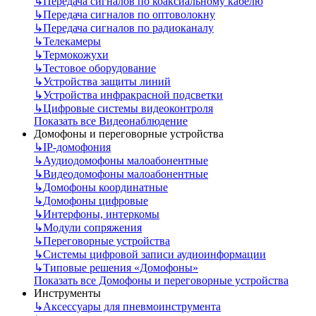
↳
Передача сигналов по коаксиальному кабелю
↳
Передача сигналов по оптоволокну
↳
Передача сигналов по радиоканалу
↳
Телекамеры
↳
Термокожухи
↳
Тестовое оборудование
↳
Устройства защиты линий
↳
Устройства инфракрасной подсветки
↳
Цифровые системы видеоконтроля
Показать все Видеонаблюдение
Домофоны и переговорные устройства
↳
IP-домофония
↳
Аудиодомофоны малоабонентные
↳
Видеодомофоны малоабонентные
↳
Домофоны координатные
↳
Домофоны цифровые
↳
Интерфоны, интеркомы
↳
Модули сопряжения
↳
Переговорные устройства
↳
Системы цифровой записи аудиоинформации
↳
Типовые решения «Домофоны»
Показать все Домофоны и переговорные устройства
Инструменты
↳
Аксессуары для пневмоинструмента