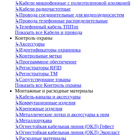
↳
Кабели микрофонные с полиэтиленовой изоляцией
↳
Кабели радиочастотные
↳
Провода соединительные для видео/аудиосистем
↳
Провода телефонные распределительные
↳
Телефонный кабель ТППэп
Показать все Кабели и провода
Контроль охраны
↳
Аксессуары
↳
Идентификаторы охранника
↳
Контрольные метки
↳
Программное обеспечение
↳
Регистраторы RFID
↳
Регистраторы ТМ
↳
Сопутствующие товары
Показать все Контроль охраны
Монтажные и расходные материалы
↳
Кабель-каналы и аксессуары
↳
Коммутационные изделия
↳
Крепежные изделия
↳
Металлические лотки и аксессуары к ним
↳
Металлорукава
↳
Огнестойкая кабельная линия (ОКЛ) Гефест
↳
Огнестойкая кабельная линия (ОКЛ) Экопласт
↳
Расходные материалы