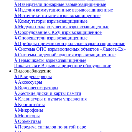
↳
Извещатели пожарные взрывозащищенные
↳
Изделия коммутационные взрывозащищенные
↳
Источники питания взрывозащищенные
↳
Коммутаторы взрывозащищенные
↳
Модули пожаротушения взрывозащищенные
↳
Оборудование СКУД взрывозащищенное
↳
Оповещатели взрывозащищенные
↳
Приборы приемно-контрольные взрывозащищенные
↳
Система ОПС взрывоопасных объектов «Ладога-Ex»
↳
Системы видеонаблюдения взрывозащищенные
↳
Термошкафы взрывозащищенные
Показать все Взрывозащищенное оборудование
Видеонаблюдение
↳
IP-видеосерверы
↳
Аксессуары
↳
Видеорегистраторы
↳
Жёсткие диски и карты памяти
↳
Клавиатуры и пульты управления
↳
Кронштейны
↳
Микрофоны
↳
Мониторы
↳
Объективы
↳
Передача сигналов по витой паре