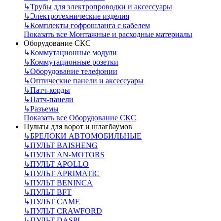
↳
Трубы для электропроводки и аксессуары
↳
Электротехнические изделия
↳
Комплекты гофрошланга с кабелем
Показать все Монтажные и расходные материалы
Оборудование СКС
↳
Коммутационные модули
↳
Коммутационные розетки
↳
Оборудование телефонии
↳
Оптические панели и аксессуары
↳
Патч-корды
↳
Патч-панели
↳
Разъемы
Показать все Оборудование СКС
Пульты для ворот и шлагбаумов
↳
БРЕЛОКИ АВТОМОБИЛЬНЫЕ
↳
ПУЛЬТ BAISHENG
↳
ПУЛЬТ AN-MOTORS
↳
ПУЛЬТ APOLLO
↳
ПУЛЬТ APRIMATIC
↳
ПУЛЬТ BENINCA
↳
ПУЛЬТ BFT
↳
ПУЛЬТ CAME
↳
ПУЛЬТ CRAWFORD
↳
ПУЛЬТ DASPI