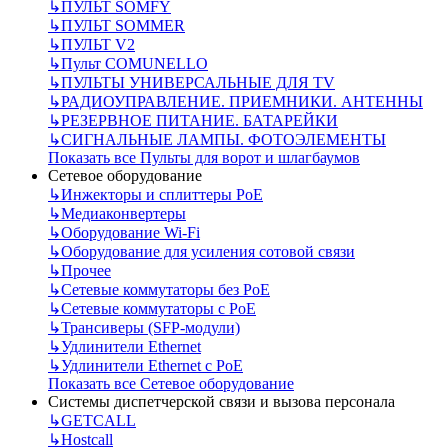
↳
ПУЛЬТ SOMFY
↳
ПУЛЬТ SOMMER
↳
ПУЛЬТ V2
↳
Пульт СOMUNELLO
↳
ПУЛЬТЫ УНИВЕРСАЛЬНЫЕ ДЛЯ TV
↳
РАДИОУПРАВЛЕНИЕ. ПРИЕМНИКИ. АНТЕННЫ
↳
РЕЗЕРВНОЕ ПИТАНИЕ. БАТАРЕЙКИ
↳
СИГНАЛЬНЫЕ ЛАМПЫ. ФОТОЭЛЕМЕНТЫ
Показать все Пульты для ворот и шлагбаумов
Сетевое оборудование
↳
Инжекторы и сплиттеры РоЕ
↳
Медиаконвертеры
↳
Оборудование Wi-Fi
↳
Оборудование для усиления сотовой связи
↳
Прочее
↳
Сетевые коммутаторы без РоЕ
↳
Сетевые коммутаторы с РоЕ
↳
Трансиверы (SFP-модули)
↳
Удлинители Ethernet
↳
Удлинители Ethernet с PoE
Показать все Сетевое оборудование
Системы диспетчерской связи и вызова персонала
↳
GETCALL
↳
Hostcall