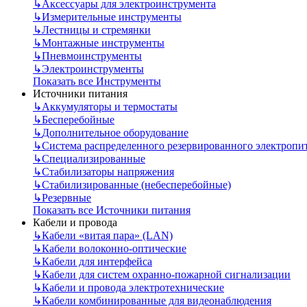
↳
Аксессуары для электроинструмента
↳
Измерительные инструменты
↳
Лестницы и стремянки
↳
Монтажные инструменты
↳
Пневмоинструменты
↳
Электроинструменты
Показать все Инструменты
Источники питания
↳
Аккумуляторы и термостаты
↳
Бесперебойные
↳
Дополнительное оборудование
↳
Система распределенного резервированного электропи
↳
Специализированные
↳
Стабилизаторы напряжения
↳
Стабилизированные (небесперебойные)
↳
Резервные
Показать все Источники питания
Кабели и провода
↳
Кабели «витая пара» (LAN)
↳
Кабели волоконно-оптические
↳
Кабели для интерфейса
↳
Кабели для систем охранно-пожарной сигнализации
↳
Кабели и провода электротехнические
↳
Кабели комбинированные для видеонаблюдения