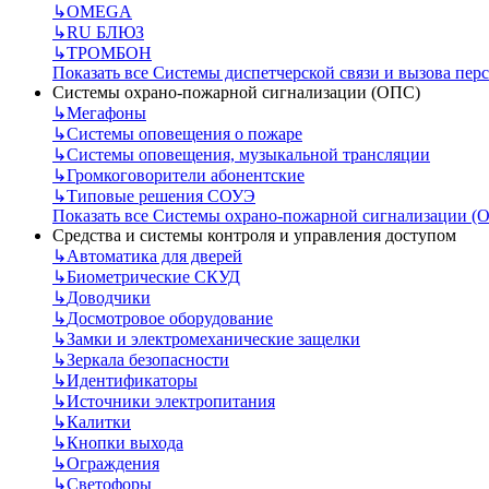
↳
OMEGA
↳
RU БЛЮЗ
↳
ТРОМБОН
Показать все Системы диспетчерской связи и вызова пер
Системы охрано-пожарной сигнализации (ОПС)
↳
Мегафоны
↳
Системы оповещения о пожаре
↳
Системы оповещения, музыкальной трансляции
↳
Громкоговорители абонентские
↳
Типовые решения СОУЭ
Показать все Системы охрано-пожарной сигнализации (
Средства и системы контроля и управления доступом
↳
Автоматика для дверей
↳
Биометрические СКУД
↳
Доводчики
↳
Досмотровое оборудование
↳
Замки и электромеханические защелки
↳
Зеркала безопасности
↳
Идентификаторы
↳
Источники электропитания
↳
Калитки
↳
Кнопки выхода
↳
Ограждения
↳
Светофоры