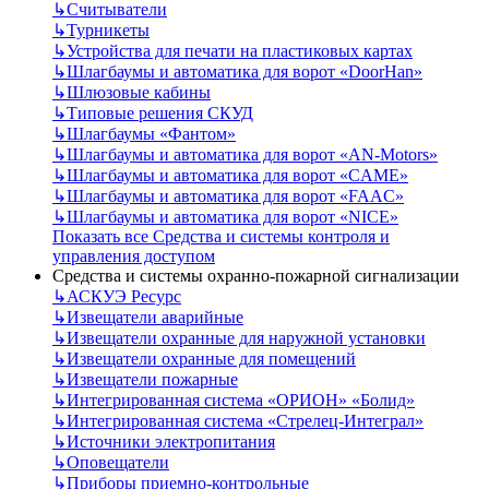
↳
Считыватели
↳
Турникеты
↳
Устройства для печати на пластиковых картах
↳
Шлагбаумы и автоматика для ворот «DoorHan»
↳
Шлюзовые кабины
↳
Типовые решения СКУД
↳
Шлагбаумы «Фантом»
↳
Шлагбаумы и автоматика для ворот «AN-Motors»
↳
Шлагбаумы и автоматика для ворот «CAME»
↳
Шлагбаумы и автоматика для ворот «FAAC»
↳
Шлагбаумы и автоматика для ворот «NICE»
Показать все Средства и системы контроля и
управления доступом
Средства и системы охранно-пожарной сигнализации
↳
АСКУЭ Ресурс
↳
Извещатели аварийные
↳
Извещатели охранные для наружной установки
↳
Извещатели охранные для помещений
↳
Извещатели пожарные
↳
Интегрированная система «ОРИОН» «Болид»
↳
Интегрированная система «Стрелец-Интеграл»
↳
Источники электропитания
↳
Оповещатели
↳
Приборы приемно-контрольные