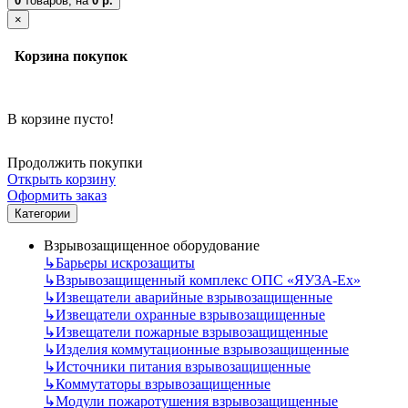
0
товаров,
на
0 р.
×
Корзина покупок
В корзине пусто!
Продолжить покупки
Открыть корзину
Оформить заказ
Категории
Взрывозащищенное оборудование
↳
Барьеры искрозащиты
↳
Взрывозащищенный комплекс ОПС «ЯУЗА-Ех»
↳
Извещатели аварийные взрывозащищенные
↳
Извещатели охранные взрывозащищенные
↳
Извещатели пожарные взрывозащищенные
↳
Изделия коммутационные взрывозащищенные
↳
Источники питания взрывозащищенные
↳
Коммутаторы взрывозащищенные
↳
Модули пожаротушения взрывозащищенные