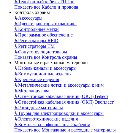
↳
Телефонный кабель ТППэп
Показать все Кабели и провода
Контроль охраны
↳
Аксессуары
↳
Идентификаторы охранника
↳
Контрольные метки
↳
Программное обеспечение
↳
Регистраторы RFID
↳
Регистраторы ТМ
↳
Сопутствующие товары
Показать все Контроль охраны
Монтажные и расходные материалы
↳
Кабель-каналы и аксессуары
↳
Коммутационные изделия
↳
Крепежные изделия
↳
Металлические лотки и аксессуары к ним
↳
Металлорукава
↳
Огнестойкая кабельная линия (ОКЛ) Гефест
↳
Огнестойкая кабельная линия (ОКЛ) Экопласт
↳
Расходные материалы
↳
Трубы для электропроводки и аксессуары
↳
Электротехнические изделия
↳
Комплекты гофрошланга с кабелем
Показать все Монтажные и расходные материалы