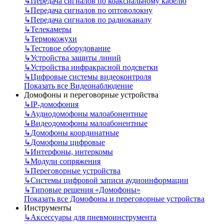
↳
Передача сигналов по коаксиальному кабелю
↳
Передача сигналов по оптоволокну
↳
Передача сигналов по радиоканалу
↳
Телекамеры
↳
Термокожухи
↳
Тестовое оборудование
↳
Устройства защиты линий
↳
Устройства инфракрасной подсветки
↳
Цифровые системы видеоконтроля
Показать все Видеонаблюдение
Домофоны и переговорные устройства
↳
IP-домофония
↳
Аудиодомофоны малоабонентные
↳
Видеодомофоны малоабонентные
↳
Домофоны координатные
↳
Домофоны цифровые
↳
Интерфоны, интеркомы
↳
Модули сопряжения
↳
Переговорные устройства
↳
Системы цифровой записи аудиоинформации
↳
Типовые решения «Домофоны»
Показать все Домофоны и переговорные устройства
Инструменты
↳
Аксессуары для пневмоинструмента