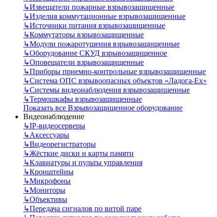
↳
Извещатели пожарные взрывозащищенные
↳
Изделия коммутационные взрывозащищенные
↳
Источники питания взрывозащищенные
↳
Коммутаторы взрывозащищенные
↳
Модули пожаротушения взрывозащищенные
↳
Оборудование СКУД взрывозащищенное
↳
Оповещатели взрывозащищенные
↳
Приборы приемно-контрольные взрывозащищенные
↳
Система ОПС взрывоопасных объектов «Ладога-Ex»
↳
Системы видеонаблюдения взрывозащищенные
↳
Термошкафы взрывозащищенные
Показать все Взрывозащищенное оборудование
Видеонаблюдение
↳
IP-видеосерверы
↳
Аксессуары
↳
Видеорегистраторы
↳
Жёсткие диски и карты памяти
↳
Клавиатуры и пульты управления
↳
Кронштейны
↳
Микрофоны
↳
Мониторы
↳
Объективы
↳
Передача сигналов по витой паре