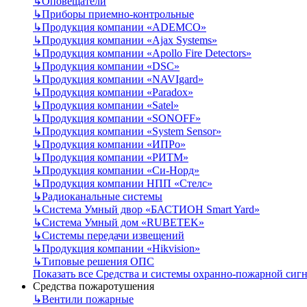
↳
Оповещатели
↳
Приборы приемно-контрольные
↳
Продукция компании «ADEMCO»
↳
Продукция компании «Ajax Systems»
↳
Продукция компании «Apollo Fire Detectors»
↳
Продукция компании «DSC»
↳
Продукция компании «NAVIgard»
↳
Продукция компании «Paradox»
↳
Продукция компании «Satel»
↳
Продукция компании «SONOFF»
↳
Продукция компании «System Sensor»
↳
Продукция компании «ИПРо»
↳
Продукция компании «РИТМ»
↳
Продукция компании «Си-Норд»
↳
Продукция компании НПП «Стелс»
↳
Радиоканальные системы
↳
Система Умный двор «БАСТИОН Smart Yard»
↳
Система Умный дом «RUBETEK»
↳
Системы передачи извещений
↳
Продукция компании «Hikvision»
↳
Типовые решения ОПС
Показать все Средства и системы охранно-пожарной сиг
Средства пожаротушения
↳
Вентили пожарные