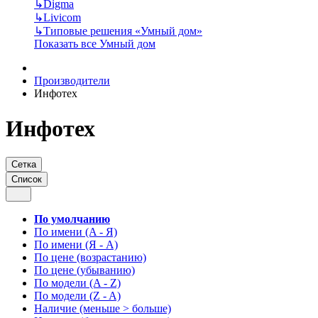
↳
Digma
↳
Livicom
↳
Типовые решения «Умный дом»
Показать все Умный дом
Производители
Инфотех
Инфотех
Сетка
Список
По умолчанию
По имени (A - Я)
По имени (Я - A)
По цене (возрастанию)
По цене (убыванию)
По модели (A - Z)
По модели (Z - A)
Наличие (меньше > больше)