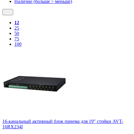
Наличие (больше > меньше)
12
25
50
75
100
16-канальный активный блок приема для 19" стойки AVT-
16RX234I