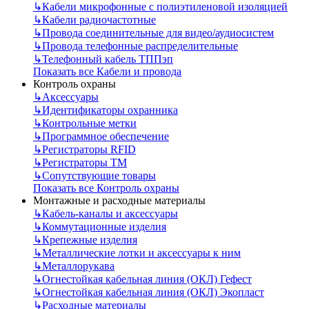
↳
Кабели микрофонные с полиэтиленовой изоляцией
↳
Кабели радиочастотные
↳
Провода соединительные для видео/аудиосистем
↳
Провода телефонные распределительные
↳
Телефонный кабель ТППэп
Показать все Кабели и провода
Контроль охраны
↳
Аксессуары
↳
Идентификаторы охранника
↳
Контрольные метки
↳
Программное обеспечение
↳
Регистраторы RFID
↳
Регистраторы ТМ
↳
Сопутствующие товары
Показать все Контроль охраны
Монтажные и расходные материалы
↳
Кабель-каналы и аксессуары
↳
Коммутационные изделия
↳
Крепежные изделия
↳
Металлические лотки и аксессуары к ним
↳
Металлорукава
↳
Огнестойкая кабельная линия (ОКЛ) Гефест
↳
Огнестойкая кабельная линия (ОКЛ) Экопласт
↳
Расходные материалы