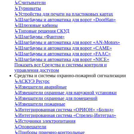
↳
Считыватели
↳
Турникеты
↳
Устройства для печати на пластиковых картах
↳
Шлагбаумы и автоматика для ворот «DoorHan»
↳
Шлюзовые кабины
↳
Типовые решения СКУД
↳
Шлагбаумы «Фантом»
↳
Шлагбаумы и автоматика для ворот «AN-Motors»
↳
Шлагбаумы и автоматика для ворот «CAME»
↳
Шлагбаумы и автоматика для ворот «FAAC»
↳
Шлагбаумы и автоматика для ворот «NICE»
Показать все Средства и системы контроля и
управления доступом
Средства и системы охранно-пожарной сигнализации
↳
АСКУЭ Ресурс
↳
Извещатели аварийные
↳
Извещатели охранные для наружной установки
↳
Извещатели охранные для помещений
↳
Извещатели пожарные
↳
Интегрированная система «ОРИОН» «Болид»
↳
Интегрированная система «Стрелец-Интеграл»
↳
Источники электропитания
↳
Оповещатели
↳
Приборы приемно-контрольные