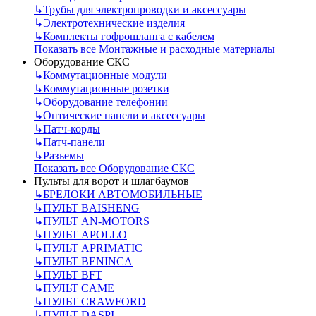
↳
Трубы для электропроводки и аксессуары
↳
Электротехнические изделия
↳
Комплекты гофрошланга с кабелем
Показать все Монтажные и расходные материалы
Оборудование СКС
↳
Коммутационные модули
↳
Коммутационные розетки
↳
Оборудование телефонии
↳
Оптические панели и аксессуары
↳
Патч-корды
↳
Патч-панели
↳
Разъемы
Показать все Оборудование СКС
Пульты для ворот и шлагбаумов
↳
БРЕЛОКИ АВТОМОБИЛЬНЫЕ
↳
ПУЛЬТ BAISHENG
↳
ПУЛЬТ AN-MOTORS
↳
ПУЛЬТ APOLLO
↳
ПУЛЬТ APRIMATIC
↳
ПУЛЬТ BENINCA
↳
ПУЛЬТ BFT
↳
ПУЛЬТ CAME
↳
ПУЛЬТ CRAWFORD
↳
ПУЛЬТ DASPI