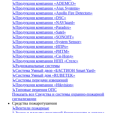
↳
Продукция компании «ADEMCO»
↳
Продукция компании «Ajax Systems»
↳
Продукция компании «Apollo Fire Detectors»
↳
Продукция компании «DSC»
↳
Продукция компании «NAVIgard»
↳
Продукция компании «Paradox»
↳
Продукция компании «Satel»
↳
Продукция компании «SONOFF»
↳
Продукция компании «System Sensor»
↳
Продукция компании «ИПРо»
↳
Продукция компании «РИТМ»
↳
Продукция компании «Си-Норд»
↳
Продукция компании НПП «Стелс»
↳
Радиоканальные системы
↳
Система Умный двор «БАСТИОН Smart Yard»
↳
Система Умный дом «RUBETEK»
↳
Системы передачи извещений
↳
Продукция компании «Hikvision»
↳
Типовые решения ОПС
Показать все Средства и системы охранно-пожарной
сигнализации
Средства пожаротушения
↳
Вентили пожарные
↳
Знаки и плакаты пожарной безопасности и охраны