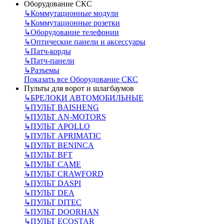
Оборудование СКС
↳
Коммутационные модули
↳
Коммутационные розетки
↳
Оборудование телефонии
↳
Оптические панели и аксессуары
↳
Патч-корды
↳
Патч-панели
↳
Разъемы
Показать все Оборудование СКС
Пульты для ворот и шлагбаумов
↳
БРЕЛОКИ АВТОМОБИЛЬНЫЕ
↳
ПУЛЬТ BAISHENG
↳
ПУЛЬТ AN-MOTORS
↳
ПУЛЬТ APOLLO
↳
ПУЛЬТ APRIMATIC
↳
ПУЛЬТ BENINCA
↳
ПУЛЬТ BFT
↳
ПУЛЬТ CAME
↳
ПУЛЬТ CRAWFORD
↳
ПУЛЬТ DASPI
↳
ПУЛЬТ DEA
↳
ПУЛЬТ DITEC
↳
ПУЛЬТ DOORHAN
↳
ПУЛЬТ ECOSTAR