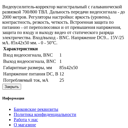
Видеоусилитель-корректор магистральный с гальванической
развязкой 700/800 ТВЛ. Дальность передачи видеосигнала - до
2000 метров. Регуляторы настройки: яркость (уровень),
контрастность, резкость, четкость. Встроенная защита по
питанию - от переполюсовки и от превышения напряжения,
защита по входу и выходу видео от статического разряда
электричества. Вход/выход - BNC. Напряжение DC9... 15V/25
мА. 85х42х50 мм. - 0 - 50°С.
Характеристики
Вход видеосигнала, BNC
1
Выход видеосигнала, BNC
1
Габаритные размеры, мм
85х42х50
Напряжение питания DC, В
12
Потребляемый ток, мА
25
Закрыть
Информация
Банковские реквизиты
Политика конфиденциальности
Работа у нас
О магазине