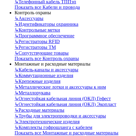
↳
Телефонный кабель ТППэп
Показать все Кабели и провода
Контроль охраны
↳
Аксессуары
↳
Идентификаторы охранника
↳
Контрольные метки
↳
Программное обеспечение
↳
Регистраторы RFID
↳
Регистраторы ТМ
↳
Сопутствующие товары
Показать все Контроль охраны
Монтажные и расходные материалы
↳
Кабель-каналы и аксессуары
↳
Коммутационные изделия
↳
Крепежные изделия
↳
Металлические лотки и аксессуары к ним
↳
Металлорукава
↳
Огнестойкая кабельная линия (ОКЛ) Гефест
↳
Огнестойкая кабельная линия (ОКЛ) Экопласт
↳
Расходные материалы
↳
Трубы для электропроводки и аксессуары
↳
Электротехнические изделия
↳
Комплекты гофрошланга с кабелем
Показать все Монтажные и расходные материалы