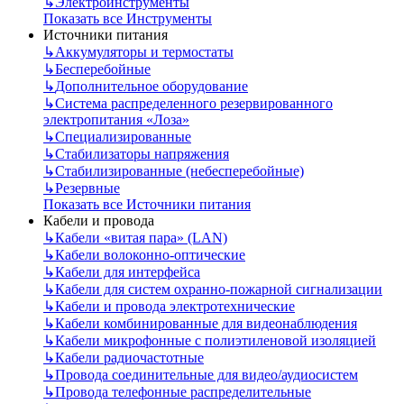
↳
Электроинструменты
Показать все Инструменты
Источники питания
↳
Аккумуляторы и термостаты
↳
Бесперебойные
↳
Дополнительное оборудование
↳
Система распределенного резервированного
электропитания «Лоза»
↳
Специализированные
↳
Стабилизаторы напряжения
↳
Стабилизированные (небесперебойные)
↳
Резервные
Показать все Источники питания
Кабели и провода
↳
Кабели «витая пара» (LAN)
↳
Кабели волоконно-оптические
↳
Кабели для интерфейса
↳
Кабели для систем охранно-пожарной сигнализации
↳
Кабели и провода электротехнические
↳
Кабели комбинированные для видеонаблюдения
↳
Кабели микрофонные с полиэтиленовой изоляцией
↳
Кабели радиочастотные
↳
Провода соединительные для видео/аудиосистем
↳
Провода телефонные распределительные