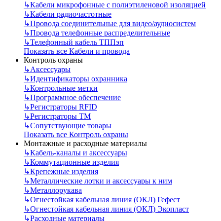
↳
Кабели микрофонные с полиэтиленовой изоляцией
↳
Кабели радиочастотные
↳
Провода соединительные для видео/аудиосистем
↳
Провода телефонные распределительные
↳
Телефонный кабель ТППэп
Показать все Кабели и провода
Контроль охраны
↳
Аксессуары
↳
Идентификаторы охранника
↳
Контрольные метки
↳
Программное обеспечение
↳
Регистраторы RFID
↳
Регистраторы ТМ
↳
Сопутствующие товары
Показать все Контроль охраны
Монтажные и расходные материалы
↳
Кабель-каналы и аксессуары
↳
Коммутационные изделия
↳
Крепежные изделия
↳
Металлические лотки и аксессуары к ним
↳
Металлорукава
↳
Огнестойкая кабельная линия (ОКЛ) Гефест
↳
Огнестойкая кабельная линия (ОКЛ) Экопласт
↳
Расходные материалы