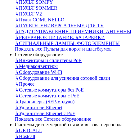
↳
ПУЛЬТ SOMFY
↳
ПУЛЬТ SOMMER
↳
ПУЛЬТ V2
↳
Пульт СOMUNELLO
↳
ПУЛЬТЫ УНИВЕРСАЛЬНЫЕ ДЛЯ TV
↳
РАДИОУПРАВЛЕНИЕ. ПРИЕМНИКИ. АНТЕННЫ
↳
РЕЗЕРВНОЕ ПИТАНИЕ. БАТАРЕЙКИ
↳
СИГНАЛЬНЫЕ ЛАМПЫ. ФОТОЭЛЕМЕНТЫ
Показать все Пульты для ворот и шлагбаумов
Сетевое оборудование
↳
Инжекторы и сплиттеры РоЕ
↳
Медиаконвертеры
↳
Оборудование Wi-Fi
↳
Оборудование для усиления сотовой связи
↳
Прочее
↳
Сетевые коммутаторы без РоЕ
↳
Сетевые коммутаторы с РоЕ
↳
Трансиверы (SFP-модули)
↳
Удлинители Ethernet
↳
Удлинители Ethernet с PoE
Показать все Сетевое оборудование
Системы диспетчерской связи и вызова персонала
↳
GETCALL
↳
Hostcall