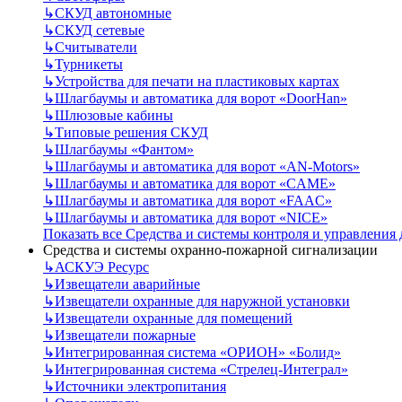
↳
СКУД автономные
↳
СКУД сетевые
↳
Считыватели
↳
Турникеты
↳
Устройства для печати на пластиковых картах
↳
Шлагбаумы и автоматика для ворот «DoorHan»
↳
Шлюзовые кабины
↳
Типовые решения СКУД
↳
Шлагбаумы «Фантом»
↳
Шлагбаумы и автоматика для ворот «AN-Motors»
↳
Шлагбаумы и автоматика для ворот «CAME»
↳
Шлагбаумы и автоматика для ворот «FAAC»
↳
Шлагбаумы и автоматика для ворот «NICE»
Показать все Средства и системы контроля и управления
Средства и системы охранно-пожарной сигнализации
↳
АСКУЭ Ресурс
↳
Извещатели аварийные
↳
Извещатели охранные для наружной установки
↳
Извещатели охранные для помещений
↳
Извещатели пожарные
↳
Интегрированная система «ОРИОН» «Болид»
↳
Интегрированная система «Стрелец-Интеграл»
↳
Источники электропитания