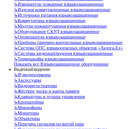
↳
Извещатели пожарные взрывозащищенные
↳
Изделия коммутационные взрывозащищенные
↳
Источники питания взрывозащищенные
↳
Коммутаторы взрывозащищенные
↳
Модули пожаротушения взрывозащищенные
↳
Оборудование СКУД взрывозащищенное
↳
Оповещатели взрывозащищенные
↳
Приборы приемно-контрольные взрывозащищенные
↳
Система ОПС взрывоопасных объектов «Ладога-Ex»
↳
Системы видеонаблюдения взрывозащищенные
↳
Термошкафы взрывозащищенные
Показать все Взрывозащищенное оборудование
Видеонаблюдение
↳
IP-видеосерверы
↳
Аксессуары
↳
Видеорегистраторы
↳
Жёсткие диски и карты памяти
↳
Клавиатуры и пульты управления
↳
Кронштейны
↳
Микрофоны
↳
Мониторы
↳
Объективы
↳
Передача сигналов по витой паре