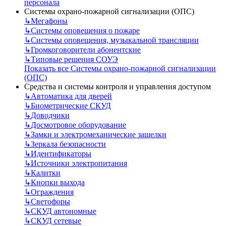
персонала
Системы охрано-пожарной сигнализации (ОПС)
↳
Мегафоны
↳
Системы оповещения о пожаре
↳
Системы оповещения, музыкальной трансляции
↳
Громкоговорители абонентские
↳
Типовые решения СОУЭ
Показать все Системы охрано-пожарной сигнализации
(ОПС)
Средства и системы контроля и управления доступом
↳
Автоматика для дверей
↳
Биометрические СКУД
↳
Доводчики
↳
Досмотровое оборудование
↳
Замки и электромеханические защелки
↳
Зеркала безопасности
↳
Идентификаторы
↳
Источники электропитания
↳
Калитки
↳
Кнопки выхода
↳
Ограждения
↳
Светофоры
↳
СКУД автономные
↳
СКУД сетевые