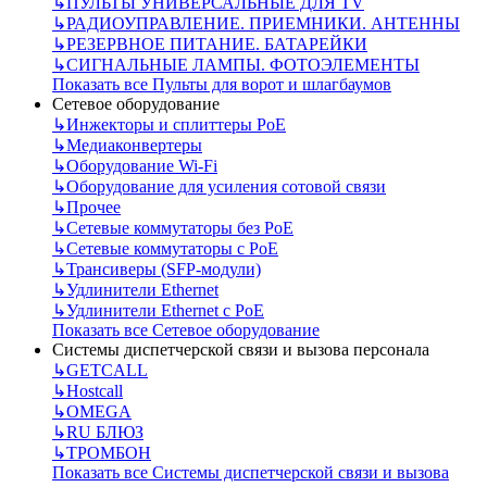
↳
ПУЛЬТЫ УНИВЕРСАЛЬНЫЕ ДЛЯ TV
↳
РАДИОУПРАВЛЕНИЕ. ПРИЕМНИКИ. АНТЕННЫ
↳
РЕЗЕРВНОЕ ПИТАНИЕ. БАТАРЕЙКИ
↳
СИГНАЛЬНЫЕ ЛАМПЫ. ФОТОЭЛЕМЕНТЫ
Показать все Пульты для ворот и шлагбаумов
Сетевое оборудование
↳
Инжекторы и сплиттеры РоЕ
↳
Медиаконвертеры
↳
Оборудование Wi-Fi
↳
Оборудование для усиления сотовой связи
↳
Прочее
↳
Сетевые коммутаторы без РоЕ
↳
Сетевые коммутаторы с РоЕ
↳
Трансиверы (SFP-модули)
↳
Удлинители Ethernet
↳
Удлинители Ethernet с PoE
Показать все Сетевое оборудование
Системы диспетчерской связи и вызова персонала
↳
GETCALL
↳
Hostcall
↳
OMEGA
↳
RU БЛЮЗ
↳
ТРОМБОН
Показать все Системы диспетчерской связи и вызова