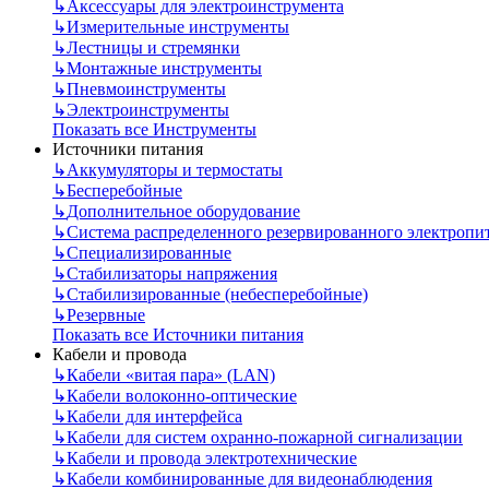
↳
Аксессуары для электроинструмента
↳
Измерительные инструменты
↳
Лестницы и стремянки
↳
Монтажные инструменты
↳
Пневмоинструменты
↳
Электроинструменты
Показать все Инструменты
Источники питания
↳
Аккумуляторы и термостаты
↳
Бесперебойные
↳
Дополнительное оборудование
↳
Система распределенного резервированного электропи
↳
Специализированные
↳
Стабилизаторы напряжения
↳
Стабилизированные (небесперебойные)
↳
Резервные
Показать все Источники питания
Кабели и провода
↳
Кабели «витая пара» (LAN)
↳
Кабели волоконно-оптические
↳
Кабели для интерфейса
↳
Кабели для систем охранно-пожарной сигнализации
↳
Кабели и провода электротехнические
↳
Кабели комбинированные для видеонаблюдения