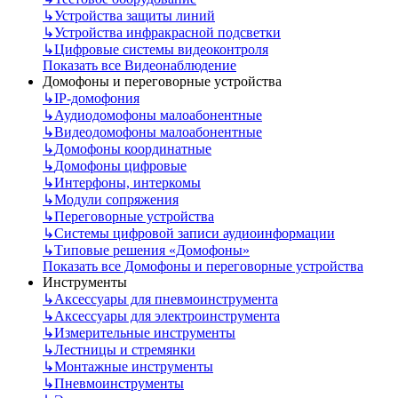
↳
Устройства защиты линий
↳
Устройства инфракрасной подсветки
↳
Цифровые системы видеоконтроля
Показать все Видеонаблюдение
Домофоны и переговорные устройства
↳
IP-домофония
↳
Аудиодомофоны малоабонентные
↳
Видеодомофоны малоабонентные
↳
Домофоны координатные
↳
Домофоны цифровые
↳
Интерфоны, интеркомы
↳
Модули сопряжения
↳
Переговорные устройства
↳
Системы цифровой записи аудиоинформации
↳
Типовые решения «Домофоны»
Показать все Домофоны и переговорные устройства
Инструменты
↳
Аксессуары для пневмоинструмента
↳
Аксессуары для электроинструмента
↳
Измерительные инструменты
↳
Лестницы и стремянки
↳
Монтажные инструменты
↳
Пневмоинструменты