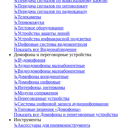
↳
Передача сигналов по коаксиальному кабелю
↳
Передача сигналов по оптоволокну
↳
Передача сигналов по радиоканалу
↳
Телекамеры
↳
Термокожухи
↳
Тестовое оборудование
↳
Устройства защиты линий
↳
Устройства инфракрасной подсветки
↳
Цифровые системы видеоконтроля
Показать все Видеонаблюдение
Домофоны и переговорные устройства
↳
IP-домофония
↳
Аудиодомофоны малоабонентные
↳
Видеодомофоны малоабонентные
↳
Домофоны координатные
↳
Домофоны цифровые
↳
Интерфоны, интеркомы
↳
Модули сопряжения
↳
Переговорные устройства
↳
Системы цифровой записи аудиоинформации
↳
Типовые решения «Домофоны»
Показать все Домофоны и переговорные устройства
Инструменты
↳
Аксессуары для пневмоинструмента