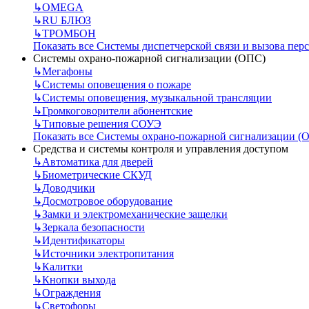
↳
OMEGA
↳
RU БЛЮЗ
↳
ТРОМБОН
Показать все Системы диспетчерской связи и вызова пер
Системы охрано-пожарной сигнализации (ОПС)
↳
Мегафоны
↳
Системы оповещения о пожаре
↳
Системы оповещения, музыкальной трансляции
↳
Громкоговорители абонентские
↳
Типовые решения СОУЭ
Показать все Системы охрано-пожарной сигнализации (
Средства и системы контроля и управления доступом
↳
Автоматика для дверей
↳
Биометрические СКУД
↳
Доводчики
↳
Досмотровое оборудование
↳
Замки и электромеханические защелки
↳
Зеркала безопасности
↳
Идентификаторы
↳
Источники электропитания
↳
Калитки
↳
Кнопки выхода
↳
Ограждения
↳
Светофоры