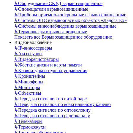
↳
Оборудование СКУД взрывозащищенное
↳
Оповещатели взрывозащищенные
↳
Приборы приемно-контрольные взрывозащищенные
↳
Система ОПС взрывоопасных объектов «Ладога-Ex»
↳
Системы видеонаблюдения взрывозащищенные
↳
Термошкафы взрывозащищенные
Показать все Взрывозащищенное оборудование
Видеонаблюдение
↳
IP-видеосерверы
↳
Аксессуары
↳
Видеорегистраторы
↳
Жёсткие диски и карты памяти
↳
Клавиатуры и пульты управления
↳
Кронштейны
↳
Микрофоны
↳
Мониторы
↳
Объективы
↳
Передача сигналов по витой паре
↳
Передача сигналов по коаксиальному кабелю
↳
Передача сигналов по оптоволокну
↳
Передача сигналов по радиоканалу
↳
Телекамеры
↳
Термокожухи
↳
Тестовое оборудование