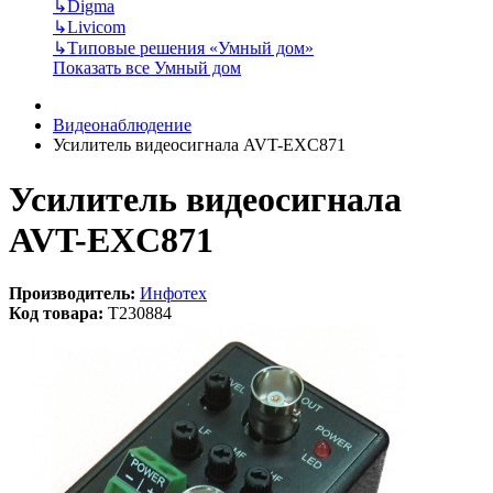
↳
Digma
↳
Livicom
↳
Типовые решения «Умный дом»
Показать все Умный дом
Видеонаблюдение
Усилитель видеосигнала AVT-EXC871
Усилитель видеосигнала
AVT-EXC871
Производитель:
Инфотех
Код товара:
T230884