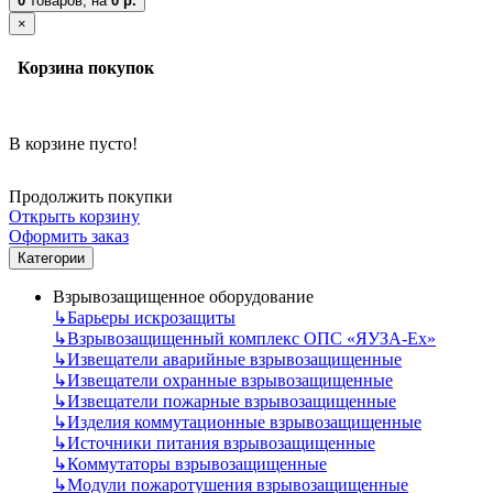
0
товаров,
на
0 р.
×
Корзина покупок
В корзине пусто!
Продолжить покупки
Открыть корзину
Оформить заказ
Категории
Взрывозащищенное оборудование
↳
Барьеры искрозащиты
↳
Взрывозащищенный комплекс ОПС «ЯУЗА-Ех»
↳
Извещатели аварийные взрывозащищенные
↳
Извещатели охранные взрывозащищенные
↳
Извещатели пожарные взрывозащищенные
↳
Изделия коммутационные взрывозащищенные
↳
Источники питания взрывозащищенные
↳
Коммутаторы взрывозащищенные
↳
Модули пожаротушения взрывозащищенные