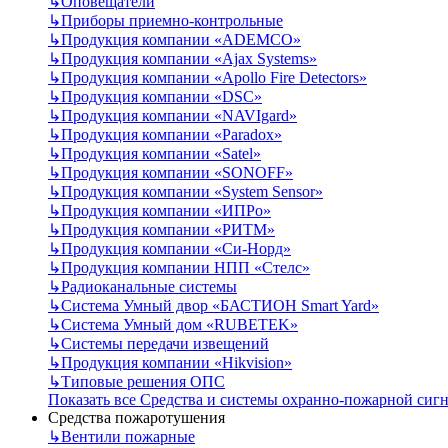
↳
Оповещатели
↳
Приборы приемно-контрольные
↳
Продукция компании «ADEMCO»
↳
Продукция компании «Ajax Systems»
↳
Продукция компании «Apollo Fire Detectors»
↳
Продукция компании «DSC»
↳
Продукция компании «NAVIgard»
↳
Продукция компании «Paradox»
↳
Продукция компании «Satel»
↳
Продукция компании «SONOFF»
↳
Продукция компании «System Sensor»
↳
Продукция компании «ИПРо»
↳
Продукция компании «РИТМ»
↳
Продукция компании «Си-Норд»
↳
Продукция компании НПП «Стелс»
↳
Радиоканальные системы
↳
Система Умный двор «БАСТИОН Smart Yard»
↳
Система Умный дом «RUBETEK»
↳
Системы передачи извещений
↳
Продукция компании «Hikvision»
↳
Типовые решения ОПС
Показать все Средства и системы охранно-пожарной сиг
Средства пожаротушения
↳
Вентили пожарные