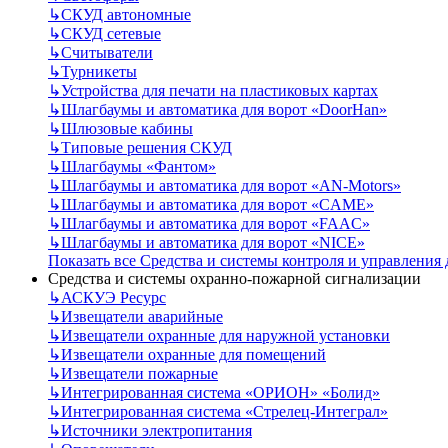
↳
СКУД автономные
↳
СКУД сетевые
↳
Считыватели
↳
Турникеты
↳
Устройства для печати на пластиковых картах
↳
Шлагбаумы и автоматика для ворот «DoorHan»
↳
Шлюзовые кабины
↳
Типовые решения СКУД
↳
Шлагбаумы «Фантом»
↳
Шлагбаумы и автоматика для ворот «AN-Motors»
↳
Шлагбаумы и автоматика для ворот «CAME»
↳
Шлагбаумы и автоматика для ворот «FAAC»
↳
Шлагбаумы и автоматика для ворот «NICE»
Показать все Средства и системы контроля и управления
Средства и системы охранно-пожарной сигнализации
↳
АСКУЭ Ресурс
↳
Извещатели аварийные
↳
Извещатели охранные для наружной установки
↳
Извещатели охранные для помещений
↳
Извещатели пожарные
↳
Интегрированная система «ОРИОН» «Болид»
↳
Интегрированная система «Стрелец-Интеграл»
↳
Источники электропитания