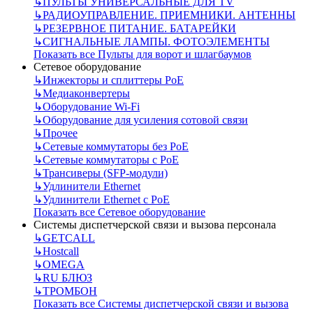
↳
ПУЛЬТЫ УНИВЕРСАЛЬНЫЕ ДЛЯ TV
↳
РАДИОУПРАВЛЕНИЕ. ПРИЕМНИКИ. АНТЕННЫ
↳
РЕЗЕРВНОЕ ПИТАНИЕ. БАТАРЕЙКИ
↳
СИГНАЛЬНЫЕ ЛАМПЫ. ФОТОЭЛЕМЕНТЫ
Показать все Пульты для ворот и шлагбаумов
Сетевое оборудование
↳
Инжекторы и сплиттеры РоЕ
↳
Медиаконвертеры
↳
Оборудование Wi-Fi
↳
Оборудование для усиления сотовой связи
↳
Прочее
↳
Сетевые коммутаторы без РоЕ
↳
Сетевые коммутаторы с РоЕ
↳
Трансиверы (SFP-модули)
↳
Удлинители Ethernet
↳
Удлинители Ethernet с PoE
Показать все Сетевое оборудование
Системы диспетчерской связи и вызова персонала
↳
GETCALL
↳
Hostcall
↳
OMEGA
↳
RU БЛЮЗ
↳
ТРОМБОН
Показать все Системы диспетчерской связи и вызова