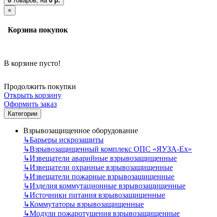
0
товаров,
на
0 р.
×
Корзина покупок
В корзине пусто!
Продолжить покупки
Открыть корзину
Оформить заказ
Категории
Взрывозащищенное оборудование
↳
Барьеры искрозащиты
↳
Взрывозащищенный комплекс ОПС «ЯУЗА-Ех»
↳
Извещатели аварийные взрывозащищенные
↳
Извещатели охранные взрывозащищенные
↳
Извещатели пожарные взрывозащищенные
↳
Изделия коммутационные взрывозащищенные
↳
Источники питания взрывозащищенные
↳
Коммутаторы взрывозащищенные
↳
Модули пожаротушения взрывозащищенные