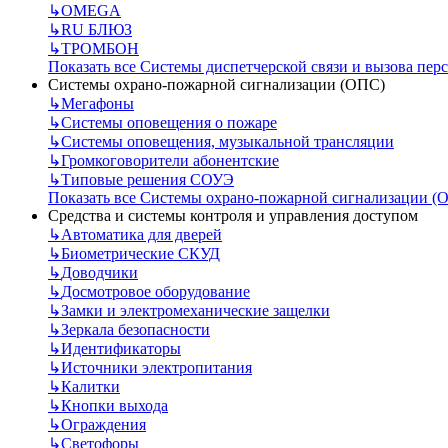
↳
OMEGA
↳
RU БЛЮЗ
↳
ТРОМБОН
Показать все Системы диспетчерской связи и вызова пер
Системы охрано-пожарной сигнализации (ОПС)
↳
Мегафоны
↳
Системы оповещения о пожаре
↳
Системы оповещения, музыкальной трансляции
↳
Громкоговорители абонентские
↳
Типовые решения СОУЭ
Показать все Системы охрано-пожарной сигнализации (
Средства и системы контроля и управления доступом
↳
Автоматика для дверей
↳
Биометрические СКУД
↳
Доводчики
↳
Досмотровое оборудование
↳
Замки и электромеханические защелки
↳
Зеркала безопасности
↳
Идентификаторы
↳
Источники электропитания
↳
Калитки
↳
Кнопки выхода
↳
Ограждения
↳
Светофоры