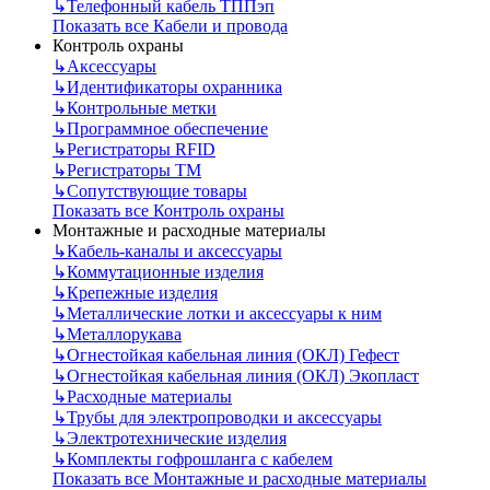
↳
Телефонный кабель ТППэп
Показать все Кабели и провода
Контроль охраны
↳
Аксессуары
↳
Идентификаторы охранника
↳
Контрольные метки
↳
Программное обеспечение
↳
Регистраторы RFID
↳
Регистраторы ТМ
↳
Сопутствующие товары
Показать все Контроль охраны
Монтажные и расходные материалы
↳
Кабель-каналы и аксессуары
↳
Коммутационные изделия
↳
Крепежные изделия
↳
Металлические лотки и аксессуары к ним
↳
Металлорукава
↳
Огнестойкая кабельная линия (ОКЛ) Гефест
↳
Огнестойкая кабельная линия (ОКЛ) Экопласт
↳
Расходные материалы
↳
Трубы для электропроводки и аксессуары
↳
Электротехнические изделия
↳
Комплекты гофрошланга с кабелем
Показать все Монтажные и расходные материалы