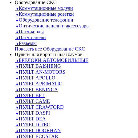
Оборудование СКС
↳
Коммутационные модули
↳
Коммутационные розетки
↳
Оборудование телефонии
↳
Оптические панели и аксессуары
↳
Патч-корды
↳
Патч-панели
↳
Разъемы
Показать все Оборудование СКС
Пульты для ворот и шлагбаумов
↳
БРЕЛОКИ АВТОМОБИЛЬНЫЕ
↳
ПУЛЬТ BAISHENG
↳
ПУЛЬТ AN-MOTORS
↳
ПУЛЬТ APOLLO
↳
ПУЛЬТ APRIMATIC
↳
ПУЛЬТ BENINCA
↳
ПУЛЬТ BFT
↳
ПУЛЬТ CAME
↳
ПУЛЬТ CRAWFORD
↳
ПУЛЬТ DASPI
↳
ПУЛЬТ DEA
↳
ПУЛЬТ DITEC
↳
ПУЛЬТ DOORHAN
↳
ПУЛЬТ ECOSTAR