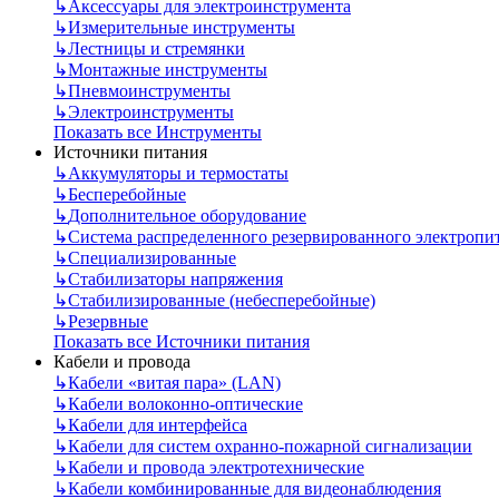
↳
Аксессуары для электроинструмента
↳
Измерительные инструменты
↳
Лестницы и стремянки
↳
Монтажные инструменты
↳
Пневмоинструменты
↳
Электроинструменты
Показать все Инструменты
Источники питания
↳
Аккумуляторы и термостаты
↳
Бесперебойные
↳
Дополнительное оборудование
↳
Система распределенного резервированного электропи
↳
Специализированные
↳
Стабилизаторы напряжения
↳
Стабилизированные (небесперебойные)
↳
Резервные
Показать все Источники питания
Кабели и провода
↳
Кабели «витая пара» (LAN)
↳
Кабели волоконно-оптические
↳
Кабели для интерфейса
↳
Кабели для систем охранно-пожарной сигнализации
↳
Кабели и провода электротехнические
↳
Кабели комбинированные для видеонаблюдения