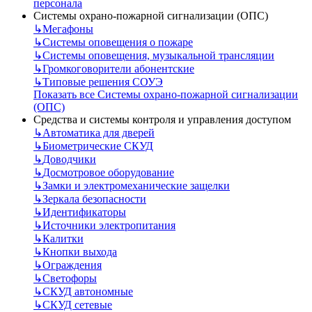
персонала
Системы охрано-пожарной сигнализации (ОПС)
↳
Мегафоны
↳
Системы оповещения о пожаре
↳
Системы оповещения, музыкальной трансляции
↳
Громкоговорители абонентские
↳
Типовые решения СОУЭ
Показать все Системы охрано-пожарной сигнализации
(ОПС)
Средства и системы контроля и управления доступом
↳
Автоматика для дверей
↳
Биометрические СКУД
↳
Доводчики
↳
Досмотровое оборудование
↳
Замки и электромеханические защелки
↳
Зеркала безопасности
↳
Идентификаторы
↳
Источники электропитания
↳
Калитки
↳
Кнопки выхода
↳
Ограждения
↳
Светофоры
↳
СКУД автономные
↳
СКУД сетевые