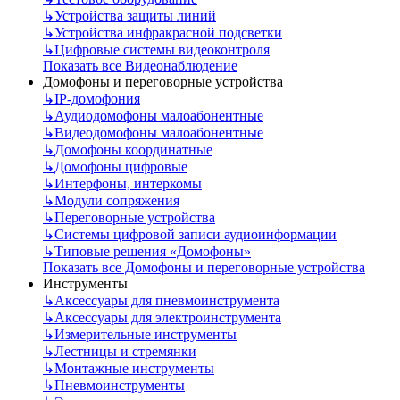
↳
Устройства защиты линий
↳
Устройства инфракрасной подсветки
↳
Цифровые системы видеоконтроля
Показать все Видеонаблюдение
Домофоны и переговорные устройства
↳
IP-домофония
↳
Аудиодомофоны малоабонентные
↳
Видеодомофоны малоабонентные
↳
Домофоны координатные
↳
Домофоны цифровые
↳
Интерфоны, интеркомы
↳
Модули сопряжения
↳
Переговорные устройства
↳
Системы цифровой записи аудиоинформации
↳
Типовые решения «Домофоны»
Показать все Домофоны и переговорные устройства
Инструменты
↳
Аксессуары для пневмоинструмента
↳
Аксессуары для электроинструмента
↳
Измерительные инструменты
↳
Лестницы и стремянки
↳
Монтажные инструменты
↳
Пневмоинструменты