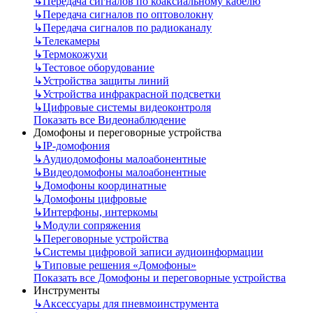
↳
Передача сигналов по коаксиальному кабелю
↳
Передача сигналов по оптоволокну
↳
Передача сигналов по радиоканалу
↳
Телекамеры
↳
Термокожухи
↳
Тестовое оборудование
↳
Устройства защиты линий
↳
Устройства инфракрасной подсветки
↳
Цифровые системы видеоконтроля
Показать все Видеонаблюдение
Домофоны и переговорные устройства
↳
IP-домофония
↳
Аудиодомофоны малоабонентные
↳
Видеодомофоны малоабонентные
↳
Домофоны координатные
↳
Домофоны цифровые
↳
Интерфоны, интеркомы
↳
Модули сопряжения
↳
Переговорные устройства
↳
Системы цифровой записи аудиоинформации
↳
Типовые решения «Домофоны»
Показать все Домофоны и переговорные устройства
Инструменты
↳
Аксессуары для пневмоинструмента