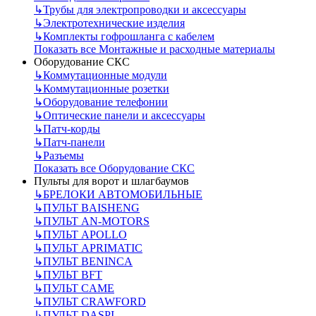
↳
Трубы для электропроводки и аксессуары
↳
Электротехнические изделия
↳
Комплекты гофрошланга с кабелем
Показать все Монтажные и расходные материалы
Оборудование СКС
↳
Коммутационные модули
↳
Коммутационные розетки
↳
Оборудование телефонии
↳
Оптические панели и аксессуары
↳
Патч-корды
↳
Патч-панели
↳
Разъемы
Показать все Оборудование СКС
Пульты для ворот и шлагбаумов
↳
БРЕЛОКИ АВТОМОБИЛЬНЫЕ
↳
ПУЛЬТ BAISHENG
↳
ПУЛЬТ AN-MOTORS
↳
ПУЛЬТ APOLLO
↳
ПУЛЬТ APRIMATIC
↳
ПУЛЬТ BENINCA
↳
ПУЛЬТ BFT
↳
ПУЛЬТ CAME
↳
ПУЛЬТ CRAWFORD
↳
ПУЛЬТ DASPI