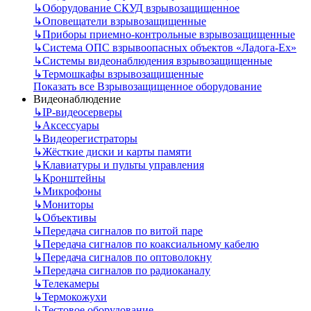
↳
Оборудование СКУД взрывозащищенное
↳
Оповещатели взрывозащищенные
↳
Приборы приемно-контрольные взрывозащищенные
↳
Система ОПС взрывоопасных объектов «Ладога-Ex»
↳
Системы видеонаблюдения взрывозащищенные
↳
Термошкафы взрывозащищенные
Показать все Взрывозащищенное оборудование
Видеонаблюдение
↳
IP-видеосерверы
↳
Аксессуары
↳
Видеорегистраторы
↳
Жёсткие диски и карты памяти
↳
Клавиатуры и пульты управления
↳
Кронштейны
↳
Микрофоны
↳
Мониторы
↳
Объективы
↳
Передача сигналов по витой паре
↳
Передача сигналов по коаксиальному кабелю
↳
Передача сигналов по оптоволокну
↳
Передача сигналов по радиоканалу
↳
Телекамеры
↳
Термокожухи
↳
Тестовое оборудование