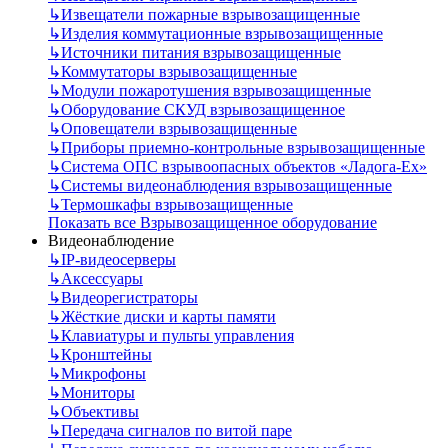
↳
Извещатели пожарные взрывозащищенные
↳
Изделия коммутационные взрывозащищенные
↳
Источники питания взрывозащищенные
↳
Коммутаторы взрывозащищенные
↳
Модули пожаротушения взрывозащищенные
↳
Оборудование СКУД взрывозащищенное
↳
Оповещатели взрывозащищенные
↳
Приборы приемно-контрольные взрывозащищенные
↳
Система ОПС взрывоопасных объектов «Ладога-Ex»
↳
Системы видеонаблюдения взрывозащищенные
↳
Термошкафы взрывозащищенные
Показать все Взрывозащищенное оборудование
Видеонаблюдение
↳
IP-видеосерверы
↳
Аксессуары
↳
Видеорегистраторы
↳
Жёсткие диски и карты памяти
↳
Клавиатуры и пульты управления
↳
Кронштейны
↳
Микрофоны
↳
Мониторы
↳
Объективы
↳
Передача сигналов по витой паре