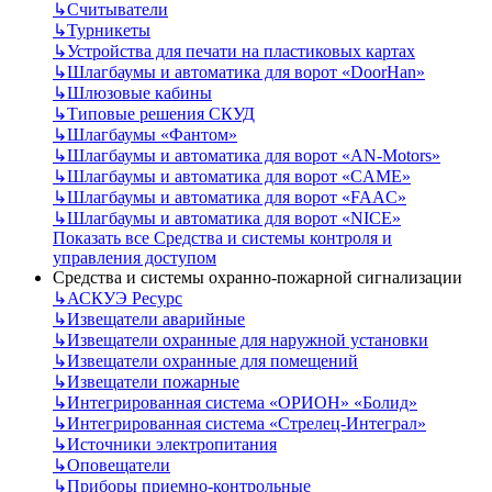
↳
Считыватели
↳
Турникеты
↳
Устройства для печати на пластиковых картах
↳
Шлагбаумы и автоматика для ворот «DoorHan»
↳
Шлюзовые кабины
↳
Типовые решения СКУД
↳
Шлагбаумы «Фантом»
↳
Шлагбаумы и автоматика для ворот «AN-Motors»
↳
Шлагбаумы и автоматика для ворот «CAME»
↳
Шлагбаумы и автоматика для ворот «FAAC»
↳
Шлагбаумы и автоматика для ворот «NICE»
Показать все Средства и системы контроля и
управления доступом
Средства и системы охранно-пожарной сигнализации
↳
АСКУЭ Ресурс
↳
Извещатели аварийные
↳
Извещатели охранные для наружной установки
↳
Извещатели охранные для помещений
↳
Извещатели пожарные
↳
Интегрированная система «ОРИОН» «Болид»
↳
Интегрированная система «Стрелец-Интеграл»
↳
Источники электропитания
↳
Оповещатели
↳
Приборы приемно-контрольные