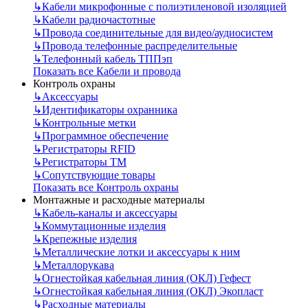
↳
Кабели микрофонные с полиэтиленовой изоляцией
↳
Кабели радиочастотные
↳
Провода соединительные для видео/аудиосистем
↳
Провода телефонные распределительные
↳
Телефонный кабель ТППэп
Показать все Кабели и провода
Контроль охраны
↳
Аксессуары
↳
Идентификаторы охранника
↳
Контрольные метки
↳
Программное обеспечение
↳
Регистраторы RFID
↳
Регистраторы ТМ
↳
Сопутствующие товары
Показать все Контроль охраны
Монтажные и расходные материалы
↳
Кабель-каналы и аксессуары
↳
Коммутационные изделия
↳
Крепежные изделия
↳
Металлические лотки и аксессуары к ним
↳
Металлорукава
↳
Огнестойкая кабельная линия (ОКЛ) Гефест
↳
Огнестойкая кабельная линия (ОКЛ) Экопласт
↳
Расходные материалы