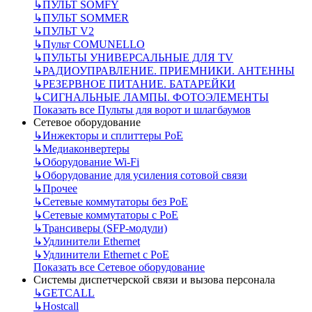
↳
ПУЛЬТ SOMFY
↳
ПУЛЬТ SOMMER
↳
ПУЛЬТ V2
↳
Пульт СOMUNELLO
↳
ПУЛЬТЫ УНИВЕРСАЛЬНЫЕ ДЛЯ TV
↳
РАДИОУПРАВЛЕНИЕ. ПРИЕМНИКИ. АНТЕННЫ
↳
РЕЗЕРВНОЕ ПИТАНИЕ. БАТАРЕЙКИ
↳
СИГНАЛЬНЫЕ ЛАМПЫ. ФОТОЭЛЕМЕНТЫ
Показать все Пульты для ворот и шлагбаумов
Сетевое оборудование
↳
Инжекторы и сплиттеры РоЕ
↳
Медиаконвертеры
↳
Оборудование Wi-Fi
↳
Оборудование для усиления сотовой связи
↳
Прочее
↳
Сетевые коммутаторы без РоЕ
↳
Сетевые коммутаторы с РоЕ
↳
Трансиверы (SFP-модули)
↳
Удлинители Ethernet
↳
Удлинители Ethernet с PoE
Показать все Сетевое оборудование
Системы диспетчерской связи и вызова персонала
↳
GETCALL
↳
Hostcall