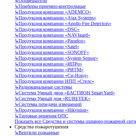
↳
Оповещатели
↳
Приборы приемно-контрольные
↳
Продукция компании «ADEMCO»
↳
Продукция компании «Ajax Systems»
↳
Продукция компании «Apollo Fire Detectors»
↳
Продукция компании «DSC»
↳
Продукция компании «NAVIgard»
↳
Продукция компании «Paradox»
↳
Продукция компании «Satel»
↳
Продукция компании «SONOFF»
↳
Продукция компании «System Sensor»
↳
Продукция компании «ИПРо»
↳
Продукция компании «РИТМ»
↳
Продукция компании «Си-Норд»
↳
Продукция компании НПП «Стелс»
↳
Радиоканальные системы
↳
Система Умный двор «БАСТИОН Smart Yard»
↳
Система Умный дом «RUBETEK»
↳
Системы передачи извещений
↳
Продукция компании «Hikvision»
↳
Типовые решения ОПС
Показать все Средства и системы охранно-пожарной сиг
Средства пожаротушения
↳
Вентили пожарные