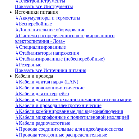
↳
Электроинструменты
Показать все Инструменты
Источники питания
↳
Аккумуляторы и термостаты
↳
Бесперебойные
↳
Дополнительное оборудование
↳
Система распределенного резервированного
электропитания «Лоза»
↳
Специализированные
↳
Стабилизаторы напряжения
↳
Стабилизированные (небесперебойные)
↳
Резервные
Показать все Источники питания
Кабели и провода
↳
Кабели «витая пара» (LAN)
↳
Кабели волоконно-оптические
↳
Кабели для интерфейса
↳
Кабели для систем охранно-пожарной сигнализации
↳
Кабели и провода электротехнические
↳
Кабели комбинированные для видеонаблюдения
↳
Кабели микрофонные с полиэтиленовой изоляцией
↳
Кабели радиочастотные
↳
Провода соединительные для видео/аудиосистем
↳
Провода телефонные распределительные