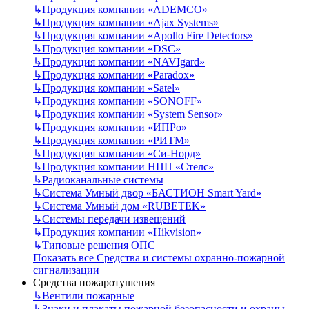
↳
Продукция компании «ADEMCO»
↳
Продукция компании «Ajax Systems»
↳
Продукция компании «Apollo Fire Detectors»
↳
Продукция компании «DSC»
↳
Продукция компании «NAVIgard»
↳
Продукция компании «Paradox»
↳
Продукция компании «Satel»
↳
Продукция компании «SONOFF»
↳
Продукция компании «System Sensor»
↳
Продукция компании «ИПРо»
↳
Продукция компании «РИТМ»
↳
Продукция компании «Си-Норд»
↳
Продукция компании НПП «Стелс»
↳
Радиоканальные системы
↳
Система Умный двор «БАСТИОН Smart Yard»
↳
Система Умный дом «RUBETEK»
↳
Системы передачи извещений
↳
Продукция компании «Hikvision»
↳
Типовые решения ОПС
Показать все Средства и системы охранно-пожарной
сигнализации
Средства пожаротушения
↳
Вентили пожарные
↳
Знаки и плакаты пожарной безопасности и охраны