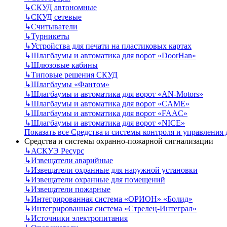
↳
СКУД автономные
↳
СКУД сетевые
↳
Считыватели
↳
Турникеты
↳
Устройства для печати на пластиковых картах
↳
Шлагбаумы и автоматика для ворот «DoorHan»
↳
Шлюзовые кабины
↳
Типовые решения СКУД
↳
Шлагбаумы «Фантом»
↳
Шлагбаумы и автоматика для ворот «AN-Motors»
↳
Шлагбаумы и автоматика для ворот «CAME»
↳
Шлагбаумы и автоматика для ворот «FAAC»
↳
Шлагбаумы и автоматика для ворот «NICE»
Показать все Средства и системы контроля и управления
Средства и системы охранно-пожарной сигнализации
↳
АСКУЭ Ресурс
↳
Извещатели аварийные
↳
Извещатели охранные для наружной установки
↳
Извещатели охранные для помещений
↳
Извещатели пожарные
↳
Интегрированная система «ОРИОН» «Болид»
↳
Интегрированная система «Стрелец-Интеграл»
↳
Источники электропитания