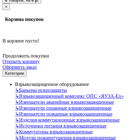
0
товаров,
на
0 р.
×
Корзина покупок
В корзине пусто!
Продолжить покупки
Открыть корзину
Оформить заказ
Категории
Взрывозащищенное оборудование
↳
Барьеры искрозащиты
↳
Взрывозащищенный комплекс ОПС «ЯУЗА-Ех»
↳
Извещатели аварийные взрывозащищенные
↳
Извещатели охранные взрывозащищенные
↳
Извещатели пожарные взрывозащищенные
↳
Изделия коммутационные взрывозащищенные
↳
Источники питания взрывозащищенные
↳
Коммутаторы взрывозащищенные
↳
Модули пожаротушения взрывозащищенные