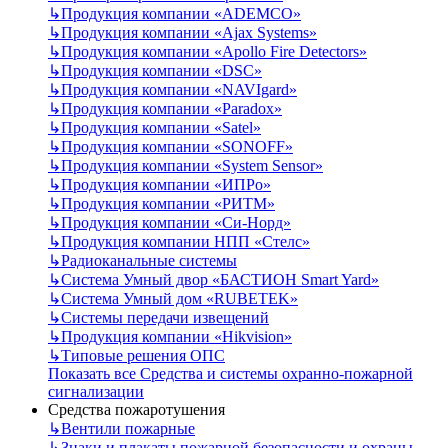
↳
Продукция компании «ADEMCO»
↳
Продукция компании «Ajax Systems»
↳
Продукция компании «Apollo Fire Detectors»
↳
Продукция компании «DSC»
↳
Продукция компании «NAVIgard»
↳
Продукция компании «Paradox»
↳
Продукция компании «Satel»
↳
Продукция компании «SONOFF»
↳
Продукция компании «System Sensor»
↳
Продукция компании «ИПРо»
↳
Продукция компании «РИТМ»
↳
Продукция компании «Си-Норд»
↳
Продукция компании НПП «Стелс»
↳
Радиоканальные системы
↳
Система Умный двор «БАСТИОН Smart Yard»
↳
Система Умный дом «RUBETEK»
↳
Системы передачи извещений
↳
Продукция компании «Hikvision»
↳
Типовые решения ОПС
Показать все Средства и системы охранно-пожарной
сигнализации
Средства пожаротушения
↳
Вентили пожарные
↳
Знаки и плакаты пожарной безопасности и охраны