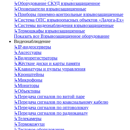
↳
Оборудование СКУД взрывозащищенное
↳
Оповещатели взрывозащищенные
↳
Приборы приемно-контрольные взрывозащищенные
↳
Система ОПС взрывоопасных объектов «Ладога-Ex»
↳
Системы видеонаблюдения взрывозащищенные
↳
Термошкафы взрывозащищенные
Показать все Взрывозащищенное оборудование
Видеонаблюдение
↳
IP-видеосерверы
↳
Аксессуары
↳
Видеорегистраторы
↳
Жёсткие диски и карты памяти
↳
Клавиатуры и пульты управления
↳
Кронштейны
↳
Микрофоны
↳
Мониторы
↳
Объективы
↳
Передача сигналов по витой паре
↳
Передача сигналов по коаксиальному кабелю
↳
Передача сигналов по оптоволокну
↳
Передача сигналов по радиоканалу
↳
Телекамеры
↳
Термокожухи
↳
Тестовое оборудование