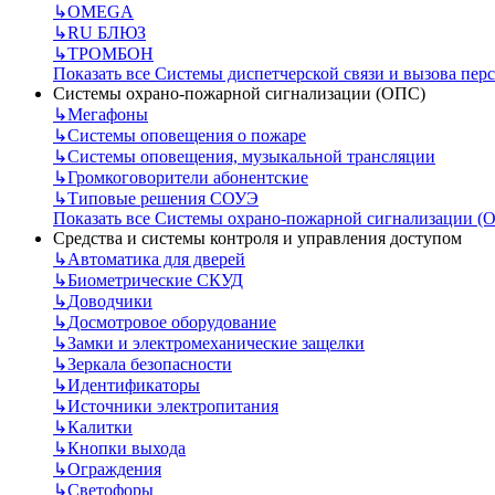
↳
OMEGA
↳
RU БЛЮЗ
↳
ТРОМБОН
Показать все Системы диспетчерской связи и вызова пер
Системы охрано-пожарной сигнализации (ОПС)
↳
Мегафоны
↳
Системы оповещения о пожаре
↳
Системы оповещения, музыкальной трансляции
↳
Громкоговорители абонентские
↳
Типовые решения СОУЭ
Показать все Системы охрано-пожарной сигнализации (
Средства и системы контроля и управления доступом
↳
Автоматика для дверей
↳
Биометрические СКУД
↳
Доводчики
↳
Досмотровое оборудование
↳
Замки и электромеханические защелки
↳
Зеркала безопасности
↳
Идентификаторы
↳
Источники электропитания
↳
Калитки
↳
Кнопки выхода
↳
Ограждения
↳
Светофоры