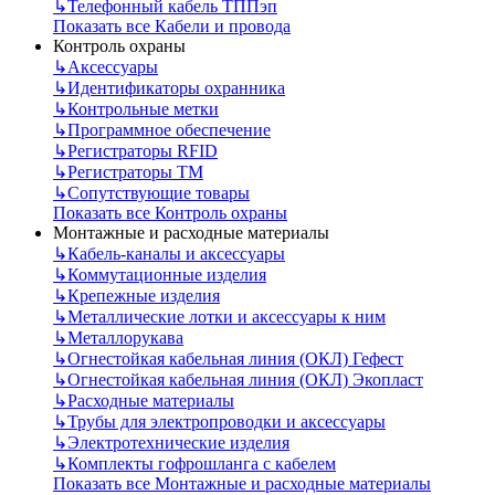
↳
Телефонный кабель ТППэп
Показать все Кабели и провода
Контроль охраны
↳
Аксессуары
↳
Идентификаторы охранника
↳
Контрольные метки
↳
Программное обеспечение
↳
Регистраторы RFID
↳
Регистраторы ТМ
↳
Сопутствующие товары
Показать все Контроль охраны
Монтажные и расходные материалы
↳
Кабель-каналы и аксессуары
↳
Коммутационные изделия
↳
Крепежные изделия
↳
Металлические лотки и аксессуары к ним
↳
Металлорукава
↳
Огнестойкая кабельная линия (ОКЛ) Гефест
↳
Огнестойкая кабельная линия (ОКЛ) Экопласт
↳
Расходные материалы
↳
Трубы для электропроводки и аксессуары
↳
Электротехнические изделия
↳
Комплекты гофрошланга с кабелем
Показать все Монтажные и расходные материалы