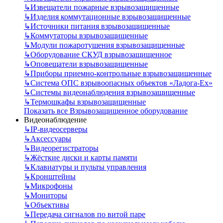
↳
Извещатели пожарные взрывозащищенные
↳
Изделия коммутационные взрывозащищенные
↳
Источники питания взрывозащищенные
↳
Коммутаторы взрывозащищенные
↳
Модули пожаротушения взрывозащищенные
↳
Оборудование СКУД взрывозащищенное
↳
Оповещатели взрывозащищенные
↳
Приборы приемно-контрольные взрывозащищенные
↳
Система ОПС взрывоопасных объектов «Ладога-Ex»
↳
Системы видеонаблюдения взрывозащищенные
↳
Термошкафы взрывозащищенные
Показать все Взрывозащищенное оборудование
Видеонаблюдение
↳
IP-видеосерверы
↳
Аксессуары
↳
Видеорегистраторы
↳
Жёсткие диски и карты памяти
↳
Клавиатуры и пульты управления
↳
Кронштейны
↳
Микрофоны
↳
Мониторы
↳
Объективы
↳
Передача сигналов по витой паре