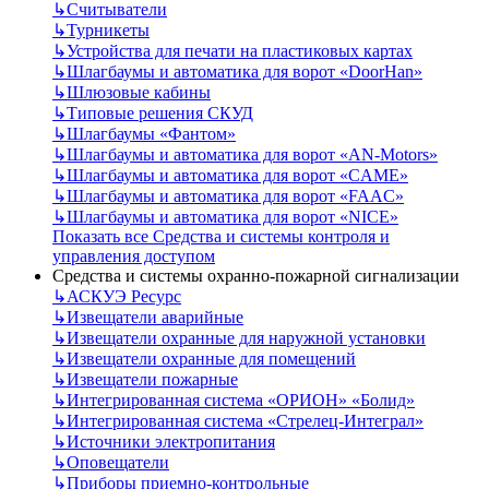
↳
Считыватели
↳
Турникеты
↳
Устройства для печати на пластиковых картах
↳
Шлагбаумы и автоматика для ворот «DoorHan»
↳
Шлюзовые кабины
↳
Типовые решения СКУД
↳
Шлагбаумы «Фантом»
↳
Шлагбаумы и автоматика для ворот «AN-Motors»
↳
Шлагбаумы и автоматика для ворот «CAME»
↳
Шлагбаумы и автоматика для ворот «FAAC»
↳
Шлагбаумы и автоматика для ворот «NICE»
Показать все Средства и системы контроля и
управления доступом
Средства и системы охранно-пожарной сигнализации
↳
АСКУЭ Ресурс
↳
Извещатели аварийные
↳
Извещатели охранные для наружной установки
↳
Извещатели охранные для помещений
↳
Извещатели пожарные
↳
Интегрированная система «ОРИОН» «Болид»
↳
Интегрированная система «Стрелец-Интеграл»
↳
Источники электропитания
↳
Оповещатели
↳
Приборы приемно-контрольные