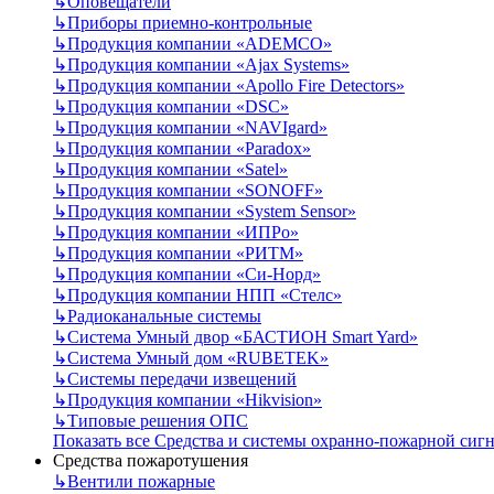
↳
Оповещатели
↳
Приборы приемно-контрольные
↳
Продукция компании «ADEMCO»
↳
Продукция компании «Ajax Systems»
↳
Продукция компании «Apollo Fire Detectors»
↳
Продукция компании «DSC»
↳
Продукция компании «NAVIgard»
↳
Продукция компании «Paradox»
↳
Продукция компании «Satel»
↳
Продукция компании «SONOFF»
↳
Продукция компании «System Sensor»
↳
Продукция компании «ИПРо»
↳
Продукция компании «РИТМ»
↳
Продукция компании «Си-Норд»
↳
Продукция компании НПП «Стелс»
↳
Радиоканальные системы
↳
Система Умный двор «БАСТИОН Smart Yard»
↳
Система Умный дом «RUBETEK»
↳
Системы передачи извещений
↳
Продукция компании «Hikvision»
↳
Типовые решения ОПС
Показать все Средства и системы охранно-пожарной сиг
Средства пожаротушения
↳
Вентили пожарные