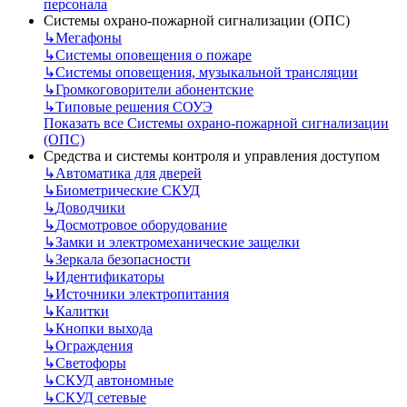
персонала
Системы охрано-пожарной сигнализации (ОПС)
↳
Мегафоны
↳
Системы оповещения о пожаре
↳
Системы оповещения, музыкальной трансляции
↳
Громкоговорители абонентские
↳
Типовые решения СОУЭ
Показать все Системы охрано-пожарной сигнализации
(ОПС)
Средства и системы контроля и управления доступом
↳
Автоматика для дверей
↳
Биометрические СКУД
↳
Доводчики
↳
Досмотровое оборудование
↳
Замки и электромеханические защелки
↳
Зеркала безопасности
↳
Идентификаторы
↳
Источники электропитания
↳
Калитки
↳
Кнопки выхода
↳
Ограждения
↳
Светофоры
↳
СКУД автономные
↳
СКУД сетевые