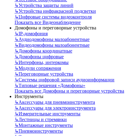
↳
Устройства защиты линий
↳
Устройства инфракрасной подсветки
↳
Цифровые системы видеоконтроля
Показать все Видеонаблюдение
Домофоны и переговорные устройства
↳
IP-домофония
↳
Аудиодомофоны малоабонентные
↳
Видеодомофоны малоабонентные
↳
Домофоны координатные
↳
Домофоны цифровые
↳
Интерфоны, интеркомы
↳
Модули сопряжения
↳
Переговорные устройства
↳
Системы цифровой записи аудиоинформации
↳
Типовые решения «Домофоны»
Показать все Домофоны и переговорные устройства
Инструменты
↳
Аксессуары для пневмоинструмента
↳
Аксессуары для электроинструмента
↳
Измерительные инструменты
↳
Лестницы и стремянки
↳
Монтажные инструменты
↳
Пневмоинструменты