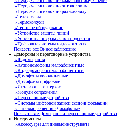
↳
Передача сигналов по коаксиальному кабелю
↳
Передача сигналов по оптоволокну
↳
Передача сигналов по радиоканалу
↳
Телекамеры
↳
Термокожухи
↳
Тестовое оборудование
↳
Устройства защиты линий
↳
Устройства инфракрасной подсветки
↳
Цифровые системы видеоконтроля
Показать все Видеонаблюдение
Домофоны и переговорные устройства
↳
IP-домофония
↳
Аудиодомофоны малоабонентные
↳
Видеодомофоны малоабонентные
↳
Домофоны координатные
↳
Домофоны цифровые
↳
Интерфоны, интеркомы
↳
Модули сопряжения
↳
Переговорные устройства
↳
Системы цифровой записи аудиоинформации
↳
Типовые решения «Домофоны»
Показать все Домофоны и переговорные устройства
Инструменты
↳
Аксессуары для пневмоинструмента