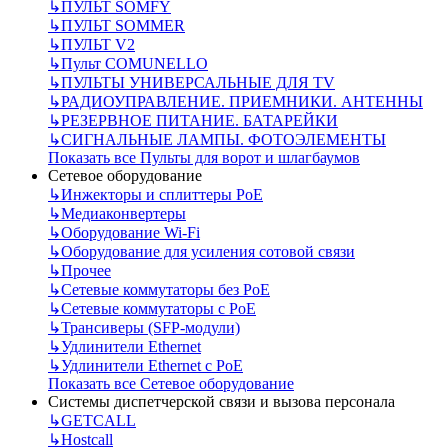
↳
ПУЛЬТ SOMFY
↳
ПУЛЬТ SOMMER
↳
ПУЛЬТ V2
↳
Пульт СOMUNELLO
↳
ПУЛЬТЫ УНИВЕРСАЛЬНЫЕ ДЛЯ TV
↳
РАДИОУПРАВЛЕНИЕ. ПРИЕМНИКИ. АНТЕННЫ
↳
РЕЗЕРВНОЕ ПИТАНИЕ. БАТАРЕЙКИ
↳
СИГНАЛЬНЫЕ ЛАМПЫ. ФОТОЭЛЕМЕНТЫ
Показать все Пульты для ворот и шлагбаумов
Сетевое оборудование
↳
Инжекторы и сплиттеры РоЕ
↳
Медиаконвертеры
↳
Оборудование Wi-Fi
↳
Оборудование для усиления сотовой связи
↳
Прочее
↳
Сетевые коммутаторы без РоЕ
↳
Сетевые коммутаторы с РоЕ
↳
Трансиверы (SFP-модули)
↳
Удлинители Ethernet
↳
Удлинители Ethernet с PoE
Показать все Сетевое оборудование
Системы диспетчерской связи и вызова персонала
↳
GETCALL
↳
Hostcall