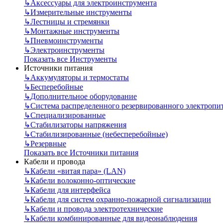
↳
Аксессуары для электроинструмента
↳
Измерительные инструменты
↳
Лестницы и стремянки
↳
Монтажные инструменты
↳
Пневмоинструменты
↳
Электроинструменты
Показать все Инструменты
Источники питания
↳
Аккумуляторы и термостаты
↳
Бесперебойные
↳
Дополнительное оборудование
↳
Система распределенного резервированного электропи
↳
Специализированные
↳
Стабилизаторы напряжения
↳
Стабилизированные (небесперебойные)
↳
Резервные
Показать все Источники питания
Кабели и провода
↳
Кабели «витая пара» (LAN)
↳
Кабели волоконно-оптические
↳
Кабели для интерфейса
↳
Кабели для систем охранно-пожарной сигнализации
↳
Кабели и провода электротехнические
↳
Кабели комбинированные для видеонаблюдения