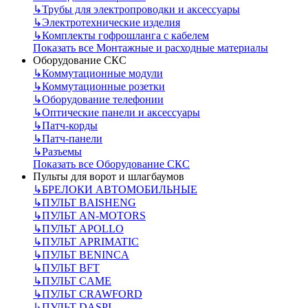
↳
Трубы для электропроводки и аксессуары
↳
Электротехнические изделия
↳
Комплекты гофрошланга с кабелем
Показать все Монтажные и расходные материалы
Оборудование СКС
↳
Коммутационные модули
↳
Коммутационные розетки
↳
Оборудование телефонии
↳
Оптические панели и аксессуары
↳
Патч-корды
↳
Патч-панели
↳
Разъемы
Показать все Оборудование СКС
Пульты для ворот и шлагбаумов
↳
БРЕЛОКИ АВТОМОБИЛЬНЫЕ
↳
ПУЛЬТ BAISHENG
↳
ПУЛЬТ AN-MOTORS
↳
ПУЛЬТ APOLLO
↳
ПУЛЬТ APRIMATIC
↳
ПУЛЬТ BENINCA
↳
ПУЛЬТ BFT
↳
ПУЛЬТ CAME
↳
ПУЛЬТ CRAWFORD
↳
ПУЛЬТ DASPI