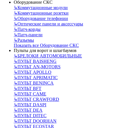
Оборудование СКС
↳
Коммутационные модули
↳
Коммутационные розетки
↳
Оборудование телефонии
↳
Оптические панели и аксессуары
↳
Патч-корды
↳
Патч-панели
↳
Разъемы
Показать все Оборудование СКС
Пульты для ворот и шлагбаумов
↳
БРЕЛОКИ АВТОМОБИЛЬНЫЕ
↳
ПУЛЬТ BAISHENG
↳
ПУЛЬТ AN-MOTORS
↳
ПУЛЬТ APOLLO
↳
ПУЛЬТ APRIMATIC
↳
ПУЛЬТ BENINCA
↳
ПУЛЬТ BFT
↳
ПУЛЬТ CAME
↳
ПУЛЬТ CRAWFORD
↳
ПУЛЬТ DASPI
↳
ПУЛЬТ DEA
↳
ПУЛЬТ DITEC
↳
ПУЛЬТ DOORHAN
↳
ПУЛЬТ ECOSTAR