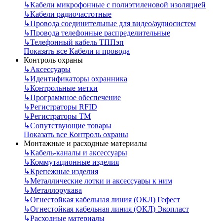
↳
Кабели микрофонные с полиэтиленовой изоляцией
↳
Кабели радиочастотные
↳
Провода соединительные для видео/аудиосистем
↳
Провода телефонные распределительные
↳
Телефонный кабель ТППэп
Показать все Кабели и провода
Контроль охраны
↳
Аксессуары
↳
Идентификаторы охранника
↳
Контрольные метки
↳
Программное обеспечение
↳
Регистраторы RFID
↳
Регистраторы ТМ
↳
Сопутствующие товары
Показать все Контроль охраны
Монтажные и расходные материалы
↳
Кабель-каналы и аксессуары
↳
Коммутационные изделия
↳
Крепежные изделия
↳
Металлические лотки и аксессуары к ним
↳
Металлорукава
↳
Огнестойкая кабельная линия (ОКЛ) Гефест
↳
Огнестойкая кабельная линия (ОКЛ) Экопласт
↳
Расходные материалы