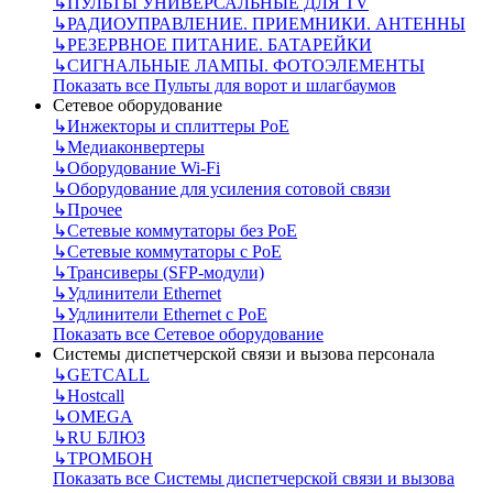
↳
ПУЛЬТЫ УНИВЕРСАЛЬНЫЕ ДЛЯ TV
↳
РАДИОУПРАВЛЕНИЕ. ПРИЕМНИКИ. АНТЕННЫ
↳
РЕЗЕРВНОЕ ПИТАНИЕ. БАТАРЕЙКИ
↳
СИГНАЛЬНЫЕ ЛАМПЫ. ФОТОЭЛЕМЕНТЫ
Показать все Пульты для ворот и шлагбаумов
Сетевое оборудование
↳
Инжекторы и сплиттеры РоЕ
↳
Медиаконвертеры
↳
Оборудование Wi-Fi
↳
Оборудование для усиления сотовой связи
↳
Прочее
↳
Сетевые коммутаторы без РоЕ
↳
Сетевые коммутаторы с РоЕ
↳
Трансиверы (SFP-модули)
↳
Удлинители Ethernet
↳
Удлинители Ethernet с PoE
Показать все Сетевое оборудование
Системы диспетчерской связи и вызова персонала
↳
GETCALL
↳
Hostcall
↳
OMEGA
↳
RU БЛЮЗ
↳
ТРОМБОН
Показать все Системы диспетчерской связи и вызова