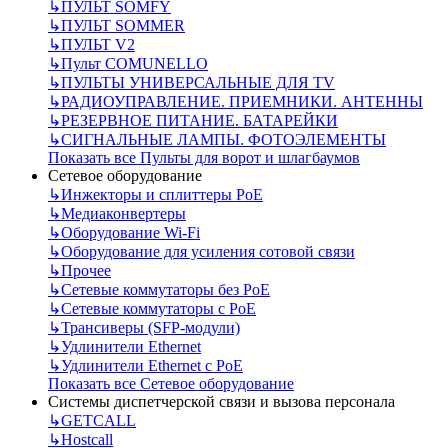
↳
ПУЛЬТ SOMFY
↳
ПУЛЬТ SOMMER
↳
ПУЛЬТ V2
↳
Пульт СOMUNELLO
↳
ПУЛЬТЫ УНИВЕРСАЛЬНЫЕ ДЛЯ TV
↳
РАДИОУПРАВЛЕНИЕ. ПРИЕМНИКИ. АНТЕННЫ
↳
РЕЗЕРВНОЕ ПИТАНИЕ. БАТАРЕЙКИ
↳
СИГНАЛЬНЫЕ ЛАМПЫ. ФОТОЭЛЕМЕНТЫ
Показать все Пульты для ворот и шлагбаумов
Сетевое оборудование
↳
Инжекторы и сплиттеры РоЕ
↳
Медиаконвертеры
↳
Оборудование Wi-Fi
↳
Оборудование для усиления сотовой связи
↳
Прочее
↳
Сетевые коммутаторы без РоЕ
↳
Сетевые коммутаторы с РоЕ
↳
Трансиверы (SFP-модули)
↳
Удлинители Ethernet
↳
Удлинители Ethernet с PoE
Показать все Сетевое оборудование
Системы диспетчерской связи и вызова персонала
↳
GETCALL
↳
Hostcall