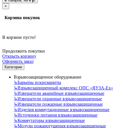
0
товаров,
на
0 р.
×
Корзина покупок
В корзине пусто!
Продолжить покупки
Открыть корзину
Оформить заказ
Категории
Взрывозащищенное оборудование
↳
Барьеры искрозащиты
↳
Взрывозащищенный комплекс ОПС «ЯУЗА-Ех»
↳
Извещатели аварийные взрывозащищенные
↳
Извещатели охранные взрывозащищенные
↳
Извещатели пожарные взрывозащищенные
↳
Изделия коммутационные взрывозащищенные
↳
Источники питания взрывозащищенные
↳
Коммутаторы взрывозащищенные
↳
Модули пожаротушения взрывозащищенные