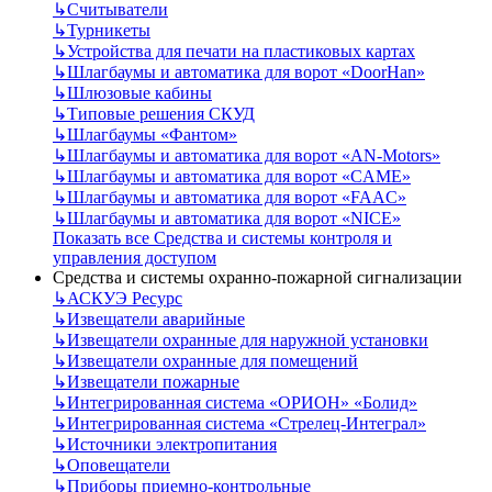
↳
Считыватели
↳
Турникеты
↳
Устройства для печати на пластиковых картах
↳
Шлагбаумы и автоматика для ворот «DoorHan»
↳
Шлюзовые кабины
↳
Типовые решения СКУД
↳
Шлагбаумы «Фантом»
↳
Шлагбаумы и автоматика для ворот «AN-Motors»
↳
Шлагбаумы и автоматика для ворот «CAME»
↳
Шлагбаумы и автоматика для ворот «FAAC»
↳
Шлагбаумы и автоматика для ворот «NICE»
Показать все Средства и системы контроля и
управления доступом
Средства и системы охранно-пожарной сигнализации
↳
АСКУЭ Ресурс
↳
Извещатели аварийные
↳
Извещатели охранные для наружной установки
↳
Извещатели охранные для помещений
↳
Извещатели пожарные
↳
Интегрированная система «ОРИОН» «Болид»
↳
Интегрированная система «Стрелец-Интеграл»
↳
Источники электропитания
↳
Оповещатели
↳
Приборы приемно-контрольные