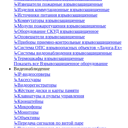
↳
Извещатели пожарные взрывозащищенные
↳
Изделия коммутационные взрывозащищенные
↳
Источники питания взрывозащищенные
↳
Коммутаторы взрывозащищенные
↳
Модули пожаротушения взрывозащищенные
↳
Оборудование СКУД взрывозащищенное
↳
Оповещатели взрывозащищенные
↳
Приборы приемно-контрольные взрывозащищенные
↳
Система ОПС взрывоопасных объектов «Ладога-Ex»
↳
Системы видеонаблюдения взрывозащищенные
↳
Термошкафы взрывозащищенные
Показать все Взрывозащищенное оборудование
Видеонаблюдение
↳
IP-видеосерверы
↳
Аксессуары
↳
Видеорегистраторы
↳
Жёсткие диски и карты памяти
↳
Клавиатуры и пульты управления
↳
Кронштейны
↳
Микрофоны
↳
Мониторы
↳
Объективы
↳
Передача сигналов по витой паре