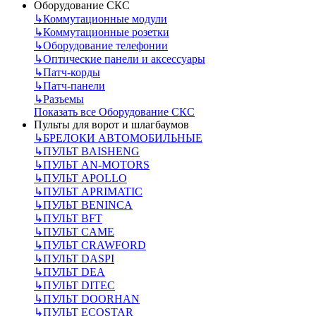
Оборудование СКС
↳
Коммутационные модули
↳
Коммутационные розетки
↳
Оборудование телефонии
↳
Оптические панели и аксессуары
↳
Патч-корды
↳
Патч-панели
↳
Разъемы
Показать все Оборудование СКС
Пульты для ворот и шлагбаумов
↳
БРЕЛОКИ АВТОМОБИЛЬНЫЕ
↳
ПУЛЬТ BAISHENG
↳
ПУЛЬТ AN-MOTORS
↳
ПУЛЬТ APOLLO
↳
ПУЛЬТ APRIMATIC
↳
ПУЛЬТ BENINCA
↳
ПУЛЬТ BFT
↳
ПУЛЬТ CAME
↳
ПУЛЬТ CRAWFORD
↳
ПУЛЬТ DASPI
↳
ПУЛЬТ DEA
↳
ПУЛЬТ DITEC
↳
ПУЛЬТ DOORHAN
↳
ПУЛЬТ ECOSTAR