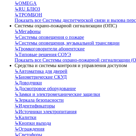
↳
OMEGA
↳
RU БЛЮЗ
↳
ТРОМБОН
Показать все Системы диспетчерской связи и вызова пер
Системы охрано-пожарной сигнализации (ОПС)
↳
Мегафоны
↳
Системы оповещения о пожаре
↳
Системы оповещения, музыкальной трансляции
↳
Громкоговорители абонентские
↳
Типовые решения СОУЭ
Показать все Системы охрано-пожарной сигнализации (
Средства и системы контроля и управления доступом
↳
Автоматика для дверей
↳
Биометрические СКУД
↳
Доводчики
↳
Досмотровое оборудование
↳
Замки и электромеханические защелки
↳
Зеркала безопасности
↳
Идентификаторы
↳
Источники электропитания
↳
Калитки
↳
Кнопки выхода
↳
Ограждения
↳
Светофоры