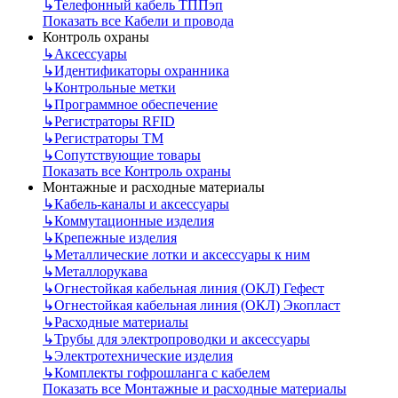
↳
Телефонный кабель ТППэп
Показать все Кабели и провода
Контроль охраны
↳
Аксессуары
↳
Идентификаторы охранника
↳
Контрольные метки
↳
Программное обеспечение
↳
Регистраторы RFID
↳
Регистраторы ТМ
↳
Сопутствующие товары
Показать все Контроль охраны
Монтажные и расходные материалы
↳
Кабель-каналы и аксессуары
↳
Коммутационные изделия
↳
Крепежные изделия
↳
Металлические лотки и аксессуары к ним
↳
Металлорукава
↳
Огнестойкая кабельная линия (ОКЛ) Гефест
↳
Огнестойкая кабельная линия (ОКЛ) Экопласт
↳
Расходные материалы
↳
Трубы для электропроводки и аксессуары
↳
Электротехнические изделия
↳
Комплекты гофрошланга с кабелем
Показать все Монтажные и расходные материалы