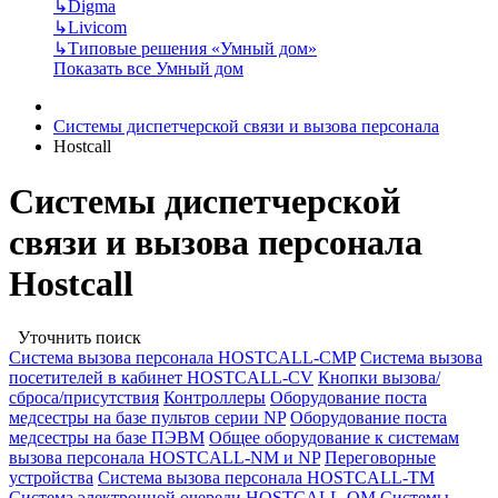
↳
Digma
↳
Livicom
↳
Типовые решения «Умный дом»
Показать все Умный дом
Системы диспетчерской связи и вызова персонала
Hostcall
Системы диспетчерской
связи и вызова персонала
Hostcall
Уточнить поиск
Cистема вызова персонала HOSTCALL-CMP
Cистема вызова
посетителей в кабинет HOSTCALL-CV
Кнопки вызова/
сброса/присутствия
Контроллеры
Оборудование поста
медсестры на базе пультов серии NP
Оборудование поста
медсестры на базе ПЭВМ
Общее оборудование к системам
вызова персонала HOSTCALL-NM и NP
Переговорные
устройства
Система вызова персонала HOSTCALL-TM
Система электронной очереди HOSTCALL-QM
Системы