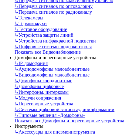
↳
Передача сигналов по коаксиальному кабелю
↳
Передача сигналов по оптоволокну
↳
Передача сигналов по радиоканалу
↳
Телекамеры
↳
Термокожухи
↳
Тестовое оборудование
↳
Устройства защиты линий
↳
Устройства инфракрасной подсветки
↳
Цифровые системы видеоконтроля
Показать все Видеонаблюдение
Домофоны и переговорные устройства
↳
IP-домофония
↳
Аудиодомофоны малоабонентные
↳
Видеодомофоны малоабонентные
↳
Домофоны координатные
↳
Домофоны цифровые
↳
Интерфоны, интеркомы
↳
Модули сопряжения
↳
Переговорные устройства
↳
Системы цифровой записи аудиоинформации
↳
Типовые решения «Домофоны»
Показать все Домофоны и переговорные устройства
Инструменты
↳
Аксессуары для пневмоинструмента