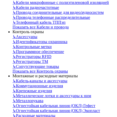
↳
Кабели микрофонные с полиэтиленовой изоляцией
↳
Кабели радиочастотные
↳
Провода соединительные для видео/аудиосистем
↳
Провода телефонные распределительные
↳
Телефонный кабель ТППэп
Показать все Кабели и провода
Контроль охраны
↳
Аксессуары
↳
Идентификаторы охранника
↳
Контрольные метки
↳
Программное обеспечение
↳
Регистраторы RFID
↳
Регистраторы ТМ
↳
Сопутствующие товары
Показать все Контроль охраны
Монтажные и расходные материалы
↳
Кабель-каналы и аксессуары
↳
Коммутационные изделия
↳
Крепежные изделия
↳
Металлические лотки и аксессуары к ним
↳
Металлорукава
↳
Огнестойкая кабельная линия (ОКЛ) Гефест
↳
Огнестойкая кабельная линия (ОКЛ) Экопласт
↳
Расходные материалы