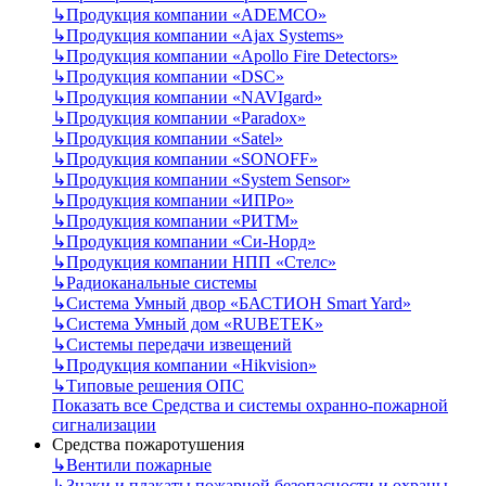
↳
Продукция компании «ADEMCO»
↳
Продукция компании «Ajax Systems»
↳
Продукция компании «Apollo Fire Detectors»
↳
Продукция компании «DSC»
↳
Продукция компании «NAVIgard»
↳
Продукция компании «Paradox»
↳
Продукция компании «Satel»
↳
Продукция компании «SONOFF»
↳
Продукция компании «System Sensor»
↳
Продукция компании «ИПРо»
↳
Продукция компании «РИТМ»
↳
Продукция компании «Си-Норд»
↳
Продукция компании НПП «Стелс»
↳
Радиоканальные системы
↳
Система Умный двор «БАСТИОН Smart Yard»
↳
Система Умный дом «RUBETEK»
↳
Системы передачи извещений
↳
Продукция компании «Hikvision»
↳
Типовые решения ОПС
Показать все Средства и системы охранно-пожарной
сигнализации
Средства пожаротушения
↳
Вентили пожарные
↳
Знаки и плакаты пожарной безопасности и охраны