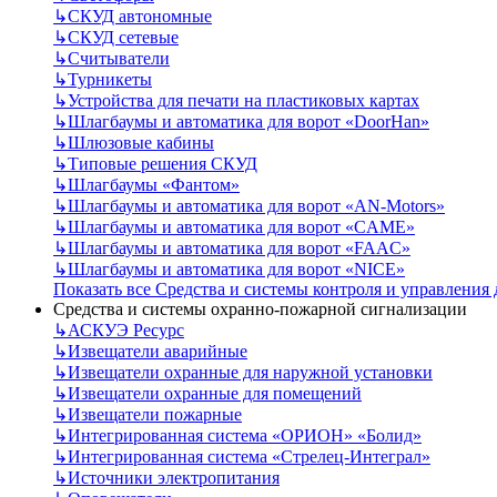
↳
СКУД автономные
↳
СКУД сетевые
↳
Считыватели
↳
Турникеты
↳
Устройства для печати на пластиковых картах
↳
Шлагбаумы и автоматика для ворот «DoorHan»
↳
Шлюзовые кабины
↳
Типовые решения СКУД
↳
Шлагбаумы «Фантом»
↳
Шлагбаумы и автоматика для ворот «AN-Motors»
↳
Шлагбаумы и автоматика для ворот «CAME»
↳
Шлагбаумы и автоматика для ворот «FAAC»
↳
Шлагбаумы и автоматика для ворот «NICE»
Показать все Средства и системы контроля и управления
Средства и системы охранно-пожарной сигнализации
↳
АСКУЭ Ресурс
↳
Извещатели аварийные
↳
Извещатели охранные для наружной установки
↳
Извещатели охранные для помещений
↳
Извещатели пожарные
↳
Интегрированная система «ОРИОН» «Болид»
↳
Интегрированная система «Стрелец-Интеграл»
↳
Источники электропитания