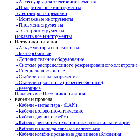
↳
Аксессуары для электроинструмента
↳
Измерительные инструменты
↳
Лестницы и стремянки
↳
Монтажные инструменты
↳
Пневмоинструменты
↳
Электроинструменты
Показать все Инструменты
Источники питания
↳
Аккумуляторы и термостаты
↳
Бесперебойные
↳
Дополнительное оборудование
↳
Система распределенного резервированного электропи
↳
Специализированные
↳
Стабилизаторы напряжения
↳
Стабилизированные (небесперебойные)
↳
Резервные
Показать все Источники питания
Кабели и провода
↳
Кабели «витая пара» (LAN)
↳
Кабели волоконно-оптические
↳
Кабели для интерфейса
↳
Кабели для систем охранно-пожарной сигнализации
↳
Кабели и провода электротехнические
↳
Кабели комбинированные для видеонаблюдения