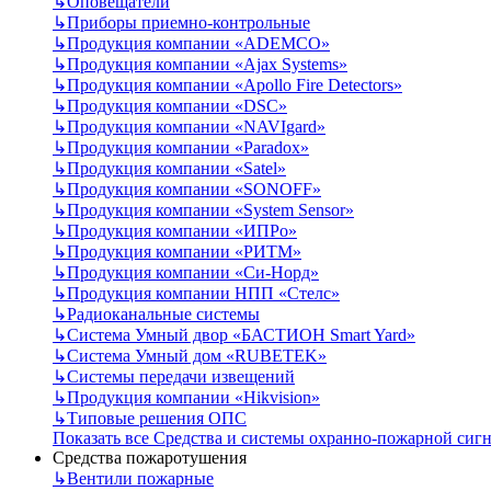
↳
Оповещатели
↳
Приборы приемно-контрольные
↳
Продукция компании «ADEMCO»
↳
Продукция компании «Ajax Systems»
↳
Продукция компании «Apollo Fire Detectors»
↳
Продукция компании «DSC»
↳
Продукция компании «NAVIgard»
↳
Продукция компании «Paradox»
↳
Продукция компании «Satel»
↳
Продукция компании «SONOFF»
↳
Продукция компании «System Sensor»
↳
Продукция компании «ИПРо»
↳
Продукция компании «РИТМ»
↳
Продукция компании «Си-Норд»
↳
Продукция компании НПП «Стелс»
↳
Радиоканальные системы
↳
Система Умный двор «БАСТИОН Smart Yard»
↳
Система Умный дом «RUBETEK»
↳
Системы передачи извещений
↳
Продукция компании «Hikvision»
↳
Типовые решения ОПС
Показать все Средства и системы охранно-пожарной сиг
Средства пожаротушения
↳
Вентили пожарные