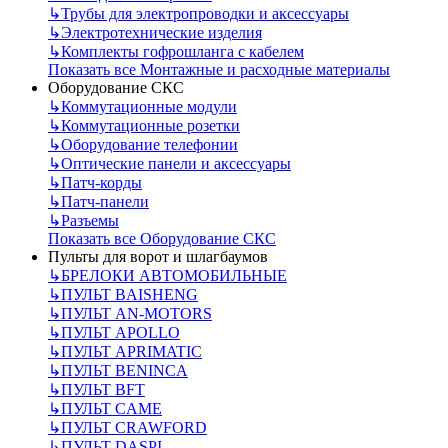
↳
Трубы для электропроводки и аксессуары
↳
Электротехнические изделия
↳
Комплекты гофрошланга с кабелем
Показать все Монтажные и расходные материалы
Оборудование СКС
↳
Коммутационные модули
↳
Коммутационные розетки
↳
Оборудование телефонии
↳
Оптические панели и аксессуары
↳
Патч-корды
↳
Патч-панели
↳
Разъемы
Показать все Оборудование СКС
Пульты для ворот и шлагбаумов
↳
БРЕЛОКИ АВТОМОБИЛЬНЫЕ
↳
ПУЛЬТ BAISHENG
↳
ПУЛЬТ AN-MOTORS
↳
ПУЛЬТ APOLLO
↳
ПУЛЬТ APRIMATIC
↳
ПУЛЬТ BENINCA
↳
ПУЛЬТ BFT
↳
ПУЛЬТ CAME
↳
ПУЛЬТ CRAWFORD
↳
ПУЛЬТ DASPI