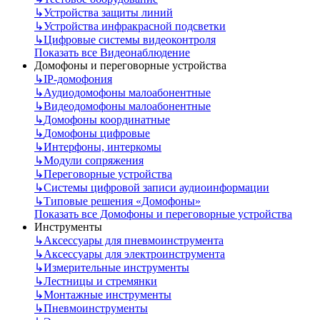
↳
Устройства защиты линий
↳
Устройства инфракрасной подсветки
↳
Цифровые системы видеоконтроля
Показать все Видеонаблюдение
Домофоны и переговорные устройства
↳
IP-домофония
↳
Аудиодомофоны малоабонентные
↳
Видеодомофоны малоабонентные
↳
Домофоны координатные
↳
Домофоны цифровые
↳
Интерфоны, интеркомы
↳
Модули сопряжения
↳
Переговорные устройства
↳
Системы цифровой записи аудиоинформации
↳
Типовые решения «Домофоны»
Показать все Домофоны и переговорные устройства
Инструменты
↳
Аксессуары для пневмоинструмента
↳
Аксессуары для электроинструмента
↳
Измерительные инструменты
↳
Лестницы и стремянки
↳
Монтажные инструменты
↳
Пневмоинструменты