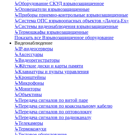
↳
Оборудование СКУД взрывозащищенное
↳
Оповещатели взрывозащищенные
↳
Приборы приемно-контрольные взрывозащищенные
↳
Система ОПС взрывоопасных объектов «Ладога-Ex»
↳
Системы видеонаблюдения взрывозащищенные
↳
Термошкафы взрывозащищенные
Показать все Взрывозащищенное оборудование
Видеонаблюдение
↳
IP-видеосерверы
↳
Аксессуары
↳
Видеорегистраторы
↳
Жёсткие диски и карты памяти
↳
Клавиатуры и пульты управления
↳
Кронштейны
↳
Микрофоны
↳
Мониторы
↳
Объективы
↳
Передача сигналов по витой паре
↳
Передача сигналов по коаксиальному кабелю
↳
Передача сигналов по оптоволокну
↳
Передача сигналов по радиоканалу
↳
Телекамеры
↳
Термокожухи
↳
Тестовое оборудование