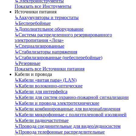
↳
Электроинструменты
Показать все Инструменты
Источники питания
↳
Аккумуляторы и термостаты
↳
Бесперебойные
↳
Дополнительное оборудование
↳
Система распределенного резервированного
электропитания «Лоза»
↳
Специализированные
↳
Стабилизаторы напряжения
↳
Стабилизированные (небесперебойные)
↳
Резервные
Показать все Источники питания
Кабели и провода
↳
Кабели «витая пара» (LAN)
↳
Кабели волоконно-оптические
↳
Кабели для интерфейса
↳
Кабели для систем охранно-пожарной сигнализации
↳
Кабели и провода электротехнические
↳
Кабели комбинированные для видеонаблюдения
↳
Кабели микрофонные с полиэтиленовой изоляцией
↳
Кабели радиочастотные
↳
Провода соединительные для видео/аудиосистем
↳
Провода телефонные распределительные