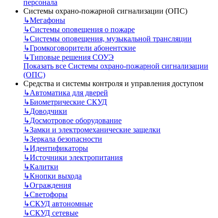
персонала
Системы охрано-пожарной сигнализации (ОПС)
↳
Мегафоны
↳
Системы оповещения о пожаре
↳
Системы оповещения, музыкальной трансляции
↳
Громкоговорители абонентские
↳
Типовые решения СОУЭ
Показать все Системы охрано-пожарной сигнализации
(ОПС)
Средства и системы контроля и управления доступом
↳
Автоматика для дверей
↳
Биометрические СКУД
↳
Доводчики
↳
Досмотровое оборудование
↳
Замки и электромеханические защелки
↳
Зеркала безопасности
↳
Идентификаторы
↳
Источники электропитания
↳
Калитки
↳
Кнопки выхода
↳
Ограждения
↳
Светофоры
↳
СКУД автономные
↳
СКУД сетевые