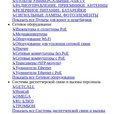
↳
ПУЛЬТЫ УНИВЕРСАЛЬНЫЕ ДЛЯ TV
↳
РАДИОУПРАВЛЕНИЕ. ПРИЕМНИКИ. АНТЕННЫ
↳
РЕЗЕРВНОЕ ПИТАНИЕ. БАТАРЕЙКИ
↳
СИГНАЛЬНЫЕ ЛАМПЫ. ФОТОЭЛЕМЕНТЫ
Показать все Пульты для ворот и шлагбаумов
Сетевое оборудование
↳
Инжекторы и сплиттеры РоЕ
↳
Медиаконвертеры
↳
Оборудование Wi-Fi
↳
Оборудование для усиления сотовой связи
↳
Прочее
↳
Сетевые коммутаторы без РоЕ
↳
Сетевые коммутаторы с РоЕ
↳
Трансиверы (SFP-модули)
↳
Удлинители Ethernet
↳
Удлинители Ethernet с PoE
Показать все Сетевое оборудование
Системы диспетчерской связи и вызова персонала
↳
GETCALL
↳
Hostcall
↳
OMEGA
↳
RU БЛЮЗ
↳
ТРОМБОН
Показать все Системы диспетчерской связи и вызова