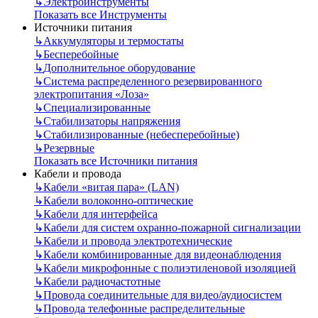
↳
Электроинструменты
Показать все Инструменты
Источники питания
↳
Аккумуляторы и термостаты
↳
Бесперебойные
↳
Дополнительное оборудование
↳
Система распределенного резервированного
электропитания «Лоза»
↳
Специализированные
↳
Стабилизаторы напряжения
↳
Стабилизированные (небесперебойные)
↳
Резервные
Показать все Источники питания
Кабели и провода
↳
Кабели «витая пара» (LAN)
↳
Кабели волоконно-оптические
↳
Кабели для интерфейса
↳
Кабели для систем охранно-пожарной сигнализации
↳
Кабели и провода электротехнические
↳
Кабели комбинированные для видеонаблюдения
↳
Кабели микрофонные с полиэтиленовой изоляцией
↳
Кабели радиочастотные
↳
Провода соединительные для видео/аудиосистем
↳
Провода телефонные распределительные