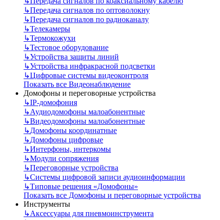
↳
Передача сигналов по коаксиальному кабелю
↳
Передача сигналов по оптоволокну
↳
Передача сигналов по радиоканалу
↳
Телекамеры
↳
Термокожухи
↳
Тестовое оборудование
↳
Устройства защиты линий
↳
Устройства инфракрасной подсветки
↳
Цифровые системы видеоконтроля
Показать все Видеонаблюдение
Домофоны и переговорные устройства
↳
IP-домофония
↳
Аудиодомофоны малоабонентные
↳
Видеодомофоны малоабонентные
↳
Домофоны координатные
↳
Домофоны цифровые
↳
Интерфоны, интеркомы
↳
Модули сопряжения
↳
Переговорные устройства
↳
Системы цифровой записи аудиоинформации
↳
Типовые решения «Домофоны»
Показать все Домофоны и переговорные устройства
Инструменты
↳
Аксессуары для пневмоинструмента