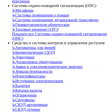
персонала
Системы охрано-пожарной сигнализации (ОПС)
↳
Мегафоны
↳
Системы оповещения о пожаре
↳
Системы оповещения, музыкальной трансляции
↳
Громкоговорители абонентские
↳
Типовые решения СОУЭ
Показать все Системы охрано-пожарной сигнализации
(ОПС)
Средства и системы контроля и управления доступом
↳
Автоматика для дверей
↳
Биометрические СКУД
↳
Доводчики
↳
Досмотровое оборудование
↳
Замки и электромеханические защелки
↳
Зеркала безопасности
↳
Идентификаторы
↳
Источники электропитания
↳
Калитки
↳
Кнопки выхода
↳
Ограждения
↳
Светофоры
↳
СКУД автономные
↳
СКУД сетевые