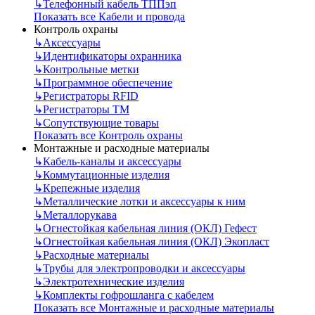
↳
Телефонный кабель ТППэп
Показать все Кабели и провода
Контроль охраны
↳
Аксессуары
↳
Идентификаторы охранника
↳
Контрольные метки
↳
Программное обеспечение
↳
Регистраторы RFID
↳
Регистраторы ТМ
↳
Сопутствующие товары
Показать все Контроль охраны
Монтажные и расходные материалы
↳
Кабель-каналы и аксессуары
↳
Коммутационные изделия
↳
Крепежные изделия
↳
Металлические лотки и аксессуары к ним
↳
Металлорукава
↳
Огнестойкая кабельная линия (ОКЛ) Гефест
↳
Огнестойкая кабельная линия (ОКЛ) Экопласт
↳
Расходные материалы
↳
Трубы для электропроводки и аксессуары
↳
Электротехнические изделия
↳
Комплекты гофрошланга с кабелем
Показать все Монтажные и расходные материалы