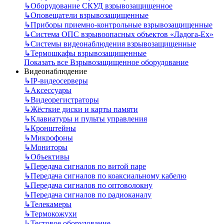
↳
Оборудование СКУД взрывозащищенное
↳
Оповещатели взрывозащищенные
↳
Приборы приемно-контрольные взрывозащищенные
↳
Система ОПС взрывоопасных объектов «Ладога-Ex»
↳
Системы видеонаблюдения взрывозащищенные
↳
Термошкафы взрывозащищенные
Показать все Взрывозащищенное оборудование
Видеонаблюдение
↳
IP-видеосерверы
↳
Аксессуары
↳
Видеорегистраторы
↳
Жёсткие диски и карты памяти
↳
Клавиатуры и пульты управления
↳
Кронштейны
↳
Микрофоны
↳
Мониторы
↳
Объективы
↳
Передача сигналов по витой паре
↳
Передача сигналов по коаксиальному кабелю
↳
Передача сигналов по оптоволокну
↳
Передача сигналов по радиоканалу
↳
Телекамеры
↳
Термокожухи
↳
Тестовое оборудование