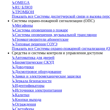
↳
OMEGA
↳
RU БЛЮЗ
↳
ТРОМБОН
Показать все Системы диспетчерской связи и вызова пер
Системы охрано-пожарной сигнализации (ОПС)
↳
Мегафоны
↳
Системы оповещения о пожаре
↳
Системы оповещения, музыкальной трансляции
↳
Громкоговорители абонентские
↳
Типовые решения СОУЭ
Показать все Системы охрано-пожарной сигнализации (
Средства и системы контроля и управления доступом
↳
Автоматика для дверей
↳
Биометрические СКУД
↳
Доводчики
↳
Досмотровое оборудование
↳
Замки и электромеханические защелки
↳
Зеркала безопасности
↳
Идентификаторы
↳
Источники электропитания
↳
Калитки
↳
Кнопки выхода
↳
Ограждения
↳
Светофоры