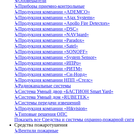
↳
Оповещатели
↳
Приборы приемно-контрольные
↳
Продукция компании «ADEMCO»
↳
Продукция компании «Ajax Systems»
↳
Продукция компании «Apollo Fire Detectors»
↳
Продукция компании «DSC»
↳
Продукция компании «NAVIgard»
↳
Продукция компании «Paradox»
↳
Продукция компании «Satel»
↳
Продукция компании «SONOFF»
↳
Продукция компании «System Sensor»
↳
Продукция компании «ИПРо»
↳
Продукция компании «РИТМ»
↳
Продукция компании «Си-Норд»
↳
Продукция компании НПП «Стелс»
↳
Радиоканальные системы
↳
Система Умный двор «БАСТИОН Smart Yard»
↳
Система Умный дом «RUBETEK»
↳
Системы передачи извещений
↳
Продукция компании «Hikvision»
↳
Типовые решения ОПС
Показать все Средства и системы охранно-пожарной сиг
Средства пожаротушения
↳
Вентили пожарные