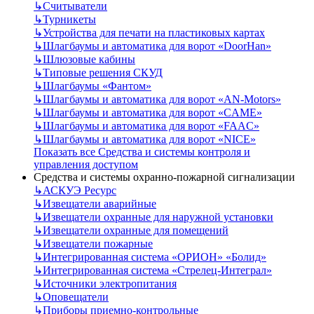
↳
Считыватели
↳
Турникеты
↳
Устройства для печати на пластиковых картах
↳
Шлагбаумы и автоматика для ворот «DoorHan»
↳
Шлюзовые кабины
↳
Типовые решения СКУД
↳
Шлагбаумы «Фантом»
↳
Шлагбаумы и автоматика для ворот «AN-Motors»
↳
Шлагбаумы и автоматика для ворот «CAME»
↳
Шлагбаумы и автоматика для ворот «FAAC»
↳
Шлагбаумы и автоматика для ворот «NICE»
Показать все Средства и системы контроля и
управления доступом
Средства и системы охранно-пожарной сигнализации
↳
АСКУЭ Ресурс
↳
Извещатели аварийные
↳
Извещатели охранные для наружной установки
↳
Извещатели охранные для помещений
↳
Извещатели пожарные
↳
Интегрированная система «ОРИОН» «Болид»
↳
Интегрированная система «Стрелец-Интеграл»
↳
Источники электропитания
↳
Оповещатели
↳
Приборы приемно-контрольные