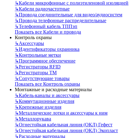
↳
Кабели микрофонные с полиэтиленовой изоляцией
↳
Кабели радиочастотные
↳
Провода соединительные для видео/аудиосистем
↳
Провода телефонные распределительные
↳
Телефонный кабель ТППэп
Показать все Кабели и провода
Контроль охраны
↳
Аксессуары
↳
Идентификаторы охранника
↳
Контрольные метки
↳
Программное обеспечение
↳
Регистраторы RFID
↳
Регистраторы ТМ
↳
Сопутствующие товары
Показать все Контроль охраны
Монтажные и расходные материалы
↳
Кабель-каналы и аксессуары
↳
Коммутационные изделия
↳
Крепежные изделия
↳
Металлические лотки и аксессуары к ним
↳
Металлорукава
↳
Огнестойкая кабельная линия (ОКЛ) Гефест
↳
Огнестойкая кабельная линия (ОКЛ) Экопласт
↳
Расходные материалы