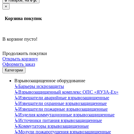
0
товаров,
на
0 р.
×
Корзина покупок
В корзине пусто!
Продолжить покупки
Открыть корзину
Оформить заказ
Категории
Взрывозащищенное оборудование
↳
Барьеры искрозащиты
↳
Взрывозащищенный комплекс ОПС «ЯУЗА-Ех»
↳
Извещатели аварийные взрывозащищенные
↳
Извещатели охранные взрывозащищенные
↳
Извещатели пожарные взрывозащищенные
↳
Изделия коммутационные взрывозащищенные
↳
Источники питания взрывозащищенные
↳
Коммутаторы взрывозащищенные
↳
Модули пожаротушения взрывозащищенные