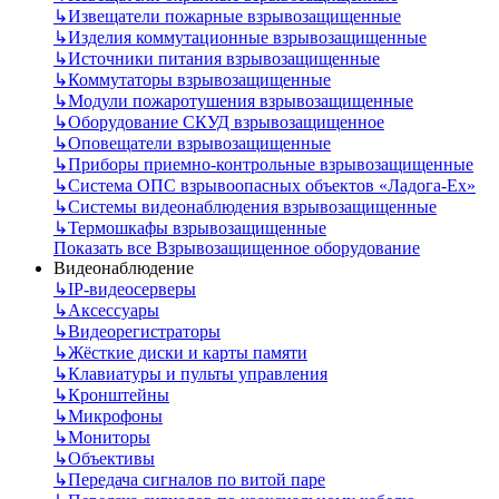
↳
Извещатели пожарные взрывозащищенные
↳
Изделия коммутационные взрывозащищенные
↳
Источники питания взрывозащищенные
↳
Коммутаторы взрывозащищенные
↳
Модули пожаротушения взрывозащищенные
↳
Оборудование СКУД взрывозащищенное
↳
Оповещатели взрывозащищенные
↳
Приборы приемно-контрольные взрывозащищенные
↳
Система ОПС взрывоопасных объектов «Ладога-Ex»
↳
Системы видеонаблюдения взрывозащищенные
↳
Термошкафы взрывозащищенные
Показать все Взрывозащищенное оборудование
Видеонаблюдение
↳
IP-видеосерверы
↳
Аксессуары
↳
Видеорегистраторы
↳
Жёсткие диски и карты памяти
↳
Клавиатуры и пульты управления
↳
Кронштейны
↳
Микрофоны
↳
Мониторы
↳
Объективы
↳
Передача сигналов по витой паре