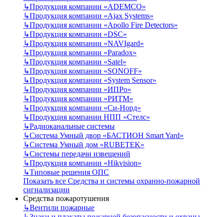
↳
Продукция компании «ADEMCO»
↳
Продукция компании «Ajax Systems»
↳
Продукция компании «Apollo Fire Detectors»
↳
Продукция компании «DSC»
↳
Продукция компании «NAVIgard»
↳
Продукция компании «Paradox»
↳
Продукция компании «Satel»
↳
Продукция компании «SONOFF»
↳
Продукция компании «System Sensor»
↳
Продукция компании «ИПРо»
↳
Продукция компании «РИТМ»
↳
Продукция компании «Си-Норд»
↳
Продукция компании НПП «Стелс»
↳
Радиоканальные системы
↳
Система Умный двор «БАСТИОН Smart Yard»
↳
Система Умный дом «RUBETEK»
↳
Системы передачи извещений
↳
Продукция компании «Hikvision»
↳
Типовые решения ОПС
Показать все Средства и системы охранно-пожарной
сигнализации
Средства пожаротушения
↳
Вентили пожарные
↳
Знаки и плакаты пожарной безопасности и охраны