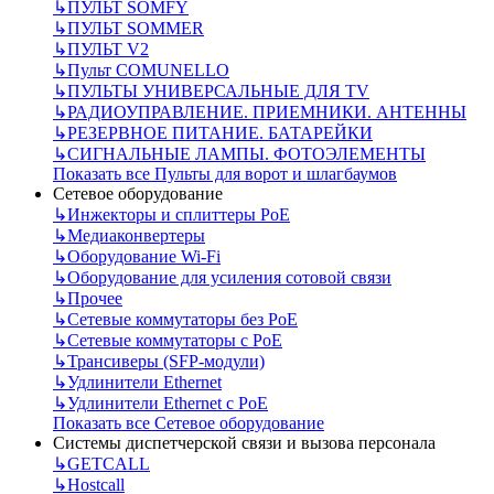
↳
ПУЛЬТ SOMFY
↳
ПУЛЬТ SOMMER
↳
ПУЛЬТ V2
↳
Пульт СOMUNELLO
↳
ПУЛЬТЫ УНИВЕРСАЛЬНЫЕ ДЛЯ TV
↳
РАДИОУПРАВЛЕНИЕ. ПРИЕМНИКИ. АНТЕННЫ
↳
РЕЗЕРВНОЕ ПИТАНИЕ. БАТАРЕЙКИ
↳
СИГНАЛЬНЫЕ ЛАМПЫ. ФОТОЭЛЕМЕНТЫ
Показать все Пульты для ворот и шлагбаумов
Сетевое оборудование
↳
Инжекторы и сплиттеры РоЕ
↳
Медиаконвертеры
↳
Оборудование Wi-Fi
↳
Оборудование для усиления сотовой связи
↳
Прочее
↳
Сетевые коммутаторы без РоЕ
↳
Сетевые коммутаторы с РоЕ
↳
Трансиверы (SFP-модули)
↳
Удлинители Ethernet
↳
Удлинители Ethernet с PoE
Показать все Сетевое оборудование
Системы диспетчерской связи и вызова персонала
↳
GETCALL
↳
Hostcall