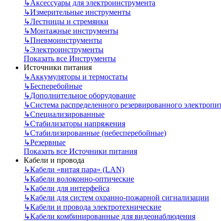
↳
Аксессуары для электроинструмента
↳
Измерительные инструменты
↳
Лестницы и стремянки
↳
Монтажные инструменты
↳
Пневмоинструменты
↳
Электроинструменты
Показать все Инструменты
Источники питания
↳
Аккумуляторы и термостаты
↳
Бесперебойные
↳
Дополнительное оборудование
↳
Система распределенного резервированного электропи
↳
Специализированные
↳
Стабилизаторы напряжения
↳
Стабилизированные (небесперебойные)
↳
Резервные
Показать все Источники питания
Кабели и провода
↳
Кабели «витая пара» (LAN)
↳
Кабели волоконно-оптические
↳
Кабели для интерфейса
↳
Кабели для систем охранно-пожарной сигнализации
↳
Кабели и провода электротехнические
↳
Кабели комбинированные для видеонаблюдения