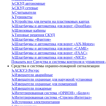
↳
СКУД автономные
↳
СКУД сетевые
↳
Считыватели
↳
Турникеты
↳
Устройства для печати на пластиковых картах
↳
Шлагбаумы и автоматика для ворот «DoorHan»
↳
Шлюзовые кабины
↳
Типовые решения СКУД
↳
Шлагбаумы «Фантом»
↳
Шлагбаумы и автоматика для ворот «AN-Motors»
↳
Шлагбаумы и автоматика для ворот «CAME»
↳
Шлагбаумы и автоматика для ворот «FAAC»
↳
Шлагбаумы и автоматика для ворот «NICE»
Показать все Средства и системы контроля и управления
Средства и системы охранно-пожарной сигнализации
↳
АСКУЭ Ресурс
↳
Извещатели аварийные
↳
Извещатели охранные для наружной установки
↳
Извещатели охранные для помещений
↳
Извещатели пожарные
↳
Интегрированная система «ОРИОН» «Болид»
↳
Интегрированная система «Стрелец-Интеграл»
↳
Источники электропитания