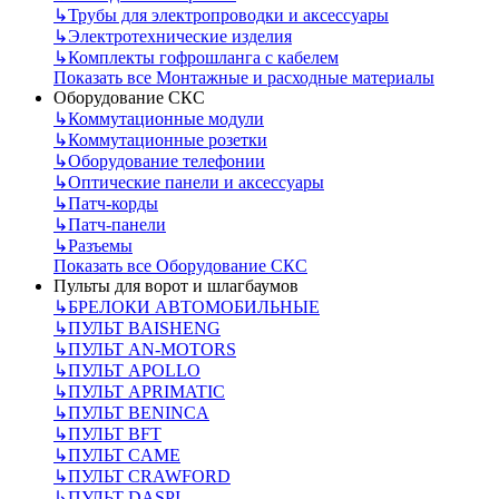
↳
Трубы для электропроводки и аксессуары
↳
Электротехнические изделия
↳
Комплекты гофрошланга с кабелем
Показать все Монтажные и расходные материалы
Оборудование СКС
↳
Коммутационные модули
↳
Коммутационные розетки
↳
Оборудование телефонии
↳
Оптические панели и аксессуары
↳
Патч-корды
↳
Патч-панели
↳
Разъемы
Показать все Оборудование СКС
Пульты для ворот и шлагбаумов
↳
БРЕЛОКИ АВТОМОБИЛЬНЫЕ
↳
ПУЛЬТ BAISHENG
↳
ПУЛЬТ AN-MOTORS
↳
ПУЛЬТ APOLLO
↳
ПУЛЬТ APRIMATIC
↳
ПУЛЬТ BENINCA
↳
ПУЛЬТ BFT
↳
ПУЛЬТ CAME
↳
ПУЛЬТ CRAWFORD
↳
ПУЛЬТ DASPI