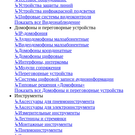
↳
Устройства защиты линий
↳
Устройства инфракрасной подсветки
↳
Цифровые системы видеоконтроля
Показать все Видеонаблюдение
Домофоны и переговорные устройства
↳
IP-домофония
↳
Аудиодомофоны малоабонентные
↳
Видеодомофоны малоабонентные
↳
Домофоны координатные
↳
Домофоны цифровые
↳
Интерфоны, интеркомы
↳
Модули сопряжения
↳
Переговорные устройства
↳
Системы цифровой записи аудиоинформации
↳
Типовые решения «Домофоны»
Показать все Домофоны и переговорные устройства
Инструменты
↳
Аксессуары для пневмоинструмента
↳
Аксессуары для электроинструмента
↳
Измерительные инструменты
↳
Лестницы и стремянки
↳
Монтажные инструменты
↳
Пневмоинструменты