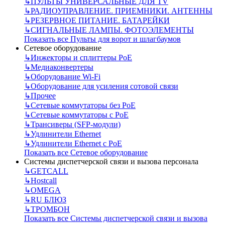
↳
ПУЛЬТЫ УНИВЕРСАЛЬНЫЕ ДЛЯ TV
↳
РАДИОУПРАВЛЕНИЕ. ПРИЕМНИКИ. АНТЕННЫ
↳
РЕЗЕРВНОЕ ПИТАНИЕ. БАТАРЕЙКИ
↳
СИГНАЛЬНЫЕ ЛАМПЫ. ФОТОЭЛЕМЕНТЫ
Показать все Пульты для ворот и шлагбаумов
Сетевое оборудование
↳
Инжекторы и сплиттеры РоЕ
↳
Медиаконвертеры
↳
Оборудование Wi-Fi
↳
Оборудование для усиления сотовой связи
↳
Прочее
↳
Сетевые коммутаторы без РоЕ
↳
Сетевые коммутаторы с РоЕ
↳
Трансиверы (SFP-модули)
↳
Удлинители Ethernet
↳
Удлинители Ethernet с PoE
Показать все Сетевое оборудование
Системы диспетчерской связи и вызова персонала
↳
GETCALL
↳
Hostcall
↳
OMEGA
↳
RU БЛЮЗ
↳
ТРОМБОН
Показать все Системы диспетчерской связи и вызова