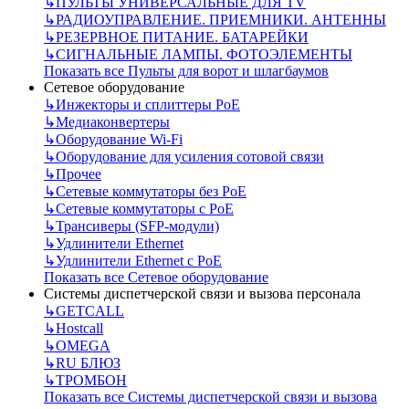
↳
ПУЛЬТЫ УНИВЕРСАЛЬНЫЕ ДЛЯ TV
↳
РАДИОУПРАВЛЕНИЕ. ПРИЕМНИКИ. АНТЕННЫ
↳
РЕЗЕРВНОЕ ПИТАНИЕ. БАТАРЕЙКИ
↳
СИГНАЛЬНЫЕ ЛАМПЫ. ФОТОЭЛЕМЕНТЫ
Показать все Пульты для ворот и шлагбаумов
Сетевое оборудование
↳
Инжекторы и сплиттеры РоЕ
↳
Медиаконвертеры
↳
Оборудование Wi-Fi
↳
Оборудование для усиления сотовой связи
↳
Прочее
↳
Сетевые коммутаторы без РоЕ
↳
Сетевые коммутаторы с РоЕ
↳
Трансиверы (SFP-модули)
↳
Удлинители Ethernet
↳
Удлинители Ethernet с PoE
Показать все Сетевое оборудование
Системы диспетчерской связи и вызова персонала
↳
GETCALL
↳
Hostcall
↳
OMEGA
↳
RU БЛЮЗ
↳
ТРОМБОН
Показать все Системы диспетчерской связи и вызова