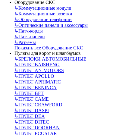
Оборудование СКС
↳
Коммутационные модули
↳
Коммутационные розетки
↳
Оборудование телефонии
↳
Оптические панели и аксессуары
↳
Патч-корды
↳
Патч-панели
↳
Разъемы
Показать все Оборудование СКС
Пульты для ворот и шлагбаумов
↳
БРЕЛОКИ АВТОМОБИЛЬНЫЕ
↳
ПУЛЬТ BAISHENG
↳
ПУЛЬТ AN-MOTORS
↳
ПУЛЬТ APOLLO
↳
ПУЛЬТ APRIMATIC
↳
ПУЛЬТ BENINCA
↳
ПУЛЬТ BFT
↳
ПУЛЬТ CAME
↳
ПУЛЬТ CRAWFORD
↳
ПУЛЬТ DASPI
↳
ПУЛЬТ DEA
↳
ПУЛЬТ DITEC
↳
ПУЛЬТ DOORHAN
↳
ПУЛЬТ ECOSTAR