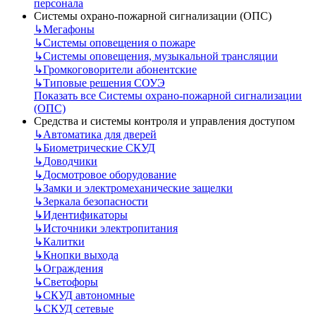
персонала
Системы охрано-пожарной сигнализации (ОПС)
↳
Мегафоны
↳
Системы оповещения о пожаре
↳
Системы оповещения, музыкальной трансляции
↳
Громкоговорители абонентские
↳
Типовые решения СОУЭ
Показать все Системы охрано-пожарной сигнализации
(ОПС)
Средства и системы контроля и управления доступом
↳
Автоматика для дверей
↳
Биометрические СКУД
↳
Доводчики
↳
Досмотровое оборудование
↳
Замки и электромеханические защелки
↳
Зеркала безопасности
↳
Идентификаторы
↳
Источники электропитания
↳
Калитки
↳
Кнопки выхода
↳
Ограждения
↳
Светофоры
↳
СКУД автономные
↳
СКУД сетевые