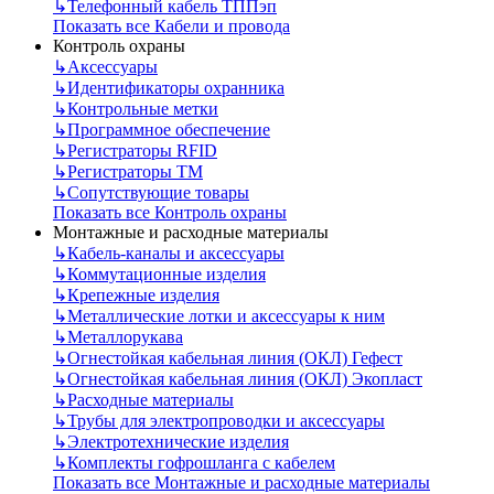
↳
Телефонный кабель ТППэп
Показать все Кабели и провода
Контроль охраны
↳
Аксессуары
↳
Идентификаторы охранника
↳
Контрольные метки
↳
Программное обеспечение
↳
Регистраторы RFID
↳
Регистраторы ТМ
↳
Сопутствующие товары
Показать все Контроль охраны
Монтажные и расходные материалы
↳
Кабель-каналы и аксессуары
↳
Коммутационные изделия
↳
Крепежные изделия
↳
Металлические лотки и аксессуары к ним
↳
Металлорукава
↳
Огнестойкая кабельная линия (ОКЛ) Гефест
↳
Огнестойкая кабельная линия (ОКЛ) Экопласт
↳
Расходные материалы
↳
Трубы для электропроводки и аксессуары
↳
Электротехнические изделия
↳
Комплекты гофрошланга с кабелем
Показать все Монтажные и расходные материалы