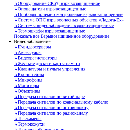
↳
Оборудование СКУД взрывозащищенное
↳
Оповещатели взрывозащищенные
↳
Приборы приемно-контрольные взрывозащищенные
↳
Система ОПС взрывоопасных объектов «Ладога-Ex»
↳
Системы видеонаблюдения взрывозащищенные
↳
Термошкафы взрывозащищенные
Показать все Взрывозащищенное оборудование
Видеонаблюдение
↳
IP-видеосерверы
↳
Аксессуары
↳
Видеорегистраторы
↳
Жёсткие диски и карты памяти
↳
Клавиатуры и пульты управления
↳
Кронштейны
↳
Микрофоны
↳
Мониторы
↳
Объективы
↳
Передача сигналов по витой паре
↳
Передача сигналов по коаксиальному кабелю
↳
Передача сигналов по оптоволокну
↳
Передача сигналов по радиоканалу
↳
Телекамеры
↳
Термокожухи
↳
Тестовое оборудование