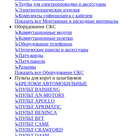
↳
Трубы для электропроводки и аксессуары
↳
Электротехнические изделия
↳
Комплекты гофрошланга с кабелем
Показать все Монтажные и расходные материалы
Оборудование СКС
↳
Коммутационные модули
↳
Коммутационные розетки
↳
Оборудование телефонии
↳
Оптические панели и аксессуары
↳
Патч-корды
↳
Патч-панели
↳
Разъемы
Показать все Оборудование СКС
Пульты для ворот и шлагбаумов
↳
БРЕЛОКИ АВТОМОБИЛЬНЫЕ
↳
ПУЛЬТ BAISHENG
↳
ПУЛЬТ AN-MOTORS
↳
ПУЛЬТ APOLLO
↳
ПУЛЬТ APRIMATIC
↳
ПУЛЬТ BENINCA
↳
ПУЛЬТ BFT
↳
ПУЛЬТ CAME
↳
ПУЛЬТ CRAWFORD
↳
ПУЛЬТ DASPI