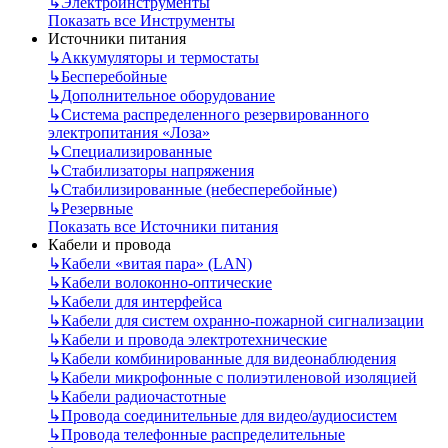
↳
Электроинструменты
Показать все Инструменты
Источники питания
↳
Аккумуляторы и термостаты
↳
Бесперебойные
↳
Дополнительное оборудование
↳
Система распределенного резервированного
электропитания «Лоза»
↳
Специализированные
↳
Стабилизаторы напряжения
↳
Стабилизированные (небесперебойные)
↳
Резервные
Показать все Источники питания
Кабели и провода
↳
Кабели «витая пара» (LAN)
↳
Кабели волоконно-оптические
↳
Кабели для интерфейса
↳
Кабели для систем охранно-пожарной сигнализации
↳
Кабели и провода электротехнические
↳
Кабели комбинированные для видеонаблюдения
↳
Кабели микрофонные с полиэтиленовой изоляцией
↳
Кабели радиочастотные
↳
Провода соединительные для видео/аудиосистем
↳
Провода телефонные распределительные