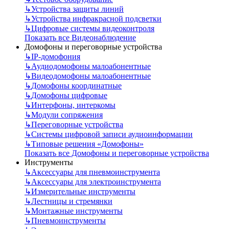
↳
Устройства защиты линий
↳
Устройства инфракрасной подсветки
↳
Цифровые системы видеоконтроля
Показать все Видеонаблюдение
Домофоны и переговорные устройства
↳
IP-домофония
↳
Аудиодомофоны малоабонентные
↳
Видеодомофоны малоабонентные
↳
Домофоны координатные
↳
Домофоны цифровые
↳
Интерфоны, интеркомы
↳
Модули сопряжения
↳
Переговорные устройства
↳
Системы цифровой записи аудиоинформации
↳
Типовые решения «Домофоны»
Показать все Домофоны и переговорные устройства
Инструменты
↳
Аксессуары для пневмоинструмента
↳
Аксессуары для электроинструмента
↳
Измерительные инструменты
↳
Лестницы и стремянки
↳
Монтажные инструменты
↳
Пневмоинструменты