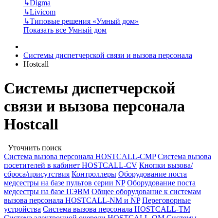
↳
Digma
↳
Livicom
↳
Типовые решения «Умный дом»
Показать все Умный дом
Системы диспетчерской связи и вызова персонала
Hostcall
Системы диспетчерской
связи и вызова персонала
Hostcall
Уточнить поиск
Cистема вызова персонала HOSTCALL-CMP
Cистема вызова
посетителей в кабинет HOSTCALL-CV
Кнопки вызова/
сброса/присутствия
Контроллеры
Оборудование поста
медсестры на базе пультов серии NP
Оборудование поста
медсестры на базе ПЭВМ
Общее оборудование к системам
вызова персонала HOSTCALL-NM и NP
Переговорные
устройства
Система вызова персонала HOSTCALL-TM
Система электронной очереди HOSTCALL-QM
Системы