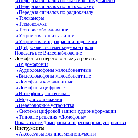
↳
Передача сигналов по коаксиальному кабелю
↳
Передача сигналов по оптоволокну
↳
Передача сигналов по радиоканалу
↳
Телекамеры
↳
Термокожухи
↳
Тестовое оборудование
↳
Устройства защиты линий
↳
Устройства инфракрасной подсветки
↳
Цифровые системы видеоконтроля
Показать все Видеонаблюдение
Домофоны и переговорные устройства
↳
IP-домофония
↳
Аудиодомофоны малоабонентные
↳
Видеодомофоны малоабонентные
↳
Домофоны координатные
↳
Домофоны цифровые
↳
Интерфоны, интеркомы
↳
Модули сопряжения
↳
Переговорные устройства
↳
Системы цифровой записи аудиоинформации
↳
Типовые решения «Домофоны»
Показать все Домофоны и переговорные устройства
Инструменты
↳
Аксессуары для пневмоинструмента