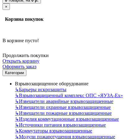
0
товаров,
на
0 р.
×
Корзина покупок
В корзине пусто!
Продолжить покупки
Открыть корзину
Оформить заказ
Категории
Взрывозащищенное оборудование
↳
Барьеры искрозащиты
↳
Взрывозащищенный комплекс ОПС «ЯУЗА-Ех»
↳
Извещатели аварийные взрывозащищенные
↳
Извещатели охранные взрывозащищенные
↳
Извещатели пожарные взрывозащищенные
↳
Изделия коммутационные взрывозащищенные
↳
Источники питания взрывозащищенные
↳
Коммутаторы взрывозащищенные
↳
Модули пожаротушения взрывозащищенные