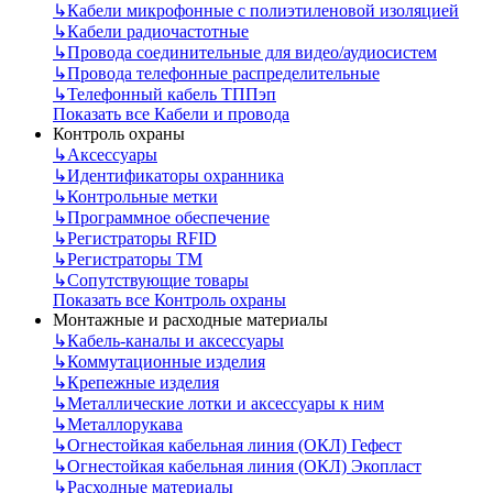
↳
Кабели микрофонные с полиэтиленовой изоляцией
↳
Кабели радиочастотные
↳
Провода соединительные для видео/аудиосистем
↳
Провода телефонные распределительные
↳
Телефонный кабель ТППэп
Показать все Кабели и провода
Контроль охраны
↳
Аксессуары
↳
Идентификаторы охранника
↳
Контрольные метки
↳
Программное обеспечение
↳
Регистраторы RFID
↳
Регистраторы ТМ
↳
Сопутствующие товары
Показать все Контроль охраны
Монтажные и расходные материалы
↳
Кабель-каналы и аксессуары
↳
Коммутационные изделия
↳
Крепежные изделия
↳
Металлические лотки и аксессуары к ним
↳
Металлорукава
↳
Огнестойкая кабельная линия (ОКЛ) Гефест
↳
Огнестойкая кабельная линия (ОКЛ) Экопласт
↳
Расходные материалы