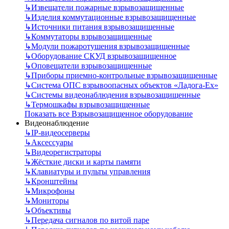
↳
Извещатели пожарные взрывозащищенные
↳
Изделия коммутационные взрывозащищенные
↳
Источники питания взрывозащищенные
↳
Коммутаторы взрывозащищенные
↳
Модули пожаротушения взрывозащищенные
↳
Оборудование СКУД взрывозащищенное
↳
Оповещатели взрывозащищенные
↳
Приборы приемно-контрольные взрывозащищенные
↳
Система ОПС взрывоопасных объектов «Ладога-Ex»
↳
Системы видеонаблюдения взрывозащищенные
↳
Термошкафы взрывозащищенные
Показать все Взрывозащищенное оборудование
Видеонаблюдение
↳
IP-видеосерверы
↳
Аксессуары
↳
Видеорегистраторы
↳
Жёсткие диски и карты памяти
↳
Клавиатуры и пульты управления
↳
Кронштейны
↳
Микрофоны
↳
Мониторы
↳
Объективы
↳
Передача сигналов по витой паре