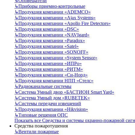
↳
Оповещатели
↳
Приборы приемно-контрольные
↳
Продукция компании «ADEMCO»
↳
Продукция компании «Ajax Systems»
↳
Продукция компании «Apollo Fire Detectors»
↳
Продукция компании «DSC»
↳
Продукция компании «NAVIgard»
↳
Продукция компании «Paradox»
↳
Продукция компании «Satel»
↳
Продукция компании «SONOFF»
↳
Продукция компании «System Sensor»
↳
Продукция компании «ИПРо»
↳
Продукция компании «РИТМ»
↳
Продукция компании «Си-Норд»
↳
Продукция компании НПП «Стелс»
↳
Радиоканальные системы
↳
Система Умный двор «БАСТИОН Smart Yard»
↳
Система Умный дом «RUBETEK»
↳
Системы передачи извещений
↳
Продукция компании «Hikvision»
↳
Типовые решения ОПС
Показать все Средства и системы охранно-пожарной сиг
Средства пожаротушения
↳
Вентили пожарные