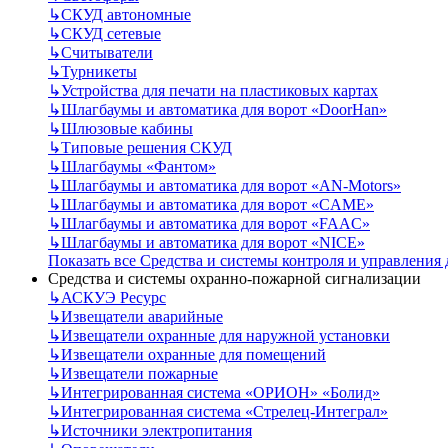
↳
СКУД автономные
↳
СКУД сетевые
↳
Считыватели
↳
Турникеты
↳
Устройства для печати на пластиковых картах
↳
Шлагбаумы и автоматика для ворот «DoorHan»
↳
Шлюзовые кабины
↳
Типовые решения СКУД
↳
Шлагбаумы «Фантом»
↳
Шлагбаумы и автоматика для ворот «AN-Motors»
↳
Шлагбаумы и автоматика для ворот «CAME»
↳
Шлагбаумы и автоматика для ворот «FAAC»
↳
Шлагбаумы и автоматика для ворот «NICE»
Показать все Средства и системы контроля и управления
Средства и системы охранно-пожарной сигнализации
↳
АСКУЭ Ресурс
↳
Извещатели аварийные
↳
Извещатели охранные для наружной установки
↳
Извещатели охранные для помещений
↳
Извещатели пожарные
↳
Интегрированная система «ОРИОН» «Болид»
↳
Интегрированная система «Стрелец-Интеграл»
↳
Источники электропитания