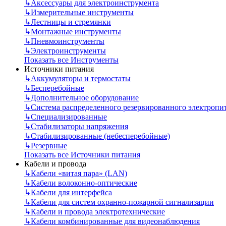
↳
Аксессуары для электроинструмента
↳
Измерительные инструменты
↳
Лестницы и стремянки
↳
Монтажные инструменты
↳
Пневмоинструменты
↳
Электроинструменты
Показать все Инструменты
Источники питания
↳
Аккумуляторы и термостаты
↳
Бесперебойные
↳
Дополнительное оборудование
↳
Система распределенного резервированного электропи
↳
Специализированные
↳
Стабилизаторы напряжения
↳
Стабилизированные (небесперебойные)
↳
Резервные
Показать все Источники питания
Кабели и провода
↳
Кабели «витая пара» (LAN)
↳
Кабели волоконно-оптические
↳
Кабели для интерфейса
↳
Кабели для систем охранно-пожарной сигнализации
↳
Кабели и провода электротехнические
↳
Кабели комбинированные для видеонаблюдения