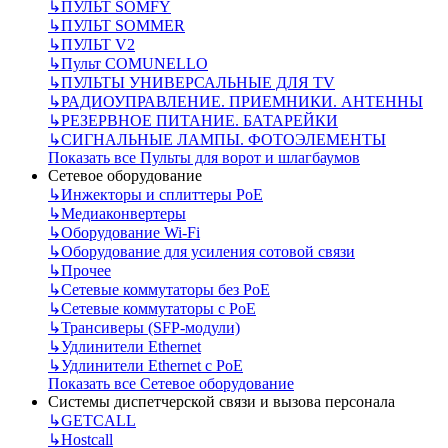
↳
ПУЛЬТ SOMFY
↳
ПУЛЬТ SOMMER
↳
ПУЛЬТ V2
↳
Пульт СOMUNELLO
↳
ПУЛЬТЫ УНИВЕРСАЛЬНЫЕ ДЛЯ TV
↳
РАДИОУПРАВЛЕНИЕ. ПРИЕМНИКИ. АНТЕННЫ
↳
РЕЗЕРВНОЕ ПИТАНИЕ. БАТАРЕЙКИ
↳
СИГНАЛЬНЫЕ ЛАМПЫ. ФОТОЭЛЕМЕНТЫ
Показать все Пульты для ворот и шлагбаумов
Сетевое оборудование
↳
Инжекторы и сплиттеры РоЕ
↳
Медиаконвертеры
↳
Оборудование Wi-Fi
↳
Оборудование для усиления сотовой связи
↳
Прочее
↳
Сетевые коммутаторы без РоЕ
↳
Сетевые коммутаторы с РоЕ
↳
Трансиверы (SFP-модули)
↳
Удлинители Ethernet
↳
Удлинители Ethernet с PoE
Показать все Сетевое оборудование
Системы диспетчерской связи и вызова персонала
↳
GETCALL
↳
Hostcall