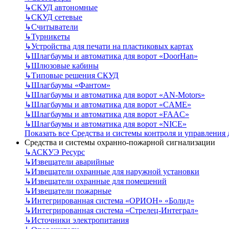
↳
СКУД автономные
↳
СКУД сетевые
↳
Считыватели
↳
Турникеты
↳
Устройства для печати на пластиковых картах
↳
Шлагбаумы и автоматика для ворот «DoorHan»
↳
Шлюзовые кабины
↳
Типовые решения СКУД
↳
Шлагбаумы «Фантом»
↳
Шлагбаумы и автоматика для ворот «AN-Motors»
↳
Шлагбаумы и автоматика для ворот «CAME»
↳
Шлагбаумы и автоматика для ворот «FAAC»
↳
Шлагбаумы и автоматика для ворот «NICE»
Показать все Средства и системы контроля и управления
Средства и системы охранно-пожарной сигнализации
↳
АСКУЭ Ресурс
↳
Извещатели аварийные
↳
Извещатели охранные для наружной установки
↳
Извещатели охранные для помещений
↳
Извещатели пожарные
↳
Интегрированная система «ОРИОН» «Болид»
↳
Интегрированная система «Стрелец-Интеграл»
↳
Источники электропитания