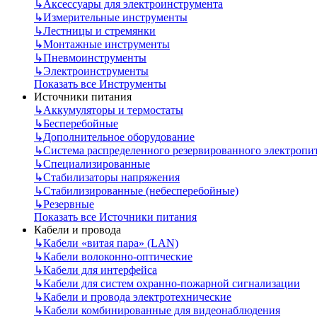
↳
Аксессуары для электроинструмента
↳
Измерительные инструменты
↳
Лестницы и стремянки
↳
Монтажные инструменты
↳
Пневмоинструменты
↳
Электроинструменты
Показать все Инструменты
Источники питания
↳
Аккумуляторы и термостаты
↳
Бесперебойные
↳
Дополнительное оборудование
↳
Система распределенного резервированного электропи
↳
Специализированные
↳
Стабилизаторы напряжения
↳
Стабилизированные (небесперебойные)
↳
Резервные
Показать все Источники питания
Кабели и провода
↳
Кабели «витая пара» (LAN)
↳
Кабели волоконно-оптические
↳
Кабели для интерфейса
↳
Кабели для систем охранно-пожарной сигнализации
↳
Кабели и провода электротехнические
↳
Кабели комбинированные для видеонаблюдения