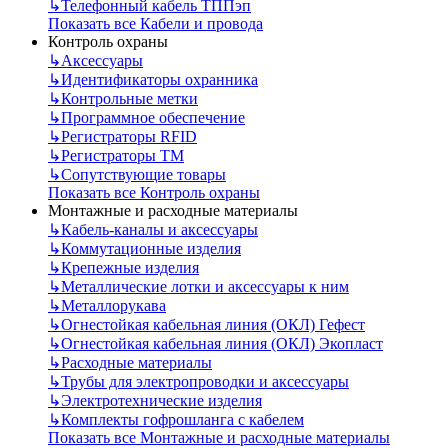
↳
Телефонный кабель ТППэп
Показать все Кабели и провода
Контроль охраны
↳
Аксессуары
↳
Идентификаторы охранника
↳
Контрольные метки
↳
Программное обеспечение
↳
Регистраторы RFID
↳
Регистраторы ТМ
↳
Сопутствующие товары
Показать все Контроль охраны
Монтажные и расходные материалы
↳
Кабель-каналы и аксессуары
↳
Коммутационные изделия
↳
Крепежные изделия
↳
Металлические лотки и аксессуары к ним
↳
Металлорукава
↳
Огнестойкая кабельная линия (ОКЛ) Гефест
↳
Огнестойкая кабельная линия (ОКЛ) Экопласт
↳
Расходные материалы
↳
Трубы для электропроводки и аксессуары
↳
Электротехнические изделия
↳
Комплекты гофрошланга с кабелем
Показать все Монтажные и расходные материалы