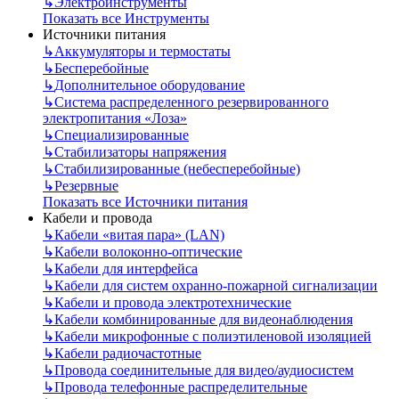
↳
Электроинструменты
Показать все Инструменты
Источники питания
↳
Аккумуляторы и термостаты
↳
Бесперебойные
↳
Дополнительное оборудование
↳
Система распределенного резервированного
электропитания «Лоза»
↳
Специализированные
↳
Стабилизаторы напряжения
↳
Стабилизированные (небесперебойные)
↳
Резервные
Показать все Источники питания
Кабели и провода
↳
Кабели «витая пара» (LAN)
↳
Кабели волоконно-оптические
↳
Кабели для интерфейса
↳
Кабели для систем охранно-пожарной сигнализации
↳
Кабели и провода электротехнические
↳
Кабели комбинированные для видеонаблюдения
↳
Кабели микрофонные с полиэтиленовой изоляцией
↳
Кабели радиочастотные
↳
Провода соединительные для видео/аудиосистем
↳
Провода телефонные распределительные