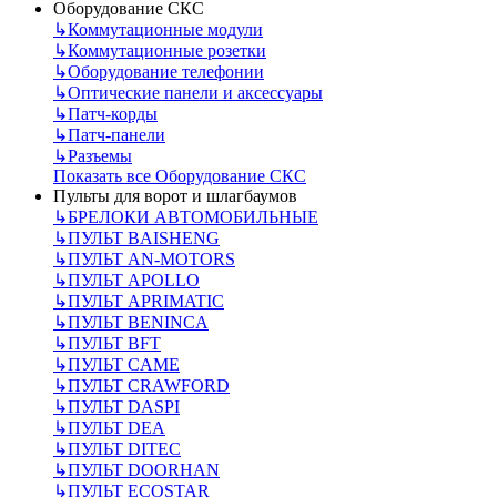
Оборудование СКС
↳
Коммутационные модули
↳
Коммутационные розетки
↳
Оборудование телефонии
↳
Оптические панели и аксессуары
↳
Патч-корды
↳
Патч-панели
↳
Разъемы
Показать все Оборудование СКС
Пульты для ворот и шлагбаумов
↳
БРЕЛОКИ АВТОМОБИЛЬНЫЕ
↳
ПУЛЬТ BAISHENG
↳
ПУЛЬТ AN-MOTORS
↳
ПУЛЬТ APOLLO
↳
ПУЛЬТ APRIMATIC
↳
ПУЛЬТ BENINCA
↳
ПУЛЬТ BFT
↳
ПУЛЬТ CAME
↳
ПУЛЬТ CRAWFORD
↳
ПУЛЬТ DASPI
↳
ПУЛЬТ DEA
↳
ПУЛЬТ DITEC
↳
ПУЛЬТ DOORHAN
↳
ПУЛЬТ ECOSTAR