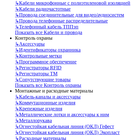
↳
Кабели микрофонные с полиэтиленовой изоляцией
↳
Кабели радиочастотные
↳
Провода соединительные для видео/аудиосистем
↳
Провода телефонные распределительные
↳
Телефонный кабель ТППэп
Показать все Кабели и провода
Контроль охраны
↳
Аксессуары
↳
Идентификаторы охранника
↳
Контрольные метки
↳
Программное обеспечение
↳
Регистраторы RFID
↳
Регистраторы ТМ
↳
Сопутствующие товары
Показать все Контроль охраны
Монтажные и расходные материалы
↳
Кабель-каналы и аксессуары
↳
Коммутационные изделия
↳
Крепежные изделия
↳
Металлические лотки и аксессуары к ним
↳
Металлорукава
↳
Огнестойкая кабельная линия (ОКЛ) Гефест
↳
Огнестойкая кабельная линия (ОКЛ) Экопласт
↳
Расходные материалы