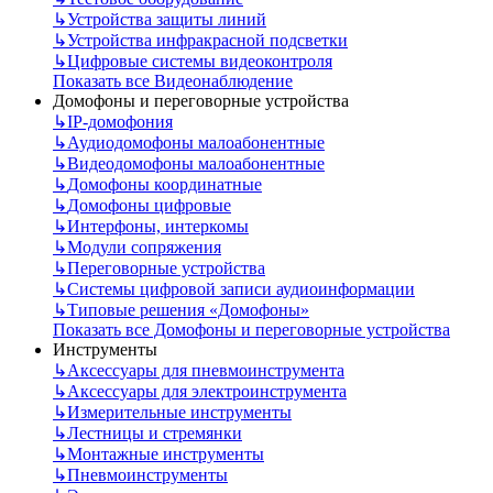
↳
Устройства защиты линий
↳
Устройства инфракрасной подсветки
↳
Цифровые системы видеоконтроля
Показать все Видеонаблюдение
Домофоны и переговорные устройства
↳
IP-домофония
↳
Аудиодомофоны малоабонентные
↳
Видеодомофоны малоабонентные
↳
Домофоны координатные
↳
Домофоны цифровые
↳
Интерфоны, интеркомы
↳
Модули сопряжения
↳
Переговорные устройства
↳
Системы цифровой записи аудиоинформации
↳
Типовые решения «Домофоны»
Показать все Домофоны и переговорные устройства
Инструменты
↳
Аксессуары для пневмоинструмента
↳
Аксессуары для электроинструмента
↳
Измерительные инструменты
↳
Лестницы и стремянки
↳
Монтажные инструменты
↳
Пневмоинструменты