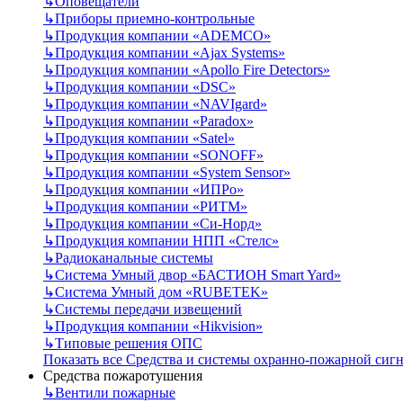
↳
Оповещатели
↳
Приборы приемно-контрольные
↳
Продукция компании «ADEMCO»
↳
Продукция компании «Ajax Systems»
↳
Продукция компании «Apollo Fire Detectors»
↳
Продукция компании «DSC»
↳
Продукция компании «NAVIgard»
↳
Продукция компании «Paradox»
↳
Продукция компании «Satel»
↳
Продукция компании «SONOFF»
↳
Продукция компании «System Sensor»
↳
Продукция компании «ИПРо»
↳
Продукция компании «РИТМ»
↳
Продукция компании «Си-Норд»
↳
Продукция компании НПП «Стелс»
↳
Радиоканальные системы
↳
Система Умный двор «БАСТИОН Smart Yard»
↳
Система Умный дом «RUBETEK»
↳
Системы передачи извещений
↳
Продукция компании «Hikvision»
↳
Типовые решения ОПС
Показать все Средства и системы охранно-пожарной сиг
Средства пожаротушения
↳
Вентили пожарные