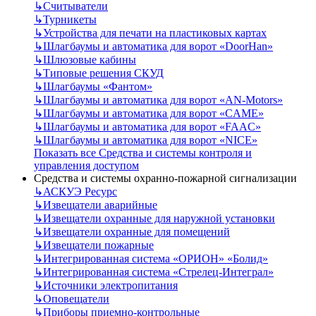
↳
Считыватели
↳
Турникеты
↳
Устройства для печати на пластиковых картах
↳
Шлагбаумы и автоматика для ворот «DoorHan»
↳
Шлюзовые кабины
↳
Типовые решения СКУД
↳
Шлагбаумы «Фантом»
↳
Шлагбаумы и автоматика для ворот «AN-Motors»
↳
Шлагбаумы и автоматика для ворот «CAME»
↳
Шлагбаумы и автоматика для ворот «FAAC»
↳
Шлагбаумы и автоматика для ворот «NICE»
Показать все Средства и системы контроля и
управления доступом
Средства и системы охранно-пожарной сигнализации
↳
АСКУЭ Ресурс
↳
Извещатели аварийные
↳
Извещатели охранные для наружной установки
↳
Извещатели охранные для помещений
↳
Извещатели пожарные
↳
Интегрированная система «ОРИОН» «Болид»
↳
Интегрированная система «Стрелец-Интеграл»
↳
Источники электропитания
↳
Оповещатели
↳
Приборы приемно-контрольные