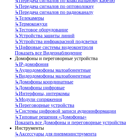
↳
Передача сигналов по коаксиальному кабелю
↳
Передача сигналов по оптоволокну
↳
Передача сигналов по радиоканалу
↳
Телекамеры
↳
Термокожухи
↳
Тестовое оборудование
↳
Устройства защиты линий
↳
Устройства инфракрасной подсветки
↳
Цифровые системы видеоконтроля
Показать все Видеонаблюдение
Домофоны и переговорные устройства
↳
IP-домофония
↳
Аудиодомофоны малоабонентные
↳
Видеодомофоны малоабонентные
↳
Домофоны координатные
↳
Домофоны цифровые
↳
Интерфоны, интеркомы
↳
Модули сопряжения
↳
Переговорные устройства
↳
Системы цифровой записи аудиоинформации
↳
Типовые решения «Домофоны»
Показать все Домофоны и переговорные устройства
Инструменты
↳
Аксессуары для пневмоинструмента