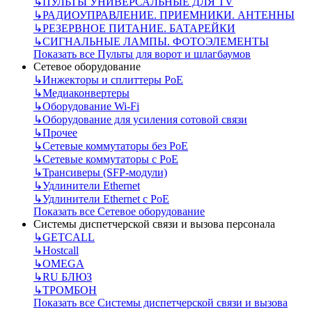
↳
ПУЛЬТЫ УНИВЕРСАЛЬНЫЕ ДЛЯ TV
↳
РАДИОУПРАВЛЕНИЕ. ПРИЕМНИКИ. АНТЕННЫ
↳
РЕЗЕРВНОЕ ПИТАНИЕ. БАТАРЕЙКИ
↳
СИГНАЛЬНЫЕ ЛАМПЫ. ФОТОЭЛЕМЕНТЫ
Показать все Пульты для ворот и шлагбаумов
Сетевое оборудование
↳
Инжекторы и сплиттеры РоЕ
↳
Медиаконвертеры
↳
Оборудование Wi-Fi
↳
Оборудование для усиления сотовой связи
↳
Прочее
↳
Сетевые коммутаторы без РоЕ
↳
Сетевые коммутаторы с РоЕ
↳
Трансиверы (SFP-модули)
↳
Удлинители Ethernet
↳
Удлинители Ethernet с PoE
Показать все Сетевое оборудование
Системы диспетчерской связи и вызова персонала
↳
GETCALL
↳
Hostcall
↳
OMEGA
↳
RU БЛЮЗ
↳
ТРОМБОН
Показать все Системы диспетчерской связи и вызова