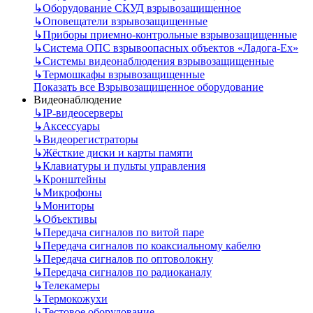
↳
Оборудование СКУД взрывозащищенное
↳
Оповещатели взрывозащищенные
↳
Приборы приемно-контрольные взрывозащищенные
↳
Система ОПС взрывоопасных объектов «Ладога-Ex»
↳
Системы видеонаблюдения взрывозащищенные
↳
Термошкафы взрывозащищенные
Показать все Взрывозащищенное оборудование
Видеонаблюдение
↳
IP-видеосерверы
↳
Аксессуары
↳
Видеорегистраторы
↳
Жёсткие диски и карты памяти
↳
Клавиатуры и пульты управления
↳
Кронштейны
↳
Микрофоны
↳
Мониторы
↳
Объективы
↳
Передача сигналов по витой паре
↳
Передача сигналов по коаксиальному кабелю
↳
Передача сигналов по оптоволокну
↳
Передача сигналов по радиоканалу
↳
Телекамеры
↳
Термокожухи
↳
Тестовое оборудование