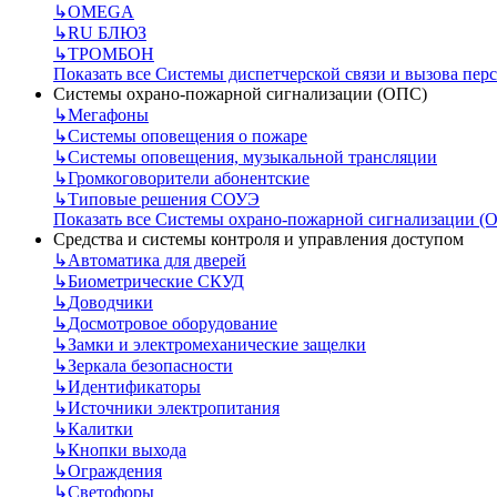
↳
OMEGA
↳
RU БЛЮЗ
↳
ТРОМБОН
Показать все Системы диспетчерской связи и вызова пер
Системы охрано-пожарной сигнализации (ОПС)
↳
Мегафоны
↳
Системы оповещения о пожаре
↳
Системы оповещения, музыкальной трансляции
↳
Громкоговорители абонентские
↳
Типовые решения СОУЭ
Показать все Системы охрано-пожарной сигнализации (
Средства и системы контроля и управления доступом
↳
Автоматика для дверей
↳
Биометрические СКУД
↳
Доводчики
↳
Досмотровое оборудование
↳
Замки и электромеханические защелки
↳
Зеркала безопасности
↳
Идентификаторы
↳
Источники электропитания
↳
Калитки
↳
Кнопки выхода
↳
Ограждения
↳
Светофоры