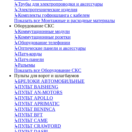
↳
Трубы для электропроводки и аксессуары
↳
Электротехнические изделия
↳
Комплекты гофрошланга с кабелем
Показать все Монтажные и расходные материалы
Оборудование СКС
↳
Коммутационные модули
↳
Коммутационные розетки
↳
Оборудование телефонии
↳
Оптические панели и аксессуары
↳
Патч-корды
↳
Патч-панели
↳
Разъемы
Показать все Оборудование СКС
Пульты для ворот и шлагбаумов
↳
БРЕЛОКИ АВТОМОБИЛЬНЫЕ
↳
ПУЛЬТ BAISHENG
↳
ПУЛЬТ AN-MOTORS
↳
ПУЛЬТ APOLLO
↳
ПУЛЬТ APRIMATIC
↳
ПУЛЬТ BENINCA
↳
ПУЛЬТ BFT
↳
ПУЛЬТ CAME
↳
ПУЛЬТ CRAWFORD
↳
ПУЛЬТ DASPI