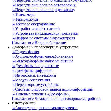
↳
Передача сигналов по коаксиальному кабелю
↳
Передача сигналов по оптоволокну
↳
Передача сигналов по радиоканалу
↳
Телекамеры
↳
Термокожухи
↳
Тестовое оборудование
↳
Устройства защиты линий
↳
Устройства инфракрасной подсветки
↳
Цифровые системы видеоконтроля
Показать все Видеонаблюдение
Домофоны и переговорные устройства
↳
IP-домофония
↳
Аудиодомофоны малоабонентные
↳
Видеодомофоны малоабонентные
↳
Домофоны координатные
↳
Домофоны цифровые
↳
Интерфоны, интеркомы
↳
Модули сопряжения
↳
Переговорные устройства
↳
Системы цифровой записи аудиоинформации
↳
Типовые решения «Домофоны»
Показать все Домофоны и переговорные устройства
Инструменты
↳
Аксессуары для пневмоинструмента