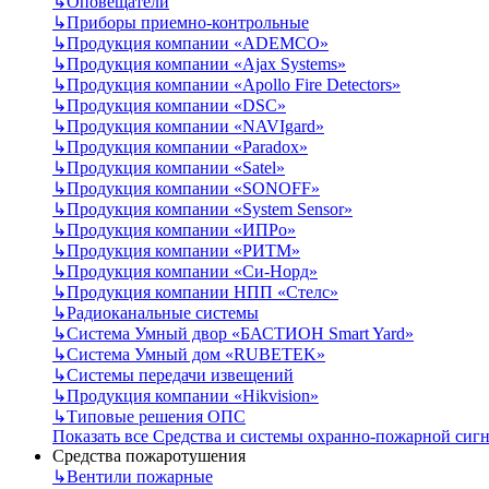
↳
Оповещатели
↳
Приборы приемно-контрольные
↳
Продукция компании «ADEMCO»
↳
Продукция компании «Ajax Systems»
↳
Продукция компании «Apollo Fire Detectors»
↳
Продукция компании «DSC»
↳
Продукция компании «NAVIgard»
↳
Продукция компании «Paradox»
↳
Продукция компании «Satel»
↳
Продукция компании «SONOFF»
↳
Продукция компании «System Sensor»
↳
Продукция компании «ИПРо»
↳
Продукция компании «РИТМ»
↳
Продукция компании «Си-Норд»
↳
Продукция компании НПП «Стелс»
↳
Радиоканальные системы
↳
Система Умный двор «БАСТИОН Smart Yard»
↳
Система Умный дом «RUBETEK»
↳
Системы передачи извещений
↳
Продукция компании «Hikvision»
↳
Типовые решения ОПС
Показать все Средства и системы охранно-пожарной сиг
Средства пожаротушения
↳
Вентили пожарные