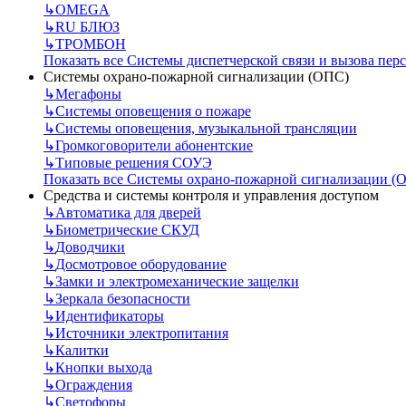
↳
OMEGA
↳
RU БЛЮЗ
↳
ТРОМБОН
Показать все Системы диспетчерской связи и вызова пер
Системы охрано-пожарной сигнализации (ОПС)
↳
Мегафоны
↳
Системы оповещения о пожаре
↳
Системы оповещения, музыкальной трансляции
↳
Громкоговорители абонентские
↳
Типовые решения СОУЭ
Показать все Системы охрано-пожарной сигнализации (
Средства и системы контроля и управления доступом
↳
Автоматика для дверей
↳
Биометрические СКУД
↳
Доводчики
↳
Досмотровое оборудование
↳
Замки и электромеханические защелки
↳
Зеркала безопасности
↳
Идентификаторы
↳
Источники электропитания
↳
Калитки
↳
Кнопки выхода
↳
Ограждения
↳
Светофоры