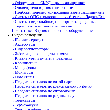
↳
Оборудование СКУД взрывозащищенное
↳
Оповещатели взрывозащищенные
↳
Приборы приемно-контрольные взрывозащищенные
↳
Система ОПС взрывоопасных объектов «Ладога-Ex»
↳
Системы видеонаблюдения взрывозащищенные
↳
Термошкафы взрывозащищенные
Показать все Взрывозащищенное оборудование
Видеонаблюдение
↳
IP-видеосерверы
↳
Аксессуары
↳
Видеорегистраторы
↳
Жёсткие диски и карты памяти
↳
Клавиатуры и пульты управления
↳
Кронштейны
↳
Микрофоны
↳
Мониторы
↳
Объективы
↳
Передача сигналов по витой паре
↳
Передача сигналов по коаксиальному кабелю
↳
Передача сигналов по оптоволокну
↳
Передача сигналов по радиоканалу
↳
Телекамеры
↳
Термокожухи
↳
Тестовое оборудование