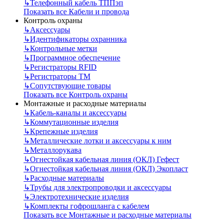
↳
Телефонный кабель ТППэп
Показать все Кабели и провода
Контроль охраны
↳
Аксессуары
↳
Идентификаторы охранника
↳
Контрольные метки
↳
Программное обеспечение
↳
Регистраторы RFID
↳
Регистраторы ТМ
↳
Сопутствующие товары
Показать все Контроль охраны
Монтажные и расходные материалы
↳
Кабель-каналы и аксессуары
↳
Коммутационные изделия
↳
Крепежные изделия
↳
Металлические лотки и аксессуары к ним
↳
Металлорукава
↳
Огнестойкая кабельная линия (ОКЛ) Гефест
↳
Огнестойкая кабельная линия (ОКЛ) Экопласт
↳
Расходные материалы
↳
Трубы для электропроводки и аксессуары
↳
Электротехнические изделия
↳
Комплекты гофрошланга с кабелем
Показать все Монтажные и расходные материалы