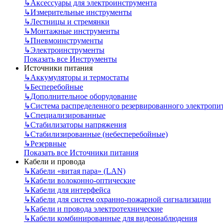
↳
Аксессуары для электроинструмента
↳
Измерительные инструменты
↳
Лестницы и стремянки
↳
Монтажные инструменты
↳
Пневмоинструменты
↳
Электроинструменты
Показать все Инструменты
Источники питания
↳
Аккумуляторы и термостаты
↳
Бесперебойные
↳
Дополнительное оборудование
↳
Система распределенного резервированного электропи
↳
Специализированные
↳
Стабилизаторы напряжения
↳
Стабилизированные (небесперебойные)
↳
Резервные
Показать все Источники питания
Кабели и провода
↳
Кабели «витая пара» (LAN)
↳
Кабели волоконно-оптические
↳
Кабели для интерфейса
↳
Кабели для систем охранно-пожарной сигнализации
↳
Кабели и провода электротехнические
↳
Кабели комбинированные для видеонаблюдения