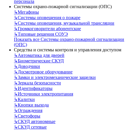
персонала
Системы охрано-пожарной сигнализации (ОПС)
↳
Мегафоны
↳
Системы оповещения о пожаре
↳
Системы оповещения, музыкальной трансляции
↳
Громкоговорители абонентские
↳
Типовые решения СОУЭ
Показать все Системы охрано-пожарной сигнализации
(ОПС)
Средства и системы контроля и управления доступом
↳
Автоматика для дверей
↳
Биометрические СКУД
↳
Доводчики
↳
Досмотровое оборудование
↳
Замки и электромеханические защелки
↳
Зеркала безопасности
↳
Идентификаторы
↳
Источники электропитания
↳
Калитки
↳
Кнопки выхода
↳
Ограждения
↳
Светофоры
↳
СКУД автономные
↳
СКУД сетевые