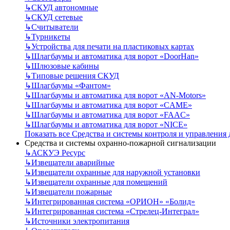
↳
СКУД автономные
↳
СКУД сетевые
↳
Считыватели
↳
Турникеты
↳
Устройства для печати на пластиковых картах
↳
Шлагбаумы и автоматика для ворот «DoorHan»
↳
Шлюзовые кабины
↳
Типовые решения СКУД
↳
Шлагбаумы «Фантом»
↳
Шлагбаумы и автоматика для ворот «AN-Motors»
↳
Шлагбаумы и автоматика для ворот «CAME»
↳
Шлагбаумы и автоматика для ворот «FAAC»
↳
Шлагбаумы и автоматика для ворот «NICE»
Показать все Средства и системы контроля и управления
Средства и системы охранно-пожарной сигнализации
↳
АСКУЭ Ресурс
↳
Извещатели аварийные
↳
Извещатели охранные для наружной установки
↳
Извещатели охранные для помещений
↳
Извещатели пожарные
↳
Интегрированная система «ОРИОН» «Болид»
↳
Интегрированная система «Стрелец-Интеграл»
↳
Источники электропитания