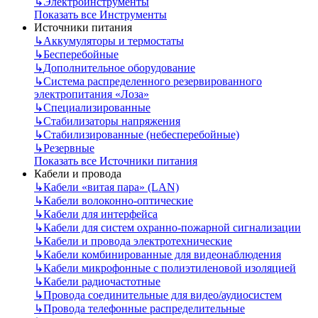
↳
Электроинструменты
Показать все Инструменты
Источники питания
↳
Аккумуляторы и термостаты
↳
Бесперебойные
↳
Дополнительное оборудование
↳
Система распределенного резервированного
электропитания «Лоза»
↳
Специализированные
↳
Стабилизаторы напряжения
↳
Стабилизированные (небесперебойные)
↳
Резервные
Показать все Источники питания
Кабели и провода
↳
Кабели «витая пара» (LAN)
↳
Кабели волоконно-оптические
↳
Кабели для интерфейса
↳
Кабели для систем охранно-пожарной сигнализации
↳
Кабели и провода электротехнические
↳
Кабели комбинированные для видеонаблюдения
↳
Кабели микрофонные с полиэтиленовой изоляцией
↳
Кабели радиочастотные
↳
Провода соединительные для видео/аудиосистем
↳
Провода телефонные распределительные