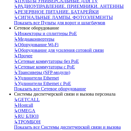
↳
ПУЛЬТЫ УНИВЕРСАЛЬНЫЕ ДЛЯ TV
↳
РАДИОУПРАВЛЕНИЕ. ПРИЕМНИКИ. АНТЕННЫ
↳
РЕЗЕРВНОЕ ПИТАНИЕ. БАТАРЕЙКИ
↳
СИГНАЛЬНЫЕ ЛАМПЫ. ФОТОЭЛЕМЕНТЫ
Показать все Пульты для ворот и шлагбаумов
Сетевое оборудование
↳
Инжекторы и сплиттеры РоЕ
↳
Медиаконвертеры
↳
Оборудование Wi-Fi
↳
Оборудование для усиления сотовой связи
↳
Прочее
↳
Сетевые коммутаторы без РоЕ
↳
Сетевые коммутаторы с РоЕ
↳
Трансиверы (SFP-модули)
↳
Удлинители Ethernet
↳
Удлинители Ethernet с PoE
Показать все Сетевое оборудование
Системы диспетчерской связи и вызова персонала
↳
GETCALL
↳
Hostcall
↳
OMEGA
↳
RU БЛЮЗ
↳
ТРОМБОН
Показать все Системы диспетчерской связи и вызова