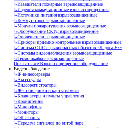
↳
Извещатели пожарные взрывозащищенные
↳
Изделия коммутационные взрывозащищенные
↳
Источники питания взрывозащищенные
↳
Коммутаторы взрывозащищенные
↳
Модули пожаротушения взрывозащищенные
↳
Оборудование СКУД взрывозащищенное
↳
Оповещатели взрывозащищенные
↳
Приборы приемно-контрольные взрывозащищенные
↳
Система ОПС взрывоопасных объектов «Ладога-Ex»
↳
Системы видеонаблюдения взрывозащищенные
↳
Термошкафы взрывозащищенные
Показать все Взрывозащищенное оборудование
Видеонаблюдение
↳
IP-видеосерверы
↳
Аксессуары
↳
Видеорегистраторы
↳
Жёсткие диски и карты памяти
↳
Клавиатуры и пульты управления
↳
Кронштейны
↳
Микрофоны
↳
Мониторы
↳
Объективы
↳
Передача сигналов по витой паре