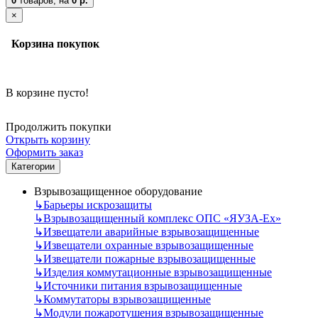
0
товаров,
на
0 р.
×
Корзина покупок
В корзине пусто!
Продолжить покупки
Открыть корзину
Оформить заказ
Категории
Взрывозащищенное оборудование
↳
Барьеры искрозащиты
↳
Взрывозащищенный комплекс ОПС «ЯУЗА-Ех»
↳
Извещатели аварийные взрывозащищенные
↳
Извещатели охранные взрывозащищенные
↳
Извещатели пожарные взрывозащищенные
↳
Изделия коммутационные взрывозащищенные
↳
Источники питания взрывозащищенные
↳
Коммутаторы взрывозащищенные
↳
Модули пожаротушения взрывозащищенные