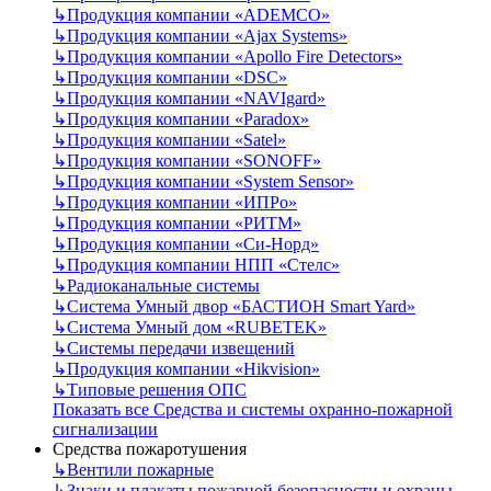
↳
Продукция компании «ADEMCO»
↳
Продукция компании «Ajax Systems»
↳
Продукция компании «Apollo Fire Detectors»
↳
Продукция компании «DSC»
↳
Продукция компании «NAVIgard»
↳
Продукция компании «Paradox»
↳
Продукция компании «Satel»
↳
Продукция компании «SONOFF»
↳
Продукция компании «System Sensor»
↳
Продукция компании «ИПРо»
↳
Продукция компании «РИТМ»
↳
Продукция компании «Си-Норд»
↳
Продукция компании НПП «Стелс»
↳
Радиоканальные системы
↳
Система Умный двор «БАСТИОН Smart Yard»
↳
Система Умный дом «RUBETEK»
↳
Системы передачи извещений
↳
Продукция компании «Hikvision»
↳
Типовые решения ОПС
Показать все Средства и системы охранно-пожарной
сигнализации
Средства пожаротушения
↳
Вентили пожарные
↳
Знаки и плакаты пожарной безопасности и охраны