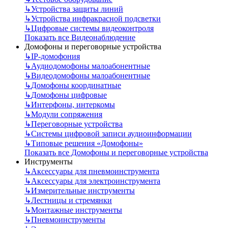
↳
Устройства защиты линий
↳
Устройства инфракрасной подсветки
↳
Цифровые системы видеоконтроля
Показать все Видеонаблюдение
Домофоны и переговорные устройства
↳
IP-домофония
↳
Аудиодомофоны малоабонентные
↳
Видеодомофоны малоабонентные
↳
Домофоны координатные
↳
Домофоны цифровые
↳
Интерфоны, интеркомы
↳
Модули сопряжения
↳
Переговорные устройства
↳
Системы цифровой записи аудиоинформации
↳
Типовые решения «Домофоны»
Показать все Домофоны и переговорные устройства
Инструменты
↳
Аксессуары для пневмоинструмента
↳
Аксессуары для электроинструмента
↳
Измерительные инструменты
↳
Лестницы и стремянки
↳
Монтажные инструменты
↳
Пневмоинструменты