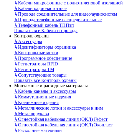
↳
Кабели микрофонные с полиэтиленовой изоляцией
↳
Кабели радиочастотные
↳
Провода соединительные для видео/аудиосистем
↳
Провода телефонные распределительные
↳
Телефонный кабель ТППэп
Показать все Кабели и провода
Контроль охраны
↳
Аксессуары
↳
Идентификаторы охранника
↳
Контрольные метки
↳
Программное обеспечение
↳
Регистраторы RFID
↳
Регистраторы ТМ
↳
Сопутствующие товары
Показать все Контроль охраны
Монтажные и расходные материалы
↳
Кабель-каналы и аксессуары
↳
Коммутационные изделия
↳
Крепежные изделия
↳
Металлические лотки и аксессуары к ним
↳
Металлорукава
↳
Огнестойкая кабельная линия (ОКЛ) Гефест
↳
Огнестойкая кабельная линия (ОКЛ) Экопласт
↳
Расходные материалы