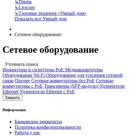
↳
Digma
↳
Livicom
↳
Типовые решения «Умный дом»
Показать все Умный дом
Сетевое оборудование
Сетевое оборудование
Уточнить поиск
Инжекторы и сплиттеры РоЕ
Медиаконвертеры
Оборудование Wi-Fi
Оборудование для усиления сотовой
связи
Прочее
Сетевые коммутаторы без РоЕ
Сетевые
коммутаторы с РоЕ
Трансиверы (SFP-модули)
Удлинители
Ethernet
Удлинители Ethernet с PoE
Закрыть
Информация
Банковские реквизиты
Политика конфиденциальности
Работа у нас