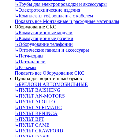
↳
Трубы для электропроводки и аксессуары
↳
Электротехнические изделия
↳
Комплекты гофрошланга с кабелем
Показать все Монтажные и расходные материалы
Оборудование СКС
↳
Коммутационные модули
↳
Коммутационные розетки
↳
Оборудование телефонии
↳
Оптические панели и аксессуары
↳
Патч-корды
↳
Патч-панели
↳
Разъемы
Показать все Оборудование СКС
Пульты для ворот и шлагбаумов
↳
БРЕЛОКИ АВТОМОБИЛЬНЫЕ
↳
ПУЛЬТ BAISHENG
↳
ПУЛЬТ AN-MOTORS
↳
ПУЛЬТ APOLLO
↳
ПУЛЬТ APRIMATIC
↳
ПУЛЬТ BENINCA
↳
ПУЛЬТ BFT
↳
ПУЛЬТ CAME
↳
ПУЛЬТ CRAWFORD
↳
ПУЛЬТ DASPI