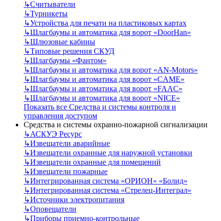
↳
Считыватели
↳
Турникеты
↳
Устройства для печати на пластиковых картах
↳
Шлагбаумы и автоматика для ворот «DoorHan»
↳
Шлюзовые кабины
↳
Типовые решения СКУД
↳
Шлагбаумы «Фантом»
↳
Шлагбаумы и автоматика для ворот «AN-Motors»
↳
Шлагбаумы и автоматика для ворот «CAME»
↳
Шлагбаумы и автоматика для ворот «FAAC»
↳
Шлагбаумы и автоматика для ворот «NICE»
Показать все Средства и системы контроля и
управления доступом
Средства и системы охранно-пожарной сигнализации
↳
АСКУЭ Ресурс
↳
Извещатели аварийные
↳
Извещатели охранные для наружной установки
↳
Извещатели охранные для помещений
↳
Извещатели пожарные
↳
Интегрированная система «ОРИОН» «Болид»
↳
Интегрированная система «Стрелец-Интеграл»
↳
Источники электропитания
↳
Оповещатели
↳
Приборы приемно-контрольные