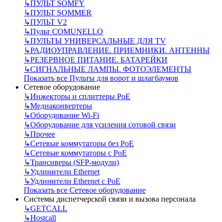
↳
ПУЛЬТ SOMFY
↳
ПУЛЬТ SOMMER
↳
ПУЛЬТ V2
↳
Пульт СOMUNELLO
↳
ПУЛЬТЫ УНИВЕРСАЛЬНЫЕ ДЛЯ TV
↳
РАДИОУПРАВЛЕНИЕ. ПРИЕМНИКИ. АНТЕННЫ
↳
РЕЗЕРВНОЕ ПИТАНИЕ. БАТАРЕЙКИ
↳
СИГНАЛЬНЫЕ ЛАМПЫ. ФОТОЭЛЕМЕНТЫ
Показать все Пульты для ворот и шлагбаумов
Сетевое оборудование
↳
Инжекторы и сплиттеры РоЕ
↳
Медиаконвертеры
↳
Оборудование Wi-Fi
↳
Оборудование для усиления сотовой связи
↳
Прочее
↳
Сетевые коммутаторы без РоЕ
↳
Сетевые коммутаторы с РоЕ
↳
Трансиверы (SFP-модули)
↳
Удлинители Ethernet
↳
Удлинители Ethernet с PoE
Показать все Сетевое оборудование
Системы диспетчерской связи и вызова персонала
↳
GETCALL
↳
Hostcall