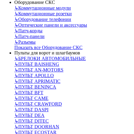
Оборудование СКС
↳
Коммутационные модули
↳
Коммутационные розетки
↳
Оборудование телефонии
↳
Оптические панели и аксессуары
↳
Патч-корды
↳
Патч-панели
↳
Разъемы
Показать все Оборудование СКС
Пульты для ворот и шлагбаумов
↳
БРЕЛОКИ АВТОМОБИЛЬНЫЕ
↳
ПУЛЬТ BAISHENG
↳
ПУЛЬТ AN-MOTORS
↳
ПУЛЬТ APOLLO
↳
ПУЛЬТ APRIMATIC
↳
ПУЛЬТ BENINCA
↳
ПУЛЬТ BFT
↳
ПУЛЬТ CAME
↳
ПУЛЬТ CRAWFORD
↳
ПУЛЬТ DASPI
↳
ПУЛЬТ DEA
↳
ПУЛЬТ DITEC
↳
ПУЛЬТ DOORHAN
↳
ПУЛЬТ ECOSTAR