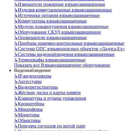
↳
Извещатели пожарные взрывозащищенные
↳
Изделия коммутационные взрывозащищенные
↳
Источники питания взрывозащищенные
↳
Коммутаторы взрывозащищенные
↳
Модули пожаротушения взрывозащищенные
↳
Оборудование СКУД взрывозащищенное
↳
Оповещатели взрывозащищенные
↳
Приборы приемно-контрольные взрывозащищенные
↳
Система ОПС взрывоопасных объектов «Ладога-Ex»
↳
Системы видеонаблюдения взрывозащищенные
↳
Термошкафы взрывозащищенные
Показать все Взрывозащищенное оборудование
Видеонаблюдение
↳
IP-видеосерверы
↳
Аксессуары
↳
Видеорегистраторы
↳
Жёсткие диски и карты памяти
↳
Клавиатуры и пульты управления
↳
Кронштейны
↳
Микрофоны
↳
Мониторы
↳
Объективы
↳
Передача сигналов по витой паре