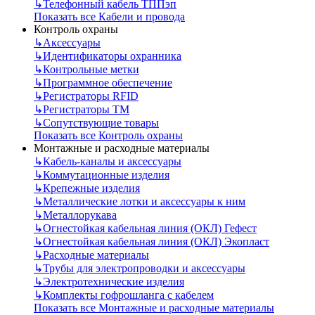
↳
Телефонный кабель ТППэп
Показать все Кабели и провода
Контроль охраны
↳
Аксессуары
↳
Идентификаторы охранника
↳
Контрольные метки
↳
Программное обеспечение
↳
Регистраторы RFID
↳
Регистраторы ТМ
↳
Сопутствующие товары
Показать все Контроль охраны
Монтажные и расходные материалы
↳
Кабель-каналы и аксессуары
↳
Коммутационные изделия
↳
Крепежные изделия
↳
Металлические лотки и аксессуары к ним
↳
Металлорукава
↳
Огнестойкая кабельная линия (ОКЛ) Гефест
↳
Огнестойкая кабельная линия (ОКЛ) Экопласт
↳
Расходные материалы
↳
Трубы для электропроводки и аксессуары
↳
Электротехнические изделия
↳
Комплекты гофрошланга с кабелем
Показать все Монтажные и расходные материалы