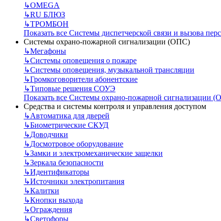
↳
OMEGA
↳
RU БЛЮЗ
↳
ТРОМБОН
Показать все Системы диспетчерской связи и вызова пер
Системы охрано-пожарной сигнализации (ОПС)
↳
Мегафоны
↳
Системы оповещения о пожаре
↳
Системы оповещения, музыкальной трансляции
↳
Громкоговорители абонентские
↳
Типовые решения СОУЭ
Показать все Системы охрано-пожарной сигнализации (
Средства и системы контроля и управления доступом
↳
Автоматика для дверей
↳
Биометрические СКУД
↳
Доводчики
↳
Досмотровое оборудование
↳
Замки и электромеханические защелки
↳
Зеркала безопасности
↳
Идентификаторы
↳
Источники электропитания
↳
Калитки
↳
Кнопки выхода
↳
Ограждения
↳
Светофоры