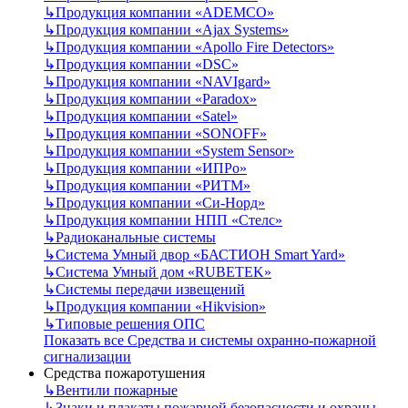
↳
Продукция компании «ADEMCO»
↳
Продукция компании «Ajax Systems»
↳
Продукция компании «Apollo Fire Detectors»
↳
Продукция компании «DSC»
↳
Продукция компании «NAVIgard»
↳
Продукция компании «Paradox»
↳
Продукция компании «Satel»
↳
Продукция компании «SONOFF»
↳
Продукция компании «System Sensor»
↳
Продукция компании «ИПРо»
↳
Продукция компании «РИТМ»
↳
Продукция компании «Си-Норд»
↳
Продукция компании НПП «Стелс»
↳
Радиоканальные системы
↳
Система Умный двор «БАСТИОН Smart Yard»
↳
Система Умный дом «RUBETEK»
↳
Системы передачи извещений
↳
Продукция компании «Hikvision»
↳
Типовые решения ОПС
Показать все Средства и системы охранно-пожарной
сигнализации
Средства пожаротушения
↳
Вентили пожарные
↳
Знаки и плакаты пожарной безопасности и охраны