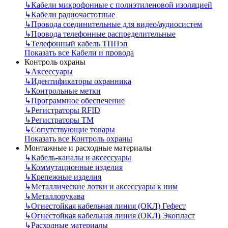
↳
Кабели микрофонные с полиэтиленовой изоляцией
↳
Кабели радиочастотные
↳
Провода соединительные для видео/аудиосистем
↳
Провода телефонные распределительные
↳
Телефонный кабель ТППэп
Показать все Кабели и провода
Контроль охраны
↳
Аксессуары
↳
Идентификаторы охранника
↳
Контрольные метки
↳
Программное обеспечение
↳
Регистраторы RFID
↳
Регистраторы ТМ
↳
Сопутствующие товары
Показать все Контроль охраны
Монтажные и расходные материалы
↳
Кабель-каналы и аксессуары
↳
Коммутационные изделия
↳
Крепежные изделия
↳
Металлические лотки и аксессуары к ним
↳
Металлорукава
↳
Огнестойкая кабельная линия (ОКЛ) Гефест
↳
Огнестойкая кабельная линия (ОКЛ) Экопласт
↳
Расходные материалы