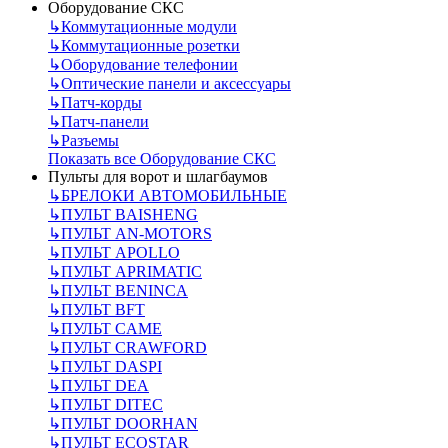
Оборудование СКС
↳
Коммутационные модули
↳
Коммутационные розетки
↳
Оборудование телефонии
↳
Оптические панели и аксессуары
↳
Патч-корды
↳
Патч-панели
↳
Разъемы
Показать все Оборудование СКС
Пульты для ворот и шлагбаумов
↳
БРЕЛОКИ АВТОМОБИЛЬНЫЕ
↳
ПУЛЬТ BAISHENG
↳
ПУЛЬТ AN-MOTORS
↳
ПУЛЬТ APOLLO
↳
ПУЛЬТ APRIMATIC
↳
ПУЛЬТ BENINCA
↳
ПУЛЬТ BFT
↳
ПУЛЬТ CAME
↳
ПУЛЬТ CRAWFORD
↳
ПУЛЬТ DASPI
↳
ПУЛЬТ DEA
↳
ПУЛЬТ DITEC
↳
ПУЛЬТ DOORHAN
↳
ПУЛЬТ ECOSTAR