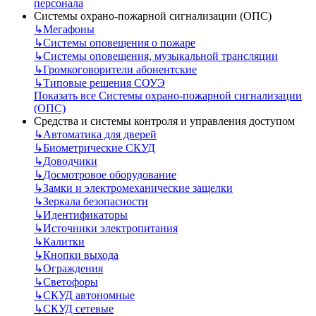
персонала
Системы охрано-пожарной сигнализации (ОПС)
↳
Мегафоны
↳
Системы оповещения о пожаре
↳
Системы оповещения, музыкальной трансляции
↳
Громкоговорители абонентские
↳
Типовые решения СОУЭ
Показать все Системы охрано-пожарной сигнализации
(ОПС)
Средства и системы контроля и управления доступом
↳
Автоматика для дверей
↳
Биометрические СКУД
↳
Доводчики
↳
Досмотровое оборудование
↳
Замки и электромеханические защелки
↳
Зеркала безопасности
↳
Идентификаторы
↳
Источники электропитания
↳
Калитки
↳
Кнопки выхода
↳
Ограждения
↳
Светофоры
↳
СКУД автономные
↳
СКУД сетевые