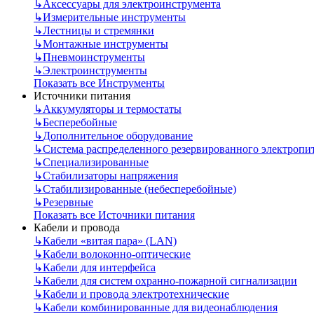
↳
Аксессуары для электроинструмента
↳
Измерительные инструменты
↳
Лестницы и стремянки
↳
Монтажные инструменты
↳
Пневмоинструменты
↳
Электроинструменты
Показать все Инструменты
Источники питания
↳
Аккумуляторы и термостаты
↳
Бесперебойные
↳
Дополнительное оборудование
↳
Система распределенного резервированного электропи
↳
Специализированные
↳
Стабилизаторы напряжения
↳
Стабилизированные (небесперебойные)
↳
Резервные
Показать все Источники питания
Кабели и провода
↳
Кабели «витая пара» (LAN)
↳
Кабели волоконно-оптические
↳
Кабели для интерфейса
↳
Кабели для систем охранно-пожарной сигнализации
↳
Кабели и провода электротехнические
↳
Кабели комбинированные для видеонаблюдения