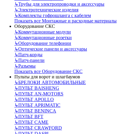
↳
Трубы для электропроводки и аксессуары
↳
Электротехнические изделия
↳
Комплекты гофрошланга с кабелем
Показать все Монтажные и расходные материалы
Оборудование СКС
↳
Коммутационные модули
↳
Коммутационные розетки
↳
Оборудование телефонии
↳
Оптические панели и аксессуары
↳
Патч-корды
↳
Патч-панели
↳
Разъемы
Показать все Оборудование СКС
Пульты для ворот и шлагбаумов
↳
БРЕЛОКИ АВТОМОБИЛЬНЫЕ
↳
ПУЛЬТ BAISHENG
↳
ПУЛЬТ AN-MOTORS
↳
ПУЛЬТ APOLLO
↳
ПУЛЬТ APRIMATIC
↳
ПУЛЬТ BENINCA
↳
ПУЛЬТ BFT
↳
ПУЛЬТ CAME
↳
ПУЛЬТ CRAWFORD
↳
ПУЛЬТ DASPI