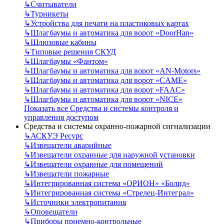
↳
Считыватели
↳
Турникеты
↳
Устройства для печати на пластиковых картах
↳
Шлагбаумы и автоматика для ворот «DoorHan»
↳
Шлюзовые кабины
↳
Типовые решения СКУД
↳
Шлагбаумы «Фантом»
↳
Шлагбаумы и автоматика для ворот «AN-Motors»
↳
Шлагбаумы и автоматика для ворот «CAME»
↳
Шлагбаумы и автоматика для ворот «FAAC»
↳
Шлагбаумы и автоматика для ворот «NICE»
Показать все Средства и системы контроля и
управления доступом
Средства и системы охранно-пожарной сигнализации
↳
АСКУЭ Ресурс
↳
Извещатели аварийные
↳
Извещатели охранные для наружной установки
↳
Извещатели охранные для помещений
↳
Извещатели пожарные
↳
Интегрированная система «ОРИОН» «Болид»
↳
Интегрированная система «Стрелец-Интеграл»
↳
Источники электропитания
↳
Оповещатели
↳
Приборы приемно-контрольные