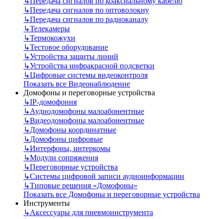
↳
Передача сигналов по коаксиальному кабелю
↳
Передача сигналов по оптоволокну
↳
Передача сигналов по радиоканалу
↳
Телекамеры
↳
Термокожухи
↳
Тестовое оборудование
↳
Устройства защиты линий
↳
Устройства инфракрасной подсветки
↳
Цифровые системы видеоконтроля
Показать все Видеонаблюдение
Домофоны и переговорные устройства
↳
IP-домофония
↳
Аудиодомофоны малоабонентные
↳
Видеодомофоны малоабонентные
↳
Домофоны координатные
↳
Домофоны цифровые
↳
Интерфоны, интеркомы
↳
Модули сопряжения
↳
Переговорные устройства
↳
Системы цифровой записи аудиоинформации
↳
Типовые решения «Домофоны»
Показать все Домофоны и переговорные устройства
Инструменты
↳
Аксессуары для пневмоинструмента