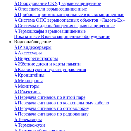
↳
Оборудование СКУД взрывозащищенное
↳
Оповещатели взрывозащищенные
↳
Приборы приемно-контрольные взрывозащищенные
↳
Система ОПС взрывоопасных объектов «Ладога-Ex»
↳
Системы видеонаблюдения взрывозащищенные
↳
Термошкафы взрывозащищенные
Показать все Взрывозащищенное оборудование
Видеонаблюдение
↳
IP-видеосерверы
↳
Аксессуары
↳
Видеорегистраторы
↳
Жёсткие диски и карты памяти
↳
Клавиатуры и пульты управления
↳
Кронштейны
↳
Микрофоны
↳
Мониторы
↳
Объективы
↳
Передача сигналов по витой паре
↳
Передача сигналов по коаксиальному кабелю
↳
Передача сигналов по оптоволокну
↳
Передача сигналов по радиоканалу
↳
Телекамеры
↳
Термокожухи
↳
Тестовое оборудование