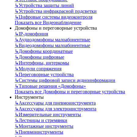
↳
Устройства защиты линий
↳
Устройства инфракрасной подсветки
↳
Цифровые системы видеоконтроля
Показать все Видеонаблюдение
Домофоны и переговорные устройства
↳
IP-домофония
↳
Аудиодомофоны малоабонентные
↳
Видеодомофоны малоабонентные
↳
Домофоны координатные
↳
Домофоны цифровые
↳
Интерфоны, интеркомы
↳
Модули сопряжения
↳
Переговорные устройства
↳
Системы цифровой записи аудиоинформации
↳
Типовые решения «Домофоны»
Показать все Домофоны и переговорные устройства
Инструменты
↳
Аксессуары для пневмоинструмента
↳
Аксессуары для электроинструмента
↳
Измерительные инструменты
↳
Лестницы и стремянки
↳
Монтажные инструменты
↳
Пневмоинструменты