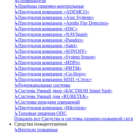
↳
Оповещатели
↳
Приборы приемно-контрольные
↳
Продукция компании «ADEMCO»
↳
Продукция компании «Ajax Systems»
↳
Продукция компании «Apollo Fire Detectors»
↳
Продукция компании «DSC»
↳
Продукция компании «NAVIgard»
↳
Продукция компании «Paradox»
↳
Продукция компании «Satel»
↳
Продукция компании «SONOFF»
↳
Продукция компании «System Sensor»
↳
Продукция компании «ИПРо»
↳
Продукция компании «РИТМ»
↳
Продукция компании «Си-Норд»
↳
Продукция компании НПП «Стелс»
↳
Радиоканальные системы
↳
Система Умный двор «БАСТИОН Smart Yard»
↳
Система Умный дом «RUBETEK»
↳
Системы передачи извещений
↳
Продукция компании «Hikvision»
↳
Типовые решения ОПС
Показать все Средства и системы охранно-пожарной сиг
Средства пожаротушения
↳
Вентили пожарные