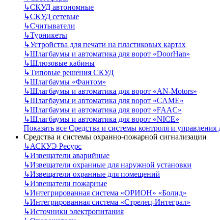
↳
СКУД автономные
↳
СКУД сетевые
↳
Считыватели
↳
Турникеты
↳
Устройства для печати на пластиковых картах
↳
Шлагбаумы и автоматика для ворот «DoorHan»
↳
Шлюзовые кабины
↳
Типовые решения СКУД
↳
Шлагбаумы «Фантом»
↳
Шлагбаумы и автоматика для ворот «AN-Motors»
↳
Шлагбаумы и автоматика для ворот «CAME»
↳
Шлагбаумы и автоматика для ворот «FAAC»
↳
Шлагбаумы и автоматика для ворот «NICE»
Показать все Средства и системы контроля и управления
Средства и системы охранно-пожарной сигнализации
↳
АСКУЭ Ресурс
↳
Извещатели аварийные
↳
Извещатели охранные для наружной установки
↳
Извещатели охранные для помещений
↳
Извещатели пожарные
↳
Интегрированная система «ОРИОН» «Болид»
↳
Интегрированная система «Стрелец-Интеграл»
↳
Источники электропитания