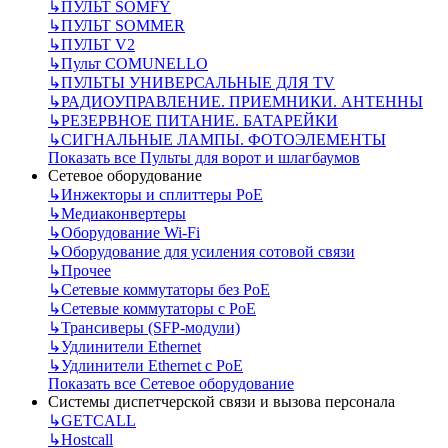
↳
ПУЛЬТ SOMFY
↳
ПУЛЬТ SOMMER
↳
ПУЛЬТ V2
↳
Пульт СOMUNELLO
↳
ПУЛЬТЫ УНИВЕРСАЛЬНЫЕ ДЛЯ TV
↳
РАДИОУПРАВЛЕНИЕ. ПРИЕМНИКИ. АНТЕННЫ
↳
РЕЗЕРВНОЕ ПИТАНИЕ. БАТАРЕЙКИ
↳
СИГНАЛЬНЫЕ ЛАМПЫ. ФОТОЭЛЕМЕНТЫ
Показать все Пульты для ворот и шлагбаумов
Сетевое оборудование
↳
Инжекторы и сплиттеры РоЕ
↳
Медиаконвертеры
↳
Оборудование Wi-Fi
↳
Оборудование для усиления сотовой связи
↳
Прочее
↳
Сетевые коммутаторы без РоЕ
↳
Сетевые коммутаторы с РоЕ
↳
Трансиверы (SFP-модули)
↳
Удлинители Ethernet
↳
Удлинители Ethernet с PoE
Показать все Сетевое оборудование
Системы диспетчерской связи и вызова персонала
↳
GETCALL
↳
Hostcall