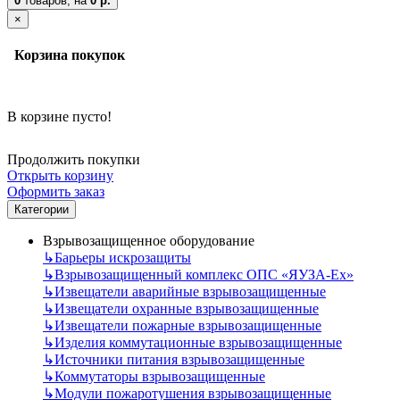
0
товаров,
на
0 р.
×
Корзина покупок
В корзине пусто!
Продолжить покупки
Открыть корзину
Оформить заказ
Категории
Взрывозащищенное оборудование
↳
Барьеры искрозащиты
↳
Взрывозащищенный комплекс ОПС «ЯУЗА-Ех»
↳
Извещатели аварийные взрывозащищенные
↳
Извещатели охранные взрывозащищенные
↳
Извещатели пожарные взрывозащищенные
↳
Изделия коммутационные взрывозащищенные
↳
Источники питания взрывозащищенные
↳
Коммутаторы взрывозащищенные
↳
Модули пожаротушения взрывозащищенные