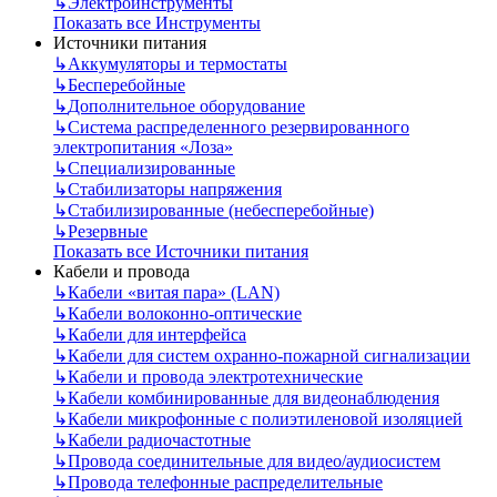
↳
Электроинструменты
Показать все Инструменты
Источники питания
↳
Аккумуляторы и термостаты
↳
Бесперебойные
↳
Дополнительное оборудование
↳
Система распределенного резервированного
электропитания «Лоза»
↳
Специализированные
↳
Стабилизаторы напряжения
↳
Стабилизированные (небесперебойные)
↳
Резервные
Показать все Источники питания
Кабели и провода
↳
Кабели «витая пара» (LAN)
↳
Кабели волоконно-оптические
↳
Кабели для интерфейса
↳
Кабели для систем охранно-пожарной сигнализации
↳
Кабели и провода электротехнические
↳
Кабели комбинированные для видеонаблюдения
↳
Кабели микрофонные с полиэтиленовой изоляцией
↳
Кабели радиочастотные
↳
Провода соединительные для видео/аудиосистем
↳
Провода телефонные распределительные