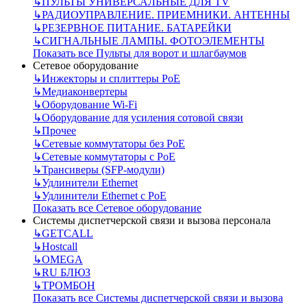
↳
ПУЛЬТЫ УНИВЕРСАЛЬНЫЕ ДЛЯ TV
↳
РАДИОУПРАВЛЕНИЕ. ПРИЕМНИКИ. АНТЕННЫ
↳
РЕЗЕРВНОЕ ПИТАНИЕ. БАТАРЕЙКИ
↳
СИГНАЛЬНЫЕ ЛАМПЫ. ФОТОЭЛЕМЕНТЫ
Показать все Пульты для ворот и шлагбаумов
Сетевое оборудование
↳
Инжекторы и сплиттеры РоЕ
↳
Медиаконвертеры
↳
Оборудование Wi-Fi
↳
Оборудование для усиления сотовой связи
↳
Прочее
↳
Сетевые коммутаторы без РоЕ
↳
Сетевые коммутаторы с РоЕ
↳
Трансиверы (SFP-модули)
↳
Удлинители Ethernet
↳
Удлинители Ethernet с PoE
Показать все Сетевое оборудование
Системы диспетчерской связи и вызова персонала
↳
GETCALL
↳
Hostcall
↳
OMEGA
↳
RU БЛЮЗ
↳
ТРОМБОН
Показать все Системы диспетчерской связи и вызова