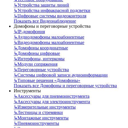
↳
Устройства защиты линий
↳
Устройства инфракрасной подсветки
↳
Цифровые системы видеоконтроля
Показать все Видеонаблюдение
Домофоны и переговорные устройства
↳
IP-домофония
↳
Аудиодомофоны малоабонентные
↳
Видеодомофоны малоабонентные
↳
Домофоны координатные
↳
Домофоны цифровые
↳
Интерфоны, интеркомы
↳
Модули сопряжения
↳
Переговорные устройства
↳
Системы цифровой записи аудиоинформации
↳
Типовые решения «Домофоны»
Показать все Домофоны и переговорные устройства
Инструменты
↳
Аксессуары для пневмоинструмента
↳
Аксессуары для электроинструмента
↳
Измерительные инструменты
↳
Лестницы и стремянки
↳
Монтажные инструменты
↳
Пневмоинструменты