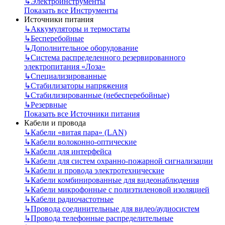
↳
Электроинструменты
Показать все Инструменты
Источники питания
↳
Аккумуляторы и термостаты
↳
Бесперебойные
↳
Дополнительное оборудование
↳
Система распределенного резервированного
электропитания «Лоза»
↳
Специализированные
↳
Стабилизаторы напряжения
↳
Стабилизированные (небесперебойные)
↳
Резервные
Показать все Источники питания
Кабели и провода
↳
Кабели «витая пара» (LAN)
↳
Кабели волоконно-оптические
↳
Кабели для интерфейса
↳
Кабели для систем охранно-пожарной сигнализации
↳
Кабели и провода электротехнические
↳
Кабели комбинированные для видеонаблюдения
↳
Кабели микрофонные с полиэтиленовой изоляцией
↳
Кабели радиочастотные
↳
Провода соединительные для видео/аудиосистем
↳
Провода телефонные распределительные