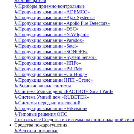
↳
Оповещатели
↳
Приборы приемно-контрольные
↳
Продукция компании «ADEMCO»
↳
Продукция компании «Ajax Systems»
↳
Продукция компании «Apollo Fire Detectors»
↳
Продукция компании «DSC»
↳
Продукция компании «NAVIgard»
↳
Продукция компании «Paradox»
↳
Продукция компании «Satel»
↳
Продукция компании «SONOFF»
↳
Продукция компании «System Sensor»
↳
Продукция компании «ИПРо»
↳
Продукция компании «РИТМ»
↳
Продукция компании «Си-Норд»
↳
Продукция компании НПП «Стелс»
↳
Радиоканальные системы
↳
Система Умный двор «БАСТИОН Smart Yard»
↳
Система Умный дом «RUBETEK»
↳
Системы передачи извещений
↳
Продукция компании «Hikvision»
↳
Типовые решения ОПС
Показать все Средства и системы охранно-пожарной сиг
Средства пожаротушения
↳
Вентили пожарные