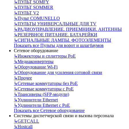
↳
ПУЛЬТ SOMFY
↳
ПУЛЬТ SOMMER
↳
ПУЛЬТ V2
↳
Пульт СOMUNELLO
↳
ПУЛЬТЫ УНИВЕРСАЛЬНЫЕ ДЛЯ TV
↳
РАДИОУПРАВЛЕНИЕ. ПРИЕМНИКИ. АНТЕННЫ
↳
РЕЗЕРВНОЕ ПИТАНИЕ. БАТАРЕЙКИ
↳
СИГНАЛЬНЫЕ ЛАМПЫ. ФОТОЭЛЕМЕНТЫ
Показать все Пульты для ворот и шлагбаумов
Сетевое оборудование
↳
Инжекторы и сплиттеры РоЕ
↳
Медиаконвертеры
↳
Оборудование Wi-Fi
↳
Оборудование для усиления сотовой связи
↳
Прочее
↳
Сетевые коммутаторы без РоЕ
↳
Сетевые коммутаторы с РоЕ
↳
Трансиверы (SFP-модули)
↳
Удлинители Ethernet
↳
Удлинители Ethernet с PoE
Показать все Сетевое оборудование
Системы диспетчерской связи и вызова персонала
↳
GETCALL
↳
Hostcall