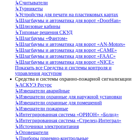
↳
Считыватели
↳
Турникеты
↳
Устройства для печати на пластиковых картах
↳
Шлагбаумы и автоматика для ворот «DoorHan»
↳
Шлюзовые кабины
↳
Типовые решения СКУД
↳
Шлагбаумы «Фантом»
↳
Шлагбаумы и автоматика для ворот «AN-Motors»
↳
Шлагбаумы и автоматика для ворот «CAME»
↳
Шлагбаумы и автоматика для ворот «FAAC»
↳
Шлагбаумы и автоматика для ворот «NICE»
Показать все Средства и системы контроля и
управления доступом
Средства и системы охранно-пожарной сигнализации
↳
АСКУЭ Ресурс
↳
Извещатели аварийные
↳
Извещатели охранные для наружной установки
↳
Извещатели охранные для помещений
↳
Извещатели пожарные
↳
Интегрированная система «ОРИОН» «Болид»
↳
Интегрированная система «Стрелец-Интеграл»
↳
Источники электропитания
↳
Оповещатели
↳
Приборы приемно-контрольные