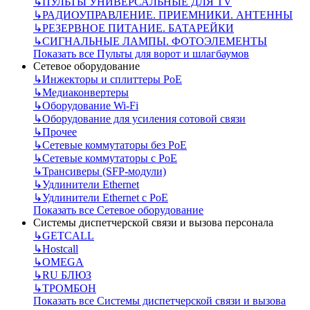
↳
ПУЛЬТЫ УНИВЕРСАЛЬНЫЕ ДЛЯ TV
↳
РАДИОУПРАВЛЕНИЕ. ПРИЕМНИКИ. АНТЕННЫ
↳
РЕЗЕРВНОЕ ПИТАНИЕ. БАТАРЕЙКИ
↳
СИГНАЛЬНЫЕ ЛАМПЫ. ФОТОЭЛЕМЕНТЫ
Показать все Пульты для ворот и шлагбаумов
Сетевое оборудование
↳
Инжекторы и сплиттеры РоЕ
↳
Медиаконвертеры
↳
Оборудование Wi-Fi
↳
Оборудование для усиления сотовой связи
↳
Прочее
↳
Сетевые коммутаторы без РоЕ
↳
Сетевые коммутаторы с РоЕ
↳
Трансиверы (SFP-модули)
↳
Удлинители Ethernet
↳
Удлинители Ethernet с PoE
Показать все Сетевое оборудование
Системы диспетчерской связи и вызова персонала
↳
GETCALL
↳
Hostcall
↳
OMEGA
↳
RU БЛЮЗ
↳
ТРОМБОН
Показать все Системы диспетчерской связи и вызова