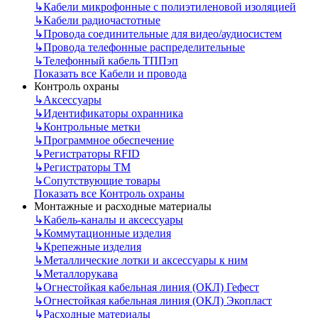
↳
Кабели микрофонные с полиэтиленовой изоляцией
↳
Кабели радиочастотные
↳
Провода соединительные для видео/аудиосистем
↳
Провода телефонные распределительные
↳
Телефонный кабель ТППэп
Показать все Кабели и провода
Контроль охраны
↳
Аксессуары
↳
Идентификаторы охранника
↳
Контрольные метки
↳
Программное обеспечение
↳
Регистраторы RFID
↳
Регистраторы ТМ
↳
Сопутствующие товары
Показать все Контроль охраны
Монтажные и расходные материалы
↳
Кабель-каналы и аксессуары
↳
Коммутационные изделия
↳
Крепежные изделия
↳
Металлические лотки и аксессуары к ним
↳
Металлорукава
↳
Огнестойкая кабельная линия (ОКЛ) Гефест
↳
Огнестойкая кабельная линия (ОКЛ) Экопласт
↳
Расходные материалы