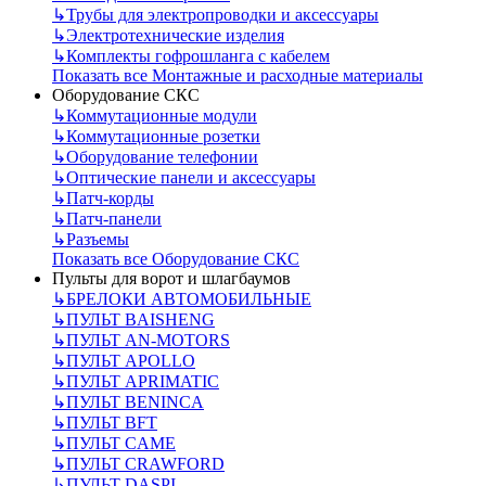
↳
Трубы для электропроводки и аксессуары
↳
Электротехнические изделия
↳
Комплекты гофрошланга с кабелем
Показать все Монтажные и расходные материалы
Оборудование СКС
↳
Коммутационные модули
↳
Коммутационные розетки
↳
Оборудование телефонии
↳
Оптические панели и аксессуары
↳
Патч-корды
↳
Патч-панели
↳
Разъемы
Показать все Оборудование СКС
Пульты для ворот и шлагбаумов
↳
БРЕЛОКИ АВТОМОБИЛЬНЫЕ
↳
ПУЛЬТ BAISHENG
↳
ПУЛЬТ AN-MOTORS
↳
ПУЛЬТ APOLLO
↳
ПУЛЬТ APRIMATIC
↳
ПУЛЬТ BENINCA
↳
ПУЛЬТ BFT
↳
ПУЛЬТ CAME
↳
ПУЛЬТ CRAWFORD
↳
ПУЛЬТ DASPI