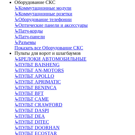
Оборудование СКС
↳
Коммутационные модули
↳
Коммутационные розетки
↳
Оборудование телефонии
↳
Оптические панели и аксессуары
↳
Патч-корды
↳
Патч-панели
↳
Разъемы
Показать все Оборудование СКС
Пульты для ворот и шлагбаумов
↳
БРЕЛОКИ АВТОМОБИЛЬНЫЕ
↳
ПУЛЬТ BAISHENG
↳
ПУЛЬТ AN-MOTORS
↳
ПУЛЬТ APOLLO
↳
ПУЛЬТ APRIMATIC
↳
ПУЛЬТ BENINCA
↳
ПУЛЬТ BFT
↳
ПУЛЬТ CAME
↳
ПУЛЬТ CRAWFORD
↳
ПУЛЬТ DASPI
↳
ПУЛЬТ DEA
↳
ПУЛЬТ DITEC
↳
ПУЛЬТ DOORHAN
↳
ПУЛЬТ ECOSTAR