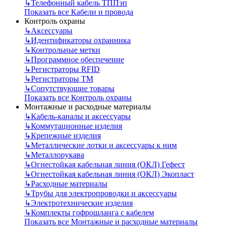
↳
Телефонный кабель ТППэп
Показать все Кабели и провода
Контроль охраны
↳
Аксессуары
↳
Идентификаторы охранника
↳
Контрольные метки
↳
Программное обеспечение
↳
Регистраторы RFID
↳
Регистраторы ТМ
↳
Сопутствующие товары
Показать все Контроль охраны
Монтажные и расходные материалы
↳
Кабель-каналы и аксессуары
↳
Коммутационные изделия
↳
Крепежные изделия
↳
Металлические лотки и аксессуары к ним
↳
Металлорукава
↳
Огнестойкая кабельная линия (ОКЛ) Гефест
↳
Огнестойкая кабельная линия (ОКЛ) Экопласт
↳
Расходные материалы
↳
Трубы для электропроводки и аксессуары
↳
Электротехнические изделия
↳
Комплекты гофрошланга с кабелем
Показать все Монтажные и расходные материалы