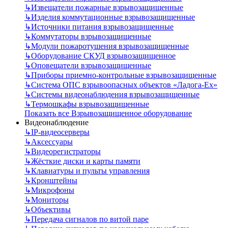
↳
Извещатели пожарные взрывозащищенные
↳
Изделия коммутационные взрывозащищенные
↳
Источники питания взрывозащищенные
↳
Коммутаторы взрывозащищенные
↳
Модули пожаротушения взрывозащищенные
↳
Оборудование СКУД взрывозащищенное
↳
Оповещатели взрывозащищенные
↳
Приборы приемно-контрольные взрывозащищенные
↳
Система ОПС взрывоопасных объектов «Ладога-Ex»
↳
Системы видеонаблюдения взрывозащищенные
↳
Термошкафы взрывозащищенные
Показать все Взрывозащищенное оборудование
Видеонаблюдение
↳
IP-видеосерверы
↳
Аксессуары
↳
Видеорегистраторы
↳
Жёсткие диски и карты памяти
↳
Клавиатуры и пульты управления
↳
Кронштейны
↳
Микрофоны
↳
Мониторы
↳
Объективы
↳
Передача сигналов по витой паре