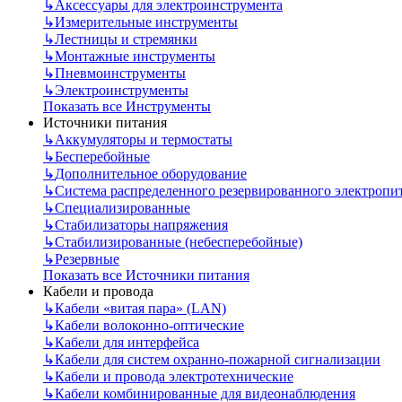
↳
Аксессуары для электроинструмента
↳
Измерительные инструменты
↳
Лестницы и стремянки
↳
Монтажные инструменты
↳
Пневмоинструменты
↳
Электроинструменты
Показать все Инструменты
Источники питания
↳
Аккумуляторы и термостаты
↳
Бесперебойные
↳
Дополнительное оборудование
↳
Система распределенного резервированного электропи
↳
Специализированные
↳
Стабилизаторы напряжения
↳
Стабилизированные (небесперебойные)
↳
Резервные
Показать все Источники питания
Кабели и провода
↳
Кабели «витая пара» (LAN)
↳
Кабели волоконно-оптические
↳
Кабели для интерфейса
↳
Кабели для систем охранно-пожарной сигнализации
↳
Кабели и провода электротехнические
↳
Кабели комбинированные для видеонаблюдения