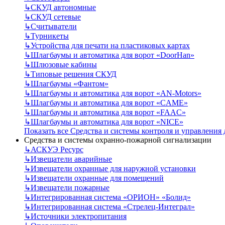
↳
СКУД автономные
↳
СКУД сетевые
↳
Считыватели
↳
Турникеты
↳
Устройства для печати на пластиковых картах
↳
Шлагбаумы и автоматика для ворот «DoorHan»
↳
Шлюзовые кабины
↳
Типовые решения СКУД
↳
Шлагбаумы «Фантом»
↳
Шлагбаумы и автоматика для ворот «AN-Motors»
↳
Шлагбаумы и автоматика для ворот «CAME»
↳
Шлагбаумы и автоматика для ворот «FAAC»
↳
Шлагбаумы и автоматика для ворот «NICE»
Показать все Средства и системы контроля и управления
Средства и системы охранно-пожарной сигнализации
↳
АСКУЭ Ресурс
↳
Извещатели аварийные
↳
Извещатели охранные для наружной установки
↳
Извещатели охранные для помещений
↳
Извещатели пожарные
↳
Интегрированная система «ОРИОН» «Болид»
↳
Интегрированная система «Стрелец-Интеграл»
↳
Источники электропитания