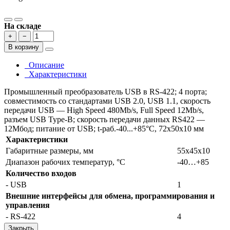
На складе
+
−
В корзину
Описание
Характеристики
Промышленный преобразователь USB в RS-422; 4 порта;
совместимость со стандартами USB 2.0, USB 1.1, скорость
передачи USB — High Speed 480Mb/s, Full Speed 12Mb/s,
разъем USB Type-B; скорость передачи данных RS422 —
12Мбод; питание от USB; t-раб.-40...+85°С, 72x50x10 мм
Характеристики
Габаритные размеры, мм
55х45х10
Диапазон рабочих температур, °С
-40…+85
Количество входов
- USB
1
Внешние интерфейсы для обмена, программирования и
управления
- RS-422
4
Закрыть