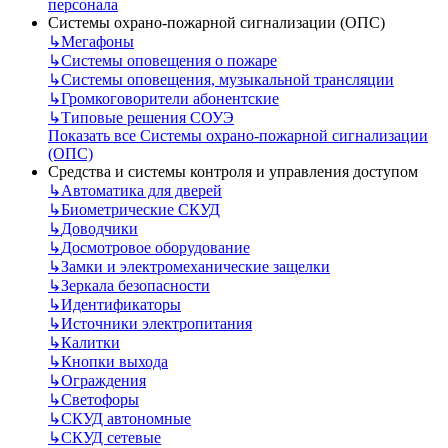
персонала
Системы охрано-пожарной сигнализации (ОПС)
↳
Мегафоны
↳
Системы оповещения о пожаре
↳
Системы оповещения, музыкальной трансляции
↳
Громкоговорители абонентские
↳
Типовые решения СОУЭ
Показать все Системы охрано-пожарной сигнализации
(ОПС)
Средства и системы контроля и управления доступом
↳
Автоматика для дверей
↳
Биометрические СКУД
↳
Доводчики
↳
Досмотровое оборудование
↳
Замки и электромеханические защелки
↳
Зеркала безопасности
↳
Идентификаторы
↳
Источники электропитания
↳
Калитки
↳
Кнопки выхода
↳
Ограждения
↳
Светофоры
↳
СКУД автономные
↳
СКУД сетевые