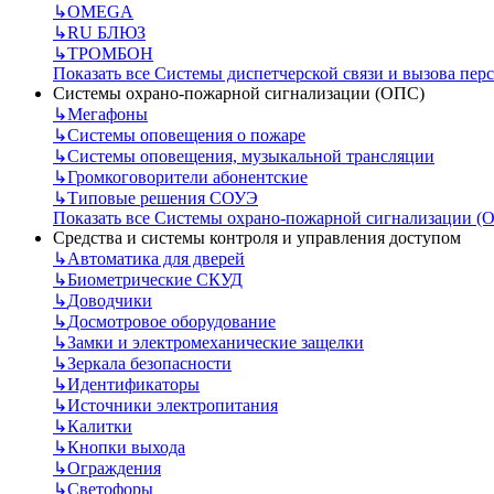
↳
OMEGA
↳
RU БЛЮЗ
↳
ТРОМБОН
Показать все Системы диспетчерской связи и вызова пер
Системы охрано-пожарной сигнализации (ОПС)
↳
Мегафоны
↳
Системы оповещения о пожаре
↳
Системы оповещения, музыкальной трансляции
↳
Громкоговорители абонентские
↳
Типовые решения СОУЭ
Показать все Системы охрано-пожарной сигнализации (
Средства и системы контроля и управления доступом
↳
Автоматика для дверей
↳
Биометрические СКУД
↳
Доводчики
↳
Досмотровое оборудование
↳
Замки и электромеханические защелки
↳
Зеркала безопасности
↳
Идентификаторы
↳
Источники электропитания
↳
Калитки
↳
Кнопки выхода
↳
Ограждения
↳
Светофоры