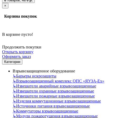
0
товаров,
на
0 р.
×
Корзина покупок
В корзине пусто!
Продолжить покупки
Открыть корзину
Оформить заказ
Категории
Взрывозащищенное оборудование
↳
Барьеры искрозащиты
↳
Взрывозащищенный комплекс ОПС «ЯУЗА-Ех»
↳
Извещатели аварийные взрывозащищенные
↳
Извещатели охранные взрывозащищенные
↳
Извещатели пожарные взрывозащищенные
↳
Изделия коммутационные взрывозащищенные
↳
Источники питания взрывозащищенные
↳
Коммутаторы взрывозащищенные
↳
Модули пожаротушения взрывозащищенные