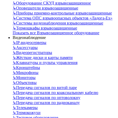
↳
Оборудование СКУД взрывозащищенное
↳
Оповещатели взрывозащищенные
↳
Приборы приемно-контрольные взрывозащищенные
↳
Система ОПС взрывоопасных объектов «Ладога-Ex»
↳
Системы видеонаблюдения взрывозащищенные
↳
Термошкафы взрывозащищенные
Показать все Взрывозащищенное оборудование
Видеонаблюдение
↳
IP-видеосерверы
↳
Аксессуары
↳
Видеорегистраторы
↳
Жёсткие диски и карты памяти
↳
Клавиатуры и пульты управления
↳
Кронштейны
↳
Микрофоны
↳
Мониторы
↳
Объективы
↳
Передача сигналов по витой паре
↳
Передача сигналов по коаксиальному кабелю
↳
Передача сигналов по оптоволокну
↳
Передача сигналов по радиоканалу
↳
Телекамеры
↳
Термокожухи
↳
Тестовое оборудование