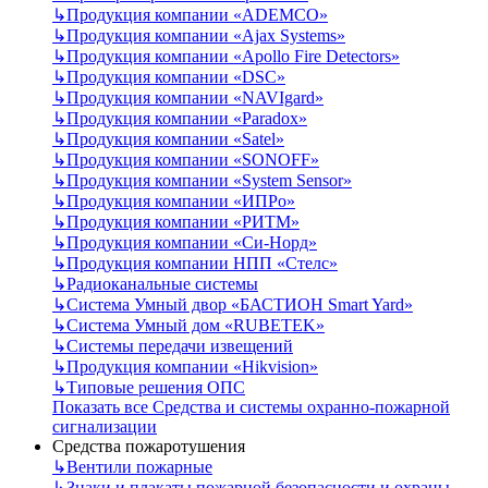
↳
Продукция компании «ADEMCO»
↳
Продукция компании «Ajax Systems»
↳
Продукция компании «Apollo Fire Detectors»
↳
Продукция компании «DSC»
↳
Продукция компании «NAVIgard»
↳
Продукция компании «Paradox»
↳
Продукция компании «Satel»
↳
Продукция компании «SONOFF»
↳
Продукция компании «System Sensor»
↳
Продукция компании «ИПРо»
↳
Продукция компании «РИТМ»
↳
Продукция компании «Си-Норд»
↳
Продукция компании НПП «Стелс»
↳
Радиоканальные системы
↳
Система Умный двор «БАСТИОН Smart Yard»
↳
Система Умный дом «RUBETEK»
↳
Системы передачи извещений
↳
Продукция компании «Hikvision»
↳
Типовые решения ОПС
Показать все Средства и системы охранно-пожарной
сигнализации
Средства пожаротушения
↳
Вентили пожарные
↳
Знаки и плакаты пожарной безопасности и охраны