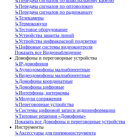
↳
Передача сигналов по коаксиальному кабелю
↳
Передача сигналов по оптоволокну
↳
Передача сигналов по радиоканалу
↳
Телекамеры
↳
Термокожухи
↳
Тестовое оборудование
↳
Устройства защиты линий
↳
Устройства инфракрасной подсветки
↳
Цифровые системы видеоконтроля
Показать все Видеонаблюдение
Домофоны и переговорные устройства
↳
IP-домофония
↳
Аудиодомофоны малоабонентные
↳
Видеодомофоны малоабонентные
↳
Домофоны координатные
↳
Домофоны цифровые
↳
Интерфоны, интеркомы
↳
Модули сопряжения
↳
Переговорные устройства
↳
Системы цифровой записи аудиоинформации
↳
Типовые решения «Домофоны»
Показать все Домофоны и переговорные устройства
Инструменты
↳
Аксессуары для пневмоинструмента