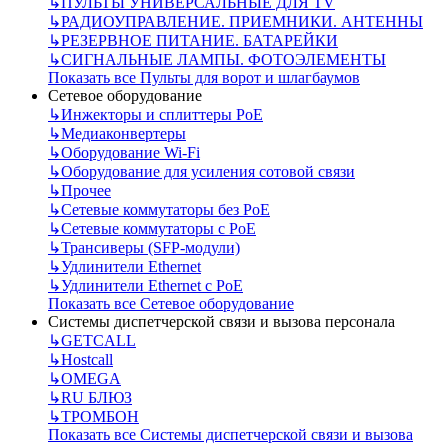
↳
ПУЛЬТЫ УНИВЕРСАЛЬНЫЕ ДЛЯ TV
↳
РАДИОУПРАВЛЕНИЕ. ПРИЕМНИКИ. АНТЕННЫ
↳
РЕЗЕРВНОЕ ПИТАНИЕ. БАТАРЕЙКИ
↳
СИГНАЛЬНЫЕ ЛАМПЫ. ФОТОЭЛЕМЕНТЫ
Показать все Пульты для ворот и шлагбаумов
Сетевое оборудование
↳
Инжекторы и сплиттеры РоЕ
↳
Медиаконвертеры
↳
Оборудование Wi-Fi
↳
Оборудование для усиления сотовой связи
↳
Прочее
↳
Сетевые коммутаторы без РоЕ
↳
Сетевые коммутаторы с РоЕ
↳
Трансиверы (SFP-модули)
↳
Удлинители Ethernet
↳
Удлинители Ethernet с PoE
Показать все Сетевое оборудование
Системы диспетчерской связи и вызова персонала
↳
GETCALL
↳
Hostcall
↳
OMEGA
↳
RU БЛЮЗ
↳
ТРОМБОН
Показать все Системы диспетчерской связи и вызова