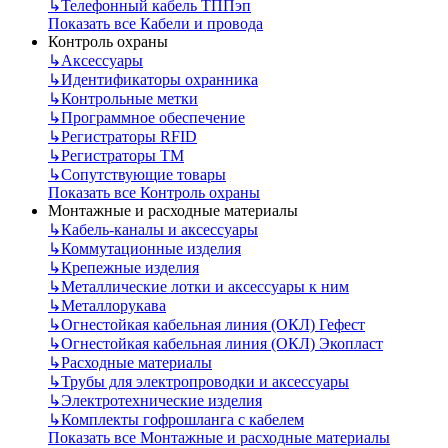
↳
Телефонный кабель ТППэп
Показать все Кабели и провода
Контроль охраны
↳
Аксессуары
↳
Идентификаторы охранника
↳
Контрольные метки
↳
Программное обеспечение
↳
Регистраторы RFID
↳
Регистраторы ТМ
↳
Сопутствующие товары
Показать все Контроль охраны
Монтажные и расходные материалы
↳
Кабель-каналы и аксессуары
↳
Коммутационные изделия
↳
Крепежные изделия
↳
Металлические лотки и аксессуары к ним
↳
Металлорукава
↳
Огнестойкая кабельная линия (ОКЛ) Гефест
↳
Огнестойкая кабельная линия (ОКЛ) Экопласт
↳
Расходные материалы
↳
Трубы для электропроводки и аксессуары
↳
Электротехнические изделия
↳
Комплекты гофрошланга с кабелем
Показать все Монтажные и расходные материалы