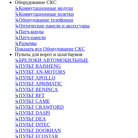
Оборудование СКС
↳
Коммутационные модули
↳
Коммутационные розетки
↳
Оборудование телефонии
↳
Оптические панели и аксессуары
↳
Патч-корды
↳
Патч-панели
↳
Разъемы
Показать все Оборудование СКС
Пульты для ворот и шлагбаумов
↳
БРЕЛОКИ АВТОМОБИЛЬНЫЕ
↳
ПУЛЬТ BAISHENG
↳
ПУЛЬТ AN-MOTORS
↳
ПУЛЬТ APOLLO
↳
ПУЛЬТ APRIMATIC
↳
ПУЛЬТ BENINCA
↳
ПУЛЬТ BFT
↳
ПУЛЬТ CAME
↳
ПУЛЬТ CRAWFORD
↳
ПУЛЬТ DASPI
↳
ПУЛЬТ DEA
↳
ПУЛЬТ DITEC
↳
ПУЛЬТ DOORHAN
↳
ПУЛЬТ ECOSTAR