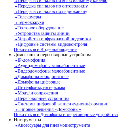
↳
Передача сигналов по коаксиальному кабелю
↳
Передача сигналов по оптоволокну
↳
Передача сигналов по радиоканалу
↳
Телекамеры
↳
Термокожухи
↳
Тестовое оборудование
↳
Устройства защиты линий
↳
Устройства инфракрасной подсветки
↳
Цифровые системы видеоконтроля
Показать все Видеонаблюдение
Домофоны и переговорные устройства
↳
IP-домофония
↳
Аудиодомофоны малоабонентные
↳
Видеодомофоны малоабонентные
↳
Домофоны координатные
↳
Домофоны цифровые
↳
Интерфоны, интеркомы
↳
Модули сопряжения
↳
Переговорные устройства
↳
Системы цифровой записи аудиоинформации
↳
Типовые решения «Домофоны»
Показать все Домофоны и переговорные устройства
Инструменты
↳
Аксессуары для пневмоинструмента