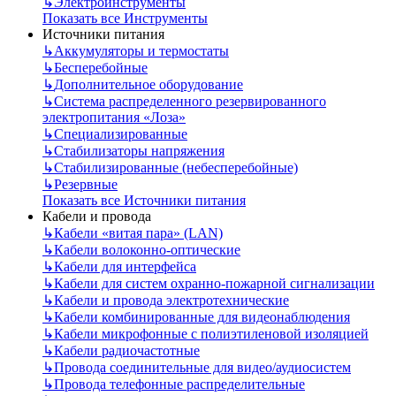
↳
Электроинструменты
Показать все Инструменты
Источники питания
↳
Аккумуляторы и термостаты
↳
Бесперебойные
↳
Дополнительное оборудование
↳
Система распределенного резервированного
электропитания «Лоза»
↳
Специализированные
↳
Стабилизаторы напряжения
↳
Стабилизированные (небесперебойные)
↳
Резервные
Показать все Источники питания
Кабели и провода
↳
Кабели «витая пара» (LAN)
↳
Кабели волоконно-оптические
↳
Кабели для интерфейса
↳
Кабели для систем охранно-пожарной сигнализации
↳
Кабели и провода электротехнические
↳
Кабели комбинированные для видеонаблюдения
↳
Кабели микрофонные с полиэтиленовой изоляцией
↳
Кабели радиочастотные
↳
Провода соединительные для видео/аудиосистем
↳
Провода телефонные распределительные