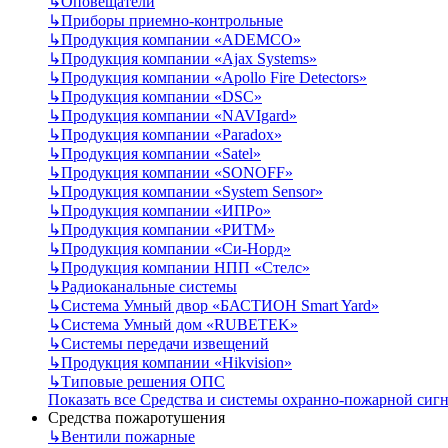
↳
Оповещатели
↳
Приборы приемно-контрольные
↳
Продукция компании «ADEMCO»
↳
Продукция компании «Ajax Systems»
↳
Продукция компании «Apollo Fire Detectors»
↳
Продукция компании «DSC»
↳
Продукция компании «NAVIgard»
↳
Продукция компании «Paradox»
↳
Продукция компании «Satel»
↳
Продукция компании «SONOFF»
↳
Продукция компании «System Sensor»
↳
Продукция компании «ИПРо»
↳
Продукция компании «РИТМ»
↳
Продукция компании «Си-Норд»
↳
Продукция компании НПП «Стелс»
↳
Радиоканальные системы
↳
Система Умный двор «БАСТИОН Smart Yard»
↳
Система Умный дом «RUBETEK»
↳
Системы передачи извещений
↳
Продукция компании «Hikvision»
↳
Типовые решения ОПС
Показать все Средства и системы охранно-пожарной сиг
Средства пожаротушения
↳
Вентили пожарные