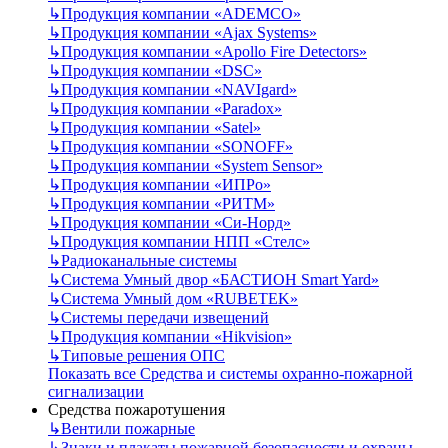
↳
Продукция компании «ADEMCO»
↳
Продукция компании «Ajax Systems»
↳
Продукция компании «Apollo Fire Detectors»
↳
Продукция компании «DSC»
↳
Продукция компании «NAVIgard»
↳
Продукция компании «Paradox»
↳
Продукция компании «Satel»
↳
Продукция компании «SONOFF»
↳
Продукция компании «System Sensor»
↳
Продукция компании «ИПРо»
↳
Продукция компании «РИТМ»
↳
Продукция компании «Си-Норд»
↳
Продукция компании НПП «Стелс»
↳
Радиоканальные системы
↳
Система Умный двор «БАСТИОН Smart Yard»
↳
Система Умный дом «RUBETEK»
↳
Системы передачи извещений
↳
Продукция компании «Hikvision»
↳
Типовые решения ОПС
Показать все Средства и системы охранно-пожарной
сигнализации
Средства пожаротушения
↳
Вентили пожарные
↳
Знаки и плакаты пожарной безопасности и охраны