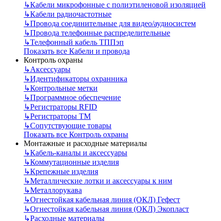
↳
Кабели микрофонные с полиэтиленовой изоляцией
↳
Кабели радиочастотные
↳
Провода соединительные для видео/аудиосистем
↳
Провода телефонные распределительные
↳
Телефонный кабель ТППэп
Показать все Кабели и провода
Контроль охраны
↳
Аксессуары
↳
Идентификаторы охранника
↳
Контрольные метки
↳
Программное обеспечение
↳
Регистраторы RFID
↳
Регистраторы ТМ
↳
Сопутствующие товары
Показать все Контроль охраны
Монтажные и расходные материалы
↳
Кабель-каналы и аксессуары
↳
Коммутационные изделия
↳
Крепежные изделия
↳
Металлические лотки и аксессуары к ним
↳
Металлорукава
↳
Огнестойкая кабельная линия (ОКЛ) Гефест
↳
Огнестойкая кабельная линия (ОКЛ) Экопласт
↳
Расходные материалы