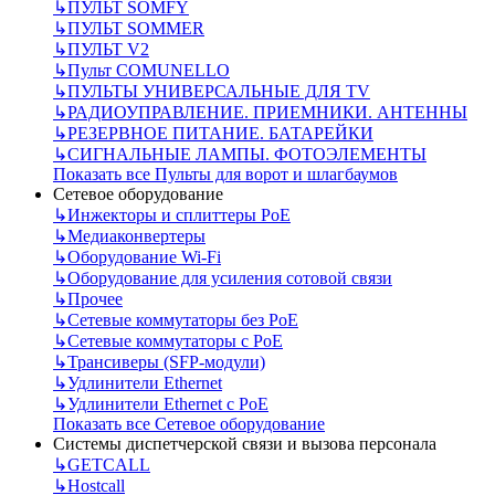
↳
ПУЛЬТ SOMFY
↳
ПУЛЬТ SOMMER
↳
ПУЛЬТ V2
↳
Пульт СOMUNELLO
↳
ПУЛЬТЫ УНИВЕРСАЛЬНЫЕ ДЛЯ TV
↳
РАДИОУПРАВЛЕНИЕ. ПРИЕМНИКИ. АНТЕННЫ
↳
РЕЗЕРВНОЕ ПИТАНИЕ. БАТАРЕЙКИ
↳
СИГНАЛЬНЫЕ ЛАМПЫ. ФОТОЭЛЕМЕНТЫ
Показать все Пульты для ворот и шлагбаумов
Сетевое оборудование
↳
Инжекторы и сплиттеры РоЕ
↳
Медиаконвертеры
↳
Оборудование Wi-Fi
↳
Оборудование для усиления сотовой связи
↳
Прочее
↳
Сетевые коммутаторы без РоЕ
↳
Сетевые коммутаторы с РоЕ
↳
Трансиверы (SFP-модули)
↳
Удлинители Ethernet
↳
Удлинители Ethernet с PoE
Показать все Сетевое оборудование
Системы диспетчерской связи и вызова персонала
↳
GETCALL
↳
Hostcall