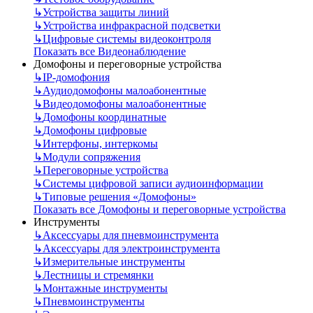
↳
Устройства защиты линий
↳
Устройства инфракрасной подсветки
↳
Цифровые системы видеоконтроля
Показать все Видеонаблюдение
Домофоны и переговорные устройства
↳
IP-домофония
↳
Аудиодомофоны малоабонентные
↳
Видеодомофоны малоабонентные
↳
Домофоны координатные
↳
Домофоны цифровые
↳
Интерфоны, интеркомы
↳
Модули сопряжения
↳
Переговорные устройства
↳
Системы цифровой записи аудиоинформации
↳
Типовые решения «Домофоны»
Показать все Домофоны и переговорные устройства
Инструменты
↳
Аксессуары для пневмоинструмента
↳
Аксессуары для электроинструмента
↳
Измерительные инструменты
↳
Лестницы и стремянки
↳
Монтажные инструменты
↳
Пневмоинструменты