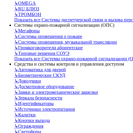
↳
OMEGA
↳
RU БЛЮЗ
↳
ТРОМБОН
Показать все Системы диспетчерской связи и вызова пер
Системы охрано-пожарной сигнализации (ОПС)
↳
Мегафоны
↳
Системы оповещения о пожаре
↳
Системы оповещения, музыкальной трансляции
↳
Громкоговорители абонентские
↳
Типовые решения СОУЭ
Показать все Системы охрано-пожарной сигнализации (
Средства и системы контроля и управления доступом
↳
Автоматика для дверей
↳
Биометрические СКУД
↳
Доводчики
↳
Досмотровое оборудование
↳
Замки и электромеханические защелки
↳
Зеркала безопасности
↳
Идентификаторы
↳
Источники электропитания
↳
Калитки
↳
Кнопки выхода
↳
Ограждения
↳
Светофоры