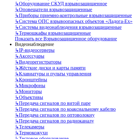
↳
Оборудование СКУД взрывозащищенное
↳
Оповещатели взрывозащищенные
↳
Приборы приемно-контрольные взрывозащищенные
↳
Система ОПС взрывоопасных объектов «Ладога-Ex»
↳
Системы видеонаблюдения взрывозащищенные
↳
Термошкафы взрывозащищенные
Показать все Взрывозащищенное оборудование
Видеонаблюдение
↳
IP-видеосерверы
↳
Аксессуары
↳
Видеорегистраторы
↳
Жёсткие диски и карты памяти
↳
Клавиатуры и пульты управления
↳
Кронштейны
↳
Микрофоны
↳
Мониторы
↳
Объективы
↳
Передача сигналов по витой паре
↳
Передача сигналов по коаксиальному кабелю
↳
Передача сигналов по оптоволокну
↳
Передача сигналов по радиоканалу
↳
Телекамеры
↳
Термокожухи
↳
Тестовое оборудование