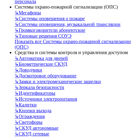
персонала
Системы охрано-пожарной сигнализации (ОПС)
↳
Мегафоны
↳
Системы оповещения о пожаре
↳
Системы оповещения, музыкальной трансляции
↳
Громкоговорители абонентские
↳
Типовые решения СОУЭ
Показать все Системы охрано-пожарной сигнализации
(ОПС)
Средства и системы контроля и управления доступом
↳
Автоматика для дверей
↳
Биометрические СКУД
↳
Доводчики
↳
Досмотровое оборудование
↳
Замки и электромеханические защелки
↳
Зеркала безопасности
↳
Идентификаторы
↳
Источники электропитания
↳
Калитки
↳
Кнопки выхода
↳
Ограждения
↳
Светофоры
↳
СКУД автономные
↳
СКУД сетевые