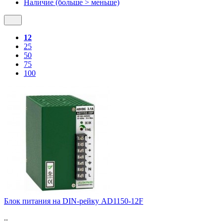
Наличие (больше > меньше)
12
25
50
75
100
Блок питания на DIN-рейку AD1150-12F
..