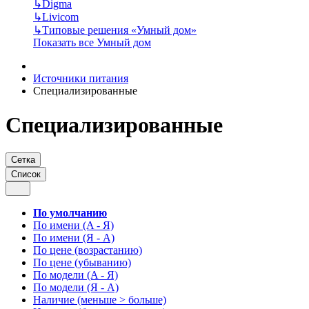
↳
Digma
↳
Livicom
↳
Типовые решения «Умный дом»
Показать все Умный дом
Источники питания
Специализированные
Специализированные
Сетка
Список
По умолчанию
По имени (A - Я)
По имени (Я - A)
По цене (возрастанию)
По цене (убыванию)
По модели (A - Я)
По модели (Я - A)
Наличие (меньше > больше)