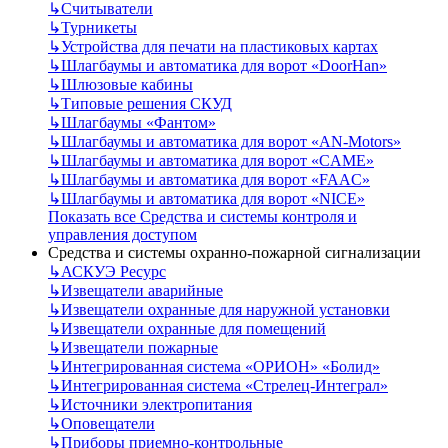
↳
Считыватели
↳
Турникеты
↳
Устройства для печати на пластиковых картах
↳
Шлагбаумы и автоматика для ворот «DoorHan»
↳
Шлюзовые кабины
↳
Типовые решения СКУД
↳
Шлагбаумы «Фантом»
↳
Шлагбаумы и автоматика для ворот «AN-Motors»
↳
Шлагбаумы и автоматика для ворот «CAME»
↳
Шлагбаумы и автоматика для ворот «FAAC»
↳
Шлагбаумы и автоматика для ворот «NICE»
Показать все Средства и системы контроля и
управления доступом
Средства и системы охранно-пожарной сигнализации
↳
АСКУЭ Ресурс
↳
Извещатели аварийные
↳
Извещатели охранные для наружной установки
↳
Извещатели охранные для помещений
↳
Извещатели пожарные
↳
Интегрированная система «ОРИОН» «Болид»
↳
Интегрированная система «Стрелец-Интеграл»
↳
Источники электропитания
↳
Оповещатели
↳
Приборы приемно-контрольные