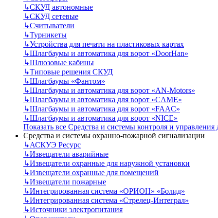
↳
СКУД автономные
↳
СКУД сетевые
↳
Считыватели
↳
Турникеты
↳
Устройства для печати на пластиковых картах
↳
Шлагбаумы и автоматика для ворот «DoorHan»
↳
Шлюзовые кабины
↳
Типовые решения СКУД
↳
Шлагбаумы «Фантом»
↳
Шлагбаумы и автоматика для ворот «AN-Motors»
↳
Шлагбаумы и автоматика для ворот «CAME»
↳
Шлагбаумы и автоматика для ворот «FAAC»
↳
Шлагбаумы и автоматика для ворот «NICE»
Показать все Средства и системы контроля и управления
Средства и системы охранно-пожарной сигнализации
↳
АСКУЭ Ресурс
↳
Извещатели аварийные
↳
Извещатели охранные для наружной установки
↳
Извещатели охранные для помещений
↳
Извещатели пожарные
↳
Интегрированная система «ОРИОН» «Болид»
↳
Интегрированная система «Стрелец-Интеграл»
↳
Источники электропитания