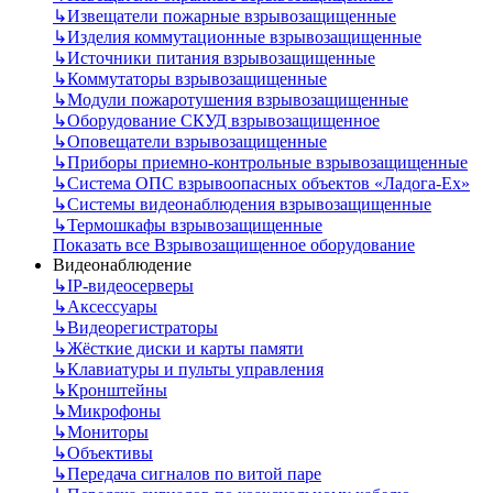
↳
Извещатели пожарные взрывозащищенные
↳
Изделия коммутационные взрывозащищенные
↳
Источники питания взрывозащищенные
↳
Коммутаторы взрывозащищенные
↳
Модули пожаротушения взрывозащищенные
↳
Оборудование СКУД взрывозащищенное
↳
Оповещатели взрывозащищенные
↳
Приборы приемно-контрольные взрывозащищенные
↳
Система ОПС взрывоопасных объектов «Ладога-Ex»
↳
Системы видеонаблюдения взрывозащищенные
↳
Термошкафы взрывозащищенные
Показать все Взрывозащищенное оборудование
Видеонаблюдение
↳
IP-видеосерверы
↳
Аксессуары
↳
Видеорегистраторы
↳
Жёсткие диски и карты памяти
↳
Клавиатуры и пульты управления
↳
Кронштейны
↳
Микрофоны
↳
Мониторы
↳
Объективы
↳
Передача сигналов по витой паре