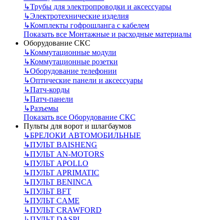
↳
Трубы для электропроводки и аксессуары
↳
Электротехнические изделия
↳
Комплекты гофрошланга с кабелем
Показать все Монтажные и расходные материалы
Оборудование СКС
↳
Коммутационные модули
↳
Коммутационные розетки
↳
Оборудование телефонии
↳
Оптические панели и аксессуары
↳
Патч-корды
↳
Патч-панели
↳
Разъемы
Показать все Оборудование СКС
Пульты для ворот и шлагбаумов
↳
БРЕЛОКИ АВТОМОБИЛЬНЫЕ
↳
ПУЛЬТ BAISHENG
↳
ПУЛЬТ AN-MOTORS
↳
ПУЛЬТ APOLLO
↳
ПУЛЬТ APRIMATIC
↳
ПУЛЬТ BENINCA
↳
ПУЛЬТ BFT
↳
ПУЛЬТ CAME
↳
ПУЛЬТ CRAWFORD
↳
ПУЛЬТ DASPI