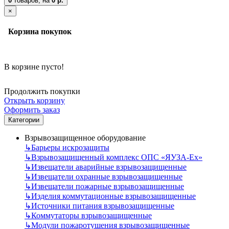
0
товаров,
на
0 р.
×
Корзина покупок
В корзине пусто!
Продолжить покупки
Открыть корзину
Оформить заказ
Категории
Взрывозащищенное оборудование
↳
Барьеры искрозащиты
↳
Взрывозащищенный комплекс ОПС «ЯУЗА-Ех»
↳
Извещатели аварийные взрывозащищенные
↳
Извещатели охранные взрывозащищенные
↳
Извещатели пожарные взрывозащищенные
↳
Изделия коммутационные взрывозащищенные
↳
Источники питания взрывозащищенные
↳
Коммутаторы взрывозащищенные
↳
Модули пожаротушения взрывозащищенные