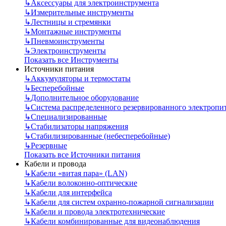
↳
Аксессуары для электроинструмента
↳
Измерительные инструменты
↳
Лестницы и стремянки
↳
Монтажные инструменты
↳
Пневмоинструменты
↳
Электроинструменты
Показать все Инструменты
Источники питания
↳
Аккумуляторы и термостаты
↳
Бесперебойные
↳
Дополнительное оборудование
↳
Система распределенного резервированного электропи
↳
Специализированные
↳
Стабилизаторы напряжения
↳
Стабилизированные (небесперебойные)
↳
Резервные
Показать все Источники питания
Кабели и провода
↳
Кабели «витая пара» (LAN)
↳
Кабели волоконно-оптические
↳
Кабели для интерфейса
↳
Кабели для систем охранно-пожарной сигнализации
↳
Кабели и провода электротехнические
↳
Кабели комбинированные для видеонаблюдения