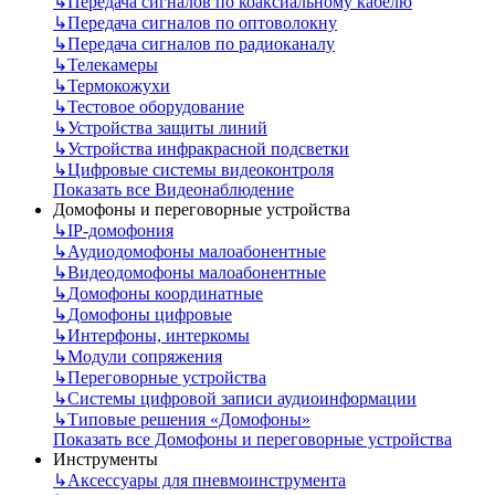
↳
Передача сигналов по коаксиальному кабелю
↳
Передача сигналов по оптоволокну
↳
Передача сигналов по радиоканалу
↳
Телекамеры
↳
Термокожухи
↳
Тестовое оборудование
↳
Устройства защиты линий
↳
Устройства инфракрасной подсветки
↳
Цифровые системы видеоконтроля
Показать все Видеонаблюдение
Домофоны и переговорные устройства
↳
IP-домофония
↳
Аудиодомофоны малоабонентные
↳
Видеодомофоны малоабонентные
↳
Домофоны координатные
↳
Домофоны цифровые
↳
Интерфоны, интеркомы
↳
Модули сопряжения
↳
Переговорные устройства
↳
Системы цифровой записи аудиоинформации
↳
Типовые решения «Домофоны»
Показать все Домофоны и переговорные устройства
Инструменты
↳
Аксессуары для пневмоинструмента