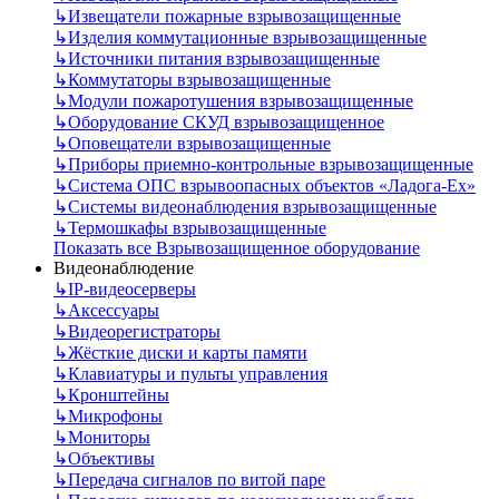
↳
Извещатели пожарные взрывозащищенные
↳
Изделия коммутационные взрывозащищенные
↳
Источники питания взрывозащищенные
↳
Коммутаторы взрывозащищенные
↳
Модули пожаротушения взрывозащищенные
↳
Оборудование СКУД взрывозащищенное
↳
Оповещатели взрывозащищенные
↳
Приборы приемно-контрольные взрывозащищенные
↳
Система ОПС взрывоопасных объектов «Ладога-Ex»
↳
Системы видеонаблюдения взрывозащищенные
↳
Термошкафы взрывозащищенные
Показать все Взрывозащищенное оборудование
Видеонаблюдение
↳
IP-видеосерверы
↳
Аксессуары
↳
Видеорегистраторы
↳
Жёсткие диски и карты памяти
↳
Клавиатуры и пульты управления
↳
Кронштейны
↳
Микрофоны
↳
Мониторы
↳
Объективы
↳
Передача сигналов по витой паре