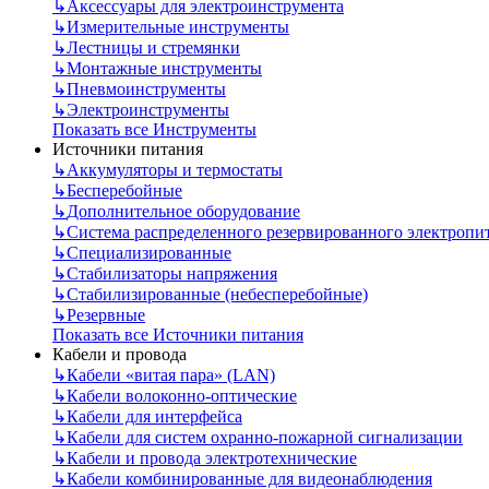
↳
Аксессуары для электроинструмента
↳
Измерительные инструменты
↳
Лестницы и стремянки
↳
Монтажные инструменты
↳
Пневмоинструменты
↳
Электроинструменты
Показать все Инструменты
Источники питания
↳
Аккумуляторы и термостаты
↳
Бесперебойные
↳
Дополнительное оборудование
↳
Система распределенного резервированного электропи
↳
Специализированные
↳
Стабилизаторы напряжения
↳
Стабилизированные (небесперебойные)
↳
Резервные
Показать все Источники питания
Кабели и провода
↳
Кабели «витая пара» (LAN)
↳
Кабели волоконно-оптические
↳
Кабели для интерфейса
↳
Кабели для систем охранно-пожарной сигнализации
↳
Кабели и провода электротехнические
↳
Кабели комбинированные для видеонаблюдения