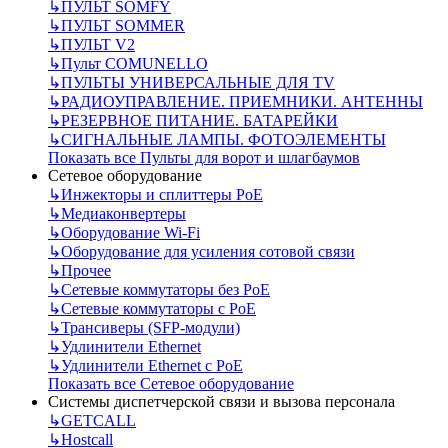
↳
ПУЛЬТ SOMFY
↳
ПУЛЬТ SOMMER
↳
ПУЛЬТ V2
↳
Пульт СOMUNELLO
↳
ПУЛЬТЫ УНИВЕРСАЛЬНЫЕ ДЛЯ TV
↳
РАДИОУПРАВЛЕНИЕ. ПРИЕМНИКИ. АНТЕННЫ
↳
РЕЗЕРВНОЕ ПИТАНИЕ. БАТАРЕЙКИ
↳
СИГНАЛЬНЫЕ ЛАМПЫ. ФОТОЭЛЕМЕНТЫ
Показать все Пульты для ворот и шлагбаумов
Сетевое оборудование
↳
Инжекторы и сплиттеры РоЕ
↳
Медиаконвертеры
↳
Оборудование Wi-Fi
↳
Оборудование для усиления сотовой связи
↳
Прочее
↳
Сетевые коммутаторы без РоЕ
↳
Сетевые коммутаторы с РоЕ
↳
Трансиверы (SFP-модули)
↳
Удлинители Ethernet
↳
Удлинители Ethernet с PoE
Показать все Сетевое оборудование
Системы диспетчерской связи и вызова персонала
↳
GETCALL
↳
Hostcall