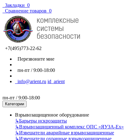
Закладки
0
Сравнение товаров
0
+7(495)773-22-62
Перезвоните мне
пн-пт / 9:00-18:00
info@arient.ru
id_arient
пн-пт / 9:00-18:00
Категории
Взрывозащищенное оборудование
↳
Барьеры искрозащиты
↳
Взрывозащищенный комплекс ОПС «ЯУЗА-Ех»
↳
Извещатели аварийные взрывозащищенные
↳
Извещатели охранные взрывозащищенные