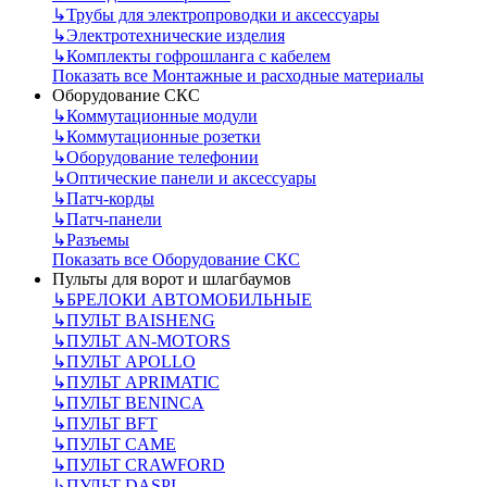
↳
Трубы для электропроводки и аксессуары
↳
Электротехнические изделия
↳
Комплекты гофрошланга с кабелем
Показать все Монтажные и расходные материалы
Оборудование СКС
↳
Коммутационные модули
↳
Коммутационные розетки
↳
Оборудование телефонии
↳
Оптические панели и аксессуары
↳
Патч-корды
↳
Патч-панели
↳
Разъемы
Показать все Оборудование СКС
Пульты для ворот и шлагбаумов
↳
БРЕЛОКИ АВТОМОБИЛЬНЫЕ
↳
ПУЛЬТ BAISHENG
↳
ПУЛЬТ AN-MOTORS
↳
ПУЛЬТ APOLLO
↳
ПУЛЬТ APRIMATIC
↳
ПУЛЬТ BENINCA
↳
ПУЛЬТ BFT
↳
ПУЛЬТ CAME
↳
ПУЛЬТ CRAWFORD
↳
ПУЛЬТ DASPI