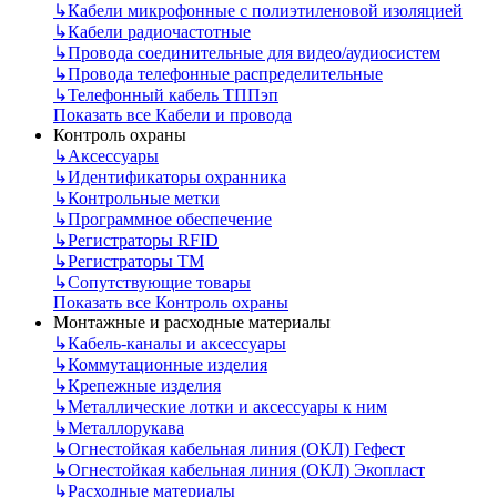
↳
Кабели микрофонные с полиэтиленовой изоляцией
↳
Кабели радиочастотные
↳
Провода соединительные для видео/аудиосистем
↳
Провода телефонные распределительные
↳
Телефонный кабель ТППэп
Показать все Кабели и провода
Контроль охраны
↳
Аксессуары
↳
Идентификаторы охранника
↳
Контрольные метки
↳
Программное обеспечение
↳
Регистраторы RFID
↳
Регистраторы ТМ
↳
Сопутствующие товары
Показать все Контроль охраны
Монтажные и расходные материалы
↳
Кабель-каналы и аксессуары
↳
Коммутационные изделия
↳
Крепежные изделия
↳
Металлические лотки и аксессуары к ним
↳
Металлорукава
↳
Огнестойкая кабельная линия (ОКЛ) Гефест
↳
Огнестойкая кабельная линия (ОКЛ) Экопласт
↳
Расходные материалы