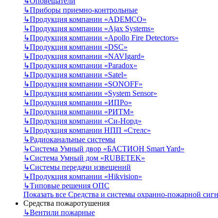
↳
Оповещатели
↳
Приборы приемно-контрольные
↳
Продукция компании «ADEMCO»
↳
Продукция компании «Ajax Systems»
↳
Продукция компании «Apollo Fire Detectors»
↳
Продукция компании «DSC»
↳
Продукция компании «NAVIgard»
↳
Продукция компании «Paradox»
↳
Продукция компании «Satel»
↳
Продукция компании «SONOFF»
↳
Продукция компании «System Sensor»
↳
Продукция компании «ИПРо»
↳
Продукция компании «РИТМ»
↳
Продукция компании «Си-Норд»
↳
Продукция компании НПП «Стелс»
↳
Радиоканальные системы
↳
Система Умный двор «БАСТИОН Smart Yard»
↳
Система Умный дом «RUBETEK»
↳
Системы передачи извещений
↳
Продукция компании «Hikvision»
↳
Типовые решения ОПС
Показать все Средства и системы охранно-пожарной сиг
Средства пожаротушения
↳
Вентили пожарные