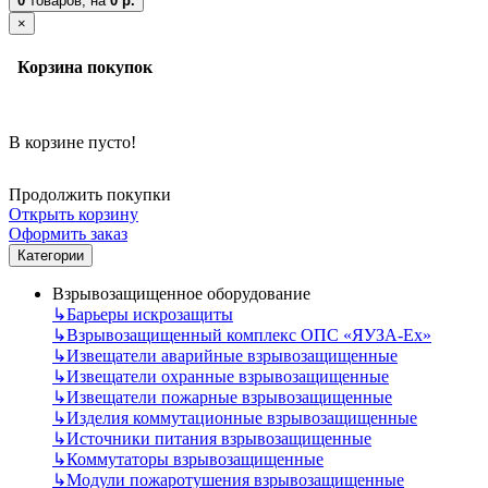
0
товаров,
на
0 р.
×
Корзина покупок
В корзине пусто!
Продолжить покупки
Открыть корзину
Оформить заказ
Категории
Взрывозащищенное оборудование
↳
Барьеры искрозащиты
↳
Взрывозащищенный комплекс ОПС «ЯУЗА-Ех»
↳
Извещатели аварийные взрывозащищенные
↳
Извещатели охранные взрывозащищенные
↳
Извещатели пожарные взрывозащищенные
↳
Изделия коммутационные взрывозащищенные
↳
Источники питания взрывозащищенные
↳
Коммутаторы взрывозащищенные
↳
Модули пожаротушения взрывозащищенные