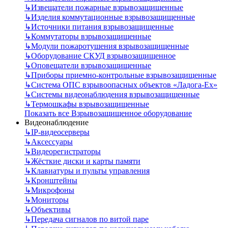
↳
Извещатели пожарные взрывозащищенные
↳
Изделия коммутационные взрывозащищенные
↳
Источники питания взрывозащищенные
↳
Коммутаторы взрывозащищенные
↳
Модули пожаротушения взрывозащищенные
↳
Оборудование СКУД взрывозащищенное
↳
Оповещатели взрывозащищенные
↳
Приборы приемно-контрольные взрывозащищенные
↳
Система ОПС взрывоопасных объектов «Ладога-Ex»
↳
Системы видеонаблюдения взрывозащищенные
↳
Термошкафы взрывозащищенные
Показать все Взрывозащищенное оборудование
Видеонаблюдение
↳
IP-видеосерверы
↳
Аксессуары
↳
Видеорегистраторы
↳
Жёсткие диски и карты памяти
↳
Клавиатуры и пульты управления
↳
Кронштейны
↳
Микрофоны
↳
Мониторы
↳
Объективы
↳
Передача сигналов по витой паре