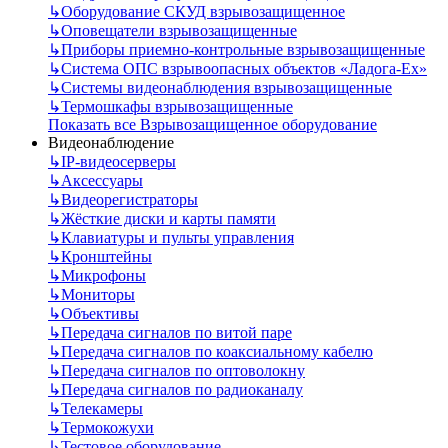
↳
Оборудование СКУД взрывозащищенное
↳
Оповещатели взрывозащищенные
↳
Приборы приемно-контрольные взрывозащищенные
↳
Система ОПС взрывоопасных объектов «Ладога-Ex»
↳
Системы видеонаблюдения взрывозащищенные
↳
Термошкафы взрывозащищенные
Показать все Взрывозащищенное оборудование
Видеонаблюдение
↳
IP-видеосерверы
↳
Аксессуары
↳
Видеорегистраторы
↳
Жёсткие диски и карты памяти
↳
Клавиатуры и пульты управления
↳
Кронштейны
↳
Микрофоны
↳
Мониторы
↳
Объективы
↳
Передача сигналов по витой паре
↳
Передача сигналов по коаксиальному кабелю
↳
Передача сигналов по оптоволокну
↳
Передача сигналов по радиоканалу
↳
Телекамеры
↳
Термокожухи
↳
Тестовое оборудование