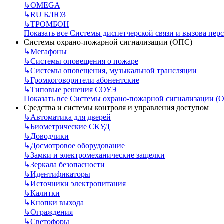
↳
OMEGA
↳
RU БЛЮЗ
↳
ТРОМБОН
Показать все Системы диспетчерской связи и вызова пер
Системы охрано-пожарной сигнализации (ОПС)
↳
Мегафоны
↳
Системы оповещения о пожаре
↳
Системы оповещения, музыкальной трансляции
↳
Громкоговорители абонентские
↳
Типовые решения СОУЭ
Показать все Системы охрано-пожарной сигнализации (
Средства и системы контроля и управления доступом
↳
Автоматика для дверей
↳
Биометрические СКУД
↳
Доводчики
↳
Досмотровое оборудование
↳
Замки и электромеханические защелки
↳
Зеркала безопасности
↳
Идентификаторы
↳
Источники электропитания
↳
Калитки
↳
Кнопки выхода
↳
Ограждения
↳
Светофоры