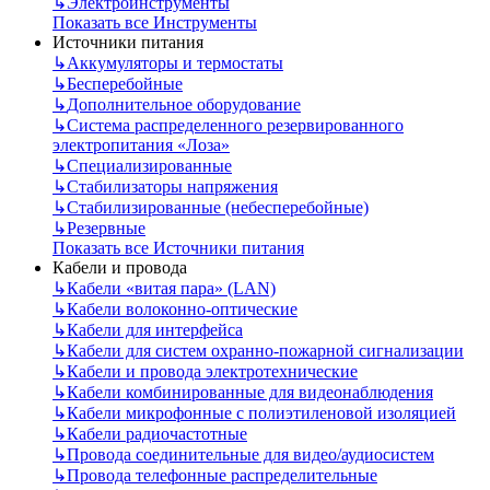
↳
Электроинструменты
Показать все Инструменты
Источники питания
↳
Аккумуляторы и термостаты
↳
Бесперебойные
↳
Дополнительное оборудование
↳
Система распределенного резервированного
электропитания «Лоза»
↳
Специализированные
↳
Стабилизаторы напряжения
↳
Стабилизированные (небесперебойные)
↳
Резервные
Показать все Источники питания
Кабели и провода
↳
Кабели «витая пара» (LAN)
↳
Кабели волоконно-оптические
↳
Кабели для интерфейса
↳
Кабели для систем охранно-пожарной сигнализации
↳
Кабели и провода электротехнические
↳
Кабели комбинированные для видеонаблюдения
↳
Кабели микрофонные с полиэтиленовой изоляцией
↳
Кабели радиочастотные
↳
Провода соединительные для видео/аудиосистем
↳
Провода телефонные распределительные