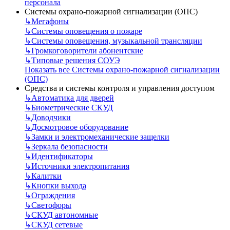
персонала
Системы охрано-пожарной сигнализации (ОПС)
↳
Мегафоны
↳
Системы оповещения о пожаре
↳
Системы оповещения, музыкальной трансляции
↳
Громкоговорители абонентские
↳
Типовые решения СОУЭ
Показать все Системы охрано-пожарной сигнализации
(ОПС)
Средства и системы контроля и управления доступом
↳
Автоматика для дверей
↳
Биометрические СКУД
↳
Доводчики
↳
Досмотровое оборудование
↳
Замки и электромеханические защелки
↳
Зеркала безопасности
↳
Идентификаторы
↳
Источники электропитания
↳
Калитки
↳
Кнопки выхода
↳
Ограждения
↳
Светофоры
↳
СКУД автономные
↳
СКУД сетевые