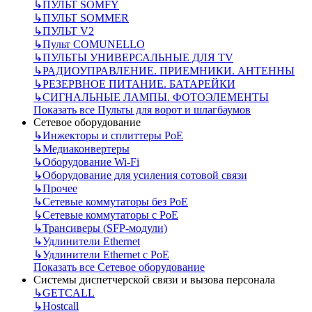
↳
ПУЛЬТ SOMFY
↳
ПУЛЬТ SOMMER
↳
ПУЛЬТ V2
↳
Пульт СOMUNELLO
↳
ПУЛЬТЫ УНИВЕРСАЛЬНЫЕ ДЛЯ TV
↳
РАДИОУПРАВЛЕНИЕ. ПРИЕМНИКИ. АНТЕННЫ
↳
РЕЗЕРВНОЕ ПИТАНИЕ. БАТАРЕЙКИ
↳
СИГНАЛЬНЫЕ ЛАМПЫ. ФОТОЭЛЕМЕНТЫ
Показать все Пульты для ворот и шлагбаумов
Сетевое оборудование
↳
Инжекторы и сплиттеры РоЕ
↳
Медиаконвертеры
↳
Оборудование Wi-Fi
↳
Оборудование для усиления сотовой связи
↳
Прочее
↳
Сетевые коммутаторы без РоЕ
↳
Сетевые коммутаторы с РоЕ
↳
Трансиверы (SFP-модули)
↳
Удлинители Ethernet
↳
Удлинители Ethernet с PoE
Показать все Сетевое оборудование
Системы диспетчерской связи и вызова персонала
↳
GETCALL
↳
Hostcall