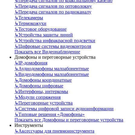
↳
Передача сигналов по коаксиальному кабелю
↳
Передача сигналов по оптоволокну
↳
Передача сигналов по радиоканалу
↳
Телекамеры
↳
Термокожухи
↳
Тестовое оборудование
↳
Устройства защиты линий
↳
Устройства инфракрасной подсветки
↳
Цифровые системы видеоконтроля
Показать все Видеонаблюдение
Домофоны и переговорные устройства
↳
IP-домофония
↳
Аудиодомофоны малоабонентные
↳
Видеодомофоны малоабонентные
↳
Домофоны координатные
↳
Домофоны цифровые
↳
Интерфоны, интеркомы
↳
Модули сопряжения
↳
Переговорные устройства
↳
Системы цифровой записи аудиоинформации
↳
Типовые решения «Домофоны»
Показать все Домофоны и переговорные устройства
Инструменты
↳
Аксессуары для пневмоинструмента