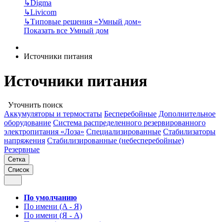
↳
Digma
↳
Livicom
↳
Типовые решения «Умный дом»
Показать все Умный дом
Источники питания
Источники питания
Уточнить поиск
Аккумуляторы и термостаты
Бесперебойные
Дополнительное
оборудование
Система распределенного резервированного
электропитания «Лоза»
Специализированные
Стабилизаторы
напряжения
Стабилизированные (небесперебойные)
Резервные
Сетка
Список
По умолчанию
По имени (A - Я)
По имени (Я - A)