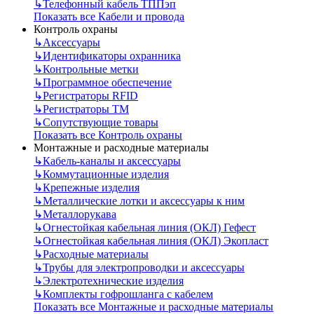
↳
Телефонный кабель ТППэп
Показать все Кабели и провода
Контроль охраны
↳
Аксессуары
↳
Идентификаторы охранника
↳
Контрольные метки
↳
Программное обеспечение
↳
Регистраторы RFID
↳
Регистраторы ТМ
↳
Сопутствующие товары
Показать все Контроль охраны
Монтажные и расходные материалы
↳
Кабель-каналы и аксессуары
↳
Коммутационные изделия
↳
Крепежные изделия
↳
Металлические лотки и аксессуары к ним
↳
Металлорукава
↳
Огнестойкая кабельная линия (ОКЛ) Гефест
↳
Огнестойкая кабельная линия (ОКЛ) Экопласт
↳
Расходные материалы
↳
Трубы для электропроводки и аксессуары
↳
Электротехнические изделия
↳
Комплекты гофрошланга с кабелем
Показать все Монтажные и расходные материалы