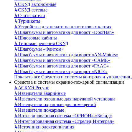
↳
СКУД автономные
↳
СКУД сетевые
↳
Считыватели
↳
Турникеты
↳
Устройства для печати на пластиковых картах
↳
Шлагбаумы и автоматика для ворот «DoorHan»
↳
Шлюзовые кабины
↳
Типовые решения СКУД
↳
Шлагбаумы «Фантом»
↳
Шлагбаумы и автоматика для ворот «AN-Motors»
↳
Шлагбаумы и автоматика для ворот «CAME»
↳
Шлагбаумы и автоматика для ворот «FAAC»
↳
Шлагбаумы и автоматика для ворот «NICE»
Показать все Средства и системы контроля и управления
Средства и системы охранно-пожарной сигнализации
↳
АСКУЭ Ресурс
↳
Извещатели аварийные
↳
Извещатели охранные для наружной установки
↳
Извещатели охранные для помещений
↳
Извещатели пожарные
↳
Интегрированная система «ОРИОН» «Болид»
↳
Интегрированная система «Стрелец-Интеграл»
↳
Источники электропитания