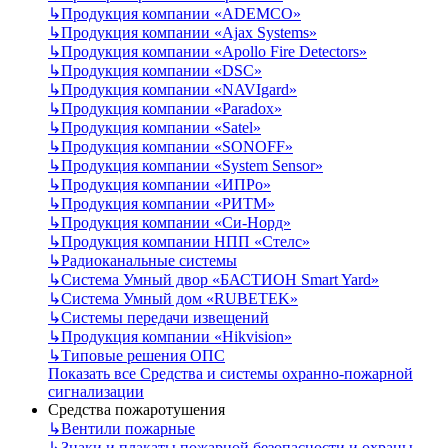
↳
Продукция компании «ADEMCO»
↳
Продукция компании «Ajax Systems»
↳
Продукция компании «Apollo Fire Detectors»
↳
Продукция компании «DSC»
↳
Продукция компании «NAVIgard»
↳
Продукция компании «Paradox»
↳
Продукция компании «Satel»
↳
Продукция компании «SONOFF»
↳
Продукция компании «System Sensor»
↳
Продукция компании «ИПРо»
↳
Продукция компании «РИТМ»
↳
Продукция компании «Си-Норд»
↳
Продукция компании НПП «Стелс»
↳
Радиоканальные системы
↳
Система Умный двор «БАСТИОН Smart Yard»
↳
Система Умный дом «RUBETEK»
↳
Системы передачи извещений
↳
Продукция компании «Hikvision»
↳
Типовые решения ОПС
Показать все Средства и системы охранно-пожарной
сигнализации
Средства пожаротушения
↳
Вентили пожарные
↳
Знаки и плакаты пожарной безопасности и охраны