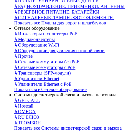
↳
ПУЛЬТЫ УНИВЕРСАЛЬНЫЕ ДЛЯ TV
↳
РАДИОУПРАВЛЕНИЕ. ПРИЕМНИКИ. АНТЕННЫ
↳
РЕЗЕРВНОЕ ПИТАНИЕ. БАТАРЕЙКИ
↳
СИГНАЛЬНЫЕ ЛАМПЫ. ФОТОЭЛЕМЕНТЫ
Показать все Пульты для ворот и шлагбаумов
Сетевое оборудование
↳
Инжекторы и сплиттеры РоЕ
↳
Медиаконвертеры
↳
Оборудование Wi-Fi
↳
Оборудование для усиления сотовой связи
↳
Прочее
↳
Сетевые коммутаторы без РоЕ
↳
Сетевые коммутаторы с РоЕ
↳
Трансиверы (SFP-модули)
↳
Удлинители Ethernet
↳
Удлинители Ethernet с PoE
Показать все Сетевое оборудование
Системы диспетчерской связи и вызова персонала
↳
GETCALL
↳
Hostcall
↳
OMEGA
↳
RU БЛЮЗ
↳
ТРОМБОН
Показать все Системы диспетчерской связи и вызова