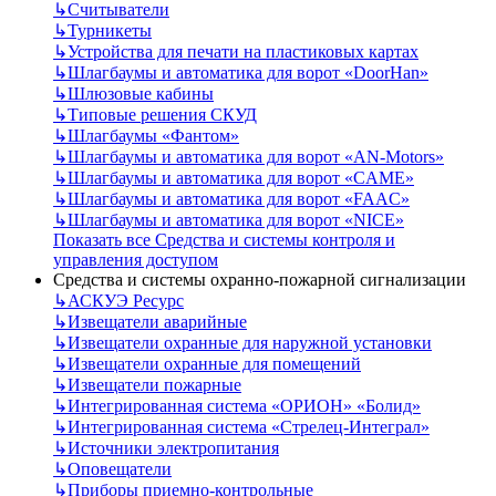
↳
Считыватели
↳
Турникеты
↳
Устройства для печати на пластиковых картах
↳
Шлагбаумы и автоматика для ворот «DoorHan»
↳
Шлюзовые кабины
↳
Типовые решения СКУД
↳
Шлагбаумы «Фантом»
↳
Шлагбаумы и автоматика для ворот «AN-Motors»
↳
Шлагбаумы и автоматика для ворот «CAME»
↳
Шлагбаумы и автоматика для ворот «FAAC»
↳
Шлагбаумы и автоматика для ворот «NICE»
Показать все Средства и системы контроля и
управления доступом
Средства и системы охранно-пожарной сигнализации
↳
АСКУЭ Ресурс
↳
Извещатели аварийные
↳
Извещатели охранные для наружной установки
↳
Извещатели охранные для помещений
↳
Извещатели пожарные
↳
Интегрированная система «ОРИОН» «Болид»
↳
Интегрированная система «Стрелец-Интеграл»
↳
Источники электропитания
↳
Оповещатели
↳
Приборы приемно-контрольные