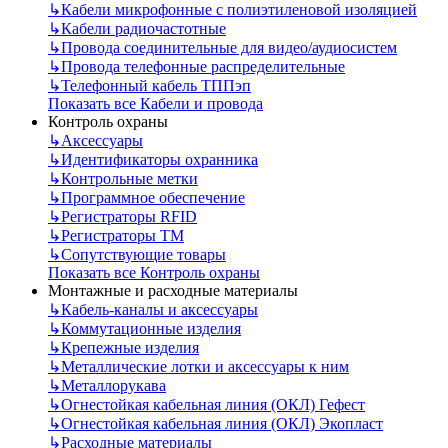
↳
Кабели микрофонные с полиэтиленовой изоляцией
↳
Кабели радиочастотные
↳
Провода соединительные для видео/аудиосистем
↳
Провода телефонные распределительные
↳
Телефонный кабель ТППэп
Показать все Кабели и провода
Контроль охраны
↳
Аксессуары
↳
Идентификаторы охранника
↳
Контрольные метки
↳
Программное обеспечение
↳
Регистраторы RFID
↳
Регистраторы ТМ
↳
Сопутствующие товары
Показать все Контроль охраны
Монтажные и расходные материалы
↳
Кабель-каналы и аксессуары
↳
Коммутационные изделия
↳
Крепежные изделия
↳
Металлические лотки и аксессуары к ним
↳
Металлорукава
↳
Огнестойкая кабельная линия (ОКЛ) Гефест
↳
Огнестойкая кабельная линия (ОКЛ) Экопласт
↳
Расходные материалы