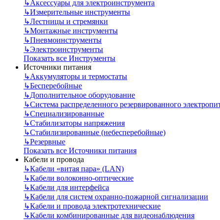
↳
Аксессуары для электроинструмента
↳
Измерительные инструменты
↳
Лестницы и стремянки
↳
Монтажные инструменты
↳
Пневмоинструменты
↳
Электроинструменты
Показать все Инструменты
Источники питания
↳
Аккумуляторы и термостаты
↳
Бесперебойные
↳
Дополнительное оборудование
↳
Система распределенного резервированного электропи
↳
Специализированные
↳
Стабилизаторы напряжения
↳
Стабилизированные (небесперебойные)
↳
Резервные
Показать все Источники питания
Кабели и провода
↳
Кабели «витая пара» (LAN)
↳
Кабели волоконно-оптические
↳
Кабели для интерфейса
↳
Кабели для систем охранно-пожарной сигнализации
↳
Кабели и провода электротехнические
↳
Кабели комбинированные для видеонаблюдения