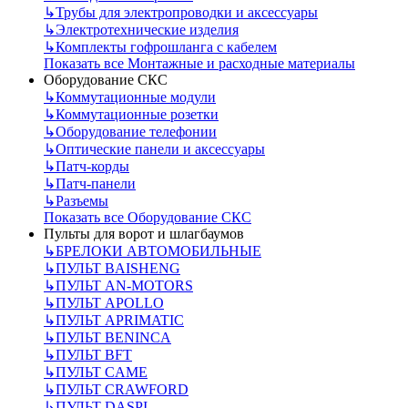
↳
Трубы для электропроводки и аксессуары
↳
Электротехнические изделия
↳
Комплекты гофрошланга с кабелем
Показать все Монтажные и расходные материалы
Оборудование СКС
↳
Коммутационные модули
↳
Коммутационные розетки
↳
Оборудование телефонии
↳
Оптические панели и аксессуары
↳
Патч-корды
↳
Патч-панели
↳
Разъемы
Показать все Оборудование СКС
Пульты для ворот и шлагбаумов
↳
БРЕЛОКИ АВТОМОБИЛЬНЫЕ
↳
ПУЛЬТ BAISHENG
↳
ПУЛЬТ AN-MOTORS
↳
ПУЛЬТ APOLLO
↳
ПУЛЬТ APRIMATIC
↳
ПУЛЬТ BENINCA
↳
ПУЛЬТ BFT
↳
ПУЛЬТ CAME
↳
ПУЛЬТ CRAWFORD
↳
ПУЛЬТ DASPI