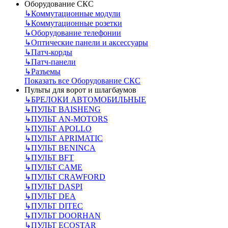
Оборудование СКС
↳
Коммутационные модули
↳
Коммутационные розетки
↳
Оборудование телефонии
↳
Оптические панели и аксессуары
↳
Патч-корды
↳
Патч-панели
↳
Разъемы
Показать все Оборудование СКС
Пульты для ворот и шлагбаумов
↳
БРЕЛОКИ АВТОМОБИЛЬНЫЕ
↳
ПУЛЬТ BAISHENG
↳
ПУЛЬТ AN-MOTORS
↳
ПУЛЬТ APOLLO
↳
ПУЛЬТ APRIMATIC
↳
ПУЛЬТ BENINCA
↳
ПУЛЬТ BFT
↳
ПУЛЬТ CAME
↳
ПУЛЬТ CRAWFORD
↳
ПУЛЬТ DASPI
↳
ПУЛЬТ DEA
↳
ПУЛЬТ DITEC
↳
ПУЛЬТ DOORHAN
↳
ПУЛЬТ ECOSTAR