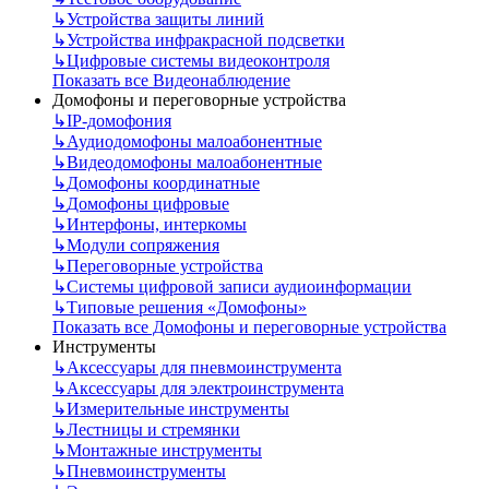
↳
Устройства защиты линий
↳
Устройства инфракрасной подсветки
↳
Цифровые системы видеоконтроля
Показать все Видеонаблюдение
Домофоны и переговорные устройства
↳
IP-домофония
↳
Аудиодомофоны малоабонентные
↳
Видеодомофоны малоабонентные
↳
Домофоны координатные
↳
Домофоны цифровые
↳
Интерфоны, интеркомы
↳
Модули сопряжения
↳
Переговорные устройства
↳
Системы цифровой записи аудиоинформации
↳
Типовые решения «Домофоны»
Показать все Домофоны и переговорные устройства
Инструменты
↳
Аксессуары для пневмоинструмента
↳
Аксессуары для электроинструмента
↳
Измерительные инструменты
↳
Лестницы и стремянки
↳
Монтажные инструменты
↳
Пневмоинструменты