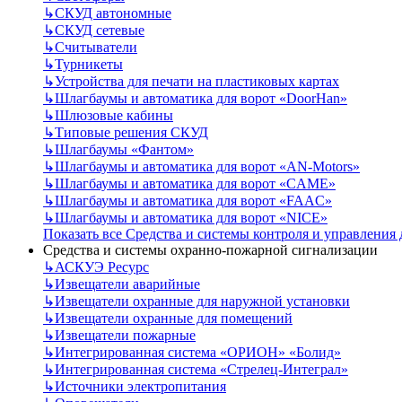
↳
СКУД автономные
↳
СКУД сетевые
↳
Считыватели
↳
Турникеты
↳
Устройства для печати на пластиковых картах
↳
Шлагбаумы и автоматика для ворот «DoorHan»
↳
Шлюзовые кабины
↳
Типовые решения СКУД
↳
Шлагбаумы «Фантом»
↳
Шлагбаумы и автоматика для ворот «AN-Motors»
↳
Шлагбаумы и автоматика для ворот «CAME»
↳
Шлагбаумы и автоматика для ворот «FAAC»
↳
Шлагбаумы и автоматика для ворот «NICE»
Показать все Средства и системы контроля и управления
Средства и системы охранно-пожарной сигнализации
↳
АСКУЭ Ресурс
↳
Извещатели аварийные
↳
Извещатели охранные для наружной установки
↳
Извещатели охранные для помещений
↳
Извещатели пожарные
↳
Интегрированная система «ОРИОН» «Болид»
↳
Интегрированная система «Стрелец-Интеграл»
↳
Источники электропитания