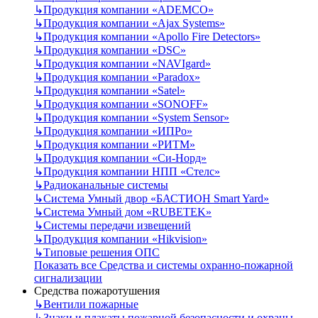
↳
Продукция компании «ADEMCO»
↳
Продукция компании «Ajax Systems»
↳
Продукция компании «Apollo Fire Detectors»
↳
Продукция компании «DSC»
↳
Продукция компании «NAVIgard»
↳
Продукция компании «Paradox»
↳
Продукция компании «Satel»
↳
Продукция компании «SONOFF»
↳
Продукция компании «System Sensor»
↳
Продукция компании «ИПРо»
↳
Продукция компании «РИТМ»
↳
Продукция компании «Си-Норд»
↳
Продукция компании НПП «Стелс»
↳
Радиоканальные системы
↳
Система Умный двор «БАСТИОН Smart Yard»
↳
Система Умный дом «RUBETEK»
↳
Системы передачи извещений
↳
Продукция компании «Hikvision»
↳
Типовые решения ОПС
Показать все Средства и системы охранно-пожарной
сигнализации
Средства пожаротушения
↳
Вентили пожарные
↳
Знаки и плакаты пожарной безопасности и охраны