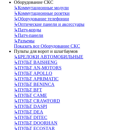
Оборудование СКС
↳
Коммутационные модули
↳
Коммутационные розетки
↳
Оборудование телефонии
↳
Оптические панели и аксессуары
↳
Патч-корды
↳
Патч-панели
↳
Разъемы
Показать все Оборудование СКС
Пульты для ворот и шлагбаумов
↳
БРЕЛОКИ АВТОМОБИЛЬНЫЕ
↳
ПУЛЬТ BAISHENG
↳
ПУЛЬТ AN-MOTORS
↳
ПУЛЬТ APOLLO
↳
ПУЛЬТ APRIMATIC
↳
ПУЛЬТ BENINCA
↳
ПУЛЬТ BFT
↳
ПУЛЬТ CAME
↳
ПУЛЬТ CRAWFORD
↳
ПУЛЬТ DASPI
↳
ПУЛЬТ DEA
↳
ПУЛЬТ DITEC
↳
ПУЛЬТ DOORHAN
↳
ПУЛЬТ ECOSTAR