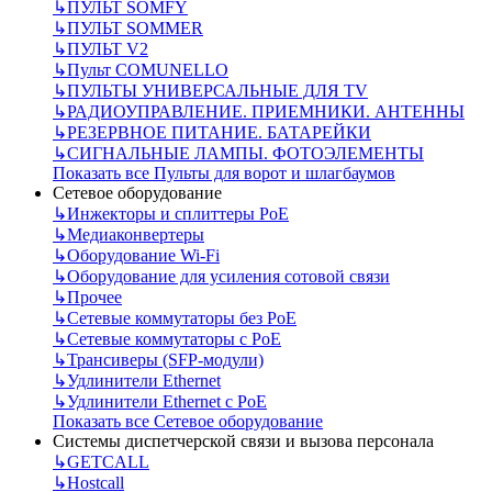
↳
ПУЛЬТ SOMFY
↳
ПУЛЬТ SOMMER
↳
ПУЛЬТ V2
↳
Пульт СOMUNELLO
↳
ПУЛЬТЫ УНИВЕРСАЛЬНЫЕ ДЛЯ TV
↳
РАДИОУПРАВЛЕНИЕ. ПРИЕМНИКИ. АНТЕННЫ
↳
РЕЗЕРВНОЕ ПИТАНИЕ. БАТАРЕЙКИ
↳
СИГНАЛЬНЫЕ ЛАМПЫ. ФОТОЭЛЕМЕНТЫ
Показать все Пульты для ворот и шлагбаумов
Сетевое оборудование
↳
Инжекторы и сплиттеры РоЕ
↳
Медиаконвертеры
↳
Оборудование Wi-Fi
↳
Оборудование для усиления сотовой связи
↳
Прочее
↳
Сетевые коммутаторы без РоЕ
↳
Сетевые коммутаторы с РоЕ
↳
Трансиверы (SFP-модули)
↳
Удлинители Ethernet
↳
Удлинители Ethernet с PoE
Показать все Сетевое оборудование
Системы диспетчерской связи и вызова персонала
↳
GETCALL
↳
Hostcall