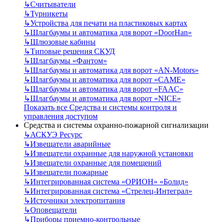
↳
Считыватели
↳
Турникеты
↳
Устройства для печати на пластиковых картах
↳
Шлагбаумы и автоматика для ворот «DoorHan»
↳
Шлюзовые кабины
↳
Типовые решения СКУД
↳
Шлагбаумы «Фантом»
↳
Шлагбаумы и автоматика для ворот «AN-Motors»
↳
Шлагбаумы и автоматика для ворот «CAME»
↳
Шлагбаумы и автоматика для ворот «FAAC»
↳
Шлагбаумы и автоматика для ворот «NICE»
Показать все Средства и системы контроля и
управления доступом
Средства и системы охранно-пожарной сигнализации
↳
АСКУЭ Ресурс
↳
Извещатели аварийные
↳
Извещатели охранные для наружной установки
↳
Извещатели охранные для помещений
↳
Извещатели пожарные
↳
Интегрированная система «ОРИОН» «Болид»
↳
Интегрированная система «Стрелец-Интеграл»
↳
Источники электропитания
↳
Оповещатели
↳
Приборы приемно-контрольные