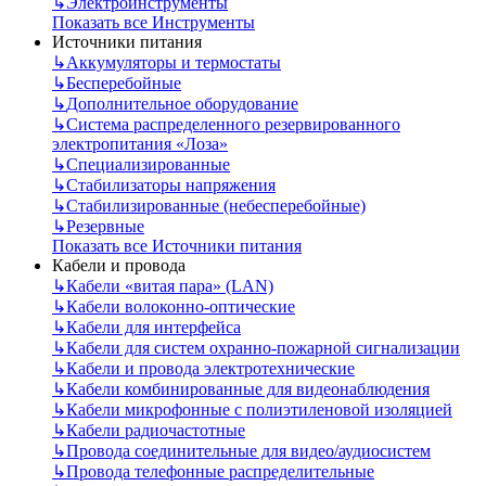
↳
Электроинструменты
Показать все Инструменты
Источники питания
↳
Аккумуляторы и термостаты
↳
Бесперебойные
↳
Дополнительное оборудование
↳
Система распределенного резервированного
электропитания «Лоза»
↳
Специализированные
↳
Стабилизаторы напряжения
↳
Стабилизированные (небесперебойные)
↳
Резервные
Показать все Источники питания
Кабели и провода
↳
Кабели «витая пара» (LAN)
↳
Кабели волоконно-оптические
↳
Кабели для интерфейса
↳
Кабели для систем охранно-пожарной сигнализации
↳
Кабели и провода электротехнические
↳
Кабели комбинированные для видеонаблюдения
↳
Кабели микрофонные с полиэтиленовой изоляцией
↳
Кабели радиочастотные
↳
Провода соединительные для видео/аудиосистем
↳
Провода телефонные распределительные