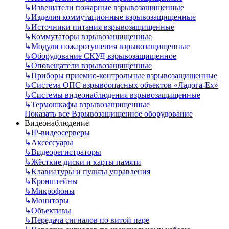
↳
Извещатели пожарные взрывозащищенные
↳
Изделия коммутационные взрывозащищенные
↳
Источники питания взрывозащищенные
↳
Коммутаторы взрывозащищенные
↳
Модули пожаротушения взрывозащищенные
↳
Оборудование СКУД взрывозащищенное
↳
Оповещатели взрывозащищенные
↳
Приборы приемно-контрольные взрывозащищенные
↳
Система ОПС взрывоопасных объектов «Ладога-Ex»
↳
Системы видеонаблюдения взрывозащищенные
↳
Термошкафы взрывозащищенные
Показать все Взрывозащищенное оборудование
Видеонаблюдение
↳
IP-видеосерверы
↳
Аксессуары
↳
Видеорегистраторы
↳
Жёсткие диски и карты памяти
↳
Клавиатуры и пульты управления
↳
Кронштейны
↳
Микрофоны
↳
Мониторы
↳
Объективы
↳
Передача сигналов по витой паре