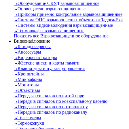
↳
Оборудование СКУД взрывозащищенное
↳
Оповещатели взрывозащищенные
↳
Приборы приемно-контрольные взрывозащищенные
↳
Система ОПС взрывоопасных объектов «Ладога-Ex»
↳
Системы видеонаблюдения взрывозащищенные
↳
Термошкафы взрывозащищенные
Показать все Взрывозащищенное оборудование
Видеонаблюдение
↳
IP-видеосерверы
↳
Аксессуары
↳
Видеорегистраторы
↳
Жёсткие диски и карты памяти
↳
Клавиатуры и пульты управления
↳
Кронштейны
↳
Микрофоны
↳
Мониторы
↳
Объективы
↳
Передача сигналов по витой паре
↳
Передача сигналов по коаксиальному кабелю
↳
Передача сигналов по оптоволокну
↳
Передача сигналов по радиоканалу
↳
Телекамеры
↳
Термокожухи
↳
Тестовое оборудование