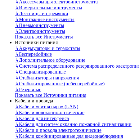
↳
Аксессуары для электроинструмента
↳
Измерительные инструменты
↳
Лестницы и стремянки
↳
Монтажные инструменты
↳
Пневмоинструменты
↳
Электроинструменты
Показать все Инструменты
Источники питания
↳
Аккумуляторы и термостаты
↳
Бесперебойные
↳
Дополнительное оборудование
↳
Система распределенного резервированного электропи
↳
Специализированные
↳
Стабилизаторы напряжения
↳
Стабилизированные (небесперебойные)
↳
Резервные
Показать все Источники питания
Кабели и провода
↳
Кабели «витая пара» (LAN)
↳
Кабели волоконно-оптические
↳
Кабели для интерфейса
↳
Кабели для систем охранно-пожарной сигнализации
↳
Кабели и провода электротехнические
↳
Кабели комбинированные для видеонаблюдения