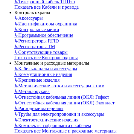
↳
Телефонный кабель ТППэп
Показать все Кабели и провода
Контроль охраны
↳
Аксессуары
↳
Идентификаторы охранника
↳
Контрольные метки
↳
Программное обеспечение
↳
Регистраторы RFID
↳
Регистраторы ТМ
↳
Сопутствующие товары
Показать все Контроль охраны
Монтажные и расходные материалы
↳
Кабель-каналы и аксессуары
↳
Коммутационные изделия
↳
Крепежные изделия
↳
Металлические лотки и аксессуары к ним
↳
Металлорукава
↳
Огнестойкая кабельная линия (ОКЛ) Гефест
↳
Огнестойкая кабельная линия (ОКЛ) Экопласт
↳
Расходные материалы
↳
Трубы для электропроводки и аксессуары
↳
Электротехнические изделия
↳
Комплекты гофрошланга с кабелем
Показать все Монтажные и расходные материалы