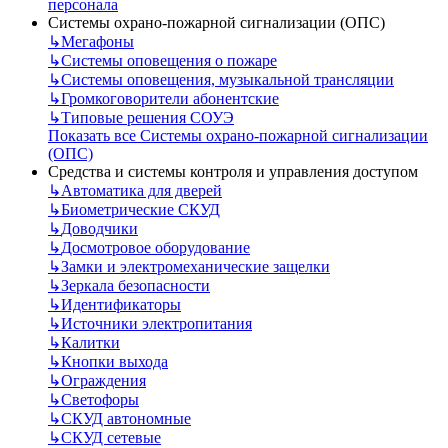
персонала
Системы охрано-пожарной сигнализации (ОПС)
↳
Мегафоны
↳
Системы оповещения о пожаре
↳
Системы оповещения, музыкальной трансляции
↳
Громкоговорители абонентские
↳
Типовые решения СОУЭ
Показать все Системы охрано-пожарной сигнализации
(ОПС)
Средства и системы контроля и управления доступом
↳
Автоматика для дверей
↳
Биометрические СКУД
↳
Доводчики
↳
Досмотровое оборудование
↳
Замки и электромеханические защелки
↳
Зеркала безопасности
↳
Идентификаторы
↳
Источники электропитания
↳
Калитки
↳
Кнопки выхода
↳
Ограждения
↳
Светофоры
↳
СКУД автономные
↳
СКУД сетевые