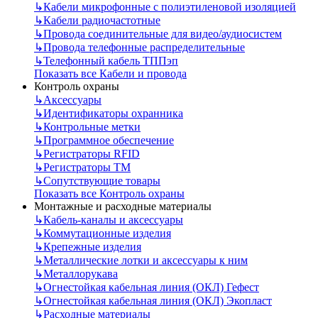
↳
Кабели микрофонные с полиэтиленовой изоляцией
↳
Кабели радиочастотные
↳
Провода соединительные для видео/аудиосистем
↳
Провода телефонные распределительные
↳
Телефонный кабель ТППэп
Показать все Кабели и провода
Контроль охраны
↳
Аксессуары
↳
Идентификаторы охранника
↳
Контрольные метки
↳
Программное обеспечение
↳
Регистраторы RFID
↳
Регистраторы ТМ
↳
Сопутствующие товары
Показать все Контроль охраны
Монтажные и расходные материалы
↳
Кабель-каналы и аксессуары
↳
Коммутационные изделия
↳
Крепежные изделия
↳
Металлические лотки и аксессуары к ним
↳
Металлорукава
↳
Огнестойкая кабельная линия (ОКЛ) Гефест
↳
Огнестойкая кабельная линия (ОКЛ) Экопласт
↳
Расходные материалы