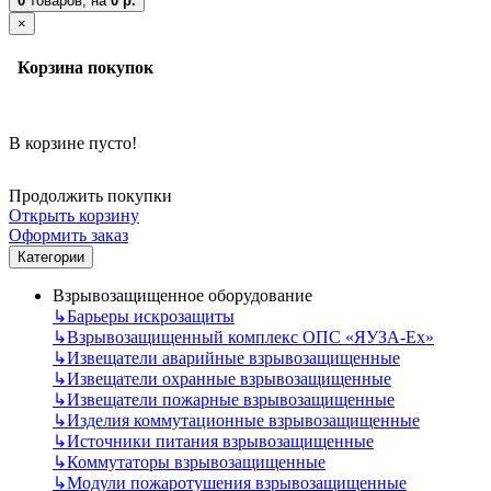
0
товаров,
на
0 р.
×
Корзина покупок
В корзине пусто!
Продолжить покупки
Открыть корзину
Оформить заказ
Категории
Взрывозащищенное оборудование
↳
Барьеры искрозащиты
↳
Взрывозащищенный комплекс ОПС «ЯУЗА-Ех»
↳
Извещатели аварийные взрывозащищенные
↳
Извещатели охранные взрывозащищенные
↳
Извещатели пожарные взрывозащищенные
↳
Изделия коммутационные взрывозащищенные
↳
Источники питания взрывозащищенные
↳
Коммутаторы взрывозащищенные
↳
Модули пожаротушения взрывозащищенные