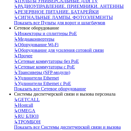
↳
ПУЛЬТЫ УНИВЕРСАЛЬНЫЕ ДЛЯ TV
↳
РАДИОУПРАВЛЕНИЕ. ПРИЕМНИКИ. АНТЕННЫ
↳
РЕЗЕРВНОЕ ПИТАНИЕ. БАТАРЕЙКИ
↳
СИГНАЛЬНЫЕ ЛАМПЫ. ФОТОЭЛЕМЕНТЫ
Показать все Пульты для ворот и шлагбаумов
Сетевое оборудование
↳
Инжекторы и сплиттеры РоЕ
↳
Медиаконвертеры
↳
Оборудование Wi-Fi
↳
Оборудование для усиления сотовой связи
↳
Прочее
↳
Сетевые коммутаторы без РоЕ
↳
Сетевые коммутаторы с РоЕ
↳
Трансиверы (SFP-модули)
↳
Удлинители Ethernet
↳
Удлинители Ethernet с PoE
Показать все Сетевое оборудование
Системы диспетчерской связи и вызова персонала
↳
GETCALL
↳
Hostcall
↳
OMEGA
↳
RU БЛЮЗ
↳
ТРОМБОН
Показать все Системы диспетчерской связи и вызова