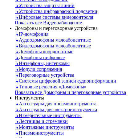
↳
Устройства защиты линий
↳
Устройства инфракрасной подсветки
↳
Цифровые системы видеоконтроля
Показать все Видеонаблюдение
Домофоны и переговорные устройства
↳
IP-домофония
↳
Аудиодомофоны малоабонентные
↳
Видеодомофоны малоабонентные
↳
Домофоны координатные
↳
Домофоны цифровые
↳
Интерфоны, интеркомы
↳
Модули сопряжения
↳
Переговорные устройства
↳
Системы цифровой записи аудиоинформации
↳
Типовые решения «Домофоны»
Показать все Домофоны и переговорные устройства
Инструменты
↳
Аксессуары для пневмоинструмента
↳
Аксессуары для электроинструмента
↳
Измерительные инструменты
↳
Лестницы и стремянки
↳
Монтажные инструменты
↳
Пневмоинструменты