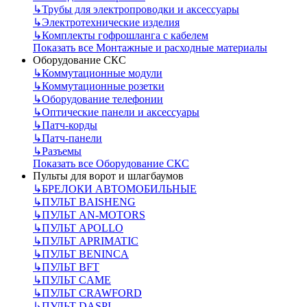
↳
Трубы для электропроводки и аксессуары
↳
Электротехнические изделия
↳
Комплекты гофрошланга с кабелем
Показать все Монтажные и расходные материалы
Оборудование СКС
↳
Коммутационные модули
↳
Коммутационные розетки
↳
Оборудование телефонии
↳
Оптические панели и аксессуары
↳
Патч-корды
↳
Патч-панели
↳
Разъемы
Показать все Оборудование СКС
Пульты для ворот и шлагбаумов
↳
БРЕЛОКИ АВТОМОБИЛЬНЫЕ
↳
ПУЛЬТ BAISHENG
↳
ПУЛЬТ AN-MOTORS
↳
ПУЛЬТ APOLLO
↳
ПУЛЬТ APRIMATIC
↳
ПУЛЬТ BENINCA
↳
ПУЛЬТ BFT
↳
ПУЛЬТ CAME
↳
ПУЛЬТ CRAWFORD
↳
ПУЛЬТ DASPI