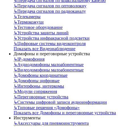
↳
Передача сигналов по коаксиальному кабелю
↳
Передача сигналов по оптоволокну
↳
Передача сигналов по радиоканалу
↳
Телекамеры
↳
Термокожухи
↳
Тестовое оборудование
↳
Устройства защиты линий
↳
Устройства инфракрасной подсветки
↳
Цифровые системы видеоконтроля
Показать все Видеонаблюдение
Домофоны и переговорные устройства
↳
IP-домофония
↳
Аудиодомофоны малоабонентные
↳
Видеодомофоны малоабонентные
↳
Домофоны координатные
↳
Домофоны цифровые
↳
Интерфоны, интеркомы
↳
Модули сопряжения
↳
Переговорные устройства
↳
Системы цифровой записи аудиоинформации
↳
Типовые решения «Домофоны»
Показать все Домофоны и переговорные устройства
Инструменты
↳
Аксессуары для пневмоинструмента