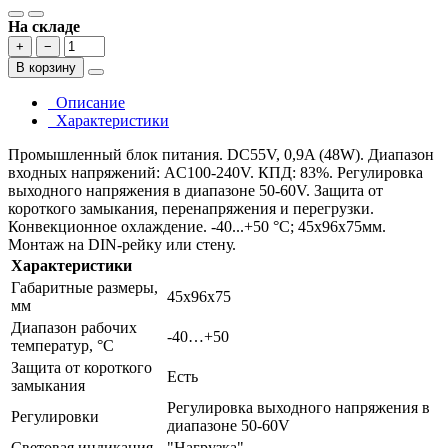
На складе
+
−
В корзину
Описание
Характеристики
Промышленный блок питания. DC55V, 0,9A (48W). Диапазон
входных напряжений: AC100-240V. КПД: 83%. Регулировка
выходного напряжения в диапазоне 50-60V. Защита от
короткого замыкания, перенапряжения и перегрузки.
Конвекционное охлаждение. -40...+50 °C; 45x96x75мм.
Монтаж на DIN-рейку или стену.
Характеристики
Габаритные размеры,
45х96х75
мм
Диапазон рабочих
-40…+50
температур, °С
Защита от короткого
Есть
замыкания
Регулировка выходного напряжения в
Регулировки
диапазоне 50-60V
Световая индикация
"Нагрузка"