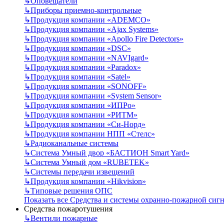
↳
Оповещатели
↳
Приборы приемно-контрольные
↳
Продукция компании «ADEMCO»
↳
Продукция компании «Ajax Systems»
↳
Продукция компании «Apollo Fire Detectors»
↳
Продукция компании «DSC»
↳
Продукция компании «NAVIgard»
↳
Продукция компании «Paradox»
↳
Продукция компании «Satel»
↳
Продукция компании «SONOFF»
↳
Продукция компании «System Sensor»
↳
Продукция компании «ИПРо»
↳
Продукция компании «РИТМ»
↳
Продукция компании «Си-Норд»
↳
Продукция компании НПП «Стелс»
↳
Радиоканальные системы
↳
Система Умный двор «БАСТИОН Smart Yard»
↳
Система Умный дом «RUBETEK»
↳
Системы передачи извещений
↳
Продукция компании «Hikvision»
↳
Типовые решения ОПС
Показать все Средства и системы охранно-пожарной сиг
Средства пожаротушения
↳
Вентили пожарные