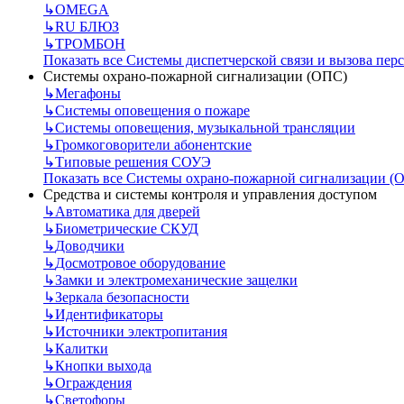
↳
OMEGA
↳
RU БЛЮЗ
↳
ТРОМБОН
Показать все Системы диспетчерской связи и вызова пер
Системы охрано-пожарной сигнализации (ОПС)
↳
Мегафоны
↳
Системы оповещения о пожаре
↳
Системы оповещения, музыкальной трансляции
↳
Громкоговорители абонентские
↳
Типовые решения СОУЭ
Показать все Системы охрано-пожарной сигнализации (
Средства и системы контроля и управления доступом
↳
Автоматика для дверей
↳
Биометрические СКУД
↳
Доводчики
↳
Досмотровое оборудование
↳
Замки и электромеханические защелки
↳
Зеркала безопасности
↳
Идентификаторы
↳
Источники электропитания
↳
Калитки
↳
Кнопки выхода
↳
Ограждения
↳
Светофоры