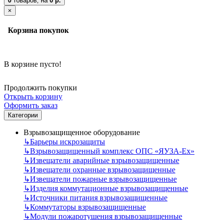
0
товаров,
на
0 р.
×
Корзина покупок
В корзине пусто!
Продолжить покупки
Открыть корзину
Оформить заказ
Категории
Взрывозащищенное оборудование
↳
Барьеры искрозащиты
↳
Взрывозащищенный комплекс ОПС «ЯУЗА-Ех»
↳
Извещатели аварийные взрывозащищенные
↳
Извещатели охранные взрывозащищенные
↳
Извещатели пожарные взрывозащищенные
↳
Изделия коммутационные взрывозащищенные
↳
Источники питания взрывозащищенные
↳
Коммутаторы взрывозащищенные
↳
Модули пожаротушения взрывозащищенные