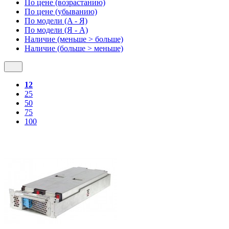
По цене (возрастанию)
По цене (убыванию)
По модели (A - Я)
По модели (Я - A)
Наличие (меньше > больше)
Наличие (больше > меньше)
12
25
50
75
100