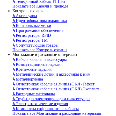
↳
Телефонный кабель ТППэп
Показать все Кабели и провода
Контроль охраны
↳
Аксессуары
↳
Идентификаторы охранника
↳
Контрольные метки
↳
Программное обеспечение
↳
Регистраторы RFID
↳
Регистраторы ТМ
↳
Сопутствующие товары
Показать все Контроль охраны
Монтажные и расходные материалы
↳
Кабель-каналы и аксессуары
↳
Коммутационные изделия
↳
Крепежные изделия
↳
Металлические лотки и аксессуары к ним
↳
Металлорукава
↳
Огнестойкая кабельная линия (ОКЛ) Гефест
↳
Огнестойкая кабельная линия (ОКЛ) Экопласт
↳
Расходные материалы
↳
Трубы для электропроводки и аксессуары
↳
Электротехнические изделия
↳
Комплекты гофрошланга с кабелем
Показать все Монтажные и расходные материалы