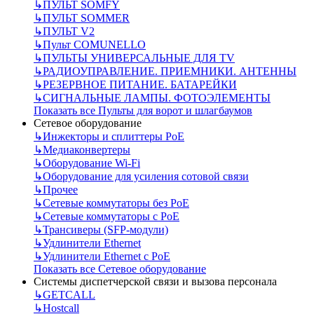
↳
ПУЛЬТ SOMFY
↳
ПУЛЬТ SOMMER
↳
ПУЛЬТ V2
↳
Пульт СOMUNELLO
↳
ПУЛЬТЫ УНИВЕРСАЛЬНЫЕ ДЛЯ TV
↳
РАДИОУПРАВЛЕНИЕ. ПРИЕМНИКИ. АНТЕННЫ
↳
РЕЗЕРВНОЕ ПИТАНИЕ. БАТАРЕЙКИ
↳
СИГНАЛЬНЫЕ ЛАМПЫ. ФОТОЭЛЕМЕНТЫ
Показать все Пульты для ворот и шлагбаумов
Сетевое оборудование
↳
Инжекторы и сплиттеры РоЕ
↳
Медиаконвертеры
↳
Оборудование Wi-Fi
↳
Оборудование для усиления сотовой связи
↳
Прочее
↳
Сетевые коммутаторы без РоЕ
↳
Сетевые коммутаторы с РоЕ
↳
Трансиверы (SFP-модули)
↳
Удлинители Ethernet
↳
Удлинители Ethernet с PoE
Показать все Сетевое оборудование
Системы диспетчерской связи и вызова персонала
↳
GETCALL
↳
Hostcall