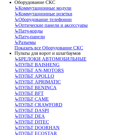
Оборудование СКС
↳
Коммутационные модули
↳
Коммутационные розетки
↳
Оборудование телефонии
↳
Оптические панели и аксессуары
↳
Патч-корды
↳
Патч-панели
↳
Разъемы
Показать все Оборудование СКС
Пульты для ворот и шлагбаумов
↳
БРЕЛОКИ АВТОМОБИЛЬНЫЕ
↳
ПУЛЬТ BAISHENG
↳
ПУЛЬТ AN-MOTORS
↳
ПУЛЬТ APOLLO
↳
ПУЛЬТ APRIMATIC
↳
ПУЛЬТ BENINCA
↳
ПУЛЬТ BFT
↳
ПУЛЬТ CAME
↳
ПУЛЬТ CRAWFORD
↳
ПУЛЬТ DASPI
↳
ПУЛЬТ DEA
↳
ПУЛЬТ DITEC
↳
ПУЛЬТ DOORHAN
↳
ПУЛЬТ ECOSTAR