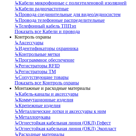
↳
Кабели микрофонные с полиэтиленовой изоляцией
↳
Кабели радиочастотные
↳
Провода соединительные для видео/аудиосистем
↳
Провода телефонные распределительные
↳
Телефонный кабель ТППэп
Показать все Кабели и провода
Контроль охраны
↳
Аксессуары
↳
Идентификаторы охранника
↳
Контрольные метки
↳
Программное обеспечение
↳
Регистраторы RFID
↳
Регистраторы ТМ
↳
Сопутствующие товары
Показать все Контроль охраны
Монтажные и расходные материалы
↳
Кабель-каналы и аксессуары
↳
Коммутационные изделия
↳
Крепежные изделия
↳
Металлические лотки и аксессуары к ним
↳
Металлорукава
↳
Огнестойкая кабельная линия (ОКЛ) Гефест
↳
Огнестойкая кабельная линия (ОКЛ) Экопласт
↳
Расходные материалы