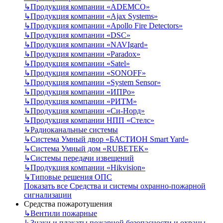
↳
Продукция компании «ADEMCO»
↳
Продукция компании «Ajax Systems»
↳
Продукция компании «Apollo Fire Detectors»
↳
Продукция компании «DSC»
↳
Продукция компании «NAVIgard»
↳
Продукция компании «Paradox»
↳
Продукция компании «Satel»
↳
Продукция компании «SONOFF»
↳
Продукция компании «System Sensor»
↳
Продукция компании «ИПРо»
↳
Продукция компании «РИТМ»
↳
Продукция компании «Си-Норд»
↳
Продукция компании НПП «Стелс»
↳
Радиоканальные системы
↳
Система Умный двор «БАСТИОН Smart Yard»
↳
Система Умный дом «RUBETEK»
↳
Системы передачи извещений
↳
Продукция компании «Hikvision»
↳
Типовые решения ОПС
Показать все Средства и системы охранно-пожарной
сигнализации
Средства пожаротушения
↳
Вентили пожарные
↳
Знаки и плакаты пожарной безопасности и охраны