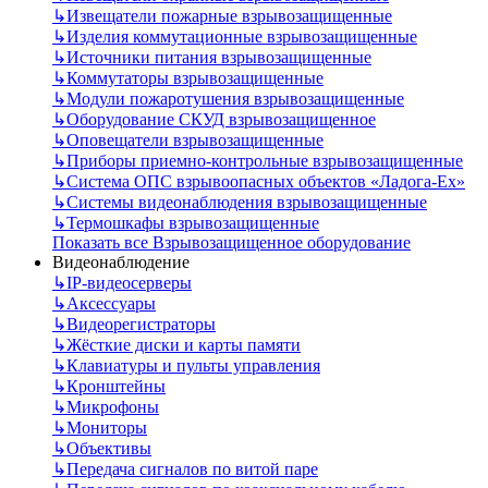
↳
Извещатели пожарные взрывозащищенные
↳
Изделия коммутационные взрывозащищенные
↳
Источники питания взрывозащищенные
↳
Коммутаторы взрывозащищенные
↳
Модули пожаротушения взрывозащищенные
↳
Оборудование СКУД взрывозащищенное
↳
Оповещатели взрывозащищенные
↳
Приборы приемно-контрольные взрывозащищенные
↳
Система ОПС взрывоопасных объектов «Ладога-Ex»
↳
Системы видеонаблюдения взрывозащищенные
↳
Термошкафы взрывозащищенные
Показать все Взрывозащищенное оборудование
Видеонаблюдение
↳
IP-видеосерверы
↳
Аксессуары
↳
Видеорегистраторы
↳
Жёсткие диски и карты памяти
↳
Клавиатуры и пульты управления
↳
Кронштейны
↳
Микрофоны
↳
Мониторы
↳
Объективы
↳
Передача сигналов по витой паре