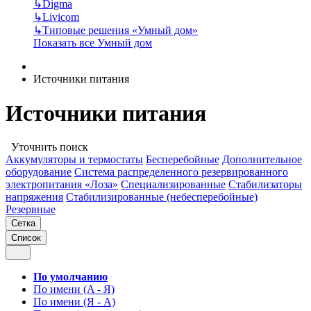
↳
Digma
↳
Livicom
↳
Типовые решения «Умный дом»
Показать все Умный дом
Источники питания
Источники питания
Уточнить поиск
Аккумуляторы и термостаты
Бесперебойные
Дополнительное
оборудование
Система распределенного резервированного
электропитания «Лоза»
Специализированные
Стабилизаторы
напряжения
Стабилизированные (небесперебойные)
Резервные
Сетка
Список
По умолчанию
По имени (A - Я)
По имени (Я - A)