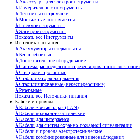
↳
Аксессуары для электроинструмента
↳
Измерительные инструменты
↳
Лестницы и стремянки
↳
Монтажные инструменты
↳
Пневмоинструменты
↳
Электроинструменты
Показать все Инструменты
Источники питания
↳
Аккумуляторы и термостаты
↳
Бесперебойные
↳
Дополнительное оборудование
↳
Система распределенного резервированного электропи
↳
Специализированные
↳
Стабилизаторы напряжения
↳
Стабилизированные (небесперебойные)
↳
Резервные
Показать все Источники питания
Кабели и провода
↳
Кабели «витая пара» (LAN)
↳
Кабели волоконно-оптические
↳
Кабели для интерфейса
↳
Кабели для систем охранно-пожарной сигнализации
↳
Кабели и провода электротехнические
↳
Кабели комбинированные для видеонаблюдения