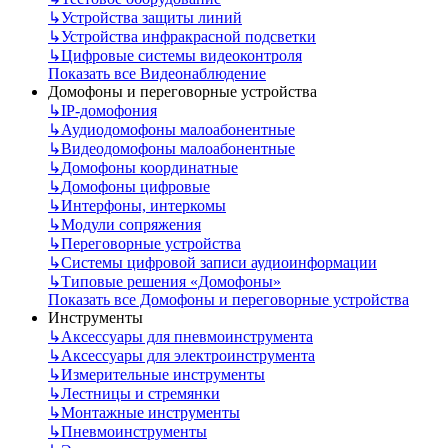
↳
Устройства защиты линий
↳
Устройства инфракрасной подсветки
↳
Цифровые системы видеоконтроля
Показать все Видеонаблюдение
Домофоны и переговорные устройства
↳
IP-домофония
↳
Аудиодомофоны малоабонентные
↳
Видеодомофоны малоабонентные
↳
Домофоны координатные
↳
Домофоны цифровые
↳
Интерфоны, интеркомы
↳
Модули сопряжения
↳
Переговорные устройства
↳
Системы цифровой записи аудиоинформации
↳
Типовые решения «Домофоны»
Показать все Домофоны и переговорные устройства
Инструменты
↳
Аксессуары для пневмоинструмента
↳
Аксессуары для электроинструмента
↳
Измерительные инструменты
↳
Лестницы и стремянки
↳
Монтажные инструменты
↳
Пневмоинструменты