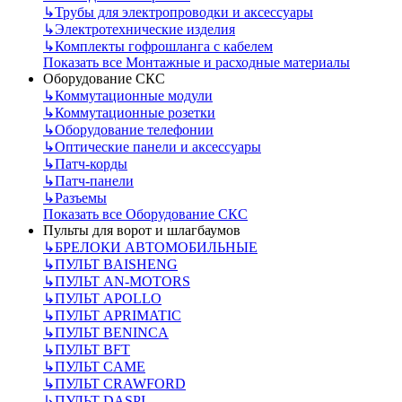
↳
Трубы для электропроводки и аксессуары
↳
Электротехнические изделия
↳
Комплекты гофрошланга с кабелем
Показать все Монтажные и расходные материалы
Оборудование СКС
↳
Коммутационные модули
↳
Коммутационные розетки
↳
Оборудование телефонии
↳
Оптические панели и аксессуары
↳
Патч-корды
↳
Патч-панели
↳
Разъемы
Показать все Оборудование СКС
Пульты для ворот и шлагбаумов
↳
БРЕЛОКИ АВТОМОБИЛЬНЫЕ
↳
ПУЛЬТ BAISHENG
↳
ПУЛЬТ AN-MOTORS
↳
ПУЛЬТ APOLLO
↳
ПУЛЬТ APRIMATIC
↳
ПУЛЬТ BENINCA
↳
ПУЛЬТ BFT
↳
ПУЛЬТ CAME
↳
ПУЛЬТ CRAWFORD
↳
ПУЛЬТ DASPI