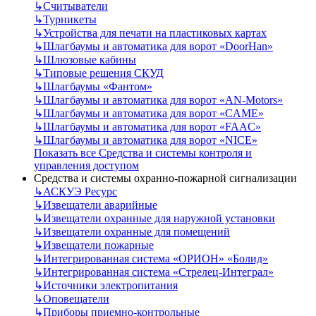
↳
Считыватели
↳
Турникеты
↳
Устройства для печати на пластиковых картах
↳
Шлагбаумы и автоматика для ворот «DoorHan»
↳
Шлюзовые кабины
↳
Типовые решения СКУД
↳
Шлагбаумы «Фантом»
↳
Шлагбаумы и автоматика для ворот «AN-Motors»
↳
Шлагбаумы и автоматика для ворот «CAME»
↳
Шлагбаумы и автоматика для ворот «FAAC»
↳
Шлагбаумы и автоматика для ворот «NICE»
Показать все Средства и системы контроля и
управления доступом
Средства и системы охранно-пожарной сигнализации
↳
АСКУЭ Ресурс
↳
Извещатели аварийные
↳
Извещатели охранные для наружной установки
↳
Извещатели охранные для помещений
↳
Извещатели пожарные
↳
Интегрированная система «ОРИОН» «Болид»
↳
Интегрированная система «Стрелец-Интеграл»
↳
Источники электропитания
↳
Оповещатели
↳
Приборы приемно-контрольные