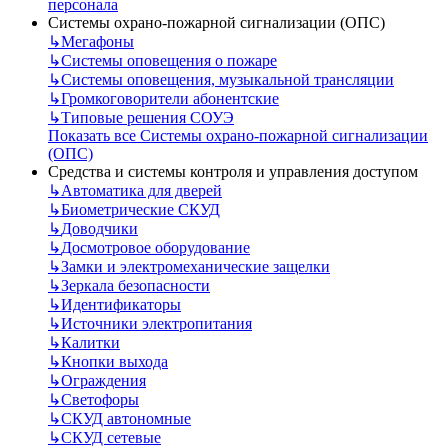
персонала
Системы охрано-пожарной сигнализации (ОПС)
↳
Мегафоны
↳
Системы оповещения о пожаре
↳
Системы оповещения, музыкальной трансляции
↳
Громкоговорители абонентские
↳
Типовые решения СОУЭ
Показать все Системы охрано-пожарной сигнализации
(ОПС)
Средства и системы контроля и управления доступом
↳
Автоматика для дверей
↳
Биометрические СКУД
↳
Доводчики
↳
Досмотровое оборудование
↳
Замки и электромеханические защелки
↳
Зеркала безопасности
↳
Идентификаторы
↳
Источники электропитания
↳
Калитки
↳
Кнопки выхода
↳
Ограждения
↳
Светофоры
↳
СКУД автономные
↳
СКУД сетевые