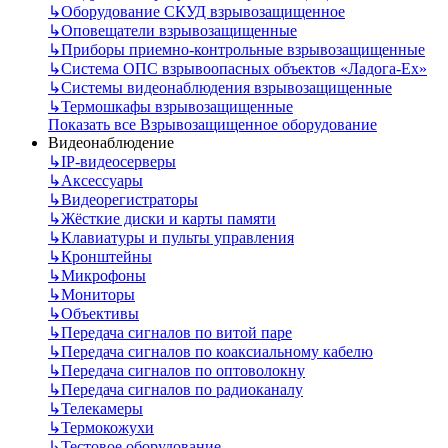
↳
Оборудование СКУД взрывозащищенное
↳
Оповещатели взрывозащищенные
↳
Приборы приемно-контрольные взрывозащищенные
↳
Система ОПС взрывоопасных объектов «Ладога-Ex»
↳
Системы видеонаблюдения взрывозащищенные
↳
Термошкафы взрывозащищенные
Показать все Взрывозащищенное оборудование
Видеонаблюдение
↳
IP-видеосерверы
↳
Аксессуары
↳
Видеорегистраторы
↳
Жёсткие диски и карты памяти
↳
Клавиатуры и пульты управления
↳
Кронштейны
↳
Микрофоны
↳
Мониторы
↳
Объективы
↳
Передача сигналов по витой паре
↳
Передача сигналов по коаксиальному кабелю
↳
Передача сигналов по оптоволокну
↳
Передача сигналов по радиоканалу
↳
Телекамеры
↳
Термокожухи
↳
Тестовое оборудование