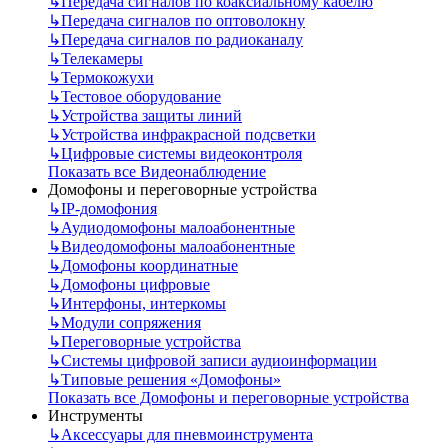
↳
Передача сигналов по коаксиальному кабелю
↳
Передача сигналов по оптоволокну
↳
Передача сигналов по радиоканалу
↳
Телекамеры
↳
Термокожухи
↳
Тестовое оборудование
↳
Устройства защиты линий
↳
Устройства инфракрасной подсветки
↳
Цифровые системы видеоконтроля
Показать все Видеонаблюдение
Домофоны и переговорные устройства
↳
IP-домофония
↳
Аудиодомофоны малоабонентные
↳
Видеодомофоны малоабонентные
↳
Домофоны координатные
↳
Домофоны цифровые
↳
Интерфоны, интеркомы
↳
Модули сопряжения
↳
Переговорные устройства
↳
Системы цифровой записи аудиоинформации
↳
Типовые решения «Домофоны»
Показать все Домофоны и переговорные устройства
Инструменты
↳
Аксессуары для пневмоинструмента