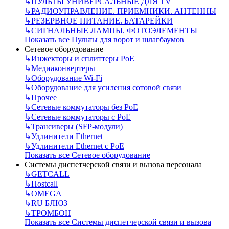
↳
ПУЛЬТЫ УНИВЕРСАЛЬНЫЕ ДЛЯ TV
↳
РАДИОУПРАВЛЕНИЕ. ПРИЕМНИКИ. АНТЕННЫ
↳
РЕЗЕРВНОЕ ПИТАНИЕ. БАТАРЕЙКИ
↳
СИГНАЛЬНЫЕ ЛАМПЫ. ФОТОЭЛЕМЕНТЫ
Показать все Пульты для ворот и шлагбаумов
Сетевое оборудование
↳
Инжекторы и сплиттеры РоЕ
↳
Медиаконвертеры
↳
Оборудование Wi-Fi
↳
Оборудование для усиления сотовой связи
↳
Прочее
↳
Сетевые коммутаторы без РоЕ
↳
Сетевые коммутаторы с РоЕ
↳
Трансиверы (SFP-модули)
↳
Удлинители Ethernet
↳
Удлинители Ethernet с PoE
Показать все Сетевое оборудование
Системы диспетчерской связи и вызова персонала
↳
GETCALL
↳
Hostcall
↳
OMEGA
↳
RU БЛЮЗ
↳
ТРОМБОН
Показать все Системы диспетчерской связи и вызова