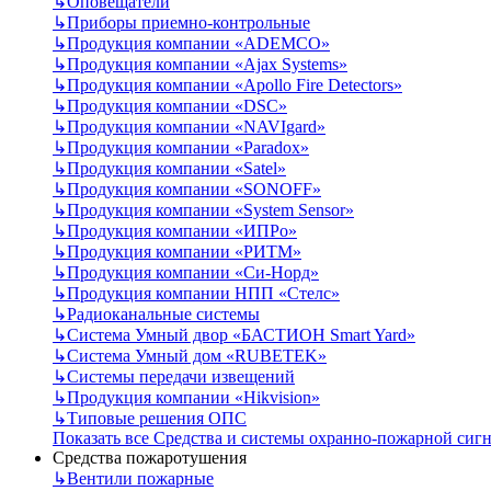
↳
Оповещатели
↳
Приборы приемно-контрольные
↳
Продукция компании «ADEMCO»
↳
Продукция компании «Ajax Systems»
↳
Продукция компании «Apollo Fire Detectors»
↳
Продукция компании «DSC»
↳
Продукция компании «NAVIgard»
↳
Продукция компании «Paradox»
↳
Продукция компании «Satel»
↳
Продукция компании «SONOFF»
↳
Продукция компании «System Sensor»
↳
Продукция компании «ИПРо»
↳
Продукция компании «РИТМ»
↳
Продукция компании «Си-Норд»
↳
Продукция компании НПП «Стелс»
↳
Радиоканальные системы
↳
Система Умный двор «БАСТИОН Smart Yard»
↳
Система Умный дом «RUBETEK»
↳
Системы передачи извещений
↳
Продукция компании «Hikvision»
↳
Типовые решения ОПС
Показать все Средства и системы охранно-пожарной сиг
Средства пожаротушения
↳
Вентили пожарные