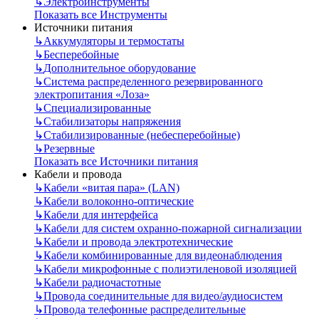
↳
Электроинструменты
Показать все Инструменты
Источники питания
↳
Аккумуляторы и термостаты
↳
Бесперебойные
↳
Дополнительное оборудование
↳
Система распределенного резервированного
электропитания «Лоза»
↳
Специализированные
↳
Стабилизаторы напряжения
↳
Стабилизированные (небесперебойные)
↳
Резервные
Показать все Источники питания
Кабели и провода
↳
Кабели «витая пара» (LAN)
↳
Кабели волоконно-оптические
↳
Кабели для интерфейса
↳
Кабели для систем охранно-пожарной сигнализации
↳
Кабели и провода электротехнические
↳
Кабели комбинированные для видеонаблюдения
↳
Кабели микрофонные с полиэтиленовой изоляцией
↳
Кабели радиочастотные
↳
Провода соединительные для видео/аудиосистем
↳
Провода телефонные распределительные