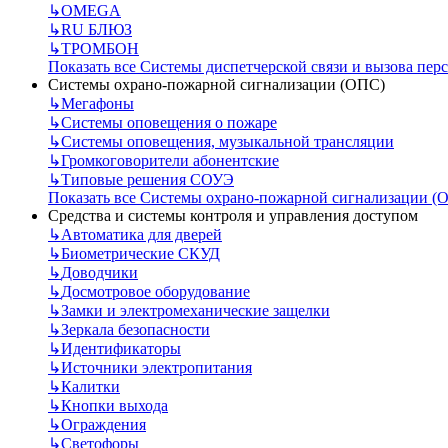
↳
OMEGA
↳
RU БЛЮЗ
↳
ТРОМБОН
Показать все Системы диспетчерской связи и вызова пер
Системы охрано-пожарной сигнализации (ОПС)
↳
Мегафоны
↳
Системы оповещения о пожаре
↳
Системы оповещения, музыкальной трансляции
↳
Громкоговорители абонентские
↳
Типовые решения СОУЭ
Показать все Системы охрано-пожарной сигнализации (
Средства и системы контроля и управления доступом
↳
Автоматика для дверей
↳
Биометрические СКУД
↳
Доводчики
↳
Досмотровое оборудование
↳
Замки и электромеханические защелки
↳
Зеркала безопасности
↳
Идентификаторы
↳
Источники электропитания
↳
Калитки
↳
Кнопки выхода
↳
Ограждения
↳
Светофоры