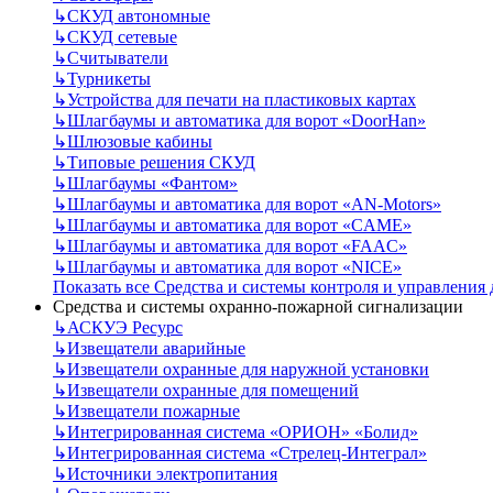
↳
СКУД автономные
↳
СКУД сетевые
↳
Считыватели
↳
Турникеты
↳
Устройства для печати на пластиковых картах
↳
Шлагбаумы и автоматика для ворот «DoorHan»
↳
Шлюзовые кабины
↳
Типовые решения СКУД
↳
Шлагбаумы «Фантом»
↳
Шлагбаумы и автоматика для ворот «AN-Motors»
↳
Шлагбаумы и автоматика для ворот «CAME»
↳
Шлагбаумы и автоматика для ворот «FAAC»
↳
Шлагбаумы и автоматика для ворот «NICE»
Показать все Средства и системы контроля и управления
Средства и системы охранно-пожарной сигнализации
↳
АСКУЭ Ресурс
↳
Извещатели аварийные
↳
Извещатели охранные для наружной установки
↳
Извещатели охранные для помещений
↳
Извещатели пожарные
↳
Интегрированная система «ОРИОН» «Болид»
↳
Интегрированная система «Стрелец-Интеграл»
↳
Источники электропитания