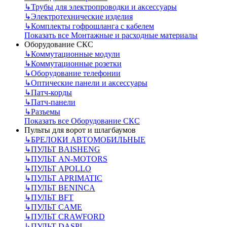
↳
Трубы для электропроводки и аксессуары
↳
Электротехнические изделия
↳
Комплекты гофрошланга с кабелем
Показать все Монтажные и расходные материалы
Оборудование СКС
↳
Коммутационные модули
↳
Коммутационные розетки
↳
Оборудование телефонии
↳
Оптические панели и аксессуары
↳
Патч-корды
↳
Патч-панели
↳
Разъемы
Показать все Оборудование СКС
Пульты для ворот и шлагбаумов
↳
БРЕЛОКИ АВТОМОБИЛЬНЫЕ
↳
ПУЛЬТ BAISHENG
↳
ПУЛЬТ AN-MOTORS
↳
ПУЛЬТ APOLLO
↳
ПУЛЬТ APRIMATIC
↳
ПУЛЬТ BENINCA
↳
ПУЛЬТ BFT
↳
ПУЛЬТ CAME
↳
ПУЛЬТ CRAWFORD
↳
ПУЛЬТ DASPI