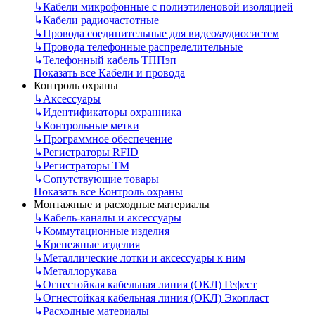
↳
Кабели микрофонные с полиэтиленовой изоляцией
↳
Кабели радиочастотные
↳
Провода соединительные для видео/аудиосистем
↳
Провода телефонные распределительные
↳
Телефонный кабель ТППэп
Показать все Кабели и провода
Контроль охраны
↳
Аксессуары
↳
Идентификаторы охранника
↳
Контрольные метки
↳
Программное обеспечение
↳
Регистраторы RFID
↳
Регистраторы ТМ
↳
Сопутствующие товары
Показать все Контроль охраны
Монтажные и расходные материалы
↳
Кабель-каналы и аксессуары
↳
Коммутационные изделия
↳
Крепежные изделия
↳
Металлические лотки и аксессуары к ним
↳
Металлорукава
↳
Огнестойкая кабельная линия (ОКЛ) Гефест
↳
Огнестойкая кабельная линия (ОКЛ) Экопласт
↳
Расходные материалы