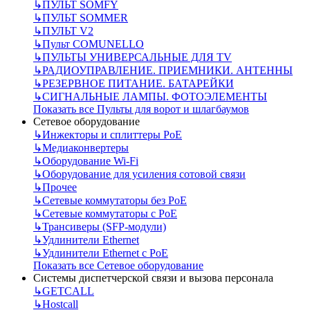
↳
ПУЛЬТ SOMFY
↳
ПУЛЬТ SOMMER
↳
ПУЛЬТ V2
↳
Пульт СOMUNELLO
↳
ПУЛЬТЫ УНИВЕРСАЛЬНЫЕ ДЛЯ TV
↳
РАДИОУПРАВЛЕНИЕ. ПРИЕМНИКИ. АНТЕННЫ
↳
РЕЗЕРВНОЕ ПИТАНИЕ. БАТАРЕЙКИ
↳
СИГНАЛЬНЫЕ ЛАМПЫ. ФОТОЭЛЕМЕНТЫ
Показать все Пульты для ворот и шлагбаумов
Сетевое оборудование
↳
Инжекторы и сплиттеры РоЕ
↳
Медиаконвертеры
↳
Оборудование Wi-Fi
↳
Оборудование для усиления сотовой связи
↳
Прочее
↳
Сетевые коммутаторы без РоЕ
↳
Сетевые коммутаторы с РоЕ
↳
Трансиверы (SFP-модули)
↳
Удлинители Ethernet
↳
Удлинители Ethernet с PoE
Показать все Сетевое оборудование
Системы диспетчерской связи и вызова персонала
↳
GETCALL
↳
Hostcall