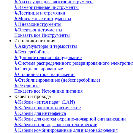
↳
Аксессуары для электроинструмента
↳
Измерительные инструменты
↳
Лестницы и стремянки
↳
Монтажные инструменты
↳
Пневмоинструменты
↳
Электроинструменты
Показать все Инструменты
Источники питания
↳
Аккумуляторы и термостаты
↳
Бесперебойные
↳
Дополнительное оборудование
↳
Система распределенного резервированного электропи
↳
Специализированные
↳
Стабилизаторы напряжения
↳
Стабилизированные (небесперебойные)
↳
Резервные
Показать все Источники питания
Кабели и провода
↳
Кабели «витая пара» (LAN)
↳
Кабели волоконно-оптические
↳
Кабели для интерфейса
↳
Кабели для систем охранно-пожарной сигнализации
↳
Кабели и провода электротехнические
↳
Кабели комбинированные для видеонаблюдения