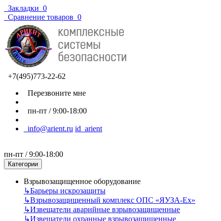
Закладки
0
Сравнение товаров
0
+7(495)773-22-62
Перезвоните мне
пн-пт / 9:00-18:00
info@arient.ru
id_arient
пн-пт / 9:00-18:00
Категории
Взрывозащищенное оборудование
↳
Барьеры искрозащиты
↳
Взрывозащищенный комплекс ОПС «ЯУЗА-Ех»
↳
Извещатели аварийные взрывозащищенные
↳
Извещатели охранные взрывозащищенные