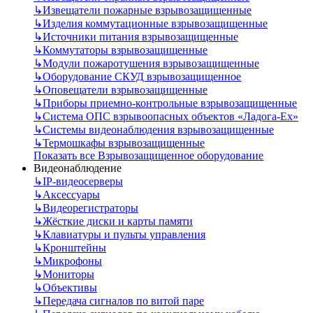
↳
Извещатели пожарные взрывозащищенные
↳
Изделия коммутационные взрывозащищенные
↳
Источники питания взрывозащищенные
↳
Коммутаторы взрывозащищенные
↳
Модули пожаротушения взрывозащищенные
↳
Оборудование СКУД взрывозащищенное
↳
Оповещатели взрывозащищенные
↳
Приборы приемно-контрольные взрывозащищенные
↳
Система ОПС взрывоопасных объектов «Ладога-Ex»
↳
Системы видеонаблюдения взрывозащищенные
↳
Термошкафы взрывозащищенные
Показать все Взрывозащищенное оборудование
Видеонаблюдение
↳
IP-видеосерверы
↳
Аксессуары
↳
Видеорегистраторы
↳
Жёсткие диски и карты памяти
↳
Клавиатуры и пульты управления
↳
Кронштейны
↳
Микрофоны
↳
Мониторы
↳
Объективы
↳
Передача сигналов по витой паре