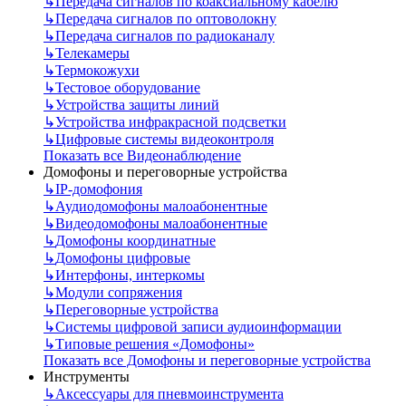
↳
Передача сигналов по коаксиальному кабелю
↳
Передача сигналов по оптоволокну
↳
Передача сигналов по радиоканалу
↳
Телекамеры
↳
Термокожухи
↳
Тестовое оборудование
↳
Устройства защиты линий
↳
Устройства инфракрасной подсветки
↳
Цифровые системы видеоконтроля
Показать все Видеонаблюдение
Домофоны и переговорные устройства
↳
IP-домофония
↳
Аудиодомофоны малоабонентные
↳
Видеодомофоны малоабонентные
↳
Домофоны координатные
↳
Домофоны цифровые
↳
Интерфоны, интеркомы
↳
Модули сопряжения
↳
Переговорные устройства
↳
Системы цифровой записи аудиоинформации
↳
Типовые решения «Домофоны»
Показать все Домофоны и переговорные устройства
Инструменты
↳
Аксессуары для пневмоинструмента