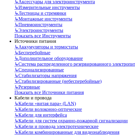
↳
Аксессуары для электроинструмента
↳
Измерительные инструменты
↳
Лестницы и стремянки
↳
Монтажные инструменты
↳
Пневмоинструменты
↳
Электроинструменты
Показать все Инструменты
Источники питания
↳
Аккумуляторы и термостаты
↳
Бесперебойные
↳
Дополнительное оборудование
↳
Система распределенного резервированного электропи
↳
Специализированные
↳
Стабилизаторы напряжения
↳
Стабилизированные (небесперебойные)
↳
Резервные
Показать все Источники питания
Кабели и провода
↳
Кабели «витая пара» (LAN)
↳
Кабели волоконно-оптические
↳
Кабели для интерфейса
↳
Кабели для систем охранно-пожарной сигнализации
↳
Кабели и провода электротехнические
↳
Кабели комбинированные для видеонаблюдения