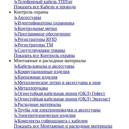
↳
Телефонный кабель ТППэп
Показать все Кабели и провода
Контроль охраны
↳
Аксессуары
↳
Идентификаторы охранника
↳
Контрольные метки
↳
Программное обеспечение
↳
Регистраторы RFID
↳
Регистраторы ТМ
↳
Сопутствующие товары
Показать все Контроль охраны
Монтажные и расходные материалы
↳
Кабель-каналы и аксессуары
↳
Коммутационные изделия
↳
Крепежные изделия
↳
Металлические лотки и аксессуары к ним
↳
Металлорукава
↳
Огнестойкая кабельная линия (ОКЛ) Гефест
↳
Огнестойкая кабельная линия (ОКЛ) Экопласт
↳
Расходные материалы
↳
Трубы для электропроводки и аксессуары
↳
Электротехнические изделия
↳
Комплекты гофрошланга с кабелем
Показать все Монтажные и расходные материалы