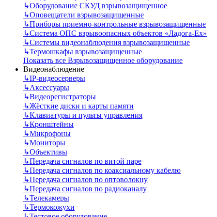
↳
Оборудование СКУД взрывозащищенное
↳
Оповещатели взрывозащищенные
↳
Приборы приемно-контрольные взрывозащищенные
↳
Система ОПС взрывоопасных объектов «Ладога-Ex»
↳
Системы видеонаблюдения взрывозащищенные
↳
Термошкафы взрывозащищенные
Показать все Взрывозащищенное оборудование
Видеонаблюдение
↳
IP-видеосерверы
↳
Аксессуары
↳
Видеорегистраторы
↳
Жёсткие диски и карты памяти
↳
Клавиатуры и пульты управления
↳
Кронштейны
↳
Микрофоны
↳
Мониторы
↳
Объективы
↳
Передача сигналов по витой паре
↳
Передача сигналов по коаксиальному кабелю
↳
Передача сигналов по оптоволокну
↳
Передача сигналов по радиоканалу
↳
Телекамеры
↳
Термокожухи
↳
Тестовое оборудование