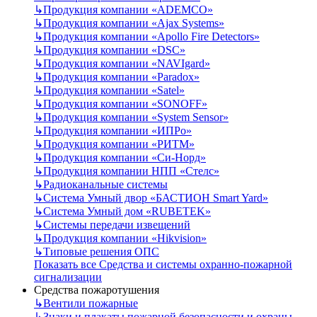
↳
Продукция компании «ADEMCO»
↳
Продукция компании «Ajax Systems»
↳
Продукция компании «Apollo Fire Detectors»
↳
Продукция компании «DSC»
↳
Продукция компании «NAVIgard»
↳
Продукция компании «Paradox»
↳
Продукция компании «Satel»
↳
Продукция компании «SONOFF»
↳
Продукция компании «System Sensor»
↳
Продукция компании «ИПРо»
↳
Продукция компании «РИТМ»
↳
Продукция компании «Си-Норд»
↳
Продукция компании НПП «Стелс»
↳
Радиоканальные системы
↳
Система Умный двор «БАСТИОН Smart Yard»
↳
Система Умный дом «RUBETEK»
↳
Системы передачи извещений
↳
Продукция компании «Hikvision»
↳
Типовые решения ОПС
Показать все Средства и системы охранно-пожарной
сигнализации
Средства пожаротушения
↳
Вентили пожарные
↳
Знаки и плакаты пожарной безопасности и охраны