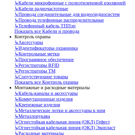
↳
Кабели микрофонные с полиэтиленовой изоляцией
↳
Кабели радиочастотные
↳
Провода соединительные для видео/аудиосистем
↳
Провода телефонные распределительные
↳
Телефонный кабель ТППэп
Показать все Кабели и провода
Контроль охраны
↳
Аксессуары
↳
Идентификаторы охранника
↳
Контрольные метки
↳
Программное обеспечение
↳
Регистраторы RFID
↳
Регистраторы ТМ
↳
Сопутствующие товары
Показать все Контроль охраны
Монтажные и расходные материалы
↳
Кабель-каналы и аксессуары
↳
Коммутационные изделия
↳
Крепежные изделия
↳
Металлические лотки и аксессуары к ним
↳
Металлорукава
↳
Огнестойкая кабельная линия (ОКЛ) Гефест
↳
Огнестойкая кабельная линия (ОКЛ) Экопласт
↳
Расходные материалы