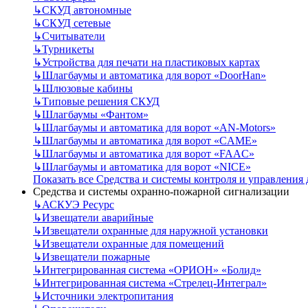
↳
СКУД автономные
↳
СКУД сетевые
↳
Считыватели
↳
Турникеты
↳
Устройства для печати на пластиковых картах
↳
Шлагбаумы и автоматика для ворот «DoorHan»
↳
Шлюзовые кабины
↳
Типовые решения СКУД
↳
Шлагбаумы «Фантом»
↳
Шлагбаумы и автоматика для ворот «AN-Motors»
↳
Шлагбаумы и автоматика для ворот «CAME»
↳
Шлагбаумы и автоматика для ворот «FAAC»
↳
Шлагбаумы и автоматика для ворот «NICE»
Показать все Средства и системы контроля и управления
Средства и системы охранно-пожарной сигнализации
↳
АСКУЭ Ресурс
↳
Извещатели аварийные
↳
Извещатели охранные для наружной установки
↳
Извещатели охранные для помещений
↳
Извещатели пожарные
↳
Интегрированная система «ОРИОН» «Болид»
↳
Интегрированная система «Стрелец-Интеграл»
↳
Источники электропитания