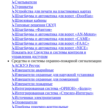
↳
Считыватели
↳
Турникеты
↳
Устройства для печати на пластиковых картах
↳
Шлагбаумы и автоматика для ворот «DoorHan»
↳
Шлюзовые кабины
↳
Типовые решения СКУД
↳
Шлагбаумы «Фантом»
↳
Шлагбаумы и автоматика для ворот «AN-Motors»
↳
Шлагбаумы и автоматика для ворот «CAME»
↳
Шлагбаумы и автоматика для ворот «FAAC»
↳
Шлагбаумы и автоматика для ворот «NICE»
Показать все Средства и системы контроля и
управления доступом
Средства и системы охранно-пожарной сигнализации
↳
АСКУЭ Ресурс
↳
Извещатели аварийные
↳
Извещатели охранные для наружной установки
↳
Извещатели охранные для помещений
↳
Извещатели пожарные
↳
Интегрированная система «ОРИОН» «Болид»
↳
Интегрированная система «Стрелец-Интеграл»
↳
Источники электропитания
↳
Оповещатели
↳
Приборы приемно-контрольные