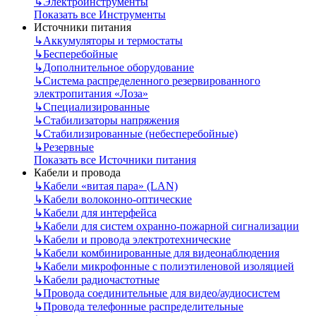
↳
Электроинструменты
Показать все Инструменты
Источники питания
↳
Аккумуляторы и термостаты
↳
Бесперебойные
↳
Дополнительное оборудование
↳
Система распределенного резервированного
электропитания «Лоза»
↳
Специализированные
↳
Стабилизаторы напряжения
↳
Стабилизированные (небесперебойные)
↳
Резервные
Показать все Источники питания
Кабели и провода
↳
Кабели «витая пара» (LAN)
↳
Кабели волоконно-оптические
↳
Кабели для интерфейса
↳
Кабели для систем охранно-пожарной сигнализации
↳
Кабели и провода электротехнические
↳
Кабели комбинированные для видеонаблюдения
↳
Кабели микрофонные с полиэтиленовой изоляцией
↳
Кабели радиочастотные
↳
Провода соединительные для видео/аудиосистем
↳
Провода телефонные распределительные