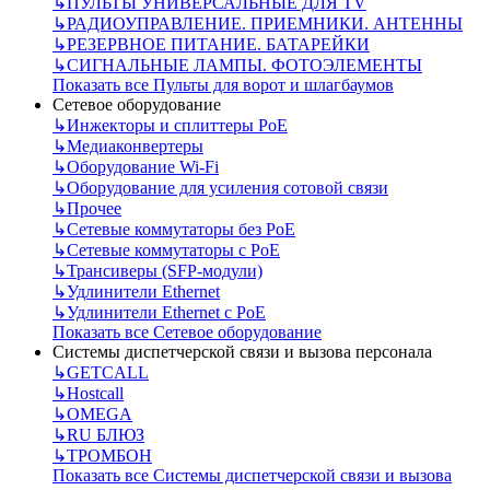
↳
ПУЛЬТЫ УНИВЕРСАЛЬНЫЕ ДЛЯ TV
↳
РАДИОУПРАВЛЕНИЕ. ПРИЕМНИКИ. АНТЕННЫ
↳
РЕЗЕРВНОЕ ПИТАНИЕ. БАТАРЕЙКИ
↳
СИГНАЛЬНЫЕ ЛАМПЫ. ФОТОЭЛЕМЕНТЫ
Показать все Пульты для ворот и шлагбаумов
Сетевое оборудование
↳
Инжекторы и сплиттеры РоЕ
↳
Медиаконвертеры
↳
Оборудование Wi-Fi
↳
Оборудование для усиления сотовой связи
↳
Прочее
↳
Сетевые коммутаторы без РоЕ
↳
Сетевые коммутаторы с РоЕ
↳
Трансиверы (SFP-модули)
↳
Удлинители Ethernet
↳
Удлинители Ethernet с PoE
Показать все Сетевое оборудование
Системы диспетчерской связи и вызова персонала
↳
GETCALL
↳
Hostcall
↳
OMEGA
↳
RU БЛЮЗ
↳
ТРОМБОН
Показать все Системы диспетчерской связи и вызова