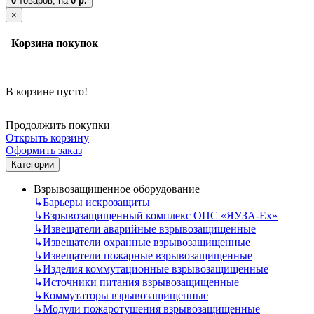
0
товаров,
на
0 р.
×
Корзина покупок
В корзине пусто!
Продолжить покупки
Открыть корзину
Оформить заказ
Категории
Взрывозащищенное оборудование
↳
Барьеры искрозащиты
↳
Взрывозащищенный комплекс ОПС «ЯУЗА-Ех»
↳
Извещатели аварийные взрывозащищенные
↳
Извещатели охранные взрывозащищенные
↳
Извещатели пожарные взрывозащищенные
↳
Изделия коммутационные взрывозащищенные
↳
Источники питания взрывозащищенные
↳
Коммутаторы взрывозащищенные
↳
Модули пожаротушения взрывозащищенные