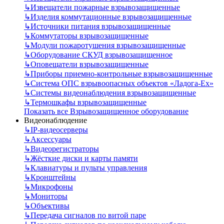
↳
Извещатели пожарные взрывозащищенные
↳
Изделия коммутационные взрывозащищенные
↳
Источники питания взрывозащищенные
↳
Коммутаторы взрывозащищенные
↳
Модули пожаротушения взрывозащищенные
↳
Оборудование СКУД взрывозащищенное
↳
Оповещатели взрывозащищенные
↳
Приборы приемно-контрольные взрывозащищенные
↳
Система ОПС взрывоопасных объектов «Ладога-Ex»
↳
Системы видеонаблюдения взрывозащищенные
↳
Термошкафы взрывозащищенные
Показать все Взрывозащищенное оборудование
Видеонаблюдение
↳
IP-видеосерверы
↳
Аксессуары
↳
Видеорегистраторы
↳
Жёсткие диски и карты памяти
↳
Клавиатуры и пульты управления
↳
Кронштейны
↳
Микрофоны
↳
Мониторы
↳
Объективы
↳
Передача сигналов по витой паре