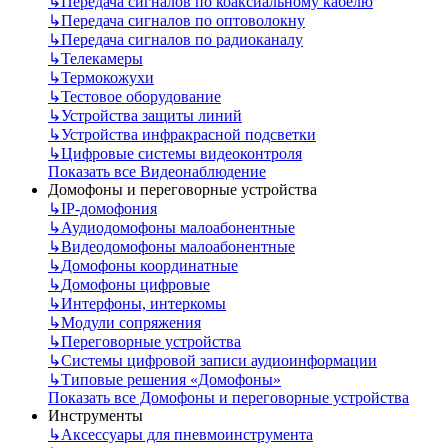
↳
Передача сигналов по коаксиальному кабелю
↳
Передача сигналов по оптоволокну
↳
Передача сигналов по радиоканалу
↳
Телекамеры
↳
Термокожухи
↳
Тестовое оборудование
↳
Устройства защиты линий
↳
Устройства инфракрасной подсветки
↳
Цифровые системы видеоконтроля
Показать все Видеонаблюдение
Домофоны и переговорные устройства
↳
IP-домофония
↳
Аудиодомофоны малоабонентные
↳
Видеодомофоны малоабонентные
↳
Домофоны координатные
↳
Домофоны цифровые
↳
Интерфоны, интеркомы
↳
Модули сопряжения
↳
Переговорные устройства
↳
Системы цифровой записи аудиоинформации
↳
Типовые решения «Домофоны»
Показать все Домофоны и переговорные устройства
Инструменты
↳
Аксессуары для пневмоинструмента