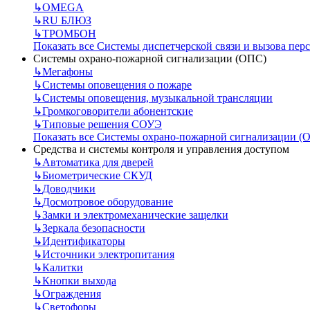
↳
OMEGA
↳
RU БЛЮЗ
↳
ТРОМБОН
Показать все Системы диспетчерской связи и вызова пер
Системы охрано-пожарной сигнализации (ОПС)
↳
Мегафоны
↳
Системы оповещения о пожаре
↳
Системы оповещения, музыкальной трансляции
↳
Громкоговорители абонентские
↳
Типовые решения СОУЭ
Показать все Системы охрано-пожарной сигнализации (
Средства и системы контроля и управления доступом
↳
Автоматика для дверей
↳
Биометрические СКУД
↳
Доводчики
↳
Досмотровое оборудование
↳
Замки и электромеханические защелки
↳
Зеркала безопасности
↳
Идентификаторы
↳
Источники электропитания
↳
Калитки
↳
Кнопки выхода
↳
Ограждения
↳
Светофоры