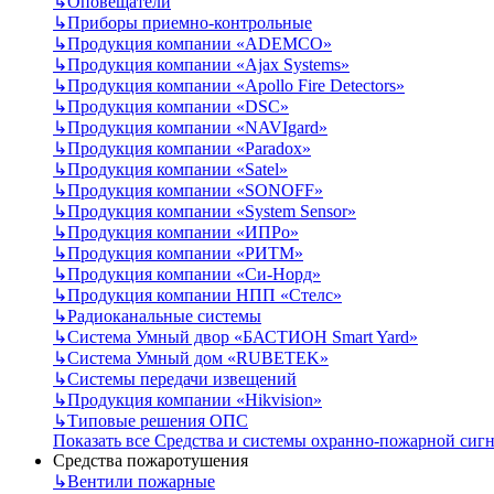
↳
Оповещатели
↳
Приборы приемно-контрольные
↳
Продукция компании «ADEMCO»
↳
Продукция компании «Ajax Systems»
↳
Продукция компании «Apollo Fire Detectors»
↳
Продукция компании «DSC»
↳
Продукция компании «NAVIgard»
↳
Продукция компании «Paradox»
↳
Продукция компании «Satel»
↳
Продукция компании «SONOFF»
↳
Продукция компании «System Sensor»
↳
Продукция компании «ИПРо»
↳
Продукция компании «РИТМ»
↳
Продукция компании «Си-Норд»
↳
Продукция компании НПП «Стелс»
↳
Радиоканальные системы
↳
Система Умный двор «БАСТИОН Smart Yard»
↳
Система Умный дом «RUBETEK»
↳
Системы передачи извещений
↳
Продукция компании «Hikvision»
↳
Типовые решения ОПС
Показать все Средства и системы охранно-пожарной сиг
Средства пожаротушения
↳
Вентили пожарные