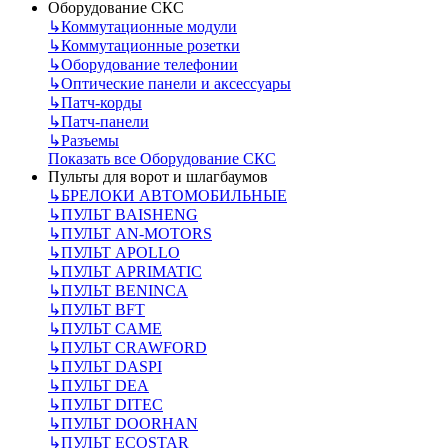
Оборудование СКС
↳
Коммутационные модули
↳
Коммутационные розетки
↳
Оборудование телефонии
↳
Оптические панели и аксессуары
↳
Патч-корды
↳
Патч-панели
↳
Разъемы
Показать все Оборудование СКС
Пульты для ворот и шлагбаумов
↳
БРЕЛОКИ АВТОМОБИЛЬНЫЕ
↳
ПУЛЬТ BAISHENG
↳
ПУЛЬТ AN-MOTORS
↳
ПУЛЬТ APOLLO
↳
ПУЛЬТ APRIMATIC
↳
ПУЛЬТ BENINCA
↳
ПУЛЬТ BFT
↳
ПУЛЬТ CAME
↳
ПУЛЬТ CRAWFORD
↳
ПУЛЬТ DASPI
↳
ПУЛЬТ DEA
↳
ПУЛЬТ DITEC
↳
ПУЛЬТ DOORHAN
↳
ПУЛЬТ ECOSTAR