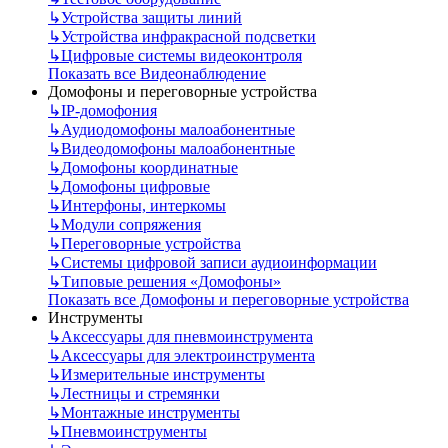
↳
Устройства защиты линий
↳
Устройства инфракрасной подсветки
↳
Цифровые системы видеоконтроля
Показать все Видеонаблюдение
Домофоны и переговорные устройства
↳
IP-домофония
↳
Аудиодомофоны малоабонентные
↳
Видеодомофоны малоабонентные
↳
Домофоны координатные
↳
Домофоны цифровые
↳
Интерфоны, интеркомы
↳
Модули сопряжения
↳
Переговорные устройства
↳
Системы цифровой записи аудиоинформации
↳
Типовые решения «Домофоны»
Показать все Домофоны и переговорные устройства
Инструменты
↳
Аксессуары для пневмоинструмента
↳
Аксессуары для электроинструмента
↳
Измерительные инструменты
↳
Лестницы и стремянки
↳
Монтажные инструменты
↳
Пневмоинструменты