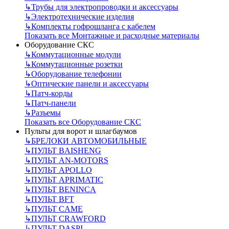
↳
Трубы для электропроводки и аксессуары
↳
Электротехнические изделия
↳
Комплекты гофрошланга с кабелем
Показать все Монтажные и расходные материалы
Оборудование СКС
↳
Коммутационные модули
↳
Коммутационные розетки
↳
Оборудование телефонии
↳
Оптические панели и аксессуары
↳
Патч-корды
↳
Патч-панели
↳
Разъемы
Показать все Оборудование СКС
Пульты для ворот и шлагбаумов
↳
БРЕЛОКИ АВТОМОБИЛЬНЫЕ
↳
ПУЛЬТ BAISHENG
↳
ПУЛЬТ AN-MOTORS
↳
ПУЛЬТ APOLLO
↳
ПУЛЬТ APRIMATIC
↳
ПУЛЬТ BENINCA
↳
ПУЛЬТ BFT
↳
ПУЛЬТ CAME
↳
ПУЛЬТ CRAWFORD
↳
ПУЛЬТ DASPI