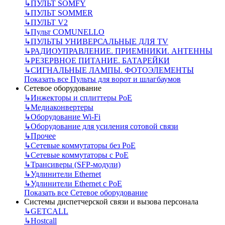
↳
ПУЛЬТ SOMFY
↳
ПУЛЬТ SOMMER
↳
ПУЛЬТ V2
↳
Пульт СOMUNELLO
↳
ПУЛЬТЫ УНИВЕРСАЛЬНЫЕ ДЛЯ TV
↳
РАДИОУПРАВЛЕНИЕ. ПРИЕМНИКИ. АНТЕННЫ
↳
РЕЗЕРВНОЕ ПИТАНИЕ. БАТАРЕЙКИ
↳
СИГНАЛЬНЫЕ ЛАМПЫ. ФОТОЭЛЕМЕНТЫ
Показать все Пульты для ворот и шлагбаумов
Сетевое оборудование
↳
Инжекторы и сплиттеры РоЕ
↳
Медиаконвертеры
↳
Оборудование Wi-Fi
↳
Оборудование для усиления сотовой связи
↳
Прочее
↳
Сетевые коммутаторы без РоЕ
↳
Сетевые коммутаторы с РоЕ
↳
Трансиверы (SFP-модули)
↳
Удлинители Ethernet
↳
Удлинители Ethernet с PoE
Показать все Сетевое оборудование
Системы диспетчерской связи и вызова персонала
↳
GETCALL
↳
Hostcall