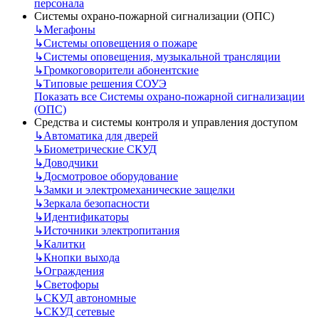
персонала
Системы охрано-пожарной сигнализации (ОПС)
↳
Мегафоны
↳
Системы оповещения о пожаре
↳
Системы оповещения, музыкальной трансляции
↳
Громкоговорители абонентские
↳
Типовые решения СОУЭ
Показать все Системы охрано-пожарной сигнализации
(ОПС)
Средства и системы контроля и управления доступом
↳
Автоматика для дверей
↳
Биометрические СКУД
↳
Доводчики
↳
Досмотровое оборудование
↳
Замки и электромеханические защелки
↳
Зеркала безопасности
↳
Идентификаторы
↳
Источники электропитания
↳
Калитки
↳
Кнопки выхода
↳
Ограждения
↳
Светофоры
↳
СКУД автономные
↳
СКУД сетевые