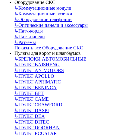
Оборудование СКС
↳
Коммутационные модули
↳
Коммутационные розетки
↳
Оборудование телефонии
↳
Оптические панели и аксессуары
↳
Патч-корды
↳
Патч-панели
↳
Разъемы
Показать все Оборудование СКС
Пульты для ворот и шлагбаумов
↳
БРЕЛОКИ АВТОМОБИЛЬНЫЕ
↳
ПУЛЬТ BAISHENG
↳
ПУЛЬТ AN-MOTORS
↳
ПУЛЬТ APOLLO
↳
ПУЛЬТ APRIMATIC
↳
ПУЛЬТ BENINCA
↳
ПУЛЬТ BFT
↳
ПУЛЬТ CAME
↳
ПУЛЬТ CRAWFORD
↳
ПУЛЬТ DASPI
↳
ПУЛЬТ DEA
↳
ПУЛЬТ DITEC
↳
ПУЛЬТ DOORHAN
↳
ПУЛЬТ ECOSTAR