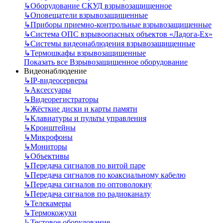
↳
Оборудование СКУД взрывозащищенное
↳
Оповещатели взрывозащищенные
↳
Приборы приемно-контрольные взрывозащищенные
↳
Система ОПС взрывоопасных объектов «Ладога-Ex»
↳
Системы видеонаблюдения взрывозащищенные
↳
Термошкафы взрывозащищенные
Показать все Взрывозащищенное оборудование
Видеонаблюдение
↳
IP-видеосерверы
↳
Аксессуары
↳
Видеорегистраторы
↳
Жёсткие диски и карты памяти
↳
Клавиатуры и пульты управления
↳
Кронштейны
↳
Микрофоны
↳
Мониторы
↳
Объективы
↳
Передача сигналов по витой паре
↳
Передача сигналов по коаксиальному кабелю
↳
Передача сигналов по оптоволокну
↳
Передача сигналов по радиоканалу
↳
Телекамеры
↳
Термокожухи
↳
Тестовое оборудование