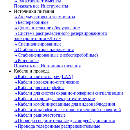
↳
Электроинструменты
Показать все Инструменты
Источники питания
↳
Аккумуляторы и термостаты
↳
Бесперебойные
↳
Дополнительное оборудование
↳
Система распределенного резервированного
электропитания «Лоза»
↳
Специализированные
↳
Стабилизаторы напряжения
↳
Стабилизированные (небесперебойные)
↳
Резервные
Показать все Источники питания
Кабели и провода
↳
Кабели «витая пара» (LAN)
↳
Кабели волоконно-оптические
↳
Кабели для интерфейса
↳
Кабели для систем охранно-пожарной сигнализации
↳
Кабели и провода электротехнические
↳
Кабели комбинированные для видеонаблюдения
↳
Кабели микрофонные с полиэтиленовой изоляцией
↳
Кабели радиочастотные
↳
Провода соединительные для видео/аудиосистем
↳
Провода телефонные распределительные