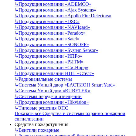
↳
Продукция компании «ADEMCO»
↳
Продукция компании «Ajax Systems»
↳
Продукция компании «Apollo Fire Detectors»
↳
Продукция компании «DSC»
↳
Продукция компании «NAVIgard»
↳
Продукция компании «Paradox»
↳
Продукция компании «Satel»
↳
Продукция компании «SONOFF»
↳
Продукция компании «System Sensor»
↳
Продукция компании «ИПРо»
↳
Продукция компании «РИТМ»
↳
Продукция компании «Си-Норд»
↳
Продукция компании НПП «Стелс»
↳
Радиоканальные системы
↳
Система Умный двор «БАСТИОН Smart Yard»
↳
Система Умный дом «RUBETEK»
↳
Системы передачи извещений
↳
Продукция компании «Hikvision»
↳
Типовые решения ОПС
Показать все Средства и системы охранно-пожарной
сигнализации
Средства пожаротушения
↳
Вентили пожарные
↳
Знаки и плакаты пожарной безопасности и охраны