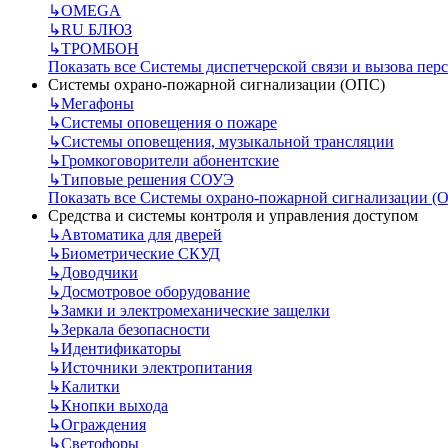
↳
OMEGA
↳
RU БЛЮЗ
↳
ТРОМБОН
Показать все Системы диспетчерской связи и вызова пер
Системы охрано-пожарной сигнализации (ОПС)
↳
Мегафоны
↳
Системы оповещения о пожаре
↳
Системы оповещения, музыкальной трансляции
↳
Громкоговорители абонентские
↳
Типовые решения СОУЭ
Показать все Системы охрано-пожарной сигнализации (
Средства и системы контроля и управления доступом
↳
Автоматика для дверей
↳
Биометрические СКУД
↳
Доводчики
↳
Досмотровое оборудование
↳
Замки и электромеханические защелки
↳
Зеркала безопасности
↳
Идентификаторы
↳
Источники электропитания
↳
Калитки
↳
Кнопки выхода
↳
Ограждения
↳
Светофоры