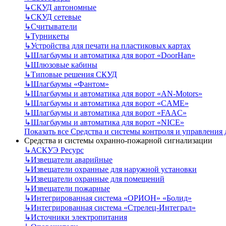
↳
СКУД автономные
↳
СКУД сетевые
↳
Считыватели
↳
Турникеты
↳
Устройства для печати на пластиковых картах
↳
Шлагбаумы и автоматика для ворот «DoorHan»
↳
Шлюзовые кабины
↳
Типовые решения СКУД
↳
Шлагбаумы «Фантом»
↳
Шлагбаумы и автоматика для ворот «AN-Motors»
↳
Шлагбаумы и автоматика для ворот «CAME»
↳
Шлагбаумы и автоматика для ворот «FAAC»
↳
Шлагбаумы и автоматика для ворот «NICE»
Показать все Средства и системы контроля и управления
Средства и системы охранно-пожарной сигнализации
↳
АСКУЭ Ресурс
↳
Извещатели аварийные
↳
Извещатели охранные для наружной установки
↳
Извещатели охранные для помещений
↳
Извещатели пожарные
↳
Интегрированная система «ОРИОН» «Болид»
↳
Интегрированная система «Стрелец-Интеграл»
↳
Источники электропитания