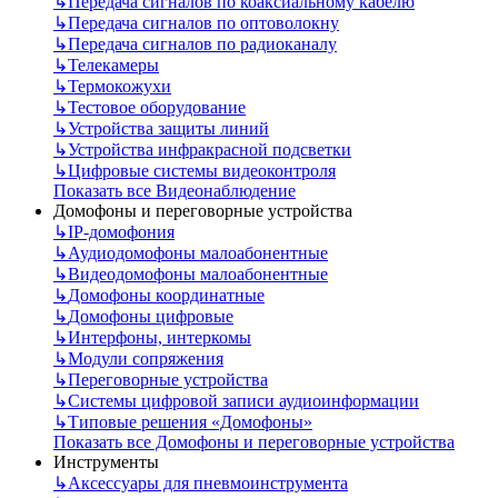
↳
Передача сигналов по коаксиальному кабелю
↳
Передача сигналов по оптоволокну
↳
Передача сигналов по радиоканалу
↳
Телекамеры
↳
Термокожухи
↳
Тестовое оборудование
↳
Устройства защиты линий
↳
Устройства инфракрасной подсветки
↳
Цифровые системы видеоконтроля
Показать все Видеонаблюдение
Домофоны и переговорные устройства
↳
IP-домофония
↳
Аудиодомофоны малоабонентные
↳
Видеодомофоны малоабонентные
↳
Домофоны координатные
↳
Домофоны цифровые
↳
Интерфоны, интеркомы
↳
Модули сопряжения
↳
Переговорные устройства
↳
Системы цифровой записи аудиоинформации
↳
Типовые решения «Домофоны»
Показать все Домофоны и переговорные устройства
Инструменты
↳
Аксессуары для пневмоинструмента