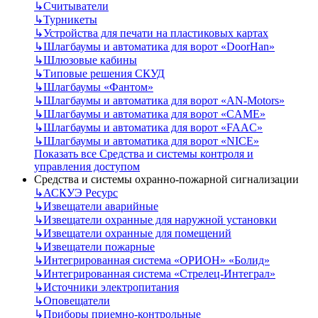
↳
Считыватели
↳
Турникеты
↳
Устройства для печати на пластиковых картах
↳
Шлагбаумы и автоматика для ворот «DoorHan»
↳
Шлюзовые кабины
↳
Типовые решения СКУД
↳
Шлагбаумы «Фантом»
↳
Шлагбаумы и автоматика для ворот «AN-Motors»
↳
Шлагбаумы и автоматика для ворот «CAME»
↳
Шлагбаумы и автоматика для ворот «FAAC»
↳
Шлагбаумы и автоматика для ворот «NICE»
Показать все Средства и системы контроля и
управления доступом
Средства и системы охранно-пожарной сигнализации
↳
АСКУЭ Ресурс
↳
Извещатели аварийные
↳
Извещатели охранные для наружной установки
↳
Извещатели охранные для помещений
↳
Извещатели пожарные
↳
Интегрированная система «ОРИОН» «Болид»
↳
Интегрированная система «Стрелец-Интеграл»
↳
Источники электропитания
↳
Оповещатели
↳
Приборы приемно-контрольные