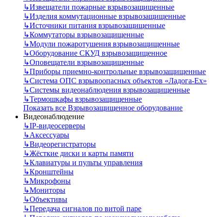
↳
Извещатели пожарные взрывозащищенные
↳
Изделия коммутационные взрывозащищенные
↳
Источники питания взрывозащищенные
↳
Коммутаторы взрывозащищенные
↳
Модули пожаротушения взрывозащищенные
↳
Оборудование СКУД взрывозащищенное
↳
Оповещатели взрывозащищенные
↳
Приборы приемно-контрольные взрывозащищенные
↳
Система ОПС взрывоопасных объектов «Ладога-Ex»
↳
Системы видеонаблюдения взрывозащищенные
↳
Термошкафы взрывозащищенные
Показать все Взрывозащищенное оборудование
Видеонаблюдение
↳
IP-видеосерверы
↳
Аксессуары
↳
Видеорегистраторы
↳
Жёсткие диски и карты памяти
↳
Клавиатуры и пульты управления
↳
Кронштейны
↳
Микрофоны
↳
Мониторы
↳
Объективы
↳
Передача сигналов по витой паре