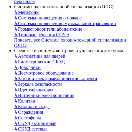
персонала
Системы охрано-пожарной сигнализации (ОПС)
↳
Мегафоны
↳
Системы оповещения о пожаре
↳
Системы оповещения, музыкальной трансляции
↳
Громкоговорители абонентские
↳
Типовые решения СОУЭ
Показать все Системы охрано-пожарной сигнализации
(ОПС)
Средства и системы контроля и управления доступом
↳
Автоматика для дверей
↳
Биометрические СКУД
↳
Доводчики
↳
Досмотровое оборудование
↳
Замки и электромеханические защелки
↳
Зеркала безопасности
↳
Идентификаторы
↳
Источники электропитания
↳
Калитки
↳
Кнопки выхода
↳
Ограждения
↳
Светофоры
↳
СКУД автономные
↳
СКУД сетевые