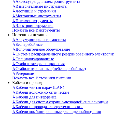
↳
Аксессуары для электроинструмента
↳
Измерительные инструменты
↳
Лестницы и стремянки
↳
Монтажные инструменты
↳
Пневмоинструменты
↳
Электроинструменты
Показать все Инструменты
Источники питания
↳
Аккумуляторы и термостаты
↳
Бесперебойные
↳
Дополнительное оборудование
↳
Система распределенного резервированного электропи
↳
Специализированные
↳
Стабилизаторы напряжения
↳
Стабилизированные (небесперебойные)
↳
Резервные
Показать все Источники питания
Кабели и провода
↳
Кабели «витая пара» (LAN)
↳
Кабели волоконно-оптические
↳
Кабели для интерфейса
↳
Кабели для систем охранно-пожарной сигнализации
↳
Кабели и провода электротехнические
↳
Кабели комбинированные для видеонаблюдения