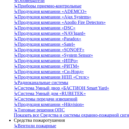
↳
Оповещатели
↳
Приборы приемно-контрольные
↳
Продукция компании «ADEMCO»
↳
Продукция компании «Ajax Systems»
↳
Продукция компании «Apollo Fire Detectors»
↳
Продукция компании «DSC»
↳
Продукция компании «NAVIgard»
↳
Продукция компании «Paradox»
↳
Продукция компании «Satel»
↳
Продукция компании «SONOFF»
↳
Продукция компании «System Sensor»
↳
Продукция компании «ИПРо»
↳
Продукция компании «РИТМ»
↳
Продукция компании «Си-Норд»
↳
Продукция компании НПП «Стелс»
↳
Радиоканальные системы
↳
Система Умный двор «БАСТИОН Smart Yard»
↳
Система Умный дом «RUBETEK»
↳
Системы передачи извещений
↳
Продукция компании «Hikvision»
↳
Типовые решения ОПС
Показать все Средства и системы охранно-пожарной сиг
Средства пожаротушения
↳
Вентили пожарные