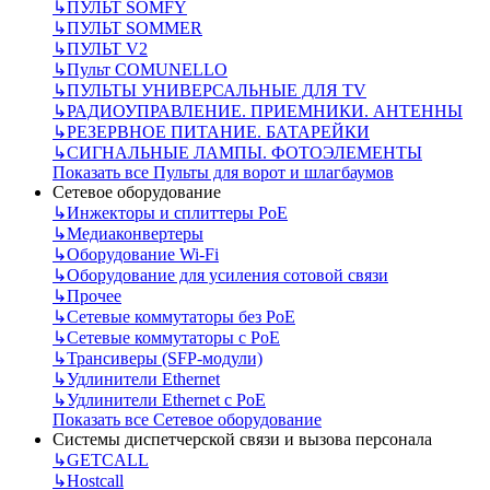
↳
ПУЛЬТ SOMFY
↳
ПУЛЬТ SOMMER
↳
ПУЛЬТ V2
↳
Пульт СOMUNELLO
↳
ПУЛЬТЫ УНИВЕРСАЛЬНЫЕ ДЛЯ TV
↳
РАДИОУПРАВЛЕНИЕ. ПРИЕМНИКИ. АНТЕННЫ
↳
РЕЗЕРВНОЕ ПИТАНИЕ. БАТАРЕЙКИ
↳
СИГНАЛЬНЫЕ ЛАМПЫ. ФОТОЭЛЕМЕНТЫ
Показать все Пульты для ворот и шлагбаумов
Сетевое оборудование
↳
Инжекторы и сплиттеры РоЕ
↳
Медиаконвертеры
↳
Оборудование Wi-Fi
↳
Оборудование для усиления сотовой связи
↳
Прочее
↳
Сетевые коммутаторы без РоЕ
↳
Сетевые коммутаторы с РоЕ
↳
Трансиверы (SFP-модули)
↳
Удлинители Ethernet
↳
Удлинители Ethernet с PoE
Показать все Сетевое оборудование
Системы диспетчерской связи и вызова персонала
↳
GETCALL
↳
Hostcall