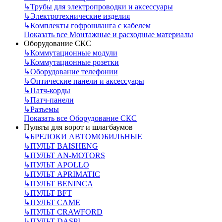
↳
Трубы для электропроводки и аксессуары
↳
Электротехнические изделия
↳
Комплекты гофрошланга с кабелем
Показать все Монтажные и расходные материалы
Оборудование СКС
↳
Коммутационные модули
↳
Коммутационные розетки
↳
Оборудование телефонии
↳
Оптические панели и аксессуары
↳
Патч-корды
↳
Патч-панели
↳
Разъемы
Показать все Оборудование СКС
Пульты для ворот и шлагбаумов
↳
БРЕЛОКИ АВТОМОБИЛЬНЫЕ
↳
ПУЛЬТ BAISHENG
↳
ПУЛЬТ AN-MOTORS
↳
ПУЛЬТ APOLLO
↳
ПУЛЬТ APRIMATIC
↳
ПУЛЬТ BENINCA
↳
ПУЛЬТ BFT
↳
ПУЛЬТ CAME
↳
ПУЛЬТ CRAWFORD
↳
ПУЛЬТ DASPI