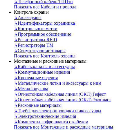
↳
Телефонный кабель ТППэп
Показать все Кабели и провода
Контроль охраны
↳
Аксессуары
↳
Идентификаторы охранника
↳
Контрольные метки
↳
Программное обеспечение
↳
Регистраторы RFID
↳
Регистраторы ТМ
↳
Сопутствующие товары
Показать все Контроль охраны
Монтажные и расходные материалы
↳
Кабель-каналы и аксессуары
↳
Коммутационные изделия
↳
Крепежные изделия
↳
Металлические лотки и аксессуары к ним
↳
Металлорукава
↳
Огнестойкая кабельная линия (ОКЛ) Гефест
↳
Огнестойкая кабельная линия (ОКЛ) Экопласт
↳
Расходные материалы
↳
Трубы для электропроводки и аксессуары
↳
Электротехнические изделия
↳
Комплекты гофрошланга с кабелем
Показать все Монтажные и расходные материалы