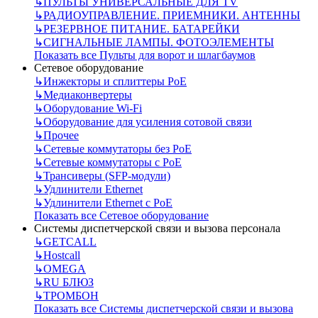
↳
ПУЛЬТЫ УНИВЕРСАЛЬНЫЕ ДЛЯ TV
↳
РАДИОУПРАВЛЕНИЕ. ПРИЕМНИКИ. АНТЕННЫ
↳
РЕЗЕРВНОЕ ПИТАНИЕ. БАТАРЕЙКИ
↳
СИГНАЛЬНЫЕ ЛАМПЫ. ФОТОЭЛЕМЕНТЫ
Показать все Пульты для ворот и шлагбаумов
Сетевое оборудование
↳
Инжекторы и сплиттеры РоЕ
↳
Медиаконвертеры
↳
Оборудование Wi-Fi
↳
Оборудование для усиления сотовой связи
↳
Прочее
↳
Сетевые коммутаторы без РоЕ
↳
Сетевые коммутаторы с РоЕ
↳
Трансиверы (SFP-модули)
↳
Удлинители Ethernet
↳
Удлинители Ethernet с PoE
Показать все Сетевое оборудование
Системы диспетчерской связи и вызова персонала
↳
GETCALL
↳
Hostcall
↳
OMEGA
↳
RU БЛЮЗ
↳
ТРОМБОН
Показать все Системы диспетчерской связи и вызова