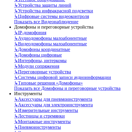
↳
Устройства защиты линий
↳
Устройства инфракрасной подсветки
↳
Цифровые системы видеоконтроля
Показать все Видеонаблюдение
Домофоны и переговорные устройства
↳
IP-домофония
↳
Аудиодомофоны малоабонентные
↳
Видеодомофоны малоабонентные
↳
Домофоны координатные
↳
Домофоны цифровые
↳
Интерфоны, интеркомы
↳
Модули сопряжения
↳
Переговорные устройства
↳
Системы цифровой записи аудиоинформации
↳
Типовые решения «Домофоны»
Показать все Домофоны и переговорные устройства
Инструменты
↳
Аксессуары для пневмоинструмента
↳
Аксессуары для электроинструмента
↳
Измерительные инструменты
↳
Лестницы и стремянки
↳
Монтажные инструменты
↳
Пневмоинструменты