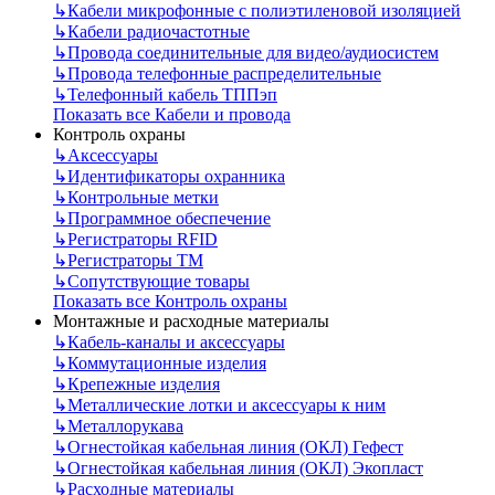
↳
Кабели микрофонные с полиэтиленовой изоляцией
↳
Кабели радиочастотные
↳
Провода соединительные для видео/аудиосистем
↳
Провода телефонные распределительные
↳
Телефонный кабель ТППэп
Показать все Кабели и провода
Контроль охраны
↳
Аксессуары
↳
Идентификаторы охранника
↳
Контрольные метки
↳
Программное обеспечение
↳
Регистраторы RFID
↳
Регистраторы ТМ
↳
Сопутствующие товары
Показать все Контроль охраны
Монтажные и расходные материалы
↳
Кабель-каналы и аксессуары
↳
Коммутационные изделия
↳
Крепежные изделия
↳
Металлические лотки и аксессуары к ним
↳
Металлорукава
↳
Огнестойкая кабельная линия (ОКЛ) Гефест
↳
Огнестойкая кабельная линия (ОКЛ) Экопласт
↳
Расходные материалы