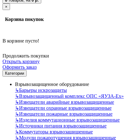
0
товаров,
на
0 р.
×
Корзина покупок
В корзине пусто!
Продолжить покупки
Открыть корзину
Оформить заказ
Категории
Взрывозащищенное оборудование
↳
Барьеры искрозащиты
↳
Взрывозащищенный комплекс ОПС «ЯУЗА-Ех»
↳
Извещатели аварийные взрывозащищенные
↳
Извещатели охранные взрывозащищенные
↳
Извещатели пожарные взрывозащищенные
↳
Изделия коммутационные взрывозащищенные
↳
Источники питания взрывозащищенные
↳
Коммутаторы взрывозащищенные
↳
Модули пожаротушения взрывозащищенные