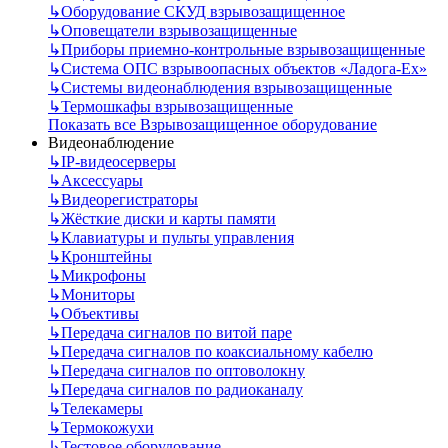
↳
Оборудование СКУД взрывозащищенное
↳
Оповещатели взрывозащищенные
↳
Приборы приемно-контрольные взрывозащищенные
↳
Система ОПС взрывоопасных объектов «Ладога-Ex»
↳
Системы видеонаблюдения взрывозащищенные
↳
Термошкафы взрывозащищенные
Показать все Взрывозащищенное оборудование
Видеонаблюдение
↳
IP-видеосерверы
↳
Аксессуары
↳
Видеорегистраторы
↳
Жёсткие диски и карты памяти
↳
Клавиатуры и пульты управления
↳
Кронштейны
↳
Микрофоны
↳
Мониторы
↳
Объективы
↳
Передача сигналов по витой паре
↳
Передача сигналов по коаксиальному кабелю
↳
Передача сигналов по оптоволокну
↳
Передача сигналов по радиоканалу
↳
Телекамеры
↳
Термокожухи
↳
Тестовое оборудование