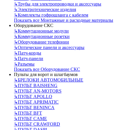
↳
Трубы для электропроводки и аксессуары
↳
Электротехнические изделия
↳
Комплекты гофрошланга с кабелем
Показать все Монтажные и расходные материалы
Оборудование СКС
↳
Коммутационные модули
↳
Коммутационные розетки
↳
Оборудование телефонии
↳
Оптические панели и аксессуары
↳
Патч-корды
↳
Патч-панели
↳
Разъемы
Показать все Оборудование СКС
Пульты для ворот и шлагбаумов
↳
БРЕЛОКИ АВТОМОБИЛЬНЫЕ
↳
ПУЛЬТ BAISHENG
↳
ПУЛЬТ AN-MOTORS
↳
ПУЛЬТ APOLLO
↳
ПУЛЬТ APRIMATIC
↳
ПУЛЬТ BENINCA
↳
ПУЛЬТ BFT
↳
ПУЛЬТ CAME
↳
ПУЛЬТ CRAWFORD
↳
ПУЛЬТ DASPI