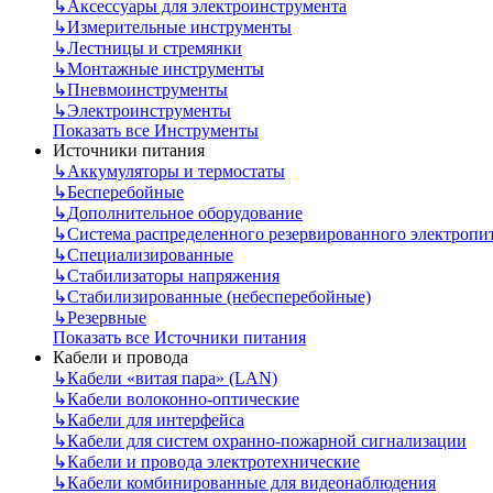
↳
Аксессуары для электроинструмента
↳
Измерительные инструменты
↳
Лестницы и стремянки
↳
Монтажные инструменты
↳
Пневмоинструменты
↳
Электроинструменты
Показать все Инструменты
Источники питания
↳
Аккумуляторы и термостаты
↳
Бесперебойные
↳
Дополнительное оборудование
↳
Система распределенного резервированного электропи
↳
Специализированные
↳
Стабилизаторы напряжения
↳
Стабилизированные (небесперебойные)
↳
Резервные
Показать все Источники питания
Кабели и провода
↳
Кабели «витая пара» (LAN)
↳
Кабели волоконно-оптические
↳
Кабели для интерфейса
↳
Кабели для систем охранно-пожарной сигнализации
↳
Кабели и провода электротехнические
↳
Кабели комбинированные для видеонаблюдения