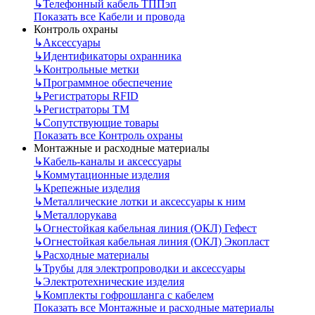
↳
Телефонный кабель ТППэп
Показать все Кабели и провода
Контроль охраны
↳
Аксессуары
↳
Идентификаторы охранника
↳
Контрольные метки
↳
Программное обеспечение
↳
Регистраторы RFID
↳
Регистраторы ТМ
↳
Сопутствующие товары
Показать все Контроль охраны
Монтажные и расходные материалы
↳
Кабель-каналы и аксессуары
↳
Коммутационные изделия
↳
Крепежные изделия
↳
Металлические лотки и аксессуары к ним
↳
Металлорукава
↳
Огнестойкая кабельная линия (ОКЛ) Гефест
↳
Огнестойкая кабельная линия (ОКЛ) Экопласт
↳
Расходные материалы
↳
Трубы для электропроводки и аксессуары
↳
Электротехнические изделия
↳
Комплекты гофрошланга с кабелем
Показать все Монтажные и расходные материалы