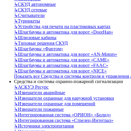
↳
СКУД автономные
↳
СКУД сетевые
↳
Считыватели
↳
Турникеты
↳
Устройства для печати на пластиковых картах
↳
Шлагбаумы и автоматика для ворот «DoorHan»
↳
Шлюзовые кабины
↳
Типовые решения СКУД
↳
Шлагбаумы «Фантом»
↳
Шлагбаумы и автоматика для ворот «AN-Motors»
↳
Шлагбаумы и автоматика для ворот «CAME»
↳
Шлагбаумы и автоматика для ворот «FAAC»
↳
Шлагбаумы и автоматика для ворот «NICE»
Показать все Средства и системы контроля и управления
Средства и системы охранно-пожарной сигнализации
↳
АСКУЭ Ресурс
↳
Извещатели аварийные
↳
Извещатели охранные для наружной установки
↳
Извещатели охранные для помещений
↳
Извещатели пожарные
↳
Интегрированная система «ОРИОН» «Болид»
↳
Интегрированная система «Стрелец-Интеграл»
↳
Источники электропитания