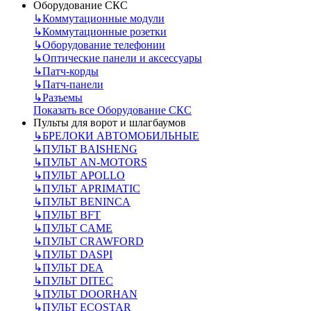
Оборудование СКС
↳
Коммутационные модули
↳
Коммутационные розетки
↳
Оборудование телефонии
↳
Оптические панели и аксессуары
↳
Патч-корды
↳
Патч-панели
↳
Разъемы
Показать все Оборудование СКС
Пульты для ворот и шлагбаумов
↳
БРЕЛОКИ АВТОМОБИЛЬНЫЕ
↳
ПУЛЬТ BAISHENG
↳
ПУЛЬТ AN-MOTORS
↳
ПУЛЬТ APOLLO
↳
ПУЛЬТ APRIMATIC
↳
ПУЛЬТ BENINCA
↳
ПУЛЬТ BFT
↳
ПУЛЬТ CAME
↳
ПУЛЬТ CRAWFORD
↳
ПУЛЬТ DASPI
↳
ПУЛЬТ DEA
↳
ПУЛЬТ DITEC
↳
ПУЛЬТ DOORHAN
↳
ПУЛЬТ ECOSTAR