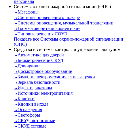
персонала
Системы охрано-пожарной сигнализации (ОПС)
↳
Мегафоны
↳
Системы оповещения о пожаре
↳
Системы оповещения, музыкальной трансляции
↳
Громкоговорители абонентские
↳
Типовые решения СОУЭ
Показать все Системы охрано-пожарной сигнализации
(ОПС)
Средства и системы контроля и управления доступом
↳
Автоматика для дверей
↳
Биометрические СКУД
↳
Доводчики
↳
Досмотровое оборудование
↳
Замки и электромеханические защелки
↳
Зеркала безопасности
↳
Идентификаторы
↳
Источники электропитания
↳
Калитки
↳
Кнопки выхода
↳
Ограждения
↳
Светофоры
↳
СКУД автономные
↳
СКУД сетевые