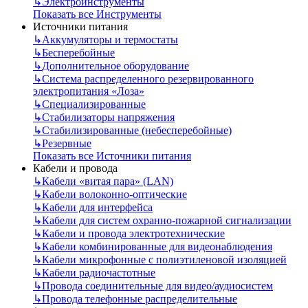
↳
Электроинструменты
Показать все Инструменты
Источники питания
↳
Аккумуляторы и термостаты
↳
Бесперебойные
↳
Дополнительное оборудование
↳
Система распределенного резервированного
электропитания «Лоза»
↳
Специализированные
↳
Стабилизаторы напряжения
↳
Стабилизированные (небесперебойные)
↳
Резервные
Показать все Источники питания
Кабели и провода
↳
Кабели «витая пара» (LAN)
↳
Кабели волоконно-оптические
↳
Кабели для интерфейса
↳
Кабели для систем охранно-пожарной сигнализации
↳
Кабели и провода электротехнические
↳
Кабели комбинированные для видеонаблюдения
↳
Кабели микрофонные с полиэтиленовой изоляцией
↳
Кабели радиочастотные
↳
Провода соединительные для видео/аудиосистем
↳
Провода телефонные распределительные