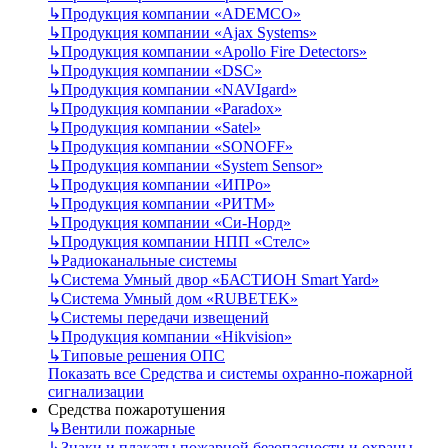
↳
Продукция компании «ADEMCO»
↳
Продукция компании «Ajax Systems»
↳
Продукция компании «Apollo Fire Detectors»
↳
Продукция компании «DSC»
↳
Продукция компании «NAVIgard»
↳
Продукция компании «Paradox»
↳
Продукция компании «Satel»
↳
Продукция компании «SONOFF»
↳
Продукция компании «System Sensor»
↳
Продукция компании «ИПРо»
↳
Продукция компании «РИТМ»
↳
Продукция компании «Си-Норд»
↳
Продукция компании НПП «Стелс»
↳
Радиоканальные системы
↳
Система Умный двор «БАСТИОН Smart Yard»
↳
Система Умный дом «RUBETEK»
↳
Системы передачи извещений
↳
Продукция компании «Hikvision»
↳
Типовые решения ОПС
Показать все Средства и системы охранно-пожарной
сигнализации
Средства пожаротушения
↳
Вентили пожарные
↳
Знаки и плакаты пожарной безопасности и охраны