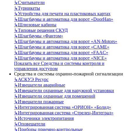
↳
Считыватели
↳
Турникеты
↳
Устройства для печати на пластиковых картах
↳
Шлагбаумы и автоматика для ворот «DoorHan»
↳
Шлюзовые кабины
↳
Типовые решения СКУД
↳
Шлагбаумы «Фантом»
↳
Шлагбаумы и автоматика для ворот «AN-Motors»
↳
Шлагбаумы и автоматика для ворот «CAME»
↳
Шлагбаумы и автоматика для ворот «FAAC»
↳
Шлагбаумы и автоматика для ворот «NICE»
Показать все Средства и системы контроля и
управления доступом
Средства и системы охранно-пожарной сигнализации
↳
АСКУЭ Ресурс
↳
Извещатели аварийные
↳
Извещатели охранные для наружной установки
↳
Извещатели охранные для помещений
↳
Извещатели пожарные
↳
Интегрированная система «ОРИОН» «Болид»
↳
Интегрированная система «Стрелец-Интеграл»
↳
Источники электропитания
↳
Оповещатели
↳
Приборы приемно-контрольные