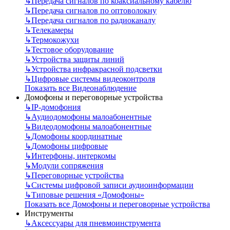
↳
Передача сигналов по коаксиальному кабелю
↳
Передача сигналов по оптоволокну
↳
Передача сигналов по радиоканалу
↳
Телекамеры
↳
Термокожухи
↳
Тестовое оборудование
↳
Устройства защиты линий
↳
Устройства инфракрасной подсветки
↳
Цифровые системы видеоконтроля
Показать все Видеонаблюдение
Домофоны и переговорные устройства
↳
IP-домофония
↳
Аудиодомофоны малоабонентные
↳
Видеодомофоны малоабонентные
↳
Домофоны координатные
↳
Домофоны цифровые
↳
Интерфоны, интеркомы
↳
Модули сопряжения
↳
Переговорные устройства
↳
Системы цифровой записи аудиоинформации
↳
Типовые решения «Домофоны»
Показать все Домофоны и переговорные устройства
Инструменты
↳
Аксессуары для пневмоинструмента