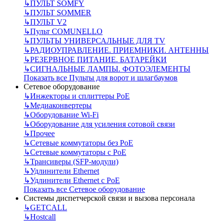
↳
ПУЛЬТ SOMFY
↳
ПУЛЬТ SOMMER
↳
ПУЛЬТ V2
↳
Пульт СOMUNELLO
↳
ПУЛЬТЫ УНИВЕРСАЛЬНЫЕ ДЛЯ TV
↳
РАДИОУПРАВЛЕНИЕ. ПРИЕМНИКИ. АНТЕННЫ
↳
РЕЗЕРВНОЕ ПИТАНИЕ. БАТАРЕЙКИ
↳
СИГНАЛЬНЫЕ ЛАМПЫ. ФОТОЭЛЕМЕНТЫ
Показать все Пульты для ворот и шлагбаумов
Сетевое оборудование
↳
Инжекторы и сплиттеры РоЕ
↳
Медиаконвертеры
↳
Оборудование Wi-Fi
↳
Оборудование для усиления сотовой связи
↳
Прочее
↳
Сетевые коммутаторы без РоЕ
↳
Сетевые коммутаторы с РоЕ
↳
Трансиверы (SFP-модули)
↳
Удлинители Ethernet
↳
Удлинители Ethernet с PoE
Показать все Сетевое оборудование
Системы диспетчерской связи и вызова персонала
↳
GETCALL
↳
Hostcall