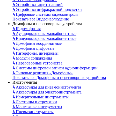
↳
Устройства защиты линий
↳
Устройства инфракрасной подсветки
↳
Цифровые системы видеоконтроля
Показать все Видеонаблюдение
Домофоны и переговорные устройства
↳
IP-домофония
↳
Аудиодомофоны малоабонентные
↳
Видеодомофоны малоабонентные
↳
Домофоны координатные
↳
Домофоны цифровые
↳
Интерфоны, интеркомы
↳
Модули сопряжения
↳
Переговорные устройства
↳
Системы цифровой записи аудиоинформации
↳
Типовые решения «Домофоны»
Показать все Домофоны и переговорные устройства
Инструменты
↳
Аксессуары для пневмоинструмента
↳
Аксессуары для электроинструмента
↳
Измерительные инструменты
↳
Лестницы и стремянки
↳
Монтажные инструменты
↳
Пневмоинструменты