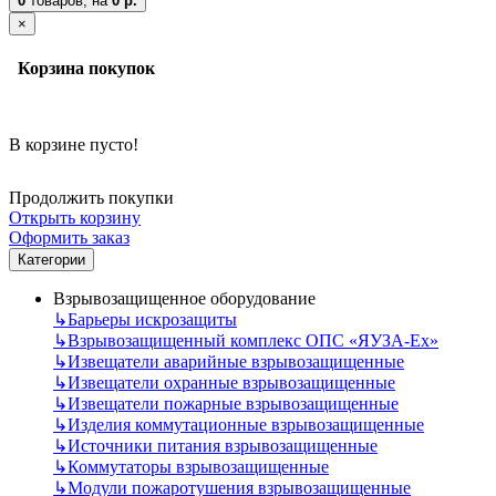
0
товаров,
на
0 р.
×
Корзина покупок
В корзине пусто!
Продолжить покупки
Открыть корзину
Оформить заказ
Категории
Взрывозащищенное оборудование
↳
Барьеры искрозащиты
↳
Взрывозащищенный комплекс ОПС «ЯУЗА-Ех»
↳
Извещатели аварийные взрывозащищенные
↳
Извещатели охранные взрывозащищенные
↳
Извещатели пожарные взрывозащищенные
↳
Изделия коммутационные взрывозащищенные
↳
Источники питания взрывозащищенные
↳
Коммутаторы взрывозащищенные
↳
Модули пожаротушения взрывозащищенные