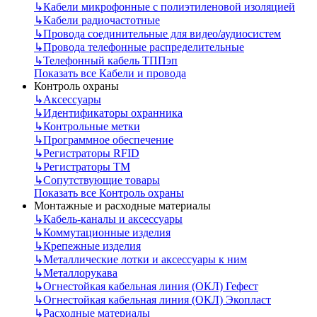
↳
Кабели микрофонные с полиэтиленовой изоляцией
↳
Кабели радиочастотные
↳
Провода соединительные для видео/аудиосистем
↳
Провода телефонные распределительные
↳
Телефонный кабель ТППэп
Показать все Кабели и провода
Контроль охраны
↳
Аксессуары
↳
Идентификаторы охранника
↳
Контрольные метки
↳
Программное обеспечение
↳
Регистраторы RFID
↳
Регистраторы ТМ
↳
Сопутствующие товары
Показать все Контроль охраны
Монтажные и расходные материалы
↳
Кабель-каналы и аксессуары
↳
Коммутационные изделия
↳
Крепежные изделия
↳
Металлические лотки и аксессуары к ним
↳
Металлорукава
↳
Огнестойкая кабельная линия (ОКЛ) Гефест
↳
Огнестойкая кабельная линия (ОКЛ) Экопласт
↳
Расходные материалы