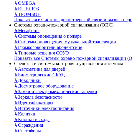
↳
OMEGA
↳
RU БЛЮЗ
↳
ТРОМБОН
Показать все Системы диспетчерской связи и вызова пер
Системы охрано-пожарной сигнализации (ОПС)
↳
Мегафоны
↳
Системы оповещения о пожаре
↳
Системы оповещения, музыкальной трансляции
↳
Громкоговорители абонентские
↳
Типовые решения СОУЭ
Показать все Системы охрано-пожарной сигнализации (
Средства и системы контроля и управления доступом
↳
Автоматика для дверей
↳
Биометрические СКУД
↳
Доводчики
↳
Досмотровое оборудование
↳
Замки и электромеханические защелки
↳
Зеркала безопасности
↳
Идентификаторы
↳
Источники электропитания
↳
Калитки
↳
Кнопки выхода
↳
Ограждения
↳
Светофоры