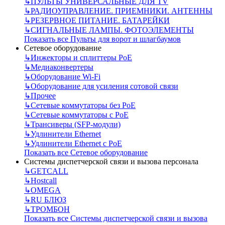
↳
ПУЛЬТЫ УНИВЕРСАЛЬНЫЕ ДЛЯ TV
↳
РАДИОУПРАВЛЕНИЕ. ПРИЕМНИКИ. АНТЕННЫ
↳
РЕЗЕРВНОЕ ПИТАНИЕ. БАТАРЕЙКИ
↳
СИГНАЛЬНЫЕ ЛАМПЫ. ФОТОЭЛЕМЕНТЫ
Показать все Пульты для ворот и шлагбаумов
Сетевое оборудование
↳
Инжекторы и сплиттеры РоЕ
↳
Медиаконвертеры
↳
Оборудование Wi-Fi
↳
Оборудование для усиления сотовой связи
↳
Прочее
↳
Сетевые коммутаторы без РоЕ
↳
Сетевые коммутаторы с РоЕ
↳
Трансиверы (SFP-модули)
↳
Удлинители Ethernet
↳
Удлинители Ethernet с PoE
Показать все Сетевое оборудование
Системы диспетчерской связи и вызова персонала
↳
GETCALL
↳
Hostcall
↳
OMEGA
↳
RU БЛЮЗ
↳
ТРОМБОН
Показать все Системы диспетчерской связи и вызова