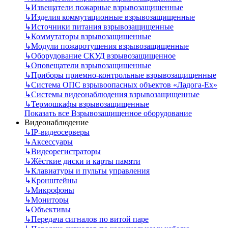
↳
Извещатели пожарные взрывозащищенные
↳
Изделия коммутационные взрывозащищенные
↳
Источники питания взрывозащищенные
↳
Коммутаторы взрывозащищенные
↳
Модули пожаротушения взрывозащищенные
↳
Оборудование СКУД взрывозащищенное
↳
Оповещатели взрывозащищенные
↳
Приборы приемно-контрольные взрывозащищенные
↳
Система ОПС взрывоопасных объектов «Ладога-Ex»
↳
Системы видеонаблюдения взрывозащищенные
↳
Термошкафы взрывозащищенные
Показать все Взрывозащищенное оборудование
Видеонаблюдение
↳
IP-видеосерверы
↳
Аксессуары
↳
Видеорегистраторы
↳
Жёсткие диски и карты памяти
↳
Клавиатуры и пульты управления
↳
Кронштейны
↳
Микрофоны
↳
Мониторы
↳
Объективы
↳
Передача сигналов по витой паре