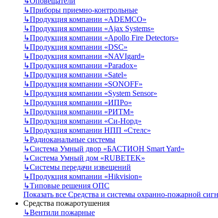
↳
Оповещатели
↳
Приборы приемно-контрольные
↳
Продукция компании «ADEMCO»
↳
Продукция компании «Ajax Systems»
↳
Продукция компании «Apollo Fire Detectors»
↳
Продукция компании «DSC»
↳
Продукция компании «NAVIgard»
↳
Продукция компании «Paradox»
↳
Продукция компании «Satel»
↳
Продукция компании «SONOFF»
↳
Продукция компании «System Sensor»
↳
Продукция компании «ИПРо»
↳
Продукция компании «РИТМ»
↳
Продукция компании «Си-Норд»
↳
Продукция компании НПП «Стелс»
↳
Радиоканальные системы
↳
Система Умный двор «БАСТИОН Smart Yard»
↳
Система Умный дом «RUBETEK»
↳
Системы передачи извещений
↳
Продукция компании «Hikvision»
↳
Типовые решения ОПС
Показать все Средства и системы охранно-пожарной сиг
Средства пожаротушения
↳
Вентили пожарные