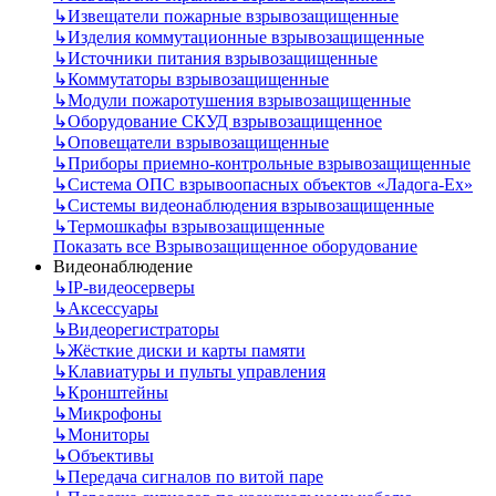
↳
Извещатели пожарные взрывозащищенные
↳
Изделия коммутационные взрывозащищенные
↳
Источники питания взрывозащищенные
↳
Коммутаторы взрывозащищенные
↳
Модули пожаротушения взрывозащищенные
↳
Оборудование СКУД взрывозащищенное
↳
Оповещатели взрывозащищенные
↳
Приборы приемно-контрольные взрывозащищенные
↳
Система ОПС взрывоопасных объектов «Ладога-Ex»
↳
Системы видеонаблюдения взрывозащищенные
↳
Термошкафы взрывозащищенные
Показать все Взрывозащищенное оборудование
Видеонаблюдение
↳
IP-видеосерверы
↳
Аксессуары
↳
Видеорегистраторы
↳
Жёсткие диски и карты памяти
↳
Клавиатуры и пульты управления
↳
Кронштейны
↳
Микрофоны
↳
Мониторы
↳
Объективы
↳
Передача сигналов по витой паре