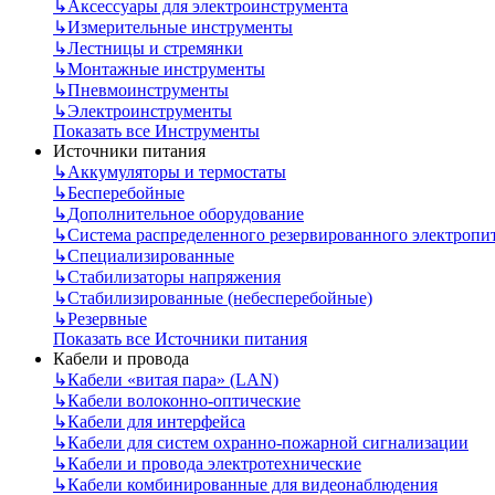
↳
Аксессуары для электроинструмента
↳
Измерительные инструменты
↳
Лестницы и стремянки
↳
Монтажные инструменты
↳
Пневмоинструменты
↳
Электроинструменты
Показать все Инструменты
Источники питания
↳
Аккумуляторы и термостаты
↳
Бесперебойные
↳
Дополнительное оборудование
↳
Система распределенного резервированного электропи
↳
Специализированные
↳
Стабилизаторы напряжения
↳
Стабилизированные (небесперебойные)
↳
Резервные
Показать все Источники питания
Кабели и провода
↳
Кабели «витая пара» (LAN)
↳
Кабели волоконно-оптические
↳
Кабели для интерфейса
↳
Кабели для систем охранно-пожарной сигнализации
↳
Кабели и провода электротехнические
↳
Кабели комбинированные для видеонаблюдения