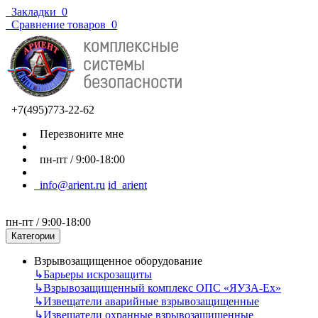
Закладки
0
Сравнение товаров
0
+7(495)773-22-62
Перезвоните мне
пн-пт / 9:00-18:00
info@arient.ru
id_arient
пн-пт / 9:00-18:00
Категории
Взрывозащищенное оборудование
↳
Барьеры искрозащиты
↳
Взрывозащищенный комплекс ОПС «ЯУЗА-Ех»
↳
Извещатели аварийные взрывозащищенные
↳
Извещатели охранные взрывозащищенные