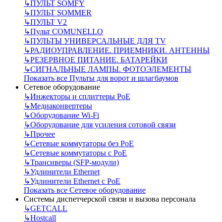
↳
ПУЛЬТ SOMFY
↳
ПУЛЬТ SOMMER
↳
ПУЛЬТ V2
↳
Пульт СOMUNELLO
↳
ПУЛЬТЫ УНИВЕРСАЛЬНЫЕ ДЛЯ TV
↳
РАДИОУПРАВЛЕНИЕ. ПРИЕМНИКИ. АНТЕННЫ
↳
РЕЗЕРВНОЕ ПИТАНИЕ. БАТАРЕЙКИ
↳
СИГНАЛЬНЫЕ ЛАМПЫ. ФОТОЭЛЕМЕНТЫ
Показать все Пульты для ворот и шлагбаумов
Сетевое оборудование
↳
Инжекторы и сплиттеры РоЕ
↳
Медиаконвертеры
↳
Оборудование Wi-Fi
↳
Оборудование для усиления сотовой связи
↳
Прочее
↳
Сетевые коммутаторы без РоЕ
↳
Сетевые коммутаторы с РоЕ
↳
Трансиверы (SFP-модули)
↳
Удлинители Ethernet
↳
Удлинители Ethernet с PoE
Показать все Сетевое оборудование
Системы диспетчерской связи и вызова персонала
↳
GETCALL
↳
Hostcall