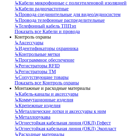
↳
Кабели микрофонные с полиэтиленовой изоляцией
↳
Кабели радиочастотные
↳
Провода соединительные для видео/аудиосистем
↳
Провода телефонные распределительные
↳
Телефонный кабель ТППэп
Показать все Кабели и провода
Контроль охраны
↳
Аксессуары
↳
Идентификаторы охранника
↳
Контрольные метки
↳
Программное обеспечение
↳
Регистраторы RFID
↳
Регистраторы ТМ
↳
Сопутствующие товары
Показать все Контроль охраны
Монтажные и расходные материалы
↳
Кабель-каналы и аксессуары
↳
Коммутационные изделия
↳
Крепежные изделия
↳
Металлические лотки и аксессуары к ним
↳
Металлорукава
↳
Огнестойкая кабельная линия (ОКЛ) Гефест
↳
Огнестойкая кабельная линия (ОКЛ) Экопласт
↳
Расходные материалы