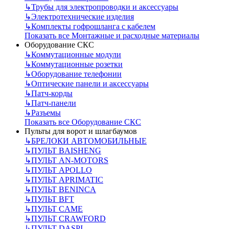
↳
Трубы для электропроводки и аксессуары
↳
Электротехнические изделия
↳
Комплекты гофрошланга с кабелем
Показать все Монтажные и расходные материалы
Оборудование СКС
↳
Коммутационные модули
↳
Коммутационные розетки
↳
Оборудование телефонии
↳
Оптические панели и аксессуары
↳
Патч-корды
↳
Патч-панели
↳
Разъемы
Показать все Оборудование СКС
Пульты для ворот и шлагбаумов
↳
БРЕЛОКИ АВТОМОБИЛЬНЫЕ
↳
ПУЛЬТ BAISHENG
↳
ПУЛЬТ AN-MOTORS
↳
ПУЛЬТ APOLLO
↳
ПУЛЬТ APRIMATIC
↳
ПУЛЬТ BENINCA
↳
ПУЛЬТ BFT
↳
ПУЛЬТ CAME
↳
ПУЛЬТ CRAWFORD
↳
ПУЛЬТ DASPI