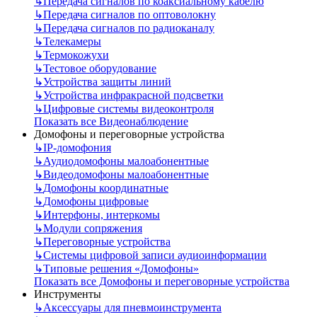
↳
Передача сигналов по коаксиальному кабелю
↳
Передача сигналов по оптоволокну
↳
Передача сигналов по радиоканалу
↳
Телекамеры
↳
Термокожухи
↳
Тестовое оборудование
↳
Устройства защиты линий
↳
Устройства инфракрасной подсветки
↳
Цифровые системы видеоконтроля
Показать все Видеонаблюдение
Домофоны и переговорные устройства
↳
IP-домофония
↳
Аудиодомофоны малоабонентные
↳
Видеодомофоны малоабонентные
↳
Домофоны координатные
↳
Домофоны цифровые
↳
Интерфоны, интеркомы
↳
Модули сопряжения
↳
Переговорные устройства
↳
Системы цифровой записи аудиоинформации
↳
Типовые решения «Домофоны»
Показать все Домофоны и переговорные устройства
Инструменты
↳
Аксессуары для пневмоинструмента