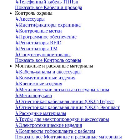
↳
Телефонный кабель ТППэп
Показать все Кабели и провода
Контроль охраны
↳
Аксессуары
↳
Идентификаторы охранника
↳
Контрольные метки
↳
Программное обеспечение
↳
Регистраторы RFID
↳
Регистраторы ТМ
↳
Сопутствующие товары
Показать все Контроль охраны
Монтажные и расходные материалы
↳
Кабель-каналы и аксессуары
↳
Коммутационные изделия
↳
Крепежные изделия
↳
Металлические лотки и аксессуары к ним
↳
Металлорукава
↳
Огнестойкая кабельная линия (ОКЛ) Гефест
↳
Огнестойкая кабельная линия (ОКЛ) Экопласт
↳
Расходные материалы
↳
Трубы для электропроводки и аксессуары
↳
Электротехнические изделия
↳
Комплекты гофрошланга с кабелем
Показать все Монтажные и расходные материалы