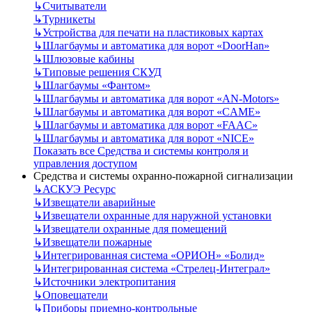
↳
Считыватели
↳
Турникеты
↳
Устройства для печати на пластиковых картах
↳
Шлагбаумы и автоматика для ворот «DoorHan»
↳
Шлюзовые кабины
↳
Типовые решения СКУД
↳
Шлагбаумы «Фантом»
↳
Шлагбаумы и автоматика для ворот «AN-Motors»
↳
Шлагбаумы и автоматика для ворот «CAME»
↳
Шлагбаумы и автоматика для ворот «FAAC»
↳
Шлагбаумы и автоматика для ворот «NICE»
Показать все Средства и системы контроля и
управления доступом
Средства и системы охранно-пожарной сигнализации
↳
АСКУЭ Ресурс
↳
Извещатели аварийные
↳
Извещатели охранные для наружной установки
↳
Извещатели охранные для помещений
↳
Извещатели пожарные
↳
Интегрированная система «ОРИОН» «Болид»
↳
Интегрированная система «Стрелец-Интеграл»
↳
Источники электропитания
↳
Оповещатели
↳
Приборы приемно-контрольные