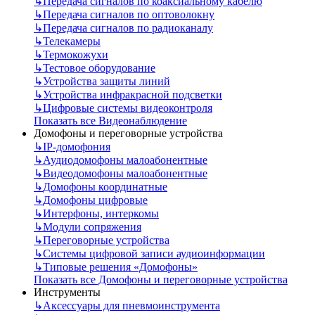
↳
Передача сигналов по коаксиальному кабелю
↳
Передача сигналов по оптоволокну
↳
Передача сигналов по радиоканалу
↳
Телекамеры
↳
Термокожухи
↳
Тестовое оборудование
↳
Устройства защиты линий
↳
Устройства инфракрасной подсветки
↳
Цифровые системы видеоконтроля
Показать все Видеонаблюдение
Домофоны и переговорные устройства
↳
IP-домофония
↳
Аудиодомофоны малоабонентные
↳
Видеодомофоны малоабонентные
↳
Домофоны координатные
↳
Домофоны цифровые
↳
Интерфоны, интеркомы
↳
Модули сопряжения
↳
Переговорные устройства
↳
Системы цифровой записи аудиоинформации
↳
Типовые решения «Домофоны»
Показать все Домофоны и переговорные устройства
Инструменты
↳
Аксессуары для пневмоинструмента