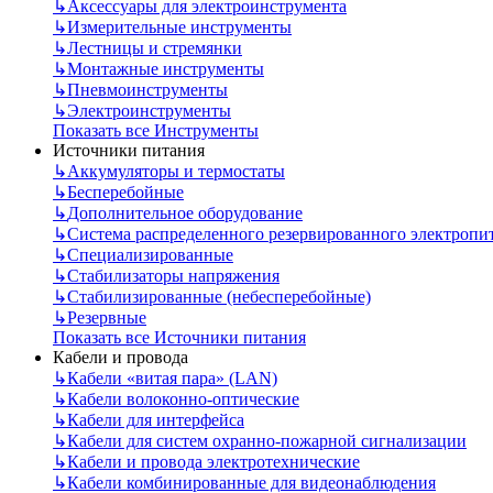
↳
Аксессуары для электроинструмента
↳
Измерительные инструменты
↳
Лестницы и стремянки
↳
Монтажные инструменты
↳
Пневмоинструменты
↳
Электроинструменты
Показать все Инструменты
Источники питания
↳
Аккумуляторы и термостаты
↳
Бесперебойные
↳
Дополнительное оборудование
↳
Система распределенного резервированного электропи
↳
Специализированные
↳
Стабилизаторы напряжения
↳
Стабилизированные (небесперебойные)
↳
Резервные
Показать все Источники питания
Кабели и провода
↳
Кабели «витая пара» (LAN)
↳
Кабели волоконно-оптические
↳
Кабели для интерфейса
↳
Кабели для систем охранно-пожарной сигнализации
↳
Кабели и провода электротехнические
↳
Кабели комбинированные для видеонаблюдения