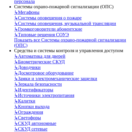
персонала
Системы охрано-пожарной сигнализации (ОПС)
↳
Мегафоны
↳
Системы оповещения о пожаре
↳
Системы оповещения, музыкальной трансляции
↳
Громкоговорители абонентские
↳
Типовые решения СОУЭ
Показать все Системы охрано-пожарной сигнализации
(ОПС)
Средства и системы контроля и управления доступом
↳
Автоматика для дверей
↳
Биометрические СКУД
↳
Доводчики
↳
Досмотровое оборудование
↳
Замки и электромеханические защелки
↳
Зеркала безопасности
↳
Идентификаторы
↳
Источники электропитания
↳
Калитки
↳
Кнопки выхода
↳
Ограждения
↳
Светофоры
↳
СКУД автономные
↳
СКУД сетевые