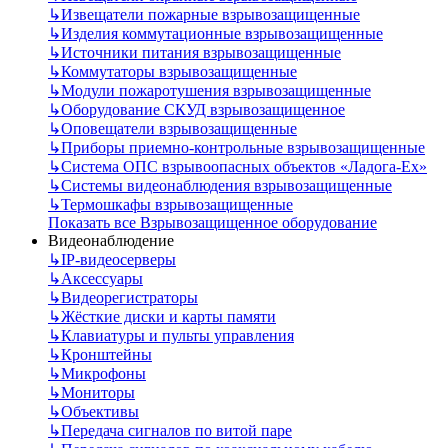
↳
Извещатели пожарные взрывозащищенные
↳
Изделия коммутационные взрывозащищенные
↳
Источники питания взрывозащищенные
↳
Коммутаторы взрывозащищенные
↳
Модули пожаротушения взрывозащищенные
↳
Оборудование СКУД взрывозащищенное
↳
Оповещатели взрывозащищенные
↳
Приборы приемно-контрольные взрывозащищенные
↳
Система ОПС взрывоопасных объектов «Ладога-Ex»
↳
Системы видеонаблюдения взрывозащищенные
↳
Термошкафы взрывозащищенные
Показать все Взрывозащищенное оборудование
Видеонаблюдение
↳
IP-видеосерверы
↳
Аксессуары
↳
Видеорегистраторы
↳
Жёсткие диски и карты памяти
↳
Клавиатуры и пульты управления
↳
Кронштейны
↳
Микрофоны
↳
Мониторы
↳
Объективы
↳
Передача сигналов по витой паре