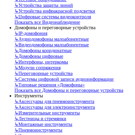
↳
Устройства защиты линий
↳
Устройства инфракрасной подсветки
↳
Цифровые системы видеоконтроля
Показать все Видеонаблюдение
Домофоны и переговорные устройства
↳
IP-домофония
↳
Аудиодомофоны малоабонентные
↳
Видеодомофоны малоабонентные
↳
Домофоны координатные
↳
Домофоны цифровые
↳
Интерфоны, интеркомы
↳
Модули сопряжения
↳
Переговорные устройства
↳
Системы цифровой записи аудиоинформации
↳
Типовые решения «Домофоны»
Показать все Домофоны и переговорные устройства
Инструменты
↳
Аксессуары для пневмоинструмента
↳
Аксессуары для электроинструмента
↳
Измерительные инструменты
↳
Лестницы и стремянки
↳
Монтажные инструменты
↳
Пневмоинструменты