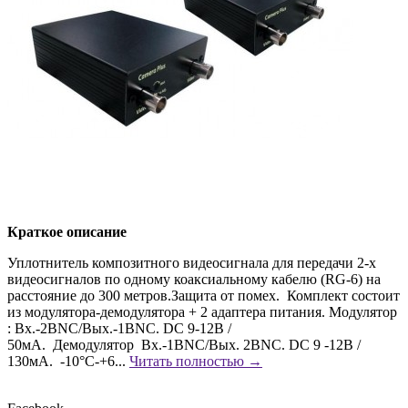
Краткое описание
Уплотнитель композитного видеосигнала для передачи 2-х
видеосигналов по одному коаксиальному кабелю (RG-6) на
расстояние до 300 метров.Защита от помех. Комплект состоит
из модулятора-демодулятора + 2 адаптера питания. Модулятор
: Вх.-2BNC/Вых.-1BNC. DC 9-12В /
50мA. Демодулятор Вх.-1BNC/Вых. 2BNC. DС 9 -12В /
130мA. -10°C-+6...
Читать полностью →