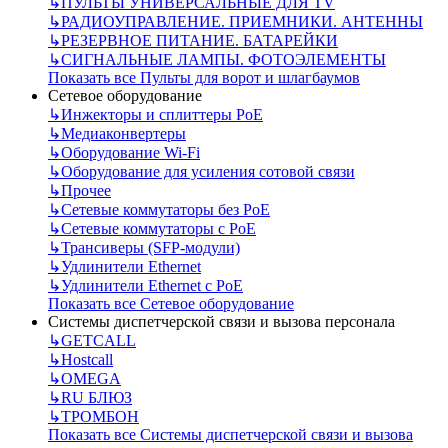
↳
ПУЛЬТЫ УНИВЕРСАЛЬНЫЕ ДЛЯ TV
↳
РАДИОУПРАВЛЕНИЕ. ПРИЕМНИКИ. АНТЕННЫ
↳
РЕЗЕРВНОЕ ПИТАНИЕ. БАТАРЕЙКИ
↳
СИГНАЛЬНЫЕ ЛАМПЫ. ФОТОЭЛЕМЕНТЫ
Показать все Пульты для ворот и шлагбаумов
Сетевое оборудование
↳
Инжекторы и сплиттеры РоЕ
↳
Медиаконвертеры
↳
Оборудование Wi-Fi
↳
Оборудование для усиления сотовой связи
↳
Прочее
↳
Сетевые коммутаторы без РоЕ
↳
Сетевые коммутаторы с РоЕ
↳
Трансиверы (SFP-модули)
↳
Удлинители Ethernet
↳
Удлинители Ethernet с PoE
Показать все Сетевое оборудование
Системы диспетчерской связи и вызова персонала
↳
GETCALL
↳
Hostcall
↳
OMEGA
↳
RU БЛЮЗ
↳
ТРОМБОН
Показать все Системы диспетчерской связи и вызова