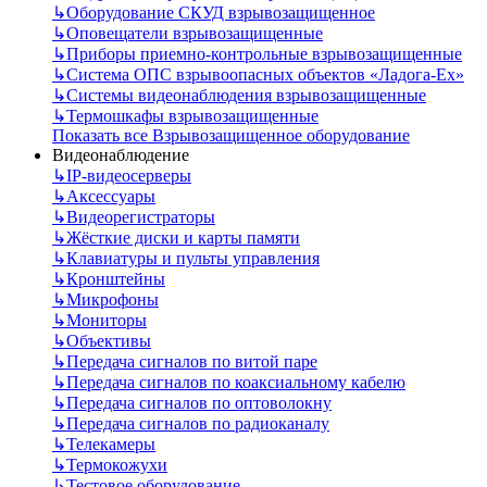
↳
Оборудование СКУД взрывозащищенное
↳
Оповещатели взрывозащищенные
↳
Приборы приемно-контрольные взрывозащищенные
↳
Система ОПС взрывоопасных объектов «Ладога-Ex»
↳
Системы видеонаблюдения взрывозащищенные
↳
Термошкафы взрывозащищенные
Показать все Взрывозащищенное оборудование
Видеонаблюдение
↳
IP-видеосерверы
↳
Аксессуары
↳
Видеорегистраторы
↳
Жёсткие диски и карты памяти
↳
Клавиатуры и пульты управления
↳
Кронштейны
↳
Микрофоны
↳
Мониторы
↳
Объективы
↳
Передача сигналов по витой паре
↳
Передача сигналов по коаксиальному кабелю
↳
Передача сигналов по оптоволокну
↳
Передача сигналов по радиоканалу
↳
Телекамеры
↳
Термокожухи
↳
Тестовое оборудование