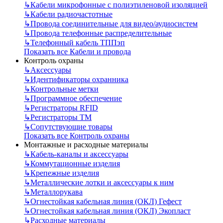
↳
Кабели микрофонные с полиэтиленовой изоляцией
↳
Кабели радиочастотные
↳
Провода соединительные для видео/аудиосистем
↳
Провода телефонные распределительные
↳
Телефонный кабель ТППэп
Показать все Кабели и провода
Контроль охраны
↳
Аксессуары
↳
Идентификаторы охранника
↳
Контрольные метки
↳
Программное обеспечение
↳
Регистраторы RFID
↳
Регистраторы ТМ
↳
Сопутствующие товары
Показать все Контроль охраны
Монтажные и расходные материалы
↳
Кабель-каналы и аксессуары
↳
Коммутационные изделия
↳
Крепежные изделия
↳
Металлические лотки и аксессуары к ним
↳
Металлорукава
↳
Огнестойкая кабельная линия (ОКЛ) Гефест
↳
Огнестойкая кабельная линия (ОКЛ) Экопласт
↳
Расходные материалы