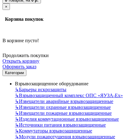
0
товаров,
на
0 р.
×
Корзина покупок
В корзине пусто!
Продолжить покупки
Открыть корзину
Оформить заказ
Категории
Взрывозащищенное оборудование
↳
Барьеры искрозащиты
↳
Взрывозащищенный комплекс ОПС «ЯУЗА-Ех»
↳
Извещатели аварийные взрывозащищенные
↳
Извещатели охранные взрывозащищенные
↳
Извещатели пожарные взрывозащищенные
↳
Изделия коммутационные взрывозащищенные
↳
Источники питания взрывозащищенные
↳
Коммутаторы взрывозащищенные
↳
Модули пожаротушения взрывозащищенные