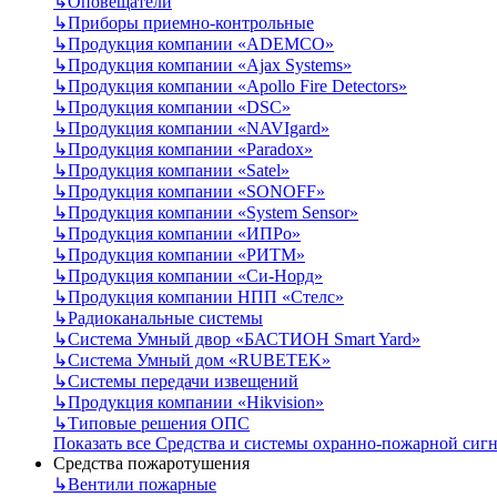
↳
Оповещатели
↳
Приборы приемно-контрольные
↳
Продукция компании «ADEMCO»
↳
Продукция компании «Ajax Systems»
↳
Продукция компании «Apollo Fire Detectors»
↳
Продукция компании «DSC»
↳
Продукция компании «NAVIgard»
↳
Продукция компании «Paradox»
↳
Продукция компании «Satel»
↳
Продукция компании «SONOFF»
↳
Продукция компании «System Sensor»
↳
Продукция компании «ИПРо»
↳
Продукция компании «РИТМ»
↳
Продукция компании «Си-Норд»
↳
Продукция компании НПП «Стелс»
↳
Радиоканальные системы
↳
Система Умный двор «БАСТИОН Smart Yard»
↳
Система Умный дом «RUBETEK»
↳
Системы передачи извещений
↳
Продукция компании «Hikvision»
↳
Типовые решения ОПС
Показать все Средства и системы охранно-пожарной сиг
Средства пожаротушения
↳
Вентили пожарные