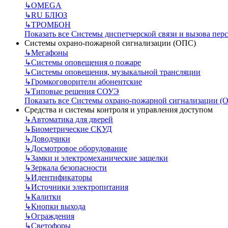
↳
OMEGA
↳
RU БЛЮЗ
↳
ТРОМБОН
Показать все Системы диспетчерской связи и вызова пер
Системы охрано-пожарной сигнализации (ОПС)
↳
Мегафоны
↳
Системы оповещения о пожаре
↳
Системы оповещения, музыкальной трансляции
↳
Громкоговорители абонентские
↳
Типовые решения СОУЭ
Показать все Системы охрано-пожарной сигнализации (
Средства и системы контроля и управления доступом
↳
Автоматика для дверей
↳
Биометрические СКУД
↳
Доводчики
↳
Досмотровое оборудование
↳
Замки и электромеханические защелки
↳
Зеркала безопасности
↳
Идентификаторы
↳
Источники электропитания
↳
Калитки
↳
Кнопки выхода
↳
Ограждения
↳
Светофоры