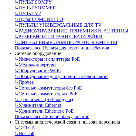
↳
ПУЛЬТ SOMFY
↳
ПУЛЬТ SOMMER
↳
ПУЛЬТ V2
↳
Пульт СOMUNELLO
↳
ПУЛЬТЫ УНИВЕРСАЛЬНЫЕ ДЛЯ TV
↳
РАДИОУПРАВЛЕНИЕ. ПРИЕМНИКИ. АНТЕННЫ
↳
РЕЗЕРВНОЕ ПИТАНИЕ. БАТАРЕЙКИ
↳
СИГНАЛЬНЫЕ ЛАМПЫ. ФОТОЭЛЕМЕНТЫ
Показать все Пульты для ворот и шлагбаумов
Сетевое оборудование
↳
Инжекторы и сплиттеры РоЕ
↳
Медиаконвертеры
↳
Оборудование Wi-Fi
↳
Оборудование для усиления сотовой связи
↳
Прочее
↳
Сетевые коммутаторы без РоЕ
↳
Сетевые коммутаторы с РоЕ
↳
Трансиверы (SFP-модули)
↳
Удлинители Ethernet
↳
Удлинители Ethernet с PoE
Показать все Сетевое оборудование
Системы диспетчерской связи и вызова персонала
↳
GETCALL
↳
Hostcall