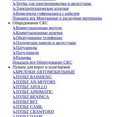
↳
Трубы для электропроводки и аксессуары
↳
Электротехнические изделия
↳
Комплекты гофрошланга с кабелем
Показать все Монтажные и расходные материалы
Оборудование СКС
↳
Коммутационные модули
↳
Коммутационные розетки
↳
Оборудование телефонии
↳
Оптические панели и аксессуары
↳
Патч-корды
↳
Патч-панели
↳
Разъемы
Показать все Оборудование СКС
Пульты для ворот и шлагбаумов
↳
БРЕЛОКИ АВТОМОБИЛЬНЫЕ
↳
ПУЛЬТ BAISHENG
↳
ПУЛЬТ AN-MOTORS
↳
ПУЛЬТ APOLLO
↳
ПУЛЬТ APRIMATIC
↳
ПУЛЬТ BENINCA
↳
ПУЛЬТ BFT
↳
ПУЛЬТ CAME
↳
ПУЛЬТ CRAWFORD
↳
ПУЛЬТ DASPI