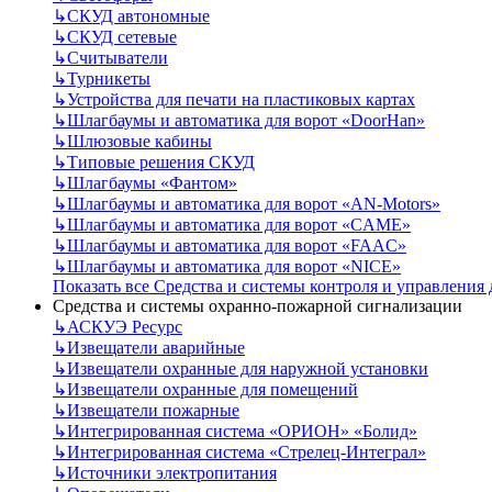
↳
СКУД автономные
↳
СКУД сетевые
↳
Считыватели
↳
Турникеты
↳
Устройства для печати на пластиковых картах
↳
Шлагбаумы и автоматика для ворот «DoorHan»
↳
Шлюзовые кабины
↳
Типовые решения СКУД
↳
Шлагбаумы «Фантом»
↳
Шлагбаумы и автоматика для ворот «AN-Motors»
↳
Шлагбаумы и автоматика для ворот «CAME»
↳
Шлагбаумы и автоматика для ворот «FAAC»
↳
Шлагбаумы и автоматика для ворот «NICE»
Показать все Средства и системы контроля и управления
Средства и системы охранно-пожарной сигнализации
↳
АСКУЭ Ресурс
↳
Извещатели аварийные
↳
Извещатели охранные для наружной установки
↳
Извещатели охранные для помещений
↳
Извещатели пожарные
↳
Интегрированная система «ОРИОН» «Болид»
↳
Интегрированная система «Стрелец-Интеграл»
↳
Источники электропитания