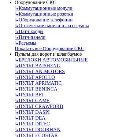
Оборудование СКС
↳
Коммутационные модули
↳
Коммутационные розетки
↳
Оборудование телефонии
↳
Оптические панели и аксессуары
↳
Патч-корды
↳
Патч-панели
↳
Разъемы
Показать все Оборудование СКС
Пульты для ворот и шлагбаумов
↳
БРЕЛОКИ АВТОМОБИЛЬНЫЕ
↳
ПУЛЬТ BAISHENG
↳
ПУЛЬТ AN-MOTORS
↳
ПУЛЬТ APOLLO
↳
ПУЛЬТ APRIMATIC
↳
ПУЛЬТ BENINCA
↳
ПУЛЬТ BFT
↳
ПУЛЬТ CAME
↳
ПУЛЬТ CRAWFORD
↳
ПУЛЬТ DASPI
↳
ПУЛЬТ DEA
↳
ПУЛЬТ DITEC
↳
ПУЛЬТ DOORHAN
↳
ПУЛЬТ ECOSTAR