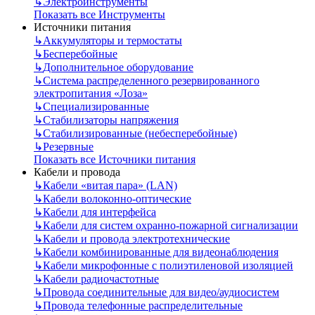
↳
Электроинструменты
Показать все Инструменты
Источники питания
↳
Аккумуляторы и термостаты
↳
Бесперебойные
↳
Дополнительное оборудование
↳
Система распределенного резервированного
электропитания «Лоза»
↳
Специализированные
↳
Стабилизаторы напряжения
↳
Стабилизированные (небесперебойные)
↳
Резервные
Показать все Источники питания
Кабели и провода
↳
Кабели «витая пара» (LAN)
↳
Кабели волоконно-оптические
↳
Кабели для интерфейса
↳
Кабели для систем охранно-пожарной сигнализации
↳
Кабели и провода электротехнические
↳
Кабели комбинированные для видеонаблюдения
↳
Кабели микрофонные с полиэтиленовой изоляцией
↳
Кабели радиочастотные
↳
Провода соединительные для видео/аудиосистем
↳
Провода телефонные распределительные