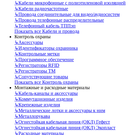
↳
Кабели микрофонные с полиэтиленовой изоляцией
↳
Кабели радиочастотные
↳
Провода соединительные для видео/аудиосистем
↳
Провода телефонные распределительные
↳
Телефонный кабель ТППэп
Показать все Кабели и провода
Контроль охраны
↳
Аксессуары
↳
Идентификаторы охранника
↳
Контрольные метки
↳
Программное обеспечение
↳
Регистраторы RFID
↳
Регистраторы ТМ
↳
Сопутствующие товары
Показать все Контроль охраны
Монтажные и расходные материалы
↳
Кабель-каналы и аксессуары
↳
Коммутационные изделия
↳
Крепежные изделия
↳
Металлические лотки и аксессуары к ним
↳
Металлорукава
↳
Огнестойкая кабельная линия (ОКЛ) Гефест
↳
Огнестойкая кабельная линия (ОКЛ) Экопласт
↳
Расходные материалы