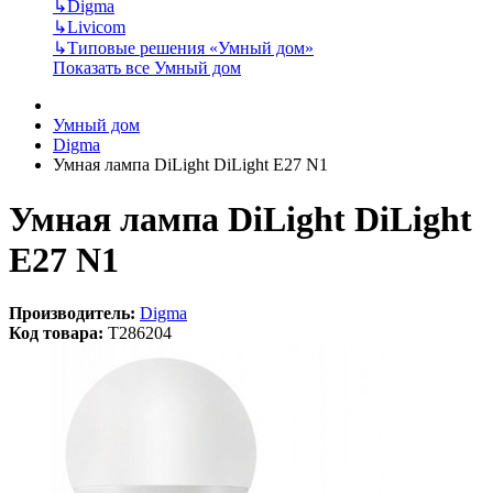
↳
Digma
↳
Livicom
↳
Типовые решения «Умный дом»
Показать все Умный дом
Умный дом
Digma
Умная лампа DiLight DiLight E27 N1
Умная лампа DiLight DiLight
E27 N1
Производитель:
Digma
Код товара:
T286204