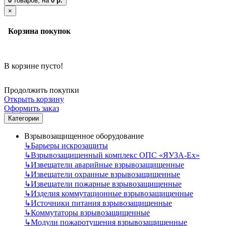
0
товаров,
на
0 р.
×
Корзина покупок
В корзине пусто!
Продолжить покупки
Открыть корзину
Оформить заказ
Категории
Взрывозащищенное оборудование
↳
Барьеры искрозащиты
↳
Взрывозащищенный комплекс ОПС «ЯУЗА-Ех»
↳
Извещатели аварийные взрывозащищенные
↳
Извещатели охранные взрывозащищенные
↳
Извещатели пожарные взрывозащищенные
↳
Изделия коммутационные взрывозащищенные
↳
Источники питания взрывозащищенные
↳
Коммутаторы взрывозащищенные
↳
Модули пожаротушения взрывозащищенные