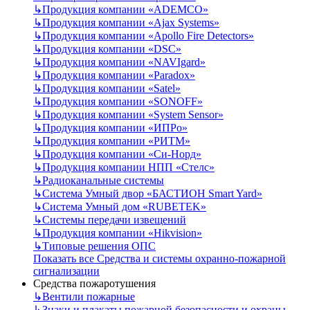
↳
Продукция компании «ADEMCO»
↳
Продукция компании «Ajax Systems»
↳
Продукция компании «Apollo Fire Detectors»
↳
Продукция компании «DSC»
↳
Продукция компании «NAVIgard»
↳
Продукция компании «Paradox»
↳
Продукция компании «Satel»
↳
Продукция компании «SONOFF»
↳
Продукция компании «System Sensor»
↳
Продукция компании «ИПРо»
↳
Продукция компании «РИТМ»
↳
Продукция компании «Си-Норд»
↳
Продукция компании НПП «Стелс»
↳
Радиоканальные системы
↳
Система Умный двор «БАСТИОН Smart Yard»
↳
Система Умный дом «RUBETEK»
↳
Системы передачи извещений
↳
Продукция компании «Hikvision»
↳
Типовые решения ОПС
Показать все Средства и системы охранно-пожарной
сигнализации
Средства пожаротушения
↳
Вентили пожарные
↳
Знаки и плакаты пожарной безопасности и охраны