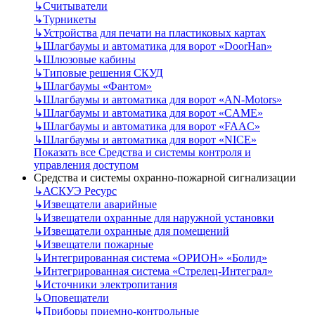
↳
Считыватели
↳
Турникеты
↳
Устройства для печати на пластиковых картах
↳
Шлагбаумы и автоматика для ворот «DoorHan»
↳
Шлюзовые кабины
↳
Типовые решения СКУД
↳
Шлагбаумы «Фантом»
↳
Шлагбаумы и автоматика для ворот «AN-Motors»
↳
Шлагбаумы и автоматика для ворот «CAME»
↳
Шлагбаумы и автоматика для ворот «FAAC»
↳
Шлагбаумы и автоматика для ворот «NICE»
Показать все Средства и системы контроля и
управления доступом
Средства и системы охранно-пожарной сигнализации
↳
АСКУЭ Ресурс
↳
Извещатели аварийные
↳
Извещатели охранные для наружной установки
↳
Извещатели охранные для помещений
↳
Извещатели пожарные
↳
Интегрированная система «ОРИОН» «Болид»
↳
Интегрированная система «Стрелец-Интеграл»
↳
Источники электропитания
↳
Оповещатели
↳
Приборы приемно-контрольные