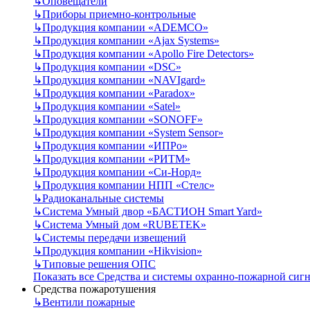
↳
Оповещатели
↳
Приборы приемно-контрольные
↳
Продукция компании «ADEMCO»
↳
Продукция компании «Ajax Systems»
↳
Продукция компании «Apollo Fire Detectors»
↳
Продукция компании «DSC»
↳
Продукция компании «NAVIgard»
↳
Продукция компании «Paradox»
↳
Продукция компании «Satel»
↳
Продукция компании «SONOFF»
↳
Продукция компании «System Sensor»
↳
Продукция компании «ИПРо»
↳
Продукция компании «РИТМ»
↳
Продукция компании «Си-Норд»
↳
Продукция компании НПП «Стелс»
↳
Радиоканальные системы
↳
Система Умный двор «БАСТИОН Smart Yard»
↳
Система Умный дом «RUBETEK»
↳
Системы передачи извещений
↳
Продукция компании «Hikvision»
↳
Типовые решения ОПС
Показать все Средства и системы охранно-пожарной сиг
Средства пожаротушения
↳
Вентили пожарные