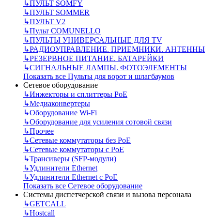
↳
ПУЛЬТ SOMFY
↳
ПУЛЬТ SOMMER
↳
ПУЛЬТ V2
↳
Пульт СOMUNELLO
↳
ПУЛЬТЫ УНИВЕРСАЛЬНЫЕ ДЛЯ TV
↳
РАДИОУПРАВЛЕНИЕ. ПРИЕМНИКИ. АНТЕННЫ
↳
РЕЗЕРВНОЕ ПИТАНИЕ. БАТАРЕЙКИ
↳
СИГНАЛЬНЫЕ ЛАМПЫ. ФОТОЭЛЕМЕНТЫ
Показать все Пульты для ворот и шлагбаумов
Сетевое оборудование
↳
Инжекторы и сплиттеры РоЕ
↳
Медиаконвертеры
↳
Оборудование Wi-Fi
↳
Оборудование для усиления сотовой связи
↳
Прочее
↳
Сетевые коммутаторы без РоЕ
↳
Сетевые коммутаторы с РоЕ
↳
Трансиверы (SFP-модули)
↳
Удлинители Ethernet
↳
Удлинители Ethernet с PoE
Показать все Сетевое оборудование
Системы диспетчерской связи и вызова персонала
↳
GETCALL
↳
Hostcall