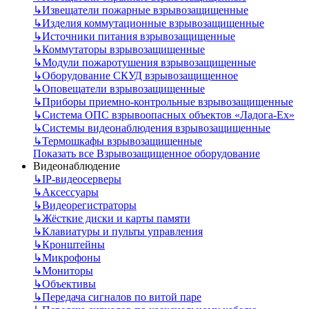
↳
Извещатели пожарные взрывозащищенные
↳
Изделия коммутационные взрывозащищенные
↳
Источники питания взрывозащищенные
↳
Коммутаторы взрывозащищенные
↳
Модули пожаротушения взрывозащищенные
↳
Оборудование СКУД взрывозащищенное
↳
Оповещатели взрывозащищенные
↳
Приборы приемно-контрольные взрывозащищенные
↳
Система ОПС взрывоопасных объектов «Ладога-Ex»
↳
Системы видеонаблюдения взрывозащищенные
↳
Термошкафы взрывозащищенные
Показать все Взрывозащищенное оборудование
Видеонаблюдение
↳
IP-видеосерверы
↳
Аксессуары
↳
Видеорегистраторы
↳
Жёсткие диски и карты памяти
↳
Клавиатуры и пульты управления
↳
Кронштейны
↳
Микрофоны
↳
Мониторы
↳
Объективы
↳
Передача сигналов по витой паре