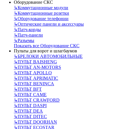
Оборудование СКС
↳
Коммутационные модули
↳
Коммутационные розетки
↳
Оборудование телефонии
↳
Оптические панели и аксессуары
↳
Патч-корды
↳
Патч-панели
↳
Разъемы
Показать все Оборудование СКС
Пульты для ворот и шлагбаумов
↳
БРЕЛОКИ АВТОМОБИЛЬНЫЕ
↳
ПУЛЬТ BAISHENG
↳
ПУЛЬТ AN-MOTORS
↳
ПУЛЬТ APOLLO
↳
ПУЛЬТ APRIMATIC
↳
ПУЛЬТ BENINCA
↳
ПУЛЬТ BFT
↳
ПУЛЬТ CAME
↳
ПУЛЬТ CRAWFORD
↳
ПУЛЬТ DASPI
↳
ПУЛЬТ DEA
↳
ПУЛЬТ DITEC
↳
ПУЛЬТ DOORHAN
↳
ПУЛЬТ ECOSTAR