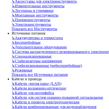
↳
Аксессуары для электроинструмента
↳
Измерительные инструменты
↳
Лестницы и стремянки
↳
Монтажные инструменты
↳
Пневмоинструменты
↳
Электроинструменты
Показать все Инструменты
Источники питания
↳
Аккумуляторы и термостаты
↳
Бесперебойные
↳
Дополнительное оборудование
↳
Система распределенного резервированного электропи
↳
Специализированные
↳
Стабилизаторы напряжения
↳
Стабилизированные (небесперебойные)
↳
Резервные
Показать все Источники питания
Кабели и провода
↳
Кабели «витая пара» (LAN)
↳
Кабели волоконно-оптические
↳
Кабели для интерфейса
↳
Кабели для систем охранно-пожарной сигнализации
↳
Кабели и провода электротехнические
↳
Кабели комбинированные для видеонаблюдения