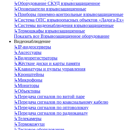
↳
Оборудование СКУД взрывозащищенное
↳
Оповещатели взрывозащищенные
↳
Приборы приемно-контрольные взрывозащищенные
↳
Система ОПС взрывоопасных объектов «Ладога-Ex»
↳
Системы видеонаблюдения взрывозащищенные
↳
Термошкафы взрывозащищенные
Показать все Взрывозащищенное оборудование
Видеонаблюдение
↳
IP-видеосерверы
↳
Аксессуары
↳
Видеорегистраторы
↳
Жёсткие диски и карты памяти
↳
Клавиатуры и пульты управления
↳
Кронштейны
↳
Микрофоны
↳
Мониторы
↳
Объективы
↳
Передача сигналов по витой паре
↳
Передача сигналов по коаксиальному кабелю
↳
Передача сигналов по оптоволокну
↳
Передача сигналов по радиоканалу
↳
Телекамеры
↳
Термокожухи
↳
Тестовое оборудование