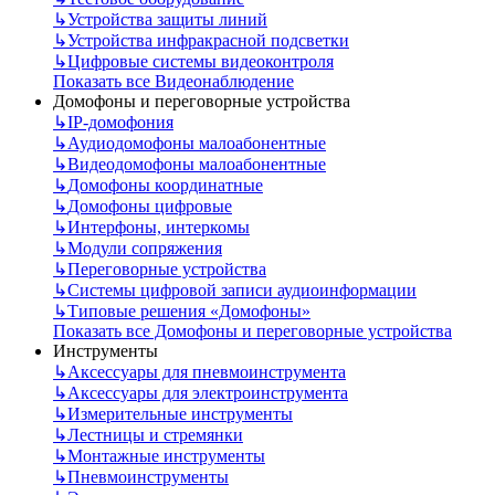
↳
Устройства защиты линий
↳
Устройства инфракрасной подсветки
↳
Цифровые системы видеоконтроля
Показать все Видеонаблюдение
Домофоны и переговорные устройства
↳
IP-домофония
↳
Аудиодомофоны малоабонентные
↳
Видеодомофоны малоабонентные
↳
Домофоны координатные
↳
Домофоны цифровые
↳
Интерфоны, интеркомы
↳
Модули сопряжения
↳
Переговорные устройства
↳
Системы цифровой записи аудиоинформации
↳
Типовые решения «Домофоны»
Показать все Домофоны и переговорные устройства
Инструменты
↳
Аксессуары для пневмоинструмента
↳
Аксессуары для электроинструмента
↳
Измерительные инструменты
↳
Лестницы и стремянки
↳
Монтажные инструменты
↳
Пневмоинструменты