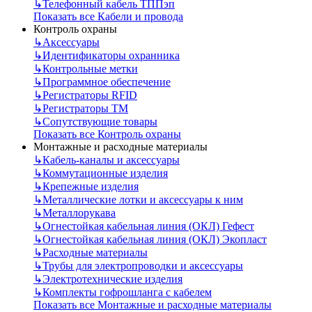
↳
Телефонный кабель ТППэп
Показать все Кабели и провода
Контроль охраны
↳
Аксессуары
↳
Идентификаторы охранника
↳
Контрольные метки
↳
Программное обеспечение
↳
Регистраторы RFID
↳
Регистраторы ТМ
↳
Сопутствующие товары
Показать все Контроль охраны
Монтажные и расходные материалы
↳
Кабель-каналы и аксессуары
↳
Коммутационные изделия
↳
Крепежные изделия
↳
Металлические лотки и аксессуары к ним
↳
Металлорукава
↳
Огнестойкая кабельная линия (ОКЛ) Гефест
↳
Огнестойкая кабельная линия (ОКЛ) Экопласт
↳
Расходные материалы
↳
Трубы для электропроводки и аксессуары
↳
Электротехнические изделия
↳
Комплекты гофрошланга с кабелем
Показать все Монтажные и расходные материалы