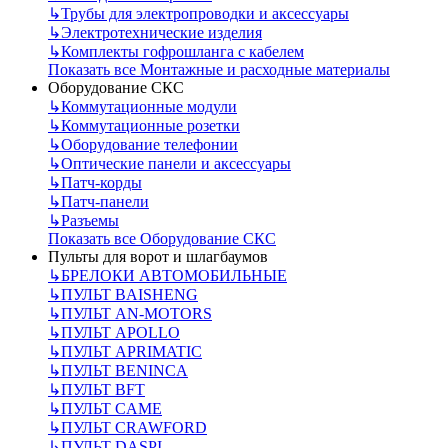
↳
Трубы для электропроводки и аксессуары
↳
Электротехнические изделия
↳
Комплекты гофрошланга с кабелем
Показать все Монтажные и расходные материалы
Оборудование СКС
↳
Коммутационные модули
↳
Коммутационные розетки
↳
Оборудование телефонии
↳
Оптические панели и аксессуары
↳
Патч-корды
↳
Патч-панели
↳
Разъемы
Показать все Оборудование СКС
Пульты для ворот и шлагбаумов
↳
БРЕЛОКИ АВТОМОБИЛЬНЫЕ
↳
ПУЛЬТ BAISHENG
↳
ПУЛЬТ AN-MOTORS
↳
ПУЛЬТ APOLLO
↳
ПУЛЬТ APRIMATIC
↳
ПУЛЬТ BENINCA
↳
ПУЛЬТ BFT
↳
ПУЛЬТ CAME
↳
ПУЛЬТ CRAWFORD
↳
ПУЛЬТ DASPI