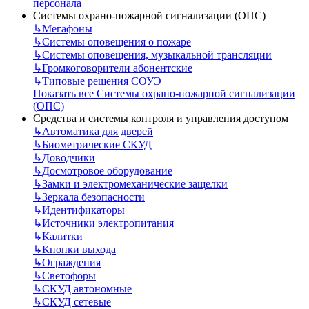
персонала
Системы охрано-пожарной сигнализации (ОПС)
↳
Мегафоны
↳
Системы оповещения о пожаре
↳
Системы оповещения, музыкальной трансляции
↳
Громкоговорители абонентские
↳
Типовые решения СОУЭ
Показать все Системы охрано-пожарной сигнализации
(ОПС)
Средства и системы контроля и управления доступом
↳
Автоматика для дверей
↳
Биометрические СКУД
↳
Доводчики
↳
Досмотровое оборудование
↳
Замки и электромеханические защелки
↳
Зеркала безопасности
↳
Идентификаторы
↳
Источники электропитания
↳
Калитки
↳
Кнопки выхода
↳
Ограждения
↳
Светофоры
↳
СКУД автономные
↳
СКУД сетевые