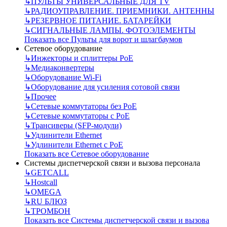
↳
ПУЛЬТЫ УНИВЕРСАЛЬНЫЕ ДЛЯ TV
↳
РАДИОУПРАВЛЕНИЕ. ПРИЕМНИКИ. АНТЕННЫ
↳
РЕЗЕРВНОЕ ПИТАНИЕ. БАТАРЕЙКИ
↳
СИГНАЛЬНЫЕ ЛАМПЫ. ФОТОЭЛЕМЕНТЫ
Показать все Пульты для ворот и шлагбаумов
Сетевое оборудование
↳
Инжекторы и сплиттеры РоЕ
↳
Медиаконвертеры
↳
Оборудование Wi-Fi
↳
Оборудование для усиления сотовой связи
↳
Прочее
↳
Сетевые коммутаторы без РоЕ
↳
Сетевые коммутаторы с РоЕ
↳
Трансиверы (SFP-модули)
↳
Удлинители Ethernet
↳
Удлинители Ethernet с PoE
Показать все Сетевое оборудование
Системы диспетчерской связи и вызова персонала
↳
GETCALL
↳
Hostcall
↳
OMEGA
↳
RU БЛЮЗ
↳
ТРОМБОН
Показать все Системы диспетчерской связи и вызова