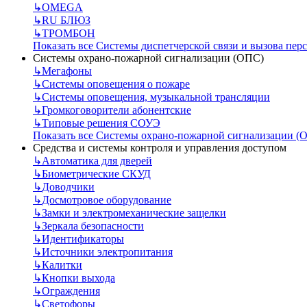
↳
OMEGA
↳
RU БЛЮЗ
↳
ТРОМБОН
Показать все Системы диспетчерской связи и вызова пер
Системы охрано-пожарной сигнализации (ОПС)
↳
Мегафоны
↳
Системы оповещения о пожаре
↳
Системы оповещения, музыкальной трансляции
↳
Громкоговорители абонентские
↳
Типовые решения СОУЭ
Показать все Системы охрано-пожарной сигнализации (
Средства и системы контроля и управления доступом
↳
Автоматика для дверей
↳
Биометрические СКУД
↳
Доводчики
↳
Досмотровое оборудование
↳
Замки и электромеханические защелки
↳
Зеркала безопасности
↳
Идентификаторы
↳
Источники электропитания
↳
Калитки
↳
Кнопки выхода
↳
Ограждения
↳
Светофоры