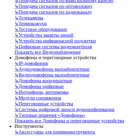
↳
Передача сигналов по коаксиальному кабелю
↳
Передача сигналов по оптоволокну
↳
Передача сигналов по радиоканалу
↳
Телекамеры
↳
Термокожухи
↳
Тестовое оборудование
↳
Устройства защиты линий
↳
Устройства инфракрасной подсветки
↳
Цифровые системы видеоконтроля
Показать все Видеонаблюдение
Домофоны и переговорные устройства
↳
IP-домофония
↳
Аудиодомофоны малоабонентные
↳
Видеодомофоны малоабонентные
↳
Домофоны координатные
↳
Домофоны цифровые
↳
Интерфоны, интеркомы
↳
Модули сопряжения
↳
Переговорные устройства
↳
Системы цифровой записи аудиоинформации
↳
Типовые решения «Домофоны»
Показать все Домофоны и переговорные устройства
Инструменты
↳
Аксессуары для пневмоинструмента