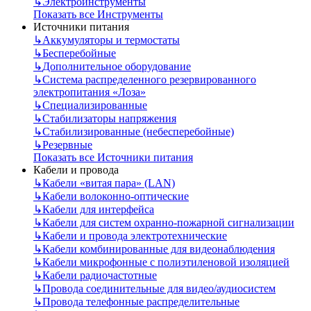
↳
Электроинструменты
Показать все Инструменты
Источники питания
↳
Аккумуляторы и термостаты
↳
Бесперебойные
↳
Дополнительное оборудование
↳
Система распределенного резервированного
электропитания «Лоза»
↳
Специализированные
↳
Стабилизаторы напряжения
↳
Стабилизированные (небесперебойные)
↳
Резервные
Показать все Источники питания
Кабели и провода
↳
Кабели «витая пара» (LAN)
↳
Кабели волоконно-оптические
↳
Кабели для интерфейса
↳
Кабели для систем охранно-пожарной сигнализации
↳
Кабели и провода электротехнические
↳
Кабели комбинированные для видеонаблюдения
↳
Кабели микрофонные с полиэтиленовой изоляцией
↳
Кабели радиочастотные
↳
Провода соединительные для видео/аудиосистем
↳
Провода телефонные распределительные