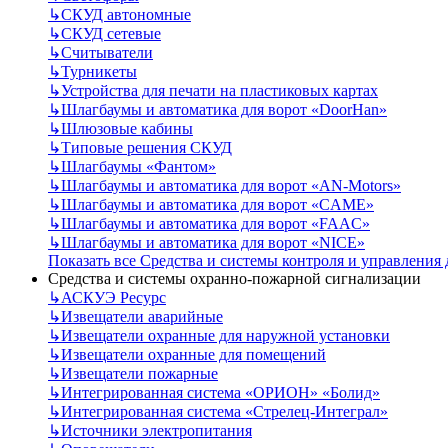
↳
СКУД автономные
↳
СКУД сетевые
↳
Считыватели
↳
Турникеты
↳
Устройства для печати на пластиковых картах
↳
Шлагбаумы и автоматика для ворот «DoorHan»
↳
Шлюзовые кабины
↳
Типовые решения СКУД
↳
Шлагбаумы «Фантом»
↳
Шлагбаумы и автоматика для ворот «AN-Motors»
↳
Шлагбаумы и автоматика для ворот «CAME»
↳
Шлагбаумы и автоматика для ворот «FAAC»
↳
Шлагбаумы и автоматика для ворот «NICE»
Показать все Средства и системы контроля и управления
Средства и системы охранно-пожарной сигнализации
↳
АСКУЭ Ресурс
↳
Извещатели аварийные
↳
Извещатели охранные для наружной установки
↳
Извещатели охранные для помещений
↳
Извещатели пожарные
↳
Интегрированная система «ОРИОН» «Болид»
↳
Интегрированная система «Стрелец-Интеграл»
↳
Источники электропитания